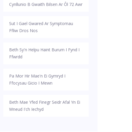
Cynllunio B Gwaith Bilsen Ar Ôl 72 Awr
Sut I Gael Gwared Ar Symptomau
Ffliw Dros Nos
Beth Sy'n Helpu Haint Burum I Fynd I
Ffwrdd
Pa Mor Hir Mae'n Ei Gymryd I
Ffocysau Gicio I Mewn
Beth Mae Yfed Finegr Seidr Afal Yn Ei
Wneud I'ch Iechyd