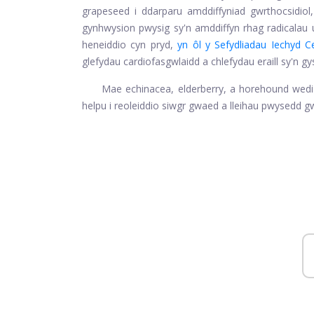
grapeseed i ddarparu amddiffyniad gwrthocsidiol,
gynhwysion pwysig sy'n amddiffyn rhag radicalau u
heneiddio cyn pryd,
yn ôl y Sefydliadau Iechyd C
glefydau cardiofasgwlaidd a chlefydau eraill sy'n gy
Mae echinacea, elderberry, a horehound wedi'
helpu i reoleiddio siwgr gwaed a lleihau pwysedd g