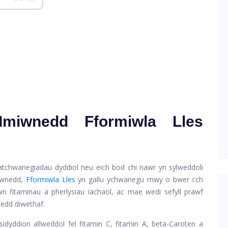
Imiwnedd Fformiwla Lles
tchwanegiadau dyddiol neu eich bod chi nawr yn sylweddoli
miwnedd,
Fformiwla Lles
yn gallu ychwanegu mwy o bwer i'ch
n fitaminau a pherlysiau iachaol, ac mae wedi sefyll prawf
edd diwethaf.
dyddion allweddol fel fitamin C, fitamin A, beta-Caroten a