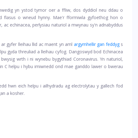
nwedig yn ystod tymor oer a ffliw, dos dyddiol neu ddau o
d flasus o wneud hynny. Mae'r fformiwla gyfoethog hon o
ir, ac echinacea, perlysiau naturiol a mwynau sy'n adnabyddus
ar gyfer lleihau llid ac maent yn aml
argymhellir gan feddyg
s
r helpu gyda threuliad a lleihau cyfog. Dangoswyd bod Echinacea
o bwysig wrth i ni wynebu bygythiad Coronavirus. Yn naturiol,
in C helpu i hybu imiwnedd ond mae ganddo lawer o bwerau
edd hwn eich helpu i ailhydradu ag electrolytau y gallech fod
gan a kosher.