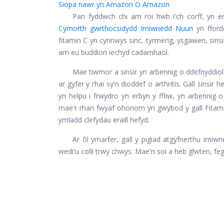
Siopa nawr yn Amazon
O Amazon
Pan fyddwch chi am roi hwb i'ch corff, yn e
Cymorth gwrthocsidydd Imiwnedd Nuun
yn fford
fitamin C yn cynnwys sinc, tyrmerig, ysgawen, sins
am eu buddion iechyd cadarnhaol.
Mae tiwmor a sinsir yn arbennig o ddefnyddiol 
ar gyfer y rhai sy'n dioddef o arthritis. Gall sinsi
yn helpu i frwydro yn erbyn y ffliw, yn arbennig 
mae'r rhan fwyaf ohonom yn gwybod y gall Fitam
ymladd clefydau eraill hefyd.
Ar ôl ymarfer, gall y pigiad atgyfnerthu imiwn
wedi'u colli trwy chwys. Mae'n soi a heb glwten, fe