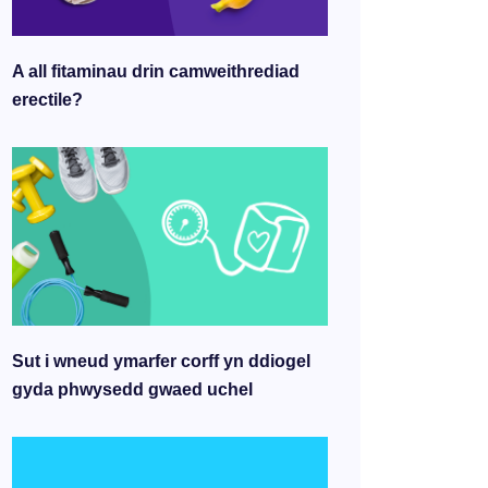
A all fitaminau drin camweithrediad
erectile?
Sut i wneud ymarfer corff yn ddiogel
gyda phwysedd gwaed uchel