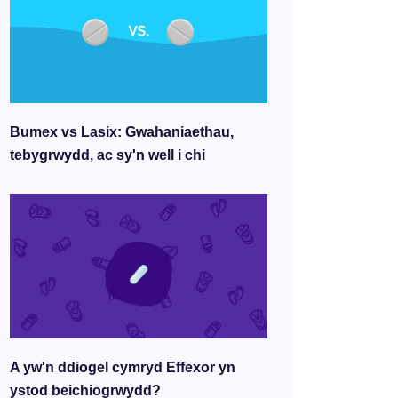
Bumex vs Lasix: Gwahaniaethau,
tebygrwydd, ac sy'n well i chi
A yw'n ddiogel cymryd Effexor yn
ystod beichiogrwydd?