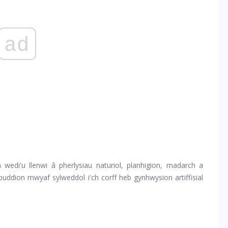
ad
edi'u llenwi â pherlysiau naturiol, planhigion, madarch a
ddion mwyaf sylweddol i'ch corff heb gynhwysion artiffisial