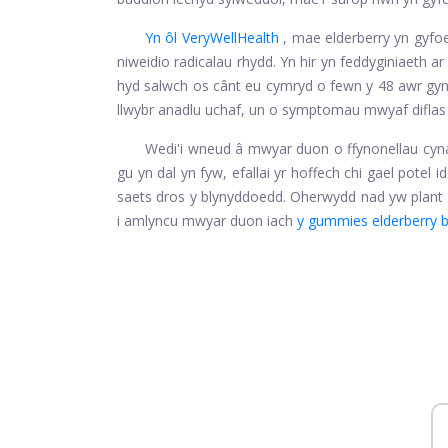
Yn ôl VeryWellHealth
, mae elderberry yn gyfoet
niweidio radicalau rhydd. Yn hir yn feddyginiaeth ar 
hyd salwch os cânt eu cymryd o fewn y 48 awr gyn
llwybr anadlu uchaf, un o symptomau mwyaf diflas 
Wedi'i wneud â mwyar duon o ffynonellau cyn
gu yn dal yn fyw, efallai yr hoffech chi gael pote
saets dros y blynyddoedd. Oherwydd nad yw plant 
i amlyncu mwyar duon iach
y gummies elderberry b