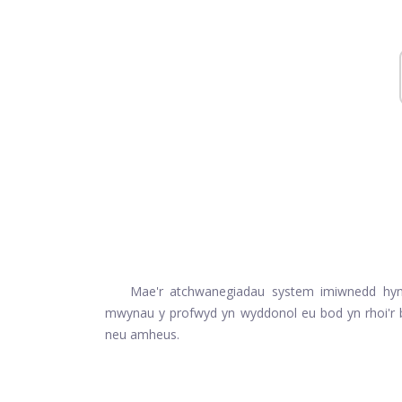
Mae'r atchwanegiadau system imiwnedd hyn w
mwynau y profwyd yn wyddonol eu bod yn rhoi'r bu
neu amheus.