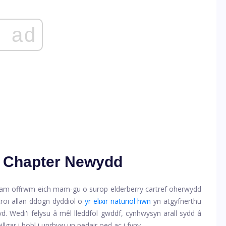
ad
y Chapter Newydd
in am offrwm eich mam-gu o surop elderberry cartref oherwydd
troi allan ddogn dyddiol o
yr elixir naturiol hwn
yn atgyfnerthu
d. Wedi'i felysu â mêl lleddfol gwddf, cynhwysyn arall sydd â
lgar i bobl i unrhyw un pedair oed ac i fyny.