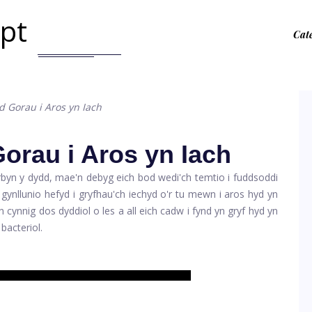
.pt
Cat
 Gorau i Aros yn Iach
orau i Aros yn Iach
rbyn y dydd, mae'n debyg eich bod wedi'ch temtio i fuddsoddi
llunio hefyd i gryfhau'ch iechyd o'r tu mewn i aros hyd yn
cynnig dos dyddiol o les a all eich cadw i fynd yn gryf hyd yn
bacteriol.