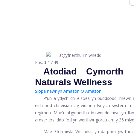
Pris:
$ 17.49
Atodiad Cymorth 
Naturals Wellness
Siopa nawr yn Amazon
O Amazon
P'un a ydych chi eisoes yn buddsoddi mewn a
eich bod chi eisiau cig eidion i fyny'ch system i
regimen. Mae'r atgyfnerthu imiwnedd hwn yn llaw
amser ers iddo fod yn werthwr gorau am y 35 mlyn
Mae Fformiwla Wellness yn darparu gwrthocsi