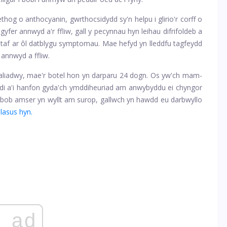
hog o anthocyanin, gwrthocsidydd sy'n helpu i glirio'r corff o
gyfer annwyd a'r ffliw, gall y pecynnau hyn leihau difrifoldeb a
taf ar ôl datblygu symptomau. Mae hefyd yn lleddfu tagfeydd
annwyd a ffliw.
aliadwy, mae'r botel hon yn darparu 24 dogn. Os yw'ch mam-
l iddi a'i hanfon gyda'ch ymddiheuriad am anwybyddu ei chyngor
bob amser yn wyllt am surop, gallwch yn hawdd eu darbwyllo
lasus hyn.
ad