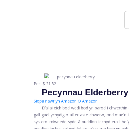
Pris:
$ 21.32
Pecynnau Elderberr
Siopa nawr yn Amazon
O Amazon
Efallai eich bod wedi bod yn barod i chwerth
gall gael ychydig o aftertaste chwerw, ond mae'n 
system imiwnedd sydd â buddion iechyd eraill hefy
buddion iechyd sylweddol, mae'r surop hwn yn gyfeil