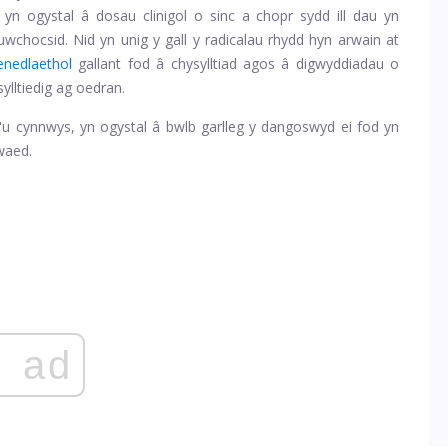
 yn ogystal â dosau clinigol o sinc a chopr sydd ill dau yn
wchocsid. Nid yn unig y gall y radicalau rhydd hyn arwain at
enedlaethol
gallant fod â chysylltiad agos â digwyddiadau o
sylltiedig ag oedran.
u cynnwys, yn ogystal â bwlb garlleg y dangoswyd ei fod yn
waed.
ad