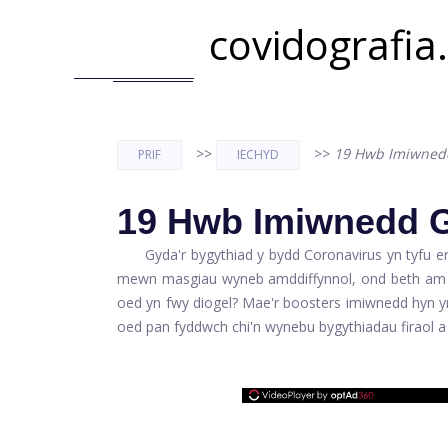
covidografia
>>
>>
19 Hwb Imiwnedd
PRIF
IECHYD
19 Hwb Imiwnedd G
Gyda'r bygythiad y bydd Coronavirus yn tyfu e
mewn masgiau wyneb amddiffynnol, ond beth am gyn
oed yn fwy diogel? Mae'r boosters imiwnedd hyn yn 
oed pan fyddwch chi'n wynebu bygythiadau firaol a 