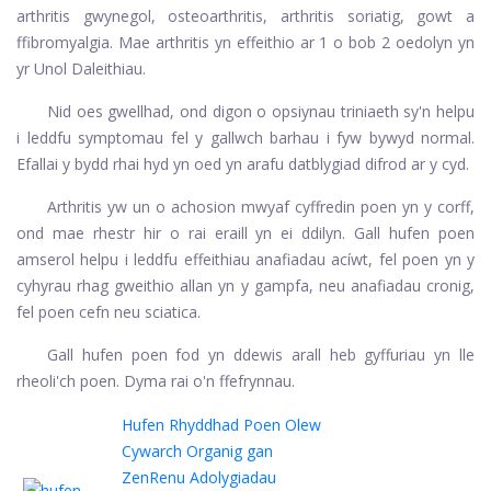
arthritis gwynegol, osteoarthritis, arthritis soriatig, gowt a
ffibromyalgia. Mae arthritis yn effeithio ar 1 o bob 2 oedolyn yn
yr Unol Daleithiau.
Nid oes gwellhad, ond digon o opsiynau triniaeth sy'n helpu
i leddfu symptomau fel y gallwch barhau i fyw bywyd normal.
Efallai y bydd rhai hyd yn oed yn arafu datblygiad difrod ar y cyd.
Arthritis yw un o achosion mwyaf cyffredin poen yn y corff,
ond mae rhestr hir o rai eraill yn ei ddilyn. Gall hufen poen
amserol helpu i leddfu effeithiau anafiadau acíwt, fel poen yn y
cyhyrau rhag gweithio allan yn y gampfa, neu anafiadau cronig,
fel poen cefn neu sciatica.
Gall hufen poen fod yn ddewis arall heb gyffuriau yn lle
rheoli'ch poen. Dyma rai o'n ffefrynnau.
Hufen Rhyddhad Poen Olew
Cywarch Organig gan
ZenRenu
Adolygiadau