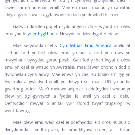
gynhyrchion oherwydd ei fod yn cynnwys gronynnau bach -
llawer llai na hufenau eraill. Mae eu maint munud yn caniatáu
iddynt gario llawer o gyfansoddion iach yn ddwfn i'ch croen.
Gallwch ddarllen popeth sydd angen i chi ei wybod am olew
emu ynddo
yr erthygl hon
o Newyddion Meddygol Heddiw.
Mae sefydliadau fel y
Cymdeithas Emu America
anelu at
sicrhau bod yr holl olew emu yn bur a bod yr emws yn
mwynhau'r bywydau gorau posibl. Gan fod y rhan fwyaf o olew
emu yn cael ei wneud yn Awstralia, mae llawer ohono'n dod o
ffynonellau cynaliadwy. Mae emws yn cael eu bridio am gig yn
Awstralia a gwledydd eraill, yn debyg i sut mae'r UD yn bridio
gwartheg ac ieir. Mae'r meinwe adipose a ddefnyddir i wneud yr
olew yn sgil-gynnyrch a fyddai fel arall yn cael ei daflu.
Defnyddio'r mwyaf o anifail yw'r ffordd fwyaf trugarog i'w
werthfawrogi.
Mae olew emu wedi cael ei ddefnyddio ers dros 40,000 o
flynyddoedd i leddfu poen, fel amddiffynwr croen, ac i helpu