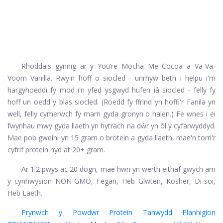
Rhoddais gynnig ar y You’re Mocha Me Cocoa a Va-Va-
Voom Vanilla. Rwy'n hoff o siocled - unrhyw beth i helpu i'm
hargyhoeddi fy mod i'n yfed ysgwyd hufen iâ siocled - felly fy
hoff un oedd y blas siocled. (Roedd fy ffrind yn hoffi'r Fanila yn
well, felly cymerwch fy marn gyda gronyn o halen.) Fe wnes i ei
fwynhau mwy gyda llaeth yn hytrach na dŵr yn ôl y cyfarwyddyd.
Mae pob gweini yn 15 gram o brotein a gyda llaeth, mae'n torri'r
cyfrif protein hyd at 20+ gram.
Ar 1.2 pwys ac 20 dogn, mae hwn yn werth eithaf gwych am
y cynhwysion NON-GMO, Fegan, Heb Glwten, Kosher, Di-soi,
Heb Laeth.
Prynwch y Powdwr Protein Tanwydd Planhigion