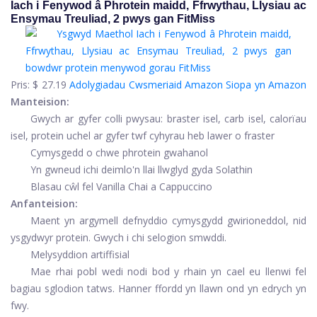
Iach i Fenywod â Phrotein maidd, Ffrwythau, Llysiau ac
Ensymau Treuliad, 2 pwys gan FitMiss
Pris:
$ 27.19
Adolygiadau Cwsmeriaid Amazon
Siopa yn Amazon
Manteision:
Gwych ar gyfer colli pwysau: braster isel, carb isel, calorïau
isel, protein uchel ar gyfer twf cyhyrau heb lawer o fraster
Cymysgedd o chwe phrotein gwahanol
Yn gwneud ichi deimlo'n llai llwglyd gyda Solathin
Blasau cŵl fel Vanilla Chai a Cappuccino
Anfanteision:
Maent yn argymell defnyddio cymysgydd gwirioneddol, nid
ysgydwyr protein. Gwych i chi selogion smwddi.
Melysyddion artiffisial
Mae rhai pobl wedi nodi bod y rhain yn cael eu llenwi fel
bagiau sglodion tatws. Hanner ffordd yn llawn ond yn edrych yn
fwy.