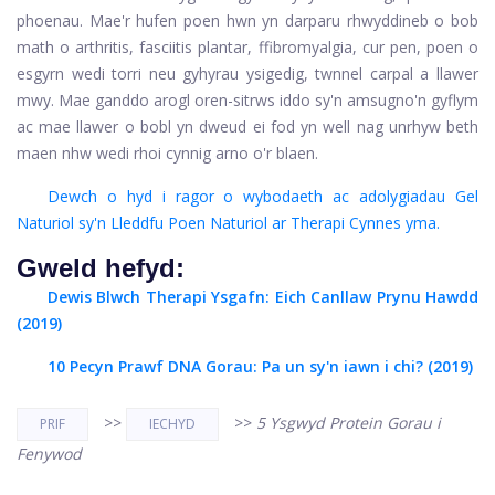
phoenau. Mae'r hufen poen hwn yn darparu rhwyddineb o bob
math o arthritis, fasciitis plantar, ffibromyalgia, cur pen, poen o
esgyrn wedi torri neu gyhyrau ysigedig, twnnel carpal a llawer
mwy. Mae ganddo arogl oren-sitrws iddo sy'n amsugno'n gyflym
ac mae llawer o bobl yn dweud ei fod yn well nag unrhyw beth
maen nhw wedi rhoi cynnig arno o'r blaen.
Dewch o hyd i ragor o wybodaeth ac adolygiadau Gel
Naturiol sy'n Lleddfu Poen Naturiol ar Therapi Cynnes yma.
Gweld hefyd:
Dewis Blwch Therapi Ysgafn: Eich Canllaw Prynu Hawdd
(2019)
10 Pecyn Prawf DNA Gorau: Pa un sy'n iawn i chi? (2019)
>>
>>
5 Ysgwyd Protein Gorau i
PRIF
IECHYD
Fenywod