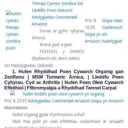
Therapi Cynnes Sombra Gel
Lleddfu Poen Naturiol
Adolygiadau Cwsmeriaid
Pris:
$
Siopa nawr
Amazon
10.35
Darllenwch
Gorau ar gyfer cyhyrau
Siopa yn
ein
dolurus
Amazon
hadolygiad
Brand gwir a gwir
FEEEEEEL y GWRES!
(Byddwch chi, dwi'n addo)
Ein Hadolygiadau Diduedd
1. Hufen Rhyddhad Poen Cywarch Organig gan
ZenRenu | MSM Turmeric Arnica, | Lleddfu Poen
Cyhyrau, Cyd ac Arthritis | Hufen Poen Olew Cywarch
Effeithiol | Ffibromyalgia a Rhyddhad Twnnel Carpal
Pris:
$ 27.97
Adolygiadau Cwsmeriaid Amazon
Siopa yn Amazon
Manteision:
Hollol organig gyda chynhwysion uchaf
Mae rhai pobl yn cael effeithiau cadarnhaol ar unwaith