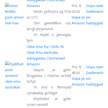
Amazon
Pris:
$
Siopa nawr
Wedi'i gofrestru ag FDA
20.00
Darllenwch
ac OTC
Siopa yn
ein
Dim gweddillion nac
Amazon
hadolygiad
arogl annymunol
Yn rhydd o gemegau
llym
Olew Emu Pur 100%: Eli
Olew Emu Awstralia
Adolygiadau Cwsmeriaid
Amazon
Pris:
$
Siopa nawr
Gwych ar gyfer
48.00
Darllenwch
llosgiadau / clwyfau iachâd
Siopa yn
ein
hefyd
Amazon
hadolygiad
Yn dod o ffermydd
cynaliadwy gofalgar
Rhyfeddol ar gyfer
croen sensitif