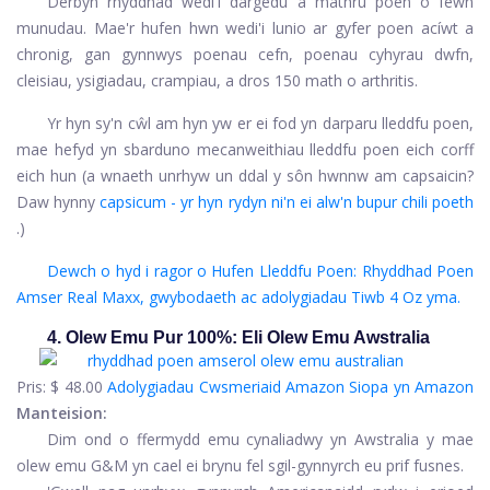
Derbyn rhyddhad wedi'i dargedu a mathru poen o fewn
munudau. Mae'r hufen hwn wedi'i lunio ar gyfer poen acíwt a
chronig, gan gynnwys poenau cefn, poenau cyhyrau dwfn,
cleisiau, ysigiadau, crampiau, a dros 150 math o arthritis.
Yr hyn sy'n cŵl am hyn yw er ei fod yn darparu lleddfu poen,
mae hefyd yn sbarduno mecanweithiau lleddfu poen eich corff
eich hun (a wnaeth unrhyw un ddal y sôn hwnnw am capsaicin?
Daw hynny
capsicum - yr hyn rydyn ni'n ei alw'n bupur chili poeth
.)
Dewch o hyd i ragor o Hufen Lleddfu Poen: Rhyddhad Poen
Amser Real Maxx, gwybodaeth ac adolygiadau Tiwb 4 Oz yma.
4. Olew Emu Pur 100%: Eli Olew Emu Awstralia
Pris:
$ 48.00
Adolygiadau Cwsmeriaid Amazon
Siopa yn Amazon
Manteision:
Dim ond o ffermydd emu cynaliadwy yn Awstralia y mae
olew emu G&M yn cael ei brynu fel sgil-gynnyrch eu prif fusnes.