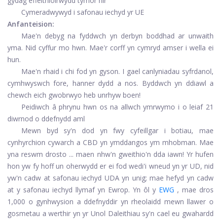
gydag effeithiolrwydd tymor hir
Cymeradwywyd i safonau iechyd yr UE
Anfanteision:
Mae'n debyg na fyddwch yn derbyn boddhad ar unwaith
yma. Nid cyffur mo hwn. Mae'r corff yn cymryd amser i wella ei
hun.
Mae'n rhaid i chi fod yn gyson. I gael canlyniadau syfrdanol,
cymhwyswch fore, hanner dydd a nos. Byddwch yn ddiawl a
chewch eich gwobrwyo heb unrhyw boen!
Peidiwch â phrynu hwn os na allwch ymrwymo i o leiaf 21
diwrnod o ddefnydd aml
Mewn byd sy'n dod yn fwy cyfeillgar i botiau, mae
cynhyrchion cywarch a CBD yn ymddangos ym mhobman. Mae
yna reswm drosto ... maen nhw'n gweithio'n dda iawn! Yr hufen
hon yw fy hoff un oherwydd er ei fod wedi'i wneud yn yr UD, nid
yw'n cadw at safonau iechyd UDA yn unig; mae hefyd yn cadw
at y safonau iechyd llymaf yn Ewrop. Yn ôl y
EWG
, mae dros
1,000 o gynhwysion a ddefnyddir yn rheolaidd mewn llawer o
gosmetau a werthir yn yr Unol Daleithiau sy'n cael eu gwahardd