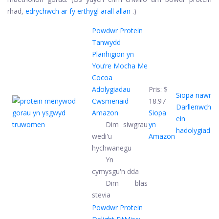
rhad,
edrychwch ar fy erthygl arall allan
.)
Powdwr Protein
Tanwydd
Planhigion yn
You’re Mocha Me
Cocoa
Adolygiadau
Pris:
$
Siopa nawr
Cwsmeriaid
18.97
Darllenwch
Amazon
Siopa
ein
Dim siwgrau
yn
hadolygiad
wedi'u
Amazon
hychwanegu
Yn
cymysgu'n dda
Dim blas
stevia
Powdwr Protein