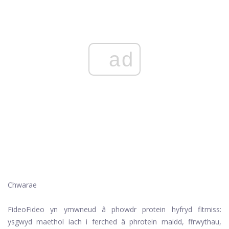
ad
Chwarae
Fideo
Fideo yn ymwneud â phowdr protein hyfryd fitmiss:
ysgwyd maethol iach i ferched â phrotein maidd, ffrwythau,