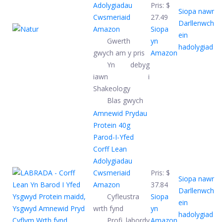
Adolygiadau
Pris:
$
Siopa nawr
Cwsmeriaid
27.49
Darllenwch
Amazon
Siopa
ein
Gwerth
yn
hadolygiad
gwych am y pris
Amazon
Yn debyg
iawn i
Shakeology
Blas gwych
Amnewid Prydau
Protein 40g
Parod-I-Yfed
Corff Lean
Adolygiadau
Cwsmeriaid
Pris:
$
Siopa nawr
Amazon
37.84
Darllenwch
Cyfleustra
Siopa
ein
wrth fynd
yn
hadolygiad
Profi labordy
Amazon