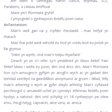
Am ddim o Gemegau Harsh: GMOs, llifynnau, SLS,
Parabens, a Lliwiau Artiffisial
Maxx yw'r fformiwla gryfaf
Cymysgedd o gynhwysion lleddfu poen natur
Anfanteision:
Mae'n well gan rai y cryfder rheolaidd - mae hefyd yn
rhatach
Mae rhai pobl wedi adrodd eu bod yn credu bod eu poteli yn
llai grymus
'Ddim yn wyrth, ond mae'n helpu rhywfaint'
Dewch yn un o'r nifer sy'n ymddiried yn Maxx Relief Pain
Relief Maxx i wella eu poen, dim ond dros dro. Mae'r fformiwla
hon sy'n amsugno'n gyflym yn arogli'n wych ac yn gadael dim
teimlad seimllyd na gweddillion annymunol ar groen / dillad, felly
mae'n arbennig o wych ar gyfer dwylo arthritig. Mae'r cyfuniad
perchnogol o ansawdd uchel yn cynnwys elfennau lleddfu poen
hysbys a naturiol: dim ond ychydig o'r 18 cynhwysyn yw olew
emu, rhisgl helyg, capsaicin, aloe vera, ac arnica.