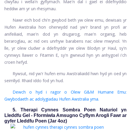
clwyfau i wella'n gyflymach. Mae'n dal i gael ei ddefnyddio
heddiw am yr un rhesymau.
Nawr eich bod chi'n gwybod beth yw olew emu, dewisais yr
Hufen Awstralia hon oherwydd nad yw'r brand yn profi ar
anifeiliaid, mae'n dod yn drugarog, mae'n organig, heb
beraroglau, ac nid oes unrhyw barabens nac olew mwynol. Yn
lle, yr olew cludwr a ddefnyddir yw olew Blodyn yr Haul, sy'n
cynnwys llawer o Fitamin E, sy'n gwneud hyn yn anhygoel i'ch
croen hefyd.
Rywsut, nid yw'r hufen emu Awstraliaidd hwn hyd yn oed yn
seimllyd. Rhaid iddo fod yn hud.
Dewch o hyd i ragor o Olew G&M Humane Emu:
Gwybodaeth ac adolygiadau Hufen Awstralia yma.
5. Therapi Cynnes Sombra Poen Naturiol yn
Lleddfu Gel - Fformiwla Amsugno Cyflym Arogli Fawr ar
gyfer Lleddfu Poen (Jar 4oz)