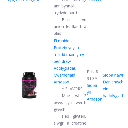
annibynnol
trydydd parti
Blas yn
union fel llaeth â
blas
Ei maidd -
Protein ynysu
maidd main yn y
pen draw
Adolygiadau
Pris:
$
Cwsmeriaid
Siopa nawr
31.39
Amazon
Darllenwch
Siopa
Y FLAVORS!
ein
yn
Mae twb 2
hadolygiad
Amazon
pwys yn werth
gwych
Heb glwten,
siwgr, a creatine