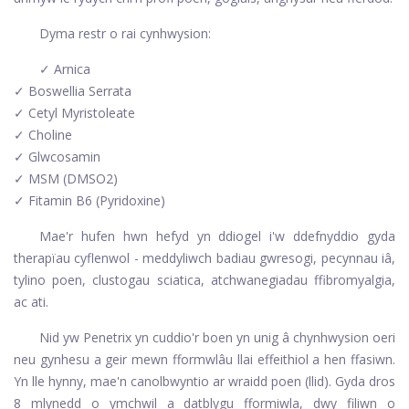
Dyma restr o rai cynhwysion:
✓ Arnica
✓ Boswellia Serrata
✓ Cetyl Myristoleate
✓ Choline
✓ Glwcosamin
✓ MSM (DMSO2)
✓ Fitamin B6 (Pyridoxine)
Mae'r hufen hwn hefyd yn ddiogel i'w ddefnyddio gyda
therapïau cyflenwol - meddyliwch badiau gwresogi, pecynnau iâ,
tylino poen, clustogau sciatica, atchwanegiadau ffibromyalgia,
ac ati.
Nid yw Penetrix yn cuddio'r boen yn unig â chynhwysion oeri
neu gynhesu a geir mewn fformwlâu llai effeithiol a hen ffasiwn.
Yn lle hynny, mae'n canolbwyntio ar wraidd poen (llid). Gyda dros
8 mlynedd o ymchwil a datblygu fformiwla, dwy filiwn o