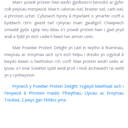
Mae'r powdr protein hwn wedi'i gynllunio'n benodol ar gyfer
colli pwysau menywod. Mae'n calorïau isel, braster isel, carb isel,
a phrotein uchel. Cyfunwch hynny â rhywfaint o ymarfer corff a
byddwch chi'n gweld twf cyhyrau main gwallgof. Chwipiwch
smwddi gyda sgŵp neu ddau o'r powdr protein hwn i gael pryd
arall a fydd yn eich cadw'n llawn tan amser cinio.
Mae Powdwr Protein Delight yn cael ei lwytho â fitaminau,
mwynau ac ensymau iach sy'n eich helpu i dreulio yn ogystal â
bwydo llawer o faetholion i'ch corff. Mae protein wedi'i seilio ar
lysiau o'r enw Solathin sydd wedi profi i reoli archwaeth i'w weld
yn y cynhwysion.
Prynwch y Powdwr Protein Delight: Ysgwyd Maethiad Iach i
Fenywod â Phrotein maidd, Ffrwythau, Llysiau ac Ensymau
Treuliad, 2 pwys gan FitMiss yma.