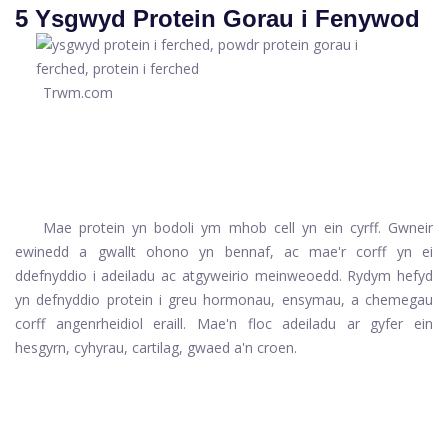
5 Ysgwyd Protein Gorau i Fenywod
Trwm.com
Mae protein yn bodoli ym mhob cell yn ein cyrff. Gwneir
ewinedd a gwallt ohono yn bennaf, ac mae'r corff yn ei
ddefnyddio i adeiladu ac atgyweirio meinweoedd. Rydym hefyd
yn defnyddio protein i greu hormonau, ensymau, a chemegau
corff angenrheidiol eraill. Mae'n floc adeiladu ar gyfer ein
hesgyrn, cyhyrau, cartilag, gwaed a'n croen.