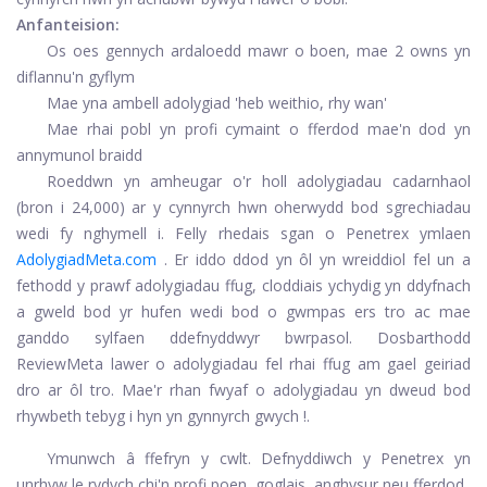
Anfanteision:
Os oes gennych ardaloedd mawr o boen, mae 2 owns yn
diflannu'n gyflym
Mae yna ambell adolygiad 'heb weithio, rhy wan'
Mae rhai pobl yn profi cymaint o fferdod mae'n dod yn
annymunol braidd
Roeddwn yn amheugar o'r holl adolygiadau cadarnhaol
(bron i 24,000) ar y cynnyrch hwn oherwydd bod sgrechiadau
wedi fy nghymell i. Felly rhedais sgan o Penetrex ymlaen
AdolygiadMeta.com
. Er iddo ddod yn ôl yn wreiddiol fel un a
fethodd y prawf adolygiadau ffug, cloddiais ychydig yn ddyfnach
a gweld bod yr hufen wedi bod o gwmpas ers tro ac mae
ganddo sylfaen ddefnyddwyr bwrpasol. Dosbarthodd
ReviewMeta lawer o adolygiadau fel rhai ffug am gael geiriad
dro ar ôl tro. Mae'r rhan fwyaf o adolygiadau yn dweud bod
rhywbeth tebyg i hyn yn gynnyrch gwych !.
Ymunwch â ffefryn y cwlt. Defnyddiwch y Penetrex yn
unrhyw le rydych chi'n profi poen, goglais, anghysur neu fferdod.