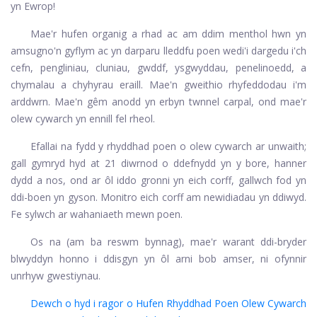
yn Ewrop!
Mae'r hufen organig a rhad ac am ddim menthol hwn yn
amsugno'n gyflym ac yn darparu lleddfu poen wedi'i dargedu i'ch
cefn, pengliniau, cluniau, gwddf, ysgwyddau, penelinoedd, a
chymalau a chyhyrau eraill. Mae'n gweithio rhyfeddodau i'm
arddwrn. Mae'n gêm anodd yn erbyn twnnel carpal, ond mae'r
olew cywarch yn ennill fel rheol.
Efallai na fydd y rhyddhad poen o olew cywarch ar unwaith;
gall gymryd hyd at 21 diwrnod o ddefnydd yn y bore, hanner
dydd a nos, ond ar ôl iddo gronni yn eich corff, gallwch fod yn
ddi-boen yn gyson. Monitro eich corff am newidiadau yn ddiwyd.
Fe sylwch ar wahaniaeth mewn poen.
Os na (am ba reswm bynnag), mae'r warant ddi-bryder
blwyddyn honno i ddisgyn yn ôl arni bob amser, ni ofynnir
unrhyw gwestiynau.
Dewch o hyd i ragor o Hufen Rhyddhad Poen Olew Cywarch