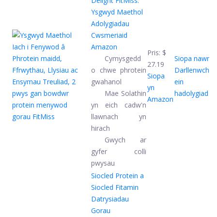
Delight FitMiss:
Ysgwyd Maethol
Adolygiadau
Cwsmeriaid
Amazon
Pris:
$
Cymysgedd
Siopa nawr
27.19
o chwe phrotein
Darllenwch
Siopa
gwahanol
ein
yn
Mae Solathin
hadolygiad
Amazon
yn eich cadw'n
llawnach yn
hirach
Gwych ar
gyfer colli
pwysau
Siocled Protein a
Siocled Fitamin
Datrysiadau
Gorau