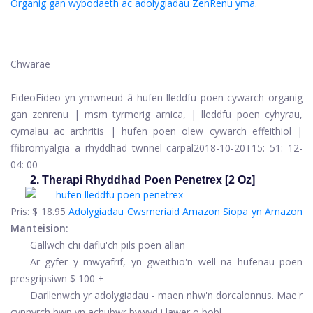
Organig gan wybodaeth ac adolygiadau ZenRenu yma.
Chwarae
Fideo
Fideo yn ymwneud â hufen lleddfu poen cywarch organig
gan zenrenu | msm tyrmerig arnica, | lleddfu poen cyhyrau,
cymalau ac arthritis | hufen poen olew cywarch effeithiol |
ffibromyalgia a rhyddhad twnnel carpal
2018-10-20T15: 51: 12-
04: 00
2. Therapi Rhyddhad Poen Penetrex [2 Oz]
Pris:
$ 18.95
Adolygiadau Cwsmeriaid Amazon
Siopa yn Amazon
Manteision:
Gallwch chi daflu'ch pils poen allan
Ar gyfer y mwyafrif, yn gweithio'n well na hufenau poen
presgripsiwn $ 100 +
Darllenwch yr adolygiadau - maen nhw'n dorcalonnus. Mae'r
cynnyrch hwn yn achubwr bywyd i lawer o bobl.