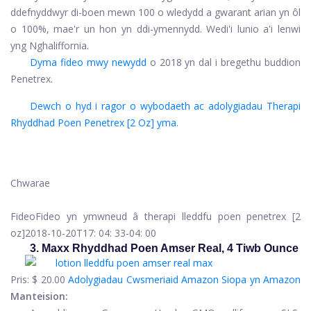
ddefnyddwyr di-boen mewn 100 o wledydd a gwarant arian yn ôl
o 100%, mae'r un hon yn ddi-ymennydd. Wedi'i lunio a'i lenwi
yng Nghaliffornia.
Dyma fideo mwy newydd
o 2018 yn dal i bregethu buddion
Penetrex.
Dewch o hyd i ragor o wybodaeth ac adolygiadau Therapi
Rhyddhad Poen Penetrex [2 Oz] yma.
Chwarae
Fideo
Fideo yn ymwneud â therapi lleddfu poen penetrex [2
oz]
2018-10-20T17: 04: 33-04: 00
3. Maxx Rhyddhad Poen Amser Real, 4 Tiwb Ounce
Pris:
$ 20.00
Adolygiadau Cwsmeriaid Amazon
Siopa yn Amazon
Manteision: