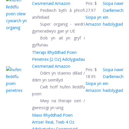
Cwsmeriaid Amazon
Pris:
$
Siopa nawr
Peidiwch byth â phrofi
27.97
Darllenwch
anifeiliaid
Siopa yn
ein
Super organig - wedi'i
Amazon
hadolygiad
gymeradwyo gan yr UE
Bob yn ail yn gryf i
gyffuriau
Therapi Rhyddhad Poen
Penetrex [2 Oz]
Adolygiadau
Cwsmeriaid Amazon
Pris:
$
Siopa nawr
Ddim yn staenio dillad /
18.95
Darllenwch
ddim yn seimllyd
Siopa yn
ein
Cwlt hoff hufen lleddfu
Amazon
hadolygiad
poen
Mwy na therapi oeri /
gwresogi yn unig
Maxx Rhyddhad Poen
Amser Real, Tiwb 4 Oz
Adolygiadau Cwsmeriaid