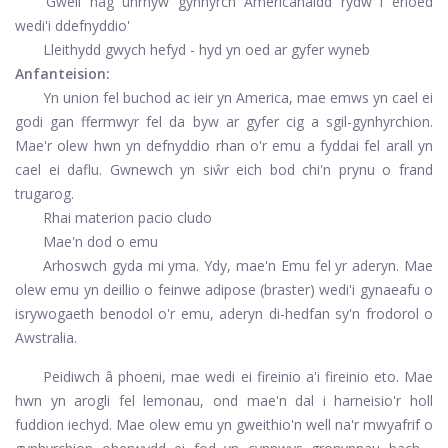
'Gwell nag unrhyw gynnyrch Americanaidd rydw i erioed
wedi'i ddefnyddio'
Lleithydd gwych hefyd - hyd yn oed ar gyfer wyneb
Anfanteision:
Yn union fel buchod ac ieir yn America, mae emws yn cael ei
godi gan ffermwyr fel da byw ar gyfer cig a sgil-gynhyrchion.
Mae'r olew hwn yn defnyddio rhan o'r emu a fyddai fel arall yn
cael ei daflu. Gwnewch yn siŵr eich bod chi'n prynu o frand
trugarog.
Rhai materion pacio cludo
Mae'n dod o emu
Arhoswch gyda mi yma. Ydy, mae'n Emu fel yr aderyn. Mae
olew emu yn deillio o feinwe adipose (braster) wedi'i gynaeafu o
isrywogaeth benodol o'r emu, aderyn di-hedfan sy'n frodorol o
Awstralia.
Peidiwch â phoeni, mae wedi ei fireinio a'i fireinio eto. Mae
hwn yn arogli fel lemonau, ond mae'n dal i harneisio'r holl
fuddion iechyd. Mae olew emu yn gweithio'n well na'r mwyafrif o