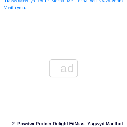
TRUWOMEN yn You’re Mocha Me Cocoa neu VA-VA-Voom
Vanilla yma.
ad
2. Powdwr Protein Delight FitMiss: Ysgwyd Maethol