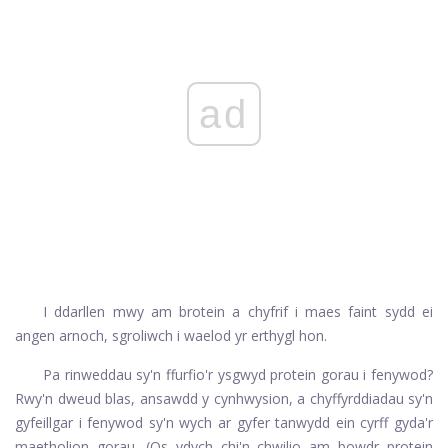
ad
I ddarllen mwy am brotein a chyfrif i maes faint sydd ei
angen arnoch, sgroliwch i waelod yr erthygl hon.
Pa rinweddau sy'n ffurfio'r ysgwyd protein gorau i fenywod?
Rwy'n dweud blas, ansawdd y cynhwysion, a chyffyrddiadau sy'n
gyfeillgar i fenywod sy'n wych ar gyfer tanwydd ein cyrff gyda'r
maetholion gorau. (Os ydych chi'n chwilio am bowdr protein