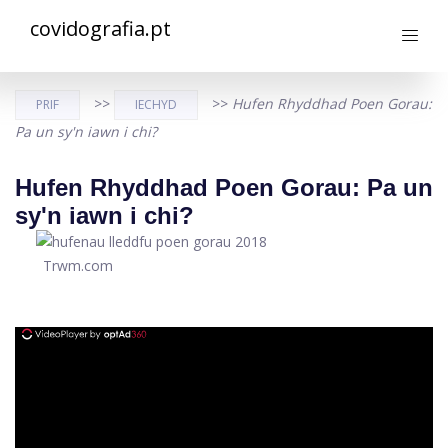
covidografia.pt
>>
>>
Hufen Rhyddhad Poen Gorau:
PRIF
IECHYD
Pa un sy'n iawn i chi?
Hufen Rhyddhad Poen Gorau: Pa un
sy'n iawn i chi?
Trwm.com
ad