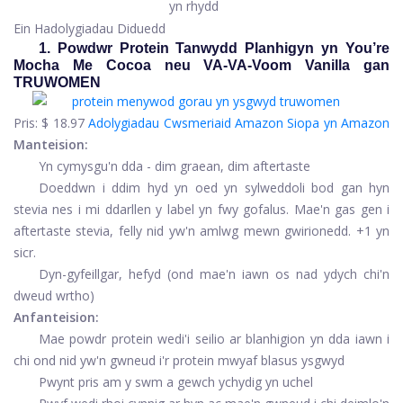
yn rhydd
Ein Hadolygiadau Diduedd
1. Powdwr Protein Tanwydd Planhigyn yn You’re
Mocha Me Cocoa neu VA-VA-Voom Vanilla gan
TRUWOMEN
Pris:
$ 18.97
Adolygiadau Cwsmeriaid Amazon
Siopa yn Amazon
Manteision:
Yn cymysgu'n dda - dim graean, dim aftertaste
Doeddwn i ddim hyd yn oed yn sylweddoli bod gan hyn
stevia nes i mi ddarllen y label yn fwy gofalus. Mae'n gas gen i
aftertaste stevia, felly nid yw'n amlwg mewn gwirionedd. +1 yn
sicr.
Dyn-gyfeillgar, hefyd (ond mae'n iawn os nad ydych chi'n
dweud wrtho)
Anfanteision:
Mae powdr protein wedi'i seilio ar blanhigion yn dda iawn i
chi ond nid yw'n gwneud i'r protein mwyaf blasus ysgwyd
Pwynt pris am y swm a gewch ychydig yn uchel