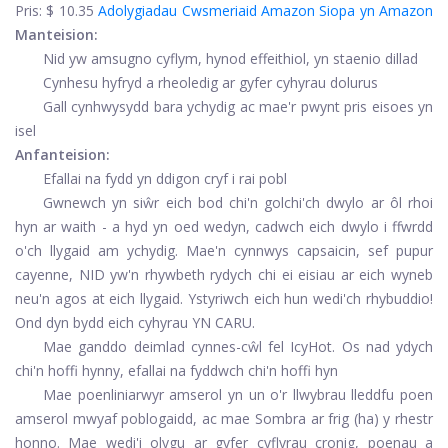
Pris:
$ 10.35
Adolygiadau Cwsmeriaid Amazon
Siopa yn Amazon
Manteision:
Nid yw amsugno cyflym, hynod effeithiol, yn staenio dillad
Cynhesu hyfryd a rheoledig ar gyfer cyhyrau dolurus
Gall cynhwysydd bara ychydig ac mae'r pwynt pris eisoes yn
isel
Anfanteision:
Efallai na fydd yn ddigon cryf i rai pobl
Gwnewch yn siŵr eich bod chi'n golchi'ch dwylo ar ôl rhoi
hyn ar waith - a hyd yn oed wedyn, cadwch eich dwylo i ffwrdd
o'ch llygaid am ychydig. Mae'n cynnwys capsaicin, sef pupur
cayenne, NID yw'n rhywbeth rydych chi ei eisiau ar eich wyneb
neu'n agos at eich llygaid. Ystyriwch eich hun wedi'ch rhybuddio!
Ond dyn bydd eich cyhyrau YN CARU.
Mae ganddo deimlad cynnes-cŵl fel IcyHot. Os nad ydych
chi'n hoffi hynny, efallai na fyddwch chi'n hoffi hyn
Mae poenliniarwyr amserol yn un o'r llwybrau lleddfu poen
amserol mwyaf poblogaidd, ac mae Sombra ar frig (ha) y rhestr
honno. Mae wedi'i olygu ar gyfer cyflyrau cronig, poenau a