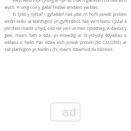
Rwyf wedi rhoi cynnig ar hyn ac mae'n gwneud i chi deimlo'n
wych. Yr unig con y gallaf feddwl amdano yw blas.
Fi fydd y cyntaf i gyfaddef nad ydw i'n hoffi powdr protein
wedi'i seilio ar blanhigion yn gyffredinol. Nid yw'n blasu cystal â
phrotein maidd o hyd, ond nid yw'r un hwn cynddrwg. A dweud y
gwir, mae'n fath o dda, yn enwedig ar ôl ychydig ddyddiau o
addasu o faidd. Pan ddaw eich powdr protein (90 CALORIE) ar
sail planhigion yn bwdin i chi, mae'n ddiwrnod da damniol.
ad