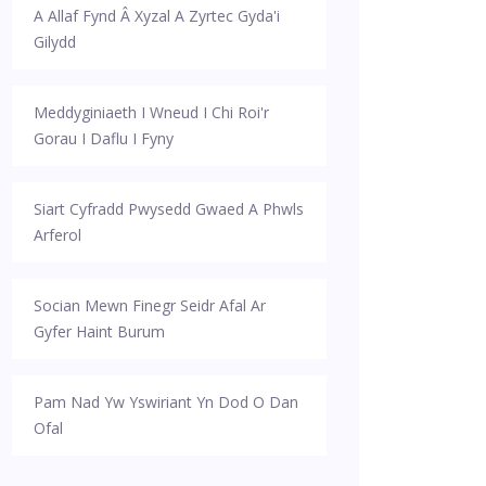
A Allaf Fynd Â Xyzal A Zyrtec Gyda'i
Gilydd
Meddyginiaeth I Wneud I Chi Roi'r
Gorau I Daflu I Fyny
Siart Cyfradd Pwysedd Gwaed A Phwls
Arferol
Socian Mewn Finegr Seidr Afal Ar
Gyfer Haint Burum
Pam Nad Yw Yswiriant Yn Dod O Dan
Ofal