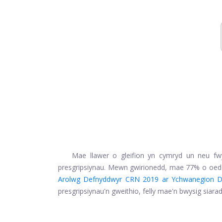
Mae llawer o gleifion yn cymryd un neu f
presgripsiynau. Mewn gwirionedd, mae 77% o oedo
Arolwg Defnyddwyr CRN 2019 ar Ychwanegion D
presgripsiynau'n gweithio, felly mae'n bwysig siara