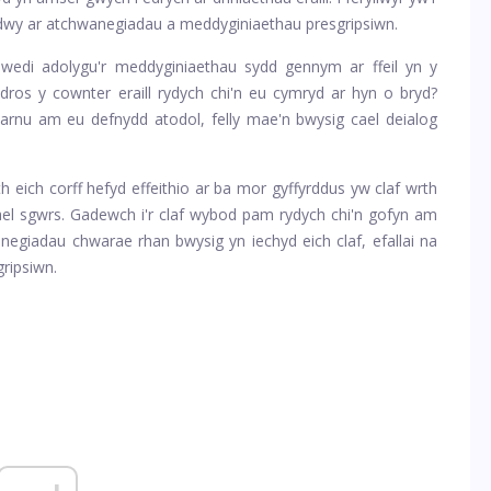
dwy ar atchwanegiadau a meddyginiaethau presgripsiwn.
edi adolygu'r meddyginiaethau sydd gennym ar ffeil yn y
 dros y cownter eraill rydych chi'n eu cymryd ar hyn o bryd?
u barnu am eu defnydd atodol, felly mae'n bwysig cael deialog
ith eich corff hefyd effeithio ar ba mor gyffyrddus yw claf wrth
 gael sgwrs. Gadewch i'r claf wybod pam rydych chi'n gofyn am
negiadau chwarae rhan bwysig yn iechyd eich claf, efallai na
ripsiwn.