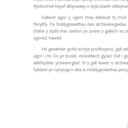
ffynhonnell fwyaf dibynadwy o wybodaeth ddibyna
Gallwch agor y sgwrs trwy ddweud fy mod w
fferyllfa. Pa feddyginiaethau neu atchwanegiadau
Efallai y bydd rhai cleifion yn poeni y gallech e
agored, hawdd.
Fel gweithiwr gofal iechyd proffesiynol, gall ia
agor i chi. Os yn bosibl, eisteddwch gyda'r claf i
ddefnyddio ychwanegiad. Er y gall llawer o atchwa
fyddant yn cymysgu'n dda â meddyginiaethau presg