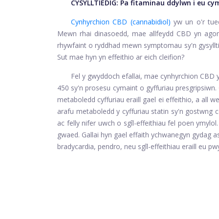
CYSYLLTIEDIG:
Pa fitaminau ddylwn i eu cy
Cynhyrchion CBD (cannabidiol)
yw un o'r tue
Mewn rhai dinasoedd, mae allfeydd CBD yn agor
rhywfaint o ryddhad mewn symptomau sy'n gysylltie
Sut mae hyn yn effeithio ar eich cleifion?
Fel y gwyddoch efallai, mae cynhyrchion CBD 
450 sy'n prosesu cymaint o gyffuriau presgripsiwn.
metaboledd cyffuriau eraill gael ei effeithio, a all w
arafu metaboledd y cyffuriau statin sy'n gostwng c
ac felly nifer uwch o sgîl-effeithiau fel poen ymy
gwaed. Gallai hyn gael effaith ychwanegyn gydag as
bradycardia, pendro, neu sgîl-effeithiau eraill eu p