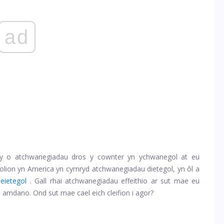
ad
wy o atchwanegiadau dros y cownter yn ychwanegol at eu
lion yn America yn cymryd atchwanegiadau dietegol, yn ôl a
eietegol
. Gall rhai atchwanegiadau effeithio ar sut mae eu
d amdano. Ond sut mae cael eich cleifion i agor?