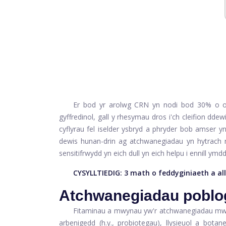
Er bod yr arolwg CRN yn nodi bod 30% o oe
gyffredinol, gall y rhesymau dros i'ch cleifion dde
cyflyrau fel iselder ysbryd a phryder bob amser y
dewis hunan-drin ag atchwanegiadau yn hytrach 
sensitifrwydd yn eich dull yn eich helpu i ennill ymdd
CYSYLLTIEDIG:
3 math o feddyginiaeth a all
Atchwanegiadau pobloga
Fitaminau a mwynau yw'r atchwanegiadau mwy
arbenigedd (h.y., probiotegau), llysieuol a botan