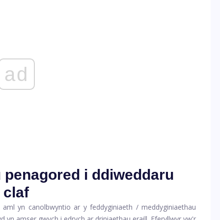
ad
 penagored i ddiweddaru
 claf
'n aml yn canolbwyntio ar y feddyginiaeth / meddyginiaethau
n amser gwych i edrych ar driniaethau eraill. Fferyllwyr yw'r