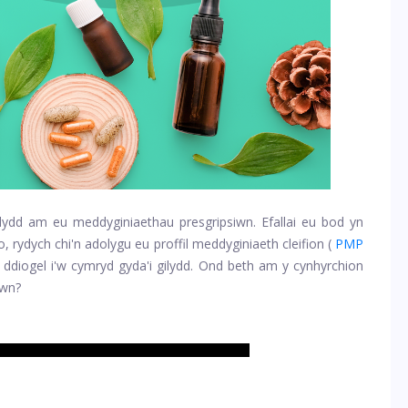
 dydd am eu meddyginiaethau presgripsiwn. Efallai eu bod yn
, rydych chi'n adolygu eu proffil meddyginiaeth cleifion (
PMP
 ddiogel i'w cymryd gyda'i gilydd. Ond beth am y cynhyrchion
iwn?