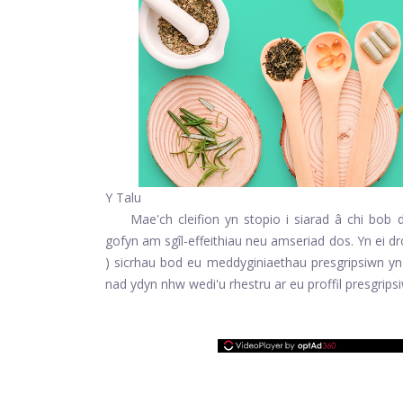
Y Talu
Mae'ch cleifion yn stopio i siarad â chi bob
gofyn am sgîl-effeithiau neu amseriad dos. Yn ei dro
) sicrhau bod eu meddyginiaethau presgripsiwn yn
nad ydyn nhw wedi'u rhestru ar eu proffil presgrips