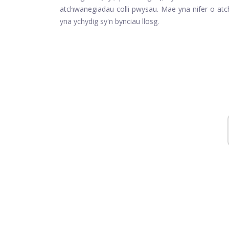
atchwanegiadau colli pwysau. Mae yna nifer o atc
yna ychydig sy'n bynciau llosg.