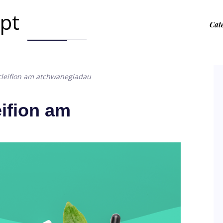
.pt
Cat
 cleifion am atchwanegiadau
eifion am