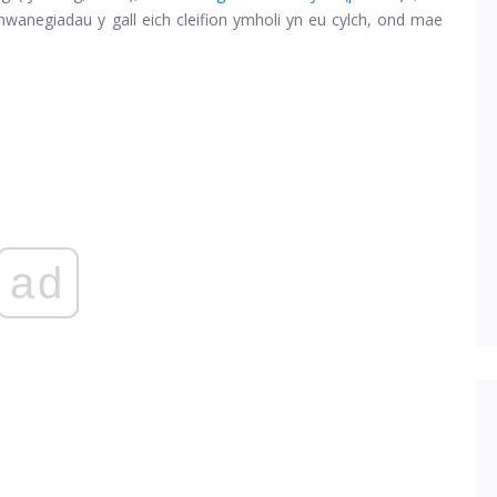
hwanegiadau y gall eich cleifion ymholi yn eu cylch, ond mae
ad