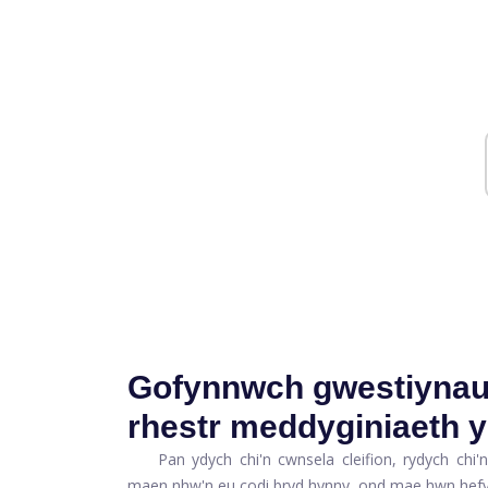
Gofynnwch gwestiynau
rhestr meddyginiaeth y
Pan ydych chi'n cwnsela cleifion, rydych chi
maen nhw'n eu codi bryd hynny, ond mae hwn hefyd y