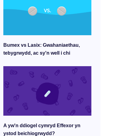
Bumex vs Lasix: Gwahaniaethau,
tebygrwydd, ac sy'n well i chi
A yw'n ddiogel cymryd Effexor yn
ystod beichiogrwydd?