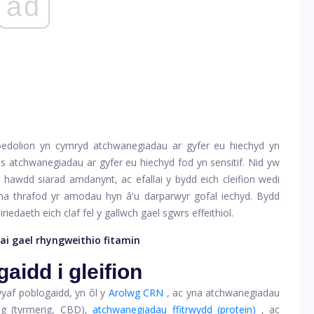
ad
dolion yn cymryd atchwanegiadau ar gyfer eu hiechyd yn
wis atchwanegiadau ar gyfer eu hiechyd fod yn sensitif. Nid yw
n hawdd siarad amdanynt, ac efallai y bydd eich cleifion wedi
na thrafod yr amodau hyn â'u darparwyr gofal iechyd. Bydd
iriedaeth eich claf fel y gallwch gael sgwrs effeithiol.
ai gael rhyngweithio fitamin
idd i gleifion
af poblogaidd, yn ôl y
Arolwg CRN
, ac yna atchwanegiadau
eg (tyrmerig, CBD),
atchwanegiadau ffitrwydd (protein)
, ac