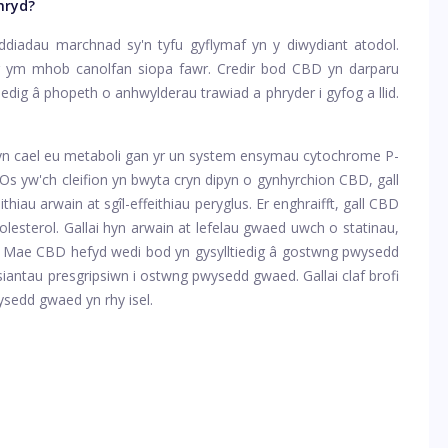
mryd?
ddiadau marchnad sy'n tyfu gyflymaf yn y diwydiant atodol.
 ym mhob canolfan siopa fawr. Credir bod CBD yn darparu
dig â phopeth o anhwylderau trawiad a phryder i gyfog a llid.
yn cael eu metaboli gan yr un system ensymau cytochrome P-
 Os yw'ch cleifion yn bwyta cryn dipyn o gynhyrchion CBD, gall
eithiau arwain at sgîl-effeithiau peryglus. Er enghraifft, gall CBD
olesterol. Gallai hyn arwain at lefelau gwaed uwch o statinau,
lol. Mae CBD hefyd wedi bod yn gysylltiedig â gostwng pwysedd
iantau presgripsiwn i ostwng pwysedd gwaed. Gallai claf brofi
wysedd gwaed yn rhy isel.