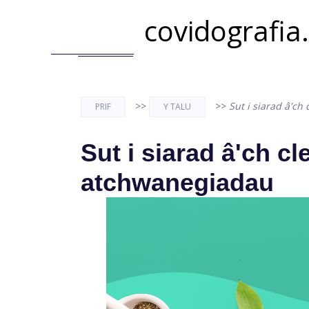
covidografia
>>
>>
Sut i siarad â'ch
PRIF
Y TALU
Sut i siarad â'ch cl
atchwanegiadau