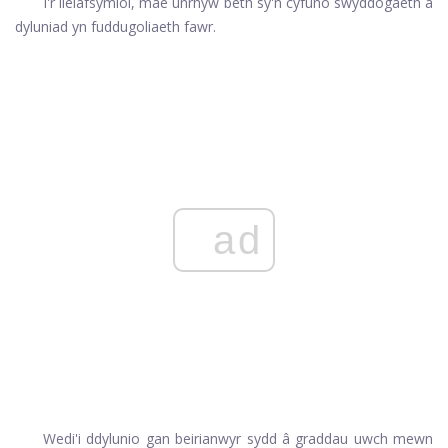
I'r lleiafsymiol, mae unrhyw beth sy'n cyfuno swyddogaeth a
dyluniad yn fuddugoliaeth fawr.
ad
Wedi'i ddylunio gan beirianwyr sydd â graddau uwch mewn