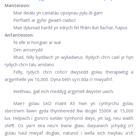
Manteision:
Mae deialu yn caniatáu opsiynau pylu di-gam
Perffaith ar gyfer gwaith ciwbicl
Mae dyluniad hardd yn edrych fel ffrâm llun llachar, hapus
Anfanteision:
Ni ellir ei hongian ar wal
Dim amserydd
Rhad, felly byddwch yn wyliadwrus. Rydych chi'n cael yr hyn
rydych chi'n talu amdano
Felly, rydych chi'n cofio'r dwysedd golau therapiwtig a
argymhellir yw 10,000. Dyna beth sy'n dda i'r mwyafrif.
Weithiau, gall eich meddyg argymell dwyster uwch.
Mae'r golau SAD maint A5 hwn yn cynhyrchu golau
sbectrwm llawn gyda thymheredd lliw diogel 5500K ar 15,000
lux. Helpwch i goncro iselder tymhorol dwys, jet lag, neu waith
shifft. Os yw'n eira neu'n bwrw glaw, darparwch ychydig o'r
golau haul mwyaf disglair, naturiol i wella eich hwyliau a'ch