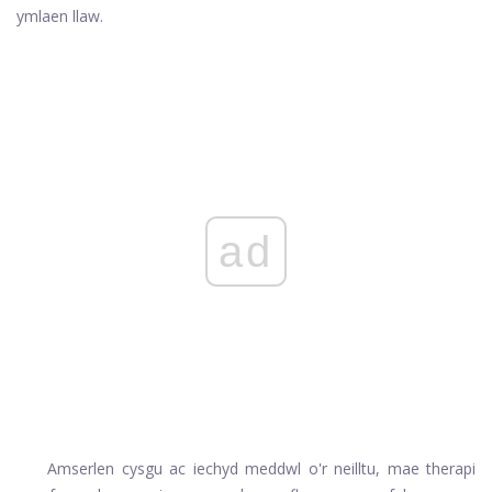
ymlaen llaw.
ad
Amserlen cysgu ac iechyd meddwl o'r neilltu, mae therapi