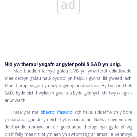
ad
Nid yw therapi ysgafn ar gyfer pobl â SAD yn unig.
Mae buddion iechyd golau UVB yn ymarferol ddiddiwedd.
Mae derbyn golau haul dyddiol yn helpu i gynnal llif gwaed iach.
Mae therapi ysgafn yn helpu gydag postpartum. Hyd yn oed heb
SAD, bydd eich hwyliau'n gwella a bydd gennych chi fwy o egni -
ar unwaith.
Mae yna rhai
sbectol ffasiynol
i'ch helpu i ddeffro yn y bore
yn naturiol, gan ddilyn eich rhythm circadian. Gallwch hyd yn oed
ddefnyddio unrhyw un o'r goleuadau therapi hyn gyda phlwg
craff felly mae'n troi ymlaen yn awtomatig ar amser a bennwyd