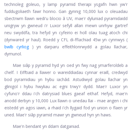
technoleg goleuo, y lamp pyramid therapi ysgafn hwn yw'r
fuddugoliaeth fawr honno. Gan gynnig 10,000 lux o oleuadau
sbectrwm llawn wedi'u blocio â UV, mae'r dyluniad pyramidaidd
unigryw yn gwneud i'r Luxor sefyll allan mewn unrhyw gartref
neu swyddfa, tra hefyd yn cyfeirio ei holl olau tuag atoch chi
(dynwared yr haul). Roedd y CFL di-fflachiad 45w yn cynnwys (
bwlb cyrliog
) yn darparu effeithlonrwydd a golau llachar,
dymunol.
Mae siâp y pyramid hyd yn oed yn fwy nag ymarferoldeb a
chelf. I Eifftiaid a llawer o wareiddiadau cynnar eraill, credwyd
bod pyramidiau yn hybu iachâd. Astudiwyd golau llachar yn
glinigol i hybu hwyliau ac egni trwy'r dydd. Mae'r Luxor yn
cyfuno'r ddau i'ch datrysiad blues gaeaf eithaf. Hefyd, mae'n
anodd derbyn y 10,000 Lux llawn o unedau llai - mae angen i chi
eistedd yn agos iawn, a rhaid i'ch llygaid fod yn union o flaen yr
uned. Mae'r siâp pyramid mawr yn gwneud hyn yn haws.
Mae'n bendant yn ddarn datganiad.