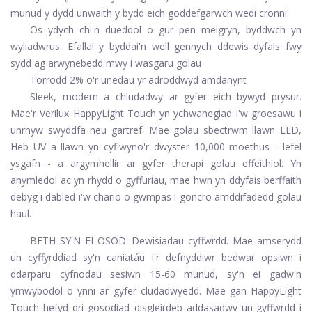
munud y dydd unwaith y bydd eich goddefgarwch wedi cronni.
Os ydych chi'n dueddol o gur pen meigryn, byddwch yn
wyliadwrus. Efallai y byddai'n well gennych ddewis dyfais fwy
sydd ag arwynebedd mwy i wasgaru golau
Torrodd 2% o'r unedau yr adroddwyd amdanynt
Sleek, modern a chludadwy ar gyfer eich bywyd prysur.
Mae'r Verilux HappyLight Touch yn ychwanegiad i'w groesawu i
unrhyw swyddfa neu gartref. Mae golau sbectrwm llawn LED,
Heb UV a llawn yn cyflwyno'r dwyster 10,000 moethus - lefel
ysgafn - a argymhellir ar gyfer therapi golau effeithiol. Yn
anymledol ac yn rhydd o gyffuriau, mae hwn yn ddyfais berffaith
debyg i dabled i'w chario o gwmpas i goncro amddifadedd golau
haul.
BETH SY'N EI OSOD: Dewisiadau cyffwrdd. Mae amserydd
un cyffyrddiad sy'n caniatáu i'r defnyddiwr bedwar opsiwn i
ddarparu cyfnodau sesiwn 15-60 munud, sy'n ei gadw'n
ymwybodol o ynni ar gyfer cludadwyedd. Mae gan HappyLight
Touch hefyd dri gosodiad disgleirdeb addasadwy un-gyffwrdd i