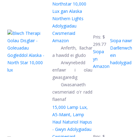
Northstar 10,000
Lux gan Alaska
Northern Lights
Adolygiadau
Cwsmeriaid
Pris:
$
Amazon
Siopa nawr
299.77
Anferth, llachar
Darllenwch
Siopa
a hawdd ei gludo
ein
yn
Arwynebedd
hadolygiad
Amazon
enfawr i olau
gwasgaredig
Gwasanaeth
cwsmeriaid o'r radd
flaenaf
15,000 Lamp Lux,
A5-Maint, Lamp
Haul Naturiol Hapus
- Gwyn
Adolygiadau
Cwsmeriaid
Pris:
$