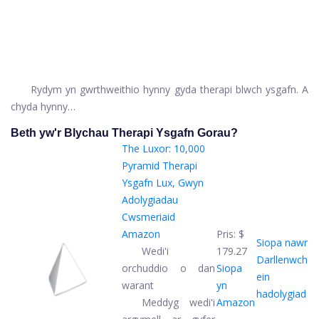
Rydym yn gwrthweithio hynny gyda therapi blwch ysgafn. A
chyda hynny…
Beth yw'r Blychau Therapi Ysgafn Gorau?
The Luxor: 10,000
Pyramid Therapi
Ysgafn Lux, Gwyn
Adolygiadau
Cwsmeriaid
Amazon
Pris:
$
Siopa nawr
Wedi'i
179.27
Darllenwch
orchuddio o dan
Siopa
ein
warant
yn
hadolygiad
Meddyg wedi'i
Amazon