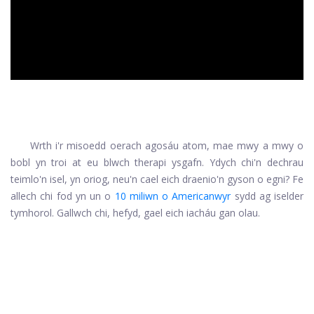
Wrth i'r misoedd oerach agosáu atom, mae mwy a mwy o
bobl yn troi at eu blwch therapi ysgafn. Ydych chi'n dechrau
teimlo'n isel, yn oriog, neu'n cael eich draenio'n gyson o egni? Fe
allech chi fod yn un o
10 miliwn o Americanwyr
sydd ag iselder
tymhorol. Gallwch chi, hefyd, gael eich iacháu gan olau.