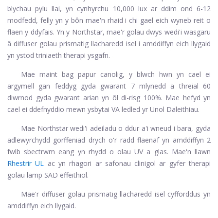
blychau pylu llai, yn cynhyrchu 10,000 lux ar ddim ond 6-12
modfedd, felly yn y bôn mae'n rhaid i chi gael eich wyneb reit o
flaen y ddyfais. Yn y Northstar, mae'r golau dwys wedi'i wasgaru
â diffuser golau prismatig llacharedd isel i amddiffyn eich llygaid
yn ystod triniaeth therapi ysgafn.
Mae maint bag papur canolig, y blwch hwn yn cael ei
argymell gan feddyg gyda gwarant 7 mlynedd a threial 60
diwrnod gyda gwarant arian yn ôl di-risg 100%. Mae hefyd yn
cael ei ddefnyddio mewn ysbytai VA ledled yr Unol Daleithiau.
Mae Northstar wedi'i adeiladu o ddur a'i wneud i bara, gyda
adlewyrchydd gorffeniad drych o'r radd flaenaf yn amddiffyn 2
fwlb sbectrwm eang yn rhydd o olau UV a glas. Mae'n llawn
Rhestrir UL
ac yn rhagori ar safonau clinigol ar gyfer therapi
golau lamp SAD effeithiol.
Mae'r diffuser golau prismatig llacharedd isel cyfforddus yn
amddiffyn eich llygaid.