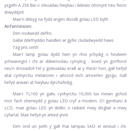
ysgafn A 256 lliw o oleuadau hwyliau i ddewis ohonynt neu feicio
drwyddynt
Mae'n debyg na fydd angen disodli golau LED byth
Anfanteision:
Dim nodwedd deffro
Gallai ddefnyddio handlen ar gyfer cludadwyedd haws
Tag pris serth
Mae'r lamp golau dydd hwn yn rhoi ychydig o heulwen
ychwanegol i chi ar ddiwrnodau cymylog - boed yn gorfforol
neu'n drosiadol! Fel y goleuadau eraill ar y rhestr hon, gall hefyd
atal cynhyrchu melatonin i ailosod eich amserlen gysgu. Gall
hefyd arwain at hwyliau dyrchafedig.
Mae'r TL100 yn gallu cynhyrchu 10,000 lux mewn gofod
mor fach oherwydd y golau LED cryf a modern. O'i gymharu â
LCD, mae golau LED yn deillio o radiant mwy disglair a mwy
cyfartal. Mae hefyd yn arbed ynni!
Dim ond un peth y gall rhai lampau SAD ei wneud i chi.