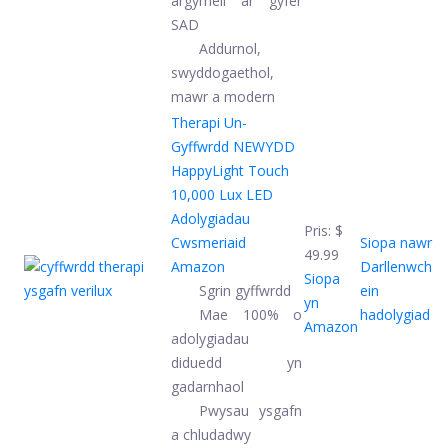
argymell ar gyfer
SAD
Addurnol,
swyddogaethol,
mawr a modern
Therapi Un-
Gyffwrdd NEWYDD
HappyLight Touch
10,000 Lux LED
Adolygiadau
Pris:
$
Cwsmeriaid
Siopa nawr
49.99
Amazon
Darllenwch
Siopa
Sgrin gyffwrdd
ein
yn
Mae 100% o
hadolygiad
Amazon
adolygiadau
diduedd yn
gadarnhaol
Pwysau ysgafn
a chludadwy