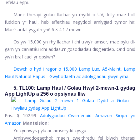
lefelau egni.
Mae'r therapi golau llachar yn rhydd o UV, felly mae holl
fuddion yr haul, heb effeithiau negyddol amlygiad tymor hir.
Mae'r ardal ysgafn yn
6.6 × 4.1 / mewn.
Os yw 15,000 yn rhy llachar i chi trwy'r amser, mae pylu di-
gam yn caniatáu ichi addasu'r gosodiadau disgleirdeb. Ond onid
yw'n braf cael yr opsiwn?
Dewch o hyd i ragor o 15,000 Lamp Lux, A5-Maint, Lamp
Haul Naturiol Hapus - Gwybodaeth ac adolygiadau gwyn yma.
5. TL100: Lamp Haul / Golau Hwyl 2-mewn-1 gydag
App LightUp a 256 o opsiynau lliw
Pris:
$ 102.99
Adolygiadau Cwsmeriaid Amazon
Siopa yn
Amazon
Manteision:
Yn cynnwys pylu ac amserydd cysgu
Amlswyddogaethol: mae'n gweithredu fel blwch therapi