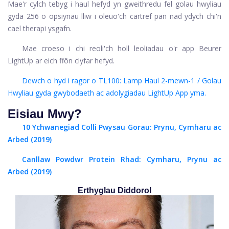
Mae'r cylch tebyg i haul hefyd yn gweithredu fel golau hwyliau
gyda 256 o opsiynau lliw i oleuo'ch cartref pan nad ydych chi'n
cael therapi ysgafn.
Mae croeso i chi reoli'ch holl leoliadau o'r app Beurer
LightUp ar eich ffôn clyfar hefyd.
Dewch o hyd i ragor o TL100: Lamp Haul 2-mewn-1 / Golau
Hwyliau gyda gwybodaeth ac adolygiadau LightUp App yma.
Eisiau Mwy?
10 Ychwanegiad Colli Pwysau Gorau: Prynu, Cymharu ac
Arbed (2019)
Canllaw Powdwr Protein Rhad: Cymharu, Prynu ac
Arbed (2019)
Erthyglau Diddorol