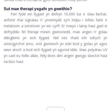
Sut mae therapi ysgafn yn gweithio?
Pan fydd ein llygaid yn derbyn 10,000 lux o olau llachar,
anfonir rhai signalau i'r ymennydd sy'n helpu i lefelu faint o
melatonin a serotonin yn ein cyrff. Er mwyn i lamp haul gael ei
defnyddio fel therapi mewn gwirionedd, mae angen i'r golau
ddisgleirio yn eich llygaid. Nid oes rhaid ichi edrych yn
uniongyrchol arno, ond gwnewch yn siŵr bod y golau yn agos
iawn atoch a bod eich llygaid yn agored iddo. Mae pelydrau UV
yn cael eu hidlo allan, felly does dim angen gwisgo sbectol haul
na bloc haul.