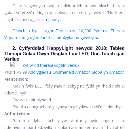
Os oes gennych fwy o ddiddordeb mewn blwch therapi
golau sefyll sy’n edrych yn debycach i lamp, ystyriwch ‘Northern
Light Technologies’
lamp sefyll
.
Dewch o hyd i ragor The Luxor: 10,000 Pyramid Therapi
Ysgafn Lux, gwybodaeth ac adolygiadau gwyn yma.
2. Cyffyrddiad HappyLight newydd 2018: Tabled
Therapi Golau Gwyn Disglair Lux LED, One-Touch gan
Verilux
Pris:
$ 49.99
Adolygiadau Cwsmeriaid Amazon
Siopa yn Amazon
Manteision:
Mae'n fwlb LED, felly mae'n debyg na fydd yn rhaid i chi ei
ddisodli byth
Gwarant tair blynedd
Gwerth anhygoel am y cynnyrch y byddwch chi'n ei dderbyn
Anfanteision:
Gan mai dyfais fach ydyw, efallai y bydd angen i chi
ddefnyddio (parthed: syllu i'r golau) am amser hirach - hyd at 60