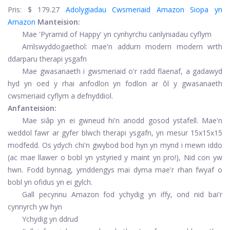
Pris:
$ 179.27
Adolygiadau Cwsmeriaid Amazon
Siopa yn
Amazon
Manteision:
Mae 'Pyramid of Happy' yn cynhyrchu canlyniadau cyflym
Amlswyddogaethol: mae'n addurn modern modern wrth
ddarparu therapi ysgafn
Mae gwasanaeth i gwsmeriaid o'r radd flaenaf, a gadawyd
hyd yn oed y rhai anfodlon yn fodlon ar ôl y gwasanaeth
cwsmeriaid cyflym a defnyddiol.
Anfanteision:
Mae siâp yn ei gwneud hi'n anodd gosod ystafell. Mae'n
weddol fawr ar gyfer blwch therapi ysgafn, yn mesur 15x15x15
modfedd. Os ydych chi'n gwybod bod hyn yn mynd i mewn iddo
(ac mae llawer o bobl yn ystyried y maint yn pro!), Nid con yw
hwn. Fodd bynnag, ymddengys mai dyma mae'r rhan fwyaf o
bobl yn ofidus yn ei gylch.
Gall pecynnu Amazon fod ychydig yn iffy, ond nid bai'r
cynnyrch yw hyn
Ychydig yn ddrud