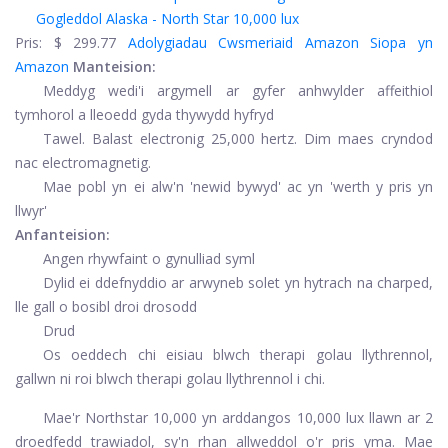
Pris:
$ 299.77
Adolygiadau Cwsmeriaid Amazon
Siopa yn
Amazon
Manteision:
Meddyg wedi'i argymell ar gyfer anhwylder affeithiol
tymhorol a lleoedd gyda thywydd hyfryd
Tawel. Balast electronig 25,000 hertz. Dim maes cryndod
nac electromagnetig.
Mae pobl yn ei alw'n 'newid bywyd' ac yn 'werth y pris yn
llwyr'
Anfanteision:
Angen rhywfaint o gynulliad syml
Dylid ei ddefnyddio ar arwyneb solet yn hytrach na charped,
lle gall o bosibl droi drosodd
Drud
Os oeddech chi eisiau blwch therapi golau llythrennol,
gallwn ni roi blwch therapi golau llythrennol i chi.
Mae'r Northstar 10,000 yn arddangos 10,000 lux llawn ar 2
droedfedd trawiadol, sy'n rhan allweddol o'r pris yma. Mae