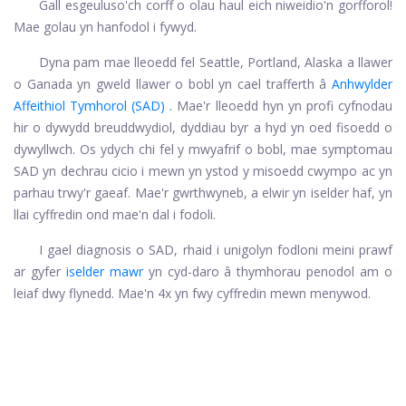
Gall esgeuluso'ch corff o olau haul eich niweidio'n gorfforol!
Mae golau yn hanfodol i fywyd.
Dyna pam mae lleoedd fel Seattle, Portland, Alaska a llawer
o Ganada yn gweld llawer o bobl yn cael trafferth â
Anhwylder
Affeithiol Tymhorol (SAD)
. Mae'r lleoedd hyn yn profi cyfnodau
hir o dywydd breuddwydiol, dyddiau byr a hyd yn oed fisoedd o
dywyllwch. Os ydych chi fel y mwyafrif o bobl, mae symptomau
SAD yn dechrau cicio i mewn yn ystod y misoedd cwympo ac yn
parhau trwy'r gaeaf. Mae'r gwrthwyneb, a elwir yn iselder haf, yn
llai cyffredin ond mae'n dal i fodoli.
I gael diagnosis o SAD, rhaid i unigolyn fodloni meini prawf
ar gyfer
iselder mawr
yn cyd-daro â thymhorau penodol am o
leiaf dwy flynedd. Mae'n 4x yn fwy cyffredin mewn menywod.