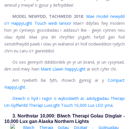
wneud y mwyaf o gysur y defnyddiwr.
MODEL NEWYDD, TACHWEDD 2018:
Mae model newydd
o'r HappyLight Touch wedi lansio!
Mae'r ddyfais fwy modern
hon yn cynnwys gosodiadau i addasu'r lliw - gwyn cynnes neu
olau dydd. Mae yna dri chryfder ysgafn hefyd gan fod
sensitifrwydd pawb i olau yn wahanol a'r holl nodweddion rydych
chi'n eu caru o'r gwreiddiol.
Os oes gennych ddiddordeb yn yr un brand, yr un cysyniad,
dim ond mwy: hwn
Maint Llawn HappyLight
ar eich cyfer chi.
Am rywbeth llai fyth, rhowch gynnig ar y
Compact
HappyLight
.
Dewch o hyd i ragor o wybodaeth ac adolygiadau Therapi
Un-Gyffwrdd Therapi LuxLight Touch 10,000 Lux LED yma.
3. Northstar 10,000: Blwch Therapi Golau Disglair -
10,000 Lux gan Alaska Northern Lights