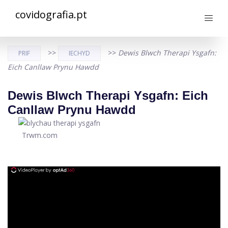
covidografia.pt
>>
>>
Dewis Blwch Therapi Ysgafn:
PRIF
IECHYD
Eich Canllaw Prynu Hawdd
Dewis Blwch Therapi Ysgafn: Eich
Canllaw Prynu Hawdd
Trwm.com
ad