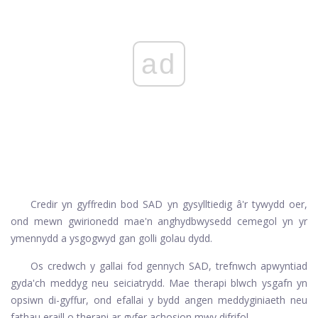
ad
Credir yn gyffredin bod SAD yn gysylltiedig â'r tywydd oer,
ond mewn gwirionedd mae'n anghydbwysedd cemegol yn yr
ymennydd a ysgogwyd gan golli golau dydd.
Os credwch y gallai fod gennych SAD, trefnwch apwyntiad
gyda'ch meddyg neu seiciatrydd. Mae therapi blwch ysgafn yn
opsiwn di-gyffur, ond efallai y bydd angen meddyginiaeth neu
fathau eraill o therapi ar gyfer achosion mwy difrifol.