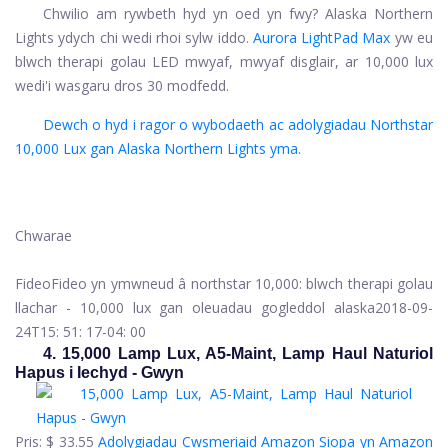
Chwilio am rywbeth hyd yn oed yn fwy? Alaska Northern
Lights ydych chi wedi rhoi sylw iddo.
Aurora LightPad Max
yw eu
blwch therapi golau LED mwyaf, mwyaf disglair, ar 10,000 lux
wedi'i wasgaru dros 30 modfedd.
Dewch o hyd i ragor o wybodaeth ac adolygiadau Northstar
10,000 Lux gan Alaska Northern Lights yma.
Chwarae
Fideo
Fideo yn ymwneud â northstar 10,000: blwch therapi golau
llachar - 10,000 lux gan oleuadau gogleddol alaska
2018-09-
24T15: 51: 17-04: 00
4. 15,000 Lamp Lux, A5-Maint, Lamp Haul Naturiol
Hapus i Iechyd - Gwyn
Pris:
$ 33.55
Adolygiadau Cwsmeriaid Amazon
Siopa yn Amazon