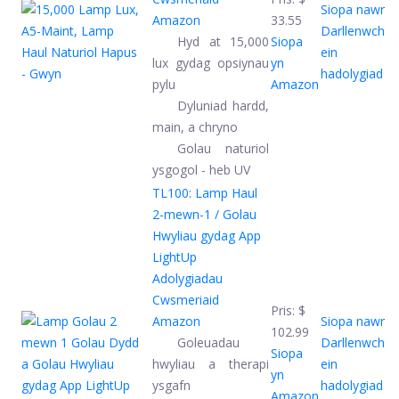
Siopa nawr
Amazon
33.55
Darllenwch
Hyd at 15,000
Siopa
ein
lux gydag opsiynau
yn
hadolygiad
pylu
Amazon
Dyluniad hardd,
main, a chryno
Golau naturiol
ysgogol - heb UV
TL100: Lamp Haul
2-mewn-1 / Golau
Hwyliau gydag App
LightUp
Adolygiadau
Cwsmeriaid
Pris:
$
Amazon
Siopa nawr
102.99
Goleuadau
Darllenwch
Siopa
hwyliau a therapi
ein
yn
ysgafn
hadolygiad
Amazon