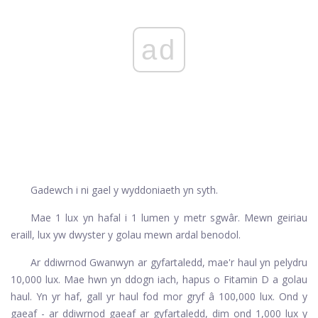
ad
Gadewch i ni gael y wyddoniaeth yn syth.
Mae 1 lux yn hafal i 1 lumen y metr sgwâr. Mewn geiriau
eraill, lux yw dwyster y golau mewn ardal benodol.
Ar ddiwrnod Gwanwyn ar gyfartaledd, mae'r haul yn pelydru
10,000 lux. Mae hwn yn ddogn iach, hapus o Fitamin D a golau
haul. Yn yr haf, gall yr haul fod mor gryf â 100,000 lux. Ond y
gaeaf - ar ddiwrnod gaeaf ar gyfartaledd, dim ond 1,000 lux y