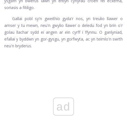
ysgafn yn bwerus iawn yn erbyn cyflyrau croen fel ecxema,
soriasis a fitiligo.
Gallai pobl sy'n gweithio gyda'r nos, yn treulio llawer o
amser y tu mewn, neu'n gwylio llawer o deledu fod yn brin o'r
golau llachar sydd ei angen ar ein cyrff i ffynnu. O ganlyniad,
efallai y byddwn yn gor-gysgu, yn gorfwyta, ac yn teimlo'n swrth
neu'n bryderus.
ad