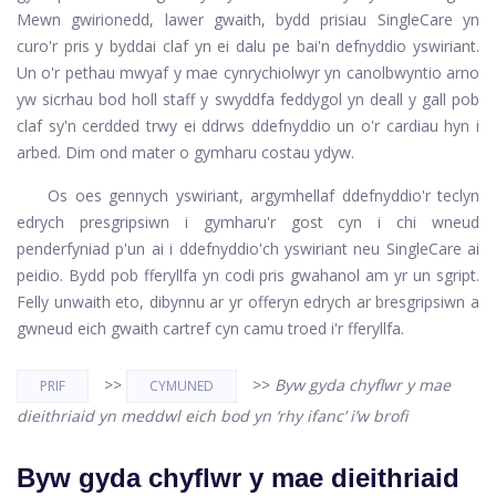
Mewn gwirionedd, lawer gwaith, bydd prisiau SingleCare yn
curo'r pris y byddai claf yn ei dalu pe bai'n defnyddio yswiriant.
Un o'r pethau mwyaf y mae cynrychiolwyr yn canolbwyntio arno
yw sicrhau bod holl staff y swyddfa feddygol yn deall y gall pob
claf sy'n cerdded trwy ei ddrws ddefnyddio un o'r cardiau hyn i
arbed. Dim ond mater o gymharu costau ydyw.
Os oes gennych yswiriant, argymhellaf ddefnyddio'r
teclyn
edrych presgripsiwn
i gymharu'r gost cyn i chi wneud
penderfyniad p'un ai i ddefnyddio'ch yswiriant neu SingleCare ai
peidio. Bydd pob fferyllfa yn codi pris gwahanol am yr un sgript.
Felly unwaith eto, dibynnu ar yr offeryn edrych ar bresgripsiwn a
gwneud eich gwaith cartref cyn camu troed i'r fferyllfa.
>>
>>
Byw gyda chyflwr y mae
PRIF
CYMUNED
dieithriaid yn meddwl eich bod yn ‘rhy ifanc’ i’w brofi
Byw gyda chyflwr y mae dieithriaid