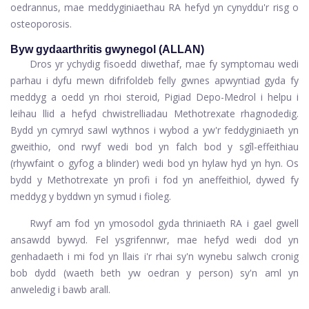
oedrannus, mae meddyginiaethau RA hefyd yn cynyddu'r risg o
osteoporosis.
Byw gyda
arthritis gwynegol (
ALLAN)
Dros yr ychydig fisoedd diwethaf, mae fy symptomau wedi
parhau i dyfu mewn difrifoldeb felly gwnes apwyntiad gyda fy
meddyg a oedd yn rhoi steroid,
Pigiad Depo-Medrol
i helpu i
leihau llid a hefyd chwistrelliadau Methotrexate rhagnodedig.
Bydd yn cymryd sawl wythnos i wybod a yw'r feddyginiaeth yn
gweithio, ond rwyf wedi bod yn falch bod y sgîl-effeithiau
(rhywfaint o gyfog a blinder) wedi bod yn hylaw hyd yn hyn. Os
bydd y Methotrexate yn profi i fod yn aneffeithiol, dywed fy
meddyg y byddwn yn symud i fioleg.
Rwyf am fod yn ymosodol gyda thriniaeth RA i gael gwell
ansawdd bywyd. Fel ysgrifennwr, mae hefyd wedi dod yn
genhadaeth i mi fod yn llais i'r rhai sy'n wynebu salwch cronig
bob dydd (waeth beth yw oedran y person) sy'n aml yn
anweledig i bawb arall.