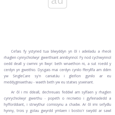
ad
Cefais fy ystyried tua blwyddyn yn ôl i adeiladu a rheoli
rhaglen cynrychiolwyr gwerthiant annibynnol. Fy nod cychwynnol
oedd deall y cwmni yn llwyr: beth wnaethon ni, a sut roedd y
cerdyn yn gweithio. Dysgais mai cerdyn cynilo fferyllfa am ddim
yw SingleCare sy'n caniatáu i gleifion gynilo ar eu
meddyginiaethau - waeth beth yw eu statws yswiriant.
Ar ôl i mi ddeall, dechreuais feddwl am sylfaen y rhaglen
cynrychiolwyr gwerthu - popeth o recriwtio i gyfeiriadedd a
hyfforddiant, i strwythur comisiynu a chadw. Ar ôl imi sefydlu
hynny, trois y golau gwyrdd ymlaen i bostio'r swydd ar sawl