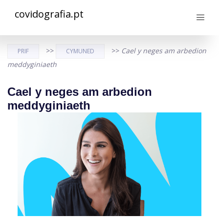
covidografia.pt
>>
>>
Cael y neges am arbedion
PRIF
CYMUNED
meddyginiaeth
Cael y neges am arbedion
meddyginiaeth