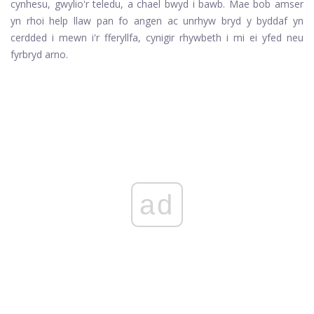
cynhesu, gwylio'r teledu, a chael bwyd i bawb. Mae bob amser
yn rhoi help llaw pan fo angen ac unrhyw bryd y byddaf yn
cerdded i mewn i'r fferyllfa, cynigir rhywbeth i mi ei yfed neu
fyrbryd arno.
ad