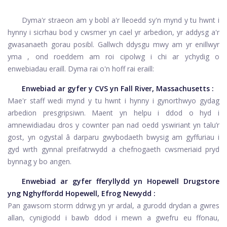
Dyma'r straeon am y bobl a'r lleoedd sy'n mynd y tu hwnt i
hynny i sicrhau bod y cwsmer yn cael yr arbedion, yr addysg a'r
gwasanaeth gorau posibl. Gallwch ddysgu mwy am yr enillwyr
yma
, ond roeddem am roi cipolwg i chi ar ychydig o
enwebiadau eraill. Dyma rai o'n hoff rai eraill:
Enwebiad ar gyfer y
CVS yn Fall River, Massachusetts
:
Mae'r staff wedi mynd y tu hwnt i hynny i gynorthwyo gydag
arbedion presgripsiwn. Maent yn helpu i ddod o hyd i
amnewidiadau dros y cownter pan nad oedd yswiriant yn talu’r
gost, yn ogystal â darparu gwybodaeth bwysig am gyffuriau i
gyd wrth gynnal preifatrwydd a chefnogaeth cwsmeriaid pryd
bynnag y bo angen.
Enwebiad ar gyfer fferyllydd yn
Hopewell Drugstore
yng Nghyffordd Hopewell, Efrog Newydd
:
Pan gawsom storm ddrwg yn yr ardal, a gurodd drydan a gwres
allan, cynigiodd i bawb ddod i mewn a gwefru eu ffonau,