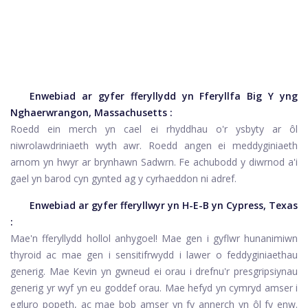
Enwebiad ar gyfer fferyllydd yn
Fferyllfa Big Y yng
Nghaerwrangon, Massachusetts
:
Roedd ein merch yn cael ei rhyddhau o'r ysbyty ar ôl
niwrolawdriniaeth wyth awr. Roedd angen ei meddyginiaeth
arnom yn hwyr ar brynhawn Sadwrn. Fe achubodd y diwrnod a'i
gael yn barod cyn gynted ag y cyrhaeddon ni adref.
Enwebiad ar gyfer fferyllwyr yn
H-E-B yn Cypress, Texas
:
Mae'n fferyllydd hollol anhygoel! Mae gen i gyflwr hunanimiwn
thyroid ac mae gen i sensitifrwydd i lawer o feddyginiaethau
generig. Mae Kevin yn gwneud ei orau i drefnu'r presgripsiynau
generig yr wyf yn eu goddef orau. Mae hefyd yn cymryd amser i
egluro popeth, ac mae bob amser yn fy annerch yn ôl fy enw.