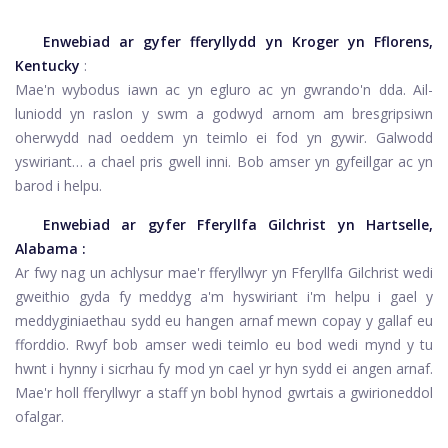
Enwebiad ar gyfer fferyllydd yn
Kroger yn Fflorens,
Kentucky
:
Mae'n wybodus iawn ac yn egluro ac yn gwrando'n dda. Ail-
luniodd yn raslon y swm a godwyd arnom am bresgripsiwn
oherwydd nad oeddem yn teimlo ei fod yn gywir. Galwodd
yswiriant… a chael pris gwell inni. Bob amser yn gyfeillgar ac yn
barod i helpu.
Enwebiad ar gyfer
Fferyllfa Gilchrist yn Hartselle,
Alabama
:
Ar fwy nag un achlysur mae'r fferyllwyr yn Fferyllfa Gilchrist wedi
gweithio gyda fy meddyg a'm hyswiriant i'm helpu i gael y
meddyginiaethau sydd eu hangen arnaf mewn copay y gallaf eu
fforddio. Rwyf bob amser wedi teimlo eu bod wedi mynd y tu
hwnt i hynny i sicrhau fy mod yn cael yr hyn sydd ei angen arnaf.
Mae'r holl fferyllwyr a staff yn bobl hynod gwrtais a gwirioneddol
ofalgar.