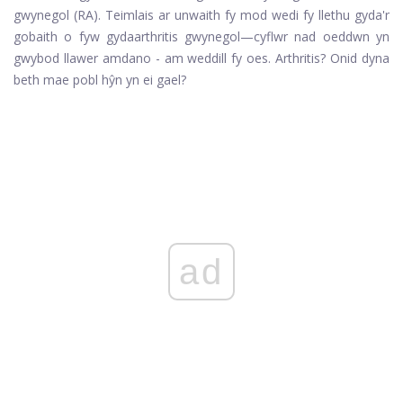
gwynegol (RA). Teimlais ar unwaith fy mod wedi fy llethu gyda'r
gobaith o fyw gyda
arthritis gwynegol—
cyflwr nad oeddwn yn
gwybod llawer amdano - am weddill fy oes. Arthritis? Onid dyna
beth mae pobl hŷn yn ei gael?
ad