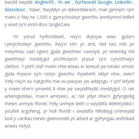
bwrdd swyddi:
Anghenfil
,
Yn wir
,
Gyrfaoedd Google,
LinkedIn
,
Glassdoor
. Nawr, flwyddyn yn ddiweddarach, mae gennym rym
maes o fwy na 1,000 o gynrychiolwyr gwerthu annibynnol ledled
y wlad sy'n eiriol dros SingleCare.
Yn ystod hyfforddiant, rwy'n dryloyw iawn gyda'n
cynrychiolwyr gwerthu. Rwy'n sôn yn aml, Nid oes neb yn
mwynhau cael sgwrs gyda gwerthwr cawslyd, yn enwedig nid
gweithwyr meddygol proffesiynol prysur sy'n cynorthwyo
cleifion. Y peth olaf maen nhw eisiau ei wneud yw treulio amser
gyda rhywun sy'n ceisio gwerthu rhywbeth iddyn nhw, iawn?
Felly rwy'n eu hatgoffa mai eu pwrpas yw addysgu. Y prif lefydd
y maen nhw'n ymweld â nhw yw swyddfeydd meddygol. O ran
arbenigeddau, mae'n amrywio, ac nid ydyn nhw'n gyfyngedig
mewn unrhyw ffordd. Felly unrhyw beth o swyddfa ddeintyddol i
ystafell argyfwng, yr holl ffordd i swyddfa filfeddyg oherwydd
bod y cardiau mewn gwirionedd yn arbed ar gyfryngau anifeiliaid
anwes hefyd.