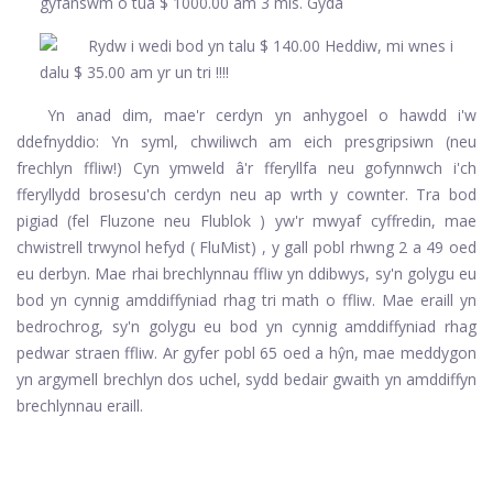
Yn anad dim, mae'r cerdyn yn anhygoel o hawdd i'w
ddefnyddio: Yn syml, chwiliwch am eich presgripsiwn (neu
frechlyn ffliw!) Cyn ymweld â'r fferyllfa neu gofynnwch i'ch
fferyllydd brosesu'ch cerdyn neu ap wrth y cownter. Tra bod
pigiad (fel
Fluzone
neu
Flublok
) yw'r mwyaf cyffredin, mae
chwistrell trwynol hefyd (
FluMist)
, y gall pobl rhwng 2 a 49 oed
eu derbyn. Mae rhai brechlynnau ffliw yn ddibwys, sy'n golygu eu
bod yn cynnig amddiffyniad rhag tri math o ffliw. Mae eraill yn
bedrochrog, sy'n golygu eu bod yn cynnig amddiffyniad rhag
pedwar straen ffliw. Ar gyfer pobl 65 oed a hŷn, mae meddygon
yn argymell brechlyn dos uchel, sydd bedair gwaith yn amddiffyn
brechlynnau eraill.