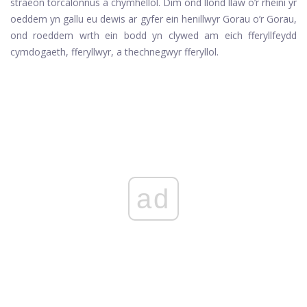
straeon torcalonnus a chymhellol. Dim ond llond llaw o’r rheini yr
oeddem yn gallu eu dewis ar gyfer ein henillwyr Gorau o’r Gorau,
ond roeddem wrth ein bodd yn clywed am eich fferyllfeydd
cymdogaeth, fferyllwyr, a thechnegwyr fferyllol.
ad