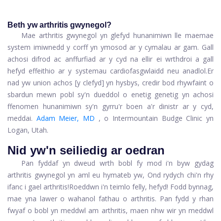
Beth yw arthritis gwynegol?
Mae arthritis gwynegol yn glefyd hunanimiwn lle mae
mae
system imiwnedd y corff yn ymosod ar y cymalau ar gam. Gall
achosi difrod ac anffurfiad ar y cyd na ellir ei wrthdroi a gall
hefyd effeithio ar y systemau cardiofasgwlaidd neu anadlol.
Er
nad yw union achos [y clefyd] yn hysbys, credir bod rhywfaint o
sbardun mewn pobl sy'n dueddol o enetig genetig yn achosi
ffenomen hunanimiwn sy'n gyrru'r boen a'r dinistr ar y cyd,
meddai.
Adam Meier, MD
, o Intermountain Budge Clinic yn
Logan, Utah.
Nid yw'n seiliedig ar oedran
Pan fyddaf yn dweud wrth bobl fy mod i'n byw gydag
arthritis gwynegol yn aml eu hymateb yw, Ond rydych chi'n rhy
ifanc i gael arthritis!
Roeddwn i'n teimlo felly, hefyd! Fodd bynnag,
mae yna lawer o wahanol fathau o arthritis. Pan fydd y rhan
fwyaf o bobl yn meddwl am arthritis, maen nhw wir yn meddwl