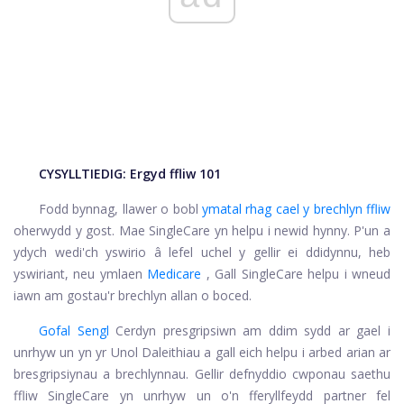
CYSYLLTIEDIG:
Ergyd ffliw 101
Fodd bynnag, llawer o bobl
ymatal rhag cael y brechlyn ffliw
oherwydd y gost. Mae SingleCare yn helpu i newid hynny. P'un a
ydych wedi'ch yswirio â lefel uchel y gellir ei ddidynnu, heb
yswiriant, neu ymlaen
Medicare
, Gall SingleCare helpu i wneud
iawn am gostau'r brechlyn allan o boced.
Gofal Sengl
Cerdyn presgripsiwn am ddim sydd ar gael i
unrhyw un yn yr Unol Daleithiau a gall eich helpu i arbed arian ar
bresgripsiynau a brechlynnau. Gellir defnyddio cwponau saethu
ffliw SingleCare yn unrhyw un o'n fferyllfeydd partner fel