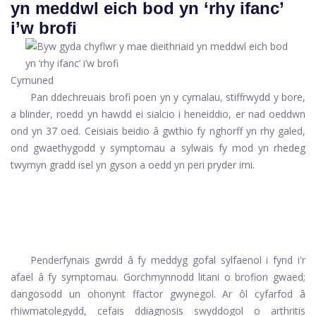
yn meddwl eich bod yn ‘rhy ifanc’
i’w brofi
Cymuned
Pan ddechreuais brofi poen yn y cymalau, stiffrwydd y bore,
a blinder, roedd yn hawdd ei sialcio i heneiddio, er nad oeddwn
ond yn 37 oed. Ceisiais beidio â gwthio fy nghorff yn rhy galed,
ond gwaethygodd y symptomau a sylwais fy mod yn rhedeg
twymyn gradd isel yn gyson a oedd yn peri pryder imi.
Penderfynais gwrdd â fy meddyg gofal sylfaenol i fynd i'r
afael â fy symptomau. Gorchmynnodd litani o brofion gwaed;
dangosodd un ohonynt ffactor gwynegol. Ar ôl cyfarfod â
rhiwmatolegydd, cefais ddiagnosis swyddogol o arthritis