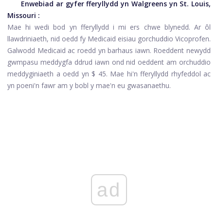
Enwebiad ar gyfer fferyllydd yn
Walgreens yn St. Louis,
Missouri
:
Mae hi wedi bod yn fferyllydd i mi ers chwe blynedd. Ar ôl
llawdriniaeth, nid oedd fy Medicaid eisiau gorchuddio Vicoprofen.
Galwodd Medicaid ac roedd yn barhaus iawn. Roeddent newydd
gwmpasu meddygfa ddrud iawn ond nid oeddent am orchuddio
meddyginiaeth a oedd yn $ 45. Mae hi'n fferyllydd rhyfeddol ac
yn poeni'n fawr am y bobl y mae'n eu gwasanaethu.
ad