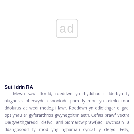
ad
Sut i drin RA
Mewn sawl ffordd, roeddwn yn rhyddhad i dderbyn fy
niagnosis oherwydd esboniodd pam fy mod yn teimlo mor
ddolurus ac wedi rhedeg i lawr. Roeddwn yn ddiolchgar o gael
opsiynau ar gyfer
arthritis gwynegol
triniaeth. Cefais brawf Vectra
Da
(gweithgaredd clefyd aml-biomarcwr
prawf)
ac uwchsain a
ddangosodd fy mod yng nghamau cyntaf y clefyd. Felly,