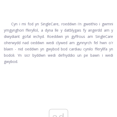
Cyn i mi fod yn SingleCare, roeddwn i'n gweithio i gwmni
ymgynghori fferyllol, a dyna lle y datblygais fy angerdd am y
diwydiant gofal iechyd. Roeddwn yn gyffrous am SingleCare
oherwydd nad oeddwn wedi clywed am gynnyrch fel hwn o'r
blaen - nid oeddwn yn gwybod bod cardiau cynilo fferyllfa yn
bodoli. Yn sicr byddwn wedi defnyddio un pe bawn i wedi
gwybod.