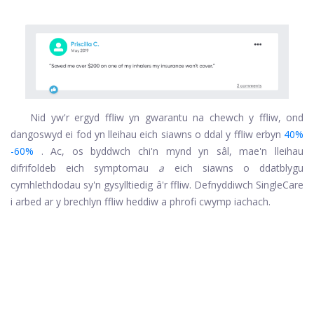
Nid yw'r ergyd ffliw yn gwarantu na chewch y ffliw, ond
dangoswyd ei fod yn lleihau eich siawns o ddal y ffliw erbyn
40%
-60%
. Ac, os byddwch chi'n mynd yn sâl, mae'n lleihau
difrifoldeb eich symptomau
a
eich siawns o ddatblygu
cymhlethdodau sy'n gysylltiedig â'r ffliw. Defnyddiwch SingleCare
i arbed ar y brechlyn ffliw heddiw a phrofi cwymp iachach.