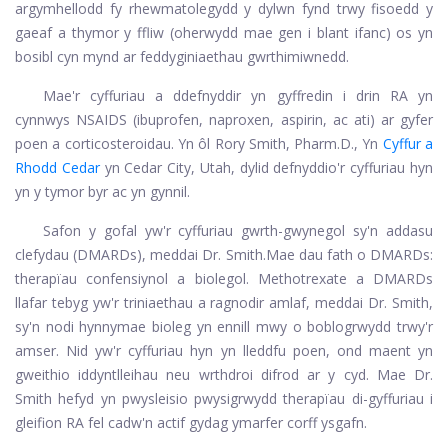
argymhellodd fy rhewmatolegydd y dylwn fynd trwy fisoedd y
gaeaf a thymor y ffliw (oherwydd mae gen i blant ifanc) os yn
bosibl cyn mynd ar feddyginiaethau gwrthimiwnedd.
Mae'r cyffuriau a ddefnyddir yn gyffredin i drin RA yn
cynnwys NSAIDS (ibuprofen, naproxen, aspirin, ac ati) ar gyfer
poen a corticosteroidau. Yn ôl Rory Smith, Pharm.D., Yn
Cyffur a
Rhodd Cedar
yn Cedar City, Utah, dylid defnyddio'r cyffuriau hyn
yn y tymor byr ac yn gynnil.
Safon y gofal yw'r cyffuriau gwrth-gwynegol sy'n addasu
clefydau (DMARDs), meddai Dr. Smith.
Mae dau fath o DMARDs:
therapïau confensiynol a biolegol.
Methotrexate
a DMARDs
llafar tebyg yw'r triniaethau a ragnodir amlaf, meddai Dr. Smith,
sy'n nodi hynny
mae bioleg yn ennill mwy o boblogrwydd trwy'r
amser
. Nid yw'r cyffuriau hyn yn lleddfu poen, ond maent yn
gweithio iddynt
lleihau neu wrthdroi difrod ar y cyd. Mae Dr.
Smith hefyd yn pwysleisio pwysigrwydd therapïau di-gyffuriau i
gleifion RA fel cadw'n actif gydag ymarfer corff ysgafn.