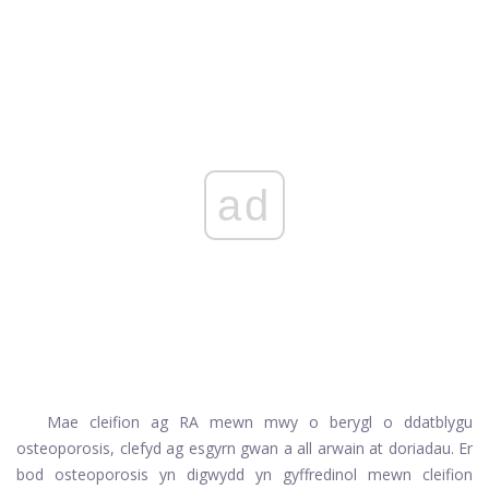
ad
Mae cleifion ag RA mewn mwy o berygl o ddatblygu
osteoporosis, clefyd ag esgyrn gwan a all arwain at doriadau. Er
bod osteoporosis yn digwydd yn gyffredinol mewn cleifion