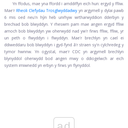
Yn ffodus, mae yna ffordd i amddiffyn eich hun: ergyd y ffliw.
Mae'r
Rheoli Clefydau Trosglwyddadwy
yn argymell y dylai pawb
6 mis oed neu'n hŷn heb unrhyw wrtharwyddion dderbyn y
brechiad bob blwyddyn. Y rheswm pam mae angen ergyd ffliw
arnoch bob blwyddyn yw oherwydd nad yw'r firws ffliw, ffliw, yr
un peth o flwyddyn i flwyddyn. Mae'r brechlyn yn cael ei
ddiweddaru bob blwyddyn i gyd-fynd â'r straen sy'n cylchredeg y
tymor hwnnw. Yn ogystal, mae'r CDC yn argymell brechlyn
blynyddol oherwydd bod angen mwy o ddiogelwch ar eich
system imiwnedd yn erbyn y firws yn flynyddol.
ad