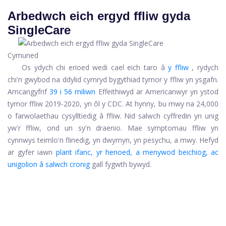
Arbedwch eich ergyd ffliw gyda
SingleCare
Cymuned
Os ydych chi erioed wedi cael eich taro â
y ffliw
, rydych
chi'n gwybod na ddylid cymryd bygythiad tymor y ffliw yn ysgafn.
Amcangyfrif
39 i 56 miliwn
Effeithiwyd ar Americanwyr yn ystod
tymor ffliw 2019-2020, yn ôl y CDC. At hynny, bu mwy na 24,000
o farwolaethau cysylltiedig â ffliw. Nid salwch cyffredin yn unig
yw'r ffliw, ond un sy'n draenio. Mae symptomau ffliw yn
cynnwys teimlo'n flinedig, yn dwymyn, yn pesychu, a mwy. Hefyd
ar gyfer iawn
plant ifanc, yr henoed, a menywod beichiog, ac
unigolion â salwch cronig
gall fygwth bywyd.