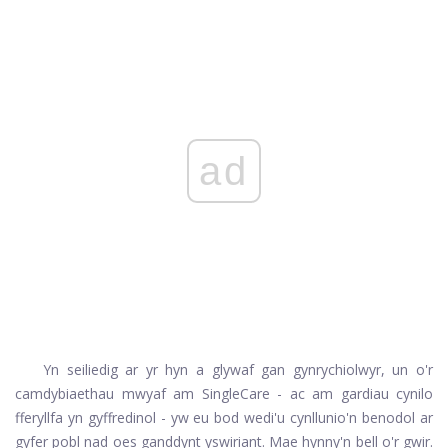
ad
Yn seiliedig ar yr hyn a glywaf gan gynrychiolwyr, un o'r
camdybiaethau mwyaf am SingleCare - ac am gardiau cynilo
fferyllfa yn gyffredinol - yw eu bod wedi'u cynllunio'n benodol ar
gyfer pobl nad oes ganddynt yswiriant. Mae hynny'n bell o'r gwir.