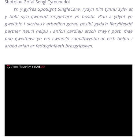
Sbotolau Gofal Sengl Cymunedol
Yn y gyfres Spotlight SingleCare, rydyn ni'n tynnu sylw at
y bobl sy'n gwneud SingleCare yn bosibl. P'un a ydynt yn
gweithio i sicrhau'r arbedion gorau posibl gyda'n fferyllfeydd
partner neu'n helpu i anfon cardiau atoch trwy'r post, mae
pob gweithiwr yn ein cwmni'n canolbwyntio ar eich helpu i
arbed arian ar feddyginiaeth bresgripsiwn.
ad