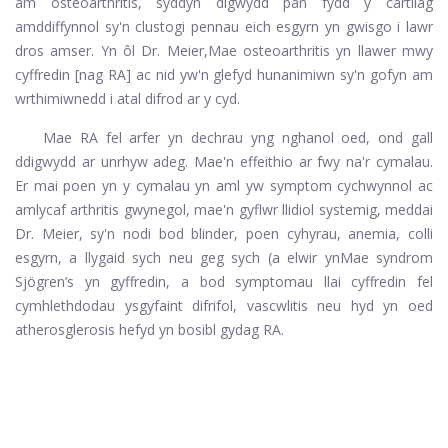
am osteoarthritis, sydd
yn digwydd pan fydd y cartilag
amddiffynnol sy'n clustogi pennau eich esgyrn yn gwisgo i lawr
dros amser. Yn ôl Dr. Meier,
Mae osteoarthritis yn llawer mwy
cyffredin [nag RA] ac nid yw'n glefyd hunanimiwn sy'n gofyn am
wrthimiwnedd i atal difrod ar y cyd.
Mae RA fel arfer yn dechrau yng nghanol oed, ond gall
ddigwydd ar unrhyw adeg. Mae'n effeithio ar fwy na'r cymalau.
Er mai poen yn y cymalau yn aml yw symptom cychwynnol ac
amlycaf arthritis gwynegol, mae'n gyflwr llidiol systemig, meddai
Dr. Meier, sy'n nodi bod blinder, poen cyhyrau, anemia, colli
esgyrn, a llygaid sych neu geg sych (a elwir yn
Mae syndrom
Sjögren’s yn gyffredin, a bod symptomau llai cyffredin fel
cymhlethdodau ysgyfaint difrifol, vascwlitis neu hyd yn oed
atherosglerosis hefyd yn bosibl gydag RA.