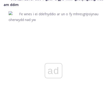
am ddim
ad