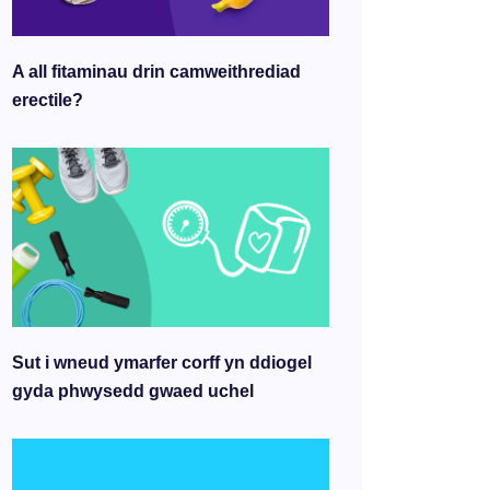
A all fitaminau drin camweithrediad
erectile?
Sut i wneud ymarfer corff yn ddiogel
gyda phwysedd gwaed uchel