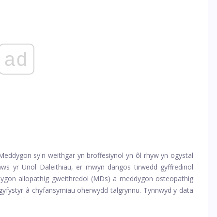
ad
 Meddygon sy'n weithgar yn broffesiynol yn ôl rhyw yn ogystal
s yr Unol Daleithiau, er mwyn dangos tirwedd gyffredinol
gon allopathig gweithredol (MDs) a meddygon osteopathig
n gyfystyr â chyfansymiau oherwydd talgrynnu. Tynnwyd y data