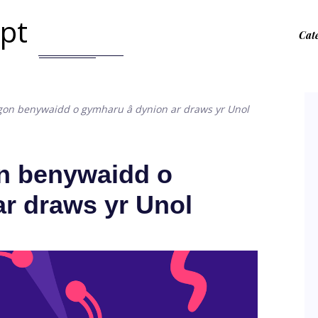
.pt
Cat
on benywaidd o gymharu â dynion ar draws yr Unol
n benywaidd o
r draws yr Unol