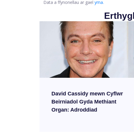
Data a ffynonellau ar gael
yma.
Erthyg
David Cassidy mewn Cyflwr
Beirniadol Gyda Methiant
Organ: Adroddiad