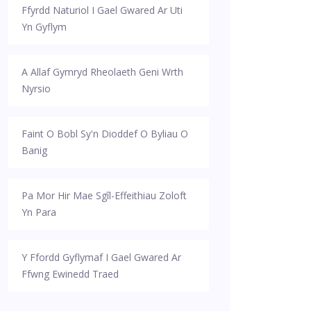
Ffyrdd Naturiol I Gael Gwared Ar Uti
Yn Gyflym
A Allaf Gymryd Rheolaeth Geni Wrth
Nyrsio
Faint O Bobl Sy'n Dioddef O Byliau O
Banig
Pa Mor Hir Mae Sgîl-Effeithiau Zoloft
Yn Para
Y Ffordd Gyflymaf I Gael Gwared Ar
Ffwng Ewinedd Traed