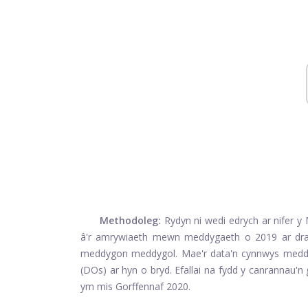
Methodoleg:
Rydyn ni wedi edrych ar nifer y
â'r amrywiaeth mewn meddygaeth o 2019 ar draw
meddygon meddygol. Mae'r data'n cynnwys meddy
(DOs) ar hyn o bryd. Efallai na fydd y canrannau'
ym mis Gorffennaf 2020.