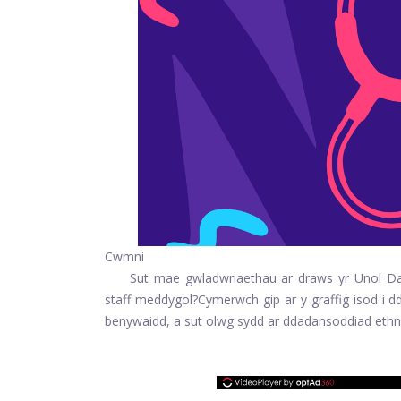
Cwmni
Sut mae gwladwriaethau ar draws yr Unol Da
staff meddygol?
Cymerwch gip ar y graffig isod i 
benywaidd, a sut olwg sydd ar ddadansoddiad ethni