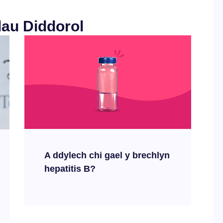
lau Diddorol
A ddylech chi gael y brechlyn
hepatitis B?