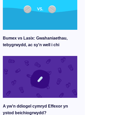
Bumex vs Lasix: Gwahaniaethau,
tebygrwydd, ac sy'n well i chi
A yw'n ddiogel cymryd Effexor yn
ystod beichiogrwydd?