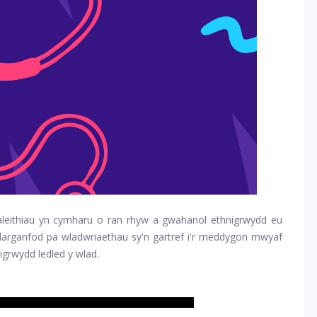
leithiau yn cymharu o ran rhyw a gwahanol ethnigrwydd eu
ddarganfod pa wladwriaethau sy'n gartref i'r meddygon mwyaf
grwydd ledled y wlad.