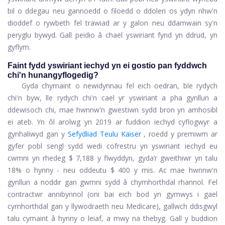
bil o ddegau neu gannoedd o filoedd o ddoleri os ydyn nhw'n
dioddef o rywbeth fel trawiad ar y galon neu ddamwain sy'n
peryglu bywyd. Gall peidio â chael yswiriant fynd yn ddrud, yn
gyflym.
Faint fydd yswiriant iechyd yn ei gostio pan fyddwch
chi'n hunangyflogedig?
Gyda chymaint o newidynnau fel eich oedran, ble rydych
chi'n byw, lle rydych chi'n cael yr yswiriant a pha gynllun a
ddewisoch chi, mae hwnnw'n gwestiwn sydd bron yn amhosibl
ei ateb. Yn ôl arolwg yn 2019 ar fuddion iechyd cyflogwyr a
gynhaliwyd gan y
Sefydliad Teulu Kaiser
, roedd y premiwm ar
gyfer pobl sengl sydd wedi cofrestru yn yswiriant iechyd eu
cwmni yn rhedeg $ 7,188 y flwyddyn, gyda’r gweithiwr yn talu
18% o hynny - neu oddeutu $ 400 y mis. Ac mae hwnnw'n
gynllun a noddir gan gwmni sydd â chymhorthdal ​​rhannol. Fel
contractwr annibynnol (oni bai eich bod yn gymwys i gael
cymhorthdal ​​gan y llywodraeth neu Medicare), gallwch ddisgwyl
talu cymaint â hynny o leiaf, a mwy na thebyg. Gall y buddion