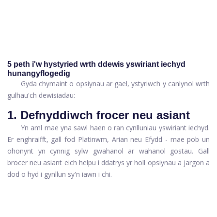
5 peth i'w hystyried wrth ddewis yswiriant iechyd
hunangyflogedig
Gyda chymaint o opsiynau ar gael, ystyriwch y canlynol wrth
gulhau'ch dewisiadau:
1. Defnyddiwch frocer neu asiant
Yn aml mae yna sawl haen o ran cynlluniau yswiriant iechyd.
Er enghraifft, gall fod Platinwm, Arian neu Efydd - mae pob un
ohonynt yn cynnig sylw gwahanol ar wahanol gostau. Gall
brocer neu asiant eich helpu i ddatrys yr holl opsiynau a jargon a
dod o hyd i gynllun sy'n iawn i chi.