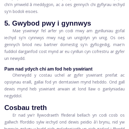
chi'n ymweld â meddygon, ac a oes gennych chi gyflyrau iechyd
sy'n bodoli eisoes.
5. Gwybod pwy i gynnwys
Mae yswirwyr fel arfer yn codi mwy am gynlluniau gofal
iechyd sy'n cynnwys mwy nag un unigolyn yn unig. Os oes
gennych briod neu bartner domestig sy'n gyflogedig, mae'n
fuddiol darganfod cost mynd ar eu cynllun cyn cofrestru ar gyfer
un newydd.
Pam nad ydych chi am fod heb yswiriant
Oherwydd y costau uchel ar gyfer yswiriant preifat ac
opsiynau eraill, gallai fod yn demtasiwn mynd hebddo. Ond gall
dewis mynd heb yswiriant arwain at lond llaw o ganlyniadau
negyddol.
Cosbau treth
Er nad yw'r llywodraeth ffederal bellach yn codi cosb os
gallwch fforddio sylw iechyd ond dewis peidio â'i brynu, nid yw
hynny'n golygu y bydd eich gwladwriaeth yn eich gadael i ffwrdd