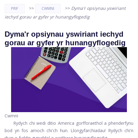
>>
>>
Dyma'r opsiynau yswiriant
PRIF
CWMNI
iechyd gorau ar gyfer yr hunangyflogedig
Dyma'r opsiynau yswiriant iechyd
gorau ar gyfer yr hunangyflogedig
Cwmni
Rydych chi wedi ditio America gorfforaethol a phenderfynu
bod yn fos arnoch chi'ch hun. Llongyfarchiadau! Rydych chi'n
rhan o fyddin gynyddol o weithwyr hunangyflogedig.