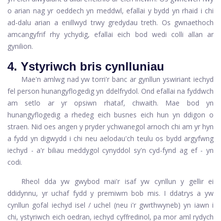
o arian nag yr oeddech yn meddwl, efallai y bydd yn rhaid i chi
ad-dalu arian a enillwyd trwy gredydau treth. Os gwnaethoch
amcangyfrif rhy ychydig, efallai eich bod wedi colli allan ar
gynilion.
4. Ystyriwch bris cynlluniau
Mae'n amlwg nad yw torri'r banc ar gynllun yswiriant iechyd
fel person hunangyflogedig yn ddelfrydol. Ond efallai na fyddwch
am setlo ar yr opsiwn rhataf, chwaith. Mae bod yn
hunangyflogedig a rhedeg eich busnes eich hun yn ddigon o
straen. Nid oes angen y pryder ychwanegol arnoch chi am yr hyn
a fydd yn digwydd i chi neu aelodau'ch teulu os bydd argyfwng
iechyd - a'r biliau meddygol cynyddol sy'n cyd-fynd ag ef - yn
codi.
Rheol dda yw gwybod mai'r isaf yw cynllun y gellir ei
ddidynnu, yr uchaf fydd y premiwm bob mis. I ddatrys a yw
cynllun gofal iechyd isel / uchel (neu i'r gwrthwyneb) yn iawn i
chi, ystyriwch eich oedran, iechyd cyffredinol, pa mor aml rydych