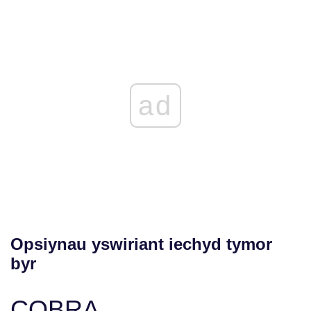
ad
Opsiynau yswiriant iechyd tymor
byr
COBRA