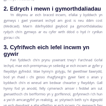
2. Edrych i mewn i gymorthdaliadau
Yn dibynnu ar eich braced incwm, efallai y byddwch yn
gymwys i gael yswiriant iechyd am gost is neu ddim cost
(Medicaid). Mae'n ddefnyddiol gwybod pa gymorthdaliadau
rydych chi'n gymwys ar eu cyfer wrth ddod o hyd i'r cynllun
gorau i chi.
3. Cyfrifwch eich lefel incwm yn
gywir
Pan fyddwch chi'n prynu yswiriant trwy'r Farchnad Gofal
Iechyd, mae eich premiymau yn seiliedig ar eich incwm ar gyfer y
flwyddyn gyfredol. Mae hynny'n golygu, fel gweithiwr llawrydd,
bod yn rhaid i chi geisio rhagfynegi'n gywir faint o arian y
byddwch chi'n ei wneud am bedwar chwarter y flwyddyn. Gall
hynny fod yn anodd, felly cymerwch amser i feddwl am sut
gwnaethoch chi berfformio yn y gorffennol, gofynnwch i'ch hun
a yw'ch amcangyfrif yn realistig, ac ystyriwch beth sy'n digwydd
yn eich diwydiant a allai effeithio ar eich incwm. Os gwnewch fwy