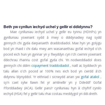
Beth yw cynllun iechyd uchel y gellir ei ddidynnu?
Mae cynlluniau iechyd uchel y gellir eu tynnu (HDHPs) yn
gynlluniau yswiriant sydd â mwy o ddidynadwy nag sydd
gennych chi gyda darpariaeth draddodiadol. Mae hyn yn golygu
bod yn rhaid i chi dalu mwy am wasanaethau gofal iechyd o'ch
poced eich hun yn gynnar yn y flwyddyn cyn i'ch cwmni yswiriant
ddechrau rhannu cost gofal gyda chi. Yn nodweddiadol does
gennych chi ddim
copayment traddodiadol
, naill ai; byddwch yn
talu allan o'ch poced ar 100% nes eich bod yn cwrdd â'ch
didynnu blynyddol. Yr eithriad i sicrwydd arian yw
gofal ataliol
,
sy'n cael sylw llawn fel yr amlinellir yn y Ddeddf Gofal
Fforddiadwy (ACA). Gellir paru’r cynlluniau hyn â chyfrif cynilo
iechyd (HSA) fel y gellir talu rhai costau meddygol yn ddi-dreth.