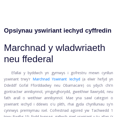
Opsiynau yswiriant iechyd cyffredin
Marchnad y wladwriaeth
neu ffederal
Efallai y byddwch yn gymwys i gofrestru mewn cynllun
yswiriant trwy'r
Marchnad Yswiriant Iechyd
(a elwir hefyd yn
Ddeddf Gofal Fforddiadwy neu Obamacare) os ydych chi'n
gontractwr annibynnol, ymgynghorydd, gweithiwr llawrydd, neu
fath arall o weithiwr annibynnol. Mae yna sawl categori o
yswiriant iechyd i ddewis o'u plith, rhai gyda chynlluniau sy'n
cynnwys premiymau isel. Cofrestriad agored yw Tachwedd 1
trwy Ragfyr 15; fodd bynnag, gallwch gael yswiriant y tu allan i'r