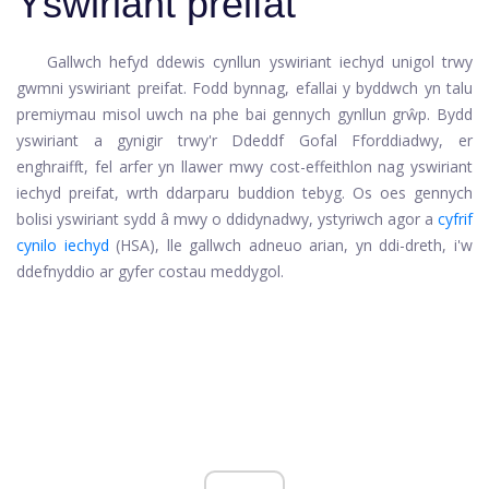
Yswiriant preifat
Gallwch hefyd ddewis cynllun yswiriant iechyd unigol trwy
gwmni yswiriant preifat. Fodd bynnag, efallai y byddwch yn talu
premiymau misol uwch na phe bai gennych gynllun grŵp. Bydd
yswiriant a gynigir trwy'r Ddeddf Gofal Fforddiadwy, er
enghraifft, fel arfer yn llawer mwy cost-effeithlon nag yswiriant
iechyd preifat, wrth ddarparu buddion tebyg. Os oes gennych
bolisi yswiriant sydd â mwy o ddidynadwy, ystyriwch agor a
cyfrif
cynilo iechyd
(HSA), lle gallwch adneuo arian, yn ddi-dreth, i'w
ddefnyddio ar gyfer costau meddygol.