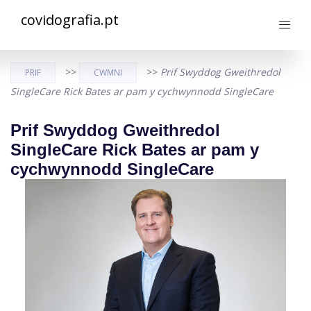
covidografia.pt
>>
>>
Prif Swyddog Gweithredol
PRIF
CWMNI
SingleCare Rick Bates ar pam y cychwynnodd SingleCare
Prif Swyddog Gweithredol
SingleCare Rick Bates ar pam y
cychwynnodd SingleCare