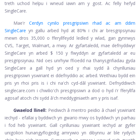
treth uchod helpu i wneud iawn am y gost. Ac felly hefyd
SingleCare.
Mae'r
Cerdyn cynilo presgripsiwn rhad ac am ddim
SingleCare
yn gallu arbed hyd at 80% i chi ar bresgripsiynau
mewn dros 35,000 o fferyllfeydd ledled y wlad, gan gynnwys
CVS, Target, Walmart, a mwy. Ar gyfartaledd, mae defnyddwyr
SingleCare yn arbed $ 150 y flwyddyn ar gyfartaledd ar eu
presgripsiynau. Nid oes unrhyw ffioedd na thanysgrifiadau gyda
SingleCare a gall hyd yn oed y rhai sydd â chynlluniau
presgripsiwn yswiriant ei ddefnyddio ac arbed. Weithiau bydd ein
pris yn rhoi pris is i chi na'ch cyd-dâl yswiriant. Defnyddiwch
singlecare.com
i chwilio'ch presgripsiwn a dod o hyd i'r fferyllfa
agosaf atoch chi sydd â'ch meddyginiaeth am y pris isaf.
Gwaelod llinell:
Peidiwch â mentro peidio â chael yswiriant
iechyd - efallai y byddwch yn gwario mwy os byddwch yn parhau
i fod heb yswiriant. Gall cynlluniau yswiriant iechyd ar gyfer
unigolion hunangyflogedig amrywio yn dibynnu ar ble rydych