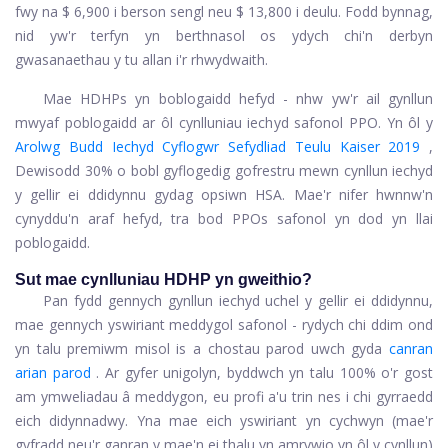
fwy na $ 6,900 i berson sengl neu $ 13,800 i deulu. Fodd bynnag,
nid yw'r terfyn yn berthnasol os ydych chi'n derbyn
gwasanaethau y tu allan i'r rhwydwaith.
Mae HDHPs yn boblogaidd hefyd - nhw yw'r ail gynllun
mwyaf poblogaidd ar ôl cynlluniau iechyd safonol PPO. Yn ôl y
Arolwg Budd Iechyd Cyflogwr Sefydliad Teulu Kaiser 2019
,
Dewisodd 30% o bobl gyflogedig gofrestru mewn cynllun iechyd
y gellir ei ddidynnu gydag opsiwn HSA. Mae'r nifer hwnnw'n
cynyddu'n araf hefyd, tra bod PPOs safonol yn dod yn llai
poblogaidd.
Sut mae cynlluniau HDHP yn gweithio?
Pan fydd gennych gynllun iechyd uchel y gellir ei ddidynnu,
mae gennych yswiriant meddygol safonol - rydych chi ddim ond
yn talu premiwm misol is a chostau parod uwch gyda
canran
arian parod
. Ar gyfer unigolyn, byddwch yn talu 100% o'r gost
am ymweliadau â meddygon, eu profi a'u trin nes i chi gyrraedd
eich didynnadwy. Yna mae eich yswiriant yn cychwyn (mae'r
gyfradd neu'r ganran y mae'n ei thalu yn amrywio yn ôl y cynllun)