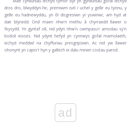
Mae cynlluniau iechyd tymor byr yn gynlluniau gofal iechyd
dros dro, blwyddyn-hir, premiwm isel / uchel y gellir eu tynnu, y
gellir eu hadnewyddu, yn ôl disgresiwn yr yswiriwr, am hyd at
dair blynedd. Ond maen nhw'n methu â chyrraedd llawer o
feysydd. Yn gyntaf oll, nid ydyn nhw'n cwmpasu'r amodau sy'n
bodoli eisoes. Nid ydynt hefyd yn cynnwys gofal mamolaeth,
iechyd meddwl na chyffuriau presgripsiwn. Ac nid yw llawer
ohonynt yn capio'r hyn y gallech ei dalu mewn costau parod.
ad