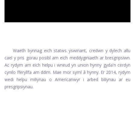
Waeth bynnag eich statws yswiriant, credwn y dylech allu
cael y pris gorau posibl am eich meddyginiaeth ar bresgripsiwn.
Ac rydym am eich helpu i wneud yn union hynny gyda'n cerdyn
cynilo fferyllfa am ddim. Mae mor syml â hynny. Er 2014, rydym
wedi helpu miliynau o Americanwyr i arbed biliynau ar eu
presgripsiynau.