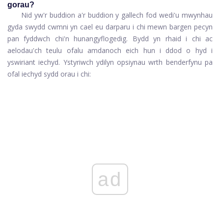
gorau?
Nid yw'r buddion a'r buddion y gallech fod wedi'u mwynhau
gyda swydd cwmni yn cael eu darparu i chi mewn bargen pecyn
pan fyddwch chi'n hunangyflogedig. Bydd yn rhaid i chi ac
aelodau'ch teulu ofalu amdanoch eich hun i ddod o hyd i
yswiriant iechyd. Ystyriwch y
dilyn opsiynau wrth benderfynu pa
ofal iechyd sydd orau i chi:
ad