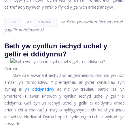
chi'n byw a'ch incwm. Cymerwch yr amser i wneud eich gwaith
cartref ac ystyriwch y nifer o ffyrdd y gallwch arbed ar sylw.
>>
>>
Beth yw cynllun iechyd uchel
PRIF
CWMNI
y gellir ei ddidynnu?
Beth yw cynllun iechyd uchel y
gellir ei ddidynnu?
Cwmni
Mae cael yswiriant iechyd yn angenrheidiol, ond nid yw bob
amser yn fforddiadwy. Y premiymau ar gyfer cynlluniau sy'n
cynnig is
yn ddidynadwy
ac nid yw treuliau parod isel yn
ymarferol i lawer. Rhowch y cynllun iechyd uchel y gellir ei
ddidynnu. Gall cynllun iechyd uchel y gellir ei ddidynnu arbed
arian i chi a chaniatáu mwy o hyblygrwydd i chi na chynlluniau
iechyd traddodiadol. Dyma bopeth sydd angen i chi ei wybod cyn
arwyddo.