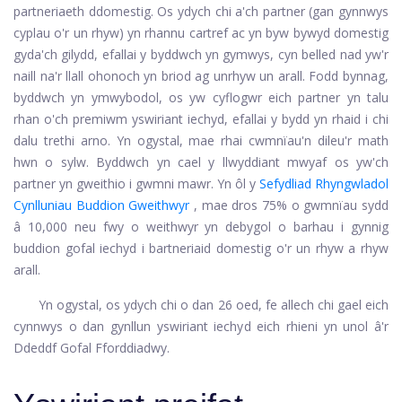
partneriaeth ddomestig. Os ydych chi a'ch partner (gan gynnwys
cyplau o'r un rhyw) yn rhannu cartref ac yn byw bywyd domestig
gyda'ch gilydd, efallai y byddwch yn gymwys, cyn belled nad yw'r
naill na'r llall ohonoch yn briod ag unrhyw un arall. Fodd bynnag,
byddwch yn ymwybodol, os yw cyflogwr eich partner yn talu
rhan o'ch premiwm yswiriant iechyd, efallai y bydd yn rhaid i chi
dalu trethi arno. Yn ogystal, mae rhai cwmnïau'n dileu'r math
hwn o sylw. Byddwch yn cael y llwyddiant mwyaf os yw'ch
partner yn gweithio i gwmni mawr. Yn ôl y
Sefydliad Rhyngwladol
Cynlluniau Buddion Gweithwyr
, mae dros 75% o gwmnïau sydd
â 10,000 neu fwy o weithwyr yn debygol o barhau i gynnig
buddion gofal iechyd i bartneriaid domestig o'r un rhyw a rhyw
arall.
Yn ogystal, os ydych chi o dan 26 oed, fe allech chi gael eich
cynnwys o dan gynllun yswiriant iechyd eich rhieni yn unol â'r
Ddeddf Gofal Fforddiadwy.