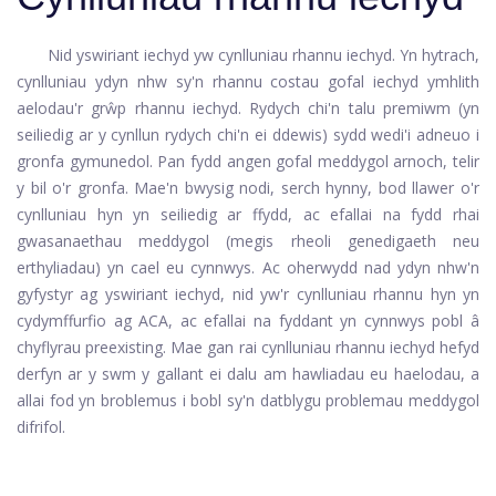
Nid yswiriant iechyd yw cynlluniau rhannu iechyd. Yn hytrach,
cynlluniau ydyn nhw sy'n rhannu costau gofal iechyd ymhlith
aelodau'r grŵp rhannu iechyd. Rydych chi'n talu premiwm (yn
seiliedig ar y cynllun rydych chi'n ei ddewis) sydd wedi'i adneuo i
gronfa gymunedol. Pan fydd angen gofal meddygol arnoch, telir
y bil o'r gronfa. Mae'n bwysig nodi, serch hynny, bod llawer o'r
cynlluniau hyn yn seiliedig ar ffydd, ac efallai na fydd rhai
gwasanaethau meddygol (megis rheoli genedigaeth neu
erthyliadau) yn cael eu cynnwys. Ac oherwydd nad ydyn nhw'n
gyfystyr ag yswiriant iechyd, nid yw'r cynlluniau rhannu hyn yn
cydymffurfio ag ACA, ac efallai na fyddant yn cynnwys pobl â
chyflyrau preexisting. Mae gan rai cynlluniau rhannu iechyd hefyd
derfyn ar y swm y gallant ei dalu am hawliadau eu haelodau, a
allai fod yn broblemus i bobl sy'n datblygu problemau meddygol
difrifol.