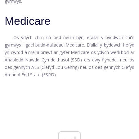
gymwys.
Medicare
Os ydych chi'n 65 oed neu'n hŷn, efallai y byddwch chi'n
gymwys i gael budd-daliadau Medicare. Efallai y byddwch hefyd
yn cwrdd â meini prawf ar gyfer Medicare os ydych wedi bod ar
Anabledd Nawdd Cymdeithasol (SSD) ers dwy flynedd, neu os
oes gennych ALS (Clefyd Lou Gehrig) neu os oes gennych Glefyd
Arennol End State (ESRD).