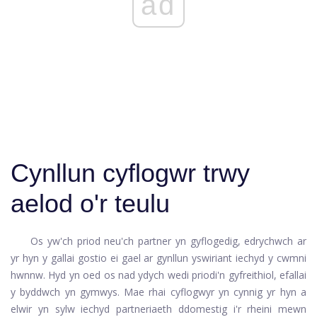
ad
Cynllun cyflogwr trwy
aelod o'r teulu
Os yw'ch priod neu'ch partner yn gyflogedig, edrychwch ar
yr hyn y gallai gostio ei gael ar gynllun yswiriant iechyd y cwmni
hwnnw. Hyd yn oed os nad ydych wedi priodi'n gyfreithiol, efallai
y byddwch yn gymwys. Mae rhai cyflogwyr yn cynnig yr hyn a
elwir yn sylw iechyd partneriaeth ddomestig i'r rheini mewn