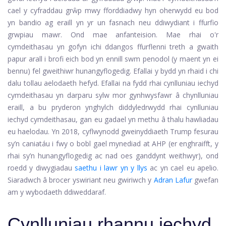
cael y cyfraddau grŵp mwy fforddiadwy hyn oherwydd eu bod
yn bandio ag eraill yn yr un fasnach neu ddiwydiant i ffurfio
grwpiau mawr. Ond mae anfanteision. Mae rhai o'r
cymdeithasau yn gofyn ichi ddangos ffurflenni treth a gwaith
papur arall i brofi eich bod yn ennill swm penodol (y maent yn ei
bennu) fel gweithiwr hunangyflogedig. Efallai y bydd yn rhaid i chi
dalu tollau aelodaeth hefyd. Efallai na fydd rhai cynlluniau iechyd
cymdeithasau yn darparu sylw mor gynhwysfawr â chynlluniau
eraill, a bu pryderon ynghylch diddyledrwydd rhai cynlluniau
iechyd cymdeithasau, gan eu gadael yn methu â thalu hawliadau
eu haelodau. Yn 2018, cyflwynodd gweinyddiaeth Trump fesurau
sy’n caniatáu i fwy o bobl gael mynediad at AHP (er enghraifft, y
rhai sy’n hunangyflogedig ac nad oes ganddynt weithwyr), ond
roedd y diwygiadau
saethu i lawr yn y llys
ac yn cael eu apelio.
Siaradwch â brocer yswiriant neu gwiriwch y
Adran Lafur
gwefan
am y wybodaeth ddiweddaraf.
Cynlluniau rhannu iechyd