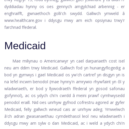
dyddiadau hynny os oes gennych amgylchiad arbennig - er
enghraifft, gwnaethoch golli'ch swydd. Gallwch ymweld â
www.healthcare.gov i ddysgu mwy am eich opsiynau trwy'r
farchnad ffederal.
Medicaid
Mae miliynau o Americanwyr yn cael darpariaeth cost isel
neu am ddim trwy Medicaid. Gallwch fod yn hunangyflogedig a
bod yn gymwys i gael Medicaid os yw'ch cartref yn disgyn yn is
na lefel incwm benodol (mae hynny'n amrywio rhywfaint yn ôl y
wladwriaeth, er bod y llywodraeth ffederal yn gosod safonau
gofynnol), ac os ydych chi'n cwrdd â meini prawf cymhwysedd
penodol eraill. Nid oes unrhyw gyfnod cofrestru agored ar gyfer
Medicaid, felly gallwch wneud cais ar unrhyw adeg. Ymwelwch
â'ch adran gwasanaethau cymdeithasol leol neu wladwriaeth i
ddysgu mwy am sylw o dan Medicaid, ac i weld a ydych chi'n