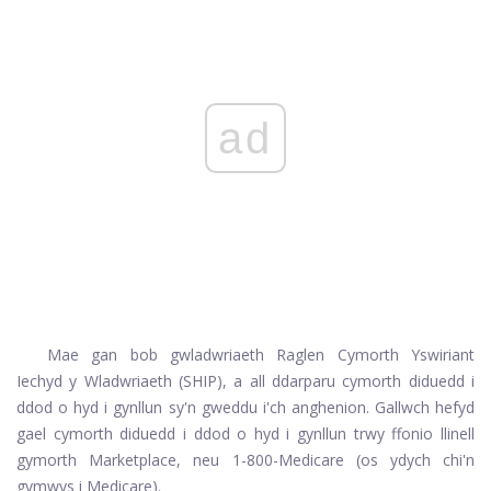
ad
Mae gan bob gwladwriaeth Raglen Cymorth Yswiriant
Iechyd y Wladwriaeth (SHIP), a all ddarparu cymorth diduedd i
ddod o hyd i gynllun sy'n gweddu i'ch anghenion. Gallwch hefyd
gael cymorth diduedd i ddod o hyd i gynllun trwy ffonio llinell
gymorth Marketplace, neu 1-800-Medicare (os ydych chi'n
gymwys i Medicare).