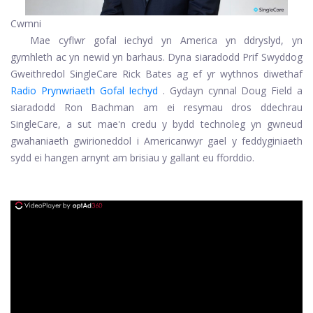
Cwmni
Mae cyflwr gofal iechyd yn America yn ddryslyd, yn
gymhleth ac yn newid yn barhaus. Dyna siaradodd Prif Swyddog
Gweithredol SingleCare Rick Bates ag ef yr wythnos diwethaf
Radio Prynwriaeth Gofal Iechyd
. Gyda
yn cynnal Doug Field a
siaradodd Ron Bachman am ei resymau dros ddechrau
SingleCare, a sut mae'n credu y bydd technoleg yn gwneud
gwahaniaeth gwirioneddol i Americanwyr gael y feddyginiaeth
sydd ei hangen arnynt am brisiau y gallant eu fforddio.
ad