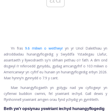
Yn fras
9.6 miliwn o weithwyr
yn yr Unol Daleithiau yn
adroddiadau hunangyflogedig y Swyddfa Ystadegau Llafur,
asiantaeth y llywodraeth sy'n olrhain pethau o'r fath. A dim ond
disgwyl i’r niferoedd gynyddu, gydag amcangyfrif o 103 miliwn o
Americanwyr yn cyfrif eu hunain yn hunangyflogedig erbyn 2026.
Mae hynny’n gynnydd o 7.9 y cant.
Mae hunangyflogaeth yn golygu nad yw cyflogwyr yn
cyflenwi buddion cwmni, fel yswiriant iechyd. Gall dewis y
ffynhonnell yswiriant amgen orau fynd ychydig yn gymhleth.
Beth yw'r opsiynau yswiriant iechyd hunangyflogedig