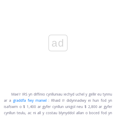
ad
Mae'r IRS yn diffinio cynlluniau iechyd uchel y gellir eu tynnu
ar a
graddfa fwy manwl
: Rhaid i’r didynnadwy ei hun fod yn
isafswm o $ 1,400 ar gyfer cynllun unigol neu $ 2,800 ar gyfer
cynllun teulu, ac ni all y costau blynyddol allan o boced fod yn