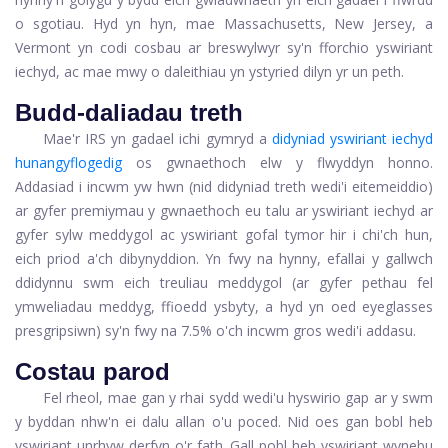
o sgotiau. Hyd yn hyn, mae Massachusetts, New Jersey, a
Vermont yn codi cosbau ar breswylwyr sy'n fforchio yswiriant
iechyd, ac mae mwy o daleithiau yn ystyried dilyn yr un peth.
Budd-daliadau treth
Mae'r IRS yn gadael ichi gymryd a
didyniad yswiriant iechyd
hunangyflogedig
os gwnaethoch elw y flwyddyn honno.
Addasiad i incwm yw hwn (nid didyniad treth wedi'i eitemeiddio)
ar gyfer premiymau y gwnaethoch eu talu ar yswiriant iechyd ar
gyfer sylw meddygol ac yswiriant gofal tymor hir i chi'ch hun,
eich priod a'ch dibynyddion. Yn fwy na hynny, efallai y gallwch
ddidynnu swm eich treuliau meddygol (ar gyfer pethau fel
ymweliadau meddyg, ffioedd ysbyty, a hyd yn oed eyeglasses
presgripsiwn) sy'n fwy na 7.5% o'ch incwm gros wedi'i addasu.
Costau parod
Fel rheol, mae gan y rhai sydd wedi'u hyswirio gap ar y swm
y byddan nhw'n ei dalu allan o'u poced. Nid oes gan bobl heb
yswiriant unrhyw derfyn o'r fath. Gall pobl heb yswiriant wynebu