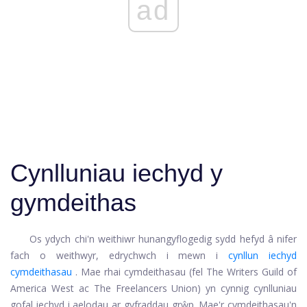
ad
Cynlluniau iechyd y
gymdeithas
Os ydych chi'n weithiwr hunangyflogedig sydd hefyd â nifer
fach o weithwyr, edrychwch i mewn i
cynllun iechyd
cymdeithasau
. Mae rhai cymdeithasau (fel The Writers Guild of
America West ac The Freelancers Union) yn cynnig cynlluniau
gofal iechyd i aelodau ar gyfraddau grŵp. Mae'r cymdeithasau'n