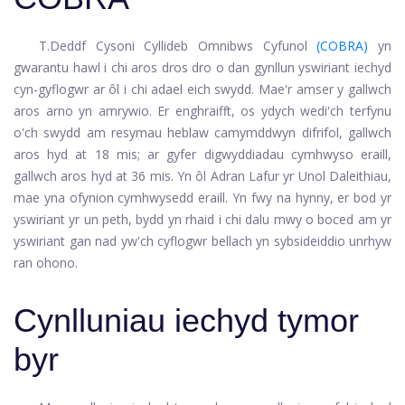
T.
Deddf Cysoni Cyllideb Omnibws Cyfunol
(COBRA)
yn
gwarantu hawl i chi aros dros dro o dan gynllun yswiriant iechyd
cyn-gyflogwr ar ôl i chi adael eich swydd. Mae'r amser y gallwch
aros arno yn amrywio. Er enghraifft, os ydych wedi'ch terfynu
o'ch swydd am resymau heblaw camymddwyn difrifol, gallwch
aros hyd at 18 mis; ar gyfer digwyddiadau cymhwyso eraill,
gallwch aros hyd at 36 mis. Yn ôl Adran Lafur yr Unol Daleithiau,
mae yna ofynion cymhwysedd eraill. Yn fwy na hynny, er bod yr
yswiriant yr un peth, bydd yn rhaid i chi dalu mwy o boced am yr
yswiriant gan nad yw'ch cyflogwr bellach yn sybsideiddio unrhyw
ran ohono.
Cynlluniau iechyd tymor
byr