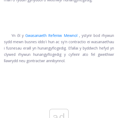
Yn ôl y
Gwasanaeth Refeniw Mewnol
, ystyrir bod rhywun
sydd mewn busnes iddo'i hun ac sy'n contractio ei wasanaethau
i fusnesau eraill yn hunangyflogedig. Efallai y byddwch hefyd yn
clywed rhywun hunangyflogedig y cyfeirir ato fel gweithiwr
llawrydd neu gontractwr annibynnol.
ad