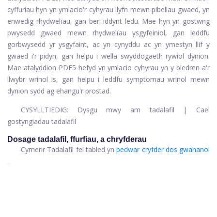
cyffuriau hyn yn ymlacio'r cyhyrau llyfn mewn pibellau gwaed, yn
enwedig rhydwelïau, gan beri iddynt ledu. Mae hyn yn gostwng
pwysedd gwaed mewn rhydwelïau ysgyfeiniol, gan leddfu
gorbwysedd yr ysgyfaint, ac yn cynyddu ac yn ymestyn llif y
gwaed i'r pidyn, gan helpu i wella swyddogaeth rywiol dynion.
Mae atalyddion PDE5 hefyd yn ymlacio cyhyrau yn y bledren a'r
llwybr wrinol is, gan helpu i leddfu symptomau wrinol mewn
dynion sydd ag ehangu'r prostad.
CYSYLLTIEDIG:
Dysgu mwy am tadalafil
|
Cael
gostyngiadau tadalafil
Dosage tadalafil, ffurfiau, a chryfderau
Cymerir Tadalafil fel tabled yn
pedwar cryfder dos gwahanol
.