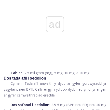
ad
Tabled:
2.5 miligram (mg), 5 mg, 10 mg, a 20 mg
Dos tadalafil i oedolion
Cymerir Tadalafil unwaith y dydd ar gyfer gorbwysedd yr
ysgyfaint neu BPH. Gellir ei gymryd bob dydd neu yn ôl yr angen
ar gyfer camweithrediad erectile.
Dos safonol i oedolion:
2.5-5 mg (BPH neu ED) neu 40 mg