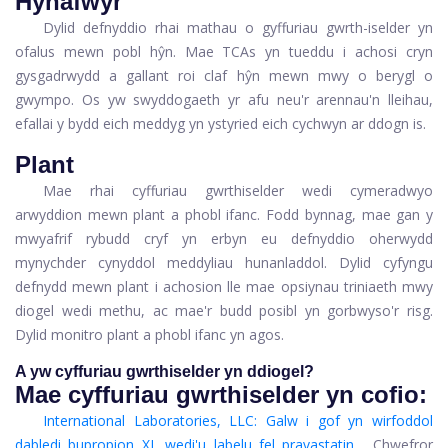
Hynafwyr
Dylid defnyddio rhai mathau o gyffuriau gwrth-iselder yn
ofalus mewn pobl hŷn. Mae TCAs yn tueddu i achosi cryn
gysgadrwydd a gallant roi claf hŷn mewn mwy o berygl o
gwympo. Os yw swyddogaeth yr afu neu'r arennau'n lleihau,
efallai y bydd eich meddyg yn ystyried eich cychwyn ar ddogn is.
Plant
Mae rhai cyffuriau gwrthiselder wedi cymeradwyo
arwyddion mewn plant a phobl ifanc. Fodd bynnag, mae gan y
mwyafrif rybudd cryf yn erbyn eu defnyddio oherwydd
mynychder cynyddol meddyliau hunanladdol. Dylid cyfyngu
defnydd mewn plant i achosion lle mae opsiynau triniaeth mwy
diogel wedi methu, ac mae'r budd posibl yn gorbwyso'r risg.
Dylid monitro plant a phobl ifanc yn agos.
A yw cyffuriau gwrthiselder yn ddiogel?
Mae cyffuriau gwrthiselder yn cofio:
International Laboratories, LLC: Galw i gof yn wirfoddol
dabledi bupropion XL wedi'u labelu fel pravastatin
, Chwefror