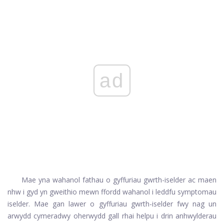
ad
Mae yna wahanol fathau o gyffuriau gwrth-iselder ac maen
nhw i gyd yn gweithio mewn ffordd wahanol i leddfu symptomau
iselder. Mae gan lawer o gyffuriau gwrth-iselder fwy nag un
arwydd cymeradwy oherwydd gall rhai helpu i drin anhwylderau