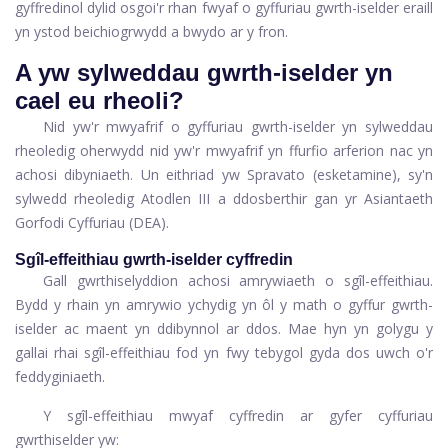
gyffredinol dylid osgoi'r rhan fwyaf o gyffuriau gwrth-iselder eraill
yn ystod beichiogrwydd a bwydo ar y fron.
A yw sylweddau gwrth-iselder yn
cael eu rheoli?
Nid yw'r mwyafrif o gyffuriau gwrth-iselder yn sylweddau
rheoledig oherwydd nid yw'r mwyafrif yn ffurfio arferion nac yn
achosi dibyniaeth. Un eithriad yw Spravato (esketamine), sy'n
sylwedd rheoledig Atodlen III a ddosberthir gan yr Asiantaeth
Gorfodi Cyffuriau (DEA).
Sgîl-effeithiau gwrth-iselder cyffredin
Gall gwrthiselyddion achosi amrywiaeth o sgîl-effeithiau.
Bydd y rhain yn amrywio ychydig yn ôl y math o gyffur gwrth-
iselder ac maent yn ddibynnol ar ddos. Mae hyn yn golygu y
gallai rhai sgîl-effeithiau fod yn fwy tebygol gyda dos uwch o'r
feddyginiaeth.
Y sgîl-effeithiau mwyaf cyffredin ar gyfer cyffuriau
gwrthiselder yw: