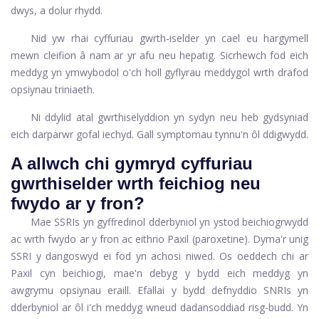
dwys, a dolur rhydd.
Nid yw rhai cyffuriau gwrth-iselder yn cael eu hargymell
mewn cleifion â nam ar yr afu neu hepatig. Sicrhewch fod eich
meddyg yn ymwybodol o'ch holl gyflyrau meddygol wrth drafod
opsiynau triniaeth.
Ni ddylid atal gwrthiselyddion yn sydyn neu heb gydsyniad
eich darparwr gofal iechyd. Gall symptomau tynnu'n ôl ddigwydd.
A allwch chi gymryd cyffuriau
gwrthiselder wrth feichiog neu
fwydo ar y fron?
Mae SSRIs yn gyffredinol dderbyniol yn ystod beichiogrwydd
ac wrth fwydo ar y fron ac eithrio
Paxil
(paroxetine). Dyma'r unig
SSRI y dangoswyd ei fod yn achosi niwed. Os oeddech chi ar
Paxil cyn beichiogi, mae'n debyg y bydd eich meddyg yn
awgrymu opsiynau eraill. Efallai y bydd defnyddio SNRIs yn
dderbyniol ar ôl i'ch meddyg wneud dadansoddiad risg-budd. Yn