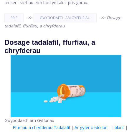
amser i sicrhau eich bod yn talu'r pris gorau.
>>
>>
Dosage
PRIF
GWYBODAETH AM GYFFURIAU
tadalafil, ffurfiau, a chryfderau
Dosage tadalafil, ffurfiau, a
chryfderau
Gwybodaeth am Gyffuriau
Ffurfiau a chryfderau Tadalafil
|
Ar gyfer oedolion
|
I blant
|