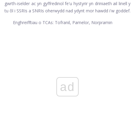
gwrth-iselder ac yn gyffredinol fe'u hystyrir yn driniaeth ail linell y
tu ôl i SSRIs a SNRIs oherwydd nad ydynt mor hawdd i'w goddef.
Enghreifftiau o TCAs: Tofranil,
Pamelor,
Norpramin
ad