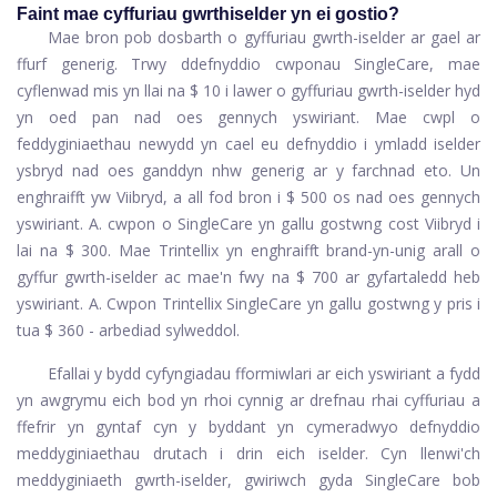
Faint mae cyffuriau gwrthiselder yn ei gostio?
Mae bron pob dosbarth o gyffuriau gwrth-iselder ar gael ar
ffurf generig. Trwy ddefnyddio cwponau SingleCare, mae
cyflenwad mis yn llai na $ 10 i lawer o gyffuriau gwrth-iselder hyd
yn oed pan nad oes gennych yswiriant. Mae cwpl o
feddyginiaethau newydd yn cael eu defnyddio i ymladd iselder
ysbryd nad oes ganddyn nhw generig ar y farchnad eto. Un
enghraifft yw Viibryd, a all fod bron i $ 500 os nad oes gennych
yswiriant. A.
cwpon o SingleCare
yn gallu gostwng cost Viibryd i
lai na $ 300. Mae Trintellix yn enghraifft brand-yn-unig arall o
gyffur gwrth-iselder ac mae'n fwy na $ 700 ar gyfartaledd heb
yswiriant. A.
Cwpon Trintellix SingleCare
yn gallu gostwng y pris i
tua $ 360 - arbediad sylweddol.
Efallai y bydd cyfyngiadau fformiwlari ar eich yswiriant a fydd
yn awgrymu eich bod yn rhoi cynnig ar drefnau rhai cyffuriau a
ffefrir yn gyntaf cyn y byddant yn cymeradwyo defnyddio
meddyginiaethau drutach i drin eich iselder. Cyn llenwi'ch
meddyginiaeth gwrth-iselder, gwiriwch gyda SingleCare bob