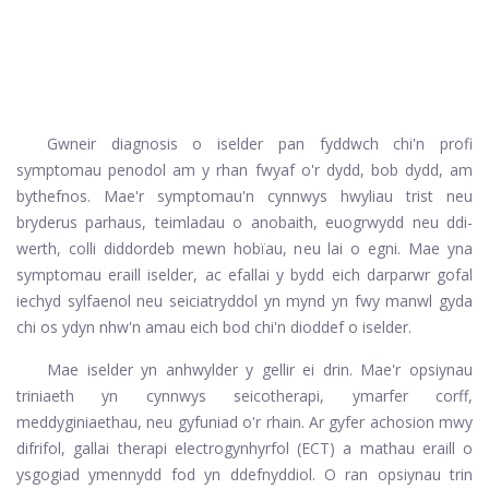
Gwneir diagnosis o iselder pan fyddwch chi'n profi
symptomau penodol am y rhan fwyaf o'r dydd, bob dydd, am
bythefnos. Mae'r symptomau'n cynnwys hwyliau trist neu
bryderus parhaus, teimladau o anobaith, euogrwydd neu ddi-
werth, colli diddordeb mewn hobïau, neu lai o egni. Mae yna
symptomau eraill iselder, ac efallai y bydd eich darparwr gofal
iechyd sylfaenol neu seiciatryddol yn mynd yn fwy manwl gyda
chi os ydyn nhw'n amau ​​eich bod chi'n dioddef o iselder.
Mae iselder yn anhwylder y gellir ei drin. Mae'r opsiynau
triniaeth yn cynnwys seicotherapi, ymarfer corff,
meddyginiaethau, neu gyfuniad o'r rhain. Ar gyfer achosion mwy
difrifol, gallai therapi electrogynhyrfol (ECT) a mathau eraill o
ysgogiad ymennydd fod yn ddefnyddiol. O ran opsiynau trin