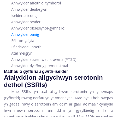
Anhwylder affeithiol tymhorol
Anhwylder deubegwn
Iselder seicotig
Anhwylder pryder
Anhwylder obsesiynol-gymhellol
Anhwylder panig
Ffibromyalgia
Fflachiadau poeth
Atal meigryn
Anhwylder straen wedi trawma (PTSD)
Anhwylder dysfforig premenstrual
Mathau o gyffuriau gwrth-iselder
Atalyddion ailgychwyn serotonin
dethol (SSRIs)
Mae SSRIs yn atal ailgychwyn serotonin yn y synaps
(cyffordd) rhwng nerfau yn yr ymennydd. Mae hyn i bob pwrpas
yn gadael mwy o serotonin am ddim ar gael, ac mae'r cynnydd
hwn mewn serotonin am ddim yn gysylltiedig â llai o
symptomau iselder ysbryd a hwyliau gwell. Mae SSRIs yn cael eu