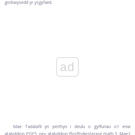
gorbwysedd yr ysgyfaint.
ad
Mae Tadalafil yn perthyn i deulu o gyffuriau o'r enw
atalyddion PDE5, neu atalyddion ffosffodiesterase math 5. Mae'r