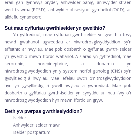
eraill gan gynnwys pryder, anhwylder panig, anhwylder straen
wedi trawma (PTSD),
anhwylder obsesiynol-gymhellol
(OCD), ac
alldaflu cynamserol.
Sut mae cyffuriau gwrthiselder yn gweithio?
Yn gyffredinol, mae cyffuriau gwrthiselder yn gweithio trwy
newid gwahanol agweddau ar niwrodrosglwyddyddion sy'n
effeithio ar hwyliau. Mae pob dosbarth o gyffuriau gwrth-iselder
yn gweithio mewn ffordd wahanol. A siarad yn gyffredinol, mae
serotonin, norepinephrine, a dopamin yn
niwrodrosglwyddyddion yn y system nerfol ganolog (CNS) sy'n
gysylltiedig â hwyliau. Mae lefelau uwch o'r trosglwyddyddion
hyn yn gysylltiedig â gwell hwyliau a gwarediad. Mae pob
dosbarth o gyffuriau gwrth-iselder yn cynyddu un neu fwy o'r
niwrodrosglwyddyddion hyn mewn ffordd unigryw.
Beth yw pwrpas gwrthiselyddion?
Iselder
Anhwylder iselder mawr
Iselder postpartum