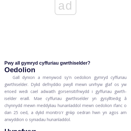
ad
Pwy all gymryd cyffuriau gwrthiselder?
Oedolion
Gall dynion a menywod sy'n oedolion gymryd cyffuriau
gwrthiselder. Dylid defnyddio pwyll mewn unrhyw glaf os yw
erioed wedi cael adwaith gorsensitifrwydd i gyffuriau gwrth-
iselder eraill. Mae cyffuriau gwrthiselder yn gysylltiedig â
chynnydd mewn meddyliau hunanladdol mewn oedolion ifanc o
dan 25 oed, a dylid monitro'r grŵp oedran hwn yn agos am
arwyddion o syniadau hunanladdol.