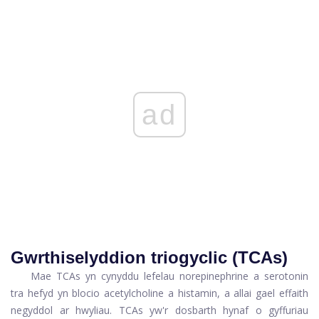
ad
Gwrthiselyddion triogyclic (TCAs)
Mae TCAs yn cynyddu lefelau norepinephrine a serotonin
tra hefyd yn blocio acetylcholine a histamin, a allai gael effaith
negyddol ar hwyliau. TCAs yw'r dosbarth hynaf o gyffuriau