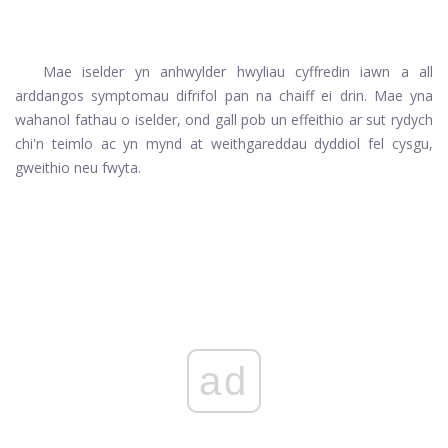
Mae iselder yn anhwylder hwyliau cyffredin iawn a all
arddangos symptomau difrifol pan na chaiff ei drin. Mae yna
wahanol fathau o iselder, ond gall pob un effeithio ar sut rydych
chi'n teimlo ac yn mynd at weithgareddau dyddiol fel cysgu,
gweithio neu fwyta.
ad