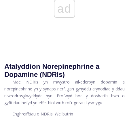
ad
Atalyddion Norepinephrine a
Dopamine (NDRIs)
Mae NDRIs yn rhwystro ail-dderbyn dopamin a
norepinephrine yn y synaps nerf, gan gynyddu crynodiad y ddau
niwrodrosglwyddydd hyn. Profwyd bod y dosbarth hwn o
gyffuriau hefyd yn effeithiol wrth roi'r gorau i ysmygu.
Enghreifftiau o NDRIs: Wellbutrin