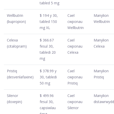
tabled 5 mg
Wellbutrin
$ 194 y 30,
Cael
Manylion
(bupropion)
tabled 150
cwponau
Wellbutrin
mg XL
Wellbutrin
Celexa
$ 366.67
Cael
Manylion
(citalopram)
fesul 30,
cwponau
Celexa
tabledi 20
Celexa
mg
Pristiq
$ 378.99 y
Cael
Manylion
(desvenlafaxine)
30, tabledi
cwponau
Pristiq
50 mg
Pristiq
Silenor
$ 499.96
Cael
Manylion
(doxepin)
fesul 30,
cwponau
distawrwyd
capsiwlau
Silenor
6mg