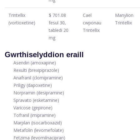
Trintellix
$ 701.08
Cael
Manylion
(vortioxetine)
fesul 30,
cwponau
Trintellix
tabledi 20
Trintellix
mg
Gwrthiselyddion eraill
Asendin (amoxapine)
Rexulti (brexipiprazole)
Anafranil (clomipramine)
Priligy (dapoxetine)
Norpramin (desipramine)
Spravato (esketamine)
Varicose (gepirone)
Tofranil (imipramine)
Marplan (isocarboxazid)
Metafolin (levomefolate)
Fetzima (levomilnacipran)