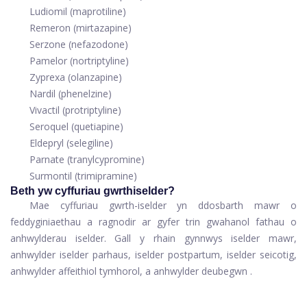
Ludiomil (maprotiline)
Remeron (mirtazapine)
Serzone (nefazodone)
Pamelor (nortriptyline)
Zyprexa (olanzapine)
Nardil (phenelzine)
Vivactil (protriptyline)
Seroquel (quetiapine)
Eldepryl (selegiline)
Parnate (tranylcypromine)
Surmontil (trimipramine)
Beth yw cyffuriau gwrthiselder?
Mae cyffuriau gwrth-iselder yn ddosbarth mawr o
feddyginiaethau a ragnodir ar gyfer trin gwahanol fathau o
anhwylderau iselder. Gall y rhain gynnwys iselder mawr,
anhwylder iselder parhaus, iselder postpartum, iselder seicotig,
anhwylder affeithiol tymhorol, a
anhwylder deubegwn
.