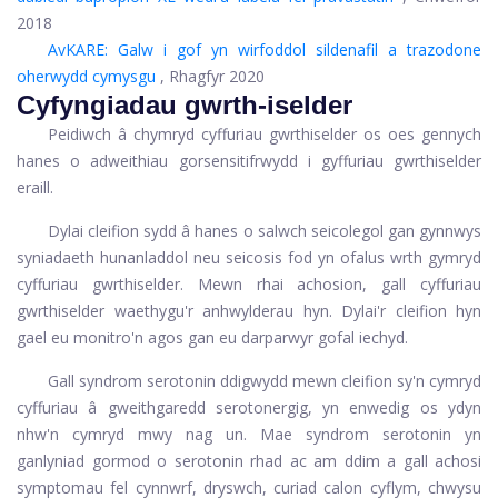
2018
AvKARE: Galw i gof yn wirfoddol sildenafil a trazodone
oherwydd cymysgu
, Rhagfyr 2020
Cyfyngiadau gwrth-iselder
Peidiwch â chymryd cyffuriau gwrthiselder os oes gennych
hanes o adweithiau gorsensitifrwydd i gyffuriau gwrthiselder
eraill.
Dylai cleifion sydd â hanes o salwch seicolegol gan gynnwys
syniadaeth hunanladdol neu seicosis fod yn ofalus wrth gymryd
cyffuriau gwrthiselder. Mewn rhai achosion, gall cyffuriau
gwrthiselder waethygu'r anhwylderau hyn. Dylai'r cleifion hyn
gael eu monitro'n agos gan eu darparwyr gofal iechyd.
Gall syndrom serotonin ddigwydd mewn cleifion sy'n cymryd
cyffuriau â gweithgaredd serotonergig, yn enwedig os ydyn
nhw'n cymryd mwy nag un. Mae syndrom serotonin yn
ganlyniad gormod o serotonin rhad ac am ddim a gall achosi
symptomau fel cynnwrf, dryswch, curiad calon cyflym, chwysu