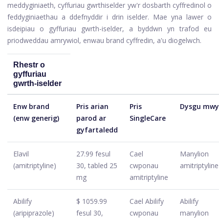
meddyginiaeth, cyffuriau gwrthiselder yw'r dosbarth cyffredinol o
feddyginiaethau a ddefnyddir i drin iselder. Mae yna lawer o
isdeipiau o gyffuriau gwrth-iselder, a byddwn yn trafod eu
priodweddau amrywiol, enwau brand cyffredin, a'u diogelwch.
Rhestr o
gyffuriau
gwrth-iselder
Enw brand
Pris arian
Pris
Dysgu mwy
(enw generig)
parod ar
SingleCare
gyfartaledd
Elavil
27.99 fesul
Cael
Manylion
(amitriptyline)
30, tabled 25
cwponau
amitriptyline
mg
amitriptyline
Abilify
$ 1059.99
Cael Abilify
Abilify
(aripiprazole)
fesul 30,
cwponau
manylion