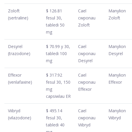
Zoloft
$ 126.81
Cael
Manylion
(sertraline)
fesul 30,
cwponau
Zoloft
tabledi 50
Zoloft
mg
Desyrel
$ 70.99 y 30,
Cael
Manylion
(trazodone)
tabledi 100
cwponau
Desyrel
mg
Desyrel
Effexor
$ 317.92
Cael
Manylion
(venlafaxine)
fesul 30, 150
cwponau
Effexor
mg
Effexor
capsiwlau ER
Viibryd
$ 495.14
Cael
Manylion
(vilazodone)
fesul 30,
cwponau
Viibryd
tabledi 40
Viibryd
mg