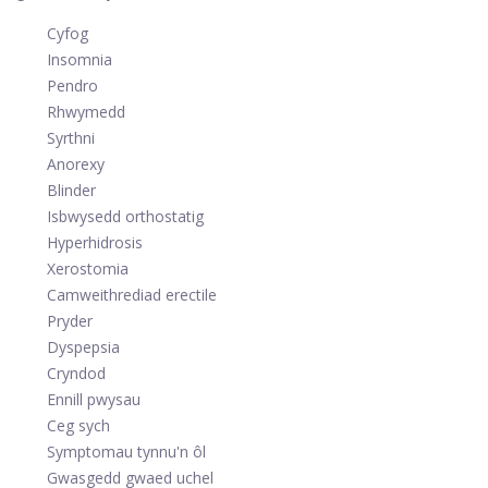
Cyfog
Insomnia
Pendro
Rhwymedd
Syrthni
Anorexy
Blinder
Isbwysedd orthostatig
Hyperhidrosis
Xerostomia
Camweithrediad erectile
Pryder
Dyspepsia
Cryndod
Ennill pwysau
Ceg sych
Symptomau tynnu'n ôl
Gwasgedd gwaed uchel