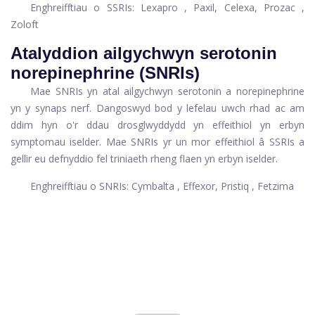
Enghreifftiau o SSRIs:
Lexapro
, Paxil, Celexa,
Prozac
,
Zoloft
Atalyddion ailgychwyn serotonin
norepinephrine (SNRIs)
Mae SNRIs yn atal ailgychwyn serotonin a norepinephrine
yn y synaps nerf. Dangoswyd bod y lefelau uwch rhad ac am
ddim hyn o'r ddau drosglwyddydd yn effeithiol yn erbyn
symptomau iselder. Mae SNRIs yr un mor effeithiol â SSRIs a
gellir eu defnyddio fel triniaeth rheng flaen yn erbyn iselder.
Enghreifftiau o SNRIs:
Cymbalta
, Effexor,
Pristiq
, Fetzima