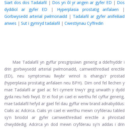
Siart dos dos Tadalafil
|
Dos yn ôl yr angen ar gyfer ED
|
Dos
dyddiol ar gyfer ED
|
Hyperplasia prostatig anfalaen
|
Gorbwysedd arterial pwlmonaidd
|
Tadalafil ar gyfer anifeiliaid
anwes
|
Sut i gymryd tadalafil
|
Cwestiynau Cyffredin
Mae Tadalafil yn gyffur presgripsiwn generig a ddefnyddir i
drin gorbwysedd arterial pwlmonaidd, camweithrediad erectile
(ED), neu symptomau llwybr wrinol is ehangu'r prostad
(hyperplasia prostatig anfalaen neu BPH). Dim ond fel llechen y
mae Tadalafil ar gael ac fe'i cymerir trwy'r geg unwaith y dydd
gyda neu heb fwyd. Er ei fod yn cael ei werthu fel cyffur generig,
mae tadalafil hefyd ar gael fel dau gyffur enw brand adnabyddus:
Cialis ac Adcirca.
Cialis
yn cael ei werthu mewn cryfderau tabled
sy'n briodol ar gyfer camweithrediad erectile a phrostad
chwyddedig.
Adcirca
yn dod mewn cryfderau sy'n addas i drin