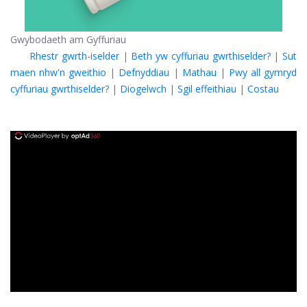
Gwybodaeth am Gyffuriau
Rhestr gwrth-iselder
|
Beth yw cyffuriau gwrthiselder?
|
Sut
maen nhw'n gweithio
|
Defnyddiau
|
Mathau
|
Pwy all gymryd
cyffuriau gwrthiselder?
|
Diogelwch
|
Sgil effeithiau
|
Costau
ad