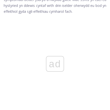
hystyried yn ddewis cyntaf wrth drin iselder oherwydd eu bod yn
effeithiol gyda sgil-effeithiau cymharol fach.
ad