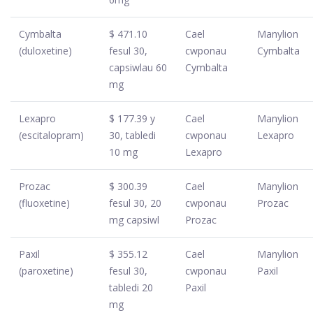
Cymbalta
$ 471.10
Cael
Manylion
(duloxetine)
fesul 30,
cwponau
Cymbalta
capsiwlau 60
Cymbalta
mg
Lexapro
$ 177.39 y
Cael
Manylion
(escitalopram)
30, tabledi
cwponau
Lexapro
10 mg
Lexapro
Prozac
$ 300.39
Cael
Manylion
(fluoxetine)
fesul 30, 20
cwponau
Prozac
mg capsiwl
Prozac
Paxil
$ 355.12
Cael
Manylion
(paroxetine)
fesul 30,
cwponau
Paxil
tabledi 20
Paxil
mg