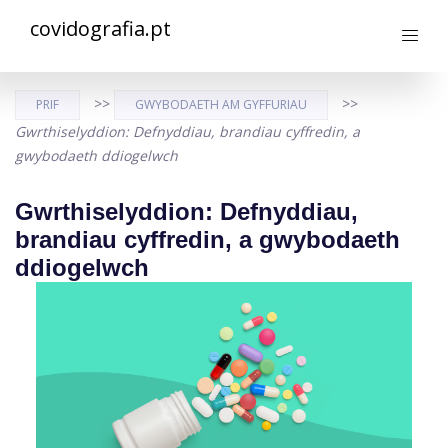
covidografia.pt
>>
>>
PRIF
GWYBODAETH AM GYFFURIAU
Gwrthiselyddion: Defnyddiau, brandiau cyffredin, a
gwybodaeth ddiogelwch
Gwrthiselyddion: Defnyddiau,
brandiau cyffredin, a gwybodaeth
ddiogelwch