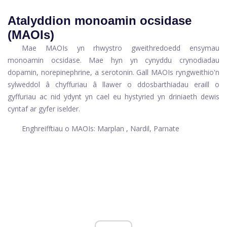
Atalyddion monoamin ocsidase
(MAOIs)
Mae MAOIs yn rhwystro gweithredoedd ensymau
monoamin ocsidase. Mae hyn yn cynyddu crynodiadau
dopamin, norepinephrine, a serotonin. Gall MAOIs ryngweithio'n
sylweddol â chyffuriau â llawer o ddosbarthiadau eraill o
gyffuriau ac nid ydynt yn cael eu hystyried yn driniaeth dewis
cyntaf ar gyfer iselder.
Enghreifftiau o MAOIs:
Marplan
, Nardil,
Parnate