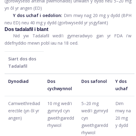
(gorbwysedd arterial pwlmonaidd) unwaith y dydd neu 5–20 mg
yn ôl yr angen (ED)
Y dos uchaf i oedolion:
Dim mwy nag 20 mg y dydd (BPH
neu ED) neu 40 mg y dydd (gorbwysedd yr ysgyfaint)
Dos tadalafil i blant
Nid yw Tadalafil wedi'i gymeradwyo gan yr FDA i'w
ddefnyddio mewn pobl iau na 18 oed.
Siart dos dos
Tadalafil
Dynodiad
Dos
Dos safonol
Y dos
cychwynnol
uchaf
Camweithrediad
10 mg wedi'i
5–20 mg
Dim
erectile (yn ôl yr
gymryd cyn
wedi'i gymryd
mwy na
angen)
gweithgaredd
cyn
20 mg
rhywiol
gweithgaredd
y dydd
rhywiol