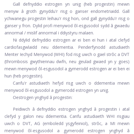
Gall defnyddio estrogen yn unig (heb progestin) mewn
menyw â groth gynyddu'r risg o ganser endometriaidd. Gall
ychwanegu progestin leihau'r risg hon, ond gall gynyddu'r risg o
ganser y fron. Dylid profi menywod ôl-esgusodol sydd â gwaedu
annormal / mislif annormal i ddiystyru malaen.
Ni ddylid defnyddio estrogen ar ei ben ei hun i atal clefyd
cardiofasgwlaidd neu ddementia. Penderfynodd astudiaeth
Menter Iechyd Menywod (WHI) fod risg uwch o gael strôc a DVT
(thrombosis gwythiennau dwfn, neu geulad gwaed yn y goes)
mewn menywod ôl-esgusodol a gymerodd estrogen ar ei ben ei
hun (heb progestin).
Canfu'r astudiaeth hefyd risg uwch o ddementia mewn
menywod ôl-esgusodol a gymerodd estrogen yn unig.
Oestrogen ynghyd â progestin:
Peidiwch â defnyddio estrogen ynghyd â progestin i atal
clefyd y galon neu ddementia. Canfu astudiaeth WHI risgiau
uwch o DVT, AG (emboledd ysgyfeiniol), strôc, a MI mewn
menywod ôl-esgusodol a gymerodd estrogen ynghyd â