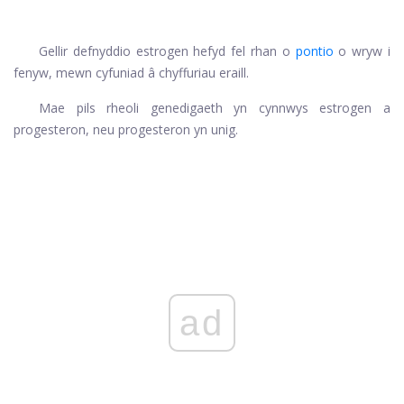
Gellir defnyddio estrogen hefyd fel rhan o
pontio
o wryw i
fenyw, mewn cyfuniad â chyffuriau eraill.
Mae pils rheoli genedigaeth yn cynnwys estrogen a
progesteron, neu progesteron yn unig.
ad