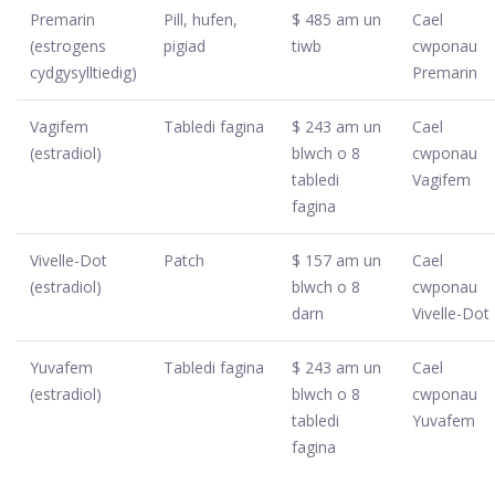
Premarin
Pill, hufen,
$ 485 am un
Cael
(estrogens
pigiad
tiwb
cwponau
cydgysylltiedig)
Premarin
Vagifem
Tabledi fagina
$ 243 am un
Cael
(estradiol)
blwch o 8
cwponau
tabledi
Vagifem
fagina
Vivelle-Dot
Patch
$ 157 am un
Cael
(estradiol)
blwch o 8
cwponau
darn
Vivelle-Dot
Yuvafem
Tabledi fagina
$ 243 am un
Cael
(estradiol)
blwch o 8
cwponau
tabledi
Yuvafem
fagina