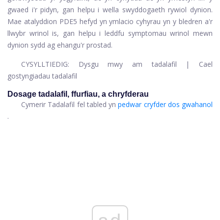
gwaed i'r pidyn, gan helpu i wella swyddogaeth rywiol dynion.
Mae atalyddion PDE5 hefyd yn ymlacio cyhyrau yn y bledren a'r
llwybr wrinol is, gan helpu i leddfu symptomau wrinol mewn
dynion sydd ag ehangu'r prostad.
CYSYLLTIEDIG:
Dysgu mwy am tadalafil
|
Cael
gostyngiadau tadalafil
Dosage tadalafil, ffurfiau, a chryfderau
Cymerir Tadalafil fel tabled yn
pedwar cryfder dos gwahanol
.