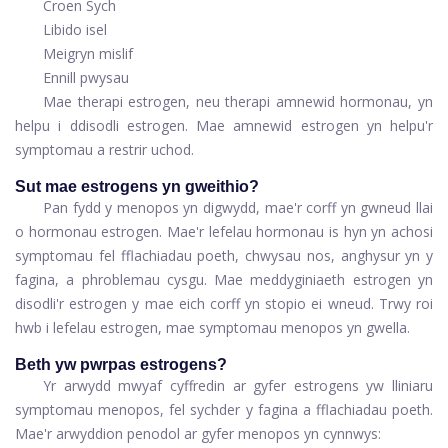
Croen Sych
Libido isel
Meigryn mislif
Ennill pwysau
Mae therapi estrogen, neu therapi amnewid hormonau, yn
helpu i ddisodli estrogen. Mae amnewid estrogen yn helpu'r
symptomau a restrir uchod.
Sut mae estrogens yn gweithio?
Pan fydd y menopos yn digwydd, mae'r corff yn gwneud llai
o hormonau estrogen. Mae'r lefelau hormonau is hyn yn achosi
symptomau fel fflachiadau poeth, chwysau nos, anghysur yn y
fagina, a phroblemau cysgu. Mae meddyginiaeth estrogen yn
disodli'r estrogen y mae eich corff yn stopio ei wneud. Trwy roi
hwb i lefelau estrogen, mae symptomau menopos yn gwella.
Beth yw pwrpas estrogens?
Yr arwydd mwyaf cyffredin ar gyfer estrogens yw lliniaru
symptomau menopos, fel sychder y fagina a fflachiadau poeth.
Mae'r arwyddion penodol ar gyfer menopos yn cynnwys: