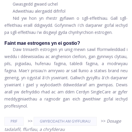
Gwasgedd gwaed uchel
Adweithiau alergaidd difrifol
Nid yw hon yn rhestr gyflawn o sgîl-effeithiau. Gall sgîl-
effeithiau eraill ddigwydd. Gofynnwch i'ch darparwr gofal iechyd
pa sgîl-effeithiau i'w disgwyl gyda chynhyrchion estrogen.
Faint mae estrogens yn ei gostio?
Daw triniaeth estrogen yn unig mewn sawl fformwleiddiad i
weddu i ddewisiadau ac anghenion cleifion, gan gynnwys clytiau,
pils, pigiadau, hufenau fagina, tabledi fagina, a modrwyau
fagina. Mae'r prisiau'n amrywio ar sail llunio a statws brand neu
generig, yn ogystal â'ch yswiriant. Gallwch gysylltu â'ch darparwr
yswiriant i gael y wybodaeth ddiweddaraf am gwmpas. Dewis
arall yw defnyddio rhad ac am ddim
Cerdyn SingleCare
ar gyfer
meddyginiaethau a ragnodir gan eich gweithiwr gofal iechyd
proffesiynol.
>>
>>
Dosage
PRIF
GWYBODAETH AM GYFFURIAU
tadalafil, ffurfiau, a chryfderau