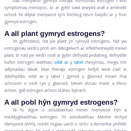
Gall menywod gymryd therapi hormonau estrogen i drin
symptomau menopos, ac ar gyfer sawl arwydd arall a amlinellir
uchod. Ni ddylai menywod sy'n feichiog neu'n bwydo ar y fron
gymryd estrogen.
A all plant gymryd estrogens?
Yn gyffredinol, nid yw plant yn cymryd estrogens. Nid yw
estrogenau wedi'u profi am ddiogelwch ac effeithiolrwydd mewn
plant. Er nad yw wedi'i nodi ar gyfer defnydd pediatreg, defnyddir
hufen estrogen weithiau
oddi ar y label
rhesymau, megis trin
adlyniadau labial. Mae therapi estrogen hefyd wedi cael ei
ddefnyddio oddi ar y label i gymell y glasoed mewn rhai
achosion o oedi cyn y glasoed. Mewn dosau mawr a thros
amser, gall estrogen achosi statws byrrach.
A all pobl hŷn gymryd estrogens?
Ni fu digon o astudiaethau mewn menywod hŷn a
meddyginiaethau estrogen. Yn astudiaethau Menter Iechyd
Menywod (WHI), roedd risgiau uwch o strôc a dementia ymhlith
menywod dros 65 oed a gymerodd estrogen yn unig. (Mewn