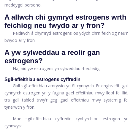
meddygol personol.
A allwch chi gymryd estrogens wrth
feichiog neu fwydo ar y fron?
Peidiwch â chymryd estrogens os ydych chi'n feichiog neu'n
bwydo ar y fron.
A yw sylweddau a reolir gan
estrogens?
Na, nid yw estrogens yn sylweddau rheoledig.
Sgîl-effeithiau estrogens cyffredin
Gall sgîl-effeithiau amrywio yn ôl cynnyrch. Er enghraifft, gall
cynnyrch estrogen yn y fagina gael effeithiau mwy lleol fel llid,
tra gall tabled trwy'r geg gael effeithiau mwy systemig fel
tynerwch y fron.
Mae sgîl-effeithiau cyffredin cynhyrchion estrogen yn
cynnwys: