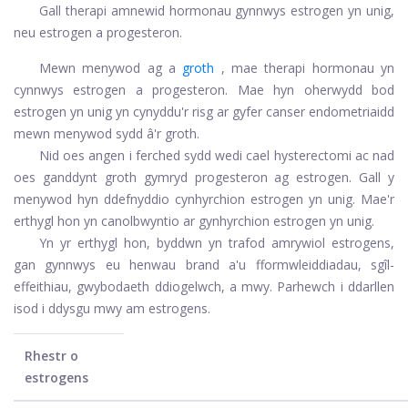
Gall therapi amnewid hormonau gynnwys estrogen yn unig,
neu estrogen a progesteron.
Mewn menywod ag a
groth
, mae therapi hormonau yn
cynnwys estrogen a progesteron. Mae hyn oherwydd bod
estrogen yn unig yn cynyddu'r risg ar gyfer canser endometriaidd
mewn menywod sydd â'r groth.
Nid oes angen i ferched sydd wedi cael hysterectomi ac nad
oes ganddynt groth gymryd progesteron ag estrogen. Gall y
menywod hyn ddefnyddio cynhyrchion estrogen yn unig. Mae'r
erthygl hon yn canolbwyntio ar gynhyrchion estrogen yn unig.
Yn yr erthygl hon, byddwn yn trafod amrywiol estrogens,
gan gynnwys eu henwau brand a'u fformwleiddiadau, sgîl-
effeithiau, gwybodaeth ddiogelwch, a mwy. Parhewch i ddarllen
isod i ddysgu mwy am estrogens.
Rhestr o
estrogens