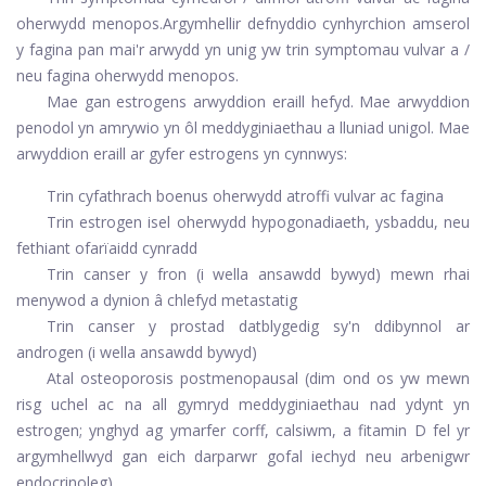
oherwydd menopos.
Argymhellir defnyddio cynhyrchion amserol
y fagina pan mai'r arwydd yn unig yw trin symptomau vulvar a /
neu fagina oherwydd menopos.
Mae gan estrogens arwyddion eraill hefyd. Mae arwyddion
penodol yn amrywio yn ôl meddyginiaethau a lluniad unigol. Mae
arwyddion eraill ar gyfer estrogens yn cynnwys:
Trin cyfathrach boenus oherwydd atroffi vulvar ac fagina
Trin estrogen isel oherwydd hypogonadiaeth, ysbaddu, neu
fethiant ofarïaidd cynradd
Trin canser y fron (i wella ansawdd bywyd) mewn rhai
menywod a dynion â chlefyd metastatig
Trin canser y prostad datblygedig sy'n ddibynnol ar
androgen (i wella ansawdd bywyd)
Atal osteoporosis postmenopausal (dim ond os yw mewn
risg uchel ac na all gymryd meddyginiaethau nad ydynt yn
estrogen; ynghyd ag ymarfer corff, calsiwm, a fitamin D fel yr
argymhellwyd gan eich darparwr gofal iechyd neu arbenigwr
endocrinoleg)