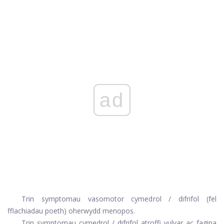
ad
Trin symptomau vasomotor cymedrol / difrifol (fel
fflachiadau poeth) oherwydd menopos.
Trin symptomau cymedrol / difrifol atroffi vulvar ac fagina