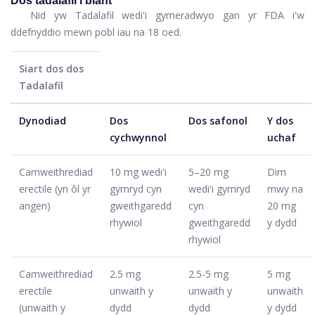
Dos tadalafil i blant
Nid yw Tadalafil wedi'i gymeradwyo gan yr FDA i'w
ddefnyddio mewn pobl iau na 18 oed.
Siart dos dos
Tadalafil
Dynodiad
Dos
Dos safonol
Y dos
cychwynnol
uchaf
Camweithrediad
10 mg wedi'i
5–20 mg
Dim
erectile (yn ôl yr
gymryd cyn
wedi'i gymryd
mwy na
angen)
gweithgaredd
cyn
20 mg
rhywiol
gweithgaredd
y dydd
rhywiol
Camweithrediad
2.5 mg
2.5-5 mg
5 mg
erectile
unwaith y
unwaith y
unwaith
(unwaith y
dydd
dydd
y dydd