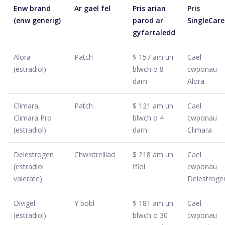
Enw brand
Ar gael fel
Pris arian
Pris
(enw generig)
parod ar
SingleCare
gyfartaledd
Alora
Patch
$ 157 am un
Cael
(estradiol)
blwch o 8
cwponau
darn
Alora
Climara,
Patch
$ 121 am un
Cael
Climara Pro
blwch o 4
cwponau
(estradiol)
darn
Climara
Delestrogen
Chwistrelliad
$ 218 am un
Cael
(estradiol
ffiol
cwponau
valerate)
Delestroge
Divigel
Y bobl
$ 181 am un
Cael
(estradiol)
blwch o 30
cwponau