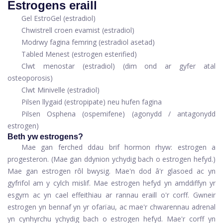
Estrogens eraill
Gel EstroGel (estradiol)
Chwistrell croen evamist (estradiol)
Modrwy fagina femring (estradiol asetad)
Tabled Menest (estrogen esterified)
Clwt menostar (estradiol) (dim ond ar gyfer atal
osteoporosis)
Clwt Minivelle (estradiol)
Pilsen llygaid (estropipate) neu hufen fagina
Pilsen Osphena (ospemifene) (agonydd / antagonydd
estrogen)
Beth yw estrogens?
Mae gan ferched ddau brif hormon rhyw: estrogen a
progesteron. (Mae gan ddynion ychydig bach o estrogen hefyd.)
Mae gan estrogen rôl bwysig. Mae'n dod â'r glasoed ac yn
gyfrifol am y cylch mislif. Mae estrogen hefyd yn amddiffyn yr
esgyrn ac yn cael effeithiau ar rannau eraill o'r corff. Gwneir
estrogen yn bennaf yn yr ofarïau, ac mae'r chwarennau adrenal
yn cynhyrchu ychydig bach o estrogen hefyd. Mae'r corff yn