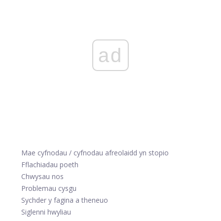
ad
Mae cyfnodau / cyfnodau afreolaidd yn stopio
Fflachiadau poeth
Chwysau nos
Problemau cysgu
Sychder y fagina a theneuo
Siglenni hwyliau