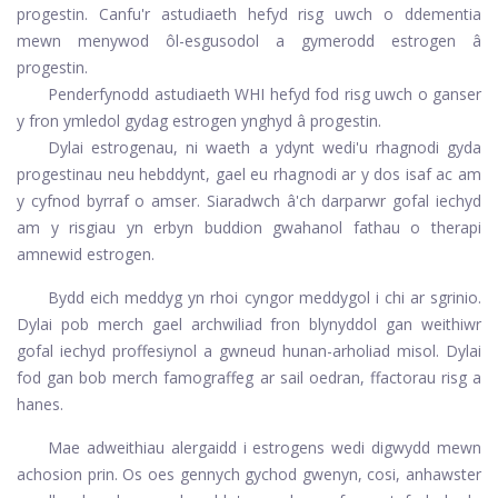
progestin. Canfu'r astudiaeth hefyd risg uwch o ddementia
mewn menywod ôl-esgusodol a gymerodd estrogen â
progestin.
Penderfynodd astudiaeth WHI hefyd fod risg uwch o ganser
y fron ymledol gydag estrogen ynghyd â progestin.
Dylai estrogenau, ni waeth a ydynt wedi'u rhagnodi gyda
progestinau neu hebddynt, gael eu rhagnodi ar y dos isaf ac am
y cyfnod byrraf o amser. Siaradwch â'ch darparwr gofal iechyd
am y risgiau yn erbyn buddion gwahanol fathau o therapi
amnewid estrogen.
Bydd eich meddyg yn rhoi cyngor meddygol i chi ar sgrinio.
Dylai pob merch gael archwiliad fron blynyddol gan weithiwr
gofal iechyd proffesiynol a gwneud hunan-arholiad misol. Dylai
fod gan bob merch famograffeg ar sail oedran, ffactorau risg a
hanes.
Mae adweithiau alergaidd i estrogens wedi digwydd mewn
achosion prin. Os oes gennych gychod gwenyn, cosi, anhawster