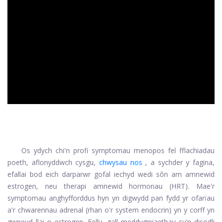
ad
Os ydych chi'n profi symptomau menopos fel fflachiadau
poeth, aflonyddwch cysgu,
chwysau nos
, a sychder y fagina,
efallai bod eich darparwr gofal iechyd wedi sôn am amnewid
estrogen, neu therapi amnewid hormonau (HRT). Mae'r
symptomau anghyfforddus hyn yn digwydd pan fydd yr ofarïau
a'r chwarennau adrenal (rhan o'r system endocrin) yn y corff yn
gwneud llai o estrogen. Felly, gall meddyginiaethau sy'n disodli