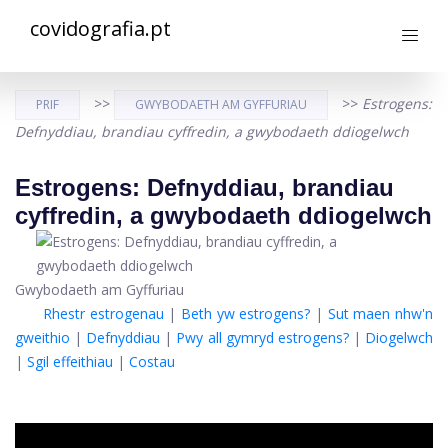
covidografia.pt
>>
>>
Estrogens:
PRIF
GWYBODAETH AM GYFFURIAU
Defnyddiau, brandiau cyffredin, a gwybodaeth ddiogelwch
Estrogens: Defnyddiau, brandiau
cyffredin, a gwybodaeth ddiogelwch
Gwybodaeth am Gyffuriau
Rhestr estrogenau
|
Beth yw estrogens?
|
Sut maen nhw'n
gweithio
|
Defnyddiau
|
Pwy all gymryd estrogens?
|
Diogelwch
|
Sgil effeithiau
|
Costau