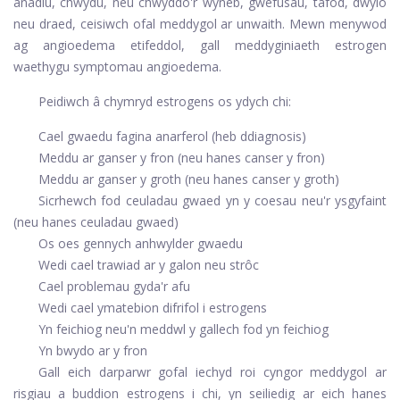
anadlu, chwydu, neu chwyddo'r wyneb, gwefusau, tafod, dwylo
neu draed, ceisiwch ofal meddygol ar unwaith. Mewn menywod
ag angioedema etifeddol, gall meddyginiaeth estrogen
waethygu symptomau angioedema.
Peidiwch â chymryd estrogens os ydych chi:
Cael gwaedu fagina anarferol (heb ddiagnosis)
Meddu ar ganser y fron (neu hanes canser y fron)
Meddu ar ganser y groth (neu hanes canser y groth)
Sicrhewch fod ceuladau gwaed yn y coesau neu'r ysgyfaint
(neu hanes ceuladau gwaed)
Os oes gennych anhwylder gwaedu
Wedi cael trawiad ar y galon neu strôc
Cael problemau gyda'r afu
Wedi cael ymatebion difrifol i estrogens
Yn feichiog neu'n meddwl y gallech fod yn feichiog
Yn bwydo ar y fron
Gall eich darparwr gofal iechyd roi cyngor meddygol ar
risgiau a buddion estrogens i chi, yn seiliedig ar eich hanes