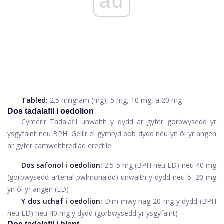
ad
Tabled:
2.5 miligram (mg), 5 mg, 10 mg, a 20 mg
Dos tadalafil i oedolion
Cymerir Tadalafil unwaith y dydd ar gyfer gorbwysedd yr
ysgyfaint neu BPH. Gellir ei gymryd bob dydd neu yn ôl yr angen
ar gyfer camweithrediad erectile.
Dos safonol i oedolion:
2.5-5 mg (BPH neu ED) neu 40 mg
(gorbwysedd arterial pwlmonaidd) unwaith y dydd neu 5–20 mg
yn ôl yr angen (ED)
Y dos uchaf i oedolion:
Dim mwy nag 20 mg y dydd (BPH
neu ED) neu 40 mg y dydd (gorbwysedd yr ysgyfaint)