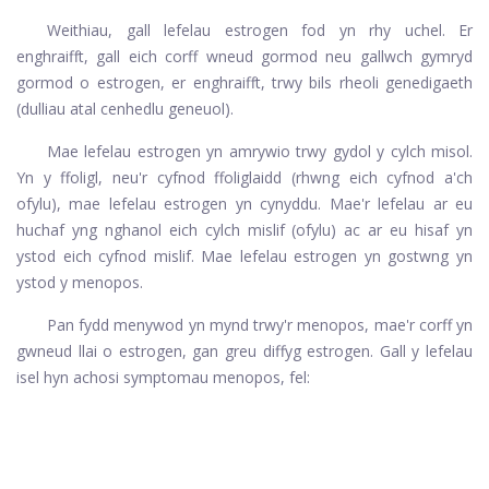
Weithiau, gall lefelau estrogen fod yn rhy uchel. Er
enghraifft, gall eich corff wneud gormod neu gallwch gymryd
gormod o estrogen, er enghraifft, trwy bils rheoli genedigaeth
(dulliau atal cenhedlu geneuol).
Mae lefelau estrogen yn amrywio trwy gydol y cylch misol.
Yn y ffoligl, neu'r cyfnod ffoliglaidd (rhwng eich cyfnod a'ch
ofylu), mae lefelau estrogen yn cynyddu. Mae'r lefelau ar eu
huchaf yng nghanol eich cylch mislif (ofylu) ac ar eu hisaf yn
ystod eich cyfnod mislif. Mae lefelau estrogen yn gostwng yn
ystod y menopos.
Pan fydd menywod yn mynd trwy'r menopos, mae'r corff yn
gwneud llai o estrogen, gan greu diffyg estrogen. Gall y lefelau
isel hyn achosi symptomau menopos, fel: