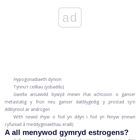
ad
Hypogonadiaeth dynion
Tynnu'r ceilliau (ysbaddu)
Gwella ansawdd bywyd mewn rhai achosion o ganser
metastatig y fron neu ganser datblygedig y prostad sy'n
ddibynnol ar androgen
Wrth newid rhyw o fod yn ddyn i fod yn fenyw (mewn
cyfuniad â meddyginiaethau eraill)
A all menywod gymryd estrogens?