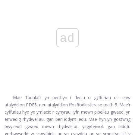
ad
Mae Tadalafil yn perthyn i deulu o gyffuriau o'r enw
atalyddion PDE5, neu atalyddion ffosffodiesterase math 5. Mae'r
cyffuriau hyn yn ymlacio'r cyhyrau llyfn mewn pibellau gwaed, yn
enwedig rhydwelïau, gan beri iddynt ledu. Mae hyn yn gostwng
pwysedd gwaed mewn rhydwelïau ysgyfeiniol, gan leddfu
gorbwysedd yr ysgyfaint, ac yn cynyddu ac yn ymestyn llif y