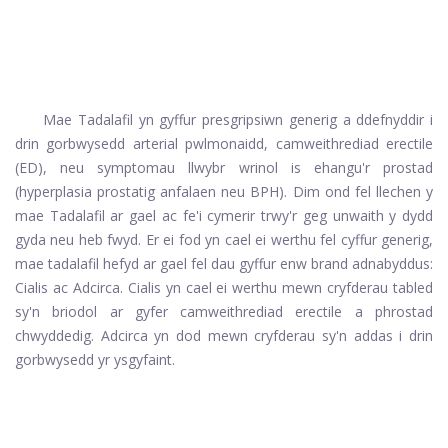
Mae Tadalafil yn gyffur presgripsiwn generig a ddefnyddir i
drin gorbwysedd arterial pwlmonaidd, camweithrediad erectile
(ED), neu symptomau llwybr wrinol is ehangu'r prostad
(hyperplasia prostatig anfalaen neu BPH). Dim ond fel llechen y
mae Tadalafil ar gael ac fe'i cymerir trwy'r geg unwaith y dydd
gyda neu heb fwyd. Er ei fod yn cael ei werthu fel cyffur generig,
mae tadalafil hefyd ar gael fel dau gyffur enw brand adnabyddus:
Cialis ac Adcirca.
Cialis
yn cael ei werthu mewn cryfderau tabled
sy'n briodol ar gyfer camweithrediad erectile a phrostad
chwyddedig.
Adcirca
yn dod mewn cryfderau sy'n addas i drin
gorbwysedd yr ysgyfaint.