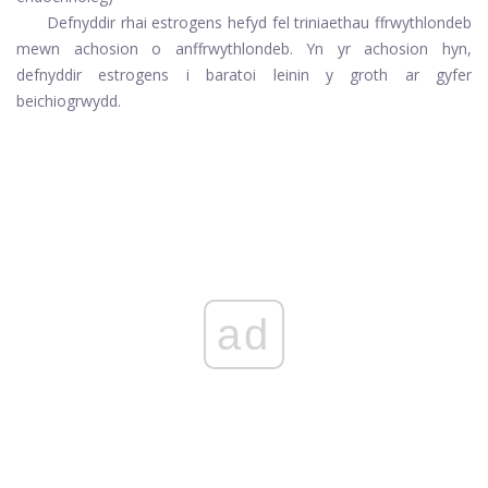
Defnyddir rhai estrogens hefyd fel triniaethau ffrwythlondeb
mewn achosion o anffrwythlondeb. Yn yr achosion hyn,
defnyddir estrogens i baratoi leinin y groth ar gyfer
beichiogrwydd.
ad