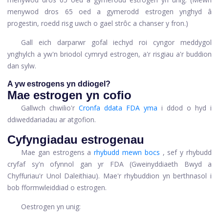
menywod dros 65 oed a gymerodd estrogen ynghyd â
progestin, roedd risg uwch o gael strôc a chanser y fron.)
Gall eich darparwr gofal iechyd roi cyngor meddygol
ynghylch a yw'n briodol cymryd estrogen, a'r risgiau a'r buddion
dan sylw.
A yw estrogens yn ddiogel?
Mae estrogen yn cofio
Gallwch chwilio'r
Cronfa ddata FDA yma
i ddod o hyd i
ddiweddariadau ar atgofion.
Cyfyngiadau estrogenau
Mae gan estrogens a
rhybudd mewn bocs
, sef y rhybudd
cryfaf sy'n ofynnol gan yr FDA (Gweinyddiaeth Bwyd a
Chyffuriau'r Unol Daleithiau). Mae'r rhybuddion yn berthnasol i
bob fformwleiddiad o estrogen.
Oestrogen yn unig: