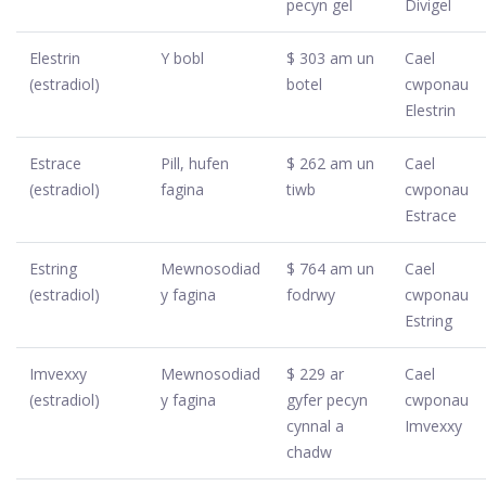
pecyn gel
Divigel
Elestrin
Y bobl
$ 303 am un
Cael
(estradiol)
botel
cwponau
Elestrin
Estrace
Pill, hufen
$ 262 am un
Cael
(estradiol)
fagina
tiwb
cwponau
Estrace
Estring
Mewnosodiad
$ 764 am un
Cael
(estradiol)
y fagina
fodrwy
cwponau
Estring
Imvexxy
Mewnosodiad
$ 229 ar
Cael
(estradiol)
y fagina
gyfer pecyn
cwponau
cynnal a
Imvexxy
chadw