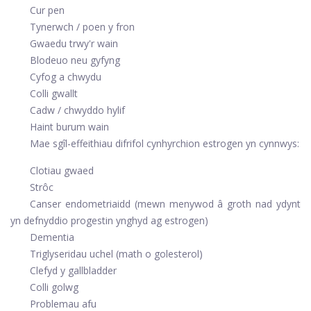
Cur pen
Tynerwch / poen y fron
Gwaedu trwy'r wain
Blodeuo neu gyfyng
Cyfog a chwydu
Colli gwallt
Cadw / chwyddo hylif
Haint burum wain
Mae sgîl-effeithiau difrifol cynhyrchion estrogen yn cynnwys:
Clotiau gwaed
Strôc
Canser endometriaidd (mewn menywod â groth nad ydynt
yn defnyddio progestin ynghyd ag estrogen)
Dementia
Triglyseridau uchel (math o golesterol)
Clefyd y gallbladder
Colli golwg
Problemau afu