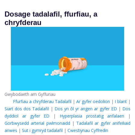
Dosage tadalafil, ffurfiau, a
chryfderau
Gwybodaeth am Gyffuriau
Ffurfiau a chryfderau Tadalafil
|
Ar gyfer oedolion
|
I blant
|
Siart dos dos Tadalafil
|
Dos yn ôl yr angen ar gyfer ED
|
Dos
dyddiol ar gyfer ED
|
Hyperplasia prostatig anfalaen
|
Gorbwysedd arterial pwlmonaidd
|
Tadalafil ar gyfer anifeiliaid
anwes
|
Sut i gymryd tadalafil
|
Cwestiynau Cyffredin