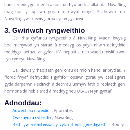
hanes meddygol merch a nodi unrhyw beth a allai atal NuvaRing
rhag bod yr opsiwn gorau a mwyaf diogel. Sicrhewch mai
NuvaRing yw'r dewis gorau cyn ei gychwyn.
3. Gwiriwch ryngweithio
Gall rhai cyffuriau ryngweithio â NuvaRing. Mae'n bwysig
bod menywod yn siarad â meddyg os ydyn nhw'n defnyddio
meddyginiaethau ar gyfer HIV, hepatitis, neu waedu mislif trwm
cyn cymryd NuvaRing.
Gall dewis y rheolaeth geni orau deimlo'n heriol ar brydiau. Y
ffordd fwyaf defnyddiol i gyfrifo'r opsiwn gorau yw cael sgwrs
gyda darparwr. Peidiwch â dechrau unrhyw fath o reolaeth geni
hormonaidd heb siarad â meddyg neu OB-GYN yn gyntaf.
Adnoddau:
Adweithiau niweidiol
, Epocrates
Cwestiynau cyffredin
, NuvaRing
Beth yw anfanteision y cylch rheoli genedigaeth
, Bod yn