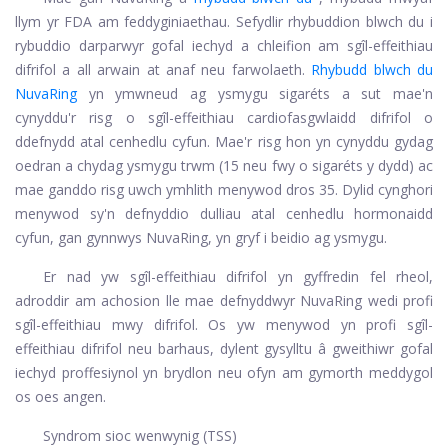
llym yr FDA am feddyginiaethau. Sefydlir rhybuddion blwch du i
rybuddio darparwyr gofal iechyd a chleifion am sgîl-effeithiau
difrifol a all arwain at anaf neu farwolaeth.
Rhybudd blwch du
NuvaRing
yn ymwneud ag ysmygu sigaréts a sut mae'n
cynyddu'r risg o sgîl-effeithiau cardiofasgwlaidd difrifol o
ddefnydd atal cenhedlu cyfun. Mae'r risg hon yn cynyddu gydag
oedran a chydag ysmygu trwm (15 neu fwy o sigaréts y dydd) ac
mae ganddo risg uwch ymhlith menywod dros 35. Dylid cynghori
menywod sy'n defnyddio dulliau atal cenhedlu hormonaidd
cyfun, gan gynnwys NuvaRing, yn gryf i beidio ag ysmygu.
Er nad yw sgîl-effeithiau difrifol yn gyffredin fel rheol,
adroddir am achosion lle mae defnyddwyr NuvaRing wedi profi
sgîl-effeithiau mwy difrifol. Os yw menywod yn profi sgîl-
effeithiau difrifol neu barhaus, dylent gysylltu â gweithiwr gofal
iechyd proffesiynol yn brydlon neu ofyn am gymorth meddygol
os oes angen.
Syndrom sioc wenwynig (TSS)