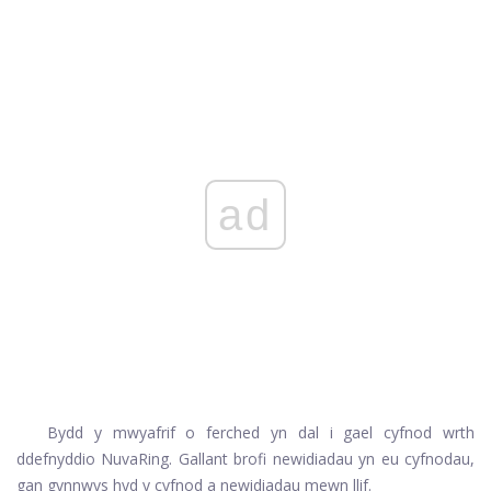
ad
Bydd y mwyafrif o ferched yn dal i gael cyfnod wrth
ddefnyddio NuvaRing. Gallant brofi newidiadau yn eu cyfnodau,
gan gynnwys hyd y cyfnod a newidiadau mewn llif.