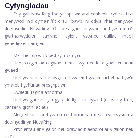
Cyfyngiadau
Er y gall NuvaRing fod yn opsiwn atal cenhedlu cyfleus i rai
menywod, nid dyma'r ffit orau i bawb. Ni ddylai rhai menywod
ddefnyddio NuvaRing. Os oes gan fenywod unrhyw un o'r
gwrtharwyddion canlynol, dylent ystyried dulliau rheoli
genedigaeth amgen:
Merched dros 35 oed sy'n ysmygu
Hanes o geuladau gwaed neu'n fwy tueddol o gael ceuladau
gwaed
Unrhyw hanes meddygol o bwysedd gwaed uchel nad yw'n
ymateb i gyffuriau presgripsiwn
Gwaedu fagina annormal
Unrhyw ganser sy'n gysylltiedig â menywod (canser y fron,
canser y groth, ac ati)
Alergeddau i unrhyw un o'r hormonau neu'r cynhwysion a
ddefnyddir yn NuvaRing
Problemau ar y galon neu drawiad blaenorol ar y galon neu
strôc