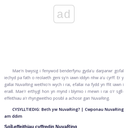
ad
Mae'n bwysig i fenywod benderfynu gyda'u darparwr gofal
iechyd pa fath o reolaeth geni sy'n iawn iddyn nhw a'u cyrff. Er y
gallai NuvaRing weithio'n wych i rai, efallai na fydd yn ffit iawn i
eraill. Mae'r erthygl hon yn mynd i blymio i mewn i rai o'r sgîl-
effeithiau a'r rhyngweithio posibl a achosir gan NuvaRing.
CYSYLLTIEDIG:
Beth yw NuvaRing?
|
Cwponau NuvaRing
am ddim
Sgîl-effeithiau cyffredin NuvaRing