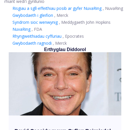
rhiant wedi'i gynllunio
Risgiau a sgîl-effeithiau posib ar gyfer NuvaRing
, NuvaRing
Gwybodaeth i gleifion
, Merck
Syndrom sioc wenwynig
, Meddygaeth John Hopkins
NuvaRing
, FDA
Rhyngweithiadau cyffuriau
, Epocrates
Gwybodaeth ragnodi
, Merck
Erthyglau Diddorol