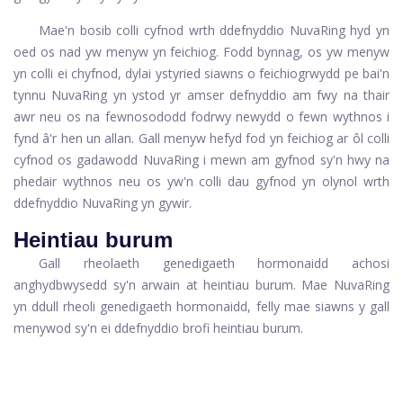
Mae'n bosib colli cyfnod wrth ddefnyddio NuvaRing hyd yn
oed os nad yw menyw yn feichiog. Fodd bynnag, os yw menyw
yn colli ei chyfnod, dylai ystyried siawns o feichiogrwydd pe bai'n
tynnu NuvaRing yn ystod yr amser defnyddio am fwy na thair
awr neu os na fewnosododd fodrwy newydd o fewn wythnos i
fynd â'r hen un allan. Gall menyw hefyd fod yn feichiog ar ôl colli
cyfnod os gadawodd NuvaRing i mewn am gyfnod sy'n hwy na
phedair wythnos neu os yw'n colli dau gyfnod yn olynol wrth
ddefnyddio NuvaRing yn gywir.
Heintiau burum
Gall rheolaeth genedigaeth hormonaidd achosi
anghydbwysedd sy'n arwain at heintiau burum. Mae NuvaRing
yn ddull rheoli genedigaeth hormonaidd, felly mae siawns y gall
menywod sy'n ei ddefnyddio brofi heintiau burum.