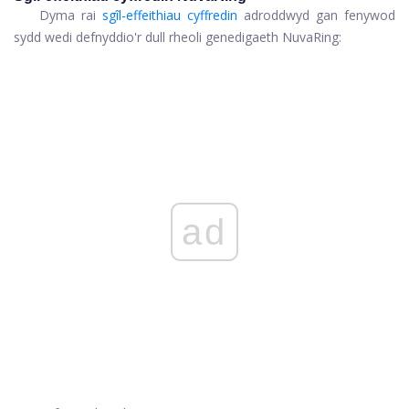
Dyma rai
sgîl-effeithiau cyffredin
adroddwyd gan fenywod
sydd wedi defnyddio'r dull rheoli genedigaeth NuvaRing:
ad