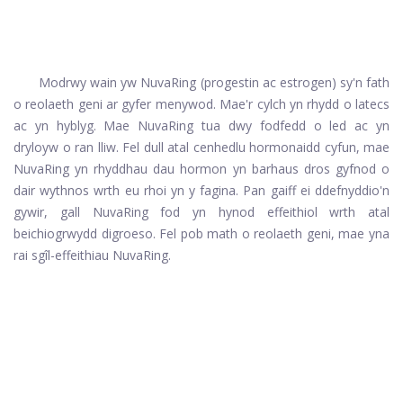
Modrwy wain yw NuvaRing (progestin ac estrogen) sy'n fath
o reolaeth geni ar gyfer menywod. Mae'r cylch yn rhydd o latecs
ac yn hyblyg. Mae NuvaRing tua dwy fodfedd o led ac yn
dryloyw o ran lliw. Fel dull atal cenhedlu hormonaidd cyfun, mae
NuvaRing yn rhyddhau dau hormon yn barhaus dros gyfnod o
dair wythnos wrth eu rhoi yn y fagina. Pan gaiff ei ddefnyddio'n
gywir, gall NuvaRing fod yn hynod effeithiol wrth atal
beichiogrwydd digroeso. Fel pob math o reolaeth geni, mae yna
rai sgîl-effeithiau NuvaRing.