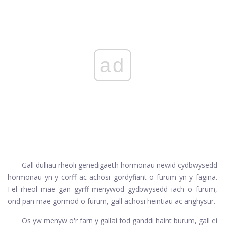
ad
Gall dulliau rheoli genedigaeth hormonau newid cydbwysedd
hormonau yn y corff ac achosi gordyfiant o furum yn y fagina.
Fel rheol mae gan gyrff menywod gydbwysedd iach o furum,
ond pan mae gormod o furum, gall achosi heintiau ac anghysur.
Os yw menyw o'r farn y gallai fod ganddi haint burum, gall ei