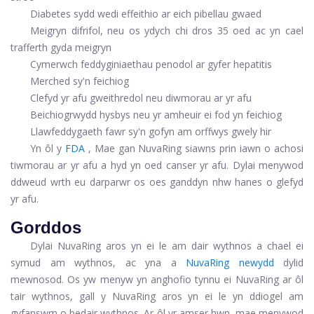
Diabetes sydd wedi effeithio ar eich pibellau gwaed
Meigryn difrifol, neu os ydych chi dros 35 oed ac yn cael
trafferth gyda meigryn
Cymerwch feddyginiaethau penodol ar gyfer hepatitis
Merched sy'n feichiog
Clefyd yr afu gweithredol neu diwmorau ar yr afu
Beichiogrwydd hysbys neu yr amheuir ei fod yn feichiog
Llawfeddygaeth fawr sy'n gofyn am orffwys gwely hir
Yn ôl y
FDA
, Mae gan NuvaRing siawns prin iawn o achosi
tiwmorau ar yr afu a hyd yn oed canser yr afu. Dylai menywod
ddweud wrth eu darparwr os oes ganddyn nhw hanes o glefyd
yr afu.
Gorddos
Dylai NuvaRing aros yn ei le am dair wythnos a chael ei
symud am wythnos, ac yna a
NuvaRing newydd
dylid
mewnosod. Os yw menyw yn anghofio tynnu ei NuvaRing ar ôl
tair wythnos, gall y NuvaRing aros yn ei le yn ddiogel am
gyfanswm o bedair wythnos. Ar ôl yr amser hwn, mae menywod