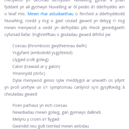
fyddant yn ail-gychwyn NuvaRing ar ôl peidio â'i ddefnyddio am
o leiaf mis.
Mewn rhai astudiaethau
o ferched a ddefnyddiodd
NuvaRing, roedd y risg o gael ceulad gwaed yn debyg i'r risg
mewn menywod a oedd yn defnyddio pils rheoli genedigaeth
cyfuniad llafar. Enghreifftiau o geuladau gwaed difrifol yw:
Coesau (thrombosis gwythiennau dwfn)
Ysgyfaint (emboledd ysgyfeiniol)
Llygaid (colli golwg)
Calon (trawiad ar y galon)
Ymennydd (strôc)
Dylai menywod geisio sylw meddygol ar unwaith os ydynt
yn profi unrhyw un o'r symptomau canlynol sy'n gysylltiedig â
cheuladau gwaed:
Poen parhaus yn eich coesau
Newidiadau mewn golwg, gan gynnwys dallineb
Melynu y croen a'r llygaid
Gwendid neu golli teimlad mewn aelodau