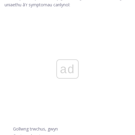
uniaethu â'r symptomau canlynol:
ad
Gollwng trwchus, gwyn