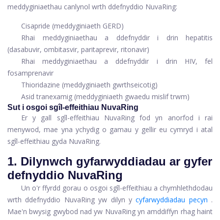
meddyginiaethau canlynol wrth ddefnyddio NuvaRing:
Cisapride (meddyginiaeth GERD)
Rhai meddyginiaethau a ddefnyddir i drin hepatitis
(dasabuvir, ombitasvir, paritaprevir, ritonavir)
Rhai meddyginiaethau a ddefnyddir i drin HIV, fel
fosamprenavir
Thioridazine (meddyginiaeth gwrthseicotig)
Asid tranexamig (meddyginiaeth gwaedu mislif trwm)
Sut i osgoi sgîl-effeithiau NuvaRing
Er y gall sgîl-effeithiau NuvaRing fod yn anorfod i rai
menywod, mae yna ychydig o gamau y gellir eu cymryd i atal
sgîl-effeithiau gyda NuvaRing.
1. Dilynwch gyfarwyddiadau ar gyfer
defnyddio NuvaRing
Un o'r ffyrdd gorau o osgoi sgîl-effeithiau a chymhlethdodau
wrth ddefnyddio NuvaRing yw dilyn y
cyfarwyddiadau pecyn
.
Mae'n bwysig gwybod nad yw NuvaRing yn amddiffyn rhag haint