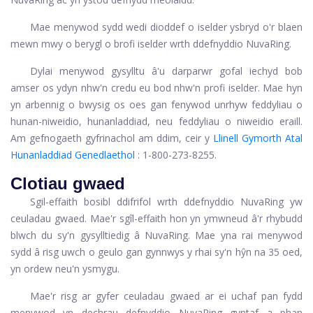
Mae menywod sydd wedi dioddef o iselder ysbryd o'r blaen
mewn mwy o berygl o brofi iselder wrth ddefnyddio NuvaRing.
Dylai menywod gysylltu â'u darparwr gofal iechyd bob
amser os ydyn nhw'n credu eu bod nhw'n profi iselder. Mae hyn
yn arbennig o bwysig os oes gan fenywod unrhyw feddyliau o
hunan-niweidio, hunanladdiad, neu feddyliau o niweidio eraill.
Am gefnogaeth gyfrinachol am ddim, ceir y
Llinell Gymorth Atal
Hunanladdiad Genedlaethol
: 1-800-273-8255.
Clotiau gwaed
Sgil-effaith bosibl ddifrifol wrth ddefnyddio NuvaRing yw
ceuladau gwaed. Mae'r sgîl-effaith hon yn ymwneud â'r rhybudd
blwch du sy'n gysylltiedig â NuvaRing. Mae yna rai menywod
sydd â risg uwch o geulo gan gynnwys y rhai sy'n hŷn na 35 oed,
yn ordew neu'n ysmygu.
Mae'r risg ar gyfer ceuladau gwaed ar ei uchaf pan fydd
menywod yn dechrau defnyddio NuvaRing gyntaf a phan