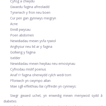
Cyfog a chwydu
Gwaedu fagina afreolaidd
Tynerwch y fron neu boen
Cur pen gan gynnwys meigryn
Acne
Ennill pwysau
Poen abdomen
Newidiadau mewn ysfa rywiol
Anghysur neu lid ar y fagina
Gollwng y fagina
Iselder
Newidiadau mewn hwyliau neu emosiynau
Cyfnodau mislif poenus
Anaf i'r fagina oherwydd cylch wedi torri
Ffoniwch yn cwympo allan
Mae sgîl-effeithiau llai cyffredin yn cynnwys:
Siwgr gwaed uchel, yn enwedig mewn menywod sydd â
diabetes