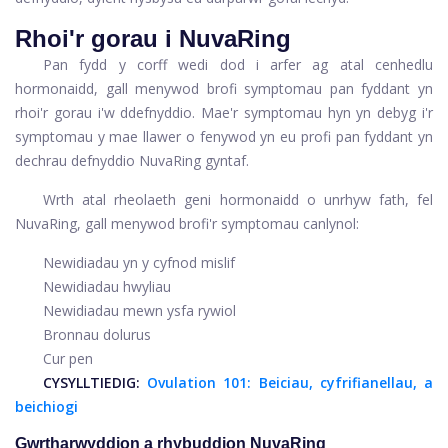
Rhoi'r gorau i NuvaRing
Pan fydd y corff wedi dod i arfer ag atal cenhedlu
hormonaidd, gall menywod brofi symptomau pan fyddant yn
rhoi'r gorau i'w ddefnyddio. Mae'r symptomau hyn yn debyg i'r
symptomau y mae llawer o fenywod yn eu profi pan fyddant yn
dechrau defnyddio NuvaRing gyntaf.
Wrth atal rheolaeth geni hormonaidd o unrhyw fath, fel
NuvaRing, gall menywod brofi'r symptomau canlynol:
Newidiadau yn y cyfnod mislif
Newidiadau hwyliau
Newidiadau mewn ysfa rywiol
Bronnau dolurus
Cur pen
CYSYLLTIEDIG:
Ovulation 101: Beiciau, cyfrifianellau, a
beichiogi
Gwrtharwyddion a rhybuddion NuvaRing