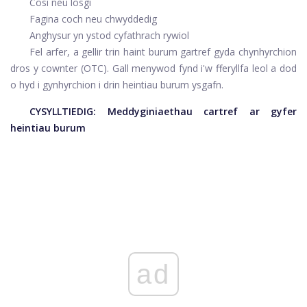
Cosi neu losgi
Fagina coch neu chwyddedig
Anghysur yn ystod cyfathrach rywiol
Fel arfer, a
gellir trin haint burum
gartref gyda chynhyrchion
dros y cownter (OTC). Gall menywod fynd i'w fferyllfa leol a dod
o hyd i gynhyrchion i drin heintiau burum ysgafn.
CYSYLLTIEDIG:
Meddyginiaethau cartref ar gyfer
heintiau burum
ad