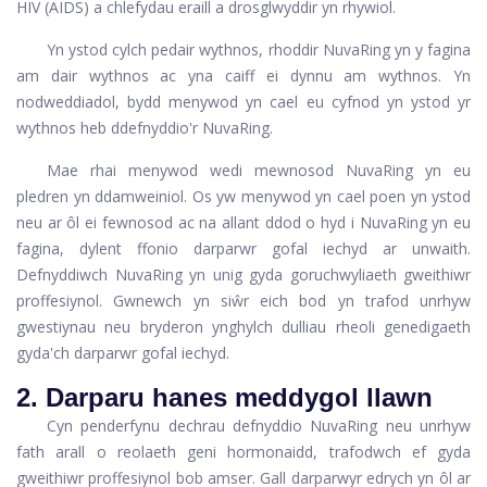
HIV (AIDS) a chlefydau eraill a drosglwyddir yn rhywiol.
Yn ystod cylch pedair wythnos, rhoddir NuvaRing yn y fagina
am dair wythnos ac yna caiff ei dynnu am wythnos. Yn
nodweddiadol, bydd menywod yn cael eu cyfnod yn ystod yr
wythnos heb ddefnyddio'r NuvaRing.
Mae rhai menywod wedi mewnosod NuvaRing yn eu
pledren yn ddamweiniol. Os yw menywod yn cael poen yn ystod
neu ar ôl ei fewnosod ac na allant ddod o hyd i NuvaRing yn eu
fagina, dylent ffonio darparwr gofal iechyd ar unwaith.
Defnyddiwch NuvaRing yn unig gyda goruchwyliaeth gweithiwr
proffesiynol. Gwnewch yn siŵr eich bod yn trafod unrhyw
gwestiynau neu bryderon ynghylch dulliau rheoli genedigaeth
gyda'ch darparwr gofal iechyd.
2. Darparu hanes meddygol llawn
Cyn penderfynu dechrau defnyddio NuvaRing neu unrhyw
fath arall o reolaeth geni hormonaidd, trafodwch ef gyda
gweithiwr proffesiynol bob amser. Gall darparwyr edrych yn ôl ar