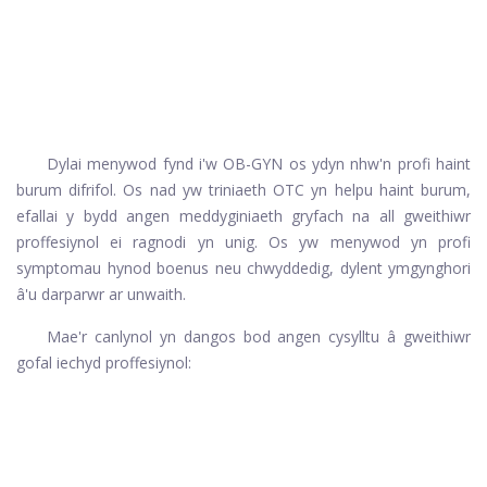
Dylai menywod fynd i'w OB-GYN os ydyn nhw'n profi haint
burum difrifol. Os nad yw triniaeth OTC yn helpu haint burum,
efallai y bydd angen meddyginiaeth gryfach na all gweithiwr
proffesiynol ei ragnodi yn unig. Os yw menywod yn profi
symptomau hynod boenus neu chwyddedig, dylent ymgynghori
â'u darparwr ar unwaith.
Mae'r canlynol yn dangos bod angen cysylltu â gweithiwr
gofal iechyd proffesiynol: