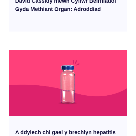
David Cassidy mewn Cyflwr Beirniadol
Gyda Methiant Organ: Adroddiad
A ddylech chi gael y brechlyn hepatitis