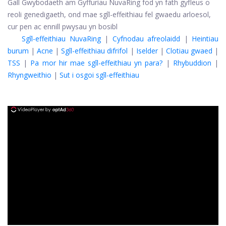
Gall Gwybodaeth am Gyffuriau NuvaRing fod yn fath gyfleus o
reoli genedigaeth, ond mae sgîl-effeithiau fel gwaedu arloesol,
cur pen ac ennill pwysau yn bosibl
Sgîl-effeithiau NuvaRing
|
Cyfnodau afreolaidd
|
Heintiau
burum
|
Acne
|
Sgîl-effeithiau difrifol
|
Iselder
|
Clotiau gwaed
|
TSS
|
Pa mor hir mae sgîl-effeithiau yn para?
|
Rhybuddion
|
Rhyngweithio
|
Sut i osgoi sgîl-effeithiau
ad