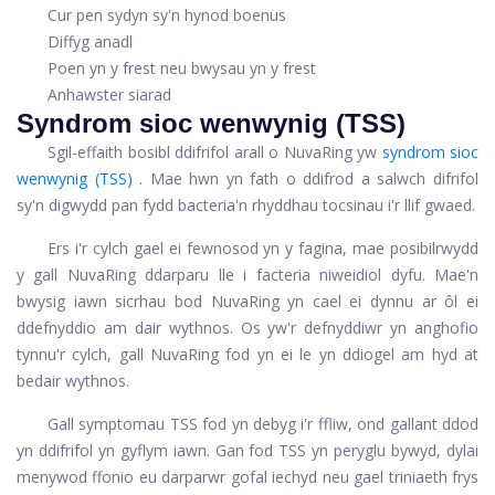
Cur pen sydyn sy'n hynod boenus
Diffyg anadl
Poen yn y frest neu bwysau yn y frest
Anhawster siarad
Syndrom sioc wenwynig (TSS)
Sgil-effaith bosibl ddifrifol arall o NuvaRing yw
syndrom sioc
wenwynig (TSS)
. Mae hwn yn fath o ddifrod a salwch difrifol
sy'n digwydd pan fydd bacteria'n rhyddhau tocsinau i'r llif gwaed.
Ers i'r cylch gael ei fewnosod yn y fagina, mae posibilrwydd
y gall NuvaRing ddarparu lle i facteria niweidiol dyfu. Mae'n
bwysig iawn sicrhau bod NuvaRing yn cael ei dynnu ar ôl ei
ddefnyddio am dair wythnos. Os yw'r defnyddiwr yn anghofio
tynnu'r cylch, gall NuvaRing fod yn ei le yn ddiogel am hyd at
bedair wythnos.
Gall symptomau TSS fod yn debyg i'r ffliw, ond gallant ddod
yn ddifrifol yn gyflym iawn. Gan fod TSS yn peryglu bywyd, dylai
menywod ffonio eu darparwr gofal iechyd neu gael triniaeth frys