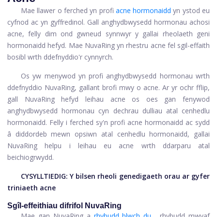
Mae llawer o ferched yn profi
acne hormonaidd
yn ystod eu
cyfnod ac yn gyffredinol. Gall anghydbwysedd hormonau achosi
acne, felly dim ond gwneud synnwyr y gallai rheolaeth geni
hormonaidd hefyd. Mae NuvaRing yn rhestru acne fel sgil-effaith
bosibl wrth ddefnyddio'r cynnyrch.
Os yw menywod yn profi anghydbwysedd hormonau wrth
ddefnyddio NuvaRing, gallant brofi mwy o acne. Ar yr ochr fflip,
gall NuvaRing hefyd leihau acne os oes gan fenywod
anghydbwysedd hormonau cyn dechrau dulliau atal cenhedlu
hormonaidd. Felly i ferched sy'n profi acne hormonaidd ac sydd
â diddordeb mewn opsiwn atal cenhedlu hormonaidd, gallai
NuvaRing helpu i leihau eu acne wrth ddarparu atal
beichiogrwydd.
CYSYLLTIEDIG:
Y bilsen rheoli genedigaeth orau ar gyfer
triniaeth acne
Sgîl-effeithiau difrifol NuvaRing
Mae gan NuvaRing a
rhybudd blwch du
, rhybudd mwyaf