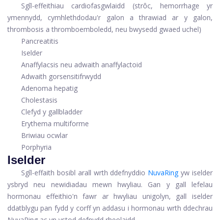
Sgîl-effeithiau cardiofasgwlaidd (strôc, hemorrhage yr
ymennydd, cymhlethdodau'r galon a thrawiad ar y galon,
thrombosis a thromboemboledd, neu bwysedd gwaed uchel)
Pancreatitis
Iselder
Anaffylacsis neu adwaith anaffylactoid
Adwaith gorsensitifrwydd
Adenoma hepatig
Cholestasis
Clefyd y gallbladder
Erythema multiforme
Briwiau ocwlar
Porphyria
Iselder
Sgîl-effaith bosibl arall wrth ddefnyddio
NuvaRing
yw iselder
ysbryd neu newidiadau mewn hwyliau. Gan y gall lefelau
hormonau effeithio'n fawr ar hwyliau unigolyn, gall iselder
ddatblygu pan fydd y corff yn addasu i hormonau wrth ddechrau
NuvaRing ac yn ystod defnydd rheolaidd.