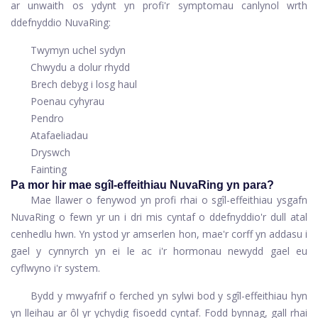
ar unwaith os ydynt yn profi'r symptomau canlynol wrth
ddefnyddio NuvaRing:
Twymyn uchel sydyn
Chwydu a dolur rhydd
Brech debyg i losg haul
Poenau cyhyrau
Pendro
Atafaeliadau
Dryswch
Fainting
Pa mor hir mae sgîl-effeithiau NuvaRing yn para?
Mae llawer o fenywod yn profi rhai o sgîl-effeithiau ysgafn
NuvaRing o fewn yr un i dri mis cyntaf o ddefnyddio'r dull atal
cenhedlu hwn. Yn ystod yr amserlen hon, mae'r corff yn addasu i
gael y cynnyrch yn ei le ac i'r hormonau newydd gael eu
cyflwyno i'r system.
Bydd y mwyafrif o ferched yn sylwi bod y sgîl-effeithiau hyn
yn lleihau ar ôl yr ychydig fisoedd cyntaf. Fodd bynnag, gall rhai