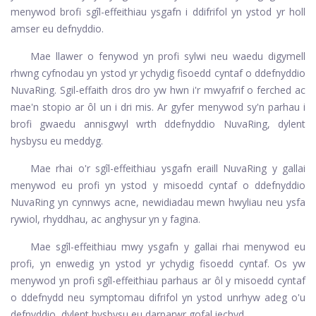
menywod brofi sgîl-effeithiau ysgafn i ddifrifol yn ystod yr holl
amser eu defnyddio.
Mae llawer o fenywod yn profi sylwi neu waedu digymell
rhwng cyfnodau yn ystod yr ychydig fisoedd cyntaf o ddefnyddio
NuvaRing. Sgil-effaith dros dro yw hwn i'r mwyafrif o ferched ac
mae'n stopio ar ôl un i dri mis. Ar gyfer menywod sy'n parhau i
brofi gwaedu annisgwyl wrth ddefnyddio NuvaRing, dylent
hysbysu eu meddyg.
Mae rhai o'r sgîl-effeithiau ysgafn eraill NuvaRing y gallai
menywod eu profi yn ystod y misoedd cyntaf o ddefnyddio
NuvaRing yn cynnwys acne, newidiadau mewn hwyliau neu ysfa
rywiol, rhyddhau, ac anghysur yn y fagina.
Mae sgîl-effeithiau mwy ysgafn y gallai rhai menywod eu
profi, yn enwedig yn ystod yr ychydig fisoedd cyntaf. Os yw
menywod yn profi sgîl-effeithiau parhaus ar ôl y misoedd cyntaf
o ddefnydd neu symptomau difrifol yn ystod unrhyw adeg o'u
defnyddio, dylent hysbysu eu darparwr gofal iechyd.