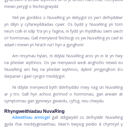
mewn perygl o feichiogrwydd.
Nid yw gorddos o NuvaRing yn debygol os yw'r defnyddiwr
yn dilyn y cyfarwyddiadau cywir. Os bydd y NuvaRing yn torri
neu’n colli ei siâp ’tra yn y fagina, ni fydd yn rhyddhau swm uwch
o’r hormonau. Gall menywod feichiogi os yw NuvaRing yn cael ei
adael i mewn yn hirach na'r hyn a gynghorir.
Am resymau hylan, ni ddylai NuvaRing aros yn ei le yn hwy
na phedair wythnos. Os yw menywod wedi anghofio newid eu
NuvaRing am fwy na phedair wythnos, dylent ymgynghori â'u
darparwr i gael cyngor meddygol.
Ni ddylai menywod byth ddefnyddio mwy nag un NuvaRing
ar y tro. Gall hyn achosi gormod o hormonau, gan arwain at
symptomau gan gynnwys gwaedu, cyfog, neu chwydu.
Rhyngweithiadau NuvaRing
Adweithiau anniogel
gall ddigwydd os defnyddir NuvaRing
gyda rhai meddyginiaethau. Mae'n bwysig peidio â chymryd y