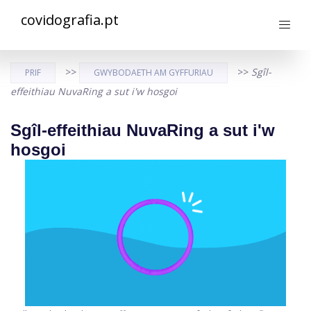
covidografia.pt
>>
>>
Sgîl-
PRIF
GWYBODAETH AM GYFFURIAU
effeithiau NuvaRing a sut i'w hosgoi
Sgîl-effeithiau NuvaRing a sut i'w
hosgoi