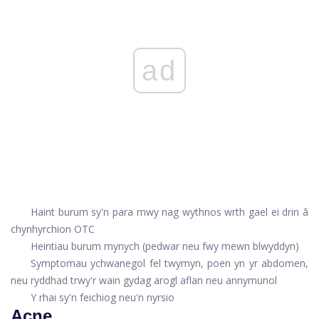
ad
Haint burum sy'n para mwy nag wythnos wrth gael ei drin â
chynhyrchion OTC
Heintiau burum mynych (pedwar neu fwy mewn blwyddyn)
Symptomau ychwanegol fel twymyn, poen yn yr abdomen,
neu ryddhad trwy'r wain gydag arogl aflan neu annymunol
Y rhai sy'n feichiog neu'n nyrsio
Acne