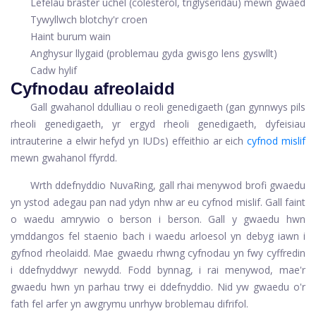
Lefelau braster uchel (colesterol, triglyseridau) mewn gwaed
Tywyllwch blotchy'r croen
Haint burum wain
Anghysur llygaid (problemau gyda gwisgo lens gyswllt)
Cadw hylif
Cyfnodau afreolaidd
Gall gwahanol ddulliau o reoli genedigaeth (gan gynnwys pils
rheoli genedigaeth, yr ergyd rheoli genedigaeth, dyfeisiau
intrauterine a elwir hefyd yn IUDs) effeithio ar eich
cyfnod mislif
mewn gwahanol ffyrdd.
Wrth ddefnyddio NuvaRing, gall rhai menywod brofi gwaedu
yn ystod adegau pan nad ydyn nhw ar eu cyfnod mislif. Gall faint
o waedu amrywio o berson i berson. Gall y gwaedu hwn
ymddangos fel staenio bach i waedu arloesol yn debyg iawn i
gyfnod rheolaidd. Mae gwaedu rhwng cyfnodau yn fwy cyffredin
i ddefnyddwyr newydd. Fodd bynnag, i rai menywod, mae'r
gwaedu hwn yn parhau trwy ei ddefnyddio. Nid yw gwaedu o'r
fath fel arfer yn awgrymu unrhyw broblemau difrifol.