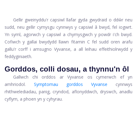
Gellir gweinyddu'r capsiwl llafar gyda gwydraid o ddŵr neu
sudd, neu gellir cymysgu cynnwys y capsiwl â bwyd, fel iogwrt.
Yn syml, agorwch y capsiwl a chymysgwch y powdr i'ch bwyd.
Cofiwch y gallai bwydydd llawn fitamin C fel sudd oren arafu
gallu'r corff i amsugno Vyvanse, a all leihau effeithiolrwydd y
feddyginiaeth.
Gorddos, colli dosau, a thynnu'n ôl
Gallwch chi orddos ar Vyvanse os cymerwch ef yn
amhriodol.
Symptomau gorddos Vyvanse
cynnwys
rhithwelediadau, panig, cryndod, aflonyddwch, dryswch, anadlu
cyflym, a phoen yn y cyhyrau.