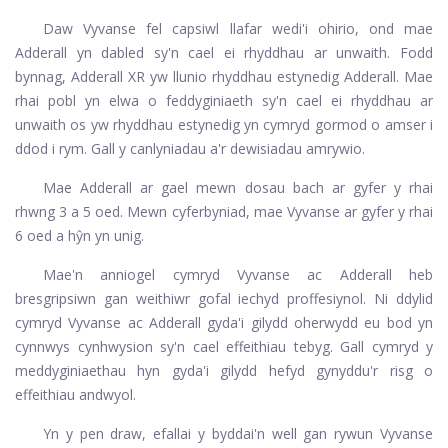
Daw Vyvanse fel capsiwl llafar wedi'i ohirio, ond mae
Adderall yn dabled sy'n cael ei rhyddhau ar unwaith. Fodd
bynnag, Adderall XR yw llunio rhyddhau estynedig Adderall. Mae
rhai pobl yn elwa o feddyginiaeth sy'n cael ei rhyddhau ar
unwaith os yw rhyddhau estynedig yn cymryd gormod o amser i
ddod i rym. Gall y canlyniadau a'r dewisiadau amrywio.
Mae Adderall ar gael mewn dosau bach ar gyfer y rhai
rhwng 3 a 5 oed. Mewn cyferbyniad, mae Vyvanse ar gyfer y rhai
6 oed a hŷn yn unig.
Mae'n anniogel cymryd Vyvanse ac Adderall heb
bresgripsiwn gan weithiwr gofal iechyd proffesiynol. Ni ddylid
cymryd Vyvanse ac Adderall gyda'i gilydd oherwydd eu bod yn
cynnwys cynhwysion sy'n cael effeithiau tebyg. Gall cymryd y
meddyginiaethau hyn gyda'i gilydd hefyd gynyddu'r risg o
effeithiau andwyol.
Yn y pen draw, efallai y byddai'n well gan rywun Vyvanse