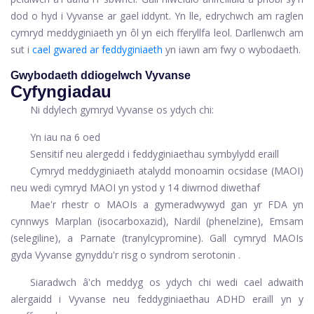
dod o hyd i Vyvanse ar gael iddynt. Yn lle, edrychwch am raglen
cymryd meddyginiaeth yn ôl yn eich fferyllfa leol. Darllenwch am
sut i
cael gwared ar feddyginiaeth
yn iawn am fwy o wybodaeth.
Gwybodaeth ddiogelwch Vyvanse
Cyfyngiadau
Ni ddylech gymryd Vyvanse os ydych chi:
Yn iau na 6 oed
Sensitif neu alergedd i feddyginiaethau symbylydd eraill
Cymryd meddyginiaeth atalydd monoamin ocsidase (MAOI)
neu wedi cymryd MAOI yn ystod y 14 diwrnod diwethaf
Mae'r rhestr o MAOIs a gymeradwywyd gan yr FDA yn
cynnwys Marplan (isocarboxazid), Nardil (phenelzine), Emsam
(selegiline), a Parnate (tranylcypromine). Gall cymryd MAOIs
gyda Vyvanse gynyddu'r risg o
syndrom serotonin
.
Siaradwch â'ch meddyg os ydych chi wedi cael adwaith
alergaidd i Vyvanse neu feddyginiaethau ADHD eraill yn y