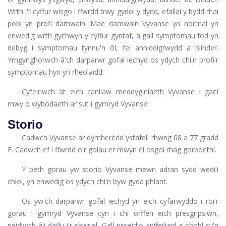
Wrth i'r cyffur wisgo i ffwrdd trwy gydol y dydd, efallai y bydd rhai
pobl yn profi damwain. Mae damwain Vyvanse yn normal yn
enwedig wrth gychwyn y cyffur gyntaf, a gall symptomau fod yn
debyg i symptomau tynnu'n ôl, fel anniddigrwydd a blinder.
Ymgynghorwch â'ch darparwr gofal iechyd os ydych chi'n profi'r
symptomau hyn yn rheolaidd.
Cyfeiriwch at eich canllaw meddyginiaeth Vyvanse i gael
mwy o wybodaeth ar sut i gymryd Vyvanse.
Storio
Cadwch Vyvanse ar dymheredd ystafell rhwng 68 a 77 gradd
F. Cadwch ef i ffwrdd o'r golau er mwyn ei osgoi rhag gorboethi.
Y peth gorau yw storio Vyvanse mewn adran sydd wedi'i
chloi, yn enwedig os ydych chi'n byw gyda phlant.
Os yw'ch darparwr gofal iechyd yn eich cyfarwyddo i roi'r
gorau i gymryd Vyvanse cyn i chi orffen eich presgripsiwn,
peidiwch â'i daflu i'r sbwriel. Gall niweidio anifeiliaid a phobl sy'n