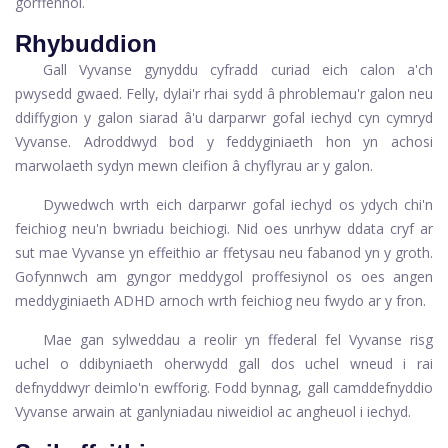
gorffennol.
Rhybuddion
Gall Vyvanse gynyddu cyfradd curiad eich calon a'ch
pwysedd gwaed. Felly, dylai'r rhai sydd â phroblemau'r galon neu
ddiffygion y galon siarad â'u darparwr gofal iechyd cyn cymryd
Vyvanse. Adroddwyd bod y feddyginiaeth hon yn achosi
marwolaeth sydyn mewn cleifion â chyflyrau ar y galon.
Dywedwch wrth eich darparwr gofal iechyd os ydych chi'n
feichiog neu'n bwriadu beichiogi. Nid oes unrhyw ddata cryf ar
sut mae Vyvanse yn effeithio ar ffetysau neu fabanod yn y groth.
Gofynnwch am gyngor meddygol proffesiynol os oes angen
meddyginiaeth ADHD arnoch wrth feichiog neu fwydo ar y fron.
Mae gan sylweddau a reolir yn ffederal fel Vyvanse risg
uchel o ddibyniaeth oherwydd gall dos uchel wneud i rai
defnyddwyr deimlo'n ewfforig. Fodd bynnag, gall camddefnyddio
Vyvanse arwain at ganlyniadau niweidiol ac angheuol i iechyd.