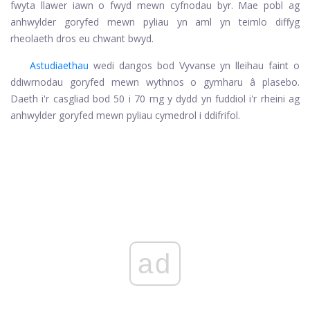
fwyta llawer iawn o fwyd mewn cyfnodau byr. Mae pobl ag
anhwylder goryfed mewn pyliau yn aml yn teimlo diffyg
rheolaeth dros eu chwant bwyd.
Astudiaethau
wedi dangos bod Vyvanse yn lleihau faint o
ddiwrnodau goryfed mewn wythnos o gymharu â plasebo.
Daeth i'r casgliad bod 50 i 70 mg y dydd yn fuddiol i'r rheini ag
anhwylder goryfed mewn pyliau cymedrol i ddifrifol.
ad