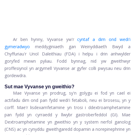
Ar ben hynny, Vyvanse yw'r
cyntaf a dim ond wedi'i
gymeradwyo
meddyginiaeth gan Weinyddiaeth Bwyd a
Chyffuriau'r Unol Daleithiau (FDA) i helpu i drin anhwylder
goryfed mewn pyliau. Fodd bynnag, nid yw gweithwyr
proffesiynol yn argymell Vyvanse ar gyfer colli pwysau neu drin
gordewdra.
Sut mae Vyvanse yn gweithio?
Mae Vyvanse yn prodrug, sy'n golygu ei fod yn cael ei
actifadu dim ond pan fydd wedi'i fetaboli, neu ei brosesu, yn y
corff. Mae'r lisdexamfetamine yn trosi i ddextroamphetamine
pan fydd yn cyrraedd y llwybr gastroberfeddol (GI). Mae
Dextroamphetamine yn gweithio yn y system nerfol ganolog
(CNS) ac yn cynyddu gweithgaredd dopamin a norepinephrine yn