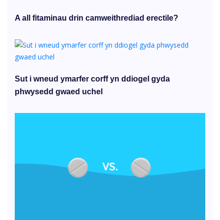
A all fitaminau drin camweithrediad erectile?
Sut i wneud ymarfer corff yn ddiogel gyda
phwysedd gwaed uchel