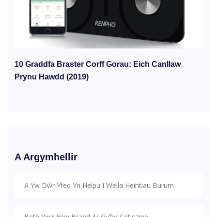
10 Graddfa Braster Corff Gorau: Eich Canllaw
Prynu Hawdd (2019)
A Argymhellir
A Yw Dŵr Yfed Yn Helpu I Wella Heintiau Burum
Beth Yw'r Enw Brand Ar Gyfer Cetirizine