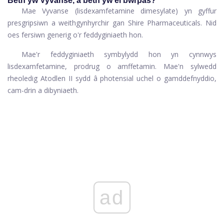
Beth yw Vyvanse, a beth yw ei bwrpas?
Mae Vyvanse (lisdexamfetamine dimesylate) yn gyffur
presgripsiwn a weithgynhyrchir gan Shire Pharmaceuticals. Nid
oes fersiwn generig o'r feddyginiaeth hon.
Mae'r feddyginiaeth symbylydd hon yn cynnwys
lisdexamfetamine, prodrug o amffetamin. Mae'n sylwedd
rheoledig Atodlen II sydd â photensial uchel o gamddefnyddio,
cam-drin a dibyniaeth.
ad