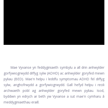
ad
Mae Vyvanse yn feddyginiaeth symbylu a all drin anhwylder
gorfywiogrwydd diffyg sylw (ADHD) ac anhwylder goryfed mewn
pyliau (BED). Mae'n helpu i leddfu symptomau ADHD fel diffyg
sylw, anghofrwydd a gorfywiogrwydd. Gall hefyd helpu i reoli
archwaeth pobl ag anhwylder goryfed mewn pyliau. Isod,
byddwn yn edrych ar beth yw Vyvanse a sut mae'n cymharu â
meddyginiaethau eraill.