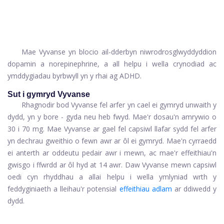
Mae Vyvanse yn blocio ail-dderbyn niwrodrosglwyddyddion
dopamin a norepinephrine, a all helpu i wella crynodiad ac
ymddygiadau byrbwyll yn y rhai ag ADHD.
Sut i gymryd Vyvanse
Rhagnodir bod Vyvanse fel arfer yn cael ei gymryd unwaith y
dydd, yn y bore - gyda neu heb fwyd. Mae'r dosau'n amrywio o
30 i 70 mg. Mae Vyvanse ar gael fel capsiwl llafar sydd fel arfer
yn dechrau gweithio o fewn awr ar ôl ei gymryd. Mae'n cyrraedd
ei anterth ar oddeutu pedair awr i mewn, ac mae'r effeithiau'n
gwisgo i ffwrdd ar ôl hyd at 14 awr. Daw Vyvanse mewn capsiwl
oedi cyn rhyddhau a allai helpu i wella ymlyniad wrth y
feddyginiaeth a lleihau'r potensial
effeithiau adlam
ar ddiwedd y
dydd.