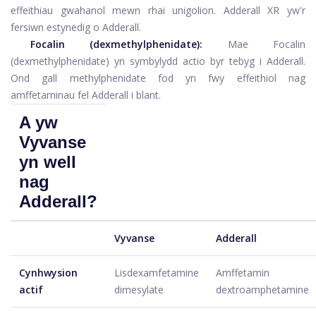
effeithiau gwahanol mewn rhai unigolion. Adderall XR yw'r
fersiwn estynedig o Adderall.
Focalin
(dexmethylphenidate):
Mae Focalin
(dexmethylphenidate) yn symbylydd actio byr tebyg i Adderall.
Ond gall methylphenidate fod yn fwy effeithiol nag
amffetaminau fel Adderall i blant.
A yw
Vyvanse
yn well
nag
Adderall?
Vyvanse
Adderall
Cynhwysion
Lisdexamfetamine
Amffetamin
actif
dimesylate
dextroamphetamine