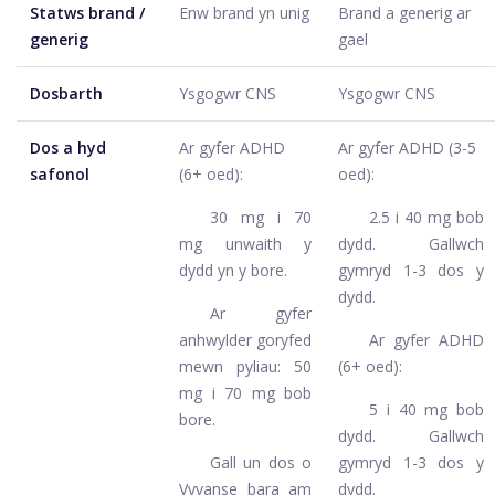
Statws brand /
Enw brand yn unig
Brand a generig ar
generig
gael
Dosbarth
Ysgogwr CNS
Ysgogwr CNS
Dos a hyd
Ar gyfer ADHD
Ar gyfer ADHD (3-5
safonol
(6+ oed):
oed):
30 mg i 70
2.5 i 40 mg bob
mg unwaith y
dydd. Gallwch
dydd yn y bore.
gymryd 1-3 dos y
dydd.
Ar gyfer
anhwylder goryfed
Ar gyfer ADHD
mewn pyliau: 50
(6+ oed):
mg i 70 mg bob
5 i 40 mg bob
bore.
dydd. Gallwch
Gall un dos o
gymryd 1-3 dos y
Vyvanse bara am
dydd.