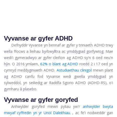
Vyvanse ar gyfer ADHD
Defnyddir Vyvanse yn bennaf ar gyfer y
triniaeth ADHD
trwy
wella ffocws a lleihau byrbwylltra ac ymddygiad gorfywiog. Mae
wedi'i gymeradwyo ar gyfer cleifion ag ADHD sy'n 6 oed neu'n
hŷn. O 2016 ymlaen,
62% o blant ag ADHD
roedd 2 i 17 oed yn
cymryd meddyginiaeth ADHD.
Astudiaethau clinigol
mewn plant
ag ADHD canfu fod Vyvanse wedi gwella ymddygiad yn
sylweddol, yn seiliedig ar Raddfa Sgorio ADHD (ADHD-RS), o'i
gymharu â plasebo.
Vyvanse ar gyfer goryfed
Anhwylder goryfed mewn pyliau yw'r
anhwylder bwyta
mwyaf cyffredin yn yr Unol Daleithiau.
, ac fe'i nodweddir gan