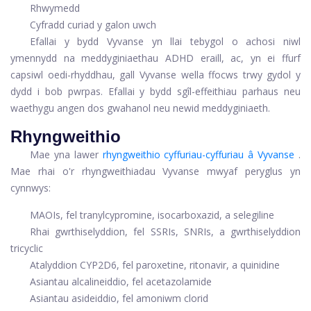
Rhwymedd
Cyfradd curiad y galon uwch
Efallai y bydd Vyvanse yn llai tebygol o achosi niwl
ymennydd na meddyginiaethau ADHD eraill, ac, yn ei ffurf
capsiwl oedi-rhyddhau, gall Vyvanse wella ffocws trwy gydol y
dydd i bob pwrpas. Efallai y bydd sgîl-effeithiau parhaus neu
waethygu angen dos gwahanol neu newid meddyginiaeth.
Rhyngweithio
Mae yna lawer
rhyngweithio cyffuriau-cyffuriau â Vyvanse
.
Mae rhai o'r rhyngweithiadau Vyvanse mwyaf peryglus yn
cynnwys:
MAOIs, fel tranylcypromine, isocarboxazid, a selegiline
Rhai gwrthiselyddion, fel SSRIs, SNRIs, a gwrthiselyddion
tricyclic
Atalyddion CYP2D6, fel paroxetine, ritonavir, a quinidine
Asiantau alcalineiddio, fel acetazolamide
Asiantau asideiddio, fel amoniwm clorid