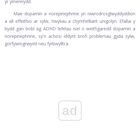
yr ymennydd.
Mae dopamin a norepinephrine yn niwrodrosglwyddyddion
a all effeithio ar sylw, hwyliau a chymhelliant unigolyn. Efallai y
bydd gan bobl ag ADHD lefelau isel o weithgaredd dopamin a
norepinephrine, sy'n achosi iddynt brofi problemau gyda sylw,
gorfywiogrwydd neu fyrbwylltra.
ad