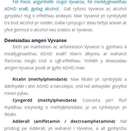
Fel rheol, argymhellir osgoi Vyvanse, fel meddyginiaethau
ADHD eraill, gydag alcohol
. Gall cyfuno Vyvanse ac alcohol
gynyddu'r risg o effeithiau andwyol. Mae Vyvanse yn symbylydd
tra bod alcohol yn iselder. Gallai cymysgu'r ddau hefyd arwain at
yfed gormod o alcohol neu orddos ar Vyvanse.
Dewisiadau amgen Vyvanse
Beth yw manteision ac anfanteision Vyvanse o gymharu â
meddyginiaethau ADHD eraill? Mae'n dibynnu ar wahanol
ffactorau megis cost a sgîl-effeithiau. Ymhlith y dewisiadau
amgen Vyvanse posib ar gyfer ADHD mae:
Ritalin
(methylphenidate):
Mae Ritalin yn symbylydd a
ddefnyddir i drin ADHD a narcolepsi, ond nid anhwylder goryfed
mewn pyliau.
Cyngerdd
(methylphenidate):
Concerta yw'r ffurf
rhyddhau estynedig o methylphenidate, yr un cynhwysyn yn
Ritalin.
Adderall
(amffetamin / dextroamphetamine):
Nid
prodrug yw Adderall, yn wahanol i Vyvanse, a all gynhyrchu