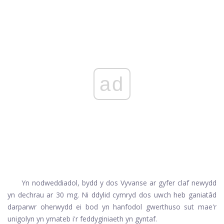
ad
Yn nodweddiadol, bydd y dos Vyvanse ar gyfer claf newydd
yn dechrau ar 30 mg. Ni ddylid cymryd dos uwch heb ganiatâd
darparwr oherwydd ei bod yn hanfodol gwerthuso sut mae'r
unigolyn yn ymateb i'r feddyginiaeth yn gyntaf.