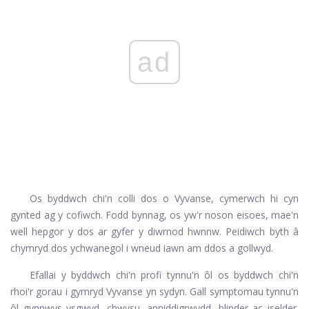
ad
Os byddwch chi'n colli dos o Vyvanse, cymerwch hi cyn
gynted ag y cofiwch. Fodd bynnag, os yw'r noson eisoes, mae'n
well hepgor y dos ar gyfer y diwrnod hwnnw. Peidiwch byth â
chymryd dos ychwanegol i wneud iawn am ddos ​​a gollwyd.
Efallai y byddwch chi'n profi tynnu'n ôl os byddwch chi'n
rhoi'r gorau i gymryd Vyvanse yn sydyn. Gall symptomau tynnu'n
ôl gynnwys ysgwyd, chwysu, anniddigrwydd, blinder ac iselder.