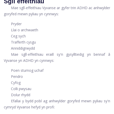
Sgil effeithiau
Mae sgîl-effeithiau Vyvanse ar gyfer trin ADHD ac anhwylder
goryfed mewn pyliau yn cynnwys:
Pryder
Llai o archwaeth
Ceg sych
Trafferth cysgu
Anniddigrwydd
Mae sgîl-effeithiau eraill sy'n gysylltiedig yn bennaf â
Vyvanse yn ADHD yn cynnwys:
Poen stumog uchaf
Pendro
Cyfog
Colli pwysau
Dolur rhydd
Efallai y bydd pobl ag anhwylder goryfed mewn pyliau sy'n
cymryd Vyvanse hefyd yn profi: