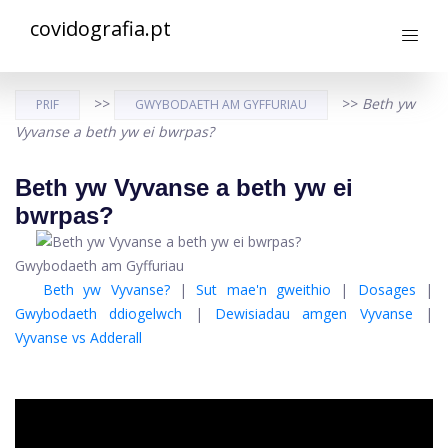
covidografia.pt
>>
>>
Beth yw
PRIF
GWYBODAETH AM GYFFURIAU
Vyvanse a beth yw ei bwrpas?
Beth yw Vyvanse a beth yw ei
bwrpas?
Gwybodaeth am Gyffuriau
Beth yw Vyvanse?
|
Sut mae'n gweithio
|
Dosages
|
Gwybodaeth ddiogelwch
|
Dewisiadau amgen Vyvanse
|
Vyvanse vs Adderall