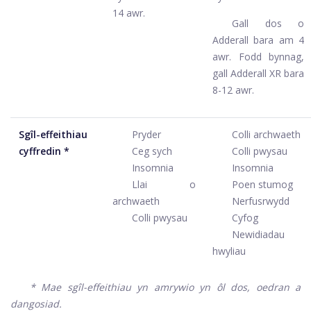
14 awr.
Gall dos o
Adderall bara am 4
awr. Fodd bynnag,
gall Adderall XR bara
8-12 awr.
Sgîl-effeithiau
Pryder
Colli archwaeth
cyffredin *
Ceg sych
Colli pwysau
Insomnia
Insomnia
Llai o
Poen stumog
archwaeth
Nerfusrwydd
Colli pwysau
Cyfog
Newidiadau
hwyliau
* Mae sgîl-effeithiau yn amrywio yn ôl dos, oedran a
dangosiad.