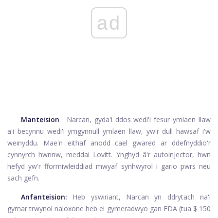
ad
Manteision
: Narcan, gyda'i ddos ​​wedi'i fesur ymlaen llaw
a'i becynnu wedi'i ymgynnull ymlaen llaw, yw'r dull hawsaf i'w
weinyddu. Mae'n eithaf anodd cael gwared ar ddefnyddio'r
cynnyrch hwnnw, meddai Lovitt. Ynghyd â'r autoinjector, hwn
hefyd yw'r fformiwleiddiad mwyaf synhwyrol i gario pwrs neu
sach gefn.
Anfanteision:
Heb yswiriant,
Narcan
yn ddrytach na'i
gymar trwynol naloxone heb ei gymeradwyo gan FDA (tua $ 150