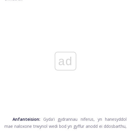
ad
Anfanteision:
Gyda'i gydrannau niferus, yn hanesyddol
mae naloxone trwynol wedi bod yn gyffur anodd ei ddosbarthu,