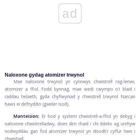
ad
Naloxone gydag atomizer trwynol
Mae naloxone trwynol yn cynnwys chwistrell rag-lenwi,
atomizer a ffiol. Fodd bynnag, mae wedi cwympo o'i blaid i
raddau helaeth, gyda chyflwyniad y chwistrell trwynol Narcan
haws ei defnyddio (gweler isod).
Manteision:
Er bod y system chwistrell-a-ffiol yn debyg i
naloxone chwistrelladwy, does dim rhaid i chi ddelio ag unrhyw
nodwyddau gan fod atomizer trwynol yn disodli'r cyffur hwn i
chwistrell.