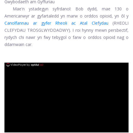
Gwybodaeth am Gyffuriau
Mae'n ystadegyn syfrdanol: Bob dydd, mae 130 o
Americanwyr ar gyfartaledd yn marw o orddos opioid, yn ôl y
Canolfannau ar gyfer Rheoli ac Atal Clefydau
(RHEOLI
CLEFYDAU TROSGLWYDDADWY). I roi hynny mewn persbectif,
rydych chi nawr yn fwy tebygol o farw o orddos opioid nag o
ddamwain car.
ad