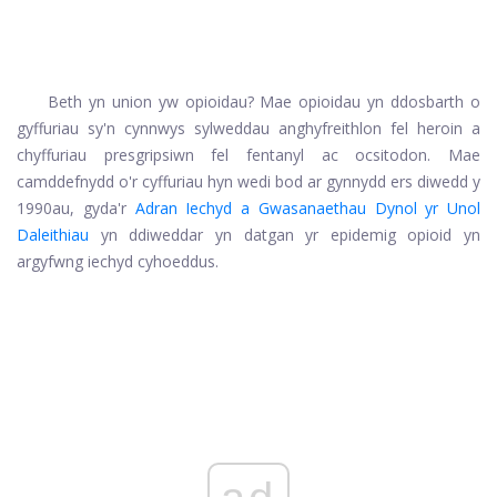
Beth yn union yw opioidau? Mae opioidau yn ddosbarth o
gyffuriau sy'n cynnwys sylweddau anghyfreithlon fel heroin a
chyffuriau presgripsiwn fel fentanyl ac ocsitodon. Mae
camddefnydd o'r cyffuriau hyn wedi bod ar gynnydd ers diwedd y
1990au, gyda'r
Adran Iechyd a Gwasanaethau Dynol yr Unol
Daleithiau
yn ddiweddar yn datgan yr epidemig opioid yn
argyfwng iechyd cyhoeddus.