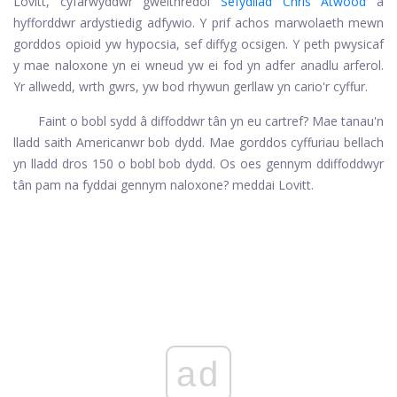
Lovitt, cyfarwyddwr gweithredol
Sefydliad Chris Atwood
a
hyfforddwr ardystiedig adfywio. Y prif achos marwolaeth mewn
gorddos opioid yw hypocsia, sef diffyg ocsigen. Y peth pwysicaf
y mae naloxone yn ei wneud yw ei fod yn adfer anadlu arferol.
Yr allwedd, wrth gwrs, yw bod rhywun gerllaw yn cario'r cyffur.
Faint o bobl sydd â diffoddwr tân yn eu cartref? Mae tanau'n
lladd saith Americanwr bob dydd. Mae gorddos cyffuriau bellach
yn lladd dros 150 o bobl bob dydd. Os oes gennym ddiffoddwyr
tân pam na fyddai gennym naloxone? meddai Lovitt.
ad