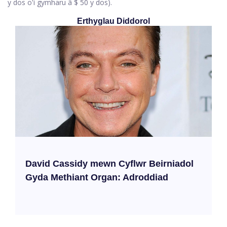
y dos o'i gymharu â $ 50 y dos).
Erthyglau Diddorol
David Cassidy mewn Cyflwr Beirniadol
Gyda Methiant Organ: Adroddiad