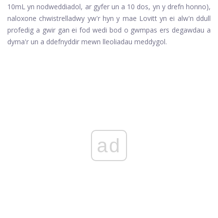
10mL yn nodweddiadol, ar gyfer un a 10 dos, yn y drefn honno),
naloxone chwistrelladwy yw'r hyn y mae Lovitt yn ei alw'n ddull
profedig a gwir gan ei fod wedi bod o gwmpas ers degawdau a
dyma'r un a ddefnyddir mewn lleoliadau meddygol.
ad