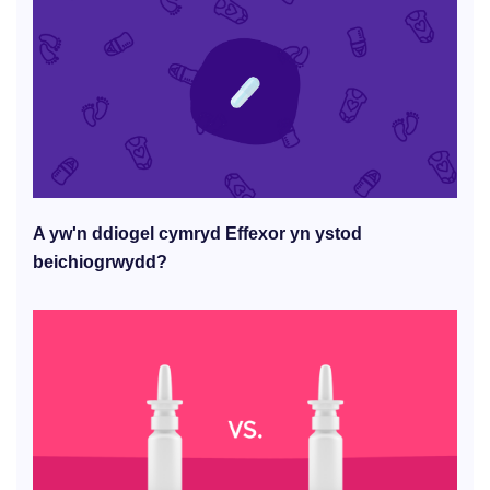
A yw'n ddiogel cymryd Effexor yn ystod
beichiogrwydd?