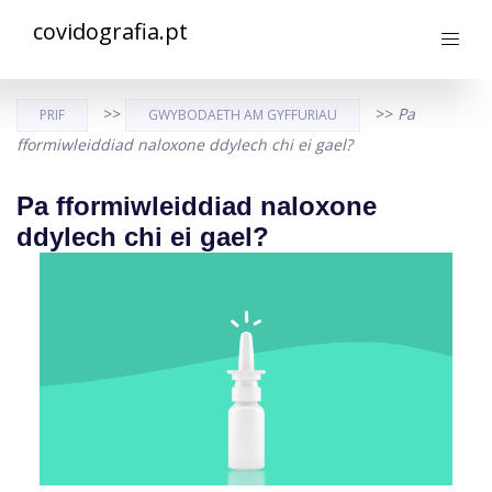
covidografia.pt
>>
>>
Pa
PRIF
GWYBODAETH AM GYFFURIAU
fformiwleiddiad naloxone ddylech chi ei gael?
Pa fformiwleiddiad naloxone
ddylech chi ei gael?