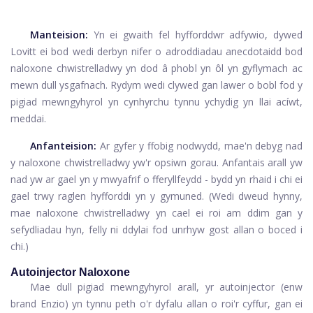
Manteision:
Yn ei gwaith fel hyfforddwr adfywio, dywed
Lovitt ei bod wedi derbyn nifer o adroddiadau anecdotaidd bod
naloxone chwistrelladwy yn dod â phobl yn ôl yn gyflymach ac
mewn dull ysgafnach. Rydym wedi clywed gan lawer o bobl fod y
pigiad mewngyhyrol yn cynhyrchu tynnu ychydig yn llai acíwt,
meddai.
Anfanteision:
Ar gyfer y ffobig nodwydd, mae'n debyg nad
y naloxone chwistrelladwy yw'r opsiwn gorau. Anfantais arall yw
nad yw ar gael yn y mwyafrif o fferyllfeydd - bydd yn rhaid i chi ei
gael trwy raglen hyfforddi yn y gymuned. (Wedi dweud hynny,
mae naloxone chwistrelladwy yn cael ei roi am ddim gan y
sefydliadau hyn, felly ni ddylai fod unrhyw gost allan o boced i
chi.)
Autoinjector Naloxone
Mae dull pigiad mewngyhyrol arall, yr autoinjector (enw
brand Enzio) yn tynnu peth o'r dyfalu allan o roi'r cyffur, gan ei