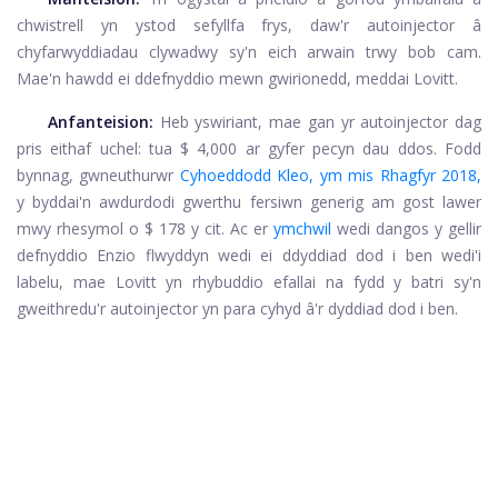
chwistrell yn ystod sefyllfa frys, daw'r autoinjector â
chyfarwyddiadau clywadwy sy'n eich arwain trwy bob cam.
Mae'n hawdd ei ddefnyddio mewn gwirionedd, meddai Lovitt.
Anfanteision:
Heb yswiriant, mae gan yr autoinjector dag
pris eithaf uchel: tua $ 4,000 ar gyfer pecyn dau ddos. Fodd
bynnag, gwneuthurwr
Cyhoeddodd Kleo, ym mis Rhagfyr 2018,
y byddai'n awdurdodi gwerthu fersiwn generig am gost lawer
mwy rhesymol o $ 178 y cit. Ac er
ymchwil
wedi dangos y gellir
defnyddio Enzio flwyddyn wedi ei ddyddiad dod i ben wedi'i
labelu, mae Lovitt yn rhybuddio efallai na fydd y batri sy'n
gweithredu'r autoinjector yn para cyhyd â'r dyddiad dod i ben.