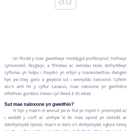
ad
Un ffordd y mae gweithwyr meddygol proffesiynol, trefnwyr
cymunedol, lleygwyr, a ffrindiau ac aelodau teulu defnyddwyr
cyffuriau yn helpu i frwydro yn erbyn y marwolaethau diangen
hyn yw trwy gario a gwybod sut i weinyddu naloxone. Cyfeirir
ato'n aml fel y cyffur Lasarus, mae naloxone yn gwrthdroi
effeithiau gorddos mewn cyn lleied â 30 eiliad.
Sut mae naloxone yn gweithio?
Yr hyn y mae'n ei wneud yw ei fod yn mynd i'r ymennydd ac
i weddill y corff ac unrhyw le lle mae opioid yn eistedd ar
dderbynnydd opioid, mae'n ei daro o'r derbynnydd, eglura Ginny