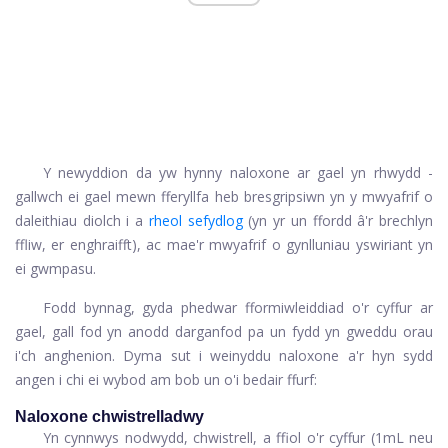
Y newyddion da yw hynny
naloxone
ar gael yn rhwydd -
gallwch ei gael mewn fferyllfa heb bresgripsiwn yn y mwyafrif o
daleithiau diolch i a
rheol sefydlog
(yn yr un ffordd â'r brechlyn
ffliw, er enghraifft), ac mae'r mwyafrif o gynlluniau yswiriant yn
ei gwmpasu.
Fodd bynnag, gyda phedwar fformiwleiddiad o'r cyffur ar
gael, gall fod yn anodd darganfod pa un fydd yn gweddu orau
i'ch anghenion. Dyma sut i weinyddu naloxone a'r hyn sydd
angen i chi ei wybod am bob un o'i bedair ffurf:
Naloxone chwistrelladwy
Yn cynnwys nodwydd, chwistrell, a ffiol o'r cyffur (1mL neu