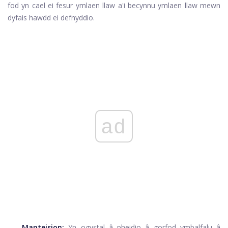
fod yn cael ei fesur ymlaen llaw a'i becynnu ymlaen llaw mewn
dyfais hawdd ei defnyddio.
ad
Manteision:
Yn ogystal â pheidio â gorfod ymbalfalu â