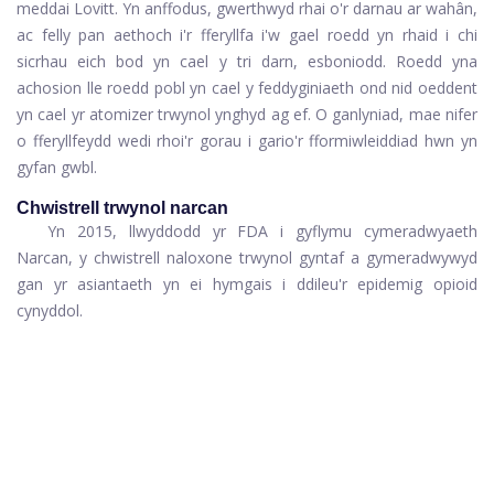
meddai Lovitt. Yn anffodus, gwerthwyd rhai o'r darnau ar wahân,
ac felly pan aethoch i'r fferyllfa i'w gael roedd yn rhaid i chi
sicrhau eich bod yn cael y tri darn, esboniodd. Roedd yna
achosion lle roedd pobl yn cael y feddyginiaeth ond nid oeddent
yn cael yr atomizer trwynol ynghyd ag ef. O ganlyniad, mae nifer
o fferyllfeydd wedi rhoi'r gorau i gario'r fformiwleiddiad hwn yn
gyfan gwbl.
Chwistrell trwynol narcan
Yn 2015, llwyddodd yr FDA i gyflymu cymeradwyaeth
Narcan, y chwistrell naloxone trwynol gyntaf a gymeradwywyd
gan yr asiantaeth yn ei hymgais i ddileu'r epidemig opioid
cynyddol.