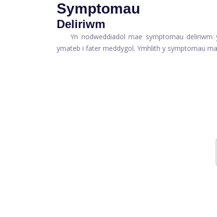
Symptomau
Deliriwm
Yn nodweddiadol mae symptomau deliriwm 
ymateb i fater meddygol. Ymhlith y symptomau ma