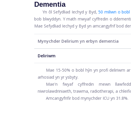
Dementia
Yn ôl Sefydliad Iechyd y Byd,
50 miliwn o bobl
bob blwyddyn. Y math mwyaf cyffredin o ddementia
Mae Sefydliad Iechyd y Byd yn amcangyfrif bod de
Mynychder Delirium yn erbyn dementia
Deliriwm
Mae 15-50% o bobl hŷn yn profi deliriwm ar
arhosiad yn yr ysbyty.
Mae'n fwyaf cyffredin mewn llawfeddy
niwrolawdriniaeth, trawma, radiotherapi, a chleifi
Amcangyfrifir bod mynychder ICU yn 31.8%.