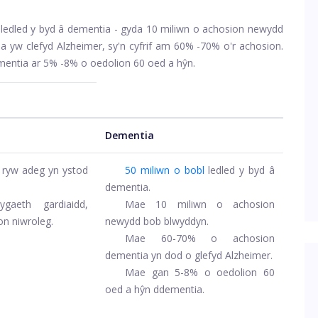
ledled y byd â dementia - gyda 10 miliwn o achosion newydd
 yw clefyd Alzheimer, sy'n cyfrif am 60% -70% o'r achosion.
mentia ar 5% -8% o oedolion 60 oed a hŷn.
Dementia
 ryw adeg yn ystod
50 miliwn o bobl
ledled y byd â
dementia.
gaeth gardiaidd,
Mae 10 miliwn o achosion
on niwroleg.
newydd bob blwyddyn.
Mae 60-70% o achosion
dementia yn dod o glefyd Alzheimer.
Mae gan 5-8% o oedolion 60
oed a hŷn ddementia.