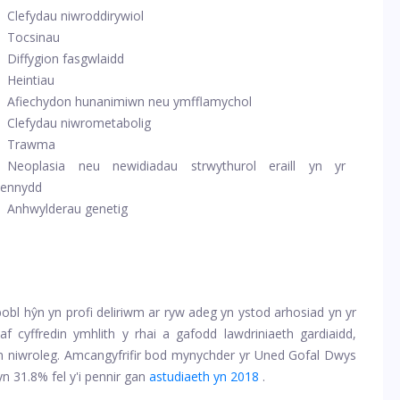
Clefydau niwroddirywiol
Tocsinau
Diffygion fasgwlaidd
Heintiau
Afiechydon hunanimiwn neu ymfflamychol
Clefydau niwrometabolig
Trawma
Neoplasia neu newidiadau strwythurol eraill yn yr
ennydd
Anhwylderau genetig
bl hŷn yn profi deliriwm ar ryw adeg yn ystod arhosiad yn yr
f cyffredin ymhlith y rhai a gafodd lawdriniaeth gardiaidd,
ion niwroleg. Amcangyfrifir bod mynychder yr Uned Gofal Dwys
yn 31.8% fel y'i pennir gan
astudiaeth yn 2018
.