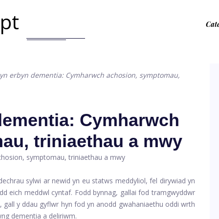
.pt
Cat
 yn erbyn dementia: Cymharwch achosion, symptomau,
 dementia: Cymharwch
au, triniaethau a mwy
echrau sylwi ar newid yn eu statws meddyliol, fel dirywiad yn
dd eich meddwl cyntaf. Fodd bynnag, gallai fod tramgwyddwr
n, gall y ddau gyflwr hyn fod yn anodd gwahaniaethu oddi wrth
wng dementia a deliriwm.