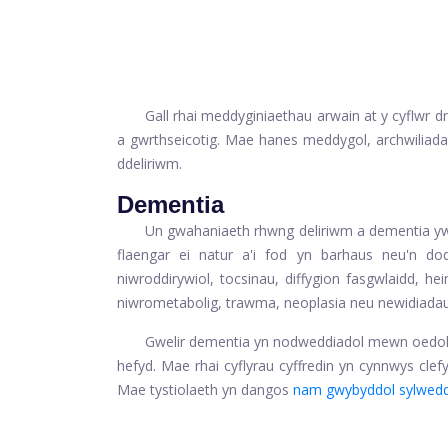
Gall rhai meddyginiaethau arwain at y cyflwr
a gwrthseicotig. Mae hanes meddygol, archwiliada
ddeliriwm.
Dementia
Un gwahaniaeth rhwng deliriwm a dementia yw 
flaengar ei natur a'i fod yn barhaus neu'n do
niwroddirywiol, tocsinau, diffygion fasgwlaidd, 
niwrometabolig, trawma, neoplasia neu newidiadau s
Gwelir dementia yn nodweddiadol mewn oedoli
hefyd. Mae rhai cyflyrau cyffredin yn cynnwys clef
Mae tystiolaeth yn dangos
nam gwybyddol sylwed