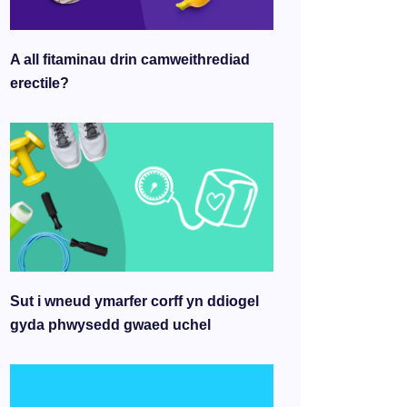
A all fitaminau drin camweithrediad
erectile?
Sut i wneud ymarfer corff yn ddiogel
gyda phwysedd gwaed uchel