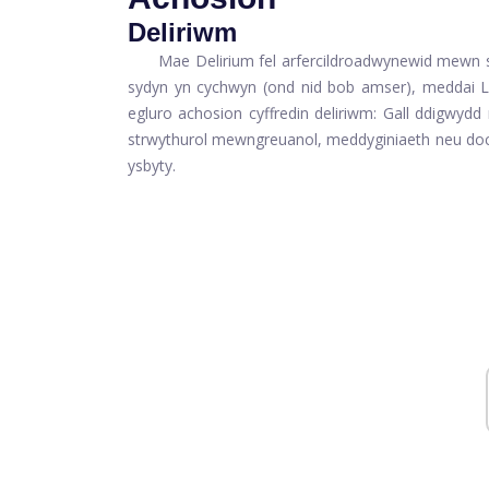
Deliriwm
Mae Delirium fel arfer
cildroadwy
newid mewn s
sydyn yn cychwyn (ond nid bob amser), meddai Li
egluro achosion cyffredin deliriwm: Gall ddigwyd
strwythurol mewngreuanol, meddyginiaeth neu doc
ysbyty.