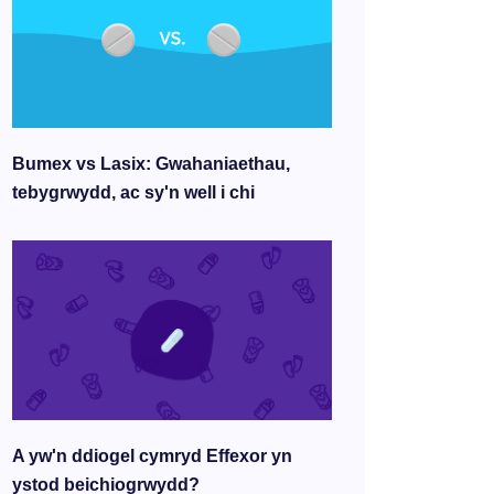
Bumex vs Lasix: Gwahaniaethau,
tebygrwydd, ac sy'n well i chi
A yw'n ddiogel cymryd Effexor yn
ystod beichiogrwydd?