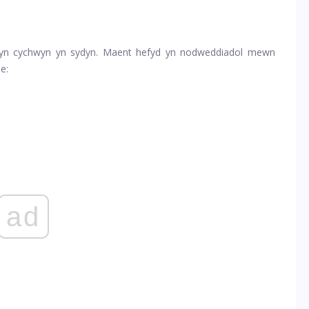
yn cychwyn yn sydyn. Maent hefyd yn nodweddiadol mewn
e:
ad