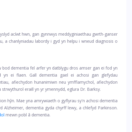
 dryslyd acíwt hwn, gan gynnwys meddyginiaethau gwrth-ganser
u, a chanlyniadau labordy i gyd yn helpu i wneud diagnosis o
bod dementia fel arfer yn datblygu dros amser gan ei fod yn
d yn ei flaen. Gall dementia gael ei achosi gan glefydau
heintiau, afiechydon hunanimiwn neu ymfflamychol, afiechydon
trwythurol eraill yn yr ymennydd, eglura Dr. Barksy.
on hŷn. Mae yna amrywiaeth o gyflyrau sy'n achosi dementia
yd Alzheimer, dementia gyda chyrff lewy, a chlefyd Parkinson.
dol
mewn pobl â dementia.