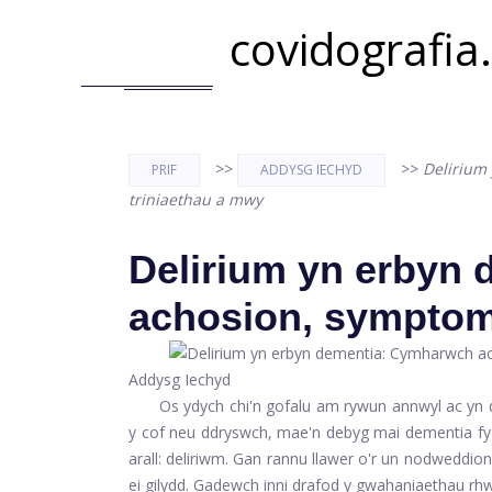
covidografia
>>
>>
Delirium
PRIF
ADDYSG IECHYD
triniaethau a mwy
Delirium yn erbyn
achosion, symptom
Addysg Iechyd
Os ydych chi'n gofalu am rywun annwyl ac yn d
y cof neu ddryswch, mae'n debyg mai dementia fy
arall: deliriwm. Gan rannu llawer o'r un nodweddio
ei gilydd. Gadewch inni drafod y gwahaniaethau rh