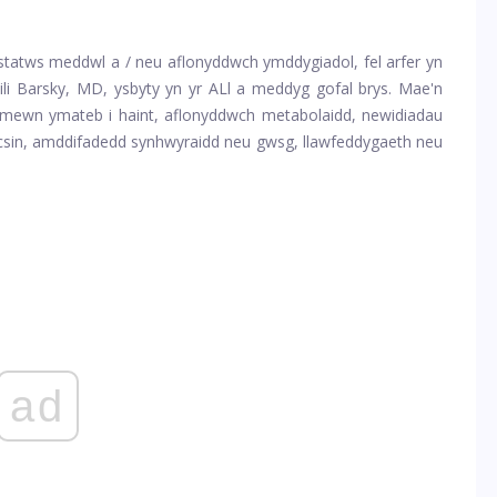
tatws meddwl a / neu aflonyddwch ymddygiadol, fel arfer yn
li Barsky, MD, ysbyty yn yr ALl a meddyg gofal brys. Mae'n
d mewn ymateb i haint, aflonyddwch metabolaidd, newidiadau
sin, amddifadedd synhwyraidd neu gwsg, llawfeddygaeth neu
ad