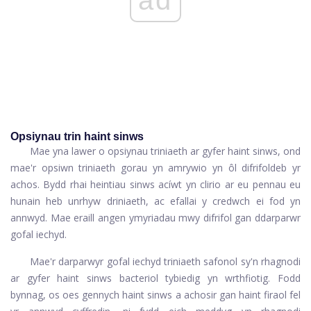
ad
Opsiynau trin haint sinws
Mae yna lawer o opsiynau triniaeth ar gyfer haint sinws, ond
mae'r opsiwn triniaeth gorau yn amrywio yn ôl difrifoldeb yr
achos. Bydd rhai heintiau sinws acíwt yn clirio ar eu pennau eu
hunain heb unrhyw driniaeth, ac efallai y credwch ei fod yn
annwyd. Mae eraill angen ymyriadau mwy difrifol gan ddarparwr
gofal iechyd.
Mae'r darparwyr gofal iechyd triniaeth safonol sy'n rhagnodi
ar gyfer haint sinws bacteriol tybiedig yn wrthfiotig. Fodd
bynnag, os oes gennych haint sinws a achosir gan haint firaol fel