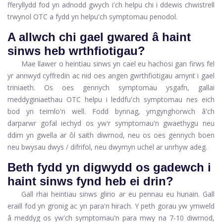
fferyllydd fod yn adnodd gwych i'ch helpu chi i ddewis chwistrell
trwynol OTC a fydd yn helpu'ch symptomau penodol.
A allwch chi gael gwared â haint
sinws heb wrthfiotigau?
Mae llawer o heintiau sinws yn cael eu hachosi gan firws fel
yr annwyd cyffredin ac nid oes angen gwrthfiotigau arnynt i gael
triniaeth. Os oes gennych symptomau ysgafn, gallai
meddyginiaethau OTC helpu i leddfu'ch symptomau nes eich
bod yn teimlo'n well. Fodd bynnag, ymgynghorwch â'ch
darparwr gofal iechyd os yw'r symptomau'n gwaethygu neu
ddim yn gwella ar ôl saith diwrnod, neu os oes gennych boen
neu bwysau dwys / difrifol, neu dwymyn uchel ar unrhyw adeg.
Beth fydd yn digwydd os gadewch i
haint sinws fynd heb ei drin?
Gall rhai heintiau sinws glirio ar eu pennau eu hunain. Gall
eraill fod yn gronig ac yn para'n hirach. Y peth gorau yw ymweld
â meddyg os yw'ch symptomau'n para mwy na 7-10 diwrnod,