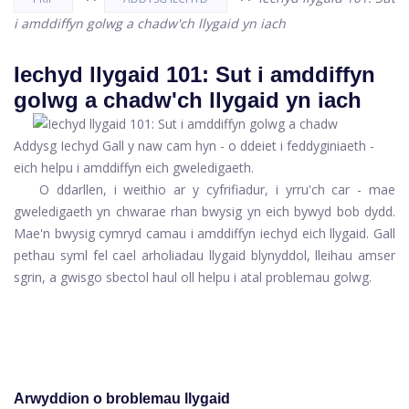
i amddiffyn golwg a chadw'ch llygaid yn iach
Iechyd llygaid 101: Sut i amddiffyn
golwg a chadw'ch llygaid yn iach
Addysg Iechyd Gall y naw cam hyn - o ddeiet i feddyginiaeth -
eich helpu i amddiffyn eich gweledigaeth.
O ddarllen, i weithio ar y cyfrifiadur, i yrru'ch car - mae
gweledigaeth yn chwarae rhan bwysig yn eich bywyd bob dydd.
Mae'n bwysig cymryd camau i amddiffyn iechyd eich llygaid. Gall
pethau syml fel cael arholiadau llygaid blynyddol, lleihau amser
sgrin, a gwisgo sbectol haul oll helpu i atal problemau golwg.
Arwyddion o broblemau llygaid