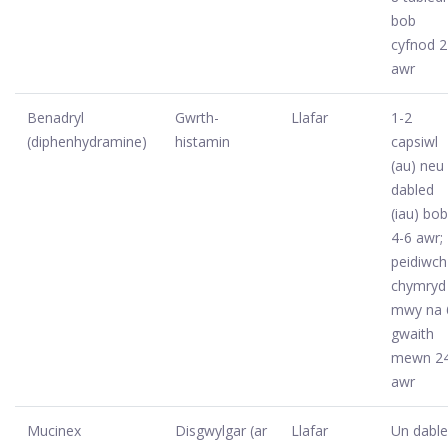
bob
cyfnod 2
awr
Benadryl
Gwrth-
Llafar
1-2
(diphenhydramine)
histamin
capsiwl
(au) neu
dabled
(iau) bob
4-6 awr;
peidiwch
chymryd
mwy na 
gwaith
mewn 2
awr
Mucinex
Disgwylgar (ar
Llafar
Un dabl