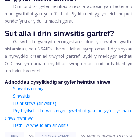
Dim ond ar gyfer heintiau sinws a achosir gan facteria y
mae gwrthfiotigau yn effeithiol. Bydd meddyg yn eich helpu i
benderfynu ar y dull triniaeth gorau.
Sut alla i drin sinwsitis gartref?
Gallwch chi gymryd decongestants dros y cownter, gwrth-
histaminau, neu NSAIDs i helpu i leihau symptomau llid y sinysau
a hyrwyddo draeniad trwynol gartref. Bydd y meddyginiaethau
OTC hyn yn darparu rhyddhad symptomau, ond ni fyddant yn
trin haint bacteriol.
Adnoddau cysylltiedig ar gyfer heintiau sinws
Sinwsitis cronig
Sinwsitis
Haint sinws (sinwsitis)
Pryd ydych chi wir angen gwrthfiotigau ar gyfer yr haint
sinws hwnnw?
Beth i'w wneud am sinwsitis
>>
>>
Iechyd llygaid 101: Sut
PRIF
ADDYSG IECHYD