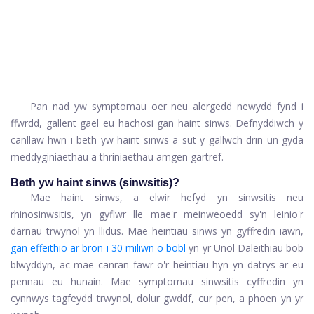
Pan nad yw symptomau oer neu alergedd newydd fynd i
ffwrdd, gallent gael eu hachosi gan haint sinws. Defnyddiwch y
canllaw hwn i beth yw haint sinws a sut y gallwch drin un gyda
meddyginiaethau a thriniaethau amgen gartref.
Beth yw haint sinws (sinwsitis)?
Mae haint sinws, a elwir hefyd yn sinwsitis neu
rhinosinwsitis, yn gyflwr lle mae'r meinweoedd sy'n leinio'r
darnau trwynol yn llidus. Mae heintiau sinws yn gyffredin iawn,
gan effeithio ar bron i 30 miliwn o bobl
yn yr Unol Daleithiau bob
blwyddyn, ac mae canran fawr o'r heintiau hyn yn datrys ar eu
pennau eu hunain. Mae symptomau sinwsitis cyffredin yn
cynnwys tagfeydd trwynol, dolur gwddf, cur pen, a phoen yn yr