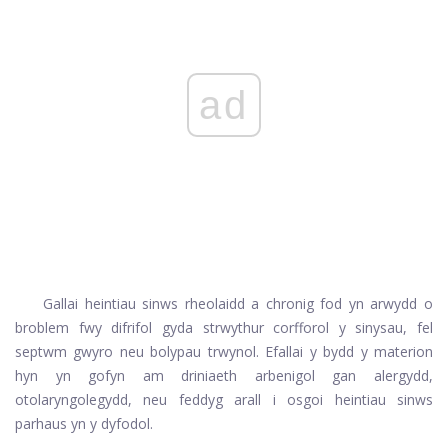
ad
Gallai heintiau sinws rheolaidd a chronig fod yn arwydd o
broblem fwy difrifol gyda strwythur corfforol y sinysau, fel
septwm gwyro neu bolypau trwynol. Efallai y bydd y materion
hyn yn gofyn am driniaeth arbenigol gan alergydd,
otolaryngolegydd, neu feddyg arall i osgoi heintiau sinws
parhaus yn y dyfodol.