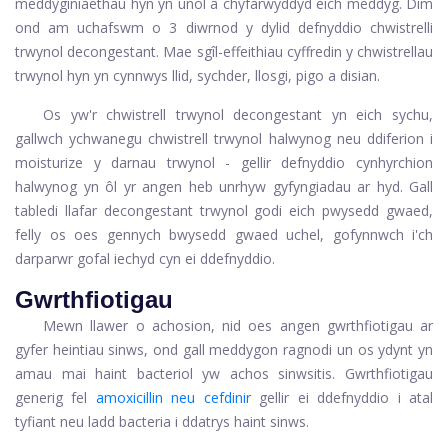
meddyginiaethau hyn yn unol â chyfarwyddyd eich meddyg. Dim
ond am uchafswm o 3 diwrnod y dylid defnyddio chwistrelli
trwynol decongestant. Mae sgîl-effeithiau cyffredin y chwistrellau
trwynol hyn yn cynnwys llid, sychder, llosgi, pigo a disian.
Os yw'r chwistrell trwynol decongestant yn eich sychu,
gallwch ychwanegu chwistrell trwynol halwynog neu ddiferion i
moisturize y darnau trwynol - gellir defnyddio cynhyrchion
halwynog yn ôl yr angen heb unrhyw gyfyngiadau ar hyd. Gall
tabledi llafar decongestant trwynol godi eich pwysedd gwaed,
felly os oes gennych bwysedd gwaed uchel, gofynnwch i'ch
darparwr gofal iechyd cyn ei ddefnyddio.
Gwrthfiotigau
Mewn llawer o achosion, nid oes angen gwrthfiotigau ar
gyfer heintiau sinws, ond gall meddygon ragnodi un os ydynt yn
amau ​​mai haint bacteriol yw achos sinwsitis. Gwrthfiotigau
generig fel
amoxicillin neu cefdinir
gellir ei ddefnyddio i atal
tyfiant neu ladd bacteria i ddatrys haint sinws.