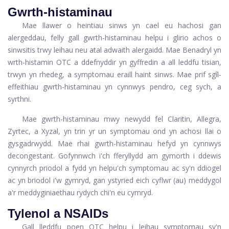
Gwrth-histaminau
Mae llawer o heintiau sinws yn cael eu hachosi gan
alergeddau, felly gall gwrth-histaminau helpu i glirio achos o
sinwsitis trwy leihau neu atal adwaith alergaidd. Mae Benadryl yn
wrth-histamin OTC a ddefnyddir yn gyffredin a all leddfu tisian,
trwyn yn rhedeg, a symptomau eraill haint sinws. Mae prif sgîl-
effeithiau gwrth-histaminau yn cynnwys pendro, ceg sych, a
syrthni.
Mae gwrth-histaminau mwy newydd fel Claritin, Allegra,
Zyrtec, a Xyzal, yn trin yr un symptomau ond yn achosi llai o
gysgadrwydd. Mae rhai gwrth-histaminau hefyd yn cynnwys
decongestant. Gofynnwch i'ch fferyllydd am gymorth i ddewis
cynnyrch priodol a fydd yn helpu'ch symptomau ac sy'n ddiogel
ac yn briodol i'w gymryd, gan ystyried eich cyflwr (au) meddygol
a'r meddyginiaethau rydych chi'n eu cymryd.
Tylenol a NSAIDs
Gall lleddfu poen OTC helpu i leihau symptomau sy'n