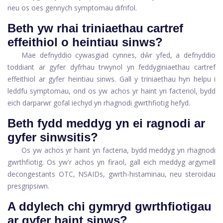
neu os oes gennych symptomau difrifol.
Beth yw rhai triniaethau cartref
effeithiol o heintiau sinws?
Mae defnyddio cywasgiad cynnes, dŵr yfed, a defnyddio
toddiant ar gyfer dyfrhau trwynol yn feddyginiaethau cartref
effeithiol ar gyfer heintiau sinws. Gall y triniaethau hyn helpu i
leddfu symptomau, ond os yw achos yr haint yn facteriol, bydd
eich darparwr gofal iechyd yn rhagnodi gwrthfiotig hefyd.
Beth fydd meddyg yn ei ragnodi ar
gyfer sinwsitis?
Os yw achos yr haint yn facteria, bydd meddyg yn rhagnodi
gwrthfiotig. Os yw'r achos yn firaol, gall eich meddyg argymell
decongestants OTC, NSAIDs, gwrth-histaminau, neu steroidau
presgripsiwn.
A ddylech chi gymryd gwrthfiotigau
ar gyfer haint sinws?