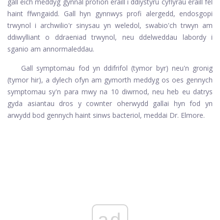
gall eich meddyg gynnal profion eraill i ddiystyru cyflyrau eraill fel
haint ffwngaidd. Gall hyn gynnwys profi alergedd, endosgopi
trwynol i archwilio'r sinysau yn weledol, swabio'ch trwyn am
ddiwylliant o ddraeniad trwynol, neu ddelweddau labordy i
sganio am annormaleddau.
Gall symptomau fod yn ddifrifol (tymor byr) neu'n gronig
(tymor hir), a dylech ofyn am gymorth meddyg os oes gennych
symptomau sy'n para mwy na 10 diwrnod, neu heb eu datrys
gyda asiantau dros y cownter oherwydd gallai hyn fod yn
arwydd bod gennych haint sinws bacteriol, meddai Dr. Elmore.