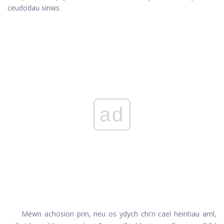
ceudodau sinws.
ad
Mewn achosion prin, neu os ydych chi'n cael heintiau aml,