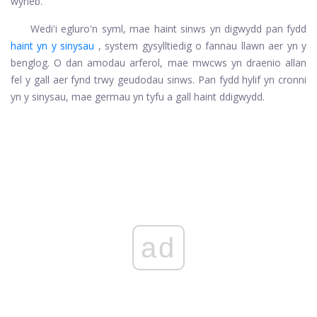
wyneb.
Wedi'i egluro'n syml, mae haint sinws yn digwydd pan fydd
haint yn y sinysau
, system gysylltiedig o fannau llawn aer yn y
benglog. O dan amodau arferol, mae mwcws yn draenio allan
fel y gall aer fynd trwy geudodau sinws. Pan fydd hylif yn cronni
yn y sinysau, mae germau yn tyfu a gall haint ddigwydd.
ad