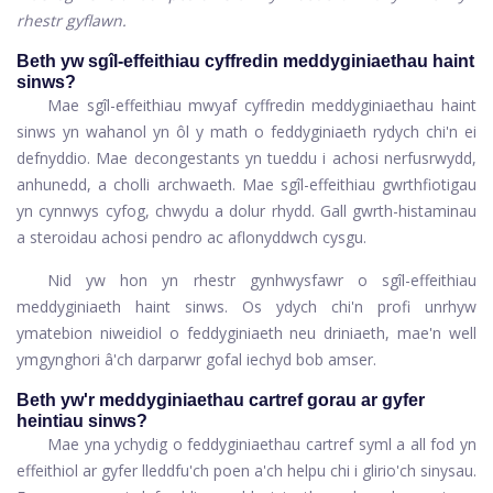
rhestr gyflawn.
Beth yw sgîl-effeithiau cyffredin meddyginiaethau haint
sinws?
Mae sgîl-effeithiau mwyaf cyffredin meddyginiaethau haint
sinws yn wahanol yn ôl y math o feddyginiaeth rydych chi'n ei
defnyddio. Mae decongestants yn tueddu i achosi nerfusrwydd,
anhunedd, a cholli archwaeth. Mae sgîl-effeithiau gwrthfiotigau
yn cynnwys cyfog, chwydu a dolur rhydd. Gall gwrth-histaminau
a steroidau achosi pendro ac aflonyddwch cysgu.
Nid yw hon yn rhestr gynhwysfawr o sgîl-effeithiau
meddyginiaeth haint sinws. Os ydych chi'n profi unrhyw
ymatebion niweidiol o feddyginiaeth neu driniaeth, mae'n well
ymgynghori â'ch darparwr gofal iechyd bob amser.
Beth yw'r meddyginiaethau cartref gorau ar gyfer
heintiau sinws?
Mae yna ychydig o feddyginiaethau cartref syml a all fod yn
effeithiol ar gyfer lleddfu'ch poen a'ch helpu chi i glirio'ch sinysau.