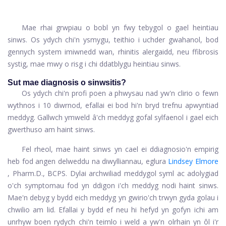
Mae rhai grwpiau o bobl yn fwy tebygol o gael heintiau
sinws. Os ydych chi'n ysmygu, teithio i uchder gwahanol, bod
gennych system imiwnedd wan, rhinitis alergaidd, neu ffibrosis
systig, mae mwy o risg i chi ddatblygu heintiau sinws.
Sut mae diagnosis o sinwsitis?
Os ydych chi'n profi poen a phwysau nad yw'n clirio o fewn
wythnos i 10 diwrnod, efallai ei bod hi'n bryd trefnu apwyntiad
meddyg. Gallwch ymweld â'ch meddyg gofal sylfaenol i gael eich
gwerthuso am haint sinws.
Fel rheol, mae haint sinws yn cael ei ddiagnosio'n empirig
heb fod angen delweddu na diwylliannau, eglura
Lindsey Elmore
, Pharm.D., BCPS. Dylai archwiliad meddygol syml ac adolygiad
o'ch symptomau fod yn ddigon i'ch meddyg nodi haint sinws.
Mae'n debyg y bydd eich meddyg yn gwirio'ch trwyn gyda golau i
chwilio am lid. Efallai y bydd ef neu hi hefyd yn gofyn ichi am
unrhyw boen rydych chi'n teimlo i weld a yw'n olrhain yn ôl i'r