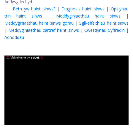
Addysg Iechyd
Beth yw haint sinws?
|
Diagnosis haint sinws
|
Opsiynau
trin haint sinws
|
Meddyginiaethau haint sinws
|
Meddyginiaethau haint sinws gorau
|
Sgîl-effeithiau haint sinws
|
Meddyginiaethau cartref haint sinws
|
Cwestiynau Cyffredin
|
Adnoddau
ad