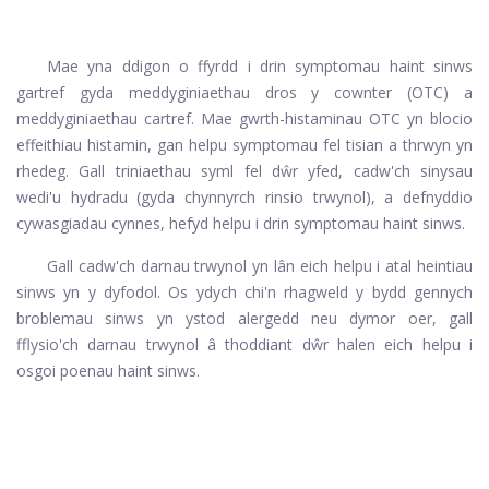
Mae yna ddigon o ffyrdd i drin symptomau haint sinws
gartref gyda meddyginiaethau dros y cownter (OTC) a
meddyginiaethau cartref. Mae gwrth-histaminau OTC yn blocio
effeithiau histamin, gan helpu symptomau fel tisian a thrwyn yn
rhedeg. Gall triniaethau syml fel dŵr yfed, cadw'ch sinysau
wedi'u hydradu (gyda chynnyrch rinsio trwynol), a defnyddio
cywasgiadau cynnes, hefyd helpu i drin symptomau haint sinws.
Gall cadw'ch darnau trwynol yn lân eich helpu i atal heintiau
sinws yn y dyfodol. Os ydych chi'n rhagweld y bydd gennych
broblemau sinws yn ystod alergedd neu dymor oer, gall
fflysio'ch darnau trwynol â thoddiant dŵr halen eich helpu i
osgoi poenau haint sinws.