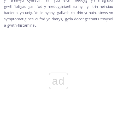
yr annwyd cyffredin, ni fydd eich meddyg yn rhagnodi
gwrthfiotigau gan fod y meddyginiaethau hyn yn trin heintiau
bacteriol yn unig. Yn lle hynny, gallwch chi drin yr haint sinws yn
symptomatig nes ei fod yn datrys, gyda decongestants trwynol
a gwrth-histaminau.
ad