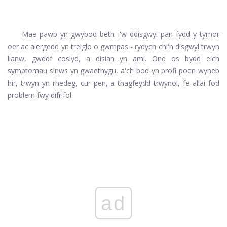
Mae pawb yn gwybod beth i'w ddisgwyl pan fydd y tymor
oer ac alergedd yn treiglo o gwmpas - rydych chi'n disgwyl trwyn
llanw, gwddf coslyd, a disian yn aml. Ond os bydd eich
symptomau sinws yn gwaethygu, a'ch bod yn profi poen wyneb
hir, trwyn yn rhedeg, cur pen, a thagfeydd trwynol, fe allai fod
problem fwy difrifol.
ad