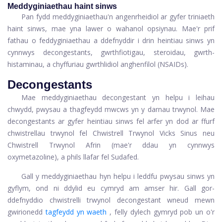
Meddyginiaethau haint sinws
Pan fydd meddyginiaethau'n angenrheidiol ar gyfer triniaeth
haint sinws, mae yna lawer o wahanol opsiynau. Mae'r prif
fathau o feddyginiaethau a ddefnyddir i drin heintiau sinws yn
cynnwys decongestants, gwrthfiotigau, steroidau, gwrth-
histaminau, a chyffuriau gwrthlidiol anghenfilol (NSAIDs).
Decongestants
Mae meddyginiaethau decongestant yn helpu i leihau
chwydd, pwysau a thagfeydd mwcws yn y darnau trwynol. Mae
decongestants ar gyfer heintiau sinws fel arfer yn dod ar ffurf
chwistrellau trwynol fel Chwistrell Trwynol Vicks Sinus neu
Chwistrell Trwynol Afrin (mae'r ddau yn cynnwys
oxymetazoline), a phils llafar fel Sudafed.
Gall y meddyginiaethau hyn helpu i leddfu pwysau sinws yn
gyflym, ond ni ddylid eu cymryd am amser hir. Gall gor-
ddefnyddio chwistrelli trwynol decongestant wneud mewn
gwirionedd
tagfeydd yn waeth
, felly dylech gymryd pob un o'r