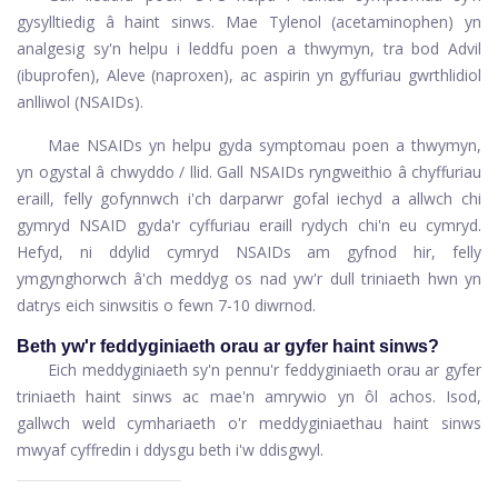
gysylltiedig â haint sinws. Mae Tylenol (acetaminophen) yn
analgesig sy'n helpu i leddfu poen a thwymyn, tra bod Advil
(ibuprofen), Aleve (naproxen), ac aspirin yn gyffuriau gwrthlidiol
anlliwol (NSAIDs).
Mae NSAIDs yn helpu gyda symptomau poen a thwymyn,
yn ogystal â chwyddo / llid. Gall NSAIDs ryngweithio â chyffuriau
eraill, felly gofynnwch i'ch darparwr gofal iechyd a allwch chi
gymryd NSAID gyda'r cyffuriau eraill rydych chi'n eu cymryd.
Hefyd, ni ddylid cymryd NSAIDs am gyfnod hir, felly
ymgynghorwch â'ch meddyg os nad yw'r dull triniaeth hwn yn
datrys eich sinwsitis o fewn 7-10 diwrnod.
Beth yw'r feddyginiaeth orau ar gyfer haint sinws?
Eich meddyginiaeth sy'n pennu'r feddyginiaeth orau ar gyfer
triniaeth haint sinws ac mae'n amrywio yn ôl achos. Isod,
gallwch weld cymhariaeth o'r meddyginiaethau haint sinws
mwyaf cyffredin i ddysgu beth i'w ddisgwyl.