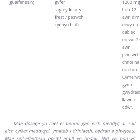
(guaifenesin)
gyfer
1200 mg
tagfeydd ar y
bob 12
frest / peswch
awr; dim
cynhyrchiol)
mwy na 
dabled
mewn 2
awr;
peidiwch
chnoi na
mathru.
Cymerw
gyda
gwydrai
llawn o
ddŵr.
Mae dosage yn cael ei bennu gan eich meddyg ar sail
eich cyflwr meddygol, ymateb i driniaeth, oedran a phwysau.
Mae sgîl-effeithiau posibl eraill yn bodoli. Nid yw hon yn