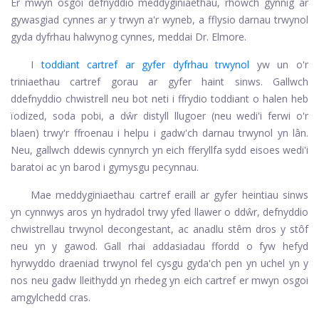
Er mwyn osgoi defnyddio meddyginiaethau, rhowch gynnig ar
gywasgiad cynnes ar y trwyn a'r wyneb, a fflysio darnau trwynol
gyda dyfrhau halwynog cynnes, meddai Dr. Elmore.
I
toddiant cartref ar gyfer dyfrhau trwynol
yw un o'r
triniaethau cartref gorau ar gyfer haint sinws. Gallwch
ddefnyddio chwistrell neu bot neti i ffrydio toddiant o halen heb
ïodized, soda pobi, a dŵr distyll llugoer (neu wedi'i ferwi o'r
blaen) trwy'r ffroenau i helpu i gadw'ch darnau trwynol yn lân.
Neu, gallwch ddewis cynnyrch yn eich fferyllfa sydd eisoes wedi'i
baratoi ac yn barod i gymysgu pecynnau.
Mae meddyginiaethau cartref eraill ar gyfer heintiau sinws
yn cynnwys aros yn hydradol trwy yfed llawer o ddŵr, defnyddio
chwistrellau trwynol decongestant, ac anadlu stêm dros y stôf
neu yn y gawod. Gall rhai addasiadau ffordd o fyw hefyd
hyrwyddo draeniad trwynol fel cysgu gyda'ch pen yn uchel yn y
nos neu gadw lleithydd yn rhedeg yn eich cartref er mwyn osgoi
amgylchedd cras.