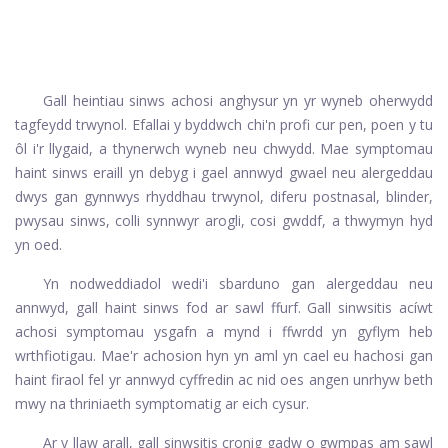
Gall heintiau sinws achosi anghysur yn yr wyneb oherwydd
tagfeydd trwynol. Efallai y byddwch chi'n profi cur pen, poen y tu
ôl i'r llygaid, a thynerwch wyneb neu chwydd. Mae symptomau
haint sinws eraill yn debyg i gael annwyd gwael neu alergeddau
dwys gan gynnwys rhyddhau trwynol, diferu postnasal, blinder,
pwysau sinws, colli synnwyr arogli, cosi gwddf, a thwymyn hyd
yn oed.
Yn nodweddiadol wedi'i sbarduno gan alergeddau neu
annwyd, gall haint sinws fod ar sawl ffurf. Gall sinwsitis acíwt
achosi symptomau ysgafn a mynd i ffwrdd yn gyflym heb
wrthfiotigau. Mae'r achosion hyn yn aml yn cael eu hachosi gan
haint firaol fel yr annwyd cyffredin ac nid oes angen unrhyw beth
mwy na thriniaeth symptomatig ar eich cysur.
Ar y llaw arall, gall sinwsitis cronig gadw o gwmpas am sawl