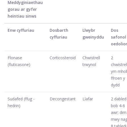
Meddyginiaethau
gorau ar gyfer
heintiau sinws
Enw cyffuriau
Dosbarth
Llwybr
Dos
cyffuriau
gweinyddu
safonol
oedolio
Flonase
Corticosteroid
Chwistrell
2
(fluticasone)
trwynol
chwistrel
ym mho
ffroen y
dydd
Sudafed (ffug -
Decongestant
Llafar
2 dabled
hedrin)
bob 4-6
awr; dim
mwy na
8 tabledi