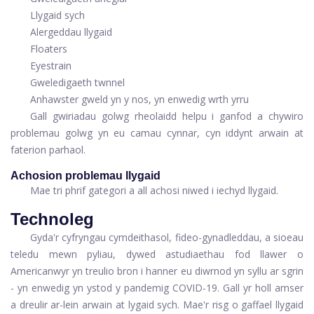
Llygaid sych
Alergeddau llygaid
Floaters
Eyestrain
Gweledigaeth twnnel
Anhawster gweld yn y nos, yn enwedig wrth yrru
Gall gwiriadau golwg rheolaidd helpu i ganfod a chywiro
problemau golwg yn eu camau cynnar, cyn iddynt arwain at
faterion parhaol.
Achosion problemau llygaid
Mae tri phrif gategori a all achosi niwed i iechyd llygaid.
Technoleg
Gyda'r cyfryngau cymdeithasol, fideo-gynadleddau, a sioeau
teledu mewn pyliau, dywed astudiaethau fod llawer o
Americanwyr yn treulio bron i hanner eu diwrnod yn syllu ar sgrin
- yn enwedig yn ystod y pandemig COVID-19. Gall yr holl amser
a dreulir ar-lein arwain at lygaid sych. Mae'r risg o gaffael llygaid