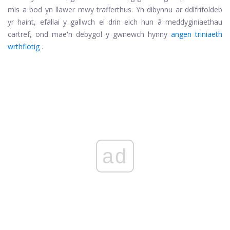
mis a bod yn llawer mwy trafferthus. Yn dibynnu ar ddifrifoldeb
yr haint, efallai y gallwch ei drin eich hun â meddyginiaethau
cartref, ond mae'n debygol y gwnewch hynny
angen triniaeth
wrthfiotig
.
ad