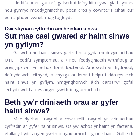
I leddfu poen gartref, gallwch ddefnyddio cywasgiad cynnes
neu gymryd meddyginiaethau poen dros y cownter i leihau cur
pen a phoen wyneb rhag tagfeydd.
Cwestiynau cyffredin am heintiau sinws
Sut mae cael gwared ar haint sinws
yn gyflym?
Gallwch drin haint sinws gartref neu gyda meddyginiaethau
OTC i leddfu symptomau, a / neu feddyginiaeth wrthfiotig ar
bresgripsiwn, yn achos haint bacteriol. Arhoswch yn hydradol,
defnyddiwch leithydd, a chysgu ar lethr i helpu i ddatrys eich
haint sinws yn gyflym. Ymgynghorwch â'ch darparwr gofal
iechyd i weld a oes angen gwrthfiotig arnoch chi.
Beth yw'r driniaeth orau ar gyfer
haint sinws?
Mae dyfrhau trwynol a chwistrelli trwynol yn driniaethau
cyffredin ar gyfer haint sinws. Os yw achos yr haint yn facteria,
efallai y bydd angen gwrthfiotigau arnoch i glirio'r haint. Gall eich