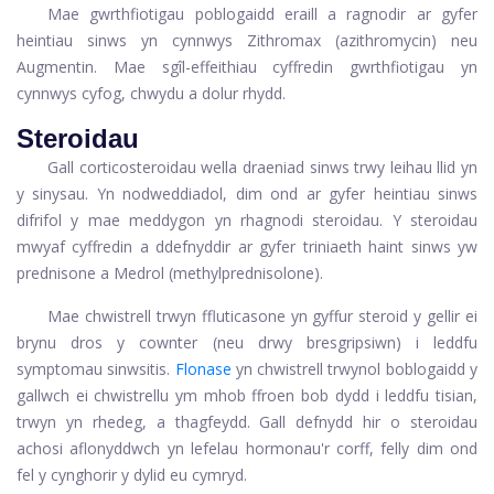
Mae gwrthfiotigau poblogaidd eraill a ragnodir ar gyfer
heintiau sinws yn cynnwys Zithromax (azithromycin) neu
Augmentin. Mae sgîl-effeithiau cyffredin gwrthfiotigau yn
cynnwys cyfog, chwydu a dolur rhydd.
Steroidau
Gall corticosteroidau wella draeniad sinws trwy leihau llid yn
y sinysau. Yn nodweddiadol, dim ond ar gyfer heintiau sinws
difrifol y mae meddygon yn rhagnodi steroidau. Y steroidau
mwyaf cyffredin a ddefnyddir ar gyfer triniaeth haint sinws yw
prednisone a Medrol (methylprednisolone).
Mae chwistrell trwyn ffluticasone yn gyffur steroid y gellir ei
brynu dros y cownter (neu drwy bresgripsiwn) i leddfu
symptomau sinwsitis.
Flonase
yn chwistrell trwynol boblogaidd y
gallwch ei chwistrellu ym mhob ffroen bob dydd i leddfu tisian,
trwyn yn rhedeg, a thagfeydd. Gall defnydd hir o steroidau
achosi aflonyddwch yn lefelau hormonau'r corff, felly dim ond
fel y cynghorir y dylid eu cymryd.