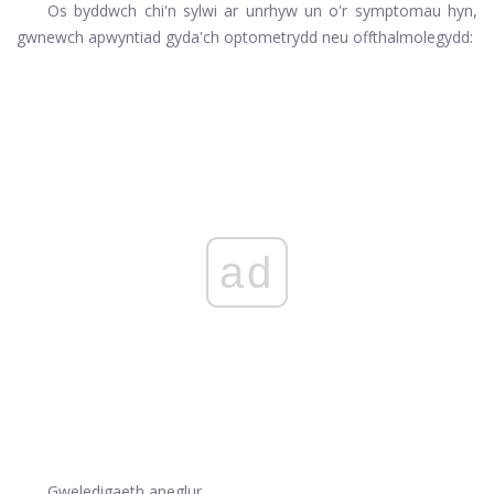
Os byddwch chi'n sylwi ar unrhyw un o'r symptomau hyn,
gwnewch apwyntiad gyda'ch optometrydd neu offthalmolegydd:
ad
Gweledigaeth aneglur