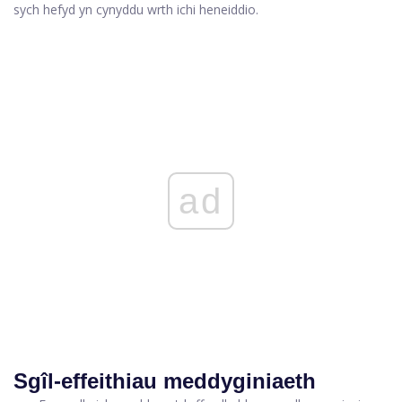
sych hefyd yn cynyddu wrth ichi heneiddio.
ad
Sgîl-effeithiau meddyginiaeth