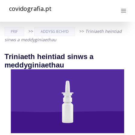
covidografia.pt
>>
>>
Triniaeth heintiad
PRIF
ADDYSG IECHYD
sinws a meddyginiaethau
Triniaeth heintiad sinws a
meddyginiaethau