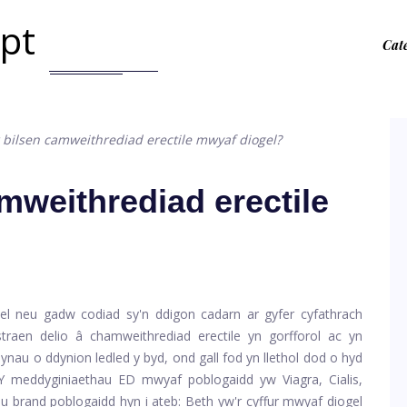
.pt
Cat
 bilsen camweithrediad erectile mwyaf diogel?
mweithrediad erectile
ael neu gadw codiad sy'n ddigon cadarn ar gyfer cyfathrach
traen delio â chamweithrediad erectile yn gorfforol ac yn
iynau o ddynion ledled y byd, ond gall fod yn llethol dod o hyd
. Y meddyginiaethau ED mwyaf poblogaidd yw Viagra, Cialis,
au brand poblogaidd hyn i ateb: Beth yw'r cyffur mwyaf diogel