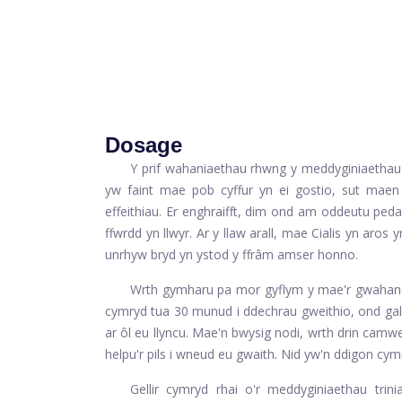
Dosage
Y prif wahaniaethau rhwng y meddyginiaeth
yw faint mae pob cyffur yn ei gostio, sut maen
effeithiau. Er enghraifft, dim ond am oddeutu peda
ffwrdd yn llwyr. Ar y llaw arall, mae Cialis yn aros
unrhyw bryd yn ystod y ffrâm amser honno.
Wrth gymharu pa mor gyflym y mae'r gwahanol 
cymryd tua 30 munud i ddechrau gweithio, ond gal
ar ôl eu llyncu. Mae'n bwysig nodi, wrth drin camwe
helpu'r pils i wneud eu gwaith. Nid yw'n ddigon cymr
Gellir cymryd rhai o'r meddyginiaethau trin