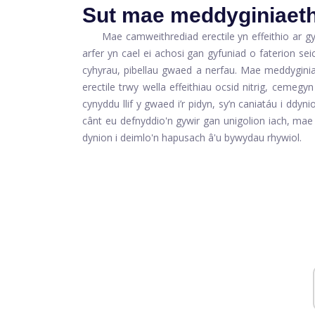
Sut mae meddyginiaeth
Mae camweithrediad erectile yn effeithio ar gy
arfer yn cael ei achosi gan gyfuniad o faterion se
cyhyrau, pibellau gwaed a nerfau. Mae meddyginia
erectile trwy wella effeithiau ocsid nitrig, cemegy
cynyddu llif y gwaed i’r pidyn, sy’n caniatáu i ddy
cânt eu defnyddio'n gywir gan unigolion iach, mae
dynion i deimlo'n hapusach â'u bywydau rhywiol.