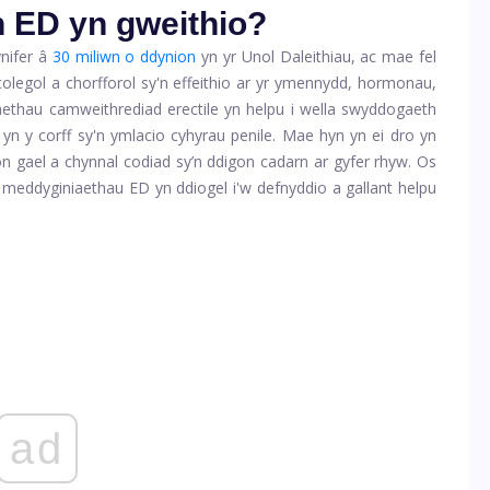
 ED yn gweithio?
nifer â
30 miliwn o ddynion
yn yr Unol Daleithiau, ac mae fel
icolegol a chorfforol sy'n effeithio ar yr ymennydd, hormonau,
ethau camweithrediad erectile yn helpu i wella swyddogaeth
n yn y corff sy'n ymlacio cyhyrau penile. Mae hyn yn ei dro yn
nion gael a chynnal codiad sy’n ddigon cadarn ar gyfer rhyw. Os
 meddyginiaethau ED yn ddiogel i'w defnyddio a gallant helpu
ad