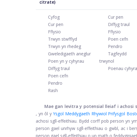
citrate)
Cyfog
Cur pen
Cur pen
Diffyg traul
Fflysio
Fflysio
Trwyn stwfflyd
Poen cefn
Trwyn yn rhedeg
Pendro
Gweledigaeth aneglur
Tagfeydd
Poen yn y cyhyrau
trwynol
Diffyg traul
Poenau cyhyr
Poen cefn
Pendro
Rash
Mae gan levitra y potensial lleiaf i achosi
, yn ôl y
Ysgol Meddygaeth Rhywiol Prifysgol Bost
achosi sgîl-effeithiau. Bydd corff pob person yn 
person gael unrhyw sgîl-effeithiau o gwbl, ac i bers
person gael sgîl-effeithiau o un math o feddyginiae