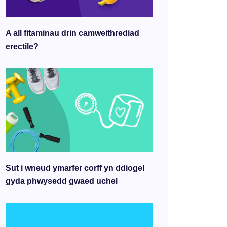
A all fitaminau drin camweithrediad
erectile?
Sut i wneud ymarfer corff yn ddiogel
gyda phwysedd gwaed uchel