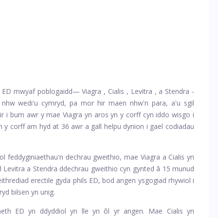
au ED mwyaf poblogaidd—
Viagra
,
Cialis
,
Levitra
, a Stendra -
 nhw wedi'u cymryd, pa mor hir maen nhw'n para, a'u sgil
ir i bum awr y mae Viagra yn aros yn y corff cyn iddo wisgo i
 yn y corff am hyd at 36 awr a gall helpu dynion i gael codiadau
feddyginiaethau'n dechrau gweithio, mae Viagra a Cialis yn
l Levitra a Stendra ddechrau gweithio cyn gynted â 15 munud
ithrediad erectile gyda phils ED, bod angen ysgogiad rhywiol i
yd bilsen yn unig.
iaeth ED yn ddyddiol yn lle yn ôl yr angen. Mae Cialis yn