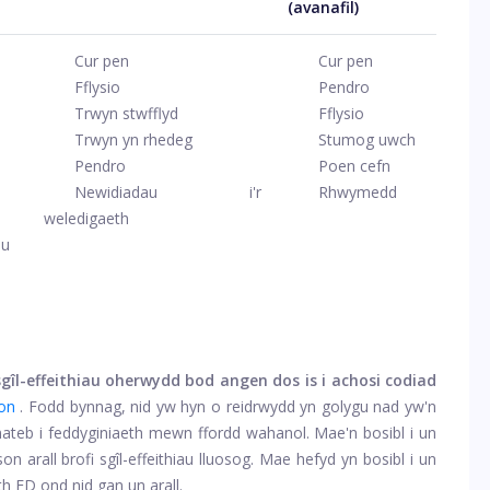
(avanafil)
Cur pen
Cur pen
Fflysio
Pendro
Trwyn stwfflyd
Fflysio
Trwyn yn rhedeg
Stumog uwch
Pendro
Poen cefn
Newidiadau i'r
Rhwymedd
weledigaeth
au
 sgîl-effeithiau oherwydd bod angen dos is i achosi codiad
on
. Fodd bynnag, nid yw hyn o reidrwydd yn golygu nad yw'n
ymateb i feddyginiaeth mewn ffordd wahanol. Mae'n bosibl i un
on arall brofi sgîl-effeithiau lluosog. Mae hefyd yn bosibl i un
th ED ond nid gan un arall.