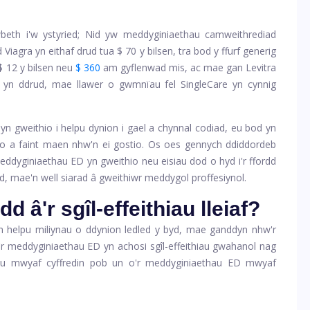
eth i'w ystyried; Nid yw meddyginiaethau camweithrediad
 Viagra yn eithaf drud tua
$ 70
y bilsen, tra bod y ffurf generig
$ 12 y bilsen neu
$ 360
am gyflenwad mis, ac mae gan Levitra
D yn ddrud, mae llawer o gwmnïau fel SingleCare yn cynnig
n gweithio i helpu dynion i gael a chynnal codiad, eu bod yn
o a faint maen nhw'n ei gostio. Os oes gennych ddiddordeb
yginiaethau ED yn gweithio neu eisiau dod o hyd i'r ffordd
yd, mae'n well siarad â gweithiwr meddygol proffesiynol.
 â'r sgîl-effeithiau lleiaf?
n helpu miliynau o ddynion ledled y byd, mae ganddyn nhw'r
 o'r meddyginiaethau ED yn achosi sgîl-effeithiau gwahanol nag
ithiau mwyaf cyffredin pob un o'r meddyginiaethau ED mwyaf