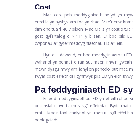
Cost
Mae cost pob meddyginiaeth hefyd yn rhywb
erectile yn hysbys am fod yn rhad. Mae'r enw brand
dim ond tua $ 40 y bilsen. Mae Cialis yn costio tua 
gost gyfartalog o $ 111 y bilsen. Er bod pils E
cwponau ar gyfer meddyginiaethau ED ar-lein.
Hyn oll i ddweud, er bod meddyginiaethau ED y
wahanol yn bennaf o ran sut maen nhw'n gweithi
mewn dysgu mwy am fanylion penodol sut mae medd
fwyaf cost-effeithiol i gynnwys pils ED yn eich byw
Pa feddyginiaeth ED sydd
Er bod meddyginiaethau ED yn effeithiol ac y
potensial o hyd i achosi sgîl-effeithiau. Bydd rhai
eraill. Mae'r tabl canlynol yn rhestru sgîl-effe
poblogaidd: