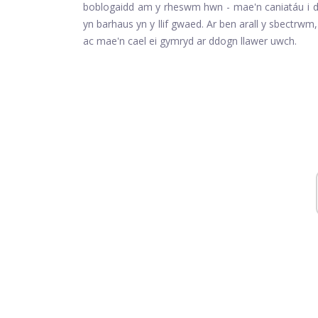
boblogaidd am y rheswm hwn - mae'n caniatáu i d
yn barhaus yn y llif gwaed. Ar ben arall y sbectrwm
ac mae'n cael ei gymryd ar ddogn llawer uwch.