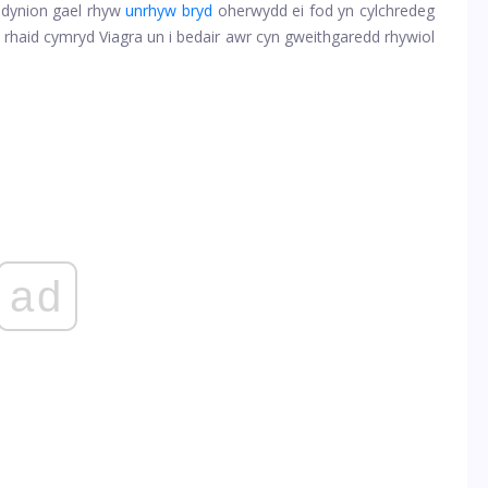
dynion gael rhyw
unrhyw bryd
oherwydd ei fod yn cylchredeg
, rhaid cymryd Viagra un i bedair awr cyn gweithgaredd rhywiol
ad