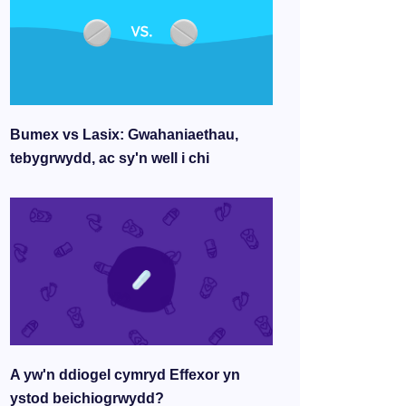
Bumex vs Lasix: Gwahaniaethau,
tebygrwydd, ac sy'n well i chi
A yw'n ddiogel cymryd Effexor yn
ystod beichiogrwydd?