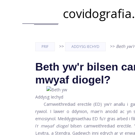
covidografia
>>
>>
Beth yw'r
PRIF
ADDYSG IECHYD
Beth yw'r bilsen ca
mwyaf diogel?
Addysg Iechyd
Camweithrediad erectile (ED) yw'r anallu i g
rywiol. I lawer o ddynion, mae'n anodd ac yn s
emosiynol. Meddyginiaethau ED fu'r gras arbed i fil
i'r
mwyaf diogel
bilsen camweithrediad erectile
Levitra, a Stendra. Gadewch inni edrych ar yr enw