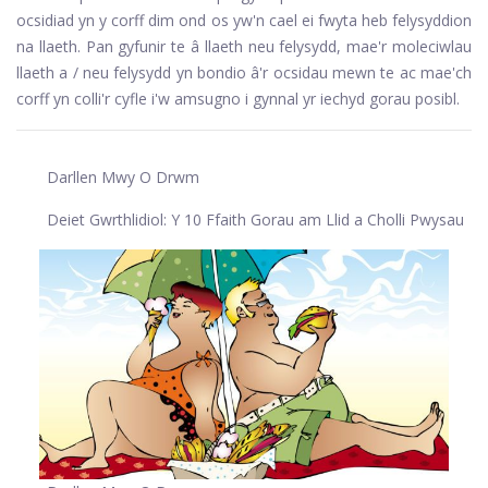
ocsidiad yn y corff dim ond os yw'n cael ei fwyta heb felysyddion
na llaeth. Pan gyfunir te â llaeth neu felysydd, mae'r moleciwlau
llaeth a / neu felysydd yn bondio â'r ocsidau mewn te ac mae'ch
corff yn colli'r cyfle i'w amsugno i gynnal yr iechyd gorau posibl.
Darllen Mwy O Drwm
Deiet Gwrthlidiol: Y 10 Ffaith Gorau am Llid a Cholli Pwysau