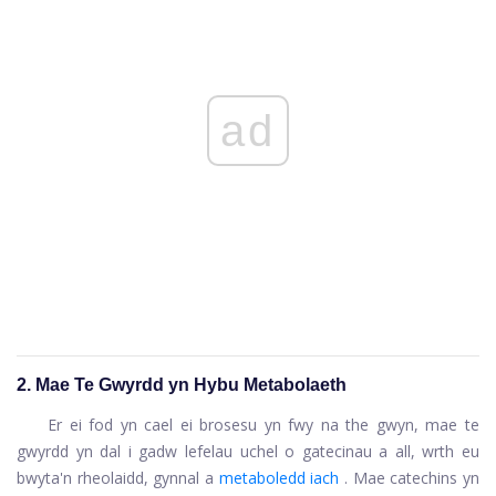
ad
2. Mae Te Gwyrdd yn Hybu Metabolaeth
Er ei fod yn cael ei brosesu yn fwy na the gwyn, mae te
gwyrdd yn dal i gadw lefelau uchel o gatecinau a all, wrth eu
bwyta'n rheolaidd, gynnal a
metaboledd iach
. Mae catechins yn