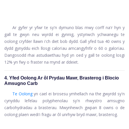
Ar gyfer yr yfwr te sy'n dymuno blas mwy corff na'r hyn y
gall te gwyn neu wyrdd ei gynnig, ystyriwch ychwanegu te
oolong cryfder llawn i'ch diet bob dydd. Gall yfed tua 40 owns y
dydd gynyddu eich llosgi calorïau amcangyfrifir o 60 o galorïau.
Dangosodd rhai astudiaethau hyd yn oed y gall te oolong losgi
12% yn fwy o fraster na mynd ar ddeiet.
4. Yfed Oolong Ar ôl Prydau Mawr, Brasterog i Blocio
Amsugno Carb
Te Oolong
yn cael ei brosesu ymhellach na the gwyrdd sy'n
cynyddu lefelau polyphenolau sy'n rhwystro amsugno
carbohydradau a brasterau. Mwynhewch gwpan 8 owns o de
oolong plaen wedi'i fragu ar ôl unrhyw bryd mawr, brasterog.