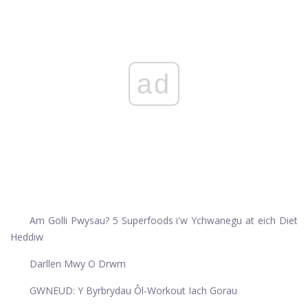
ad
Am Golli Pwysau? 5 Superfoods i'w Ychwanegu at eich Diet
Heddiw
Darllen Mwy O Drwm
GWNEUD: Y Byrbrydau Ôl-Workout Iach Gorau