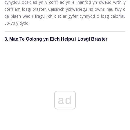
cynyddu ocsidiad yn y corff ac yn ei hanfod yn dweud wrth y
corff am losgi braster. Ceisiwch ychwanegu 40 owns neu fwy o
de plaen wedi'i fragu i'ch diet ar gyfer cynnydd o losg calorïau
50-70 y dydd.
3. Mae Te Oolong yn Eich Helpu i Losgi Braster
ad