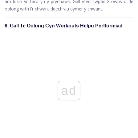
am losin yn taro yn y prynhawn. Gall yfed cwpan 8 owns o de
oolong wrth i'r chwant ddechrau dymer y chwant.
6. Gall Te Oolong Cyn Workouts Helpu Perfformiad
ad