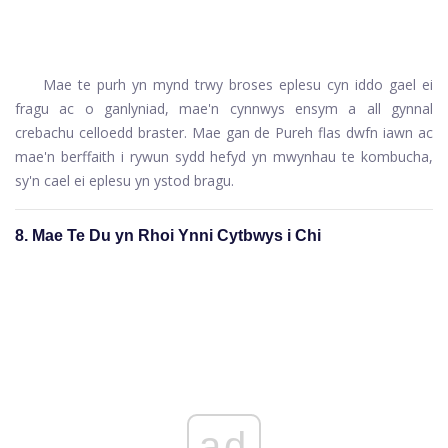
Mae te purh yn mynd trwy broses eplesu cyn iddo gael ei
fragu ac o ganlyniad, mae'n cynnwys ensym a all gynnal
crebachu celloedd braster. Mae gan de Pureh flas dwfn iawn ac
mae'n berffaith i rywun sydd hefyd yn mwynhau te kombucha,
sy'n cael ei eplesu yn ystod bragu.
8. Mae Te Du yn Rhoi Ynni Cytbwys i Chi
ad