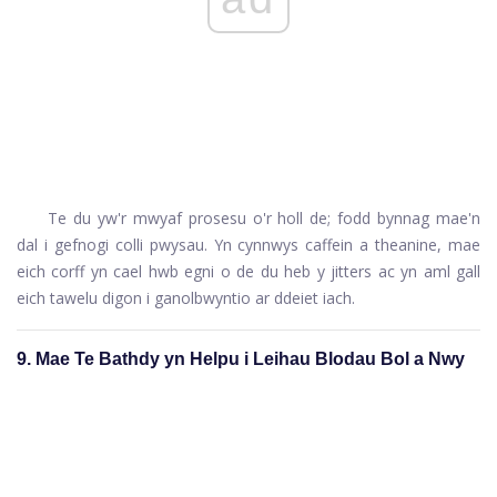
Te du yw'r mwyaf prosesu o'r holl de; fodd bynnag mae'n
dal i gefnogi colli pwysau. Yn cynnwys caffein a theanine, mae
eich corff yn cael hwb egni o de du heb y jitters ac yn aml gall
eich tawelu digon i ganolbwyntio ar ddeiet iach.
9. Mae Te Bathdy yn Helpu i Leihau Blodau Bol a Nwy