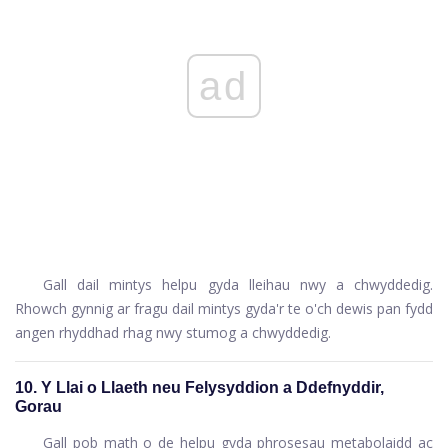
ad
Gall dail mintys helpu gyda lleihau nwy a chwyddedig.
Rhowch gynnig ar fragu dail mintys gyda'r te o'ch dewis pan fydd
angen rhyddhad rhag nwy stumog a chwyddedig.
10. Y Llai o Llaeth neu Felysyddion a Ddefnyddir,
Gorau
Gall pob math o de helpu gyda phrosesau metabolaidd ac