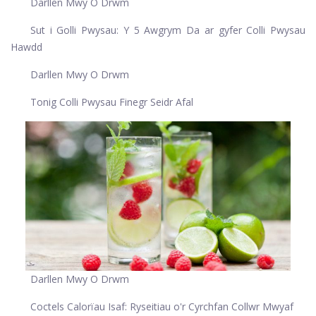
Darllen Mwy O Drwm
Sut i Golli Pwysau: Y 5 Awgrym Da ar gyfer Colli Pwysau
Hawdd
Darllen Mwy O Drwm
Tonig Colli Pwysau Finegr Seidr Afal
Darllen Mwy O Drwm
Coctels Calorïau Isaf: Ryseitiau o'r Cyrchfan Collwr Mwyaf