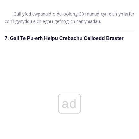
Gall yfed cwpanaid o de oolong 30 munud cyn eich ymarfer
corff gynyddu eich egni i gefnogi'ch canlyniadau.
7. Gall Te Pu-erh Helpu Crebachu Celloedd Braster
ad