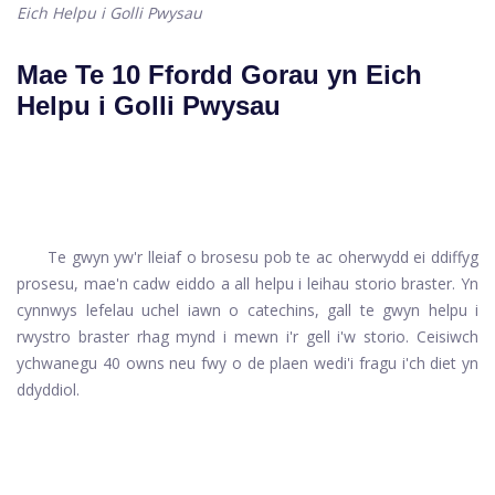
Eich Helpu i Golli Pwysau
Mae Te 10 Ffordd Gorau yn Eich
Helpu i Golli Pwysau
Te gwyn yw'r lleiaf o brosesu pob te ac oherwydd ei ddiffyg
prosesu, mae'n cadw eiddo a all helpu i leihau storio braster. Yn
cynnwys lefelau uchel iawn o catechins, gall te gwyn helpu i
rwystro braster rhag mynd i mewn i'r gell i'w storio. Ceisiwch
ychwanegu 40 owns neu fwy o de plaen wedi'i fragu i'ch diet yn
ddyddiol.