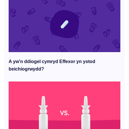
A yw'n ddiogel cymryd Effexor yn ystod
beichiogrwydd?