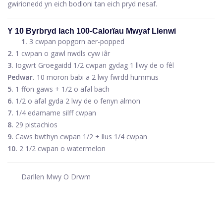
gwirionedd yn eich bodloni tan eich pryd nesaf.
Y 10 Byrbryd Iach 100-Calorïau Mwyaf Llenwi
1.
3 cwpan popgorn aer-popped
2.
1 cwpan o gawl nwdls cyw iâr
3.
Iogwrt Groegaidd 1/2 cwpan gydag 1 llwy de o fêl
Pedwar.
10 moron babi a 2 lwy fwrdd hummus
5.
1 ffon gaws + 1/2 o afal bach
6.
1/2 o afal gyda 2 lwy de o fenyn almon
7.
1/4 edamame silff cwpan
8.
29 pistachios
9.
Caws bwthyn cwpan 1/2 + llus 1/4 cwpan
10.
2 1/2 cwpan o watermelon
Darllen Mwy O Drwm