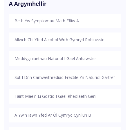
A Argymhellir
Beth Yw Symptomau Math Ffliw A
Allwch Chi Yfed Alcohol Wrth Gymryd Robitussin
Meddyginiaethau Naturiol I Gael Anhawster
Sut I Drin Camweithrediad Erectile Yn Naturiol Gartref
Faint Mae'n Ei Gostio I Gael Rheolaeth Geni
A Yw'n Iawn Yfed Ar Ôl Cymryd Cynllun B