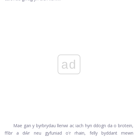
ad
Mae gan y byrbrydau llenwi ac iach hyn ddogn da o brotein,
ffibr a dŵr neu gyfuniad o'r rhain, felly byddant mewn