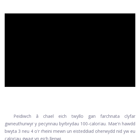
ad
Peidiwch â chael eich twyllo gan farchnata clyfar
gwneuthurwyr y pecynnau byrbrydau 100-calorïau. Mae'n hawdd
bwyta 3 neu 4 o'r rheini mewn un eisteddiad oherwydd nid yw eu
calorïau gwag yn eich llenwi.