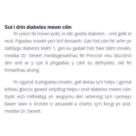
Sut i drin diabetes mewn cŵn
Yn union fel mewn pobl, ni ellir gwella diabetes - ond gellir ei
reoli. Pigiadau inswlin yw'r brif driniaeth. Gan fod cŵn fel arfer yn
datblygu diabetes Math 1, gan eu gadael heb fawr ddim inswlin,
meddai Dr. Sievert
meddyginiaethau fel Precose neu Glucotrol
dim ond ar y cyd â phigiadau y cânt eu defnyddio, nid fel
triniaethau arunig.
Yn ogystal â phigiadau inswlin, gall dietau sy'n helpu i gynnal
lefelau glwcos gwaed sefydlog helpu i reoli diabetes mewn cŵn.
Bydd eich milfeddyg yn awgrymu diet arbennig sy'n cynnwys
llawer iawn o brotein o ansawdd a charbs sy'n llosgi yn araf,
meddai Dr. Sievert.