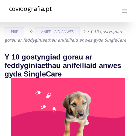
covidografia.pt
>>
>>
Y 10 gostyngiad
PRIF
ANIFEILIAID ANWES
gorau ar feddyginiaethau anifeiliaid anwes gyda SingleCare
Y 10 gostyngiad gorau ar
feddyginiaethau anifeiliaid anwes
gyda SingleCare