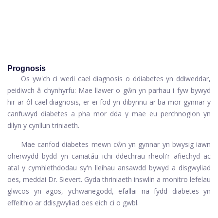
Prognosis
Os yw'ch ci wedi cael diagnosis o ddiabetes yn ddiweddar,
peidiwch â chynhyrfu: Mae llawer o gŵn yn parhau i fyw bywyd
hir ar ôl cael diagnosis, er ei fod yn dibynnu ar ba mor gynnar y
canfuwyd diabetes a pha mor dda y mae eu perchnogion yn
dilyn y cynllun triniaeth.
Mae canfod diabetes mewn cŵn yn gynnar yn bwysig iawn
oherwydd bydd yn caniatáu ichi ddechrau rheoli'r afiechyd ac
atal y cymhlethdodau sy'n lleihau ansawdd bywyd a disgwyliad
oes, meddai Dr. Sievert. Gyda thriniaeth inswlin a monitro lefelau
glwcos yn agos, ychwanegodd, efallai na fydd diabetes yn
effeithio ar ddisgwyliad oes eich ci o gwbl.