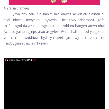
Anifeiliaid anwes
Rydyn ni'n caru ein hanifeiliaid anwes ac eisiau sicrhau eu
bod nhw'n mwynhau bywydau hir trwy ddarparu gofal
milfeddygol da a'r meddyginiaethau sydd eu hangen arnyn nhw.
Ac eto, gall presgripsiynau ar gyfer cŵn a chathod fod yn gostus
yn aml - weithiau hyd yn oed yn fwy na phris ein
meddyginiaethau ein hunain.
ad