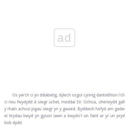
ad
Os yw'ch ci yn ddiabetig, dylech osgoi cynnig danteithion i'ch
ci neu fwydydd â siwgr uchel, meddai Dr. Ochoa, oherwydd gall
y rhain achosi pigau siwgr yn y gwaed. Byddwch hefyd am gadw
ei brydau bwyd yn gyson iawn a bwydo'r un faint ar yr un pryd
bob dydd.