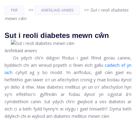
>>
>>
Sut i reoli diabetes
PRIF
ANIFEILIAID ANWES
mewn cŵn
Sut i reoli diabetes mewn cŵn
Anifeiliaid anwes
Os ydych chi'n ddigon ffodus i gael ffrind gorau canine,
byddwch chi am wneud popeth o fewn eich gallu
cadwch ef yn
iach
cyhyd ag y bo modd. Yn anffodus, gall cŵn gael eu
heffeithio gan lawer o'r un afiechydon cronig y mae bodau dynol
yn delio â nhw. Mae diabetes mellitus yn un o'r afiechydon hyn
sy'n effeithio'n gyffredin ar fodau dynol yn ogystal â'n
cymdeithion canin. Sut ydych chi'n gwybod a oes diabetes ar
eich ci a beth fydd hynny'n ei olygu i gael triniaeth? Dyma beth
ddylech chi ei wybod am diabetes mellitus mewn cŵn.