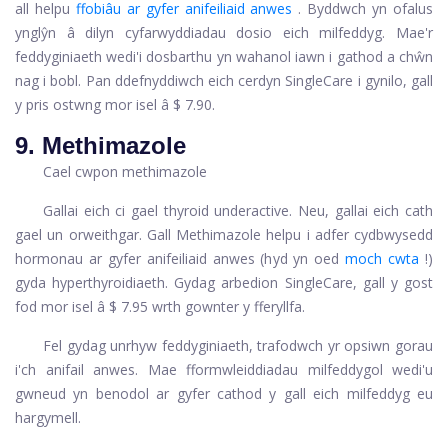
all helpu
ffobiâu ar gyfer anifeiliaid anwes
. Byddwch yn ofalus
ynglŷn â dilyn cyfarwyddiadau dosio eich milfeddyg. Mae'r
feddyginiaeth wedi'i dosbarthu yn wahanol iawn i gathod a chŵn
nag i bobl. Pan ddefnyddiwch eich cerdyn SingleCare i gynilo, gall
y pris ostwng mor isel â $ 7.90.
9. Methimazole
Cael cwpon methimazole
Gallai eich ci gael thyroid underactive. Neu, gallai eich cath
gael un orweithgar. Gall Methimazole helpu i adfer cydbwysedd
hormonau ar gyfer anifeiliaid anwes (hyd yn oed
moch cwta
!)
gyda hyperthyroidiaeth. Gydag arbedion SingleCare, gall y gost
fod mor isel â $ 7.95 wrth gownter y fferyllfa.
Fel gydag unrhyw feddyginiaeth, trafodwch yr opsiwn gorau
i'ch anifail anwes. Mae fformwleiddiadau milfeddygol wedi'u
gwneud yn benodol ar gyfer cathod y gall eich milfeddyg eu
hargymell.