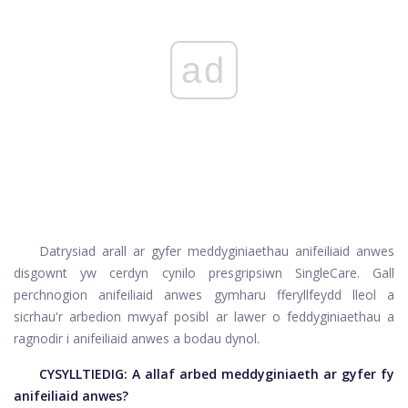
ad
Datrysiad arall ar gyfer meddyginiaethau anifeiliaid anwes
disgownt yw cerdyn cynilo presgripsiwn SingleCare. Gall
perchnogion anifeiliaid anwes gymharu fferyllfeydd lleol a
sicrhau'r arbedion mwyaf posibl ar lawer o feddyginiaethau a
ragnodir i anifeiliaid anwes a bodau dynol.
CYSYLLTIEDIG:
A allaf arbed meddyginiaeth ar gyfer fy
anifeiliaid anwes?