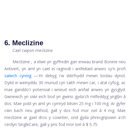
6. Meclizine
Cael cwpon meclizine
Meclizine
, a elwir yn gyffredin gan enwau brand Bonine neu
Antivert, yn aml yn cael ei ragnodi i anifeiliaid anwes sy'n profi
salwch cynnig
—Yn debyg i'w ddefnydd mewn bodau dynol.
Dylid ei weinyddu 30 munud cyn taith mewn car, i atal cyfog, ac
mae ganddo'r potensial i wneud eich anifail anwes yn gysglyd.
Gwnewch yn siŵr eich bod yn gwirio gyda'ch milfeddyg ynglŷn â
dos. Mae pobl yn aml yn cymryd bilsen 25 mg i 100 mg. Ar gyfer
cŵn bach neu gathod, gall y dos fod mor isel â 4 mg. Mae
meclizine ar gael dros y cownter, ond gyda phresgripsiwn a'ch
cerdyn SingleCare, gall y pris fod mor isel â $ 5.75.