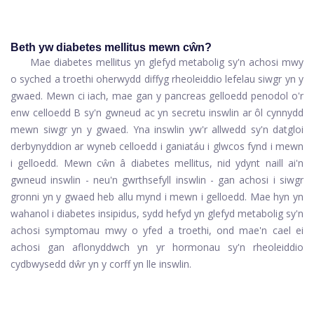
Beth yw diabetes mellitus mewn cŵn?
Mae diabetes mellitus yn glefyd metabolig sy'n achosi mwy
o syched a troethi oherwydd diffyg rheoleiddio lefelau siwgr yn y
gwaed. Mewn ci iach, mae gan y pancreas gelloedd penodol o'r
enw celloedd B sy'n gwneud ac yn secretu inswlin ar ôl cynnydd
mewn siwgr yn y gwaed. Yna inswlin yw'r allwedd sy'n datgloi
derbynyddion ar wyneb celloedd i ganiatáu i glwcos fynd i mewn
i gelloedd. Mewn cŵn â diabetes mellitus, nid ydynt naill ai'n
gwneud inswlin - neu'n gwrthsefyll inswlin - gan achosi i siwgr
gronni yn y gwaed heb allu mynd i mewn i gelloedd. Mae hyn yn
wahanol i diabetes insipidus, sydd hefyd yn glefyd metabolig sy'n
achosi symptomau mwy o yfed a troethi, ond mae'n cael ei
achosi gan aflonyddwch yn yr hormonau sy'n rheoleiddio
cydbwysedd dŵr yn y corff yn lle inswlin.