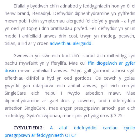
Efallai y byddwch chi'n adnabod y feddyginiaeth hon yn ôl ei
henw brand, Benadryl. Defnyddir diphenhydramine yn gyffredin
mewn pobl i drin symptomau alergedd fel clefyd y gwair - a hyd
yn oed yn topig i drin brathiadau pryfed. Fe'i defnyddir yn yr un
modd i anifeiliaid anwes drin cosi, trwyn yn rhedeg, peswch,
tisian, a llid ar y croen
adweithiau alergaidd
.
Gwnewch yn siŵr eich bod chi'n siarad â'ch milfeddyg cyn
bachu rhywfaint yn y fferyllfa. Mae cul
ffin diogelwch ar gyfer
dosio
mewn anifeiliaid anwes. Ystyr, gall gormod achosi sgîl-
effeithiau difrifol a hyd yn oed gorddos. Os cewch y golau
gwyrdd gan ddarparwr eich anifail anwes, gall eich cerdyn
SingleCare eich helpu i rwydo arbedion mawr. Mae
diphenhydramine ar gael dros y cownter, ond i ddefnyddio
arbedion SingleCare, mae angen presgripsiwn arnoch gan eich
milfeddyg. Gyda'n cwponau, mae'r pris ychydig dros $ 3.75.
CYSYLLTIEDIG:
A allaf ddefnyddio cardiau cynilo
presgripsiwn ar feddyginiaeth OTC?