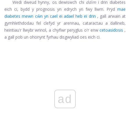
Wedi dweud hynny, os dewiswch chi
ddim
i drin diabetes
eich ci, bydd y prognosis yn edrych yn fwy llwm. Pryd
mae
diabetes mewn cŵn yn cael ei adael heb ei drin
, gall arwain at
gymhlethdodau fel clefyd yr arennau, cataractau a dallineb,
heintiau'r llwybr wrinol, a chyflwr peryglus o'r enw
cetoasidosis
,
a gall pob un ohonynt fyrhau disgwyliad oes eich ci.
ad