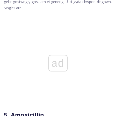
gellir gostwng y gost am ei generig i $ 4 gyda chwpon disgownt
SingleCare.
ad
5. Amoxicillin