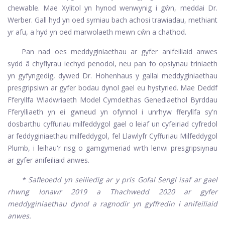
chewable. Mae Xylitol yn hynod wenwynig i gŵn, meddai Dr.
Werber. Gall hyd yn oed symiau bach achosi trawiadau, methiant
yr afu, a hyd yn oed marwolaeth mewn cŵn a chathod.
Pan nad oes meddyginiaethau ar gyfer anifeiliaid anwes
sydd â chyflyrau iechyd penodol, neu pan fo opsiynau triniaeth
yn gyfyngedig, dywed Dr. Hohenhaus y gallai meddyginiaethau
presgripsiwn ar gyfer bodau dynol gael eu hystyried. Mae Deddf
Fferyllfa Wladwriaeth Model Cymdeithas Genedlaethol Byrddau
Fferylliaeth yn ei gwneud yn ofynnol i unrhyw fferyllfa sy'n
dosbarthu cyffuriau milfeddygol gael o leiaf un cyfeiriad cyfredol
ar feddyginiaethau milfeddygol, fel Llawlyfr Cyffuriau Milfeddygol
Plumb, i leihau'r risg o gamgymeriad wrth lenwi presgripsiynau
ar gyfer anifeiliaid anwes.
* Safleoedd yn seiliedig ar y pris Gofal Sengl isaf ar gael
rhwng Ionawr 2019 a Thachwedd 2020 ar gyfer
meddyginiaethau dynol a ragnodir yn gyffredin i anifeiliaid
anwes.