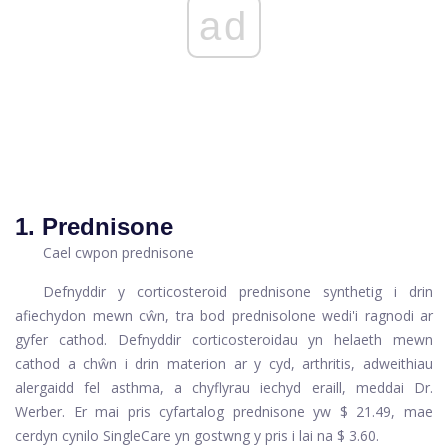
ad
1. Prednisone
Cael cwpon prednisone
Defnyddir y corticosteroid prednisone synthetig i drin
afiechydon mewn cŵn, tra bod prednisolone wedi'i ragnodi ar
gyfer cathod. Defnyddir corticosteroidau yn helaeth mewn
cathod a chŵn i drin materion ar y cyd, arthritis, adweithiau
alergaidd fel asthma, a chyflyrau iechyd eraill, meddai Dr.
Werber. Er mai pris cyfartalog prednisone yw $ 21.49, mae
cerdyn cynilo SingleCare yn gostwng y pris i lai na $ 3.60.