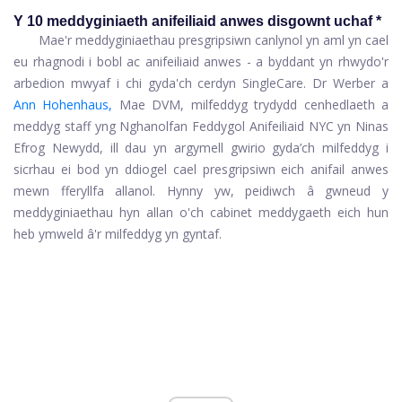
Y 10 meddyginiaeth anifeiliaid anwes disgownt uchaf *
Mae'r meddyginiaethau presgripsiwn canlynol yn aml yn cael
eu rhagnodi i bobl ac anifeiliaid anwes - a byddant yn rhwydo'r
arbedion mwyaf i chi gyda'ch cerdyn SingleCare. Dr Werber a
Ann Hohenhaus,
Mae DVM, milfeddyg trydydd cenhedlaeth a
meddyg staff yng Nghanolfan Feddygol Anifeiliaid NYC yn Ninas
Efrog Newydd, ill dau yn argymell gwirio gyda’ch milfeddyg i
sicrhau ei bod yn ddiogel cael presgripsiwn eich anifail anwes
mewn fferyllfa allanol. Hynny yw, peidiwch â gwneud y
meddyginiaethau hyn allan o'ch cabinet meddygaeth eich hun
heb ymweld â'r milfeddyg yn gyntaf.