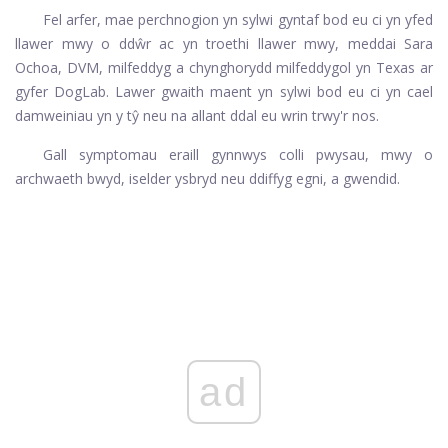
Fel arfer, mae perchnogion yn sylwi gyntaf bod eu ci yn yfed
llawer mwy o ddŵr ac yn troethi llawer mwy, meddai Sara
Ochoa, DVM, milfeddyg a chynghorydd milfeddygol yn Texas ar
gyfer DogLab. Lawer gwaith maent yn sylwi bod eu ci yn cael
damweiniau yn y tŷ neu na allant ddal eu wrin trwy'r nos.
Gall symptomau eraill gynnwys colli pwysau, mwy o
archwaeth bwyd, iselder ysbryd neu ddiffyg egni, a gwendid.
ad