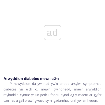
ad
Arwyddion diabetes mewn cŵn
Y newyddion da yw nad yw'n anodd arsylwi symptomau
diabetes yn eich ci; mewn gwirionedd, mae'r arwyddion
rhybuddio cynnar yr un peth i fodau dynol ag y maent ar gyfer
canines a gall prawf gwaed syml gadarnhau unrhyw amheuon.