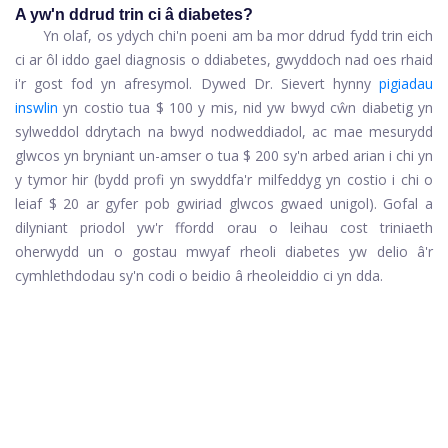
A yw'n ddrud trin ci â diabetes?
Yn olaf, os ydych chi'n poeni am ba mor ddrud fydd trin eich
ci ar ôl iddo gael diagnosis o ddiabetes, gwyddoch nad oes rhaid
i'r gost fod yn afresymol. Dywed Dr. Sievert hynny
pigiadau
inswlin
yn costio tua $ 100 y mis, nid yw bwyd cŵn diabetig yn
sylweddol ddrytach na bwyd nodweddiadol, ac mae mesurydd
glwcos yn bryniant un-amser o tua $ 200 sy'n arbed arian i chi yn
y tymor hir (bydd profi yn swyddfa'r milfeddyg yn costio i chi o
leiaf $ 20 ar gyfer pob gwiriad glwcos gwaed unigol). Gofal a
dilyniant priodol yw'r ffordd orau o leihau cost triniaeth
oherwydd un o gostau mwyaf rheoli diabetes yw delio â'r
cymhlethdodau sy'n codi o beidio â rheoleiddio ci yn dda.