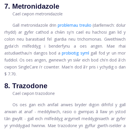
7. Metronidazole
Cael cwpon metronidazole
Gall metronidazole drin
problemau treulio
(darllenwch: dolur
rhydd) ar gyfer cathod a chŵn sy'n cael eu hachosi gan lid y
colon neu barasitiaid fel giardia neu trichomonas. Gweithiwch
gyda'ch milfeddyg i benderfynu a oes angen. Mae rhai
astudiaethau'n dangos bod a
probiotig syml
gall fod yr un mor
fuddiol. Os oes angen, gwnewch yn siŵr eich bod chi'n dod â'ch
cwpon SingleCare i'r cownter. Mae'n dod â'r pris i ychydig o dan
$ 7.70.
8. Trazodone
Cael cwpon trazodone
Os oes gan eich anifail anwes bryder digon difrifol y gall
arwain at anaf - meddyliwch, rasio o gwmpas â llaw yn ystod
tân gwyllt - gall eich milfeddyg argymell meddyginiaeth ar gyfer
yr ymddygiad hwnnw. Mae trazodone yn gyffur gwrth-iselder a