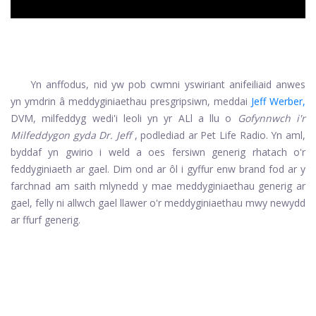
Yn anffodus, nid yw pob cwmni yswiriant anifeiliaid anwes
yn ymdrin â meddyginiaethau presgripsiwn, meddai
Jeff Werber,
DVM, milfeddyg wedi'i leoli yn yr ALl a llu o
Gofynnwch i'r
Milfeddygon gyda Dr. Jeff
, podlediad ar Pet Life Radio. Yn aml,
byddaf yn gwirio i weld a oes fersiwn generig rhatach o'r
feddyginiaeth ar gael. Dim ond ar ôl i gyffur enw brand fod ar y
farchnad am saith mlynedd y mae meddyginiaethau generig ar
gael, felly ni allwch gael llawer o'r meddyginiaethau mwy newydd
ar ffurf generig.