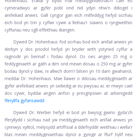
Hohenhaus. Efallai y bydd rhai meddyginiaethau'n cael eu
cymeradwyo ar gyfer pobl ond nid ydyn nhw'n ddiogel i
anifeiliaid anwes. Gall cyngor gan eich milfeddyg hefyd sicrhau
eich bod yn trin y cyflwr cywir a lleihau'r siawns o ryngweithio
cyffuriau neu sgîl-effeithiau diangen.
Dywed Dr. Hohenhaus fod sicrhau bod eich anifail anwes yn
derbyn y dos priodol hefyd yn bryder wrth ystyried cyffur a
ragnodir yn bennaf i fodau dynol. Os oes angen 25 mg o
feddyginiaeth ar gath a dim ond mewn dosau o 250 mg ar gyfer
bodau dynol y daw, ni allwch dorri'r bilsen yn 10 darn gwahanol,
meddai Dr. Hohenhaus. Mae llawer o ddosau meddyginiaeth ar
gyfer anifeiliaid anwes yn seiliedig ar eu pwysau ac er mwyn cael
dos cywir, byddai angen anfon y presgripsiwn at arbenigedd
fferyllfa gyfansawdd
.
Dywed Dr. Werber hefyd ei bod yn bwysig gwirio gyda'ch
fferyllydd i sicrhau nad yw meddyginiaeth eich anifail anwes yn
cynnwys xylitol, melysydd artiffisial a ddefnyddir weithiau i wella'r
blas mewn meddyginiaethau dynol a gynigir ar ffurf hylif neu