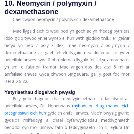
10. Neomycin / polymyxin /
dexamethasone
Cael cwpon neomycin / polymyxin / dexamethasone
Mae llygaid eich ci wedi bod yn goch ac yn rhedeg byth ers
iddo gicio tywod yn ei wyneb ei hun wrth gloddio twll. Fe'i gelwir
hefyd yn neo / poly / dex, mae neomycin / polymyxin /
dexamethasone ar gael fel eli llygaid neu ddiferion ar gyfer
anifeiliaid anwes sydd â phroblemau llygaid fel llid yr amrannau -
yn aml o falurion tramor. Mae angen dos dos atal 5 ml ar
anifeiliaid anwes. Gyda chwpon SingleCare, gall y gost fod mor
isel â $ 8.82.
Ystyriaethau diogelwch pwysig
Er y gellir rhagnodi rhai meddyginiaethau i fodau dynol ac
anifeiliaid anwes, Dr. Hohenhaus
rhybuddion rhag rhannu eich
presgripsiwn eich hun
gyda'ch anifail anwes. Mae'n bwysig gwirio
gyda'ch milfeddyg a chael cyfarwyddiadau meddyginiaeth
penodol cyn rhoi unrhyw fath o feddyginiaeth i'ch ci, eglura Dr.