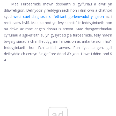
Mae Furosemide mewn dosbarth o gyffuriau a elwir yn
ddiwretigion. Defnyddir y feddyginiaeth hon i drin cŵn a chathod
sydd
wedi cael diagnosis o fethiant gorlenwadol y galon
ac i
reoli cadw hylif. Mae cathod yn fwy sensitif i'r feddyginiaeth hon
na chŵn ac mae angen dosau is arnynt. Mae rhyngweithiadau
cyffuriau a sgîl-effeithiau yn gysylltiedig â furosemide, felly mae'n
bwysig siarad â'ch milfeddyg am fanteision ac anfanteision rhoi'r
feddyginiaeth hon i'ch anifail anwes. Pan fydd angen, gall
defnyddio'ch cerdyn SingleCare ddod â'r gost i lawr i ddim ond $
4.
ad