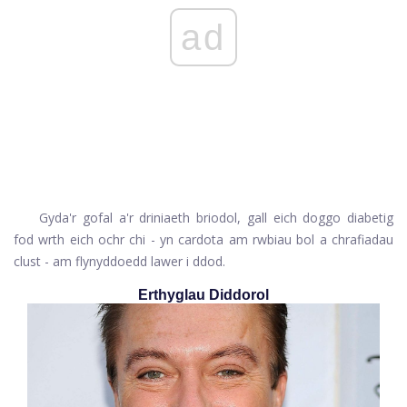
ad
Gyda'r gofal a'r driniaeth briodol, gall eich doggo diabetig
fod wrth eich ochr chi - yn cardota am rwbiau bol a chrafiadau
clust - am flynyddoedd lawer i ddod.
Erthyglau Diddorol