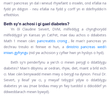
mae'r pancreas yn dal i wneud rhywfaint o inswlin, ond efallai na
fydd yn ddigon - neu efallai na fydd y corff yn ei ddefnyddio'n
effeithlon.
Beth sy'n achosi i gi gael diabetes?
Yn ôl Claudine Sievert, DVM, milfeddyg a chynghorydd
milfeddygol yn Kansas yn CatPet, mae dau achos o ddiabetes
Math 1 mewn cŵn:
pancreatitis cronig
, lle mae'r pancreas yn
dechrau treulio ei feinwe ei hun, a
dinistrio pancreas wedi'i
imiwn-gyfryngu
(nid yw achosion y cyflwr hwn yn hysbys o hyd).
Beth sy'n penderfynu a yw'ch ci mewn perygl o ddatblygu
diabetes? Mae'n dibynnu ar oedran, rhyw, diet, maint a brîd eich
ci. Mae cŵn benywaidd mewn mwy o berygl na dynion. Fesul Dr.
Sievert, y lleiaf yw ci, y mwyaf tebygol ydyw o ddatblygu
diabetes yn iau (mae bridiau mwy yn fwy tueddol o ddioddef yn
ddiweddarach mewn bywyd).