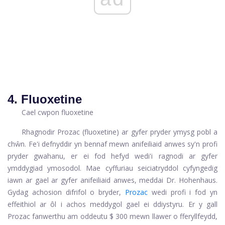
4. Fluoxetine
Cael cwpon fluoxetine
Rhagnodir Prozac (fluoxetine) ar gyfer pryder ymysg pobl a
chŵn. Fe'i defnyddir yn bennaf mewn anifeiliaid anwes sy'n profi
pryder gwahanu, er ei fod hefyd wedi'i ragnodi ar gyfer
ymddygiad ymosodol. Mae cyffuriau seiciatryddol cyfyngedig
iawn ar gael ar gyfer anifeiliaid anwes, meddai Dr. Hohenhaus.
Gydag achosion difrifol o bryder,
Prozac
wedi profi i fod yn
effeithiol ar ôl i achos meddygol gael ei ddiystyru. Er y gall
Prozac fanwerthu am oddeutu $ 300 mewn llawer o fferyllfeydd,