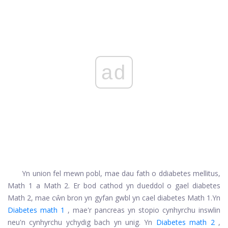
ad
Yn union fel mewn pobl, mae dau fath o ddiabetes mellitus,
Math 1 a Math 2. Er bod cathod yn dueddol o gael diabetes
Math 2, mae cŵn bron yn gyfan gwbl yn cael diabetes Math 1.
Yn
Diabetes math 1
, mae'r pancreas yn stopio cynhyrchu inswlin
neu'n cynhyrchu ychydig bach yn unig. Yn
Diabetes math 2
,