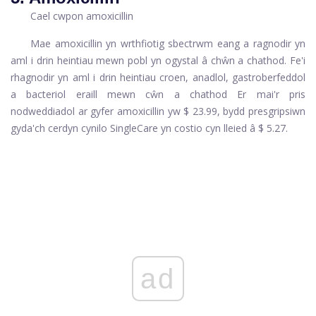
Cael cwpon amoxicillin
Mae amoxicillin yn wrthfiotig sbectrwm eang a ragnodir yn
aml i drin heintiau mewn pobl yn ogystal â chŵn a chathod. Fe'i
rhagnodir yn aml i drin heintiau croen, anadlol, gastroberfeddol
a bacteriol eraill mewn cŵn a chathod Er mai'r pris
nodweddiadol ar gyfer amoxicillin yw $ 23.99, bydd presgripsiwn
gyda'ch cerdyn cynilo SingleCare yn costio cyn lleied â $ 5.27.
ad