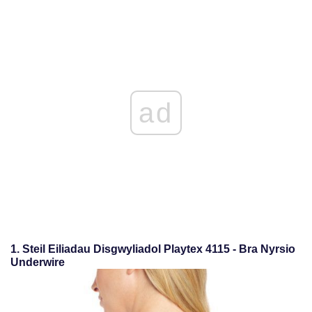
ad
1. Steil Eiliadau Disgwyliadol Playtex 4115 - Bra Nyrsio
Underwire