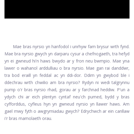
Mae bras nyrsio yn hanfodol i unrhyw fam brysur wrth fynd.
Mae bra nyrsio gwych yn darparu cysur a chefnogaeth, tra hefyd
yn ei gwneud hi'n haws bwydo ar y fron neu bwmpio. Mae yna
lawer o wahanol arddulliau o bra nyrsio. Mae gan rai danddwr,
tra bod eraill yn feddal ac yn ddi-dor. Ddim yn gwybod ble i
ddechrau wrth chwilio am bra nyrsio? Rydyn ni wedi talgrynnu
pump o'r bras nyrsio rhad, gorau ar y farchnad heddiw. P'un a
ydych chi ar eich plentyn cyntaf neu'ch pumed, bydd y bras
cyfforddus, cyfleus hyn yn gwneud nyrsio yn llawer haws. Am
gael mwy fyth o awgrymiadau gwych? Edrychwch ar ein canllaw
i'r bras mamolaeth orau.