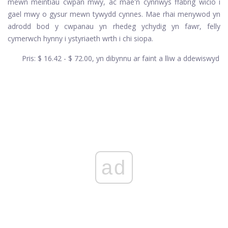
mewn meintiau cwpan mwy, ac mae'n cynnwys ffabrig wicio i
gael mwy o gysur mewn tywydd cynnes. Mae rhai menywod yn
adrodd bod y cwpanau yn rhedeg ychydig yn fawr, felly
cymerwch hynny i ystyriaeth wrth i chi siopa.
Pris: $ 16.42 - $ 72.00, yn dibynnu ar faint a lliw a ddewiswyd
ad