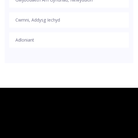
Cwmni, Addysg Iechyd
Adloniant