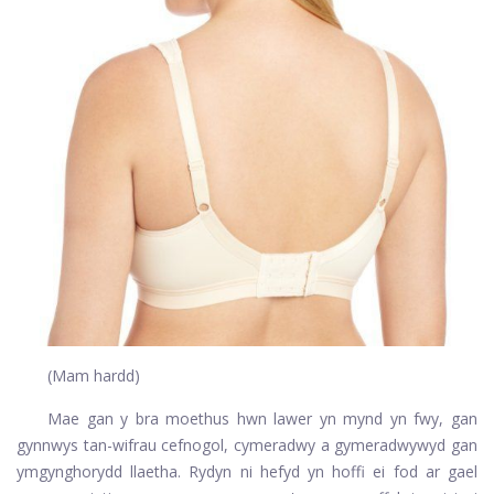
(Mam hardd)
Mae gan y bra moethus hwn lawer yn mynd yn fwy, gan
gynnwys tan-wifrau cefnogol, cymeradwy a gymeradwywyd gan
ymgynghorydd llaetha. Rydyn ni hefyd yn hoffi ei fod ar gael