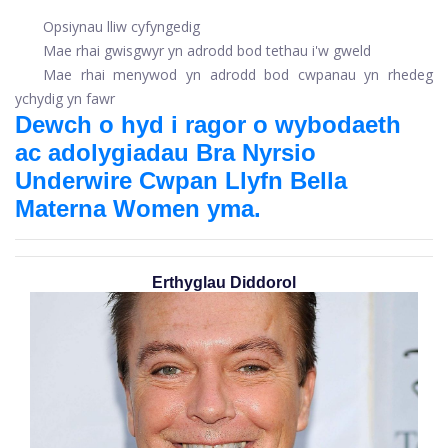
Opsiynau lliw cyfyngedig
Mae rhai gwisgwyr yn adrodd bod tethau i'w gweld
Mae rhai menywod yn adrodd bod cwpanau yn rhedeg
ychydig yn fawr
Dewch o hyd i ragor o wybodaeth
ac adolygiadau Bra Nyrsio
Underwire Cwpan Llyfn Bella
Materna Women yma.
Erthyglau Diddorol