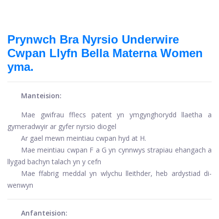
Prynwch Bra Nyrsio Underwire
Cwpan Llyfn Bella Materna Women
yma.
Manteision:
Mae gwifrau fflecs patent yn ymgynghorydd llaetha a
gymeradwyir ar gyfer nyrsio diogel
Ar gael mewn meintiau cwpan hyd at H.
Mae meintiau cwpan F a G yn cynnwys strapiau ehangach a
llygad bachyn talach yn y cefn
Mae ffabrig meddal yn wlychu lleithder, heb ardystiad di-
wenwyn
Anfanteision: