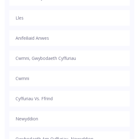
Lles
Anifeiliaid Anwes
Cwmni, Gwybodaeth Cyffuriau
Cwmni
Cyffuriau Vs. Ffrind
Newyddion
Gwybodaeth Am Gyffuriau, Newyddion