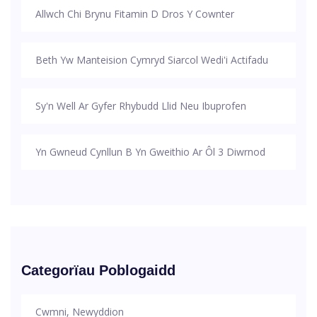
Allwch Chi Brynu Fitamin D Dros Y Cownter
Beth Yw Manteision Cymryd Siarcol Wedi'i Actifadu
Sy'n Well Ar Gyfer Rhybudd Llid Neu Ibuprofen
Yn Gwneud Cynllun B Yn Gweithio Ar Ôl 3 Diwrnod
Categorïau Poblogaidd
Cwmni, Newyddion