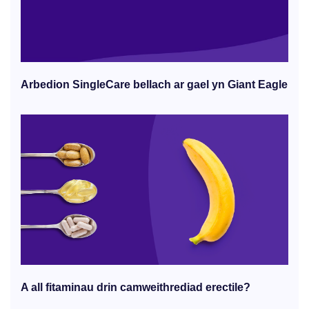
Arbedion SingleCare bellach ar gael yn Giant Eagle
A all fitaminau drin camweithrediad erectile?