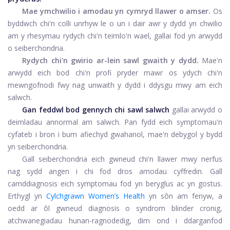
Mae ymchwilio i amodau yn cymryd llawer o amser.
Os
byddwch chi'n colli unrhyw le o un i dair awr y dydd yn chwilio
am y rhesymau rydych chi'n teimlo'n wael, gallai fod yn arwydd
o seiberchondria.
Rydych chi'n gwirio ar-lein sawl gwaith y dydd.
Mae'n
arwydd eich bod chi'n profi pryder mawr os ydych chi'n
mewngofnodi fwy nag unwaith y dydd i ddysgu mwy am eich
salwch.
Gan feddwl bod gennych chi sawl salwch
gallai arwydd o
deimladau annormal am salwch. Pan fydd eich symptomau'n
cyfateb i bron i bum afiechyd gwahanol, mae'n debygol y bydd
yn seiberchondria.
Gall seiberchondria eich gwneud chi'n llawer mwy nerfus
nag sydd angen i chi fod dros amodau cyffredin. Gall
camddiagnosis eich symptomau fod yn beryglus ac yn gostus.
Erthygl yn
Cylchgrawn Women’s Health
yn sôn am fenyw, a
oedd ar ôl gwneud diagnosis o syndrom blinder cronig,
atchwanegiadau hunan-ragnodedig, dim ond i ddarganfod