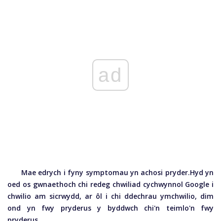
ad
Mae edrych i fyny symptomau yn achosi pryder.
Hyd yn
oed os gwnaethoch chi redeg chwiliad cychwynnol Google i
chwilio am sicrwydd, ar ôl i chi ddechrau ymchwilio, dim
ond yn fwy pryderus y byddwch chi'n teimlo'n fwy
pryderus.