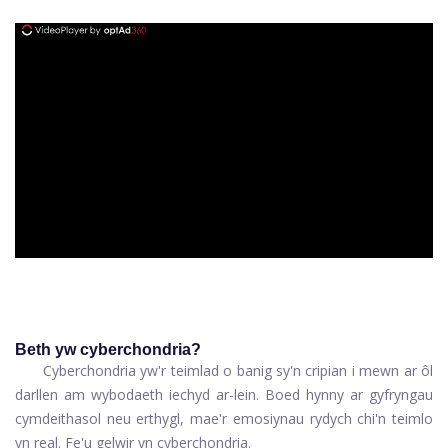
ad
Beth yw cyberchondria?
Cyberchondria yw'r teimlad o banig sy'n cripian i mewn ar ôl
darllen am wybodaeth iechyd ar-lein. Boed hynny ar gyfryngau
cymdeithasol neu erthygl, mae'r emosiynau rydych chi'n teimlo
yn real. Fe'u gelwir yn cyberchondria.