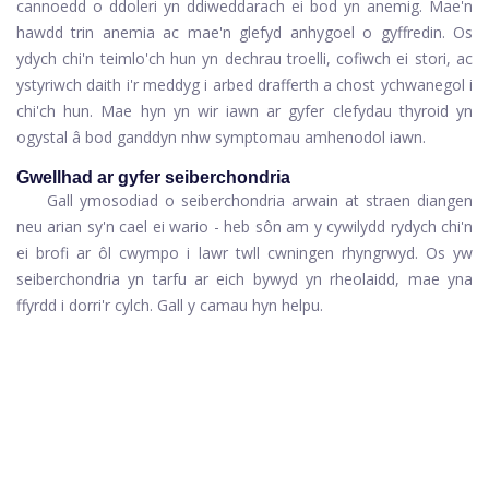
cannoedd o ddoleri yn ddiweddarach ei bod yn anemig. Mae'n
hawdd trin anemia ac mae'n glefyd anhygoel o gyffredin. Os
ydych chi'n teimlo'ch hun yn dechrau troelli, cofiwch ei stori, ac
ystyriwch daith i'r meddyg i arbed drafferth a chost ychwanegol i
chi'ch hun. Mae hyn yn wir iawn ar gyfer clefydau thyroid yn
ogystal â bod ganddyn nhw symptomau amhenodol iawn.
Gwellhad ar gyfer seiberchondria
Gall ymosodiad o seiberchondria arwain at straen diangen
neu arian sy'n cael ei wario - heb sôn am y cywilydd rydych chi'n
ei brofi ar ôl cwympo i lawr twll cwningen rhyngrwyd. Os yw
seiberchondria yn tarfu ar eich bywyd yn rheolaidd, mae yna
ffyrdd i dorri'r cylch. Gall y camau hyn helpu.