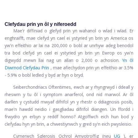
Clefydau prin yn ôl y niferoedd
Mae'r diffiniad o glefyd prin yn wahanol o wlad i wlad. Er
enghraifft, mae clefyd yn cael ei ystyried yn brin yn America os
yw'n effeithio ar lai na 200,000 o bobl ar unrhyw adeg benodol
tra bod clefyd yn cael ei ystyried yn brin yn Ewrop os yw'n
digwydd mewn llai nag un allan o 2,000 o achosion.
Yn ôl
Diwrnod Clefydau Prin
, mae afiechydon prin yn effeithio ar 3.5%
- 5.9% o bobl ledled y byd ar hyn o bryd.
Seiberchondriacs Oftentimes, ewch ar y rhyngrwyd i ddeall y
rheswm y tu ôl i symptom anarferol, ond nid marwol. Ar ôl
darllen y cystudd mwyaf difrifol yn y rhestr o ddiagnosis posib,
mae'n hawdd neidio i gasgliadau difrifol diangen. Un ffordd i
frwydro yn erbyn y reddf honno? Atgoffwch eich hun bod y
clefydau hyn yn brin, a chwestiynwch y gred sy'n eich pwysleisio.
Cymerwch Sglerosis Ochrol Amyotroffig (neu
UG
), er