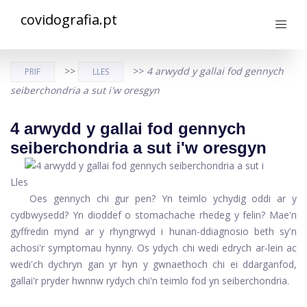
covidografia.pt
>>
>>
4 arwydd y gallai fod gennych
PRIF
LLES
seiberchondria a sut i'w oresgyn
4 arwydd y gallai fod gennych
seiberchondria a sut i'w oresgyn
Lles
Oes gennych chi gur pen? Yn teimlo ychydig oddi ar y
cydbwysedd? Yn dioddef o stomachache rhedeg y felin? Mae'n
gyffredin mynd ar y rhyngrwyd i hunan-ddiagnosio beth sy'n
achosi'r symptomau hynny. Os ydych chi wedi edrych ar-lein ac
wedi'ch dychryn gan yr hyn y gwnaethoch chi ei ddarganfod,
gallai'r pryder hwnnw rydych chi'n teimlo fod yn seiberchondria.