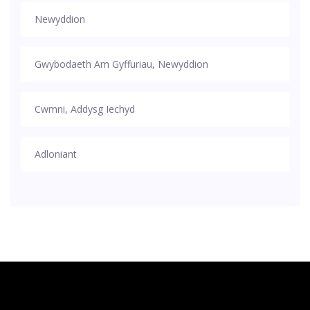
Newyddion
Gwybodaeth Am Gyffuriau, Newyddion
Cwmni, Addysg Iechyd
Adloniant