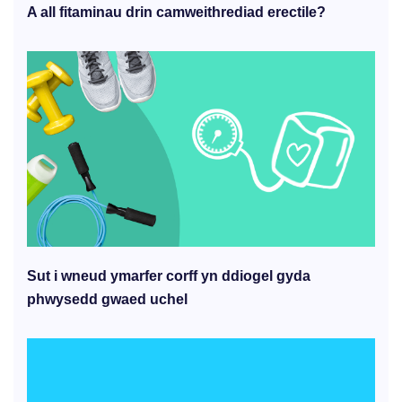
A all fitaminau drin camweithrediad erectile?
Sut i wneud ymarfer corff yn ddiogel gyda
phwysedd gwaed uchel