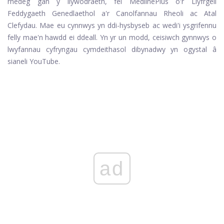
rhedeg gan y llywodraeth, fel MedlinePlus o'r Llyfrgell
Feddygaeth Genedlaethol a'r Canolfannau Rheoli ac Atal
Clefydau. Mae eu cynnwys yn ddi-hysbyseb ac wedi'i ysgrifennu
felly mae'n hawdd ei ddeall. Yn yr un modd, ceisiwch gynnwys o
lwyfannau cyfryngau cymdeithasol dibynadwy yn ogystal â
sianeli YouTube.
ad