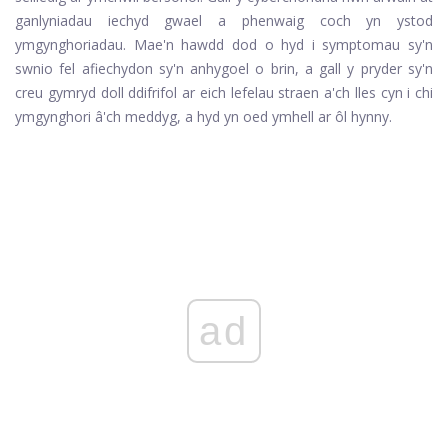
ganlyniadau iechyd gwael a phenwaig coch yn ystod
ymgynghoriadau. Mae'n hawdd dod o hyd i symptomau sy'n
swnio fel afiechydon sy'n anhygoel o brin, a gall y pryder sy'n
creu gymryd doll ddifrifol ar eich lefelau straen a'ch lles cyn i chi
ymgynghori â'ch meddyg, a hyd yn oed ymhell ar ôl hynny.
ad