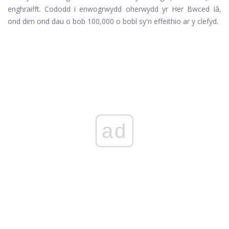
enghraifft. Cododd i enwogrwydd oherwydd yr Her Bwced Iâ,
ond dim ond dau o bob 100,000 o bobl sy'n effeithio ar y clefyd.
ad