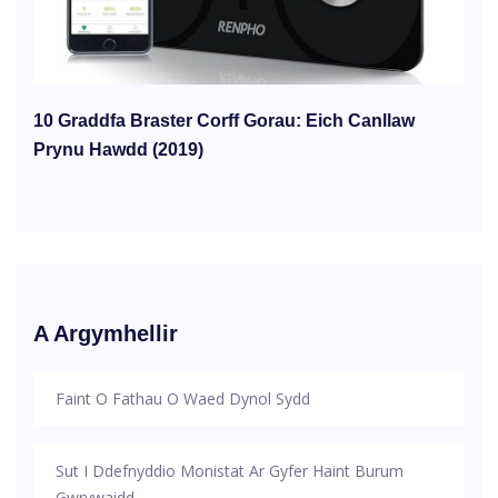
10 Graddfa Braster Corff Gorau: Eich Canllaw
Prynu Hawdd (2019)
A Argymhellir
Faint O Fathau O Waed Dynol Sydd
Sut I Ddefnyddio Monistat Ar Gyfer Haint Burum
Gwrywaidd