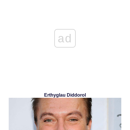
ad
Erthyglau Diddorol