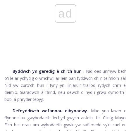
ad
Byddwch yn garedig â chi'ch hun
. Nid oes unrhyw beth
o'i le ar ychydig o ymchwil ar-lein pan fyddwch chi'n teimlo'n sâl.
Nid yw curo'ch hun i fyny yn lliniaru'r trallod rydych chi'n ei
deimlo. Siaradwch â ffrind, neu dewch o hyd i grŵp cymorth i
bobl â phryder tebyg.
Defnyddiwch wefannau dibynadwy.
Mae yna lawer o
ffynonellau gwybodaeth iechyd gwych ar-lein, fel Clinig Mayo.
Eich bet orau am wybodaeth gywir yw safleoedd sy'n cael eu