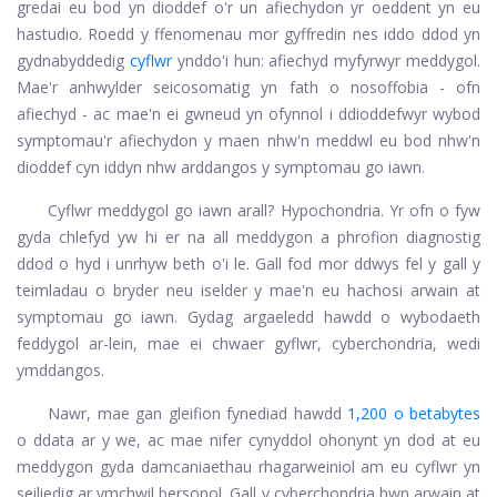
gredai eu bod yn dioddef o'r un afiechydon yr oeddent yn eu
hastudio. Roedd y ffenomenau mor gyffredin nes iddo ddod yn
gydnabyddedig
cyflwr
ynddo'i hun: afiechyd myfyrwyr meddygol.
Mae'r anhwylder seicosomatig yn fath o nosoffobia - ofn
afiechyd - ac mae'n ei gwneud yn ofynnol i ddioddefwyr wybod
symptomau'r afiechydon y maen nhw'n meddwl eu bod nhw'n
dioddef cyn iddyn nhw arddangos y symptomau go iawn.
Cyflwr meddygol go iawn arall? Hypochondria. Yr ofn o fyw
gyda chlefyd yw hi er na all meddygon a phrofion diagnostig
ddod o hyd i unrhyw beth o'i le. Gall fod mor ddwys fel y gall y
teimladau o bryder neu iselder y mae'n eu hachosi arwain at
symptomau go iawn. Gydag argaeledd hawdd o wybodaeth
feddygol ar-lein, mae ei chwaer gyflwr, cyberchondria, wedi
ymddangos.
Nawr, mae gan gleifion fynediad hawdd
1,200 o betabytes
o ddata ar y we, ac mae nifer cynyddol ohonynt yn dod at eu
meddygon gyda damcaniaethau rhagarweiniol am eu cyflwr yn
seiliedig ar ymchwil bersonol. Gall y cyberchondria hwn arwain at