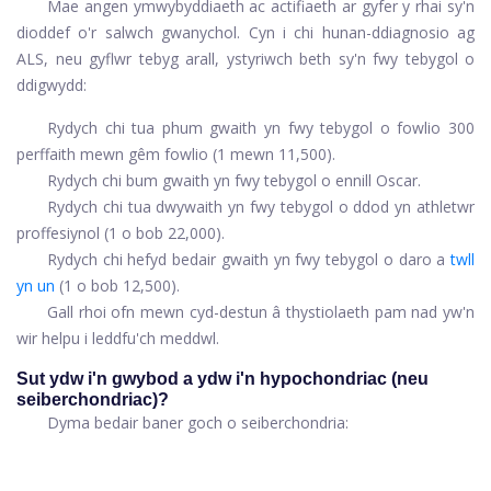
Mae angen ymwybyddiaeth ac actifiaeth ar gyfer y rhai sy'n
dioddef o'r salwch gwanychol. Cyn i chi hunan-ddiagnosio ag
ALS, neu gyflwr tebyg arall, ystyriwch beth sy'n fwy tebygol o
ddigwydd:
Rydych chi tua phum gwaith yn fwy tebygol o fowlio 300
perffaith mewn gêm fowlio (1 mewn 11,500).
Rydych chi bum gwaith yn fwy tebygol o ennill Oscar.
Rydych chi tua dwywaith yn fwy tebygol o ddod yn athletwr
proffesiynol (1 o bob 22,000).
Rydych chi hefyd bedair gwaith yn fwy tebygol o daro a
twll
yn un
(1 o bob 12,500).
Gall rhoi ofn mewn cyd-destun â thystiolaeth pam nad yw'n
wir helpu i leddfu'ch meddwl.
Sut ydw i'n gwybod a ydw i'n hypochondriac (neu
seiberchondriac)?
Dyma bedair baner goch o seiberchondria: