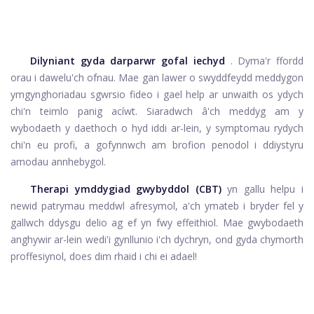
Dilyniant gyda darparwr gofal iechyd
. Dyma'r ffordd
orau i dawelu'ch ofnau. Mae gan lawer o swyddfeydd meddygon
ymgynghoriadau sgwrsio fideo i gael help ar unwaith os ydych
chi'n teimlo panig acíwt. Siaradwch â'ch meddyg am y
wybodaeth y daethoch o hyd iddi ar-lein, y symptomau rydych
chi'n eu profi, a gofynnwch am brofion penodol i ddiystyru
amodau annhebygol.
Therapi ymddygiad gwybyddol (CBT)
yn gallu helpu i
newid patrymau meddwl afresymol, a'ch ymateb i bryder fel y
gallwch ddysgu delio ag ef yn fwy effeithiol. Mae gwybodaeth
anghywir ar-lein wedi'i gynllunio i'ch dychryn, ond gyda chymorth
proffesiynol, does dim rhaid i chi ei adael!