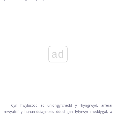
ad
Cyn hwylustod ac uniongyrchedd y rhyngrwyd, arferai
mwyafrif y hunan-ddiagnosis ddod gan fyfyrwyr meddygol, a