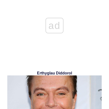
ad
Erthyglau Diddorol