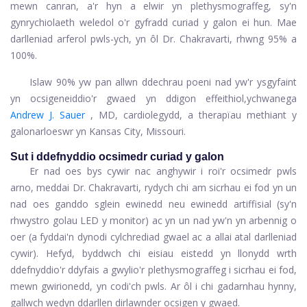
mewn canran, a'r hyn a elwir yn plethysmograffeg, sy'n
gynrychiolaeth weledol o'r gyfradd curiad y galon ei hun. Mae
darlleniad arferol pwls-ych, yn ôl Dr. Chakravarti, rhwng 95% a
100%.
Islaw 90% yw pan allwn ddechrau poeni nad yw'r ysgyfaint
yn ocsigeneiddio'r gwaed yn ddigon effeithiol,
ychwanega
Andrew J. Sauer
, MD, cardiolegydd, a therapïau methiant y
galon
arloeswr yn Kansas City, Missouri.
Sut i ddefnyddio ocsimedr curiad y galon
Er nad oes bys cywir nac anghywir i roi'r ocsimedr pwls
arno, meddai Dr. Chakravarti, rydych chi am sicrhau ei fod yn un
nad oes ganddo sglein ewinedd neu ewinedd artiffisial (sy'n
rhwystro golau LED y monitor) ac yn un nad yw'n yn arbennig o
oer (a fyddai'n dynodi cylchrediad gwael ac a allai atal darlleniad
cywir). Hefyd, byddwch chi eisiau eistedd yn llonydd wrth
ddefnyddio'r ddyfais a gwylio'r plethysmograffeg i sicrhau ei fod,
mewn gwirionedd, yn codi'ch pwls. Ar ôl i chi gadarnhau hynny,
gallwch wedyn ddarllen dirlawnder ocsigen y gwaed.