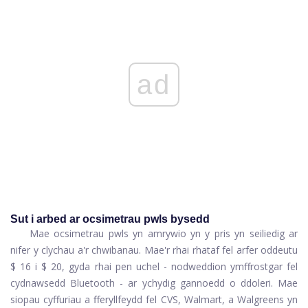
ad
Sut i arbed ar ocsimetrau pwls bysedd
Mae ocsimetrau pwls yn amrywio yn y pris yn seiliedig ar
nifer y clychau a'r chwibanau. Mae'r rhai rhataf fel arfer oddeutu
$ 16 i $ 20, gyda rhai pen uchel - nodweddion ymffrostgar fel
cydnawsedd Bluetooth - ar ychydig gannoedd o ddoleri. Mae
siopau cyffuriau a fferyllfeydd fel CVS, Walmart, a Walgreens yn