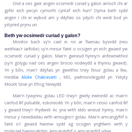
Ond a oes gwir angen ocsimedr curiad y galon arnoch chi ar
gyfer eich pecyn cymorth cyntaf eich hun? Dyma beth sydd
angen i chi ei wybod am y ddyfais os ydych chi wedi bod yn
ystyried prynu un.
Beth yw ocsimedr curiad y galon?
Monitor bach sy'n cael ei roi ar flaenau bysedd (neu
weithiau'r iarllobe) sy'n mesur faint o ocsigen yn eich gwaed yw
ocsimedr curiad y galon. Mae'n gwneud hynny'n anfewnwthiol
(sy'n golygu nad oes angen brocio nodwydd a thynnu gwaed).
Yn y bôn, mae'r ddyfais yn gweithio trwy fesur golau a lliw,
meddai
Aloke Chakravarti
, MD, pwlmonolegydd yn Ysbyty
Mount Sinai yn Efrog Newydd.
Mae'n tywynnu golau LED trwy'r gwely ewinedd ac mae'n
canfod llif pulsatile, esboniodd. Yn y bôn, mae'n ceisio canfod llif
y gwaed trwy'r rhydweli. Ac yna wrth iddo wneud hynny, mae'n
mesur y newidiadau wrth amsugno'r golau. Mae'n amcangyfrif o
faint o'r gwaed hwnnw sydd ag ocsigen ynghlwm wrth y
moleciwl haemoglobin. Amcangyfrif o amcangyfrif ydyw.