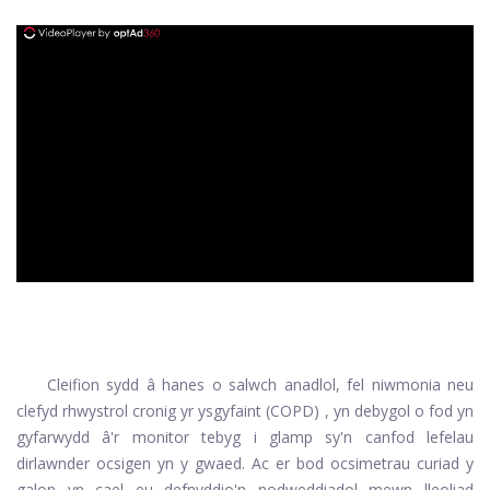
ad
Cleifion sydd â hanes o salwch anadlol, fel
niwmonia
neu
clefyd rhwystrol cronig yr ysgyfaint (COPD)
, yn debygol o fod yn
gyfarwydd â'r monitor tebyg i glamp sy'n canfod lefelau
dirlawnder ocsigen yn y gwaed. Ac er bod ocsimetrau curiad y
galon yn cael eu defnyddio'n nodweddiadol mewn lleoliad