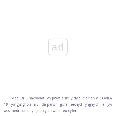
ad
Mae Dr. Chakravarti yn pwysleisio y dylai cleifion â COVID-
19 ymgynghori â'u darparwr gofal iechyd ynghylch a yw
ocsimedr curiad y galon yn iawn ar eu cyfer: