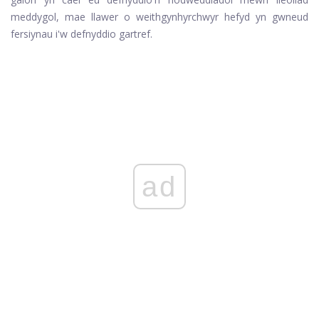
meddygol, mae llawer o weithgynhyrchwyr hefyd yn gwneud
fersiynau i'w defnyddio gartref.
ad