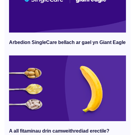
Arbedion SingleCare bellach ar gael yn Giant Eagle
A all fitaminau drin camweithrediad erectile?