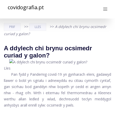
covidografia.pt
>>
>>
A ddylech chi brynu ocsimedr
PRIF
LLES
curiad y galon?
A ddylech chi brynu ocsimedr
curiad y galon?
Lles
Pan fydd y
Pandemig covid-19
yn gynharach eleni, gadawyd
llawer o bobl yn sgrialu i adnewyddu eu citiau cymorth cyntaf,
gan sicrhau bod ganddyn nhw bopeth yr oedd ei angen arnyn
nhw - rhag ofn. Wrth i eitemau fel thermomedrau a Kleenex
werthu allan ledled y wlad, dechreuodd teclyn meddygol
anhysbys arall ennill sylw: ocsimedr y pwls.