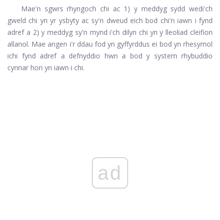
Mae'n sgwrs rhyngoch chi ac 1) y meddyg sydd wedi'ch
gweld chi yn yr ysbyty ac sy'n dweud eich bod chi'n iawn i fynd
adref a 2) y meddyg sy'n mynd i'ch dilyn chi yn y lleoliad cleifion
allanol. Mae angen i'r ddau fod yn gyffyrddus ei bod yn rhesymol
ichi fynd adref a defnyddio hwn a bod y system rhybuddio
cynnar hon yn iawn i chi.
ad