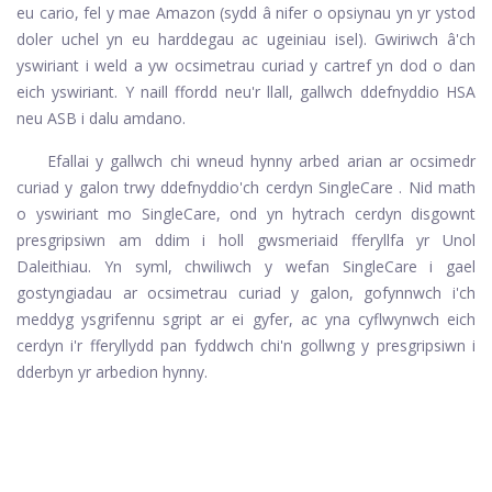
eu cario, fel y mae Amazon (sydd â nifer o opsiynau yn yr ystod
doler uchel yn eu harddegau ac ugeiniau isel). Gwiriwch â'ch
yswiriant i weld a yw ocsimetrau curiad y cartref yn dod o dan
eich yswiriant. Y naill ffordd neu'r llall, gallwch ddefnyddio HSA
neu ASB i dalu amdano.
Efallai y gallwch chi wneud hynny
arbed arian ar ocsimedr
curiad y galon trwy ddefnyddio'ch cerdyn SingleCare
. Nid math
o yswiriant mo SingleCare, ond yn hytrach cerdyn disgownt
presgripsiwn am ddim i holl gwsmeriaid fferyllfa yr Unol
Daleithiau. Yn syml, chwiliwch y wefan SingleCare i gael
gostyngiadau ar ocsimetrau curiad y galon, gofynnwch i'ch
meddyg ysgrifennu sgript ar ei gyfer, ac yna cyflwynwch eich
cerdyn i'r fferyllydd pan fyddwch chi'n gollwng y presgripsiwn i
dderbyn yr arbedion hynny.