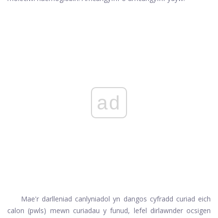
ad
Mae'r darlleniad canlyniadol yn dangos cyfradd curiad eich
calon (pwls) mewn curiadau y funud, lefel dirlawnder ocsigen