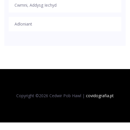
Cwmni, Addysg Iechyd
Adloniant
Copyright ©
2026 Cedwir Pob Hawl |
covidografia.pt