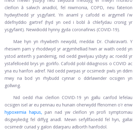
rheol mewn ysbyty neu swyddfa meddyg er mwyn monitro
cleifion â salwch anadlol, fel niwmonia, COPD, neu faterion
hydwythedd yr ysgyfaint. Yn anaml y cafodd ei argymell i'w
ddefnyddio gartref (hyd yn oed i bobl â chlefydau cronig yr
ysgyfaint). Newidiodd hynny gyda coronafirws (COVID-19).
Mae hyn yn rhywbeth newydd, meddai Dr. Chakravarti. Y
rheswm pam y rhoddwyd yr argymhelliad hwn ar waith oedd yn
ystod anterth y pandemig, nid oedd gwelyau ysbyty ac roedd yr
ystafelloedd brys yn gorlifo. Cafodd pobl ddiagnosis o COVID ac
yna eu hanfon adref. Nid oedd pwrpas yr ocsimedr pwls yn ddim
mwy na bod yn rhybudd cynnar o ddirlawnder ocsigen yn
gollwng.
Nid oedd rhai cleifion COVID-19 yn gallu canfod lefelau
ocsigen isel ar eu pennau eu hunain oherwydd ffenomen o'r enw
hypoxemia hapus,
pan nad yw cleifion yn profi symptomau
disgwyliedig fel diffyg anadl. Mewn sefyllfaoedd fel hyn, gallai
ocsimedr curiad y galon ddarparu adborth hanfodol.