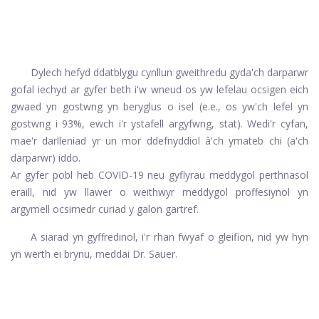
Dylech hefyd ddatblygu cynllun gweithredu gyda'ch darparwr
gofal iechyd ar gyfer beth i'w wneud os yw lefelau ocsigen eich
gwaed yn gostwng yn beryglus o isel (e.e., os yw'ch lefel yn
gostwng i 93%, ewch i'r ystafell argyfwng, stat). Wedi'r cyfan,
mae'r darlleniad yr un mor ddefnyddiol â'ch ymateb chi (a'ch
darparwr) iddo.
Ar gyfer pobl heb COVID-19 neu gyflyrau meddygol perthnasol
eraill, nid yw llawer o weithwyr meddygol proffesiynol yn
argymell ocsimedr curiad y galon gartref.
A siarad yn gyffredinol, i'r rhan fwyaf o gleifion, nid yw hyn
yn werth ei brynu, meddai Dr. Sauer.