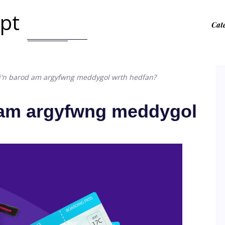
.pt
Cat
i'n barod am argyfwng meddygol wrth hedfan?
 am argyfwng meddygol