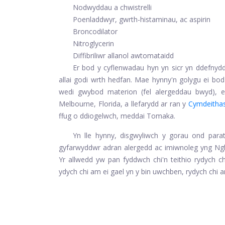
Nodwyddau a chwistrelli
Poenladdwyr, gwrth-histaminau, ac aspirin
Broncodilator
Nitroglycerin
Diffibriliwr allanol awtomataidd
Er bod y cyflenwadau hyn yn sicr yn ddefnydd
allai godi wrth hedfan. Mae hynny'n golygu ei bod h
wedi gwybod materion (fel alergeddau bwyd), e
Melbourne, Florida, a llefarydd ar ran y
Cymdeithas
ffug o ddiogelwch, meddai Tomaka.
Yn lle hynny, disgwyliwch y gorau ond par
gyfarwyddwr adran alergedd ac imiwnoleg yng Ngh
Yr allwedd yw pan fyddwch chi'n teithio rydych c
ydych chi am ei gael yn y bin uwchben, rydych chi a