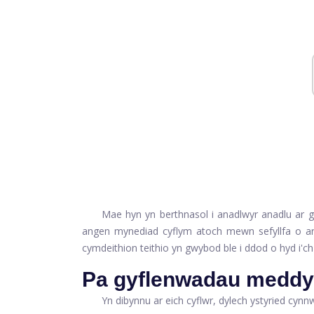
Mae hyn yn berthnasol i anadlwyr anadlu ar g
angen mynediad cyflym atoch mewn sefyllfa o ar
cymdeithion teithio yn gwybod ble i ddod o hyd i'c
Pa gyflenwadau meddyg
Yn dibynnu ar eich cyflwr, dylech ystyried cynnw