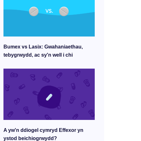
Bumex vs Lasix: Gwahaniaethau,
tebygrwydd, ac sy'n well i chi
A yw'n ddiogel cymryd Effexor yn
ystod beichiogrwydd?