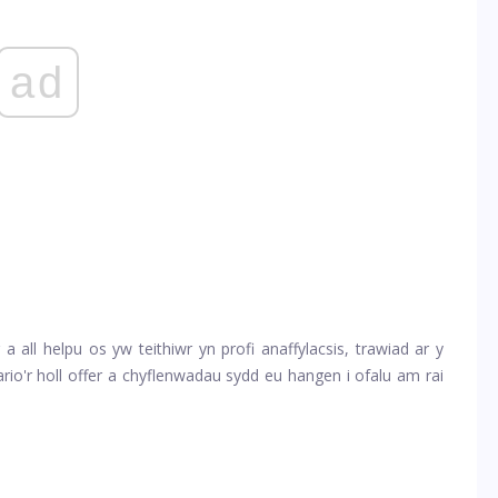
ad
all helpu os yw teithiwr yn profi anaffylacsis, trawiad ar y
ario'r holl offer a chyflenwadau sydd eu hangen i ofalu am rai