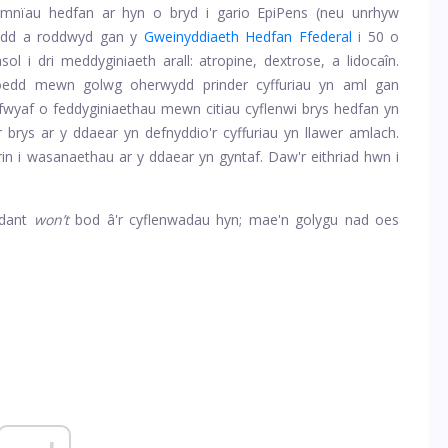
nïau hedfan ar hyn o bryd i gario EpiPens (neu unrhyw
ynedd a roddwyd gan y
Gweinyddiaeth Hedfan Ffederal
i 50 o
ol i dri meddyginiaeth arall: atropine, dextrose, a lidocaîn.
hoedd mewn golwg oherwydd prinder cyffuriau yn aml gan
wyaf o feddyginiaethau mewn citiau cyflenwi brys hedfan yn
brys ar y ddaear yn defnyddio'r cyffuriau yn llawer amlach.
 brin i wasanaethau ar y ddaear yn gyntaf. Daw'r eithriad hwn i
dant
won’t
bod â'r cyflenwadau hyn; mae'n golygu nad oes