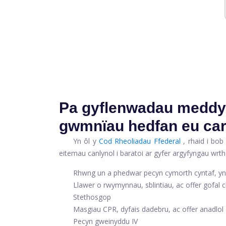
Pa gyflenwadau meddyg
gwmnïau hedfan eu car
Yn ôl y
Cod Rheoliadau Ffederal
, rhaid i bo
eitemau canlynol i baratoi ar gyfer argyfyngau wrth
Rhwng un a phedwar pecyn cymorth cyntaf, yn d
Llawer o rwymynnau, sblintiau, ac offer gofal 
Stethosgop
Masgiau CPR, dyfais dadebru, ac offer anadlol 
Pecyn gweinyddu IV