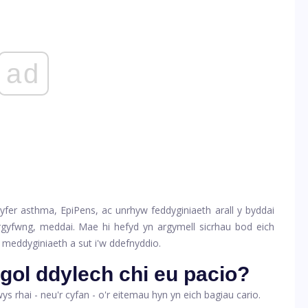
ad
yfer asthma, EpiPens, ac unrhyw feddyginiaeth arall y byddai
gyfwng, meddai. Mae hi hefyd yn argymell sicrhau bod eich
h meddyginiaeth a sut i'w ddefnyddio.
ol ddylech chi eu pacio?
ys rhai - neu'r cyfan - o'r eitemau hyn yn eich bagiau cario.