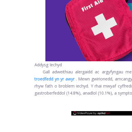
Addysg Iechyd
Gall adweithiau alergaidd ac argyfyngau me
troedfedd yn yr awyr
. Mewn gwirionedd, amcangyf
rhyw fath o broblem iechyd. Y rhai mwyaf cyffre
gastroberfeddol (14.8%), anadlol (10.1%), a sympt