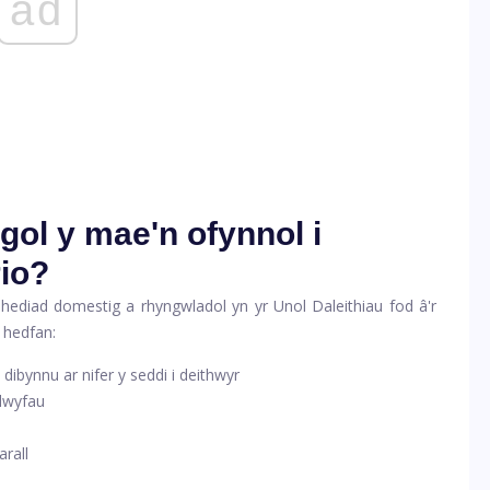
ad
ol y mae'n ofynnol i
io?
b hediad domestig a rhyngwladol yn yr Unol Daleithiau fod â'r
 hedfan:
ibynnu ar nifer y seddi i deithwyr
clwyfau
arall