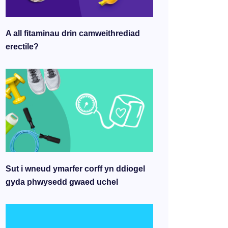
A all fitaminau drin camweithrediad
erectile?
Sut i wneud ymarfer corff yn ddiogel
gyda phwysedd gwaed uchel