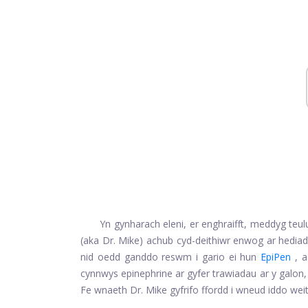
Yn gynharach eleni, er enghraifft, meddyg teu
(aka Dr. Mike) achub cyd-deithiwr enwog ar hediad
nid oedd ganddo reswm i gario ei hun
EpiPen
, 
cynnwys epinephrine ar gyfer trawiadau ar y galon, 
Fe wnaeth Dr. Mike gyfrifo ffordd i wneud iddo weit