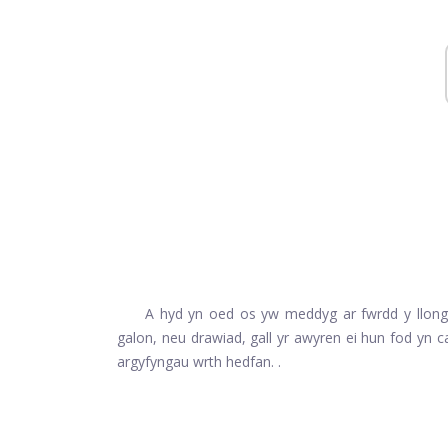
A hyd yn oed os yw meddyg ar fwrdd y llong a 
galon, neu drawiad, gall yr awyren ei hun fod yn c
argyfyngau wrth hedfan. .