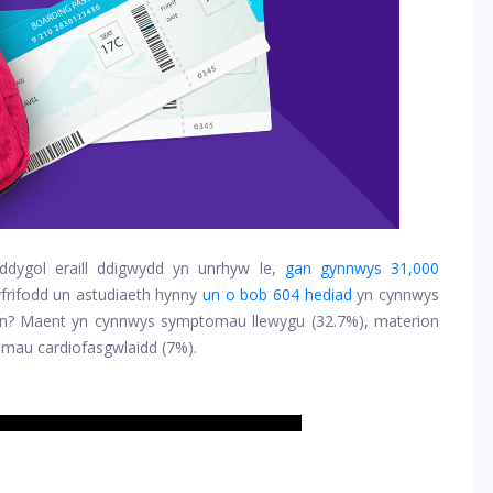
ddygol eraill ddigwydd yn unrhyw le,
gan gynnwys 31,000
rifodd un astudiaeth hynny
un o bob 604 hediad
yn cynnwys
din? Maent yn cynnwys symptomau llewygu (32.7%), materion
omau cardiofasgwlaidd (7%).