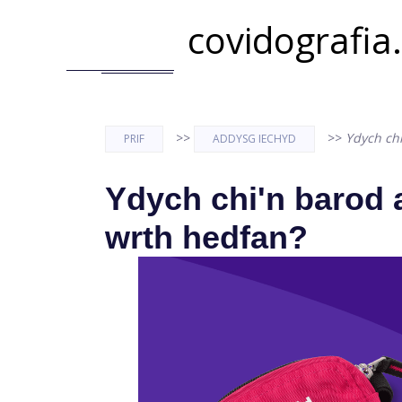
covidografia
>>
>>
Ydych ch
PRIF
ADDYSG IECHYD
Ydych chi'n barod
wrth hedfan?