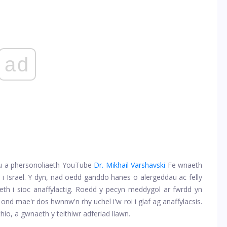
ad
lu a phersonoliaeth YouTube
Dr. Mikhail Varshavski
Fe wnaeth
 i Israel. Y dyn, nad oedd ganddo hanes o alergeddau ac felly
aeth i sioc anaffylactig. Roedd y pecyn meddygol ar fwrdd yn
ond mae'r dos hwnnw'n rhy uchel i'w roi i glaf ag anaffylacsis.
hio, a gwnaeth y teithiwr adferiad llawn.