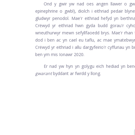
Ond y gwir yw nad oes angen llawer o gwm
epinephrine o gwbl), diolch i eithriad pedair bl
gludwyr penodol. Mae'r eithriad hefyd yn berthnas
Crëwyd yr eithriad hwn gyda budd gorau'r cy
wneuthurwyr mewn sefyllfaoedd brys. Mae'r rhan f
dod i ben ac yn cael eu taflu, ac mae ymatebwyr 
Crëwyd yr eithriad i allu dargyfeirio'r cyffuriau yn
ben ym mis Ionawr 2020.
Er nad yw hyn yn golygu eich hediad yn ben
gwarant
byddant ar fwrdd y llong.