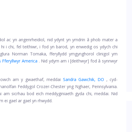
iol ac yn angenrheidiol, nid ydynt yn ymdrin â phob mater a
i i chi, fel teithiwr, i fod yn barod, yn enwedig os ydych chi
glura Norman Tomaka, fferyllydd ymgynghorol clinigol ym
 Fferyllwyr America
. Nid ydym am i [deithwyr] fod â synnwyr
atowch am y gwaethaf, meddai
Sandra Gawchik, DO
, cyd-
anolfan Feddygol Crozer-Chester yng Nghaer, Pennsylvania.
hi am sicrhau bod eich meddyginiaeth gyda chi, meddai. Nid
m ei gael ar gael yn rhwydd.