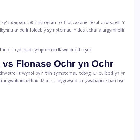
sy'n darparu 50 microgram o ffluticasone fesul chwistrell. Y
dibynnu ar ddifrifoldeb y symptomau. Y dos uchaf a argymhellir
wythnos i ryddhad symptomau llawn ddod i rym.
 vs Flonase Ochr yn Ochr
hwistrell trwynol sy'n trin symptomau tebyg. Er eu bod yn yr
rai gwahaniaethau. Mae'r tebygrwydd a'r gwahaniaethau hyn