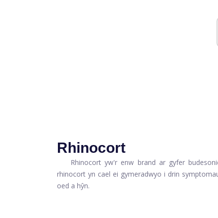
Rhinocort
Rhinocort yw'r enw brand ar gyfer budesonid
rhinocort yn cael ei gymeradwyo i drin symptomau
oed a hŷn.