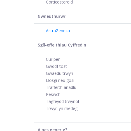
Corticosteroid
Gwneuthurwr
AstraZeneca
Sgîl-effeithiau Cyffredin
Cur pen
Gwddf tost
Gwaedu trwyn
Llosgi neu gosi
Trafferth anadlu
Peswch
Tagfeydd trwynol
Trwyn yn rhedeg
A oes generig?