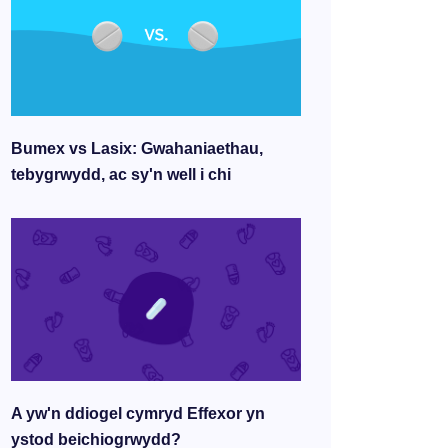
Bumex vs Lasix: Gwahaniaethau,
tebygrwydd, ac sy'n well i chi
A yw'n ddiogel cymryd Effexor yn
ystod beichiogrwydd?