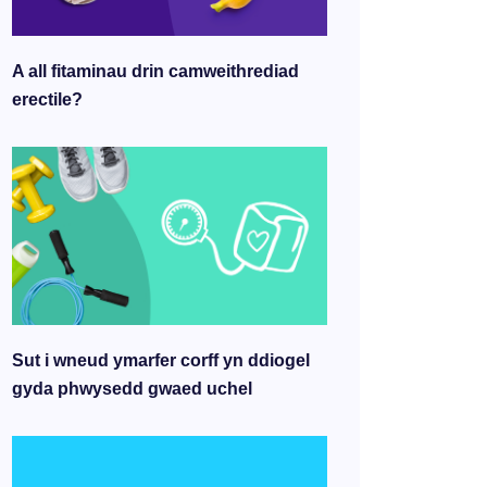
A all fitaminau drin camweithrediad
erectile?
Sut i wneud ymarfer corff yn ddiogel
gyda phwysedd gwaed uchel