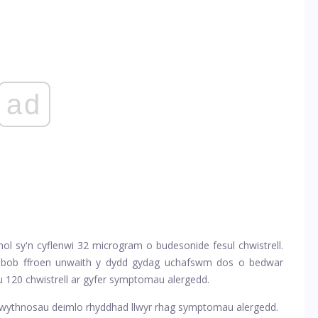
ad
ynol sy'n cyflenwi 32 microgram o budesonide fesul chwistrell.
l i bob ffroen unwaith y dydd gydag uchafswm dos o bedwar
aru 120 chwistrell ar gyfer symptomau alergedd.
 o wythnosau deimlo rhyddhad llwyr rhag symptomau alergedd.