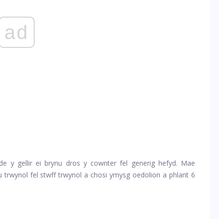
ad
e y gellir ei brynu dros y cownter fel generig hefyd. Mae
 trwynol fel stwff trwynol a chosi ymysg oedolion a phlant 6