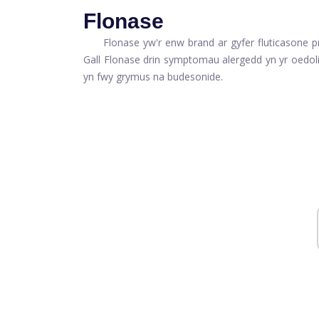
Flonase
Flonase yw'r enw brand ar gyfer fluticasone pr
Gall Flonase drin symptomau alergedd yn yr oedol
yn fwy grymus na budesonide.