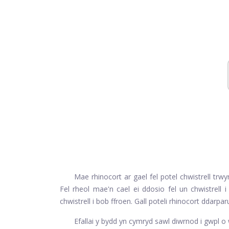
Mae rhinocort ar gael fel potel chwistrell trw
Fel rheol mae'n cael ei ddosio fel un chwistrel
chwistrell i bob ffroen. Gall poteli rhinocort ddarp
Efallai y bydd yn cymryd sawl diwrnod i gwpl