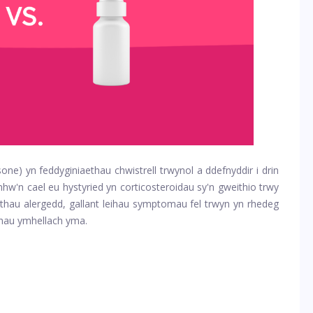
one) yn feddyginiaethau chwistrell trwynol a ddefnyddir i drin
hw'n cael eu hystyried yn corticosteroidau sy'n gweithio trwy
ethau alergedd, gallant leihau symptomau fel trwyn yn rhedeg
thau ymhellach yma.