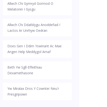
Allwch Chi Gymryd Gormod O
Melatonin I Gysgu
Allwch Chi Ddatblygu Anoddefiad I
Lactos Ar Unrhyw Oedran
Does Gen I Ddim Yswiriant Ac Mae
Angen Help Meddygol Arnaf
Beth Yw Sgîl-Effeithiau
Dexamethasone
Yw Miralax Dros Y Cownter Neu'r
Presgripsiwn