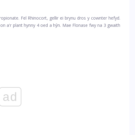
opionate. Fel Rhinocort, gellir ei brynu dros y cownter hefyd.
ion a'r plant hynny 4 oed a hŷn. Mae Flonase fwy na 3 gwaith
ad