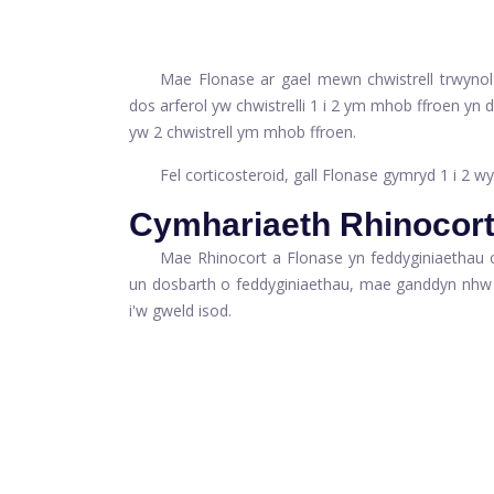
Mae Flonase ar gael mewn chwistrell trwynol 
dos arferol yw chwistrelli 1 i 2 ym mhob ffroen yn 
yw 2 chwistrell ym mhob ffroen.
Fel corticosteroid, gall Flonase gymryd 1 i 2 
Cymhariaeth Rhinocort
Mae Rhinocort a Flonase yn feddyginiaethau c
un dosbarth o feddyginiaethau, mae ganddyn nhw 
i'w gweld isod.