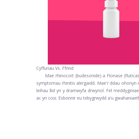
Cyffuriau Vs. Ffrind
Mae rhinocort (budesonide) a Flonase (fluticas
symptomau rhinitis alergaidd. Mae'r ddau ohonyn n
leihau llid yn y dramwyfa drwynol. Fel meddyginia
ac yn cosi. Esbonnir eu tebygrwydd a'u gwahaniae