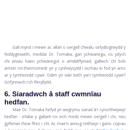
Gall mynd i mewn ac allan o oergell chwalu sefydlogrwydd y
feddyginiaeth, meddai Dr. Tomaka, gan ychwanegu, os ydych
chi eisiau haen ychwanegol o amddiffyniad, gallwch chi bob
amser roi thermomedr yn y cynhwysydd i sicrhau ei fod yn aros
ar y tymheredd cywir. Ddim yn siŵr beth yw'r tymheredd cywir?
Gofynnwch i'ch fferyllydd.
6. Siaradwch â staff cwmnïau
hedfan.
Mae Dr. Tomaka hefyd yn awgrymu siarad â'r cynorthwywyr
hedfan - efallai y gallant roi eich meds mewn oergell i chi, neu
gyflenwi rhew ffres i chi. Ac mae'n annog teithwyr i gario copïau