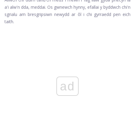
a'i alw'n dda, meddai. Os gwnewch hynny, efallai y byddwch chi'n
sgrialu am bresgripsiwn newydd ar ôl i chi gyrraedd pen eich
taith.
ad