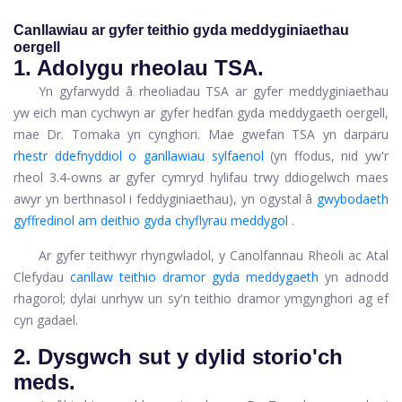
Canllawiau ar gyfer teithio gyda meddyginiaethau
oergell
1. Adolygu rheolau TSA.
Yn gyfarwydd â rheoliadau TSA ar gyfer meddyginiaethau
yw eich man cychwyn ar gyfer hedfan gyda meddygaeth oergell,
mae Dr. Tomaka yn cynghori. Mae gwefan TSA yn darparu
rhestr ddefnyddiol o ganllawiau sylfaenol
(yn ffodus, nid yw'r
rheol 3.4-owns ar gyfer cymryd hylifau trwy ddiogelwch maes
awyr yn berthnasol i feddyginiaethau), yn ogystal â
gwybodaeth
gyffredinol am deithio gyda chyflyrau meddygol
.
Ar gyfer teithwyr rhyngwladol, y Canolfannau Rheoli ac Atal
Clefydau
canllaw teithio dramor gyda meddygaeth
yn adnodd
rhagorol; dylai unrhyw un sy'n teithio dramor ymgynghori ag ef
cyn gadael.
2. Dysgwch sut y dylid storio'ch
meds.