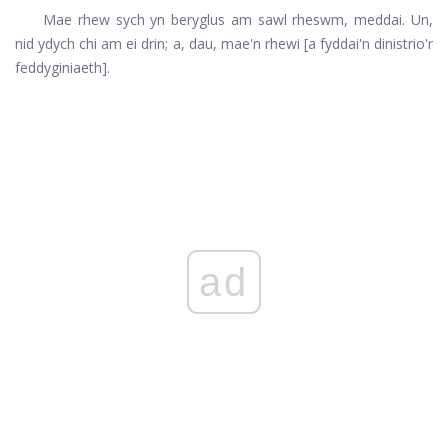
Mae rhew sych yn beryglus am sawl rheswm, meddai. Un,
nid ydych chi am ei drin; a, dau, mae'n rhewi [a fyddai'n dinistrio'r
feddyginiaeth].
ad