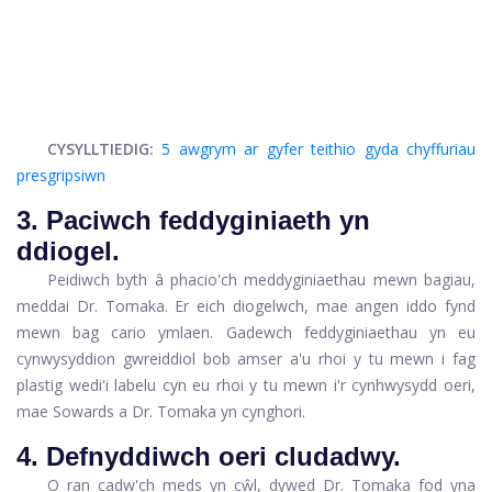
CYSYLLTIEDIG:
5 awgrym ar gyfer teithio gyda chyffuriau
presgripsiwn
3. Paciwch feddyginiaeth yn
ddiogel.
Peidiwch byth â phacio'ch meddyginiaethau mewn bagiau,
meddai Dr. Tomaka. Er eich diogelwch, mae angen iddo fynd
mewn bag cario ymlaen. Gadewch feddyginiaethau yn eu
cynwysyddion gwreiddiol bob amser a'u rhoi y tu mewn i fag
plastig wedi'i labelu cyn eu rhoi y tu mewn i'r cynhwysydd oeri,
mae Sowards a Dr. Tomaka yn cynghori.
4. Defnyddiwch oeri cludadwy.
O ran cadw'ch meds yn cŵl, dywed Dr. Tomaka fod yna