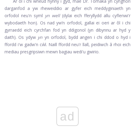
Ar ôl i chi wneud hynny i gyd, mae Dr. Tomaka yn cynghori
darganfod a yw rheweiddio ar gyfer eich meddyginiaeth yn
orfodol neu'n syml
yn well
(dylai eich fferyllydd allu cyflenwi'r
wybodaeth hon). Os nad yw’n orfodol, gallai ei oeri ar ôl i chi
gyrraedd eich cyrchfan fod yn ddigonol (yn dibynnu ar hyd y
daith). Os ydyw
yn
yn orfodol, bydd angen i chi ddod o hyd i
ffordd i'w gadw'n cŵl. Naill ffordd neu'r llall, peidiwch â rhoi eich
mediau presgripsiwn mewn bagiau wedi'u gwirio.
ad