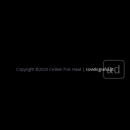
ad
Copyright ©
2026 Cedwir Pob Hawl |
covidografia.pt