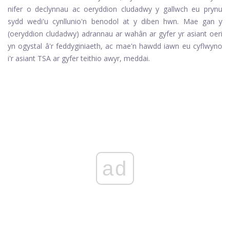
nifer o declynnau ac oeryddion cludadwy y gallwch eu prynu
sydd wedi'u cynllunio'n benodol at y diben hwn. Mae gan y
(oeryddion cludadwy) adrannau ar wahân ar gyfer yr asiant oeri
yn ogystal â'r feddyginiaeth, ac mae'n hawdd iawn eu cyflwyno
i'r asiant TSA ar gyfer teithio awyr, meddai.
ad