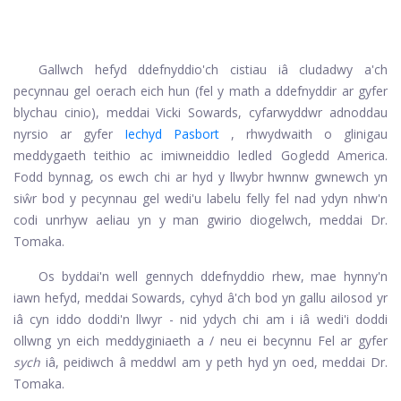
Gallwch hefyd ddefnyddio'ch cistiau iâ cludadwy a'ch
pecynnau gel oerach eich hun (fel y math a ddefnyddir ar gyfer
blychau cinio), meddai Vicki Sowards, cyfarwyddwr adnoddau
nyrsio ar gyfer
Iechyd Pasbort
, rhwydwaith o glinigau
meddygaeth teithio ac imiwneiddio ledled Gogledd America.
Fodd bynnag, os ewch chi ar hyd y llwybr hwnnw gwnewch yn
siŵr bod y pecynnau gel wedi'u labelu felly fel nad ydyn nhw'n
codi unrhyw aeliau yn y man gwirio diogelwch, meddai Dr.
Tomaka.
Os byddai'n well gennych ddefnyddio rhew, mae hynny'n
iawn hefyd, meddai Sowards, cyhyd â'ch bod yn gallu ailosod yr
iâ cyn iddo doddi'n llwyr - nid ydych chi am i iâ wedi'i doddi
ollwng yn eich meddyginiaeth a / neu ei becynnu Fel ar gyfer
sych
iâ, peidiwch â meddwl am y peth hyd yn oed, meddai Dr.
Tomaka.