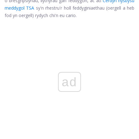
o bresgripsiynau, llythyrau gan feddygon, ac ati
Cerdyn hysbysu
meddygol TSA
sy'n rhestru'r holl feddyginiaethau (oergell a heb
fod yn oergell) rydych chi'n eu cario.
ad