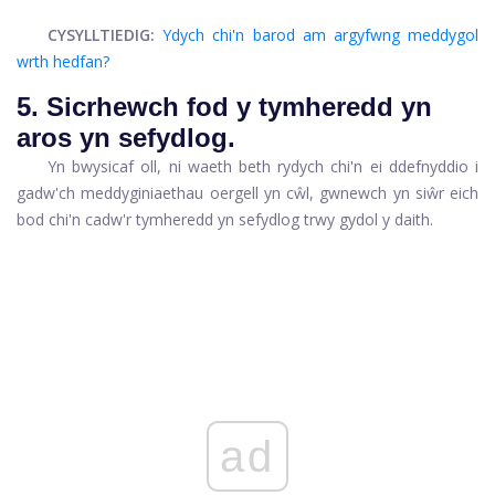
CYSYLLTIEDIG:
Ydych chi'n barod am argyfwng meddygol
wrth hedfan?
5. Sicrhewch fod y tymheredd yn
aros yn sefydlog.
Yn bwysicaf oll, ni waeth beth rydych chi'n ei ddefnyddio i
gadw'ch meddyginiaethau oergell yn cŵl, gwnewch yn siŵr eich
bod chi'n cadw'r tymheredd yn sefydlog trwy gydol y daith.
ad