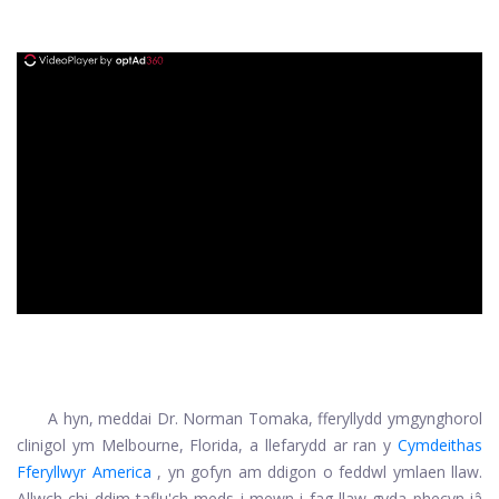
ad
A hyn, meddai Dr. Norman Tomaka, fferyllydd ymgynghorol
clinigol ym Melbourne, Florida, a llefarydd ar ran y
Cymdeithas
Fferyllwyr America
, yn gofyn am ddigon o feddwl ymlaen llaw.
Allwch chi ddim taflu'ch meds i mewn i fag llaw gyda phecyn iâ