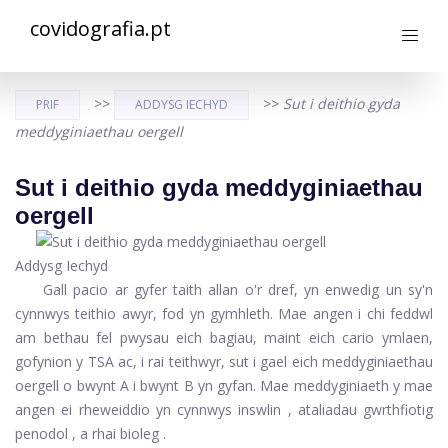
covidografia.pt
>>
>>
Sut i deithio gyda
PRIF
ADDYSG IECHYD
meddyginiaethau oergell
Sut i deithio gyda meddyginiaethau
oergell
Addysg Iechyd
Gall pacio ar gyfer taith allan o'r dref, yn enwedig un sy'n
cynnwys teithio awyr, fod yn gymhleth. Mae angen i chi feddwl
am bethau fel pwysau eich bagiau, maint eich cario ymlaen,
gofynion y TSA ac, i rai teithwyr, sut i gael eich meddyginiaethau
oergell o bwynt A i bwynt B yn gyfan. Mae meddyginiaeth y mae
angen ei rheweiddio yn cynnwys
inswlin
,
ataliadau gwrthfiotig
penodol
, a rhai
bioleg
.