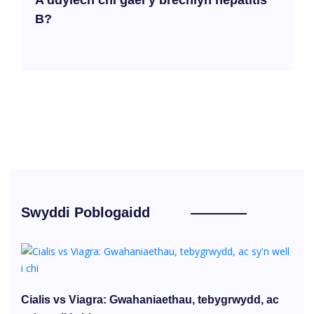
A ddylech chi gael y brechlyn hepatitis
B?
Swyddi Poblogaidd
Cialis vs Viagra: Gwahaniaethau, tebygrwydd, ac