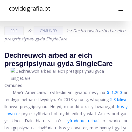
covidografia.pt
>>
>>
Dechreuwch arbed ar eich
PRIF
CYMUNED
presgripsiynau gyda SingleCare
Dechreuwch arbed ar eich
presgripsiynau gyda SingleCare
Cymuned
Mae'r Americanwr cyffredin yn gwario mwy na
$ 1,200
ar
feddyginiaethau'r flwyddyn. Yn 2018 yn unig, whopping
5.8 biliwn
llenwyd presgripsiynau. Hefyd, miloedd o rai ychwanegol
dros y
cownter
prynir cyffuriau bob dydd ledled y wlad. Ac ers bod gan
yr Unol Daleithiau rai o'r
cyfraddau uchaf
o wario ar
bresgripsiynau a chyffuriau dros y cownter, mae hynny i gyd yn