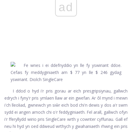
ad
I ddod o hyd i'r pris gorau ar eich presgripsiynau, gallwch
edrych i fyny'r pris ymlaen llaw ar ein gwefan. Ar ôl mynd i mewn
i'ch lleoliad, gwnewch yn siŵr eich bod chi'n dewis y dos a'r swm
sydd ei angen arnoch chi o'r feddyginiaeth. Fel arall, gallwch ofyn
i'r fferyllydd wirio pris SingleCare wrth y cownter cyffuriau. Gall ef
neu hi hyd yn oed ddweud wrthych y gwahaniaeth rhwng ein pris