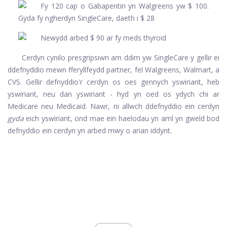
Cerdyn cynilo presgripsiwn am ddim yw SingleCare y gellir ei
ddefnyddio mewn fferyllfeydd partner, fel Walgreens, Walmart, a
CVS. Gellir defnyddio'r cerdyn os oes gennych yswiriant, heb
yswiriant, neu dan yswiriant - hyd yn oed os ydych chi ar
Medicare neu Medicaid. Nawr, ni allwch ddefnyddio ein cerdyn
gyda
eich yswiriant, ond mae ein haelodau yn aml yn gweld bod
defnyddio ein cerdyn yn arbed mwy o arian iddynt.