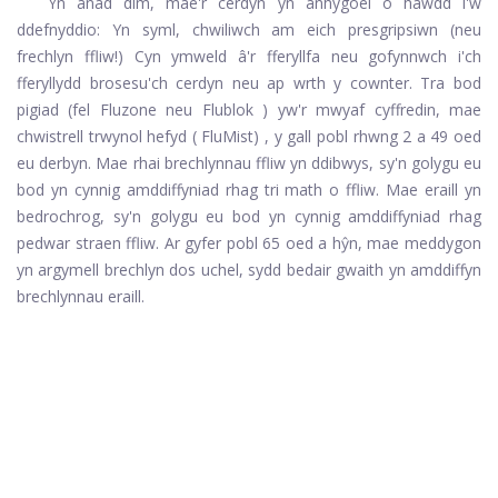
Yn anad dim, mae'r cerdyn yn anhygoel o hawdd i'w
ddefnyddio: Yn syml, chwiliwch am eich presgripsiwn (neu
frechlyn ffliw!) Cyn ymweld â'r fferyllfa neu gofynnwch i'ch
fferyllydd brosesu'ch cerdyn neu ap wrth y cownter. Tra bod
pigiad (fel
Fluzone
neu
Flublok
) yw'r mwyaf cyffredin, mae
chwistrell trwynol hefyd (
FluMist)
, y gall pobl rhwng 2 a 49 oed
eu derbyn. Mae rhai brechlynnau ffliw yn ddibwys, sy'n golygu eu
bod yn cynnig amddiffyniad rhag tri math o ffliw. Mae eraill yn
bedrochrog, sy'n golygu eu bod yn cynnig amddiffyniad rhag
pedwar straen ffliw. Ar gyfer pobl 65 oed a hŷn, mae meddygon
yn argymell brechlyn dos uchel, sydd bedair gwaith yn amddiffyn
brechlynnau eraill.