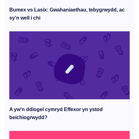
Bumex vs Lasix: Gwahaniaethau, tebygrwydd, ac
sy'n well i chi
A yw'n ddiogel cymryd Effexor yn ystod
beichiogrwydd?