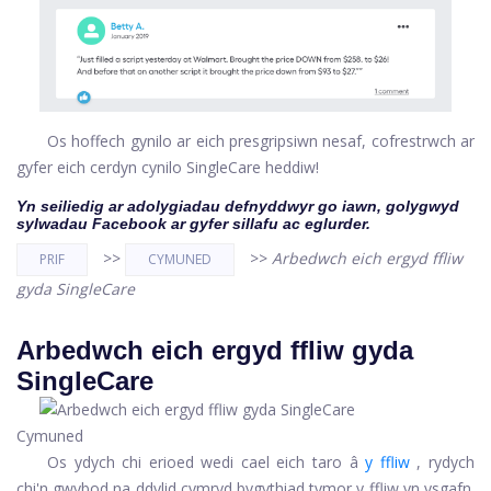
Os hoffech gynilo ar eich presgripsiwn nesaf, cofrestrwch ar
gyfer eich cerdyn cynilo SingleCare heddiw!
Yn seiliedig ar adolygiadau defnyddwyr go iawn, golygwyd
sylwadau Facebook ar gyfer sillafu ac eglurder.
>>
>>
Arbedwch eich ergyd ffliw
PRIF
CYMUNED
gyda SingleCare
Arbedwch eich ergyd ffliw gyda
SingleCare
Cymuned
Os ydych chi erioed wedi cael eich taro â
y ffliw
, rydych
chi'n gwybod na ddylid cymryd bygythiad tymor y ffliw yn ysgafn.