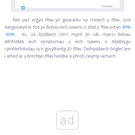
Nid yw'r ergyd ffliw yn gwarantu na chewch y ffliw, ond
dangoswyd ei fod yn lleihau eich siawns o ddal y ffliw erbyn
40%
-60%
. Ac, os byddwch chi'n mynd yn sâl, mae'n lleihau
difrifoldeb eich symptomau
a
eich siawns o ddatblygu
cymhlethdodau sy'n gysylltiedig â'r ffliw. Defnyddiwch SingleCare
i arbed ar y brechlyn ffliw heddiw a phrofi cwymp iachach.
ad