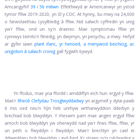
Amcangyfrif
39 i 56 miliwn
Effeithiwyd ar Americanwyr yn ystod
tymor ffliw 2019-2020, yn ôl y CDC. At hynny, bu mwy na 24,000
o farwolaethau cysylltiedig â ffliw. Nid salwch cyffredin yn unig
yw'r ffliw, ond un sy'n draenio. Mae symptomau ffliw yn
cynnwys teimlo'n flinedig, yn dwymyn, yn pesychu, a mwy. Hefyd
ar gyfer iawn
plant ifanc, yr henoed, a menywod beichiog, ac
unigolion â salwch cronig
gall fygwth bywyd.
Yn ffodus, mae yna ffordd i amddiffyn eich hun: ergyd y ffliw.
Mae'r
Rheoli Clefydau Trosglwyddadwy
yn argymell y dylai pawb
6 mis oed neu'n hŷn heb unrhyw wrtharwyddion dderbyn y
brechiad bob blwyddyn. Y rheswm pam mae angen ergyd ffliw
arnoch bob blwyddyn yw oherwydd nad yw'r firws ffliw, ffliw, yr
un peth o flwyddyn i flwyddyn. Mae'r brechlyn yn cael ei
ddiweddaru bob blwyddyn i gyd-fynd â'r straen sy'n cylchredeg y