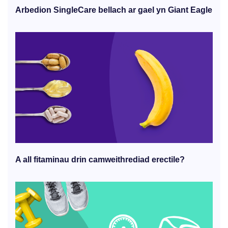
Arbedion SingleCare bellach ar gael yn Giant Eagle
A all fitaminau drin camweithrediad erectile?