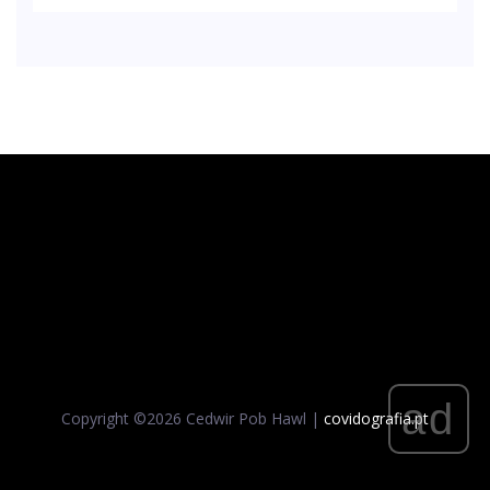
ad
Copyright ©
2026 Cedwir Pob Hawl |
covidografia.pt