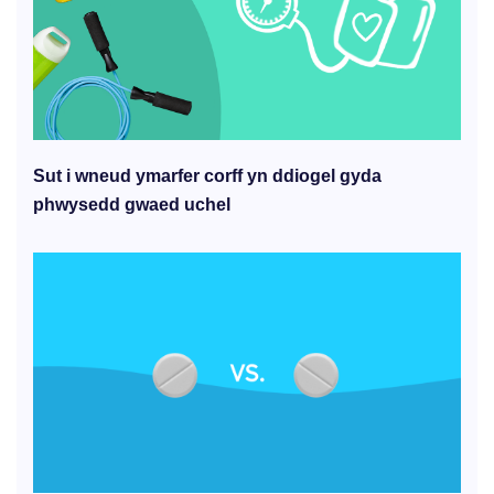
Sut i wneud ymarfer corff yn ddiogel gyda
phwysedd gwaed uchel