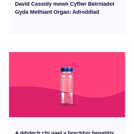
David Cassidy mewn Cyflwr Beirniadol
Gyda Methiant Organ: Adroddiad
A ddylech chi gael y brechlyn hepatitis