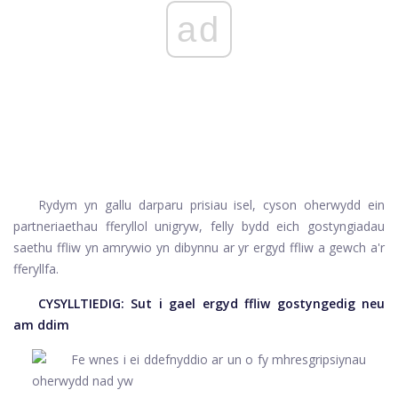
ad
Rydym yn gallu darparu prisiau isel, cyson oherwydd ein
partneriaethau fferyllol unigryw, felly bydd eich gostyngiadau
saethu ffliw yn amrywio yn dibynnu ar yr ergyd ffliw a gewch a'r
fferyllfa.
CYSYLLTIEDIG:
Sut i gael ergyd ffliw gostyngedig neu
am ddim