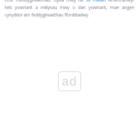
heb yswiriant a miliynau mwy o dan yswiriant, mae angen
cynyddol am feddyginiaethau fforddiadwy.
ad