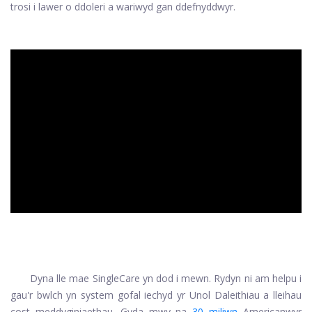
trosi i lawer o ddoleri a wariwyd gan ddefnyddwyr.
ad
Dyna lle mae SingleCare yn dod i mewn. Rydyn ni am helpu i
gau'r bwlch yn system gofal iechyd yr Unol Daleithiau a lleihau
cost meddyginiaethau. Gyda mwy na
30 miliwn
Americanwyr