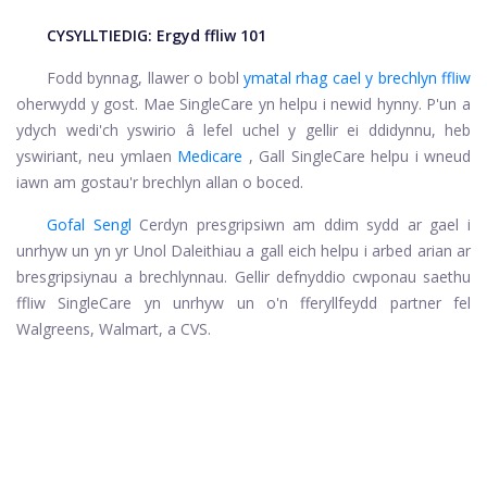
CYSYLLTIEDIG:
Ergyd ffliw 101
Fodd bynnag, llawer o bobl
ymatal rhag cael y brechlyn ffliw
oherwydd y gost. Mae SingleCare yn helpu i newid hynny. P'un a
ydych wedi'ch yswirio â lefel uchel y gellir ei ddidynnu, heb
yswiriant, neu ymlaen
Medicare
, Gall SingleCare helpu i wneud
iawn am gostau'r brechlyn allan o boced.
Gofal Sengl
Cerdyn presgripsiwn am ddim sydd ar gael i
unrhyw un yn yr Unol Daleithiau a gall eich helpu i arbed arian ar
bresgripsiynau a brechlynnau. Gellir defnyddio cwponau saethu
ffliw SingleCare yn unrhyw un o'n fferyllfeydd partner fel
Walgreens, Walmart, a CVS.