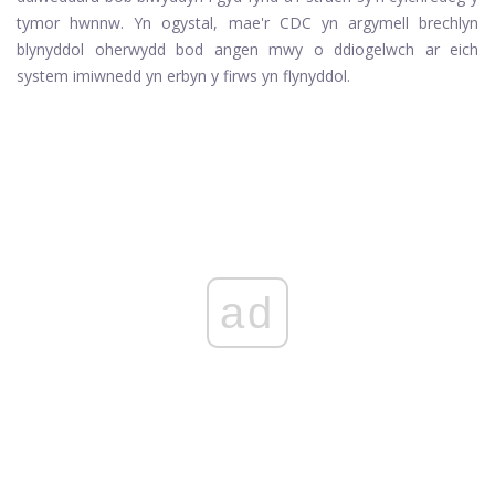
tymor hwnnw. Yn ogystal, mae'r CDC yn argymell brechlyn
blynyddol oherwydd bod angen mwy o ddiogelwch ar eich
system imiwnedd yn erbyn y firws yn flynyddol.
ad