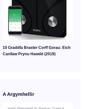
10 Graddfa Braster Corff Gorau: Eich
Canllaw Prynu Hawdd (2019)
A Argymhellir
Haint Ffwngaidd Ar Flaenau Traed A