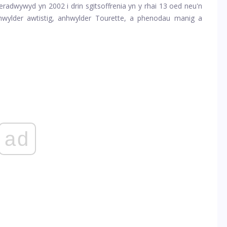
meradwywyd yn 2002 i drin sgitsoffrenia yn y rhai 13 oed neu'n
nhwylder awtistig, anhwylder Tourette, a phenodau manig a
ad