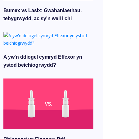
Bumex vs Lasix: Gwahaniaethau,
tebygrwydd, ac sy'n well i chi
A yw'n ddiogel cymryd Effexor yn
ystod beichiogrwydd?