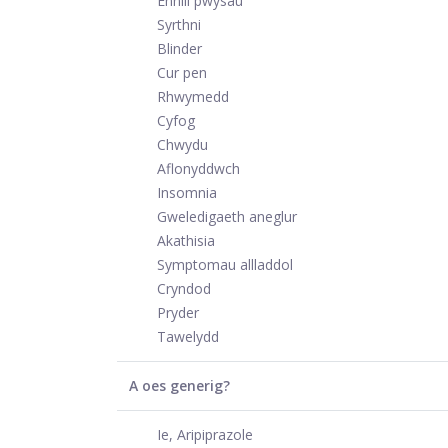
Ennill pwysau
Syrthni
Blinder
Cur pen
Rhwymedd
Cyfog
Chwydu
Aflonyddwch
Insomnia
Gweledigaeth aneglur
Akathisia
Symptomau allladdol
Cryndod
Pryder
Tawelydd
A oes generig?
Ie, Aripiprazole