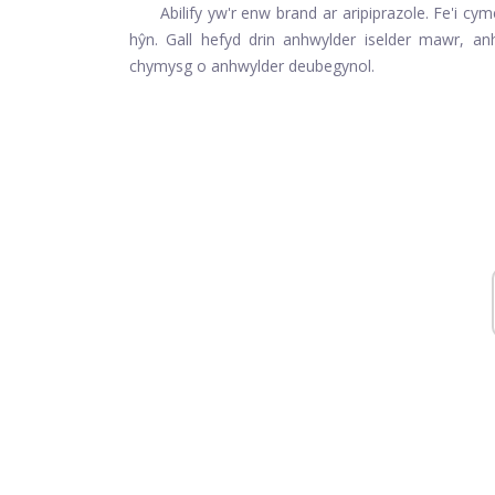
Abilify yw'r enw brand ar aripiprazole. Fe'i cy
hŷn. Gall hefyd drin anhwylder iselder mawr, a
chymysg o anhwylder deubegynol.