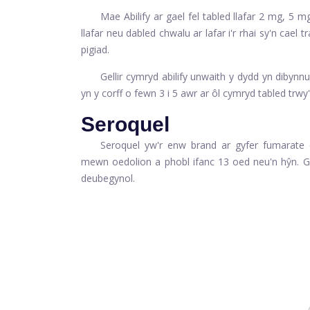
Mae Abilify ar gael fel tabled llafar 2 mg, 5
llafar neu dabled chwalu ar lafar i'r rhai sy'n cael tr
pigiad.
Gellir cymryd abilify unwaith y dydd yn dibynnu
yn y corff o fewn 3 i 5 awr ar ôl cymryd tabled trwy'
Seroquel
Seroquel yw'r enw brand ar gyfer fumarate q
mewn oedolion a phobl ifanc 13 oed neu'n hŷn. Ga
deubegynol.