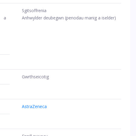
Sgitsoffrenia
g a
Anhwylder deubegwn (penodau manig a iselder)
Gwrthseicotig
AstraZeneca