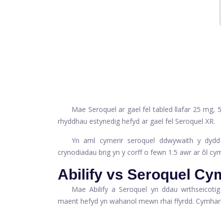
Mae Seroquel ar gael fel tabled llafar 25 mg,
rhyddhau estynedig hefyd ar gael fel Seroquel XR.
Yn aml cymerir seroquel ddwywaith y dydd 
crynodiadau brig yn y corff o fewn 1.5 awr ar ôl cym
Abilify vs Seroquel Cy
Mae Abilify a Seroquel yn ddau wrthseicot
maent hefyd yn wahanol mewn rhai ffyrdd. Cymharir 