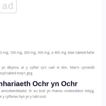
ad
 50 mg, 100 mg, 200 mg, 300 mg, a 400 mg. Mae tabledi llafar
yn dibynnu ar y cyflwr sy'n cael ei drin. Mae'n cyrraedd
ryd tabled trwy'r geg.
mhariaeth Ochr yn Ochr
ig annodweddiadol. Er eu bod yn rhannu nodweddion tebyg,
y cyffuriau hyn yn y tabl isod.