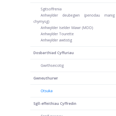
Sgitsoffrenia
Anhwylder deubegwn (penodau mani
chymysg)
Anhwylder Iselder Mawr (MDD)
Anhwylder Tourette
Anhwylder awtistig
Dosbarthiad Cyffuriau
Gwrthseicotig
Gwneuthurwr
Otsuka
Sgîl-effeithiau Cyffredin