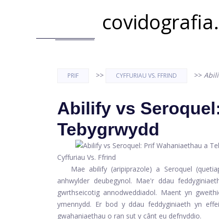
covidografia
>>
>>
Abil
PRIF
CYFFURIAU VS. FFRIND
Abilify vs Seroquel
Tebygrwydd
Cyffuriau Vs. Ffrind
Mae abilify (aripiprazole) a Seroquel (quetia
anhwylder deubegynol. Mae'r ddau feddyginiaeth
gwrthseicotig annodweddiadol. Maent yn gweithi
ymennydd. Er bod y ddau feddyginiaeth yn effeith
gwahaniaethau o ran sut y cânt eu defnyddio.