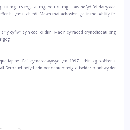
 mg, 10 mg, 15 mg, 20 mg, neu 30 mg. Daw hefyd fel datrysiad
afferth llyncu tabledi. Mewn rhai achosion, gellir rhoi Abilify fel
 ar y cyflwr sy'n cael ei drin. Mae'n cyrraedd crynodiadau brig
r geg.
uetiapine. Fe'i cymeradwywyd ym 1997 i drin sgitsoffrenia
ll Seroquel hefyd drin penodau manig a iselder o anhwylder