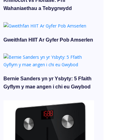
Rhinocort vs Flonase: Prif
Wahaniaethau a Tebygrwydd
Gweithfan HIIT Ar Gyfer Pob Amserlen
Bernie Sanders yn yr Ysbyty: 5 Ffaith
Gyflym y mae angen i chi eu Gwybod