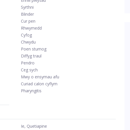
Ennill pwysau
Syrthni
Blinder
Cur pen
Rhwymedd
Cyfog
Chwydu
Poen stumog
Diffyg traul
Pendro
Ceg sych
Mwy o ensymau afu
Curiad calon cyflym
Pharyngitis
Ie, Quetiapine