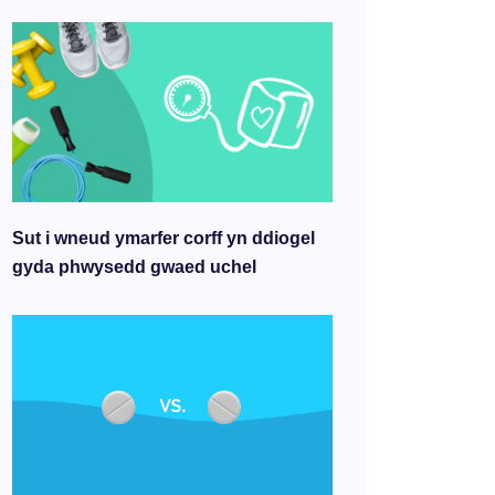
Sut i wneud ymarfer corff yn ddiogel
gyda phwysedd gwaed uchel