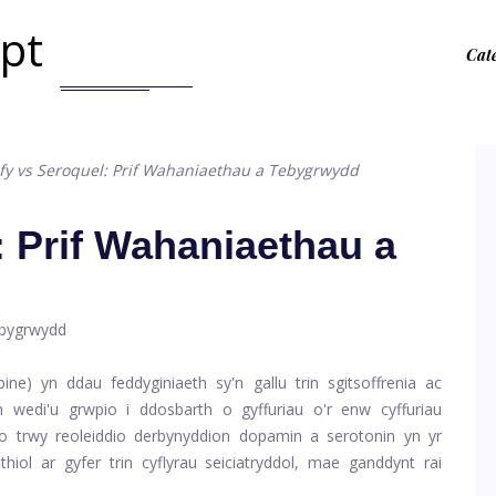
.pt
Cat
ify vs Seroquel: Prif Wahaniaethau a Tebygrwydd
: Prif Wahaniaethau a
pine) yn ddau feddyginiaeth sy'n gallu trin sgitsoffrenia ac
 wedi'u grwpio i ddosbarth o gyffuriau o'r enw cyffuriau
o trwy reoleiddio derbynyddion dopamin a serotonin yn yr
iol ar gyfer trin cyflyrau seiciatryddol, mae ganddynt rai