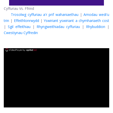
Cyffuriau Vs. Ffrind
Trosolwg cyffuriau a'r prif wahaniaethau
|
Amodau wedi'u
trin
|
Effeithlonrwydd
|
Yswiriant yswiriant a chymhariaeth cost
|
Sgil effeithiau
|
Rhyngweithiadau cyffuriau
|
Rhybuddion
|
Cwestiynau Cyffredin
ad