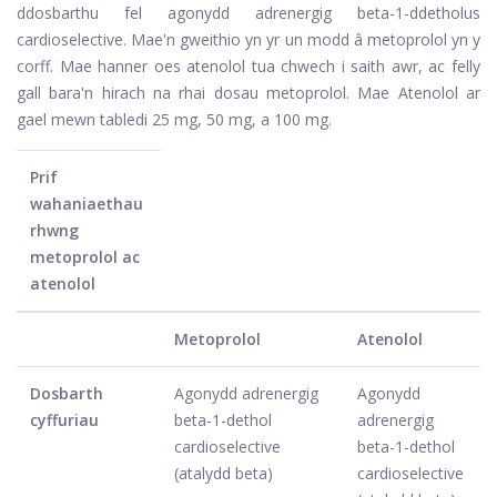
ddosbarthu fel agonydd adrenergig beta-1-ddetholus
cardioselective. Mae'n gweithio yn yr un modd â metoprolol yn y
corff. Mae hanner oes atenolol tua chwech i saith awr, ac felly
gall bara'n hirach na rhai dosau metoprolol. Mae Atenolol ar
gael mewn tabledi 25 mg, 50 mg, a 100 mg.
Prif
wahaniaethau
rhwng
metoprolol ac
atenolol
Metoprolol
Atenolol
Dosbarth
Agonydd adrenergig
Agonydd
cyffuriau
beta-1-dethol
adrenergig
cardioselective
beta-1-dethol
(atalydd beta)
cardioselective