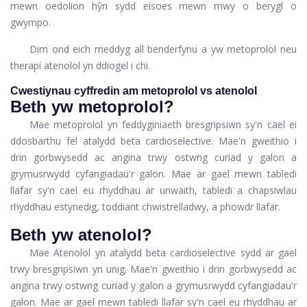
mewn oedolion hŷn sydd eisoes mewn mwy o berygl o
gwympo.
Dim ond eich meddyg all benderfynu a yw metoprolol neu
therapi atenolol yn ddiogel i chi.
Cwestiynau cyffredin am metoprolol vs atenolol
Beth yw metoprolol?
Mae metoprolol yn feddyginiaeth bresgripsiwn sy'n cael ei
ddosbarthu fel atalydd beta cardioselective. Mae'n gweithio i
drin gorbwysedd ac angina trwy ostwng curiad y galon a
grymusrwydd cyfangiadau'r galon. Mae ar gael mewn tabledi
llafar sy'n cael eu rhyddhau ar unwaith, tabledi a chapsiwlau
rhyddhau estynedig, toddiant chwistrelladwy, a phowdr llafar.
Beth yw atenolol?
Mae Atenolol yn atalydd beta cardioselective sydd ar gael
trwy bresgripsiwn yn unig. Mae'n gweithio i drin gorbwysedd ac
angina trwy ostwng curiad y galon a grymusrwydd cyfangiadau'r
galon. Mae ar gael mewn tabledi llafar sy'n cael eu rhyddhau ar