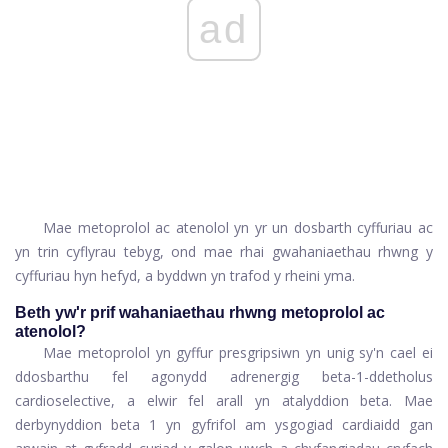
ad
Mae metoprolol ac atenolol yn yr un dosbarth cyffuriau ac
yn trin cyflyrau tebyg, ond mae rhai gwahaniaethau rhwng y
cyffuriau hyn hefyd, a byddwn yn trafod y rheini yma.
Beth yw'r prif wahaniaethau rhwng metoprolol ac
atenolol?
Mae metoprolol yn gyffur presgripsiwn yn unig sy'n cael ei
ddosbarthu fel agonydd adrenergig beta-1-ddetholus
cardioselective, a elwir fel arall yn atalyddion beta. Mae
derbynyddion beta 1 yn gyfrifol am ysgogiad cardiaidd gan