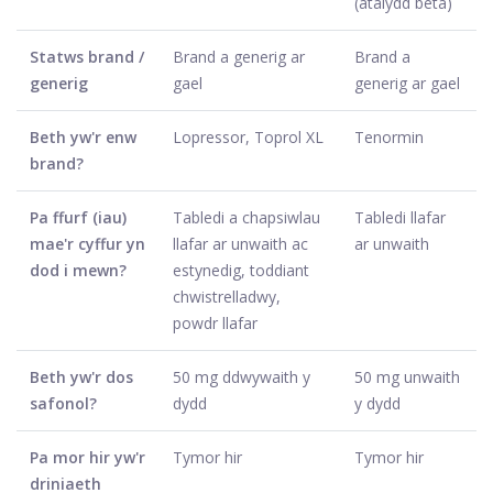
(atalydd beta)
Statws brand /
Brand a generig ar
Brand a
generig
gael
generig ar gael
Beth yw'r enw
Lopressor, Toprol XL
Tenormin
brand?
Pa ffurf (iau)
Tabledi a chapsiwlau
Tabledi llafar
mae'r cyffur yn
llafar ar unwaith ac
ar unwaith
dod i mewn?
estynedig, toddiant
chwistrelladwy,
powdr llafar
Beth yw'r dos
50 mg ddwywaith y
50 mg unwaith
safonol?
dydd
y dydd
Pa mor hir yw'r
Tymor hir
Tymor hir
driniaeth