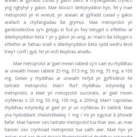
arwain at gyfradd curiad y galon uwch a chyfangiadau cryfach
yng nghyhyr y galon. Mae blocio'r derbynyddion hyn, fel y mae
metoprolol yn ei wneud, yn arwain at gyfradd curiad y galon
arafach a chyfangiadau llai grymus. Mae metoprolol yn
gardioselective sy'n golygu ei fod yn fwy tebygol o effeithio ar
dderbynyddion beta 1 yn y galon yn unig, ac mae'n llai tebygol o
effeithio ar fathau eraill o dderbynyddion beta sydd wedi'u lleoli
trwy'r corff i gyd, fel yn eich llwybrau anadlu.
Mae metoprolol ar gael mewn tabledi sy'n cael eu rhyddhau
ar unwaith mewn tabledi 25 mg, 37.5 mg, 50 mg, 75 mg, a 100
mg. Gelwir y rhyddhau ar unwaith hefyd yn gyffredinol fel
tartrate metoprolol. Mae'r ffurf rhyddhau estynedig o
metoprolol, a elwir yn metoprolol succinate, ar gael mewn
cryfderau o 25 mg, 50 mg, 100 mg, a 200mg. Mae'r capsiwlau
rhyddhau estynedig ar gael yn yr un cryfderau â'r tabledi. Mae
yna hydoddiant chwistrelladwy 1 mg / ml yn ogystal â phowdr
llafar. Mae hanner oes tartrate metoprolol tua thair awr, ac mae
hanner oes crynhoad metoprolol tua saith awr. Mae hyn yn
golygu nad oes rhaid dosio'r fformiwleiddiad rhyddhau estynedig