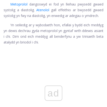
Metoprolol
dangoswyd ei fod yn lleihau pwysedd gwaed
systolig a diastolig.
Atenolol
gall effeithio ar bwysedd gwaed
systolig yn fwy na diastolig, yn enwedig ar adegau o ymdrech.
Yn seiliedig ar y wybodaeth hon, efallai y bydd eich meddyg
yn dewis dechrau gyda metoprolol yn gyntaf wrth ddewis asiant
i chi. Dim ond eich meddyg all benderfynu a yw triniaeth beta
atalydd yn briodol i chi.
ad