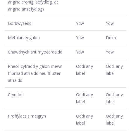
angina cronig, sefydlog, ac
angina ansefydlog)
Gorbwysedd
Ydw
Ydw
Methiant y galon
Ydw
Ddim
Cnawdnychiant myocardaidd
Ydw
Ydw
Rheoli cyfradd y galon mewn
Oddi ar y
Oddi ar y
ffibriliad atrïaidd neu fflutter
label
label
atrïaidd
Cryndod
Oddi ar y
Oddi ar y
label
label
Proffylacsis meigryn
Oddi ar y
Oddi ar y
label
label