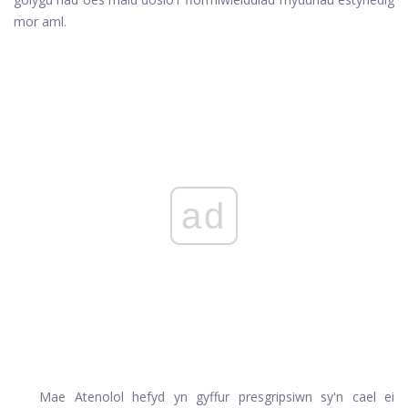
mor aml.
ad
Mae Atenolol hefyd yn gyffur presgripsiwn sy'n cael ei