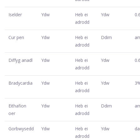
Iselder
Ydw
Heb ei
Ydw
0.
adrodd
Cur pen
Ydw
Heb ei
Ddim
am
adrodd
Diffyg anadl
Ydw
Heb ei
Ydw
0.
adrodd
Bradycardia
Ydw
Heb ei
Ydw
3
adrodd
Eithafion
Ydw
Heb ei
Ddim
am
oer
adrodd
Gorbwysedd
Ydw
Heb ei
Ydw
d
adrodd