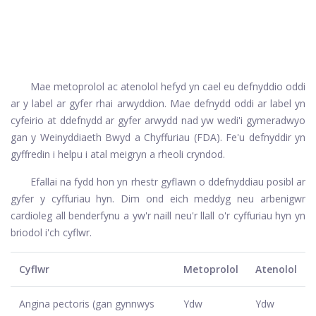
Mae metoprolol ac atenolol hefyd yn cael eu defnyddio oddi
ar y label ar gyfer rhai arwyddion. Mae defnydd oddi ar label yn
cyfeirio at ddefnydd ar gyfer arwydd nad yw wedi'i gymeradwyo
gan y Weinyddiaeth Bwyd a Chyffuriau (FDA). Fe'u defnyddir yn
gyffredin i helpu i atal meigryn a rheoli cryndod.
Efallai na fydd hon yn rhestr gyflawn o ddefnyddiau posibl ar
gyfer y cyffuriau hyn. Dim ond eich meddyg neu arbenigwr
cardioleg all benderfynu a yw'r naill neu'r llall o'r cyffuriau hyn yn
briodol i'ch cyflwr.
Cyflwr
Metoprolol
Atenolol
Angina pectoris (gan gynnwys
Ydw
Ydw