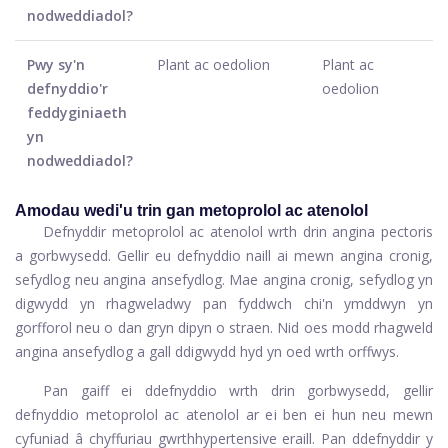
nodweddiadol?
Pwy sy'n
Plant ac oedolion
Plant ac
defnyddio'r
oedolion
feddyginiaeth
yn
nodweddiadol?
Amodau wedi'u trin gan metoprolol ac atenolol
Defnyddir metoprolol ac atenolol wrth drin angina pectoris
a gorbwysedd. Gellir eu defnyddio naill ai mewn angina cronig,
sefydlog neu angina ansefydlog. Mae angina cronig, sefydlog yn
digwydd yn rhagweladwy pan fyddwch chi'n ymddwyn yn
gorfforol neu o dan gryn dipyn o straen. Nid oes modd rhagweld
angina ansefydlog a gall ddigwydd hyd yn oed wrth orffwys.
Pan gaiff ei ddefnyddio wrth drin gorbwysedd, gellir
defnyddio metoprolol ac atenolol ar ei ben ei hun neu mewn
cyfuniad â chyffuriau gwrthhypertensive eraill. Pan ddefnyddir y