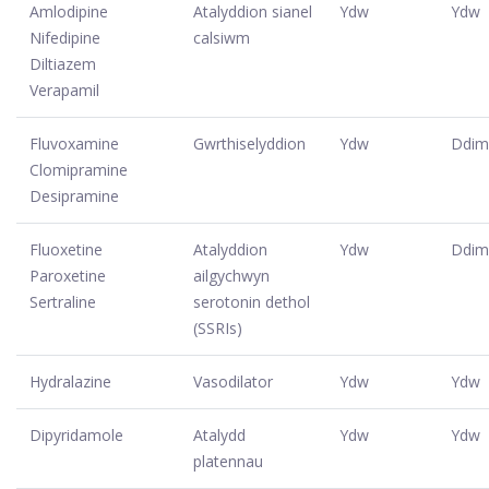
Amlodipine
Atalyddion sianel
Ydw
Ydw
Nifedipine
calsiwm
Diltiazem
Verapamil
Fluvoxamine
Gwrthiselyddion
Ydw
Ddim
Clomipramine
Desipramine
Fluoxetine
Atalyddion
Ydw
Ddim
Paroxetine
ailgychwyn
Sertraline
serotonin dethol
(SSRIs)
Hydralazine
Vasodilator
Ydw
Ydw
Dipyridamole
Atalydd
Ydw
Ydw
platennau