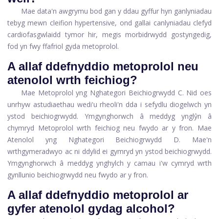
Mae data'n awgrymu bod gan y ddau gyffur hyn ganlyniadau
tebyg mewn cleifion hypertensive, ond gallai canlyniadau clefyd
cardiofasgwlaidd tymor hir, megis morbidrwydd gostyngedig,
fod yn fwy ffafriol gyda metoprolol.
A allaf ddefnyddio metoprolol neu
atenolol wrth feichiog?
Mae Metoprolol yng Nghategori Beichiogrwydd C. Nid oes
unrhyw astudiaethau wedi'u rheoli'n dda i sefydlu diogelwch yn
ystod beichiogrwydd. Ymgynghorwch â meddyg ynglŷn â
chymryd Metoprolol wrth feichiog neu fwydo ar y fron. Mae
Atenolol yng Nghategori Beichiogrwydd D. Mae'n
wrthgymeradwyo ac ni ddylid ei gymryd yn ystod beichiogrwydd.
Ymgynghorwch â meddyg ynghylch y camau i'w cymryd wrth
gynllunio beichiogrwydd neu fwydo ar y fron.
A allaf ddefnyddio metoprolol ar
gyfer atenolol gydag alcohol?