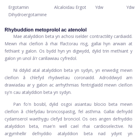
Ergotamin
Alcaloidau Ergot
Ydw
Ydw
Dihydroergotamine
Rhybuddion metoprolol ac atenolol
Mae atalyddion beta yn achosi iselder contractility cardiaidd.
Mewn rhai cleifion â rhai ffactorau risg, gallai hyn arwain at
fethiant y galon. Os bydd hyn yn digwydd, dylid trin methiant y
galon yn unol â'r canllawiau cyfredol.
Ni ddylid atal atalyddion beta yn sydyn, yn enwedig mewn
cleifion â chlefyd rhydwelïau coronaidd. Adroddwyd am
drawiadau ar y galon ac arrhythmias fentriglaidd mewn cleifion
sy'n cau atalyddion beta yn sydyn.
Pan fo'n bosibl, dylid osgoi asiantau blocio beta mewn
cleifion â chlefydau broncospastig, fel asthma. Gallai defnydd
cydamserol waethygu clefyd bronciol. Os oes angen defnyddio
atalyddion beta, mae'n well cael rhai cardioselective. Ni
argymhellir defnyddio atalyddion beta nad ydynt yn