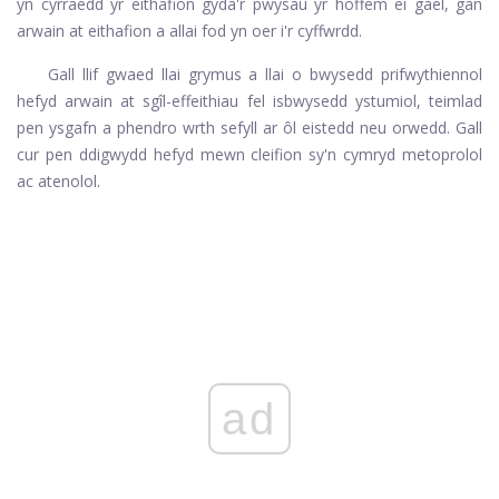
yn cyrraedd yr eithafion gyda'r pwysau yr hoffem ei gael, gan
arwain at eithafion a allai fod yn oer i'r cyffwrdd.
Gall llif gwaed llai grymus a llai o bwysedd prifwythiennol
hefyd arwain at sgîl-effeithiau fel isbwysedd ystumiol, teimlad
pen ysgafn a phendro wrth sefyll ar ôl eistedd neu orwedd. Gall
cur pen ddigwydd hefyd mewn cleifion sy'n cymryd metoprolol
ac atenolol.
ad