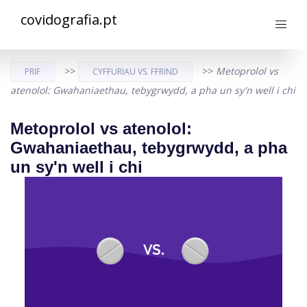
covidografia.pt
>>
>>
Metoprolol vs
PRIF
CYFFURIAU VS. FFRIND
atenolol: Gwahaniaethau, tebygrwydd, a pha un sy'n well i chi
Metoprolol vs atenolol:
Gwahaniaethau, tebygrwydd, a pha
un sy'n well i chi