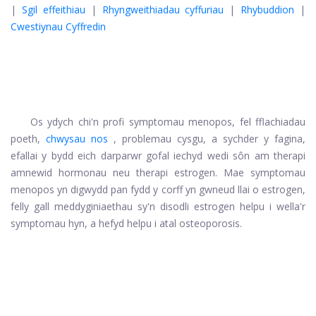
|
Sgil effeithiau
|
Rhyngweithiadau cyffuriau
|
Rhybuddion
|
Cwestiynau Cyffredin
Os ydych chi'n profi symptomau menopos, fel fflachiadau
poeth,
chwysau nos
, problemau cysgu, a sychder y fagina,
efallai y bydd eich darparwr gofal iechyd wedi sôn am therapi
amnewid hormonau neu therapi estrogen. Mae symptomau
menopos yn digwydd pan fydd y corff yn gwneud llai o estrogen,
felly gall meddyginiaethau sy'n disodli estrogen helpu i wella'r
symptomau hyn, a hefyd helpu i atal osteoporosis.