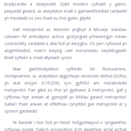
bradycardia a isbwysedd. Dylid monitro cyfradd y galon,
pwysedd gwaed, ac arwyddion eraill o gamweithrediad cardiaidd
yn rheolaidd os oes rhaid eu rhoi gyda'i gilydd.
Gall metoprolol ac Atenolol ynghyd â blocwyr sianelau
calsiwm fel amlodipine achosi gostyngiad ychwanegyn mewn
contractility cardiaidd a allai fod yn beryglus. Os yw'r cyfuniad yn
angenrheidiol, mae'n bwysig cael mesuriadau swyddogaeth
llinell sylfaen a chael dilyniant cyson.
Mae gwrthiselyddion cyffredin fel fluvoxamine,
clomipramine, ac atalyddion ailgychwyn serotonin dethol (SSRIs)
yn atal ensym (CYP2D6) sy'n gyfrifol am metaboledd
metoprolol. Pan gânt eu rhoi yn gydnaws â metoprolol, gall y
cyffuriau hyn arwain at gynnydd yn lefelau gwaed metoprolol.
Gallai'r rhain arwain at effeithiau cynyddol gan metoprolol ar y
system gardiaidd.
Ni fwriedir i hon fod yn rhestr hollgynhwysol o ryngweithio
cyffuriau posibl. Dylech ymgynghori â'ch gweithiwr gofal iechyd