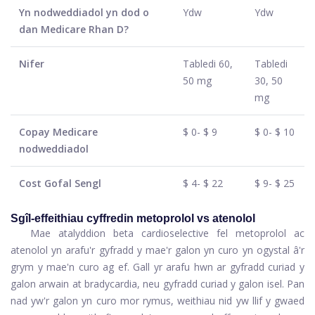
Yn nodweddiadol yn dod o
Ydw
Ydw
dan Medicare Rhan D?
Nifer
Tabledi 60,
Tabledi
50 mg
30, 50
mg
Copay Medicare
$ 0- $ 9
$ 0- $ 10
nodweddiadol
Cost Gofal Sengl
$ 4- $ 22
$ 9- $ 25
Sgîl-effeithiau cyffredin metoprolol vs atenolol
Mae atalyddion beta cardioselective fel metoprolol ac
atenolol yn arafu'r gyfradd y mae'r galon yn curo yn ogystal â'r
grym y mae'n curo ag ef. Gall yr arafu hwn ar gyfradd curiad y
galon arwain at bradycardia, neu gyfradd curiad y galon isel. Pan
nad yw'r galon yn curo mor rymus, weithiau nid yw llif y gwaed