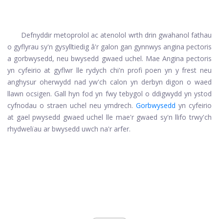
Defnyddir metoprolol ac atenolol wrth drin gwahanol fathau
o gyflyrau sy'n gysylltiedig â'r galon gan gynnwys angina pectoris
a gorbwysedd, neu bwysedd gwaed uchel. Mae Angina pectoris
yn cyfeirio at gyflwr lle rydych chi'n profi poen yn y frest neu
anghysur oherwydd nad yw'ch calon yn derbyn digon o waed
llawn ocsigen. Gall hyn fod yn fwy tebygol o ddigwydd yn ystod
cyfnodau o straen uchel neu ymdrech.
Gorbwysedd
yn cyfeirio
at gael pwysedd gwaed uchel lle mae'r gwaed sy'n llifo trwy'ch
rhydwelïau ar bwysedd uwch na'r arfer.