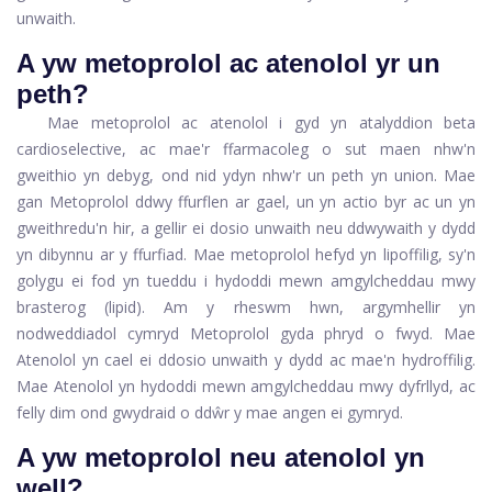
unwaith.
A yw metoprolol ac atenolol yr un
peth?
Mae metoprolol ac atenolol i gyd yn atalyddion beta
cardioselective, ac mae'r ffarmacoleg o sut maen nhw'n
gweithio yn debyg, ond nid ydyn nhw'r un peth yn union. Mae
gan Metoprolol ddwy ffurflen ar gael, un yn actio byr ac un yn
gweithredu'n hir, a gellir ei dosio unwaith neu ddwywaith y dydd
yn dibynnu ar y ffurfiad. Mae metoprolol hefyd yn lipoffilig, sy'n
golygu ei fod yn tueddu i hydoddi mewn amgylcheddau mwy
brasterog (lipid). Am y rheswm hwn, argymhellir yn
nodweddiadol cymryd Metoprolol gyda phryd o fwyd. Mae
Atenolol yn cael ei ddosio unwaith y dydd ac mae'n hydroffilig.
Mae Atenolol yn hydoddi mewn amgylcheddau mwy dyfrllyd, ac
felly dim ond gwydraid o ddŵr y mae angen ei gymryd.
A yw metoprolol neu atenolol yn
well?