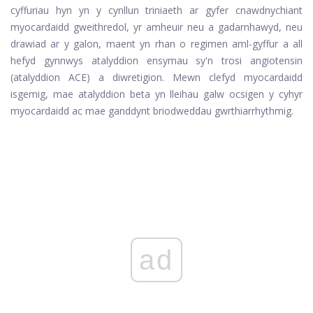
cyffuriau hyn yn y cynllun triniaeth ar gyfer cnawdnychiant
myocardaidd gweithredol, yr amheuir neu a gadarnhawyd, neu
drawiad ar y galon, maent yn rhan o regimen aml-gyffur a all
hefyd gynnwys atalyddion ensymau sy'n trosi angiotensin
(atalyddion ACE) a diwretigion. Mewn clefyd myocardaidd
isgemig, mae atalyddion beta yn lleihau galw ocsigen y cyhyr
myocardaidd ac mae ganddynt briodweddau gwrthiarrhythmig.
ad