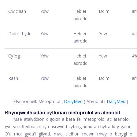
Gwichian
Ydw
Heb ei
Ddim
am
adrodd
Dolur rhydd
Ydw
Heb ei
Ydw
d
adrodd
Cyfog
Ydw
Heb ei
Ydw
4
adrodd
Rash
Ydw
Heb ei
Ddim
am
adrodd
Ffynhonnell: Metoprolol (
DailyMed
) Atenolol (
DailyMed
)
Rhyngweithiadau cyffuriau metoprolol vs atenolol
Mae atalyddion digoxin a beta fel metoprolol ac atenolol i
gyd yn effeithio ar rymusrwydd cyfangiadau a chyfradd y galon.
O'u rhoi gyda'i gilydd, mae cleifion mewn mwy o berygl o