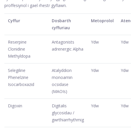
proffesiynol i gael rhestr gyflawn.
Cyffur
Dosbarth
Metoprolol
Aten
cyffuriau
Reserpine
Antagonists
Ydw
Ydw
Clonidine
adrenergic Alpha
Methyldopa
Selegiline
Atalyddion
Ydw
Ydw
Phenelzine
monoamin
Isocarboxazid
ocsidase
(MAOIs)
Digoxin
Digitalis
Ydw
Ydw
glycosidau /
gwrthiarrhythmig