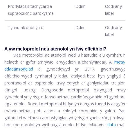
Proffylacsis tachycardia
Ddim
Oddi ar y
supraoxricric paroxysmal
label
Tynnu alcohol yn ôl
Ddim
Oddi ar y
label
A yw metoprolol neu atenolol yn fwy effeithiol?
Mae metoprolol ac atenolol wedi'u hastudio a'u cymharu'n
helaeth ar gyfer amrywiol arwyddion a chanlyniadau. A.
meta-
ddadansoddiad
a gyhoeddwyd yn 2017, gwerthuswyd
effeithiolrwydd cymharol y ddau atalydd beta hyn ynghyd â
propranolol ac oxprenolol trwy edrych ar ganlyniadau treialon
clinigol lluosog. Dangosodd metoprolol ostyngiad mwy
sylweddol yn y risg o farwolaethau cardiofasgwlaidd o'i gymharu
ag atenolol. Roedd metoprolol hefyd yn dangos tuedd is ar gyfer
marwolaethau pob achos a chlefyd coronaidd y galon. Pan
gafodd ei werthuso am ostyngiad yn y risg o gael strôc, profwyd
bod metoprolol yn well nag atenolol hefyd. Mae yna
data
mae