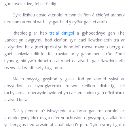
gardioselective, fel cerfiedig.
Dylid lleihau dosio atenolol mewn cleifion â chlefyd arennol
neu nam arennol wrth i ysgarthiad y cyffur gael ei arafu.
Rheoledig ar hap
treial clinigol
a gyhoeddwyd gan The
Lancet yn awgrymu bod cleifion sy'n cael llawdriniaeth tra ar
atalyddion beta (metoprolol yn benodol) mewn mwy o berygl o
gael canlyniad difrifol fel trawiad ar y galon neu strôc. Fodd
bynnag, nid yw'n ddoeth atal y beta-atalydd i gael llawdriniaeth
os yw claf wedi'i sefydlogi arno.
Mae'n bwysig gwybod y gallai fod yn anodd sylwi ar
arwyddion o hypoglycemia mewn cleifion diabetig, fel
tachycardia, oherwydd byddant yn cael eu cuddio gan effeithiau'r
atalydd beta.
Gall y pendro a'r isbwysedd a achosir gan metoprolol ac
atenolol gynyddu'r risg a nifer yr achosion o gwympo, a allai fod
yn beryglus neu arwain at anafiadau i'r pen. Dylid cymryd gofal