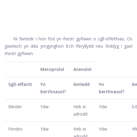
Ni fwriedir i hon fod yn rhestr gyflawn o sgîl-effeithiau. Os
gwelwch yn dda ymgynghori â'ch fferyllydd neu feddyg i gael
rhestr gyflawn.
Metoprolol
Atenolol
Sgîl-effaith
Yn
Amledd
Yn
A
berthnasol?
berthnasol?
Blinder
Ydw
Heb ei
Ydw
0.
adrodd
Pendro
Ydw
Heb ei
Ydw
4
adrodd