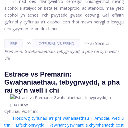
Er nad oes rhyngweithio cemegol uniongyrchol rhwng
alcohol a atalyddion beta fel metoprolol ac atenolol, mae yfed
alcohol yn achosi i'ch pwysedd gwaed ostwng. Gall effaith
gyfunol y cyffuriau a'r alcohol eich rhoi mewn perygl o lewygu
neu gwympo ac anafu'ch hun.
>>
>>
Estrace vs
PRIF
CYFFURIAU VS. FFRIND
Premarin: Gwahaniaethau, tebygrwydd, a pha rai sy'n well i
chi
Estrace vs Premarin:
Gwahaniaethau, tebygrwydd, a pha
rai sy'n well i chi
Cyffuriau Vs. Ffrind
Trosolwg cyffuriau a'r prif wahaniaethau
|
Amodau wedi'u
trin
|
Effeithlonrwydd
|
Yswiriant yswiriant a chymhariaeth cost