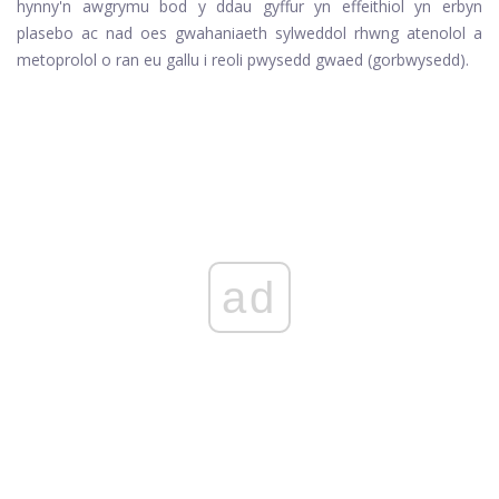
hynny'n awgrymu bod y ddau gyffur yn effeithiol yn erbyn
plasebo ac nad oes gwahaniaeth sylweddol rhwng atenolol a
metoprolol o ran eu gallu i reoli pwysedd gwaed (gorbwysedd).
ad