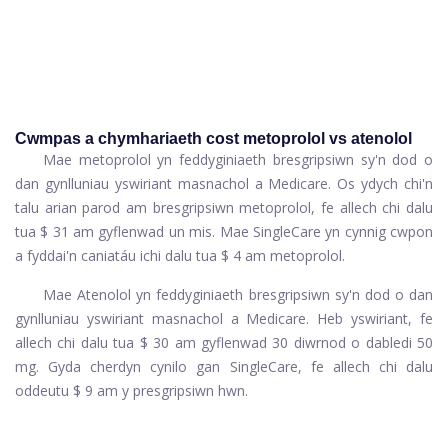
Cwmpas a chymhariaeth cost metoprolol vs atenolol
Mae metoprolol yn feddyginiaeth bresgripsiwn sy'n dod o
dan gynlluniau yswiriant masnachol a Medicare. Os ydych chi'n
talu arian parod am bresgripsiwn metoprolol, fe allech chi dalu
tua $ 31 am gyflenwad un mis. Mae SingleCare yn cynnig cwpon
a fyddai'n caniatáu ichi dalu tua $ 4 am metoprolol.
Mae Atenolol yn feddyginiaeth bresgripsiwn sy'n dod o dan
gynlluniau yswiriant masnachol a Medicare. Heb yswiriant, fe
allech chi dalu tua $ 30 am gyflenwad 30 diwrnod o dabledi 50
mg. Gyda cherdyn cynilo gan SingleCare, fe allech chi dalu
oddeutu $ 9 am y presgripsiwn hwn.