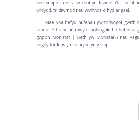
neu suppositories i'w rhoi yn fewnol. Gall heinti
undydd, tri diwrnod neu wythnos o hyd ar gael.
Mae yna hefyd hufenau gwrthffyngol gwrth-co
allanol. Y brandiau mwyaf poblogaidd o hufenau g
gwpon Monistat | Beth yw Monistat?) neu Vagistat
anghyfforddus yn eu prynu yn y siop.