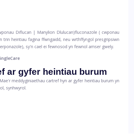
cwponau Diflucan | Manylion Dlulucan)
fluconazole (
cwponau
n trin heintiau fagina ffwngaidd, neu wrthffyngol presgripsiwn
terponazole)
, sy'n cael ei fewnosod yn fewnol amser gwely.
ingleCare
f ar gyfer heintiau burum
 Mae'r meddyginiaethau cartref hyn ar gyfer heintiau burum yn
ol, synhwyrol.