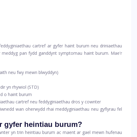
 feddyginiaethau cartref ar gyfer haint burum neu driniaethau
â'r meddyg pan fydd ganddynt symptomau haint burum. Mae'r
gwaith neu fwy mewn blwyddyn)
ddir yn rhywiol (STD)
d o haint burum
iaethau cartref neu feddyginiaethau dros y cownter
imiwnedd wan oherwydd rhai meddyginiaethau neu gyflyrau fel
r gyfer heintiau burum?
nter yn trin heintiau burum ac maent ar gael mewn hufenau