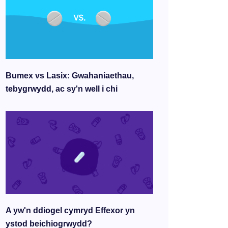
Bumex vs Lasix: Gwahaniaethau,
tebygrwydd, ac sy'n well i chi
A yw'n ddiogel cymryd Effexor yn
ystod beichiogrwydd?