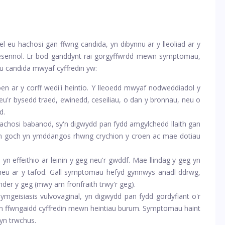
l eu hachosi gan ffwng candida, yn dibynnu ar y lleoliad ar y
resennol. Er bod ganddynt rai gorgyffwrdd mewn symptomau,
u candida mwyaf cyffredin yw:
en ar y corff wedi'i heintio. Y lleoedd mwyaf nodweddiadol y
u'r bysedd traed, ewinedd, ceseiliau, o dan y bronnau, neu o
d.
a achosi babanod, sy'n digwydd pan fydd amgylchedd llaith gan
ech goch yn ymddangos rhwng crychion y croen ac mae dotiau
yn effeithio ar leinin y geg neu'r gwddf. Mae llindag y geg yn
neu ar y tafod. Gall symptomau hefyd gynnwys anadl ddrwg,
er y geg (mwy am fronfraith trwy'r geg).
 ymgeisiasis vulvovaginal, yn digwydd pan fydd gordyfiant o'r
aen ffwngaidd cyffredin mewn heintiau burum. Symptomau haint
wyn trwchus.