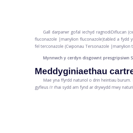
Gall darparwr gofal iechyd ragnodi
Diflucan (
fluconazole
|
manylion fluconazole
)
tabled a fydd y
fel terconazole
(Cwponau Tersonazole
|
manylion 
Mynnwch y cerdyn disgownt presgripsiwn S
Meddyginiaethau cartre
Mae yna ffyrdd naturiol o drin heintiau burum.
gyfleus i'r rhai sydd am fynd ar drywydd mwy naturi