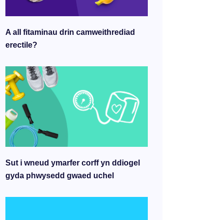
A all fitaminau drin camweithrediad
erectile?
Sut i wneud ymarfer corff yn ddiogel
gyda phwysedd gwaed uchel