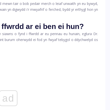
d mewn tair o bob pedair merch o leiaf unwaith yn eu bywyd,
in yn digwydd i'r mwyafrif o ferched, bydd yr erthygl hon yn
 ffwrdd ar ei ben ei hun?
 siawns o fynd i ffwrdd ar eu pennau eu hunain, eglura Dr.
int burum oherwydd ei fod yn fwyaf tebygol o ddychwelyd os
ad