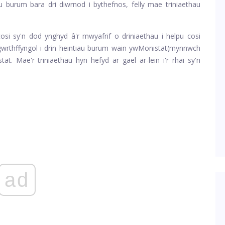
au burum bara dri diwrnod i bythefnos, felly mae triniaethau
si sy'n dod ynghyd â'r mwyafrif o driniaethau i helpu cosi
wrthffyngol i drin heintiau burum wain yw
Monistat
(mynnwch
. Mae'r triniaethau hyn hefyd ar gael ar-lein i'r rhai sy'n
ad