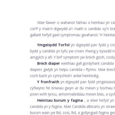
Mae llawer o wahanol fathau o heintiau yn cae
corff y mae'n digwydd a'r math o candida sy'n b
gallant hefyd gael symptomau gwahanol. Yr heintia
Ymgeisydd Torfol
yn digwydd pan fydd y cro
bydd y candida yn tyfu yw croen rhwng y bysedd ne
amgylch y afl. Y brif symptom yw brech goch, cosly
Brech diaper
weithiau gall gordyfiant candid
diapers gwlyb yn helpu candida i ffynnu. Mae br
coch bach yn cynrychioli'r ardal heintiedig.
Y fronfraith
yn digwydd pan fydd ymgeisiasis 
cyflwyno fel briwiau gwyn ar du mewn y bochau 
poen wrth lyncu, annormaleddau mewn blas, a sychd
Heintiau burum y fagina
, a elwir hefyd yn
candida yn y fagina. Mae Candida albicans yn str
burum wain yw llid, cosi, llid, a gollyngiad fagina g