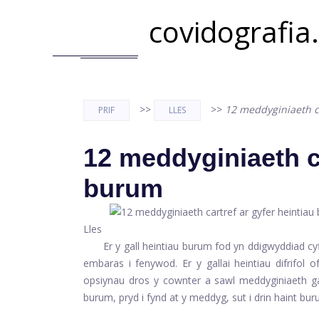
covidografia
>>
>>
12 meddyginiaeth c
PRIF
LLES
12 meddyginiaeth ca
burum
Lles
Er y gall heintiau burum fod yn ddigwyddiad cyf
embaras i fenywod. Er y gallai heintiau difrifol
opsiynau dros y cownter a sawl meddyginiaeth ga
burum, pryd i fynd at y meddyg, sut i drin haint bur