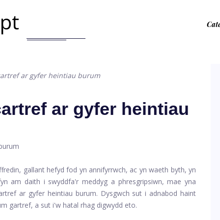
.pt
Cat
artref ar gyfer heintiau burum
rtref ar gyfer heintiau
fredin, gallant hefyd fod yn annifyrrwch, ac yn waeth byth, yn
 ofyn am daith i swyddfa'r meddyg a phresgripsiwn, mae yna
rtref ar gyfer heintiau burum. Dysgwch sut i adnabod haint
um gartref, a sut i'w hatal rhag digwydd eto.