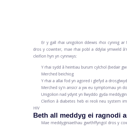
Er y gall rhai unigolion ddewis rhoi cynnig ar
dros y cownter, mae rhai pobl a ddylai ymweld 
cleifion hyn yn cynnwys:
Y rhai sydd â heintiau burum cylchol (bedair 
Merched beichiog
Y rhai a allai fod yn agored i glefyd a drosglwy
Merched sy'n ansicr a yw eu symptomau yn do
Unigolion nad ydynt yn llwyddo gyda meddygin
Cleifion â diabetes heb ei reoli neu system 
HIV
Beth all meddyg ei ragnodi a
Mae meddyginiaethau gwrthffyngol dros y cow