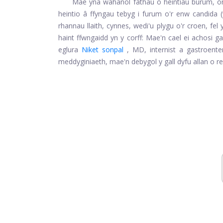
Mae yna wahanol fathau o heintiau burum, on
heintio â ffyngau tebyg i furum o'r enw candida
rhannau llaith, cynnes, wedi'u plygu o'r croen, fel y
haint ffwngaidd yn y corff: Mae'n cael ei achosi g
eglura
Niket sonpal
, MD, internist a gastroent
meddyginiaeth, mae'n debygol y gall dyfu allan o re