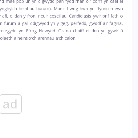
d mae pob un yn digwydd pan fydd rhan o'r corff yn cael ei
 (ynghylch heintiau burum). Mae'r ffwng hwn yn ffynnu mewn
 afl, o dan y fron, neu'r ceseiliau. Candidiasis yw'r prif fath o
an furum a gall ddigwydd yn y geg, perfedd, gwddf a'r fagina,
erolegydd yn Efrog Newydd. Os na chaiff ei drin yn gywir â
olaeth a heintio'ch arennau a'ch calon.
ad