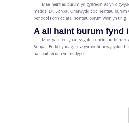
Mae heintiau burum yn gyffredin ac yn digwyd
meddai Dr. Sonpal. Oherwydd bod heintiau burum wa
benodol i drin ac atal heintiau burum wain yn unig.
A all haint burum fynd i
Mae gan fersiynau ysgafn o heintiau burum y
Sonpal. Fodd bynnag, ni argymhellir anwybyddu ha
na chaiff ei drin yn feddygol.