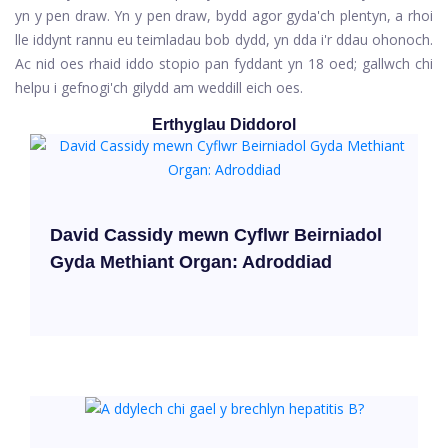
yn y pen draw. Yn y pen draw, bydd agor gyda'ch plentyn, a rhoi
lle iddynt rannu eu teimladau bob dydd, yn dda i'r ddau ohonoch.
Ac nid oes rhaid iddo stopio pan fyddant yn 18 oed; gallwch chi
helpu i gefnogi'ch gilydd am weddill eich oes.
Erthyglau Diddorol
David Cassidy mewn Cyflwr Beirniadol
Gyda Methiant Organ: Adroddiad