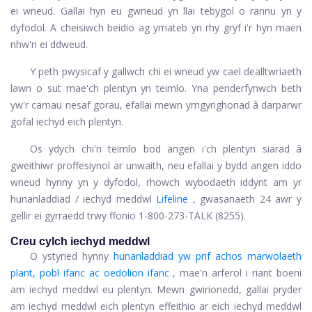
ei wneud. Gallai hyn eu gwneud yn llai tebygol o rannu yn y
dyfodol. A cheisiwch beidio ag ymateb yn rhy gryf i'r hyn maen
nhw'n ei ddweud.
Y peth pwysicaf y gallwch chi ei wneud yw cael dealltwriaeth
lawn o sut mae'ch plentyn yn teimlo. Yna penderfynwch beth
yw'r camau nesaf gorau, efallai mewn ymgynghoriad â darparwr
gofal iechyd eich plentyn.
Os ydych chi'n teimlo bod angen i'ch plentyn siarad â
gweithiwr proffesiynol ar unwaith, neu efallai y bydd angen iddo
wneud hynny yn y dyfodol, rhowch wybodaeth iddynt am yr
hunanladdiad / iechyd meddwl
Lifeline
, gwasanaeth 24 awr y
gellir ei gyrraedd trwy ffonio 1-800-273-TALK (8255).
Creu cylch iechyd meddwl
O ystyried hynny
hunanladdiad yw prif achos marwolaeth
plant, pobl ifanc ac oedolion ifanc
, mae'n arferol i riant boeni
am iechyd meddwl eu plentyn. Mewn gwirionedd, gallai pryder
am iechyd meddwl eich plentyn effeithio ar eich iechyd meddwl