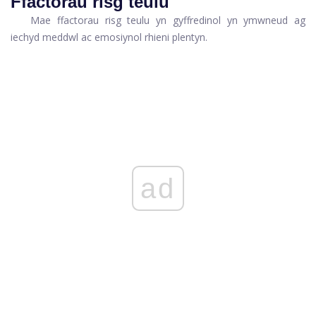
Ffactorau risg teulu
Mae ffactorau risg teulu yn gyffredinol yn ymwneud ag
iechyd meddwl ac emosiynol rhieni plentyn.
ad