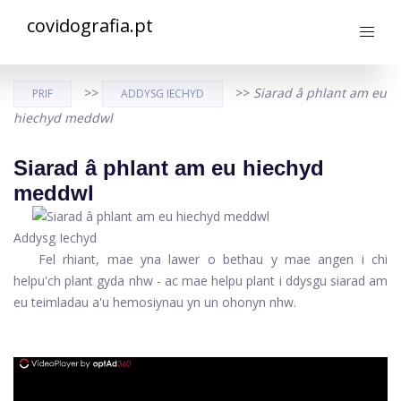
covidografia.pt
>>
>>
Siarad â phlant am eu
PRIF
ADDYSG IECHYD
hiechyd meddwl
Siarad â phlant am eu hiechyd
meddwl
Addysg Iechyd
Fel rhiant, mae yna lawer o bethau y mae angen i chi
helpu'ch plant gyda nhw - ac mae helpu plant i ddysgu siarad am
eu teimladau a'u hemosiynau yn un ohonyn nhw.