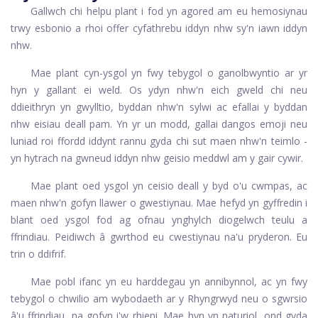
Gallwch chi helpu plant i fod yn agored am eu hemosiynau
trwy esbonio a rhoi offer cyfathrebu iddyn nhw sy'n iawn iddyn
nhw.
Mae plant cyn-ysgol yn fwy tebygol o ganolbwyntio ar yr
hyn y gallant ei weld. Os ydyn nhw'n eich gweld chi neu
ddieithryn yn gwylltio, byddan nhw'n sylwi ac efallai y byddan
nhw eisiau deall pam. Yn yr un modd, gallai dangos emoji neu
luniad roi ffordd iddynt rannu gyda chi sut maen nhw'n teimlo -
yn hytrach na gwneud iddyn nhw geisio meddwl am y gair cywir.
Mae plant oed ysgol yn ceisio deall y byd o'u cwmpas, ac
maen nhw'n gofyn llawer o gwestiynau. Mae hefyd yn gyffredin i
blant oed ysgol fod ag ofnau ynghylch diogelwch teulu a
ffrindiau. Peidiwch â gwrthod eu cwestiynau na'u pryderon. Eu
trin o ddifrif.
Mae pobl ifanc yn eu harddegau yn annibynnol, ac yn fwy
tebygol o chwilio am wybodaeth ar y Rhyngrwyd neu o sgwrsio
â'u ffrindiau, na gofyn i'w rhieni. Mae hyn yn naturiol, ond gyda