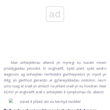
ad
Mae anhwylderau allanoli yn mynegi eu hunain mewn
ymddygiadau penodol. Er enghraifft, bydd plant sydd wedi'u
diagnosio ag anhwylder herfeiddiol gwrthwynebol yn mynd yn
ddig, yn gwrthod gwrando ar gyfarwyddiadau oedolion, neu'n
actio tuag at eraill yn amlach na phlant eraill yn eu hoedran. Mae
ADHD yn enghraifft arall o anhwylder â symptomau clir, allanol.