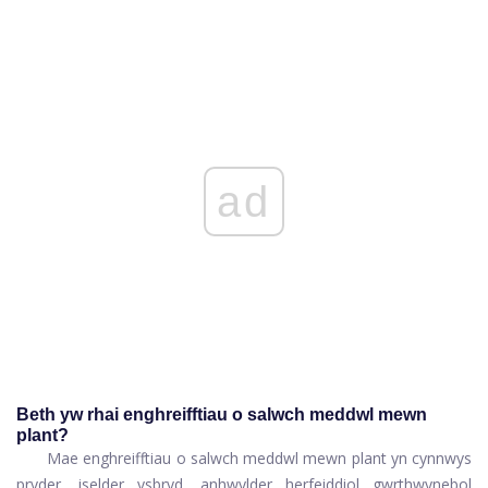
ad
Beth yw rhai enghreifftiau o salwch meddwl mewn
plant?
Mae enghreifftiau o salwch meddwl mewn plant yn cynnwys
pryder, iselder ysbryd, anhwylder herfeiddiol gwrthwynebol