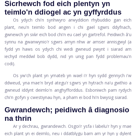
Sicrhewch fod eich plentyn yn
teimlo'n ddiogel ac yn gyffyrddus
Os ydych chi'n synhwyro arwyddion rhybuddio gan eich
plant, neu'n teimlo bod angen i chi gael sgwrs ddyfnach,
gwnewch yn siŵr eich bod chi'n eu cael yn gartrefol. Peidiwch â'u
synnu na gwanwynio'r sgwrs arnyn nhw ar amser annisgwyl (a
fydd yn haws os ydych chi wedi gwneud pwynt i siarad am
iechyd meddwl bob dydd, nid yn unig pan fydd problemau'n
codi).
Os yw'ch plant yn ymateb yn wael i'r hyn sydd gennych i'w
ddweud, yna mae'n bryd ategu'r sgwrs yn hytrach na'u gwthio a
gwneud iddynt deimlo'n anghyfforddus. Esboniwch pam rydych
chi'n gofyn y cwestiynau hyn, a pham ei bod hi'n bwysig siarad.
Gwrandewch; peidiwch â diagnosio
na thrin
Ar y dechrau, gwrandewch. Osgoi'r ysfa i labelu'r hyn y mae
eich plant yn ei deimlo, neu i ddatblygu barn am yr hyn y dylent