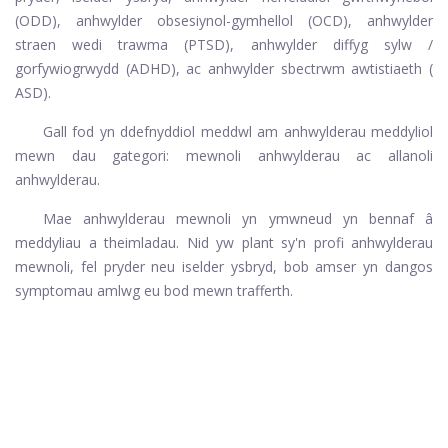
(ODD), anhwylder obsesiynol-gymhellol (OCD), anhwylder
straen wedi trawma (PTSD), anhwylder diffyg sylw /
gorfywiogrwydd (ADHD), ac anhwylder sbectrwm awtistiaeth (
ASD).
Gall fod yn ddefnyddiol meddwl am anhwylderau meddyliol
mewn dau gategori: mewnoli anhwylderau ac allanoli
anhwylderau.
Mae anhwylderau mewnoli yn ymwneud yn bennaf â
meddyliau a theimladau. Nid yw plant sy'n profi anhwylderau
mewnoli, fel pryder neu iselder ysbryd, bob amser yn dangos
symptomau amlwg eu bod mewn trafferth.