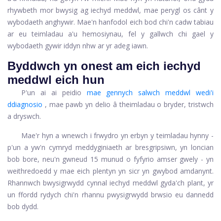
rhywbeth mor bwysig ag iechyd meddwl, mae perygl os cânt y
wybodaeth anghywir. Mae'n hanfodol eich bod chi'n cadw tabiau
ar eu teimladau a'u hemosiynau, fel y gallwch chi gael y
wybodaeth gywir iddyn nhw ar yr adeg iawn.
Byddwch yn onest am eich iechyd
meddwl eich hun
P'un ai ai peidio
mae gennych salwch meddwl wedi'i
ddiagnosio
, mae pawb yn delio â theimladau o bryder, tristwch
a dryswch.
Mae'r hyn a wnewch i frwydro yn erbyn y teimladau hynny -
p'un a yw'n cymryd meddyginiaeth ar bresgripsiwn, yn loncian
bob bore, neu'n gwneud 15 munud o fyfyrio amser gwely - yn
weithredoedd y mae eich plentyn yn sicr yn gwybod amdanynt.
Rhannwch bwysigrwydd cynnal iechyd meddwl gyda'ch plant, yr
un ffordd rydych chi'n rhannu pwysigrwydd brwsio eu dannedd
bob dydd.