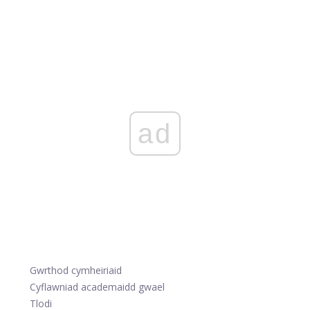
ad
Gwrthod cymheiriaid
Cyflawniad academaidd gwael
Tlodi