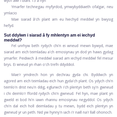
wyth awr i blant 13 a hŷn
Ymarfer technegau myfyrdod, ymwybyddiaeth ofalgar, neu
ymlacio
Mae siarad â'ch plant am eu hiechyd meddwl yn bwysig
hefyd.
Sut ddylwn i siarad â fy mhlentyn am ei iechyd
meddwl?
Fel unrhyw beth rydych chi'n ei wneud mewn bywyd, mae
siarad am eich teimladau a'ch emosiynau yn dod yn haws gydag
ymarfer. Peidiwch â meddwl siarad am iechyd meddwl fel mesur
brys. Ei wneud yn rhan o'ch trefn ddyddiol.
Mae'r ymdrech hon yn dechrau gyda chi. Byddwch yn
agored am eich teimladau eich hun gyda'ch plant. Os ydych chi'n
teimlo'n drist neu'n ddig, eglurwch i'ch plentyn beth sy'n gwneud
i chi deimlo'r ffordd rydych chi'n gwneud. Fel hyn, mae plant yn
gweld ei bod hi'n iawn rhannu emosiynau negyddol. Os ydych
chi'n dal eich holl deimladau y tu mewn, bydd eich plentyn yn
gwneud yr un peth. Nid yw hynny'n iach i'r naill na'r llall ohonoch.