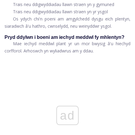
Trais neu ddigwyddiadau llawn straen yn y gymuned
Trais neu ddigwyddiadau llawn straen yn yr ysgol
Os ydych chi'n poeni am amgylchedd dysgu eich plentyn,
siaradwch â'u hathro, cwnselydd, neu weinyddwr ysgol.
Pryd ddylwn i boeni am iechyd meddwl fy mhlentyn?
Mae iechyd meddwl plant yr un mor bwysig â'u hiechyd
corfforol. Arhoswch yn wyliadwrus am y ddau.
ad