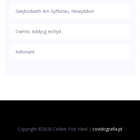
Gwybodaeth Am Gyffuriau, Newyddion
Cwmni, Addysg Iechyd
Adloniant
Copyright ©
2026 Cedwir Pob Hawl |
covidografia.pt