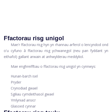
Ffactorau risg unigol
Mae'r ffactorau risg hyn yn rhannau arferol o lencyndod ond
o'u cyfuno â ffactorau risg ychwanegol (neu pan fyddant yn
eithafol) gallant arwain at anhwylderau meddyliol.
Mae enghreifftiau o ffactorau risg unigol yn cynnwys:
Hunan-barch isel
Pryder
Crynodiad gwael
Sgiliau cymdeithasol gwael
Ymlyniad ansicr
Glasoed cynnar