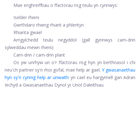
Mae enghreifftiau o ffactorau risg teulu yn cynnwys:
Iselder rhieni
Gwrthdaro rhwng rhiant a phlentyn
Rhianta gwael
Amgylchedd teulu negyddol (gall gynnwys cam-drin
sylweddau mewn rhieni)
Cam-drin / cam-drin plant
Os yw unrhyw un o'r ffactorau risg hyn yn berthnasol i chi
neu'ch partner sy'n rhoi gofal, mae help ar gael.
Y gwasanaethau
hyn sy'n cynnig help ar unwaith
yn cael eu hargymell gan Adran
Iechyd a Gwasanaethau Dynol yr Unol Daleithiau.