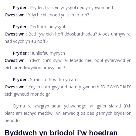
Pryder
: Pryder, trais yn yr ysgol neu yn y gymuned
Cwestiwn
: Ydych chi erioed yn teimlo ofn?
Pryder
: Perfformiad ysgol
Cwestiwn
: Beth yw eich hoff ddosbarthiadau? A oes unrhyw rai
nad ydych yn eu hoffi?
Pryder
: Hunllefau mynych
Cwestiwn
: Ydych chi'n sylwi ar leoedd neu bobl gyfarwydd yn
eich breuddwydion brawychus?
Pryder
: Strancio dros dro yn aml
Cwestiwn
: Ydych chi'n gwybod pam y gwnaeth [DIGWYDDIAD]
eich gwneud mor ddig?
Dyma rai awgrymiadau ychwanegol ar gyfer siarad â'ch
plant am iechyd meddwl, yn enwedig os oes gennych bryderon
penodol.
Byddwch yn briodol i'w hoedran