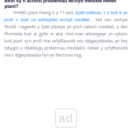
Beth sy'n achosi problemau iechyd meddwl mewn
plant?
Ymhlith plant rhwng 6 a 17 oed,
bydd oddeutu 1 o bob 6 yn
profi o leiaf un anhwylder iechyd meddwl
. Nid oes unrhyw
ffordd i ragweld a fydd plentyn yn profi salwch meddwl, a dim
fformiwla hud ar gyfer ei atal. Ond mae arbenigwyr yn cytuno
bod plant sy'n profi rhai sefyllfaoedd neu ddigwyddiadau yn fwy
tebygol o ddatblygu problemau meddyliol. Gelwir y sefyllfaoedd
neu'r digwyddiadau hyn yn ffactorau risg.
ad