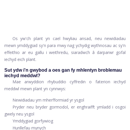
Os yw'ch plant yn cael hwyliau ansad, neu newidiadau
mewn ymddygiad sy'n para mwy nag ychydig wythnosau ac sy'n
effeithio ar eu gallu i weithredu, siaradwch â darparwr gofal
iechyd eich plant.
Sut ydw i'n gwybod a oes gan fy mhlentyn broblemau
iechyd meddwl?
Mae arwyddion rhybuddio cyffredin o faterion iechyd
meddwl mewn plant yn cynnwys:
Newidiadau ym mherfformiad yr ysgol
Pryder neu bryder gormodol, er enghraifft ymladd i osgoi
gwely neu ysgol
Ymddygiad gorfywiog
Hunllefau mynych