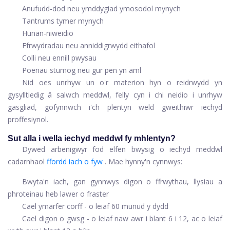
Anufudd-dod neu ymddygiad ymosodol mynych
Tantrums tymer mynych
Hunan-niweidio
Ffrwydradau neu anniddigrwydd eithafol
Colli neu ennill pwysau
Poenau stumog neu gur pen yn aml
Nid oes unrhyw un o'r materion hyn o reidrwydd yn
gysylltiedig â salwch meddwl, felly cyn i chi neidio i unrhyw
gasgliad, gofynnwch i'ch plentyn weld gweithiwr iechyd
proffesiynol.
Sut alla i wella iechyd meddwl fy mhlentyn?
Dywed arbenigwyr fod elfen bwysig o iechyd meddwl
cadarnhaol
ffordd iach o fyw
. Mae hynny'n cynnwys:
Bwyta'n iach, gan gynnwys digon o ffrwythau, llysiau a
phroteinau heb lawer o fraster
Cael ymarfer corff - o leiaf 60 munud y dydd
Cael digon o gwsg - o leiaf naw awr i blant 6 i 12, ac o leiaf