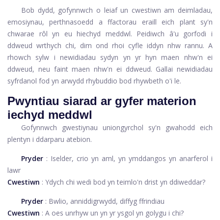
Bob dydd, gofynnwch o leiaf un cwestiwn am deimladau,
emosiynau, perthnasoedd a ffactorau eraill eich plant sy'n
chwarae rôl yn eu hiechyd meddwl. Peidiwch â'u gorfodi i
ddweud wrthych chi, dim ond rhoi cyfle iddyn nhw rannu. A
rhowch sylw i newidiadau sydyn yn yr hyn maen nhw'n ei
ddweud, neu faint maen nhw'n ei ddweud. Gallai newidiadau
syfrdanol fod yn arwydd rhybuddio bod rhywbeth o'i le.
Pwyntiau siarad ar gyfer materion
iechyd meddwl
Gofynnwch gwestiynau uniongyrchol sy'n gwahodd eich
plentyn i ddarparu atebion.
Pryder
: Iselder, crio yn aml, yn ymddangos yn anarferol i
lawr
Cwestiwn
: Ydych chi wedi bod yn teimlo'n drist yn ddiweddar?
Pryder
: Bwlio, anniddigrwydd, diffyg ffrindiau
Cwestiwn
: A oes unrhyw un yn yr ysgol yn golygu i chi?