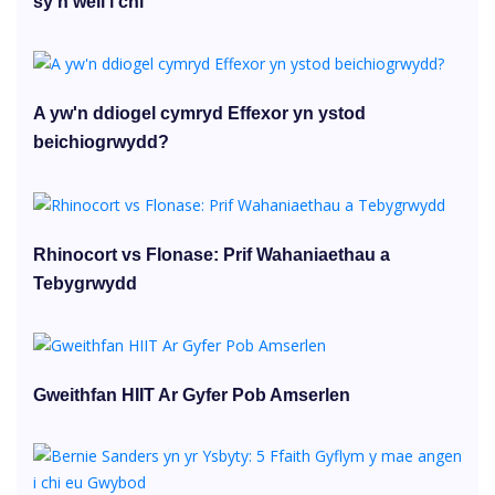
sy'n well i chi
A yw'n ddiogel cymryd Effexor yn ystod
beichiogrwydd?
Rhinocort vs Flonase: Prif Wahaniaethau a
Tebygrwydd
Gweithfan HIIT Ar Gyfer Pob Amserlen