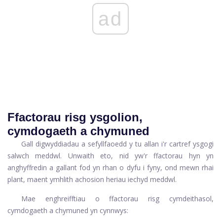
ad
Ffactorau risg ysgolion,
cymdogaeth a chymuned
Gall digwyddiadau a sefyllfaoedd y tu allan i'r cartref ysgogi
salwch meddwl. Unwaith eto, nid yw'r ffactorau hyn yn
anghyffredin a gallant fod yn rhan o dyfu i fyny, ond mewn rhai
plant, maent ymhlith achosion heriau iechyd meddwl.
Mae enghreifftiau o ffactorau risg cymdeithasol,
cymdogaeth a chymuned yn cynnwys: