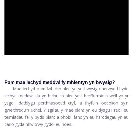
ad
Pam mae iechyd meddwl fy mhlentyn yn bwysig?
Mae iechyd meddwl eich plentyn yn bwysig oherwydd bydd
iechyd meddwl da yn helpu'ch plentyn i berfformio'n well yn yr
ysgol, datblygu perthnasoedd cryf, a thyfu'n oedolion sy'n
gweithredu'n uchel. Y sgiliau y mae plant yn eu dysgu i reoli eu
teimladau fel y bydd plant a phobl ifanc yn eu harddegau yn eu
cario gyda nhw trwy gydol eu hoes.