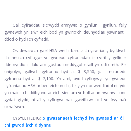
Gall cyfraddau sicrwydd amrywio o gynllun i gynllun, felly
gwnewch yn siŵr eich bod yn gwirio'ch deunyddiau yswiriant i
ddod o hyd i'ch cyfradd.
Os dewiswch gael HSA wedi'i baru â'ch yswiriant, byddwch
chi neu'ch cyflogwr yn gwneud cyfraniadau i'r cyfrif y gellir ei
ddefnyddio i dalu am gostau meddygol eraill yn ddi-dreth. Fel
unigolyn, gallwch gyfrannu hyd at $ 3,550; gall teuluoedd
gyfrannu hyd at $ 7,100. Yn aml, bydd cyflogwyr yn gwneud
cyfraniadau HSA ar ben eich un chi, felly yn nodweddiadol ni fydd
yn rhaid i chi ddibynnu ar eich siec am yr holl arian hwnnw - ond
gyda'i gilydd, ni all y cyflogwr na'r gweithiwr fod yn fwy na'r
uchafswm.
CYSYLLTIEDIG:
5 gwasanaeth iechyd i'w gwneud ar ôl i
chi gwrdd â'ch didynnu