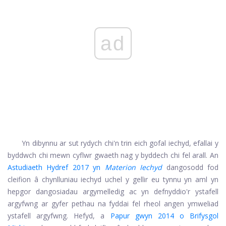
ad
Yn dibynnu ar sut rydych chi'n trin eich gofal iechyd, efallai y
byddwch chi mewn cyflwr gwaeth nag y byddech chi fel arall. An
Astudiaeth Hydref 2017 yn
Materion Iechyd
dangosodd fod
cleifion â chynlluniau iechyd uchel y gellir eu tynnu yn aml yn
hepgor dangosiadau argymelledig ac yn defnyddio'r ystafell
argyfwng ar gyfer pethau na fyddai fel rheol angen ymweliad
ystafell argyfwng. Hefyd, a
Papur gwyn 2014 o Brifysgol