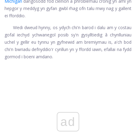
Michigan
dangosodd fod cleifion â phroblemau cronig yn aml yn
hepgor y meddyg yn gyfan gwbl rhag ofn talu mwy nag y gallent
ei fforddio.
Wedi dweud hynny, os ydych chi'n barod i dalu am y costau
gofal iechyd ychwanegol posib sy'n gysylltiedig â chynlluniau
uchel y gellir eu tynnu yn gyfnewid am bremiymau is, a'ch bod
chi'n bwriadu defnyddio'r cynllun yn y ffordd iawn, efallai na fydd
gormod i boeni amdano.
ad