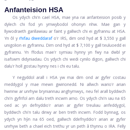
Anfanteision HSA
Os ydych chi'n cael HSA, mae yna rai anfanteision posib y
dylech chi fod yn ymwybodol ohonyn nhw. Mae gan y
llywodraeth ganllawiau ar faint y gallwch chi ei gyfrannu at HSA.
Yn ôl y
rhifau diweddaraf
o'r IRS, dim ond hyd at $ 3,550 y gall
unigolion ei gyfrannu. Dim ond hyd at $ 7,100 y gall teuluoedd ei
gyfrannu. Yn ffodus mae'r symiau hynny yn fwy na dwbl yr
isafswm didyniadau. Os ydych chi wedi cynilo digon, gallwch chi
dalu'r holl gostau hynny nes i chi eu talu.
Y negyddol arall i HSA yw mai dim ond ar gyfer costau
meddygol y mae mewn gwirionedd. Ni allwch wario'r arian
hwnnw ar unrhyw bryniannau anghymwys, neu fel arall byddwch
chi'n gyfrifol am dalu treth incwm arno. Os ydych chi'n iau na 65
oed ac yn defnyddio'r arian ar gyfer treuliau anfeddygol,
byddwch chi'n talu dirwy ar ben treth incwm. Fodd bynnag, os
ydych yn hŷn na 65 oed, gallwch ddefnyddio'r arian ar gyfer
unrhyw beth a chael eich trethu yr un peth â thynnu o IRA. Felly