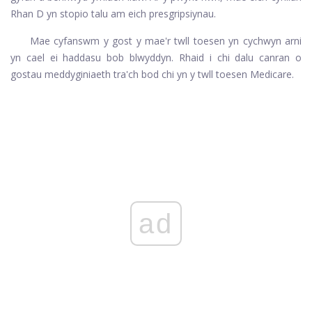
Rhan D yn stopio talu am eich presgripsiynau.
Mae cyfanswm y gost y mae'r twll toesen yn cychwyn arni
yn cael ei haddasu bob blwyddyn. Rhaid i chi dalu canran o
gostau meddyginiaeth tra'ch bod chi yn y twll toesen Medicare.
ad