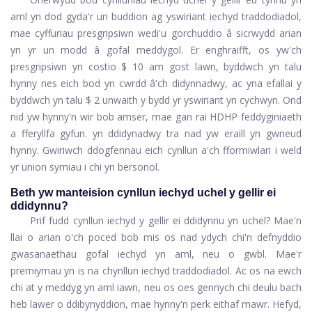
aml yn dod gyda'r un buddion ag yswiriant iechyd traddodiadol,
mae cyffuriau presgripsiwn wedi'u gorchuddio â sicrwydd arian
yn yr un modd â gofal meddygol. Er enghraifft, os yw'ch
presgripsiwn yn costio $ 10 am gost lawn, byddwch yn talu
hynny nes eich bod yn cwrdd â'ch didynnadwy, ac yna efallai y
byddwch yn talu $ 2 unwaith y bydd yr yswiriant yn cychwyn. Ond
nid yw hynny'n wir bob amser, mae gan rai HDHP feddyginiaeth
a fferyllfa gyfun. yn ddidynadwy tra nad yw eraill yn gwneud
hynny. Gwiriwch ddogfennau eich cynllun a'ch fformiwlari i weld
yr union symiau i chi yn bersonol.
Beth yw manteision cynllun iechyd uchel y gellir ei
ddidynnu?
Prif fudd cynllun iechyd y gellir ei ddidynnu yn uchel? Mae'n
llai o arian o'ch poced bob mis os nad ydych chi'n defnyddio
gwasanaethau gofal iechyd yn aml, neu o gwbl. Mae'r
premiymau yn is na chynllun iechyd traddodiadol. Ac os na ewch
chi at y meddyg yn aml iawn, neu os oes gennych chi deulu bach
heb lawer o ddibynyddion, mae hynny'n perk eithaf mawr. Hefyd,