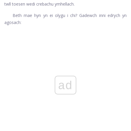
twll toesen wedi crebachu ymhellach.
Beth mae hyn yn ei olygu i chi? Gadewch inni edrych yn
agosach:
ad