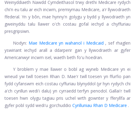
Weinyddiaeth Nawdd Cymdeithasol trwy drethi Medicare rydych
chi'n eu talu ar eich incwm, premiymau Medicare, a'r llywodraeth
ffederal. Yn y bôn, mae hynny'n golygu y bydd y llywodraeth yn
gweinyddu talu llawer o'ch costau gofal iechyd a chyffuriau
presgripsiwn.
Nodyn:
Mae Medicare yn wahanol i Medicaid
, sef rhaglen
yswiriant iechyd arall a ddarperir gan y llywodraeth ar gyfer
Americanwyr incwm isel, waeth beth fo'u hoedran.
Y broblem y mae llawer o bobl ag wyneb Medicare yn ei
wneud yw twll toesen Rhan D. Mae'r twll toesen yn ffurfio pan
fydd cyfanswm eich costau cyffuriau blynyddol (yr hyn rydych chi
a'ch cynllun wedi'i dalu) yn cyrraedd terfyn penodol. Gallai'r twll
toesen hwn olygu tagiau pris uchel wrth gownter y fferyllfa ar
gyfer pobl sydd wedi'u gorchuddio
Cynlluniau Rhan D Medicare
.