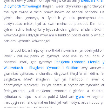
syrthio i dwll y toesen. Un opsiwn yw ceisio am y
Medicare Rhan
D Cymorth Ychwanegol
rhaglen, wedi'i chynllunio i gynorthwyo'r
rhai sy'n cwrdd â meini prawf incwm ac asedau penodol. Os
ydych chi'n gymwys, ni fyddech yn talu premiymau neu
ddidyniadau misol, hyd at swm meincnod penodol. Dim ond
cyfran fach o bob cyffur y byddech chi'n gyfrifol amdani. Ewch i
www.SSA.gov i ddysgu mwy am y buddion posibl eraill o wneud
cais am Gymorth Ychwanegol.
Er bod Extra Help, cymhorthdal ​​incwm isel, yn ddefnyddiol i
lawer - nid yw pawb yn gymwys. Mae yna un neu ddau o
opsiynau eraill, gan gynnwys
Rhaglenni Cymorth Fferyllol y
Wladwriaeth
,
Rhaglenni Cymorth i Gleifion
trwy amrywiol
gwmnïau cyffuriau, a chardiau disgownt fferyllfa am ddim, fel
SingleCare. Mae'r rhaglenni hyn yn hanfodol i lawer o
dderbynwyr Medicare. Os yw costau'n bryder am fynediad at
feddyginiaeth, gall rhaglenni cymorth i gleifion a chostau
cyffuriau is helpu i sicrhau pobl â Medicare
glynu
i'w regimen
meddyginiaeth a chynnal eu hiechyd wrth iddynt aros i ddod yn