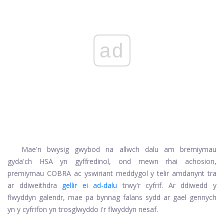
ad
Mae'n bwysig gwybod na allwch dalu am bremiymau
gyda'ch HSA yn gyffredinol, ond mewn rhai achosion,
premiymau COBRA ac yswiriant meddygol y telir amdanynt tra
ar ddiweithdra
gellir ei ad-dalu
trwy'r cyfrif. Ar ddiwedd y
flwyddyn galendr, mae pa bynnag falans sydd ar gael gennych
yn y cyfrifon yn trosglwyddo i'r flwyddyn nesaf.