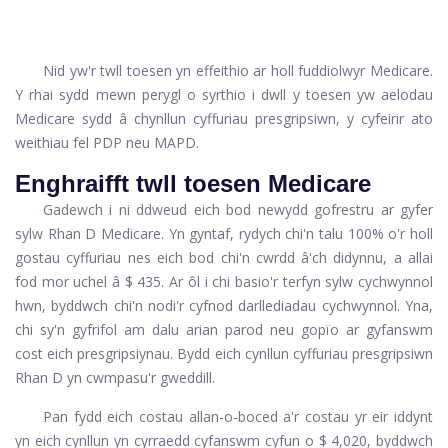
Nid yw'r twll toesen yn effeithio ar holl fuddiolwyr Medicare.
Y rhai sydd mewn perygl o syrthio i dwll y toesen yw aelodau
Medicare sydd â chynllun cyffuriau presgripsiwn, y cyfeirir ato
weithiau fel PDP neu MAPD.
Enghraifft twll toesen Medicare
Gadewch i ni ddweud eich bod newydd gofrestru ar gyfer
sylw Rhan D Medicare. Yn gyntaf, rydych chi'n talu 100% o'r holl
gostau cyffuriau nes eich bod chi'n cwrdd â'ch didynnu, a allai
fod mor uchel â $ 435. Ar ôl i chi basio'r terfyn sylw cychwynnol
hwn, byddwch chi'n nodi'r cyfnod darllediadau cychwynnol. Yna,
chi sy'n gyfrifol am dalu arian parod neu gopïo ar gyfanswm
cost eich presgripsiynau. Bydd eich cynllun cyffuriau presgripsiwn
Rhan D yn cwmpasu'r gweddill.
Pan fydd eich costau allan-o-boced a'r costau yr eir iddynt
yn eich cynllun yn cyrraedd cyfanswm cyfun o $ 4,020, byddwch