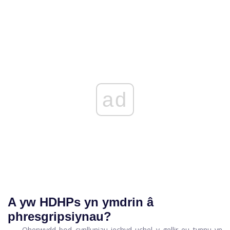
ad
A yw HDHPs yn ymdrin â
phresgripsiynau?
Oherwydd bod cynlluniau iechyd uchel y gellir eu tynnu yn