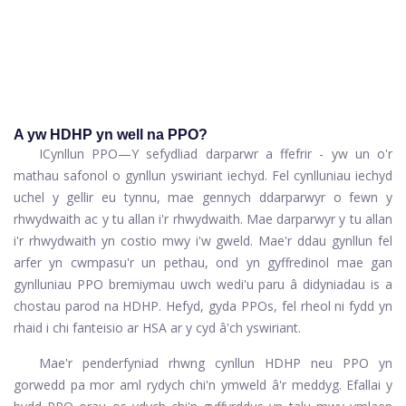
A yw HDHP yn well na PPO?
I
Cynllun PPO
—Y sefydliad darparwr a ffefrir - yw un o'r
mathau safonol o gynllun yswiriant iechyd. Fel cynlluniau iechyd
uchel y gellir eu tynnu, mae gennych ddarparwyr o fewn y
rhwydwaith ac y tu allan i'r rhwydwaith. Mae darparwyr y tu allan
i'r rhwydwaith yn costio mwy i'w gweld. Mae'r ddau gynllun fel
arfer yn cwmpasu'r un pethau, ond yn gyffredinol mae gan
gynlluniau PPO bremiymau uwch wedi'u paru â didyniadau is a
chostau parod na HDHP. Hefyd, gyda PPOs, fel rheol ni fydd yn
rhaid i chi fanteisio ar HSA ar y cyd â'ch yswiriant.
Mae'r penderfyniad rhwng cynllun HDHP neu PPO yn
gorwedd pa mor aml rydych chi'n ymweld â'r meddyg. Efallai y