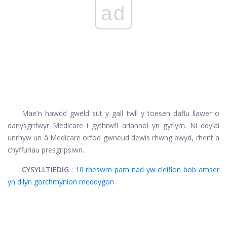
ad
Mae'n hawdd gweld sut y gall twll y toesen daflu llawer o
danysgrifwyr Medicare i gythrwfl ariannol yn gyflym. Ni ddylai
unrhyw un â Medicare orfod gwneud dewis rhwng bwyd, rhent a
chyffuriau presgripsiwn.
CYSYLLTIEDIG
:
10 rheswm pam nad yw cleifion bob amser
yn dilyn gorchmynion meddygon