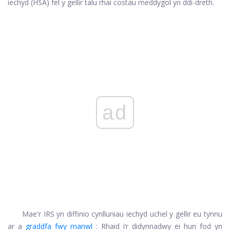
iechyd (HSA) fel y gellir talu rhai costau meddygol yn ddi-dreth.
ad
Mae'r IRS yn diffinio cynlluniau iechyd uchel y gellir eu tynnu
ar a
graddfa fwy manwl
: Rhaid i’r didynnadwy ei hun fod yn