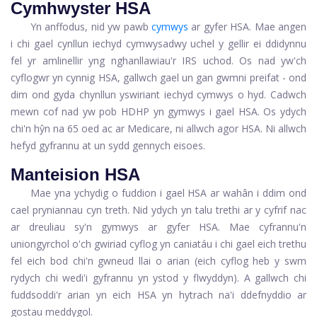
Cymhwyster HSA
Yn anffodus, nid yw pawb
cymwys
ar gyfer HSA. Mae angen
i chi gael cynllun iechyd cymwysadwy uchel y gellir ei ddidynnu
fel yr amlinellir yng nghanllawiau'r IRS uchod. Os nad yw'ch
cyflogwr yn cynnig HSA, gallwch gael un gan gwmni preifat - ond
dim ond gyda chynllun yswiriant iechyd cymwys o hyd. Cadwch
mewn cof nad yw pob HDHP yn gymwys i gael HSA. Os ydych
chi'n hŷn na 65 oed ac ar Medicare, ni allwch agor HSA. Ni allwch
hefyd gyfrannu at un sydd gennych eisoes.
Manteision HSA
Mae yna ychydig o fuddion i gael HSA ar wahân i ddim ond
cael pryniannau cyn treth. Nid ydych yn talu trethi ar y cyfrif nac
ar dreuliau sy'n gymwys ar gyfer HSA. Mae cyfrannu'n
uniongyrchol o'ch gwiriad cyflog yn caniatáu i chi gael eich trethu
fel eich bod chi'n gwneud llai o arian (eich cyflog heb y swm
rydych chi wedi'i gyfrannu yn ystod y flwyddyn). A gallwch chi
fuddsoddi'r arian yn eich HSA yn hytrach na'i ddefnyddio ar
gostau meddygol.