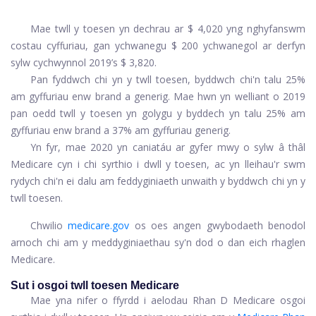
Mae twll y toesen yn dechrau ar $ 4,020 yng nghyfanswm
costau cyffuriau, gan ychwanegu $ 200 ychwanegol ar derfyn
sylw cychwynnol 2019’s $ 3,820.
Pan fyddwch chi yn y twll toesen, byddwch chi'n talu 25%
am gyffuriau enw brand a generig. Mae hwn yn welliant o 2019
pan oedd twll y toesen yn golygu y byddech yn talu 25% am
gyffuriau enw brand a 37% am gyffuriau generig.
Yn fyr, mae 2020 yn caniatáu ar gyfer mwy o sylw â thâl
Medicare cyn i chi syrthio i dwll y toesen, ac yn lleihau'r swm
rydych chi'n ei dalu am feddyginiaeth unwaith y byddwch chi yn y
twll toesen.
Chwilio
medicare.gov
os oes angen gwybodaeth benodol
arnoch chi am y meddyginiaethau sy'n dod o dan eich rhaglen
Medicare.
Sut i osgoi twll toesen Medicare
Mae yna nifer o ffyrdd i aelodau Rhan D Medicare osgoi