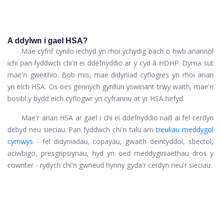
A ddylwn i gael HSA?
Mae cyfrif cynilo iechyd yn rhoi ychydig bach o hwb ariannol
ichi pan fyddwch chi'n ei ddefnyddio ar y cyd â HDHP. Dyma sut
mae'n gweithio. Bob mis, mae didyniad cyflogres yn rhoi arian
yn eich HSA. Os oes gennych gynllun yswiriant trwy waith, mae'n
bosibl y bydd eich cyflogwr yn cyfrannu at yr HSA hefyd.
Mae'r arian HSA ar gael i chi ei ddefnyddio naill ai fel cerdyn
debyd neu sieciau. Pan fyddwch chi'n talu am
treuliau meddygol
cymwys
- fel didyniadau, copayau, gwaith deintyddol, sbectol,
aciwbigo, presgripsiynau, hyd yn oed meddyginiaethau dros y
cownter - rydych chi'n gwneud hynny gyda'r cerdyn neu'r sieciau.