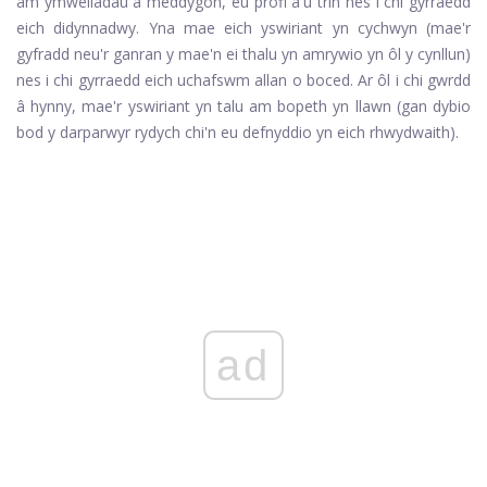
am ymweliadau â meddygon, eu profi a'u trin nes i chi gyrraedd
eich didynnadwy. Yna mae eich yswiriant yn cychwyn (mae'r
gyfradd neu'r ganran y mae'n ei thalu yn amrywio yn ôl y cynllun)
nes i chi gyrraedd eich uchafswm allan o boced. Ar ôl i chi gwrdd
â hynny, mae'r yswiriant yn talu am bopeth yn llawn (gan dybio
bod y darparwyr rydych chi'n eu defnyddio yn eich rhwydwaith).
ad