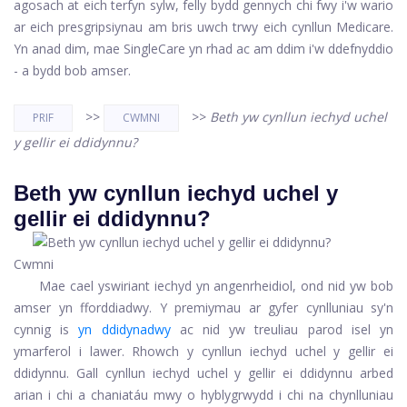
agosach at eich terfyn sylw, felly bydd gennych chi fwy i'w wario
ar eich presgripsiynau am bris uwch trwy eich cynllun Medicare.
Yn anad dim, mae SingleCare yn rhad ac am ddim i'w ddefnyddio
- a bydd bob amser.
>>
>>
Beth yw cynllun iechyd uchel
PRIF
CWMNI
y gellir ei ddidynnu?
Beth yw cynllun iechyd uchel y
gellir ei ddidynnu?
Cwmni
Mae cael yswiriant iechyd yn angenrheidiol, ond nid yw bob
amser yn fforddiadwy. Y premiymau ar gyfer cynlluniau sy'n
cynnig is
yn ddidynadwy
ac nid yw treuliau parod isel yn
ymarferol i lawer. Rhowch y cynllun iechyd uchel y gellir ei
ddidynnu. Gall cynllun iechyd uchel y gellir ei ddidynnu arbed
arian i chi a chaniatáu mwy o hyblygrwydd i chi na chynlluniau