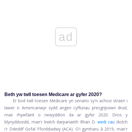
ad
Beth yw twll toesen Medicare ar gyfer 2020?
Er bod twll toesen Medicare yn senario sy'n achosi straen i
lawer o Americanwyr sydd angen cyffuriau presgripsiwn drud,
mae rhywfaint o newyddion da ar gyfer 2020. Dros y
blynyddoedd, mae'r bwlch darpariaeth Rhan D.
wedi cau
diolch
i'r Ddeddf Gofal Fforddiadwy (ACA). O'i gymharu â 2019, mae'r