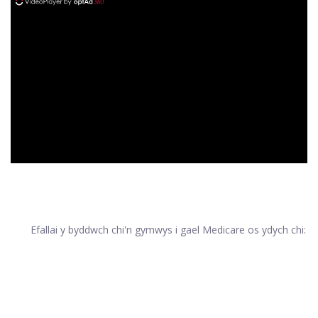
ad
Efallai y byddwch chi'n gymwys i gael Medicare os ydych chi: