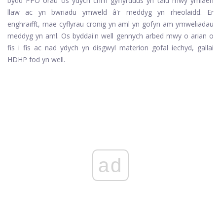
bydd PPO orau os ydych chi'n gyffyrddus yn talu mwy ymlaen
llaw ac yn bwriadu ymweld â'r meddyg yn rheolaidd. Er
enghraifft, mae cyflyrau cronig yn aml yn gofyn am ymweliadau
meddyg yn aml. Os byddai'n well gennych arbed mwy o arian o
fis i fis ac nad ydych yn disgwyl materion gofal iechyd, gallai
HDHP fod yn well.
ad