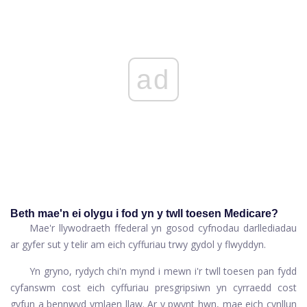
ad
Beth mae'n ei olygu i fod yn y twll toesen Medicare?
Mae'r llywodraeth ffederal yn gosod cyfnodau darllediadau
ar gyfer sut y telir am eich cyffuriau trwy gydol y flwyddyn.
Yn gryno, rydych chi'n mynd i mewn i'r twll toesen pan fydd
cyfanswm cost eich cyffuriau presgripsiwn yn cyrraedd cost
gyfun a bennwyd ymlaen llaw. Ar y pwynt hwn, mae eich cynllun