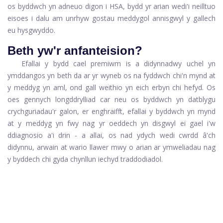
os byddwch yn adneuo digon i HSA, bydd yr arian wedi'i neilltuo
eisoes i dalu am unrhyw gostau meddygol annisgwyl y gallech
eu hysgwyddo.
Beth yw'r anfanteision?
Efallai y bydd cael premiwm is a didynnadwy uchel yn
ymddangos yn beth da ar yr wyneb os na fyddwch chi'n mynd at
y meddyg yn aml, ond gall weithio yn eich erbyn chi hefyd. Os
oes gennych longddrylliad car neu os byddwch yn datblygu
crychguriadau'r galon, er enghraifft, efallai y byddwch yn mynd
at y meddyg yn fwy nag yr oeddech yn disgwyl ei gael i'w
ddiagnosio a'i drin - a allai, os nad ydych wedi cwrdd â'ch
didynnu, arwain at wario llawer mwy o arian ar ymweliadau nag
y byddech chi gyda chynllun iechyd traddodiadol.