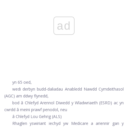
ad
yn 65 oed,
wedi derbyn budd-daliadau Anabledd Nawdd Cymdeithasol
(AGC) am ddwy flynedd,
bod â Chlefyd Arennol Diwedd y Wladwriaeth (ESRD) ac yn
cwrdd â meini prawf penodol, neu
â Chlefyd Lou Gehrig (ALS)
Rhaglen yswiriant iechyd yw Medicare a ariennir gan y