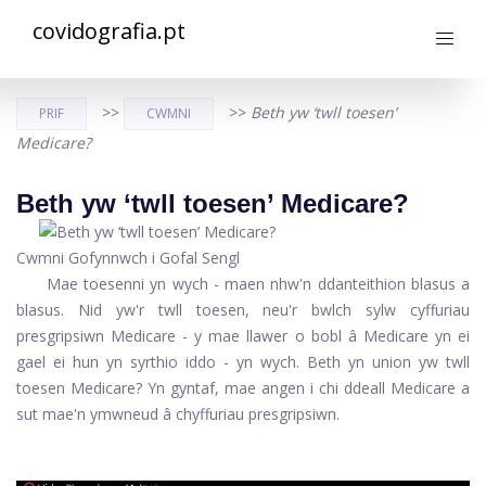
covidografia.pt
>>
>>
Beth yw ‘twll toesen’
PRIF
CWMNI
Medicare?
Beth yw ‘twll toesen’ Medicare?
Cwmni Gofynnwch i Gofal Sengl
Mae toesenni yn wych - maen nhw'n ddanteithion blasus a
blasus. Nid yw'r twll toesen, neu'r bwlch sylw cyffuriau
presgripsiwn Medicare - y mae llawer o bobl â Medicare yn ei
gael ei hun yn syrthio iddo - yn wych. Beth yn union yw twll
toesen Medicare? Yn gyntaf, mae angen i chi ddeall Medicare a
sut mae'n ymwneud â chyffuriau presgripsiwn.