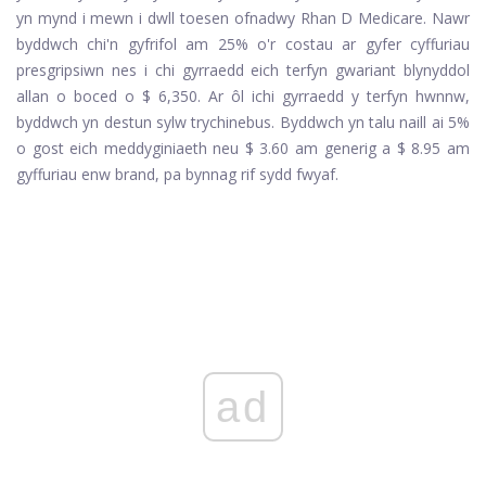
yn mynd i mewn i dwll toesen ofnadwy Rhan D Medicare. Nawr
byddwch chi'n gyfrifol am 25% o'r costau ar gyfer cyffuriau
presgripsiwn nes i chi gyrraedd eich terfyn gwariant blynyddol
allan o boced o $ 6,350. Ar ôl ichi gyrraedd y terfyn hwnnw,
byddwch yn destun sylw trychinebus. Byddwch yn talu naill ai 5%
o gost eich meddyginiaeth neu $ 3.60 am generig a $ 8.95 am
gyffuriau enw brand, pa bynnag rif sydd fwyaf.
ad