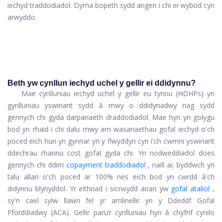
iechyd traddodiadol. Dyma bopeth sydd angen i chi ei wybod cyn
arwyddo.
Beth yw cynllun iechyd uchel y gellir ei ddidynnu?
Mae cynlluniau iechyd uchel y gellir eu tynnu (HDHPs) yn
gynlluniau yswiriant sydd â mwy o ddidynadwy nag sydd
gennych chi gyda darpariaeth draddodiadol. Mae hyn yn golygu
bod yn rhaid i chi dalu mwy am wasanaethau gofal iechyd o'ch
poced eich hun yn gynnar yn y flwyddyn cyn i'ch cwmni yswiriant
ddechrau rhannu cost gofal gyda chi. Yn nodweddiadol does
gennych chi ddim
copayment traddodiadol
, naill ai; byddwch yn
talu allan o'ch poced ar 100% nes eich bod yn cwrdd â'ch
didynnu blynyddol. Yr eithriad i sicrwydd arian yw
gofal ataliol
,
sy'n cael sylw llawn fel yr amlinellir yn y Ddeddf Gofal
Fforddiadwy (ACA). Gellir paru’r cynlluniau hyn â chyfrif cynilo