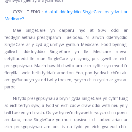
gymwys i gael sylw trychinebus.
CYSYLLTIEDIG
:
A allaf ddefnyddio SingleCare os ydw i ar
Medicare?
Mae SingleCare yn darparu hyd at 80% oddi ar
feddyginiaethau presgripsiwn i aelodau. Ni allwch ddefnyddio
SingleCare ar y cyd ag unrhyw gynllun Medicare. Fodd bynnag,
gallwch ddefnyddio SingleCare yn lle Medicare mewn
sefyllfaoedd lle mae SingleCare yn cynnig pris gwell ar eich
presgripsiynau. Mae'n hawdd chwilio am eich cyffur cyn mynd i'r
fferyllfa i weld beth fyddai'r arbedion. Yna, pan fyddwch chi'n talu
am gyffuriau yn ystod twll y toesen, rydych chi'n cynilo ar gostau
parod.
Ni fydd presgripsiynau a brynir gyda SingleCare yn cyfrif tuag
at eich terfyn sylw, a fydd yn eich cadw draw oddi wrth neu yn y
twll toesen yn hirach. Os yw hynny'n rhywbeth rydych chi'n poeni
amdano, mae SingleCare yn rhoi'r opsiwn i chi arbed arian ar
eich presgripsiynau am bris is na fydd yn eich gwneud chi'n