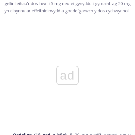
gellir lleihau'r dos hwn i 5 mg neu ei gynyddu i gymaint ag 20 mg
yn dibynnu ar effeithiolrwydd a goddefgarwch y dos cychwynnol.
ad
Oedolion (18 oed a hŷn):
5–20 mg wedi'i gymryd cyn y