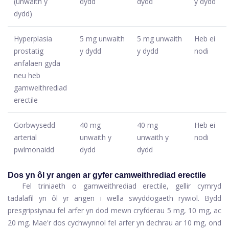
(unwaith y
dydd
dydd
y dydd
dydd)
Hyperplasia
5 mg unwaith
5 mg unwaith
Heb ei
prostatig
y dydd
y dydd
nodi
anfalaen gyda
neu heb
gamweithrediad
erectile
Gorbwysedd
40 mg
40 mg
Heb ei
arterial
unwaith y
unwaith y
nodi
pwlmonaidd
dydd
dydd
Dos yn ôl yr angen ar gyfer camweithrediad erectile
Fel triniaeth o gamweithrediad erectile, gellir cymryd
tadalafil yn ôl yr angen i wella swyddogaeth rywiol. Bydd
presgripsiynau fel arfer yn dod mewn cryfderau 5 mg, 10 mg, ac
20 mg. Mae'r dos cychwynnol fel arfer yn dechrau ar 10 mg, ond