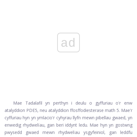
ad
Mae Tadalafil yn perthyn i deulu o gyffuriau o'r enw
atalyddion PDE5, neu atalyddion ffosffodiesterase math 5. Mae'r
cyffuriau hyn yn ymlacio'r cyhyrau llyfn mewn pibellau gwaed, yn
enwedig rhydwelïau, gan beri iddynt ledu. Mae hyn yn gostwng
pwysedd gwaed mewn rhydwelïau ysgyfeiniol, gan leddfu