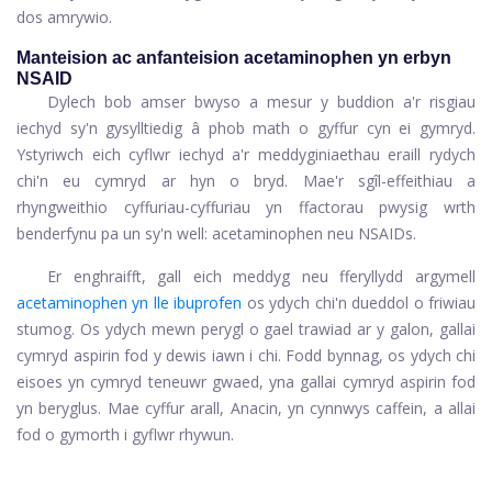
dos amrywio.
Manteision ac anfanteision acetaminophen yn erbyn
NSAID
Dylech bob amser bwyso a mesur y buddion a'r risgiau
iechyd sy'n gysylltiedig â phob math o gyffur cyn ei gymryd.
Ystyriwch eich cyflwr iechyd a'r meddyginiaethau eraill rydych
chi'n eu cymryd ar hyn o bryd. Mae'r sgîl-effeithiau a
rhyngweithio cyffuriau-cyffuriau yn ffactorau pwysig wrth
benderfynu pa un sy'n well: acetaminophen neu NSAIDs.
Er enghraifft, gall eich meddyg neu fferyllydd argymell
acetaminophen yn lle ibuprofen
os ydych chi'n dueddol o friwiau
stumog. Os ydych mewn perygl o gael trawiad ar y galon, gallai
cymryd aspirin fod y dewis iawn i chi. Fodd bynnag, os ydych chi
eisoes yn cymryd teneuwr gwaed, yna gallai cymryd aspirin fod
yn beryglus. Mae cyffur arall, Anacin, yn cynnwys caffein, a allai
fod o gymorth i gyflwr rhywun.