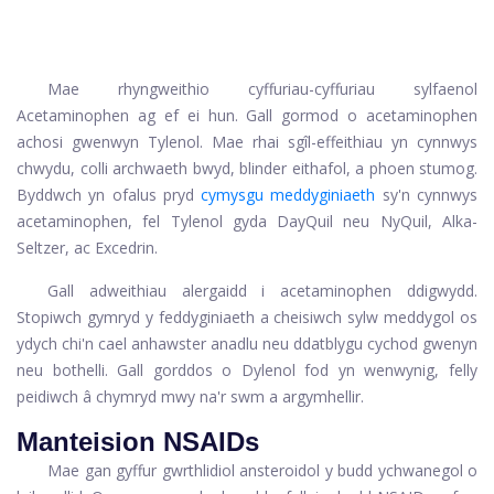
Mae rhyngweithio cyffuriau-cyffuriau sylfaenol
Acetaminophen ag ef ei hun. Gall gormod o acetaminophen
achosi gwenwyn Tylenol. Mae rhai sgîl-effeithiau yn cynnwys
chwydu, colli archwaeth bwyd, blinder eithafol, a phoen stumog.
Byddwch yn ofalus pryd
cymysgu meddyginiaeth
sy'n cynnwys
acetaminophen, fel Tylenol gyda DayQuil neu NyQuil, Alka-
Seltzer, ac Excedrin.
Gall adweithiau alergaidd i acetaminophen ddigwydd.
Stopiwch gymryd y feddyginiaeth a cheisiwch sylw meddygol os
ydych chi'n cael anhawster anadlu neu ddatblygu cychod gwenyn
neu bothelli. Gall gorddos o Dylenol fod yn wenwynig, felly
peidiwch â chymryd mwy na'r swm a argymhellir.
Manteision NSAIDs
Mae gan gyffur gwrthlidiol ansteroidol y budd ychwanegol o