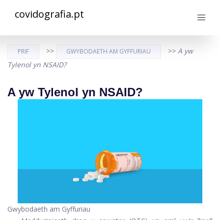
covidografia.pt
>>
>>
A yw
PRIF
GWYBODAETH AM GYFFURIAU
Tylenol yn NSAID?
A yw Tylenol yn NSAID?
Gwybodaeth am Gyffuriau