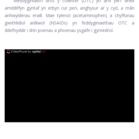
Meddyginiaeth dros y cownter (OTC) yn aml yw'r llinell
amddiffyn gyntaf yn erbyn cur pen, anghysur ar y cyd, a mân
anhwylderau eraill. Mae tylenol (acetaminophen) a chyffuriau
gwrthlidiol anlliwol (NSAIDs) yn feddyginiaethau OTC a
ddefnyddir i drin poenau a phoenau ysgafn i gymedrol.
ad