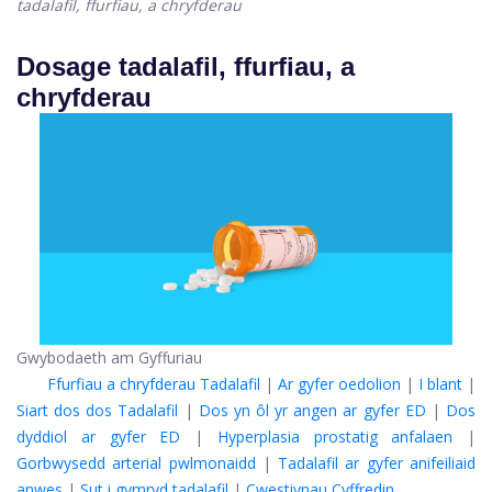
tadalafil, ffurfiau, a chryfderau
Dosage tadalafil, ffurfiau, a
chryfderau
Gwybodaeth am Gyffuriau
Ffurfiau a chryfderau Tadalafil
|
Ar gyfer oedolion
|
I blant
|
Siart dos dos Tadalafil
|
Dos yn ôl yr angen ar gyfer ED
|
Dos
dyddiol ar gyfer ED
|
Hyperplasia prostatig anfalaen
|
Gorbwysedd arterial pwlmonaidd
|
Tadalafil ar gyfer anifeiliaid
anwes
|
Sut i gymryd tadalafil
|
Cwestiynau Cyffredin