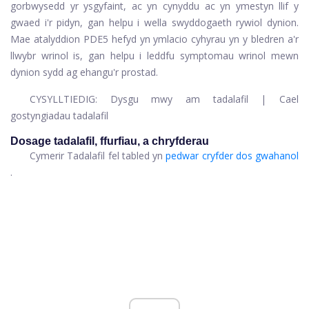
gorbwysedd yr ysgyfaint, ac yn cynyddu ac yn ymestyn llif y
gwaed i'r pidyn, gan helpu i wella swyddogaeth rywiol dynion.
Mae atalyddion PDE5 hefyd yn ymlacio cyhyrau yn y bledren a'r
llwybr wrinol is, gan helpu i leddfu symptomau wrinol mewn
dynion sydd ag ehangu'r prostad.
CYSYLLTIEDIG:
Dysgu mwy am tadalafil
|
Cael
gostyngiadau tadalafil
Dosage tadalafil, ffurfiau, a chryfderau
Cymerir Tadalafil fel tabled yn
pedwar cryfder dos gwahanol
.