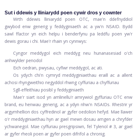
Sut i ddewis y lliniarydd poen cywir dros y cownter
Wrth ddewis lliniarydd poen OTC, mae'n ddefnyddiol
gwybod enw generig y feddyginiaeth ac a yw'n NSAID. Bydd
sawl ffactor yn eich helpu i benderfynu pa leddfu poen yw'r
dewis gorau i chi. Mae'r rhain yn cynnwys:
Cyngor meddygol eich meddyg neu hunanasesiad o'ch
anhwylder penodol
Eich oedran, pwysau, cyflwr meddygol, ac ati.
Os ydych chi'n cymryd meddyginiaethau eraill ac a allent
achosi rhyngweithio negyddol rhwng cyffuriau a chyffuriau
Sgîl-effeithiau posibl y feddyginiaeth
Mae'r siart isod yn amlinellu'r amrywiol gyffuriau OTC enw
brand, eu henwau generig, ac a ydyn nhw'n NSAIDs. Rhestrir yr
argymhellion dos cyffredinol ar gyfer oedolion hefyd. Mae llawer
o'r meddyginiaethau hyn ar gael mewn dosau amgen a chryfder
ychwanegol. Mae cyffuriau presgripsiwn, fel Tylenol # 3, ar gael
ar gyfer rheoli poen ar gyfer poen difrifol a chronig.