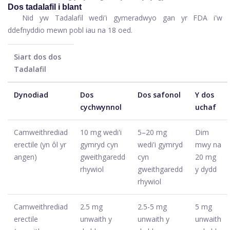
Dos tadalafil i blant
Nid yw Tadalafil wedi'i gymeradwyo gan yr FDA i'w
ddefnyddio mewn pobl iau na 18 oed.
Siart dos dos
Tadalafil
Dynodiad
Dos
Dos safonol
Y dos
cychwynnol
uchaf
Camweithrediad
10 mg wedi'i
5–20 mg
Dim
erectile (yn ôl yr
gymryd cyn
wedi'i gymryd
mwy na
angen)
gweithgaredd
cyn
20 mg
rhywiol
gweithgaredd
y dydd
rhywiol
Camweithrediad
2.5 mg
2.5-5 mg
5 mg
erectile
unwaith y
unwaith y
unwaith