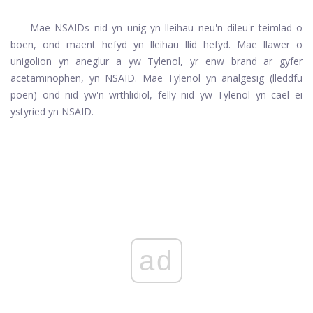
Mae NSAIDs nid yn unig yn lleihau neu'n dileu'r teimlad o
boen, ond maent hefyd yn lleihau llid hefyd. Mae llawer o
unigolion yn aneglur a yw Tylenol, yr enw brand ar gyfer
acetaminophen, yn NSAID. Mae Tylenol yn analgesig (lleddfu
poen) ond nid yw'n wrthlidiol, felly nid yw Tylenol yn cael ei
ystyried yn NSAID.
ad