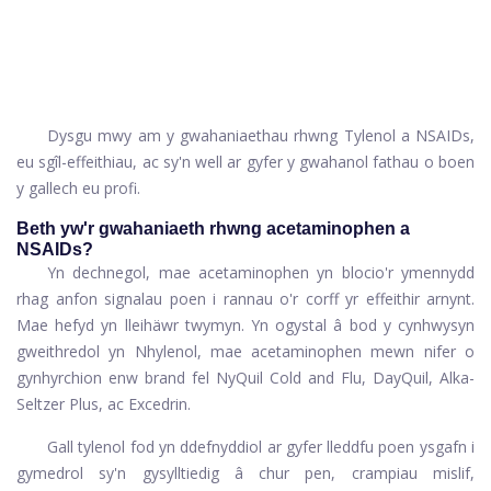
Dysgu mwy am y gwahaniaethau rhwng Tylenol a NSAIDs,
eu sgîl-effeithiau, ac sy'n well ar gyfer y gwahanol fathau o boen
y gallech eu profi.
Beth yw'r gwahaniaeth rhwng acetaminophen a
NSAIDs?
Yn dechnegol, mae acetaminophen yn blocio'r ymennydd
rhag anfon signalau poen i rannau o'r corff yr effeithir arnynt.
Mae hefyd yn lleihäwr twymyn. Yn ogystal â bod y cynhwysyn
gweithredol yn Nhylenol, mae acetaminophen mewn nifer o
gynhyrchion enw brand fel NyQuil Cold and Flu, DayQuil, Alka-
Seltzer Plus, ac Excedrin.
Gall tylenol fod yn ddefnyddiol ar gyfer lleddfu poen ysgafn i
gymedrol sy'n gysylltiedig â chur pen, crampiau mislif,