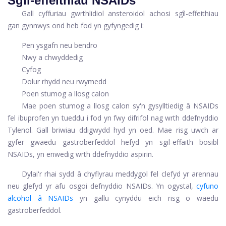
Sgîl-effeithiau NSAIDs
Gall cyffuriau gwrthlidiol ansteroidol achosi sgîl-effeithiau
gan gynnwys ond heb fod yn gyfyngedig i:
Pen ysgafn neu bendro
Nwy a chwyddedig
Cyfog
Dolur rhydd neu rwymedd
Poen stumog a llosg calon
Mae poen stumog a llosg calon sy'n gysylltiedig â NSAIDs
fel ibuprofen yn tueddu i fod yn fwy difrifol nag wrth ddefnyddio
Tylenol. Gall briwiau ddigwydd hyd yn oed. Mae risg uwch ar
gyfer gwaedu gastroberfeddol hefyd yn sgil-effaith bosibl
NSAIDs, yn enwedig wrth ddefnyddio aspirin.
Dylai'r rhai sydd â chyflyrau meddygol fel clefyd yr arennau
neu glefyd yr afu osgoi defnyddio NSAIDs. Yn ogystal,
cyfuno
alcohol â NSAIDs
yn gallu cynyddu eich risg o waedu
gastroberfeddol.