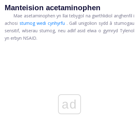
Manteision acetaminophen
Mae asetaminophen yn llai tebygol na gwrthlidiol anghenfil i
achosi
stumog wedi cynhyrfu
. Gall unigolion sydd â stumogau
sensitif, wlserau stumog, neu adlif asid elwa o gymryd Tylenol
yn erbyn NSAID.
ad