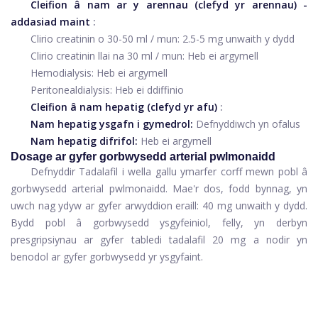
Cleifion â nam ar y arennau (clefyd yr arennau) -
addasiad maint
:
Clirio creatinin o 30-50 ml / mun: 2.5-5 mg unwaith y dydd
Clirio creatinin llai na 30 ml / mun: Heb ei argymell
Hemodialysis: Heb ei argymell
Peritonealdialysis: Heb ei ddiffinio
Cleifion â nam hepatig (clefyd yr afu)
:
Nam hepatig ysgafn i gymedrol:
Defnyddiwch yn ofalus
Nam hepatig difrifol:
Heb ei argymell
Dosage ar gyfer gorbwysedd arterial pwlmonaidd
Defnyddir Tadalafil i wella gallu ymarfer corff mewn pobl â
gorbwysedd arterial pwlmonaidd. Mae'r dos, fodd bynnag, yn
uwch nag ydyw ar gyfer arwyddion eraill: 40 mg unwaith y dydd.
Bydd pobl â gorbwysedd ysgyfeiniol, felly, yn derbyn
presgripsiynau ar gyfer tabledi tadalafil 20 mg a nodir yn
benodol ar gyfer gorbwysedd yr ysgyfaint.