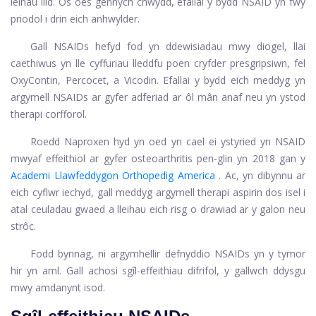
leihau llid. Os oes gennych chwydd, efallai y bydd NSAID yn fwy
priodol i drin eich anhwylder.
Gall NSAIDs hefyd fod yn ddewisiadau mwy diogel, llai
caethiwus yn lle cyffuriau lleddfu poen cryfder presgripsiwn, fel
OxyContin, Percocet, a Vicodin. Efallai y bydd eich meddyg yn
argymell NSAIDs ar gyfer adferiad ar ôl mân anaf neu yn ystod
therapi corfforol.
Roedd Naproxen hyd yn oed yn cael ei ystyried yn NSAID
mwyaf effeithiol ar gyfer osteoarthritis pen-glin yn 2018 gan y
Academi Llawfeddygon Orthopedig America
. Ac, yn dibynnu ar
eich cyflwr iechyd, gall meddyg argymell therapi aspirin dos isel i
atal ceuladau gwaed a lleihau eich risg o drawiad ar y galon neu
strôc.
Fodd bynnag, ni argymhellir defnyddio NSAIDs yn y tymor
hir yn aml. Gall achosi sgîl-effeithiau difrifol, y gallwch ddysgu
mwy amdanynt isod.