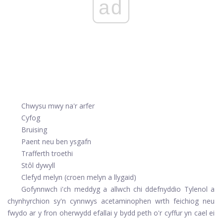
ad
Chwysu mwy na'r arfer
Cyfog
Bruising
Paent neu ben ysgafn
Trafferth troethi
Stôl dywyll
Clefyd melyn (croen melyn a llygaid)
Gofynnwch i'ch meddyg a allwch chi ddefnyddio Tylenol a
chynhyrchion sy'n cynnwys acetaminophen wrth feichiog neu
fwydo ar y fron oherwydd efallai y bydd peth o'r cyffur yn cael ei