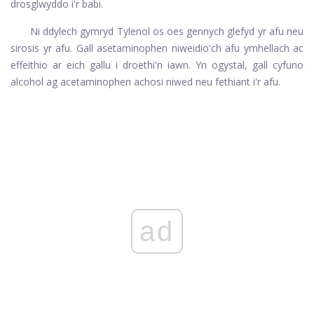
drosglwyddo i'r babi.
Ni ddylech gymryd Tylenol os oes gennych glefyd yr afu neu
sirosis yr afu. Gall asetaminophen niweidio'ch afu ymhellach ac
effeithio ar eich gallu i droethi'n iawn. Yn ogystal, gall cyfuno
alcohol ag acetaminophen achosi niwed neu fethiant i'r afu.
ad