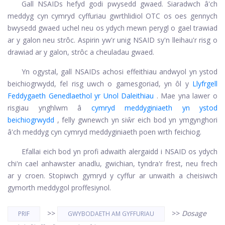
Gall NSAIDs hefyd godi pwysedd gwaed. Siaradwch â'ch
meddyg cyn cymryd cyffuriau gwrthlidiol OTC os oes gennych
bwysedd gwaed uchel neu os ydych mewn perygl o gael trawiad
ar y galon neu strôc. Aspirin yw'r unig NSAID sy'n lleihau'r risg o
drawiad ar y galon, strôc a cheuladau gwaed.
Yn ogystal, gall NSAIDs achosi effeithiau andwyol yn ystod
beichiogrwydd, fel risg uwch o gamesgoriad, yn ôl y
Llyfrgell
Feddygaeth Genedlaethol yr Unol Daleithiau
. Mae yna lawer o
risgiau ynghlwm â
cymryd meddyginiaeth yn ystod
beichiogrwydd
, felly gwnewch yn siŵr eich bod yn ymgynghori
â'ch meddyg cyn cymryd meddyginiaeth poen wrth feichiog.
Efallai eich bod yn profi adwaith alergaidd i NSAID os ydych
chi'n cael anhawster anadlu, gwichian, tyndra'r frest, neu frech
ar y croen. Stopiwch gymryd y cyffur ar unwaith a cheisiwch
gymorth meddygol proffesiynol.
>>
>>
Dosage
PRIF
GWYBODAETH AM GYFFURIAU