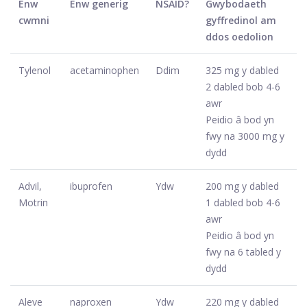
Enw
Enw generig
NSAID?
Gwybodaeth
cwmni
gyffredinol am
ddos ​​oedolion
Tylenol
acetaminophen
Ddim
325 mg y dabled
2 dabled bob 4-6
awr
Peidio â bod yn
fwy na 3000 mg y
dydd
Advil,
ibuprofen
Ydw
200 mg y dabled
Motrin
1 dabled bob 4-6
awr
Peidio â bod yn
fwy na 6 tabled y
dydd
Aleve
naproxen
Ydw
220 mg y dabled