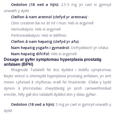
Oedolion (18 oed a hŷn):
2.5-5 mg yn cael ei gymryd
unwaith y dydd
Cleifion â nam arennol (clefyd yr arennau)
:
Clirio creatinin llai na 30 ml / mun: Heb ei argymell
Hemodialysis: Heb ei argymell
Peritonealdialysis: Heb ei ddiffinio
Cleifion â nam hepatig (clefyd yr afu)
:
Nam hepatig ysgafn i gymedrol:
Defnyddiwch yn ofalus
Nam hepatig difrifol:
Heb ei argymell
Dosage ar gyfer symptomau hyperplasia prostatig
anfalaen (BPH)
Rhagnodir Tadalafil fel dos dyddiol i leddfu symptomau
llwybr wrinol is oherwydd hyperplasia prostatig anfalaen, yn aml
mewn cyfuniad â chyffuriau eraill fel finasteride. Efallai y bydd
dynion â phrostadau chwyddedig yn profi camweithrediad
erectile, felly gall dos tadalafil dyddiol drin y ddau gyflwr.
Oedolion (18 oed a hŷn):
5 mg yn cael ei gymryd unwaith y
dydd