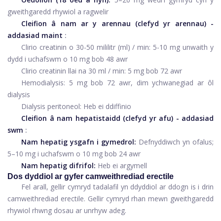
gweithgaredd rhywiol a ragwelir
Cleifion â nam ar y arennau (clefyd yr arennau) -
addasiad maint
:
Clirio creatinin o 30-50 mililitr (ml) / min: 5-10 mg unwaith y
dydd i uchafswm o 10 mg bob 48 awr
Clirio creatinin llai na 30 ml / min: 5 mg bob 72 awr
Hemodialysis: 5 mg bob 72 awr, dim ychwanegiad ar ôl
dialysis
Dialysis peritoneol: Heb ei ddiffinio
Cleifion â nam hepatistaidd (clefyd yr afu) - addasiad
swm
:
Nam hepatig ysgafn i gymedrol:
Defnyddiwch yn ofalus;
5–10 mg i uchafswm o 10 mg bob 24 awr
Nam hepatig difrifol:
Heb ei argymell
Dos dyddiol ar gyfer camweithrediad erectile
Fel arall, gellir cymryd tadalafil yn ddyddiol ar ddogn is i drin
camweithrediad erectile. Gellir cymryd rhan mewn gweithgaredd
rhywiol rhwng dosau ar unrhyw adeg.