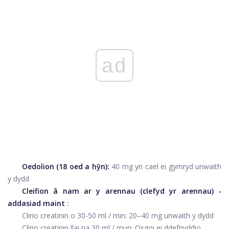
ad
Oedolion (18 oed a hŷn):
40 mg yn cael ei gymryd unwaith
y dydd
Cleifion â nam ar y arennau (clefyd yr arennau) -
addasiad maint
:
Clirio creatinin o 30-50 ml / min: 20–40 mg unwaith y dydd
Clirio creatinin llai na 30 ml / mun: Osgoi ei ddefnyddio