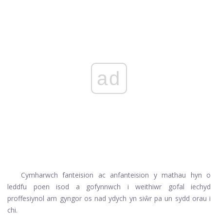
ad
Cymharwch fanteision ac anfanteision y mathau hyn o
leddfu poen isod a gofynnwch i weithiwr gofal iechyd
proffesiynol am gyngor os nad ydych yn siŵr pa un sydd orau i
chi.