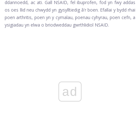
ddannoedd, ac ati. Gall NSAID, fel ibuprofen, fod yn fwy addas
os oes llid neu chwydd yn gysylltiedig â'r boen. Efallai y bydd rhai
poen arthritis, poen yn y cymalau, poenau cyhyrau, poen cefn, a
ysigiadau yn elwa o briodweddau gwrthlidiol NSAID.
ad