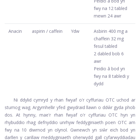
Peidio â bod yn
fwy na 12 tabled
mewn 24 awr
Anacin
aspirin / caffein
Ydw
Asbirin 400 mg a
chaffein 32 mg
fesul tabled
2 dabled bob 6
awr
Peidio â bod yn
fwy na 8 tabledi y
dydd
Ni ddylid cymryd y rhan fwyaf o'r cyffuriau OTC uchod ar
stumog wag. Argymhellir yfed gwydraid llawn o ddŵr gyda phob
dos. At hynny, mae'r rhan fwyaf o'r cyffuriau OTC hyn yn
rhybuddio rhag defnyddio unrhyw feddyginiaeth poen OTC am
fwy na 10 diwrnod yn olynol. Gwnewch yn siŵr eich bod yn
darllen y canllaw meddyginiaeth oherwydd gall cyfarwyddiadau