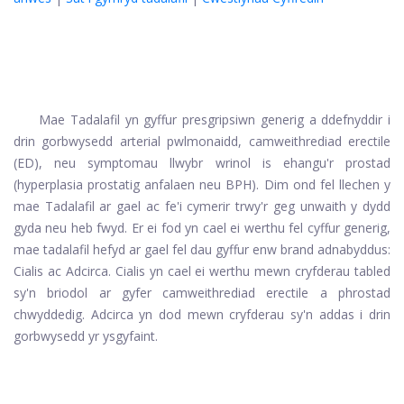
Mae Tadalafil yn gyffur presgripsiwn generig a ddefnyddir i
drin gorbwysedd arterial pwlmonaidd, camweithrediad erectile
(ED), neu symptomau llwybr wrinol is ehangu'r prostad
(hyperplasia prostatig anfalaen neu BPH). Dim ond fel llechen y
mae Tadalafil ar gael ac fe'i cymerir trwy'r geg unwaith y dydd
gyda neu heb fwyd. Er ei fod yn cael ei werthu fel cyffur generig,
mae tadalafil hefyd ar gael fel dau gyffur enw brand adnabyddus:
Cialis ac Adcirca.
Cialis
yn cael ei werthu mewn cryfderau tabled
sy'n briodol ar gyfer camweithrediad erectile a phrostad
chwyddedig.
Adcirca
yn dod mewn cryfderau sy'n addas i drin
gorbwysedd yr ysgyfaint.