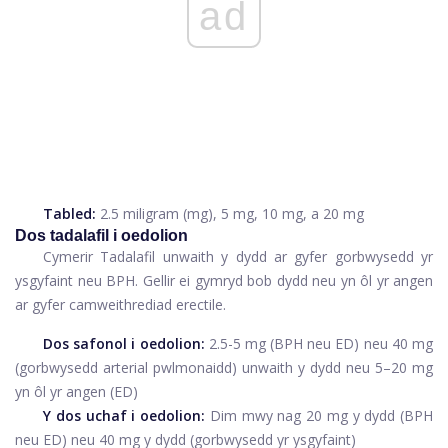
ad
Tabled:
2.5 miligram (mg), 5 mg, 10 mg, a 20 mg
Dos tadalafil i oedolion
Cymerir Tadalafil unwaith y dydd ar gyfer gorbwysedd yr
ysgyfaint neu BPH. Gellir ei gymryd bob dydd neu yn ôl yr angen
ar gyfer camweithrediad erectile.
Dos safonol i oedolion:
2.5-5 mg (BPH neu ED) neu 40 mg
(gorbwysedd arterial pwlmonaidd) unwaith y dydd neu 5–20 mg
yn ôl yr angen (ED)
Y dos uchaf i oedolion:
Dim mwy nag 20 mg y dydd (BPH
neu ED) neu 40 mg y dydd (gorbwysedd yr ysgyfaint)