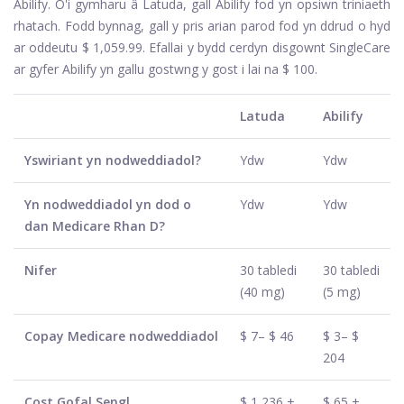
Abilify. O'i gymharu â Latuda, gall Abilify fod yn opsiwn triniaeth
rhatach. Fodd bynnag, gall y pris arian parod fod yn ddrud o hyd
ar oddeutu $ 1,059.99. Efallai y bydd cerdyn disgownt SingleCare
ar gyfer Abilify yn gallu gostwng y gost i lai na $ 100.
Latuda
Abilify
Yswiriant yn nodweddiadol?
Ydw
Ydw
Yn nodweddiadol yn dod o
Ydw
Ydw
dan Medicare Rhan D?
Nifer
30 tabledi
30 tabledi
(40 mg)
(5 mg)
Copay Medicare nodweddiadol
$ 7– $ 46
$ 3– $
204
Cost Gofal Sengl
$ 1,236 +
$ 65 +