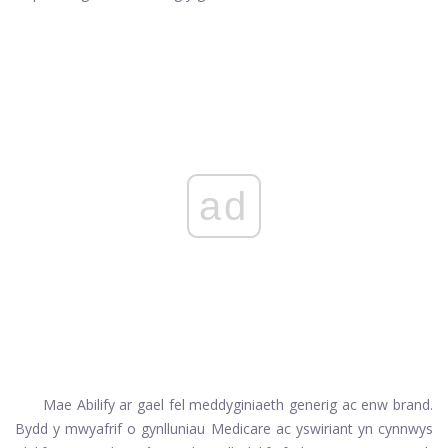
ad
Mae Abilify ar gael fel meddyginiaeth generig ac enw brand.
Bydd y mwyafrif o gynlluniau Medicare ac yswiriant yn cynnwys