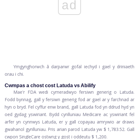
ad
Ymgynghorwch â darparwr gofal iechyd i gael y driniaeth
orau i chi.
Cwmpas a chost cost Latuda vs Abilify
Mae'r FDA wedi cymeradwyo fersiwn generig o Latuda.
Fodd bynnag, gall y fersiwn generig fod ar gael ar y farchnad ar
hyn o bryd. Fel cyffur enw brand, gall Latuda fod yn ddrud hyd yn
oed gydag yswiriant. Bydd cynlluniau Medicare ac yswiriant fel
arfer yn cynnwys Latuda, er y gall copayau amrywio ar draws
gwahanol gynlluniau. Pris arian parod Latuda yw $ 1,783.52. Gall
cwpon SingleCare ostwng y gost i oddeutu $ 1,200.