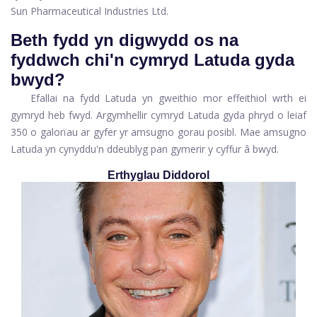
Sun Pharmaceutical Industries Ltd.
Beth fydd yn digwydd os na
fyddwch chi'n cymryd Latuda gyda
bwyd?
Efallai na fydd Latuda yn gweithio mor effeithiol wrth ei
gymryd heb fwyd. Argymhellir cymryd Latuda gyda phryd o leiaf
350 o galorïau ar gyfer yr amsugno gorau posibl. Mae amsugno
Latuda yn cynyddu'n ddeublyg pan gymerir y cyffur â bwyd.
Erthyglau Diddorol