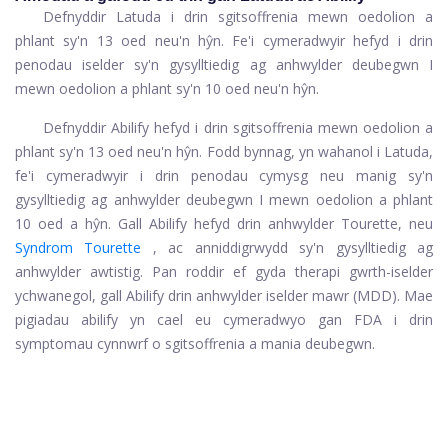
Defnyddir Latuda i drin sgitsoffrenia mewn oedolion a
phlant sy'n 13 oed neu'n hŷn. Fe'i cymeradwyir hefyd i drin
penodau iselder sy'n gysylltiedig ag anhwylder deubegwn I
mewn oedolion a phlant sy'n 10 oed neu'n hŷn.
Defnyddir Abilify hefyd i drin sgitsoffrenia mewn oedolion a
phlant sy'n 13 oed neu'n hŷn. Fodd bynnag, yn wahanol i Latuda,
fe'i cymeradwyir i drin penodau cymysg neu manig sy'n
gysylltiedig ag anhwylder deubegwn I mewn oedolion a phlant
10 oed a hŷn. Gall Abilify hefyd drin anhwylder Tourette, neu
Syndrom Tourette
, ac anniddigrwydd sy'n gysylltiedig ag
anhwylder awtistig. Pan roddir ef gyda therapi gwrth-iselder
ychwanegol, gall Abilify drin anhwylder iselder mawr (MDD). Mae
pigiadau abilify yn cael eu cymeradwyo gan FDA i drin
symptomau cynnwrf o sgitsoffrenia a mania deubegwn.