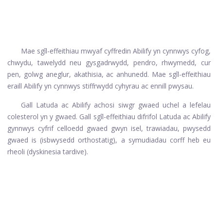
Mae sgîl-effeithiau mwyaf cyffredin Abilify yn cynnwys cyfog,
chwydu, tawelydd neu gysgadrwydd, pendro, rhwymedd, cur
pen, golwg aneglur, akathisia, ac anhunedd. Mae sgîl-effeithiau
eraill Abilify yn cynnwys stiffrwydd cyhyrau ac ennill pwysau.
Gall Latuda ac Abilify achosi siwgr gwaed uchel a lefelau
colesterol yn y gwaed. Gall sgîl-effeithiau difrifol Latuda ac Abilify
gynnwys cyfrif celloedd gwaed gwyn isel, trawiadau, pwysedd
gwaed is (isbwysedd orthostatig), a symudiadau corff heb eu
rheoli (dyskinesia tardive).