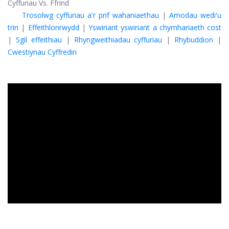
Cyffuriau Vs. Ffrind
Trosolwg cyffuriau a'r prif wahaniaethau
|
Amodau wedi'u
trin
|
Effeithlonrwydd
|
Yswiriant yswiriant a chymhariaeth cost
|
Sgil effeithiau
|
Rhyngweithiadau cyffuriau
|
Rhybuddion
|
Cwestiynau Cyffredin
ad