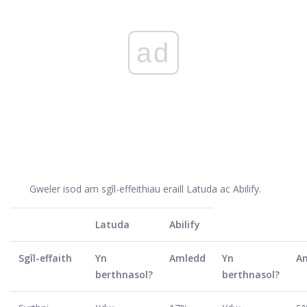
ad
Gweler isod am sgîl-effeithiau eraill Latuda ac Abilify.
Latuda
Abilify
Sgîl-effaith
Yn
Amledd
Yn
A
berthnasol?
berthnasol?