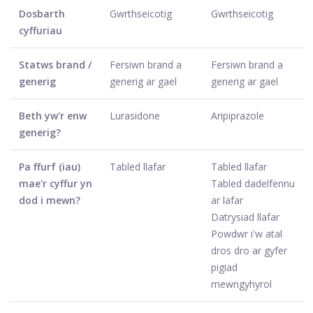
Dosbarth
Gwrthseicotig
Gwrthseicotig
cyffuriau
Statws brand /
Fersiwn brand a
Fersiwn brand a
generig
generig ar gael
generig ar gael
Beth yw'r enw
Lurasidone
Aripiprazole
generig?
Pa ffurf (iau)
Tabled llafar
Tabled llafar
mae'r cyffur yn
Tabled dadelfennu
dod i mewn?
ar lafar
Datrysiad llafar
Powdwr i'w atal
dros dro ar gyfer
pigiad
mewngyhyrol