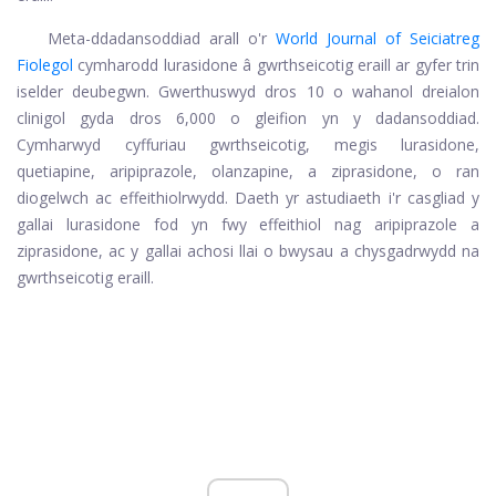
Meta-ddadansoddiad arall o'r
World Journal of Seiciatreg
Fiolegol
cymharodd lurasidone â gwrthseicotig eraill ar gyfer trin
iselder deubegwn. Gwerthuswyd dros 10 o wahanol dreialon
clinigol gyda dros 6,000 o gleifion yn y dadansoddiad.
Cymharwyd cyffuriau gwrthseicotig, megis lurasidone,
quetiapine, aripiprazole, olanzapine, a ziprasidone, o ran
diogelwch ac effeithiolrwydd. Daeth yr astudiaeth i'r casgliad y
gallai lurasidone fod yn fwy effeithiol nag aripiprazole a
ziprasidone, ac y gallai achosi llai o bwysau a chysgadrwydd na
gwrthseicotig eraill.