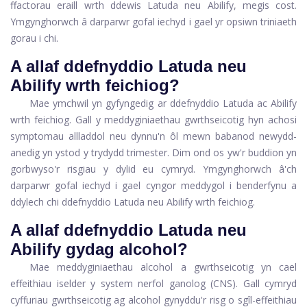
ffactorau eraill wrth ddewis Latuda neu Abilify, megis cost.
Ymgynghorwch â darparwr gofal iechyd i gael yr opsiwn triniaeth
gorau i chi.
A allaf ddefnyddio Latuda neu
Abilify wrth feichiog?
Mae ymchwil yn gyfyngedig ar ddefnyddio Latuda ac Abilify
wrth feichiog. Gall y meddyginiaethau gwrthseicotig hyn achosi
symptomau allladdol neu dynnu'n ôl mewn babanod newydd-
anedig yn ystod y trydydd trimester. Dim ond os yw'r buddion yn
gorbwyso'r risgiau y dylid eu cymryd. Ymgynghorwch â'ch
darparwr gofal iechyd i gael cyngor meddygol i benderfynu a
ddylech chi ddefnyddio Latuda neu Abilify wrth feichiog.
A allaf ddefnyddio Latuda neu
Abilify gydag alcohol?
Mae meddyginiaethau alcohol a gwrthseicotig yn cael
effeithiau iselder y system nerfol ganolog (CNS). Gall cymryd
cyffuriau gwrthseicotig ag alcohol gynyddu'r risg o sgîl-effeithiau