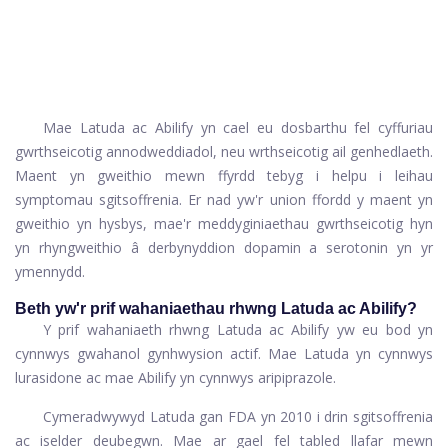
Mae Latuda ac Abilify yn cael eu dosbarthu fel cyffuriau
gwrthseicotig annodweddiadol, neu wrthseicotig ail genhedlaeth.
Maent yn gweithio mewn ffyrdd tebyg i helpu i leihau
symptomau sgitsoffrenia. Er nad yw'r union ffordd y maent yn
gweithio yn hysbys, mae'r meddyginiaethau gwrthseicotig hyn
yn rhyngweithio â derbynyddion dopamin a serotonin yn yr
ymennydd.
Beth yw'r prif wahaniaethau rhwng Latuda ac Abilify?
Y prif wahaniaeth rhwng Latuda ac Abilify yw eu bod yn
cynnwys gwahanol gynhwysion actif. Mae Latuda yn cynnwys
lurasidone ac mae Abilify yn cynnwys aripiprazole.
Cymeradwywyd Latuda gan FDA yn 2010 i drin sgitsoffrenia
ac iselder deubegwn. Mae ar gael fel tabled llafar mewn