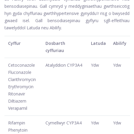
bensodiasepinau. Gall cymryd y meddyginiaethau gwrthseicotig
hyn gyda chyffuriau gwrthhypertensive gynyddu'r risg o bwysedd
gwaed isel. Gall bensodiasepinau gyflyru sgîl-effeithiau
tawelyddol Latuda neu Abilify.
Cyffur
Dosbarth
Latuda
Abilify
cyffuriau
Cetoconazole
Atalyddion CYP3A4
Ydw
Ydw
Fluconazole
Clarithromycin
Erythromycin
Ritonavir
Diltiazem
Verapamil
Rifampin
Cymellwyr CYP3A4
Ydw
Ydw
Phenytoin