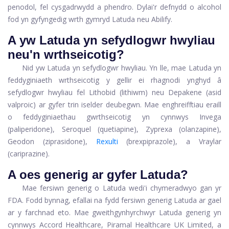
penodol, fel cysgadrwydd a phendro. Dylai'r defnydd o alcohol
fod yn gyfyngedig wrth gymryd Latuda neu Abilify.
A yw Latuda yn sefydlogwr hwyliau
neu'n wrthseicotig?
Nid yw Latuda yn sefydlogwr hwyliau. Yn lle, mae Latuda yn
feddyginiaeth wrthseicotig y gellir ei rhagnodi ynghyd â
sefydlogwr hwyliau fel Lithobid (lithiwm) neu Depakene (asid
valproic) ar gyfer trin iselder deubegwn. Mae enghreifftiau eraill
o feddyginiaethau gwrthseicotig yn cynnwys Invega
(paliperidone), Seroquel (quetiapine), Zyprexa (olanzapine),
Geodon (ziprasidone),
Rexulti
(brexpiprazole), a Vraylar
(cariprazine).
A oes generig ar gyfer Latuda?
Mae fersiwn generig o Latuda wedi'i chymeradwyo gan yr
FDA. Fodd bynnag, efallai na fydd fersiwn generig Latuda ar gael
ar y farchnad eto. Mae gweithgynhyrchwyr Latuda generig yn
cynnwys Accord Healthcare, Piramal Healthcare UK Limited, a