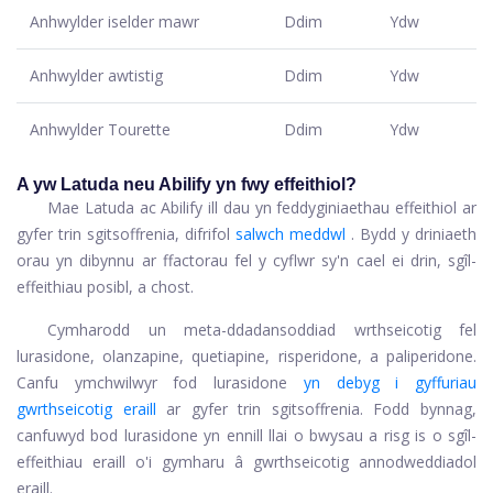
Anhwylder iselder mawr
Ddim
Ydw
Anhwylder awtistig
Ddim
Ydw
Anhwylder Tourette
Ddim
Ydw
A yw Latuda neu Abilify yn fwy effeithiol?
Mae Latuda ac Abilify ill dau yn feddyginiaethau effeithiol ar
gyfer trin sgitsoffrenia, difrifol
salwch meddwl
. Bydd y driniaeth
orau yn dibynnu ar ffactorau fel y cyflwr sy'n cael ei drin, sgîl-
effeithiau posibl, a chost.
Cymharodd un meta-ddadansoddiad wrthseicotig fel
lurasidone, olanzapine, quetiapine, risperidone, a paliperidone.
Canfu ymchwilwyr fod lurasidone
yn debyg i gyffuriau
gwrthseicotig eraill
ar gyfer trin sgitsoffrenia. Fodd bynnag,
canfuwyd bod lurasidone yn ennill llai o bwysau a risg is o sgîl-
effeithiau eraill o'i gymharu â gwrthseicotig annodweddiadol
eraill.