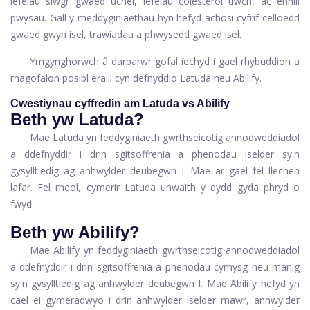
lefelau siwgr gwaed uchel, lefelau colesterol uwch, ac ennill
pwysau. Gall y meddyginiaethau hyn hefyd achosi cyfrif celloedd
gwaed gwyn isel, trawiadau a phwysedd gwaed isel.
Ymgynghorwch â darparwr gofal iechyd i gael rhybuddion a
rhagofalon posibl eraill cyn defnyddio Latuda neu Abilify.
Cwestiynau cyffredin am Latuda vs Abilify
Beth yw Latuda?
Mae Latuda yn feddyginiaeth gwrthseicotig annodweddiadol
a ddefnyddir i drin sgitsoffrenia a phenodau iselder sy'n
gysylltiedig ag anhwylder deubegwn I. Mae ar gael fel llechen
lafar. Fel rheol, cymerir Latuda unwaith y dydd gyda phryd o
fwyd.
Beth yw Abilify?
Mae Abilify yn feddyginiaeth gwrthseicotig annodweddiadol
a ddefnyddir i drin sgitsoffrenia a phenodau cymysg neu manig
sy'n gysylltiedig ag anhwylder deubegwn I. Mae Abilify hefyd yn
cael ei gymeradwyo i drin anhwylder iselder mawr, anhwylder