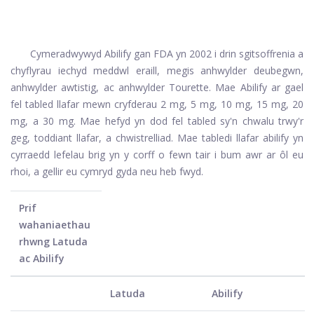
Cymeradwywyd Abilify gan FDA yn 2002 i drin sgitsoffrenia a
chyflyrau iechyd meddwl eraill, megis anhwylder deubegwn,
anhwylder awtistig, ac anhwylder Tourette. Mae Abilify ar gael
fel tabled llafar mewn cryfderau 2 mg, 5 mg, 10 mg, 15 mg, 20
mg, a 30 mg. Mae hefyd yn dod fel tabled sy'n chwalu trwy'r
geg, toddiant llafar, a chwistrelliad. Mae tabledi llafar abilify yn
cyrraedd lefelau brig yn y corff o fewn tair i bum awr ar ôl eu
rhoi, a gellir eu cymryd gyda neu heb fwyd.
Prif
wahaniaethau
rhwng Latuda
ac Abilify
Latuda
Abilify