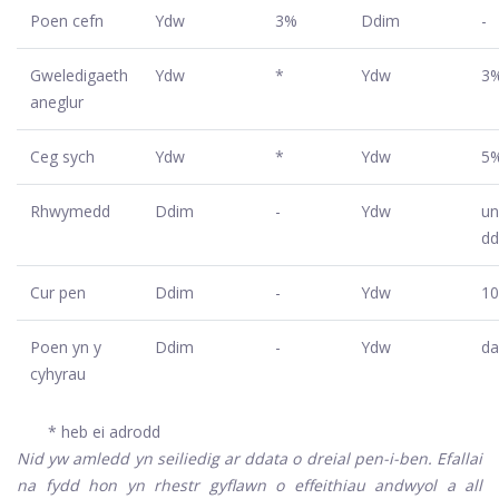
Poen cefn
Ydw
3%
Ddim
-
Gweledigaeth
Ydw
*
Ydw
3
aneglur
Ceg sych
Ydw
*
Ydw
5
Rhwymedd
Ddim
-
Ydw
un
d
Cur pen
Ddim
-
Ydw
1
Poen yn y
Ddim
-
Ydw
d
cyhyrau
* heb ei adrodd
Nid yw amledd yn seiliedig ar ddata o dreial pen-i-ben. Efallai
na fydd hon yn rhestr gyflawn o effeithiau andwyol a all