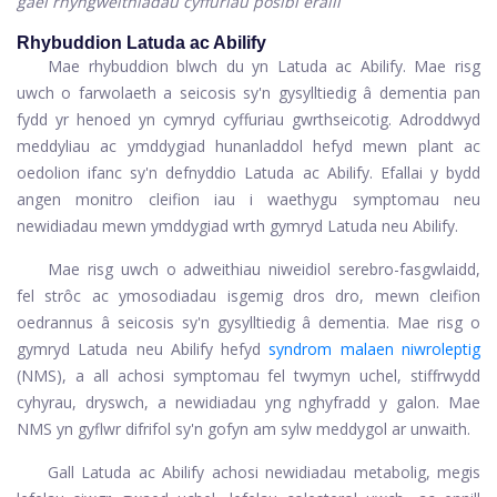
gael rhyngweithiadau cyffuriau posibl eraill
Rhybuddion Latuda ac Abilify
Mae rhybuddion blwch du yn Latuda ac Abilify. Mae risg
uwch o farwolaeth a seicosis sy'n gysylltiedig â dementia pan
fydd yr henoed yn cymryd cyffuriau gwrthseicotig. Adroddwyd
meddyliau ac ymddygiad hunanladdol hefyd mewn plant ac
oedolion ifanc sy'n defnyddio Latuda ac Abilify. Efallai y bydd
angen monitro cleifion iau i waethygu symptomau neu
newidiadau mewn ymddygiad wrth gymryd Latuda neu Abilify.
Mae risg uwch o adweithiau niweidiol serebro-fasgwlaidd,
fel strôc ac ymosodiadau isgemig dros dro, mewn cleifion
oedrannus â seicosis sy'n gysylltiedig â dementia. Mae risg o
gymryd Latuda neu Abilify hefyd
syndrom malaen niwroleptig
(NMS), a all achosi symptomau fel twymyn uchel, stiffrwydd
cyhyrau, dryswch, a newidiadau yng nghyfradd y galon. Mae
NMS yn gyflwr difrifol sy'n gofyn am sylw meddygol ar unwaith.
Gall Latuda ac Abilify achosi newidiadau metabolig, megis