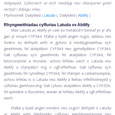
ddigwydd. Cyfeiriwch at eich meddyg neu ddarparwr gofal
iechyd i ddysgu mwy.
Ffynhonnell: DailyMed (
Latuda
), DailyMed (
Abilify
)
Rhyngweithiadau cyffuriau Latuda vs Abilify
Mae Latuda ac Abilify yn cael eu metaboli'n bennaf yn yr afu
gan yr ensym CYP3A4. Efallai y bydd angen osgoi, addasu neu
fonitro eu defnydd wrth ei gyfuno â meddyginiaethau sy'n
gweithredu fel atalyddion CYP3A4 neu gymellyddion CYP3A4.
Gall cyffuriau sy'n gweithredu fel atalyddion CYP3A4, fel
ketoconazole a ritonavir, achosi lefelau uwch o Latuda neu
Abilify a chynyddu'r risg o sgîl-effeithiau. Gall cyffuriau sy'n
gweithredu fel cymellwyr CYP3A4, fel rifampin a carbamazepine,
achosi lefelau is o Latuda neu Abilify a lleihau effeithiolrwydd y
cyffuriau gwrthseicotig. Gall cyfuno atalyddion Abilify a CYP2D6,
fel quinidine a fluoxetine, arwain at lefelau Abilify a sgîl-effeithiau
uwch.
Efallai y bydd angen monitro neu osgoi'r defnydd o Latuda
ac Abilify wrth ddefnyddio cyffuriau gwrthhypertensive neu