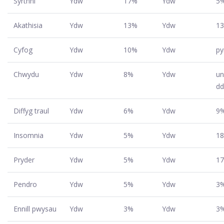
Syrthni
Ydw
17%
Ydw
5
Akathisia
Ydw
13%
Ydw
1
Cyfog
Ydw
10%
Ydw
p
Chwydu
Ydw
8%
Ydw
un
d
Diffyg traul
Ydw
6%
Ydw
9
Insomnia
Ydw
5%
Ydw
1
Pryder
Ydw
5%
Ydw
1
Pendro
Ydw
5%
Ydw
3
Ennill pwysau
Ydw
3%
Ydw
3