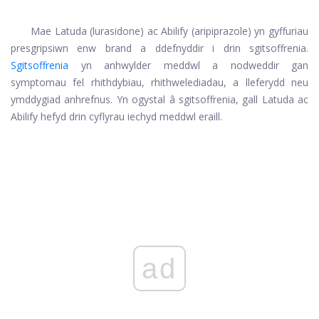
Mae Latuda (lurasidone) ac Abilify (aripiprazole) yn gyffuriau
presgripsiwn enw brand a ddefnyddir i drin sgitsoffrenia.
Sgitsoffrenia
yn anhwylder meddwl a nodweddir gan
symptomau fel rhithdybiau, rhithwelediadau, a lleferydd neu
ymddygiad anhrefnus. Yn ogystal â sgitsoffrenia, gall Latuda ac
Abilify hefyd drin cyflyrau iechyd meddwl eraill.
ad