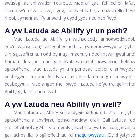
awtistig, ac anhwylder Tourette. Mae ar gael fel llechen lafar,
tabled sy'n chwalu trwy'r geg, toddiant llafar, a chwistrelliad. Fel
rheol, cymerir abilify unwaith y dydd gyda neu heb fwyd.
A yw Latuda ac Abilify yr un peth?
Mae Latuda ac Abilify yn wrthseicotig annodweddiadol,
neu'n wrthseicotig ail genhedlaeth, a gymeradwywyd ar gyfer
trin sgitsoffrenia. Fodd bynnag, maent yn dod mewn gwahanol
ffurfiau dos ac mae ganddynt wahanol arwyddion heblaw
sgitsoffrenia. Mae Latuda yn trin penodau iselder o anhwylder
deubegwn I tra bod Abilify yn trin penodau manig o anhwylder
deubegwn I. Mae angen rhoi bwyd i Latuda hefyd tra gellir rhoi
Abilify gyda neu heb fwyd.
A yw Latuda neu Abilify yn well?
Mae Latuda ac Abilify yn feddyginiaethau effeithiol ar gyfer
sgitsoffrenia a chyflyrau iechyd meddwl eraill. Gall Latuda fod
mor effeithiol ag Abilify a meddyginiaethau gwrthseicotig eraill, a
gall achosi llai o sgîl-effeithiau fel
magu pwysau
. Dylid ystyried