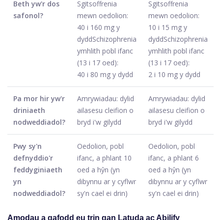
Beth yw'r dos
Sgitsoffrenia
Sgitsoffrenia
safonol?
mewn oedolion:
mewn oedolion:
40 i 160 mg y
10 i 15 mg y
dyddSchizophrenia
dyddSchizophrenia
ymhlith pobl ifanc
ymhlith pobl ifanc
(13 i 17 oed):
(13 i 17 oed):
40 i 80 mg y dydd
2 i 10 mg y dydd
Pa mor hir yw'r
Amrywiadau: dylid
Amrywiadau: dylid
driniaeth
ailasesu cleifion o
ailasesu cleifion o
nodweddiadol?
bryd i'w gilydd
bryd i'w gilydd
Pwy sy'n
Oedolion, pobl
Oedolion, pobl
defnyddio'r
ifanc, a phlant 10
ifanc, a phlant 6
feddyginiaeth
oed a hŷn (yn
oed a hŷn (yn
yn
dibynnu ar y cyflwr
dibynnu ar y cyflwr
nodweddiadol?
sy'n cael ei drin)
sy'n cael ei drin)
Amodau a gafodd eu trin gan Latuda ac Abilify