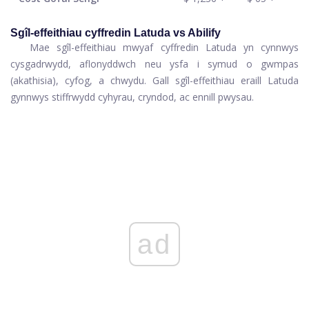
Sgîl-effeithiau cyffredin Latuda vs Abilify
Mae sgîl-effeithiau mwyaf cyffredin Latuda yn cynnwys
cysgadrwydd, aflonyddwch neu ysfa i symud o gwmpas
(akathisia), cyfog, a chwydu. Gall sgîl-effeithiau eraill Latuda
gynnwys stiffrwydd cyhyrau, cryndod, ac ennill pwysau.
ad