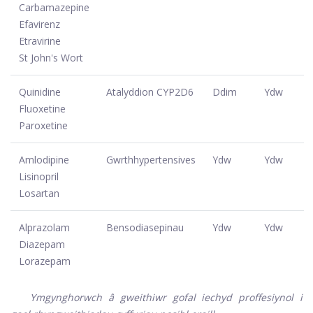
Carbamazepine
Efavirenz
Etravirine
St John's Wort
Quinidine
Atalyddion CYP2D6
Ddim
Ydw
Fluoxetine
Paroxetine
Amlodipine
Gwrthhypertensives
Ydw
Ydw
Lisinopril
Losartan
Alprazolam
Bensodiasepinau
Ydw
Ydw
Diazepam
Lorazepam
Ymgynghorwch â gweithiwr gofal iechyd proffesiynol i