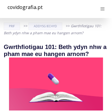
covidografia.pt
>>
>>
Gwrthfiotigau 101:
PRIF
ADDYSG IECHYD
Beth ydyn nhw a pham mae eu hangen arnom?
Gwrthfiotigau 101: Beth ydyn nhw a
pham mae eu hangen arnom?