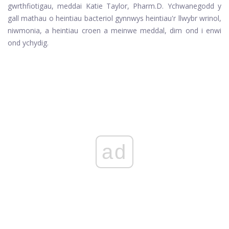
gwrthfiotigau, meddai Katie Taylor, Pharm.D. Ychwanegodd y
gall mathau o heintiau bacteriol gynnwys heintiau'r llwybr wrinol,
niwmonia, a heintiau croen a meinwe meddal, dim ond i enwi
ond ychydig.
ad