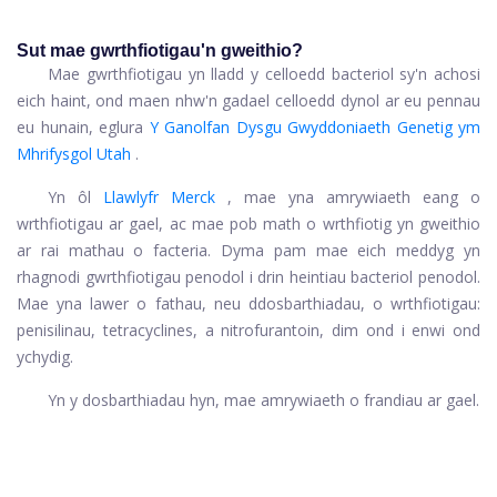
Sut mae gwrthfiotigau'n gweithio?
Mae gwrthfiotigau yn lladd y celloedd bacteriol sy'n achosi
eich haint, ond maen nhw'n gadael celloedd dynol ar eu pennau
eu hunain, eglura
Y Ganolfan Dysgu Gwyddoniaeth Genetig ym
Mhrifysgol Utah
.
Yn ôl
Llawlyfr Merck
, mae yna amrywiaeth eang o
wrthfiotigau ar gael, ac mae pob math o wrthfiotig yn gweithio
ar rai mathau o facteria. Dyma pam mae eich meddyg yn
rhagnodi gwrthfiotigau penodol i drin heintiau bacteriol penodol.
Mae yna lawer o fathau, neu ddosbarthiadau, o wrthfiotigau:
penisilinau, tetracyclines, a nitrofurantoin, dim ond i enwi ond
ychydig.
Yn y dosbarthiadau hyn, mae amrywiaeth o frandiau ar gael.