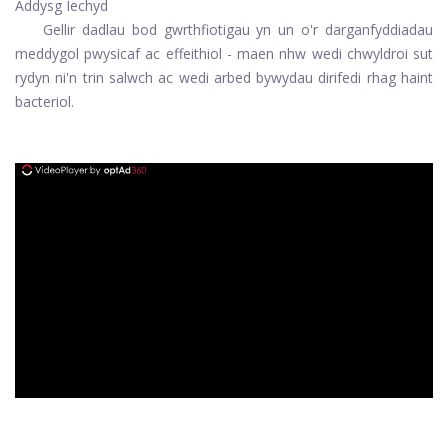
Addysg Iechyd
Gellir dadlau bod gwrthfiotigau yn un o'r darganfyddiadau
meddygol pwysicaf ac effeithiol - maen nhw wedi chwyldroi sut
rydyn ni'n trin salwch ac wedi arbed bywydau dirifedi rhag haint
bacteriol.
ad