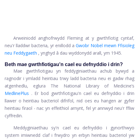
Arweiniodd anghofrwydd Fleming at y gwrthfiotig cyntaf,
neu'r lladdwr bacteria, yr enillodd a
Gwobr Nobel mewn Ffisioleg
neu Feddygaeth
, ynghyd â dau wyddonydd arall, ym 1945.
Beth mae gwrthfiotigau'n cael eu defnyddio i drin?
Mae gwrthfiotigau yn feddyginiaethau achub bywyd a
ragnodir i ymladd heintiau trwy ladd bacteria neu ei gadw rhag
atgenhedlu, eglura The National Library of Medicine’s
MedlinePlus
. Er bod gwrthfiotigau'n cael eu defnyddio i drin
llawer o heintiau bacteriol difrifol, nid oes eu hangen ar gyfer
heintiau firaol - nac yn effeithiol arnynt, fel yr annwyd neu'r ffliw
cyffredin.
Meddyginiaethau sy'n cael eu defnyddio i gynorthwyo
system imiwnedd claf i frwydro yn erbyn heintiau bacteriol yw