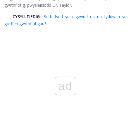
gwrthfiotig, pwysleisiodd Dr. Taylor.
CYSYLLTIEDIG:
Beth fydd yn digwydd os na fyddwch yn
gorffen gwrthfiotigau?
ad