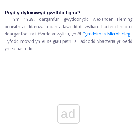
Pryd y dyfeisiwyd gwrthfiotigau?
Ym 1928, darganfu’r gwyddonydd Alexander Fleming
benisilin ar ddamwain pan adawodd ddiwylliant bacteriol heb ei
ddarganfod tra i ffwrdd ar wyliau, yn ôl
Cymdeithas Microbioleg
.
Tyfodd mowld yn ei seigiau petri, a lladdodd y
bacteria yr oedd
yn eu hastudio.
ad