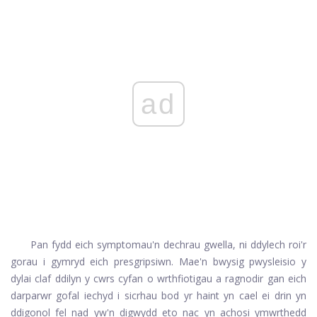
ad
Pan fydd eich symptomau'n dechrau gwella, ni ddylech roi'r
gorau i gymryd eich presgripsiwn. Mae'n bwysig pwysleisio y
dylai claf ddilyn y cwrs cyfan o wrthfiotigau a ragnodir gan eich
darparwr gofal iechyd i sicrhau bod yr haint yn cael ei drin yn
ddigonol fel nad yw'n digwydd eto nac yn achosi ymwrthedd