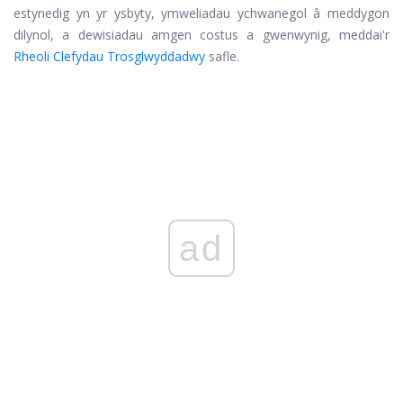
estynedig yn yr ysbyty, ymweliadau ychwanegol â meddygon
dilynol, a dewisiadau amgen costus a gwenwynig, meddai'r
Rheoli Clefydau Trosglwyddadwy
safle.
ad