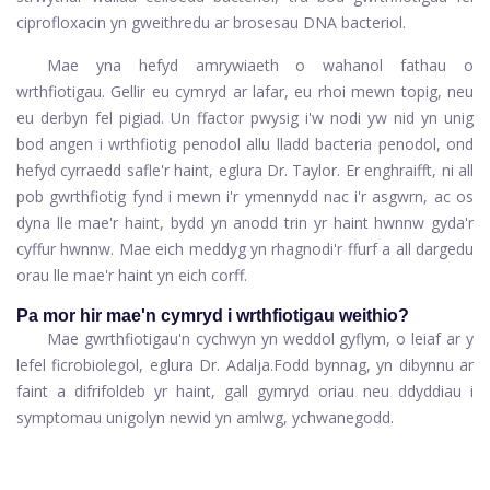
ciprofloxacin yn gweithredu ar brosesau DNA bacteriol.
Mae yna hefyd amrywiaeth o wahanol fathau o
wrthfiotigau. Gellir eu cymryd ar lafar, eu rhoi mewn topig, neu
eu derbyn fel pigiad. Un ffactor pwysig i'w nodi yw nid yn unig
bod angen i wrthfiotig penodol allu lladd bacteria penodol, ond
hefyd cyrraedd safle'r haint, eglura Dr. Taylor. Er enghraifft, ni all
pob gwrthfiotig fynd i mewn i'r ymennydd nac i'r asgwrn, ac os
dyna lle mae'r haint, bydd yn anodd trin yr haint hwnnw gyda'r
cyffur hwnnw. Mae eich meddyg yn rhagnodi'r ffurf a all dargedu
orau lle mae'r haint yn eich corff.
Pa mor hir mae'n cymryd i wrthfiotigau weithio?
Mae gwrthfiotigau'n cychwyn yn weddol gyflym, o leiaf ar y
lefel ficrobiolegol, eglura Dr. Adalja.
Fodd bynnag, yn dibynnu ar
faint a difrifoldeb yr haint, gall gymryd oriau neu ddyddiau i
symptomau unigolyn newid yn amlwg, ychwanegodd.