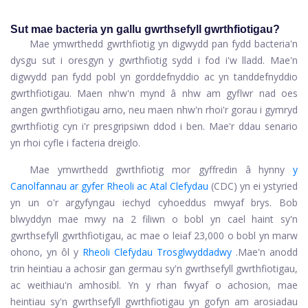
Sut mae bacteria yn gallu gwrthsefyll gwrthfiotigau?
Mae ymwrthedd gwrthfiotig yn digwydd pan fydd bacteria'n
dysgu sut i oresgyn y gwrthfiotig sydd i fod i'w lladd. Mae'n
digwydd pan fydd pobl yn gorddefnyddio ac yn tanddefnyddio
gwrthfiotigau. Maen nhw'n mynd â nhw am gyflwr nad oes
angen gwrthfiotigau arno, neu maen nhw'n rhoi'r gorau i gymryd
gwrthfiotig cyn i'r presgripsiwn ddod i ben. Mae'r ddau senario
yn rhoi cyfle i facteria dreiglo.
Mae ymwrthedd gwrthfiotig mor gyffredin â hynny
y
Canolfannau ar gyfer Rheoli ac Atal Clefydau
(CDC) yn ei ystyried
yn un o'r argyfyngau iechyd cyhoeddus mwyaf brys. Bob
blwyddyn mae mwy na 2 filiwn o bobl yn cael haint sy'n
gwrthsefyll gwrthfiotigau, ac mae o leiaf 23,000 o bobl yn marw
ohono, yn ôl y
Rheoli Clefydau Trosglwyddadwy
.
Mae'n anodd
trin heintiau a achosir gan germau sy'n gwrthsefyll gwrthfiotigau,
ac weithiau'n amhosibl. Yn y rhan fwyaf o achosion, mae
heintiau sy'n gwrthsefyll gwrthfiotigau yn gofyn am arosiadau