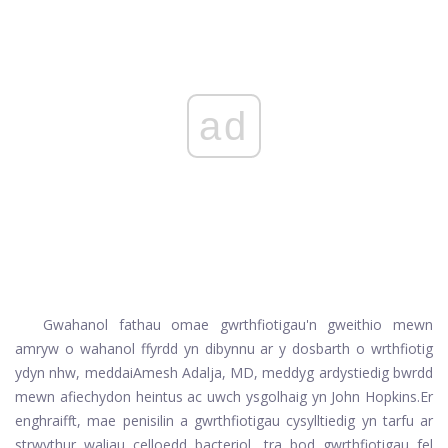
ad
Gwahanol fathau o
mae gwrthfiotigau'n gweithio mewn
amryw o wahanol ffyrdd yn dibynnu ar y dosbarth o wrthfiotig
ydyn nhw, meddai
Amesh Adalja, MD, meddyg ardystiedig bwrdd
mewn afiechydon heintus ac uwch ysgolhaig yn John Hopkins.
Er
enghraifft, mae penisilin a gwrthfiotigau cysylltiedig yn tarfu ar
strwythur waliau celloedd bacteriol, tra bod gwrthfiotigau fel