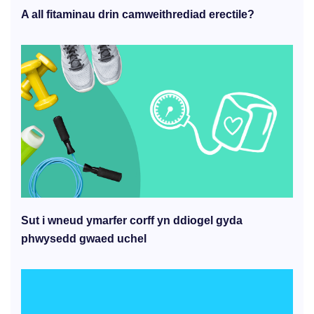
A all fitaminau drin camweithrediad erectile?
Sut i wneud ymarfer corff yn ddiogel gyda
phwysedd gwaed uchel