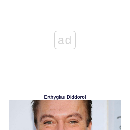
ad
Erthyglau Diddorol