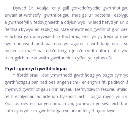
Dywed Dr. Adalja, er y gall gor-ddefnyddio gwrthfiotigau
arwain at wrthsefyll gwrthfiotigau, mae gallu'r bacteria i esblygu
a gwrthsefyll y feddyginiaeth a ddyluniwyd i'w ladd hefyd yn un o
ffeithiau bywyd ac esblygiad. Mae ymwrthedd gwrthfiotig yn cael
ei achosi gan amrywiaeth o ffactorau, ond yn gyffredinol mae
hyn oherwydd bod bacteria yn agored i wrthfiotig ers cryn
amser, ac mae'r bacteria'n treiglo (neu'n cyfrifo allan) sut i fynd
o amgylch mecanwaith gweithredu'r cyffur, yn cytuno Dr.
Pryd i gymryd gwrthfiotigau
Y ffordd orau i atal ymwrthedd gwrthfiotig yw osgoi cymryd
gwrthfiotigau pan nad oes angen i chi - er enghraifft, peidiwch â
chymryd gwrthfiotigau i drin firysau. Defnyddiwch fesurau ataliol
fel brechlynnau ac arferion hylendid iach i osgoi mynd yn sâl.
Yna, os oes eu hangen arnoch chi, gwnewch yn siŵr eich bod
chi'n cymryd eich gwrthfiotigau yn union fel y rhagnodwyd.