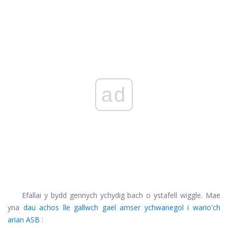
ad
Efallai y bydd gennych ychydig bach o ystafell wiggle. Mae
yna
dau achos lle gallwch gael amser ychwanegol i wario'ch
arian ASB
: