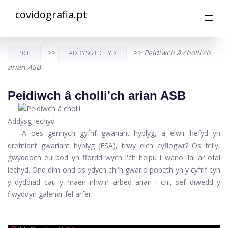
covidografia.pt
>>
>>
Peidiwch â cholli'ch
PRIF
ADDYSG IECHYD
arian ASB
Peidiwch â cholli'ch arian ASB
Addysg Iechyd
A oes gennych gyfrif gwariant hyblyg, a elwir hefyd yn
drefniant gwariant hyblyg (FSA), trwy eich cyflogwr? Os felly,
gwyddoch eu bod yn ffordd wych i'ch helpu i wario llai ar ofal
iechyd. Ond dim ond os ydych chi'n gwario popeth yn y cyfrif cyn
y dyddiad cau y maen nhw'n arbed arian i chi, sef diwedd y
flwyddyn galendr fel arfer.