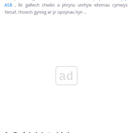
ASB
, lle gallwch chwilio a phrynu unrhyw eitemau cymwys.
Nesaf, rhowch gynnig ar yr opsiynau hyn ...
ad