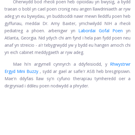
Oherwydd bod rheoli poen heb opioidau yn bwysig, a bydd
traean o bobl yn cael poen cronig neu angen llawdriniaeth ar ryw
adeg yn eu bywydau, yn buddsoddi nawr mewn lleddfu poen heb
gyffuriau, meddai Dr. Amy Baxter, ymchwilydd NIH a rheoli
pediatreg a phoen. arbenigwr yn
Labordai Gofal Poen
yn
Atlanta, Georgia. Nid ydych chi am fynd i hela pan fydd poen neu
anaf yn streicio - a'r tebygrwydd yw y bydd eu hangen arnoch chi
yn eich cabinet meddygaeth ar ryw adeg.
Mae hi'n argymell cynnyrch a ddyfeisiodd, y
Rhwystrwr
Ergyd Mini Buzzy
, sydd ar gael ar safle'r ASB heb bresgripsiwn.
Mae'n ddyfais llaw sy'n cyfuno therapïau tymheredd oer a
dirgryniad i ddileu poen nodwydd a phryder.