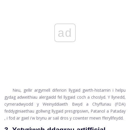
ad
Neu, gellir argymell diferion llygaid gwrth-histamin i helpu
gydag adweithiau alergaidd fel llygaid coch a choslyd. Y llynedd,
cymeradwyodd y Weinyddiaeth Bwyd a Chyffuriau (FDA)
feddyginiaethau gollwng llygaid presgripsiwn,
Patanol
a
Pataday
, i fod ar gael i'w brynu ar sail dros y cownter mewn fferyllfeydd.
3. Ystyriwch ddagrau artiffisial