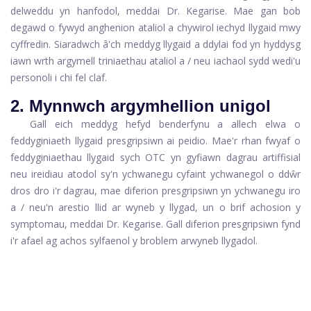
delweddu yn hanfodol, meddai Dr. Kegarise. Mae gan bob
degawd o fywyd anghenion ataliol a chywirol iechyd llygaid mwy
cyffredin. Siaradwch â'ch meddyg llygaid a ddylai fod yn hyddysg
iawn wrth argymell triniaethau ataliol a / neu iachaol sydd wedi'u
personoli i chi fel claf.
2. Mynnwch argymhellion unigol
Gall eich meddyg hefyd benderfynu a allech elwa o
feddyginiaeth llygaid presgripsiwn ai peidio. Mae'r rhan fwyaf o
feddyginiaethau llygaid sych OTC yn gyfiawn
dagrau artiffisial
neu ireidiau atodol sy'n ychwanegu cyfaint ychwanegol o ddŵr
dros dro i'r dagrau, mae diferion presgripsiwn yn ychwanegu iro
a / neu'n arestio llid ar wyneb y llygad, un o brif achosion y
symptomau, meddai Dr. Kegarise. Gall diferion presgripsiwn fynd
i'r afael ag achos sylfaenol y broblem arwyneb llygadol.