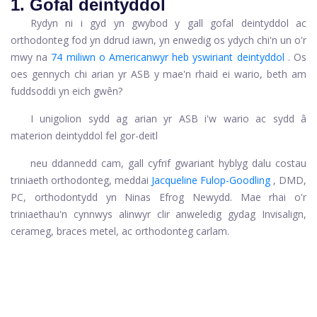
1. Gofal deintyddol
Rydyn ni i gyd yn gwybod y gall gofal deintyddol ac
orthodonteg fod yn ddrud iawn, yn enwedig os ydych chi'n un o'r
mwy na
74 miliwn o Americanwyr heb yswiriant deintyddol
. Os
oes gennych chi arian yr ASB y mae'n rhaid ei wario, beth am
fuddsoddi yn eich gwên?
I unigolion sydd ag arian yr ASB i'w wario ac sydd â
materion deintyddol fel gor-deitl
neu ddannedd cam, gall cyfrif gwariant hyblyg dalu costau
triniaeth orthodonteg, meddai
Jacqueline Fulop-Goodling
, DMD,
PC, orthodontydd yn Ninas Efrog Newydd. Mae rhai o'r
triniaethau'n cynnwys alinwyr clir anweledig gydag Invisalign,
cerameg, braces metel, ac orthodonteg carlam.