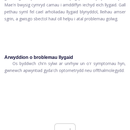
Mae'n bwysig cymryd camau i amddiffyn iechyd eich llygaid. Gall
pethau syml fel cael arholiadau llygaid blynyddol, lleihau amser
sgrin, a gwisgo sbectol haul oll helpu i atal problemau golwg.
Arwyddion o broblemau llygaid
Os byddwch chi'n sylwi ar unrhyw un o'r symptomau hyn,
gwnewch apwyntiad gyda'ch optometrydd neu offthalmolegydd: