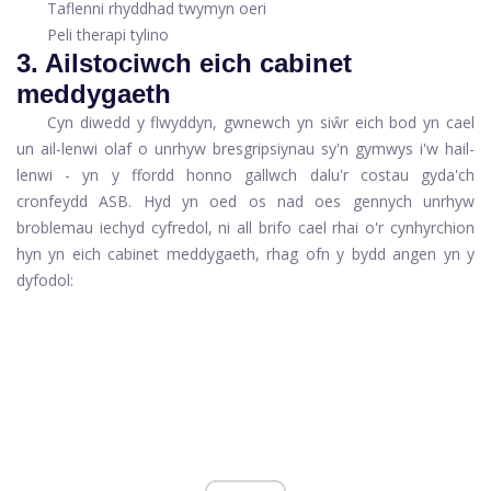
Taflenni rhyddhad twymyn oeri
Peli therapi tylino
3. Ailstociwch eich cabinet
meddygaeth
Cyn diwedd y flwyddyn, gwnewch yn siŵr eich bod yn cael
un ail-lenwi olaf o unrhyw bresgripsiynau sy'n gymwys i'w hail-
lenwi - yn y ffordd honno gallwch dalu'r costau gyda'ch
cronfeydd ASB. Hyd yn oed os nad oes gennych unrhyw
broblemau iechyd cyfredol, ni all brifo cael rhai o'r cynhyrchion
hyn yn eich cabinet meddygaeth, rhag ofn y bydd angen yn y
dyfodol: