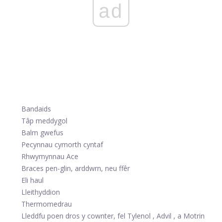
ad
Bandaids
Tâp meddygol
Balm gwefus
Pecynnau cymorth cyntaf
Rhwymynnau Ace
Braces pen-glin, arddwrn, neu ffêr
Eli haul
Lleithyddion
Thermomedrau
Lleddfu poen dros y cownter, fel
Tylenol
,
Advil
, a
Motrin