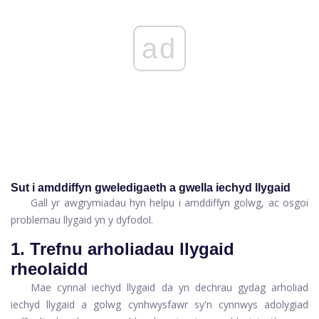
ad
Sut i amddiffyn gweledigaeth a gwella iechyd llygaid
Gall yr awgrymiadau hyn helpu i amddiffyn golwg, ac osgoi
problemau llygaid yn y dyfodol.
1. Trefnu arholiadau llygaid
rheolaidd
Mae cynnal iechyd llygaid da yn dechrau gydag arholiad
iechyd llygaid a golwg cynhwysfawr sy'n cynnwys adolygiad