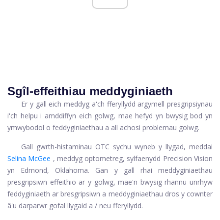
Sgîl-effeithiau meddyginiaeth
Er y gall eich meddyg a'ch fferyllydd argymell presgripsiynau
i'ch helpu i amddiffyn eich golwg, mae hefyd yn bwysig bod yn
ymwybodol o feddyginiaethau a all achosi problemau golwg.
Gall gwrth-histaminau OTC sychu wyneb y llygad, meddai
Selina McGee
, meddyg optometreg, sylfaenydd Precision Vision
yn Edmond, Oklahoma. Gan y gall rhai meddyginiaethau
presgripsiwn effeithio ar y golwg, mae'n bwysig rhannu unrhyw
feddyginiaeth ar bresgripsiwn a meddyginiaethau dros y cownter
â'u darparwr gofal llygaid a / neu fferyllydd.