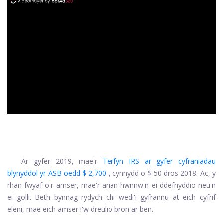
ad
Ar gyfer 2019, mae'r
Terfyn IRS ar gyfer cyfraniadau
blynyddol yr ASB oedd $ 2,700
, cynnydd o $ 50 dros 2018. Ac, y
rhan fwyaf o'r amser, mae'r arian hwnnw'n ei ddefnyddio neu'n
ei golli. Beth bynnag rydych chi wedi'i gyfrannu at eich cyfrif
eleni, mae eich amser i'w dreulio bron ar ben.