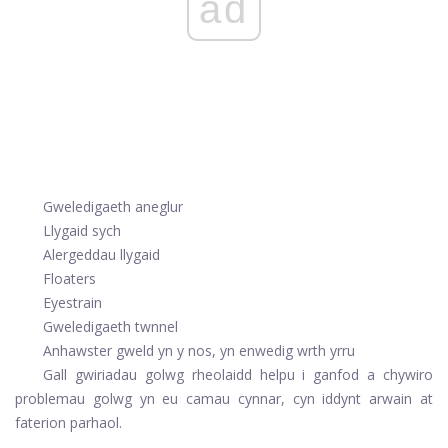
ad
Gweledigaeth aneglur
Llygaid sych
Alergeddau llygaid
Floaters
Eyestrain
Gweledigaeth twnnel
Anhawster gweld yn y nos, yn enwedig wrth yrru
Gall gwiriadau golwg rheolaidd helpu i ganfod a chywiro
problemau golwg yn eu camau cynnar, cyn iddynt arwain at
faterion parhaol.