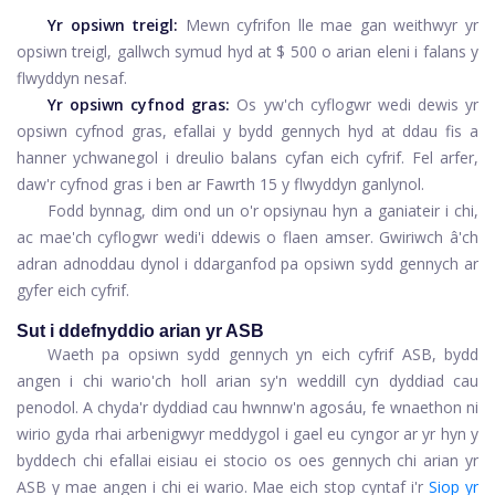
Yr opsiwn treigl:
Mewn cyfrifon lle mae gan weithwyr yr
opsiwn treigl, gallwch symud hyd at $ 500 o arian eleni i falans y
flwyddyn nesaf.
Yr opsiwn cyfnod gras:
Os yw'ch cyflogwr wedi dewis yr
opsiwn cyfnod gras, efallai y bydd gennych hyd at ddau fis a
hanner ychwanegol i dreulio balans cyfan eich cyfrif. Fel arfer,
daw'r cyfnod gras i ben ar Fawrth 15 y flwyddyn ganlynol.
Fodd bynnag, dim ond un o'r opsiynau hyn a ganiateir i chi,
ac mae'ch cyflogwr wedi'i ddewis o flaen amser. Gwiriwch â'ch
adran adnoddau dynol i ddarganfod pa opsiwn sydd gennych ar
gyfer eich cyfrif.
Sut i ddefnyddio arian yr ASB
Waeth pa opsiwn sydd gennych yn eich cyfrif ASB, bydd
angen i chi wario'ch holl arian sy'n weddill cyn dyddiad cau
penodol. A chyda'r dyddiad cau hwnnw'n agosáu, fe wnaethon ni
wirio gyda rhai arbenigwyr meddygol i gael eu cyngor ar yr hyn y
byddech chi efallai eisiau ei stocio os oes gennych chi arian yr
ASB y mae angen i chi ei wario. Mae eich stop cyntaf i'r
Siop yr