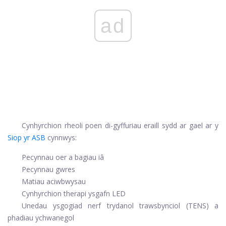
ad
Cynhyrchion rheoli poen di-gyffuriau eraill sydd ar gael ar y
Siop yr ASB
cynnwys:
Pecynnau oer a bagiau iâ
Pecynnau gwres
Matiau aciwbwysau
Cynhyrchion therapi ysgafn LED
Unedau ysgogiad nerf trydanol trawsbynciol (TENS) a
phadiau ychwanegol