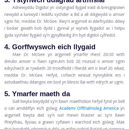
Adnewyddu Digidol
yn ostyngiad llygad iraid di-bresgripsiwn
newydd a luniwyd i leddfu sychder a llid a all ddigwydd o amser
sgrin hir, meddai Dr. McGee. Rwy'n argymell ei ddefnyddio ddwy
i bedair gwaith bob dydd i gynnal yr wyneb llygadol ac i helpu
gyda sychder llygaid sy'n gysylltiedig â'n byd digidol cyfredol.
4. Gorffwyswch eich llygaid
Mae Dr. McGee yn argymell ymarfer rheol 20/20 wrth
dreulio amser o flaen sgrin.
Am bob 20 munud o amser sgrin
edrychwch ar rywbeth 20 troedfedd i ffwrdd am o leiaf 20 eiliad,
meddai Dr. McGee. Hefyd, cofiwch wneud hynny
blink ers i
astudiaethau ddangos ein bod yn blincio llai wrth edrych ar sgrin.
5. Ymarfer maeth da
Gall bwyta bwydydd sy'n llawn maetholion hefyd fynd yn bell
o ran amddiffyn eich golwg.
Academi Offthalmoleg America
yn
argymell bwyta diet sy'n isel mewn braster ac sy'n llawn
ffrwythau, llysiau a grawn cyflawn i warchod eich golwg. Mae
rhai bwydydd arbennig o dda ar gyfer iechyd llygaid yn cynnwys