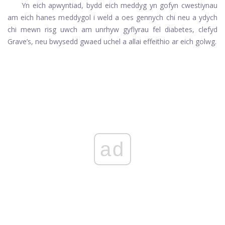
Yn eich apwyntiad, bydd eich meddyg yn gofyn cwestiynau
am eich hanes meddygol i weld a oes gennych chi neu a ydych
chi mewn risg uwch am unrhyw gyflyrau fel diabetes, clefyd
Grave’s, neu bwysedd gwaed uchel a allai effeithio ar eich golwg.
ad