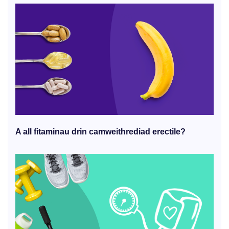
A all fitaminau drin camweithrediad erectile?