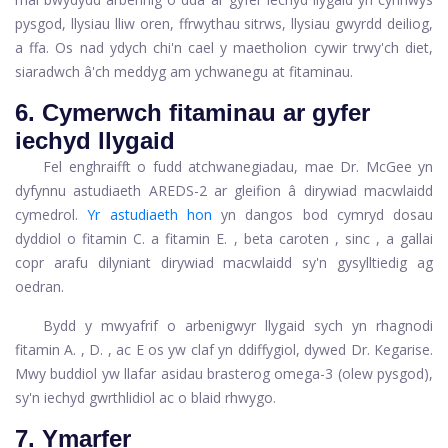
pysgod, llysiau lliw oren, ffrwythau sitrws, llysiau gwyrdd deiliog,
a ffa. Os nad ydych chi'n cael y maetholion cywir trwy'ch diet,
siaradwch â'ch meddyg am ychwanegu at fitaminau.
6. Cymerwch fitaminau ar gyfer
iechyd llygaid
Fel enghraifft o fudd atchwanegiadau, mae Dr. McGee yn
dyfynnu astudiaeth AREDS-2 ar gleifion â dirywiad macwlaidd
cymedrol.
Yr astudiaeth hon
yn dangos bod cymryd dosau
dyddiol o
fitamin C.
a
fitamin E.
,
beta caroten
,
sinc
, a gallai
copr arafu dilyniant dirywiad macwlaidd sy'n gysylltiedig ag
oedran.
Bydd y mwyafrif o arbenigwyr llygaid sych yn rhagnodi
fitamin A.
,
D.
, ac E os yw claf yn ddiffygiol, dywed Dr. Kegarise.
Mwy buddiol yw llafar
asidau brasterog omega-3
(olew pysgod),
sy'n iechyd gwrthlidiol ac o blaid rhwygo.
7. Ymarfer