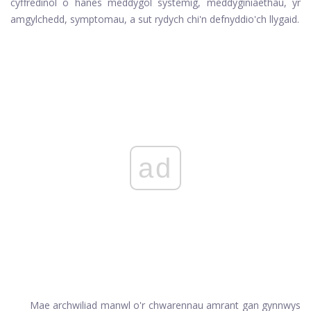
cyffredinol o hanes meddygol systemig, meddyginiaethau, yr
amgylchedd, symptomau, a sut rydych chi'n defnyddio'ch llygaid.
ad
Mae archwiliad manwl o'r chwarennau amrant gan gynnwys