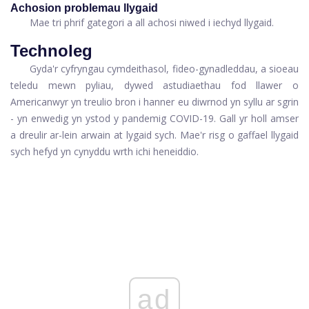
Achosion problemau llygaid
Mae tri phrif gategori a all achosi niwed i iechyd llygaid.
Technoleg
Gyda'r cyfryngau cymdeithasol, fideo-gynadleddau, a sioeau
teledu mewn pyliau, dywed astudiaethau fod llawer o
Americanwyr yn treulio bron i hanner eu diwrnod yn syllu ar sgrin
- yn enwedig yn ystod y pandemig COVID-19. Gall yr holl amser
a dreulir ar-lein arwain at lygaid sych. Mae'r risg o gaffael llygaid
sych hefyd yn cynyddu wrth ichi heneiddio.
ad