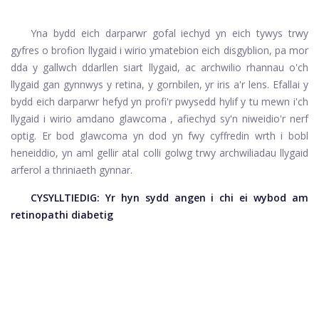
Yna bydd eich darparwr gofal iechyd yn eich tywys trwy
gyfres o brofion llygaid i wirio ymatebion eich disgyblion, pa mor
dda y gallwch ddarllen siart llygaid, ac archwilio rhannau o'ch
llygaid gan gynnwys y retina, y gornbilen, yr iris a'r lens. Efallai y
bydd eich darparwr hefyd yn profi'r pwysedd hylif y tu mewn i'ch
llygaid i wirio amdano
glawcoma
, afiechyd sy'n niweidio'r nerf
optig. Er bod glawcoma yn dod yn fwy cyffredin wrth i bobl
heneiddio, yn aml gellir atal colli golwg trwy archwiliadau llygaid
arferol a thriniaeth gynnar.
CYSYLLTIEDIG:
Yr hyn sydd angen i chi ei wybod am
retinopathi diabetig