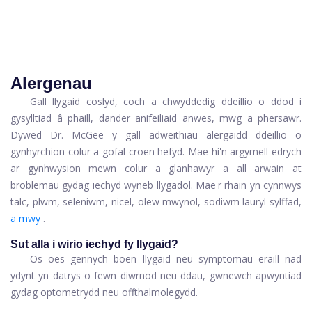
Alergenau
Gall llygaid coslyd, coch a chwyddedig ddeillio o ddod i
gysylltiad â phaill, dander anifeiliaid anwes, mwg a phersawr.
Dywed Dr. McGee y gall adweithiau alergaidd ddeillio o
gynhyrchion colur a gofal croen hefyd. Mae hi'n argymell edrych
ar gynhwysion mewn colur a glanhawyr a all arwain at
broblemau gydag iechyd wyneb llygadol. Mae'r rhain yn cynnwys
talc, plwm, seleniwm, nicel, olew mwynol, sodiwm lauryl sylffad,
a mwy
.
Sut alla i wirio iechyd fy llygaid?
Os oes gennych boen llygaid neu symptomau eraill nad
ydynt yn datrys o fewn diwrnod neu ddau, gwnewch apwyntiad
gydag optometrydd neu offthalmolegydd.