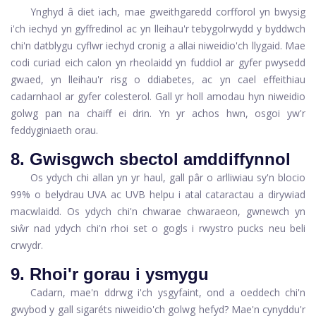
Ynghyd â diet iach, mae gweithgaredd corfforol yn bwysig
i'ch iechyd yn gyffredinol ac yn lleihau'r tebygolrwydd y byddwch
chi'n datblygu cyflwr iechyd cronig a allai niweidio'ch llygaid. Mae
codi curiad eich calon yn rheolaidd yn fuddiol ar gyfer pwysedd
gwaed, yn lleihau'r risg o ddiabetes, ac yn cael effeithiau
cadarnhaol ar gyfer colesterol. Gall yr holl amodau hyn niweidio
golwg pan na chaiff ei drin. Yn yr achos hwn, osgoi yw'r
feddyginiaeth orau.
8. Gwisgwch sbectol amddiffynnol
Os ydych chi allan yn yr haul, gall pâr o arlliwiau sy'n blocio
99% o belydrau UVA ac UVB helpu i atal cataractau a dirywiad
macwlaidd. Os ydych chi'n chwarae chwaraeon, gwnewch yn
siŵr nad ydych chi'n rhoi set o gogls i rwystro pucks neu beli
crwydr.
9. Rhoi'r gorau i ysmygu
Cadarn, mae'n ddrwg i'ch ysgyfaint, ond a oeddech chi'n
gwybod y gall sigaréts niweidio'ch golwg hefyd? Mae'n cynyddu'r