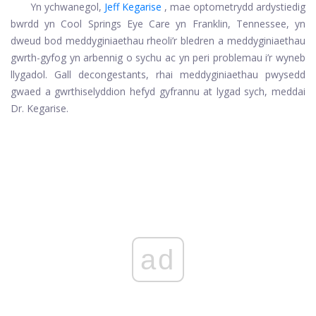
Yn ychwanegol,
Jeff Kegarise
, mae optometrydd ardystiedig
bwrdd yn Cool Springs Eye Care yn Franklin, Tennessee, yn
dweud bod meddyginiaethau rheoli’r bledren a meddyginiaethau
gwrth-gyfog yn arbennig o sychu ac yn peri problemau i’r wyneb
llygadol. Gall decongestants, rhai meddyginiaethau pwysedd
gwaed a gwrthiselyddion hefyd gyfrannu at lygad sych, meddai
Dr. Kegarise.
ad