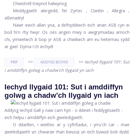
Chwistrell trwynol halwynog
Meddygaeth alergedd, fel
Zyrtec
,
Claritin
,
Allegra
,
a
Benadryl
Nawr ewch allan yna, a defnyddiwch eich arian ASB cyn ei
bod hi'n rhy hwyr. Os oes angen mwy o awgrymiadau arnoch
chi, ymwelwch â Siop yr ASB a chwiliwch am eu heitemau sydd
ar gael. Dyma i'ch iechyd!
>>
>>
Iechyd llygaid 101: Sut
PRIF
ADDYSG IECHYD
i amddiffyn golwg a chadw'ch llygaid yn iach
Iechyd llygaid 101: Sut i amddiffyn
golwg a chadw'ch llygaid yn iach
Addysg Iechyd Gall y naw cam hyn - o ddeiet i feddyginiaeth -
eich helpu i amddiffyn eich gweledigaeth.
O ddarllen, i weithio ar y cyfrifiadur, i yrru'ch car - mae
gweledigaeth yn chwarae rhan bwysig yn eich bywyd bob dydd.