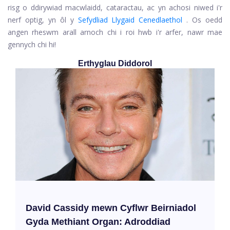
risg o ddirywiad macwlaidd, cataractau, ac yn achosi niwed i'r
nerf optig, yn ôl y
Sefydliad Llygaid Cenedlaethol
. Os oedd
angen rheswm arall arnoch chi i roi hwb i'r arfer, nawr mae
gennych chi hi!
Erthyglau Diddorol
David Cassidy mewn Cyflwr Beirniadol
Gyda Methiant Organ: Adroddiad