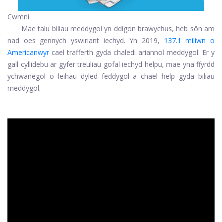
Cwmni
Mae talu biliau meddygol yn ddigon brawychus, heb sôn am
nad oes gennych yswiriant iechyd. Yn 2019,
137.1 miliwn o
Americanwyr
cael trafferth gyda chaledi ariannol meddygol. Er y
gall cyllidebu ar gyfer treuliau gofal iechyd helpu, mae yna ffyrdd
ychwanegol o leihau dyled feddygol a chael help gyda biliau
meddygol.
ad