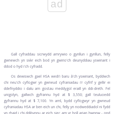
ad
Gall cyfraddau sicrwydd amrywio o gynllun i gynllun, felly
gwnewch yn siŵr eich bod yn gwirio'ch deunyddiau yswiriant i
ddod o hyd i'ch cyfradd.
Os dewiswch gael HSA wedi'i baru â'ch yswiriant, byddwch
chi neu'ch cyflogwr yn gwneud cyfraniadau i'r cyfrif y gellir ei
ddefnyddio i dalu am gostau meddygol eraill yn ddi-dreth. Fel
unigolyn, gallwch gyfrannu hyd at $ 3,550; gall teuluoedd
gyfrannu hyd at $ 7,100. Yn aml, bydd cyflogwyr yn gwneud
cyfraniadau HSA ar ben eich un chi, felly yn nodweddiadol ni fydd
yn rhaid i chi ddibynnu ar eich siec am yr holl arian hwnnw - ond