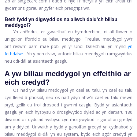
zip ar
singlecare.com
i ddod o hyd i'r fferyllfa yn eich ardal chi
gyda'r pris gorau ar gyfer eich presgripsiwn.
Beth fydd yn digwydd os na allwch dalu'ch biliau
meddygol?
Yn anffodus, er gwaethaf eu hymdrechion, ni all llawer o
unigolion fforddio eu biliau meddygol. Treuliau meddygol yw'r
prif reswm pam mae pobl yn yr Unol Daleithiau yn mynd
yn
fethdalwr
. Yn y pen draw, anfonir biliau meddygol tramgwyddus
neu ddi-dâl at asiantaeth gasglu.
A yw biliau meddygol yn effeithio ar
eich credyd?
Os nad yw biliau meddygol yn cael eu talu, yn cael eu talu
cyn lleied â phosibl, neu os nad ydyn nhw'n cael eu talu mewn
pryd, gellir eu troi drosodd i gwmni casglu. Bydd yr asiantaeth
gasglu yn eich hysbysu o drosglwyddo dyled ac yn darparu 180
diwrnod o'r dyddiad hysbysu cyn rhoi gwybod i'r ganolfan gredyd
am y ddyled. Unwaith y bydd y ganolfan gredyd yn cydnabod y
biliau meddygol di-dâl yn eu system, bydd eich sgôr credyd yn