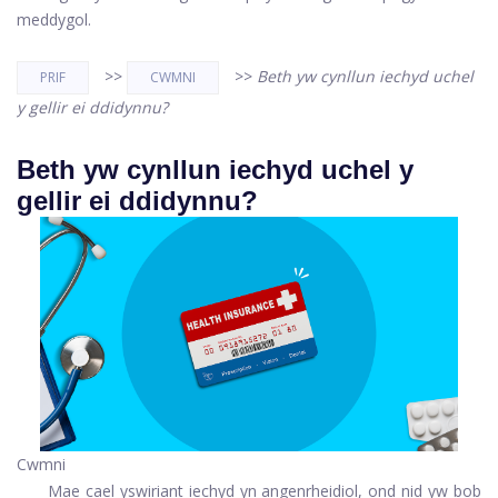
meddygol.
>>
>>
Beth yw cynllun iechyd uchel
PRIF
CWMNI
y gellir ei ddidynnu?
Beth yw cynllun iechyd uchel y
gellir ei ddidynnu?
Cwmni
Mae cael yswiriant iechyd yn angenrheidiol, ond nid yw bob