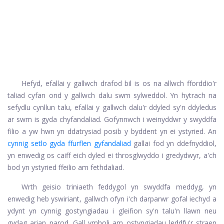
Hefyd, efallai y gallwch drafod bil is os na allwch fforddio'r
taliad cyfan ond y gallwch dalu swm sylweddol. Yn hytrach na
sefydlu cynllun talu, efallai y gallwch dalu'r ddyled sy'n ddyledus
ar swm is gyda chyfandaliad. Gofynnwch i weinyddwr y swyddfa
filio a yw hwn yn ddatrysiad posib y byddent yn ei ystyried. An
cynnig setlo gyda ffurflen gyfandaliad
gallai fod yn ddefnyddiol,
yn enwedig os caiff eich dyled ei throsglwyddo i gredydwyr, a'ch
bod yn ystyried ffeilio am fethdaliad.
Wrth geisio triniaeth feddygol yn swyddfa meddyg, yn
enwedig heb yswiriant, gallwch ofyn i'ch darparwr gofal iechyd a
ydynt yn cynnig gostyngiadau i gleifion sy'n talu'n llawn neu
gydag arian parod. Gall ymholi am ostyngiadau leddfu'r straen