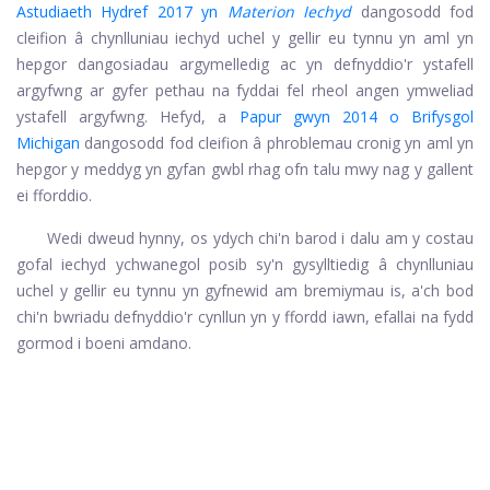
Astudiaeth Hydref 2017 yn
Materion Iechyd
dangosodd fod
cleifion â chynlluniau iechyd uchel y gellir eu tynnu yn aml yn
hepgor dangosiadau argymelledig ac yn defnyddio'r ystafell
argyfwng ar gyfer pethau na fyddai fel rheol angen ymweliad
ystafell argyfwng. Hefyd, a
Papur gwyn 2014 o Brifysgol
Michigan
dangosodd fod cleifion â phroblemau cronig yn aml yn
hepgor y meddyg yn gyfan gwbl rhag ofn talu mwy nag y gallent
ei fforddio.
Wedi dweud hynny, os ydych chi'n barod i dalu am y costau
gofal iechyd ychwanegol posib sy'n gysylltiedig â chynlluniau
uchel y gellir eu tynnu yn gyfnewid am bremiymau is, a'ch bod
chi'n bwriadu defnyddio'r cynllun yn y ffordd iawn, efallai na fydd
gormod i boeni amdano.