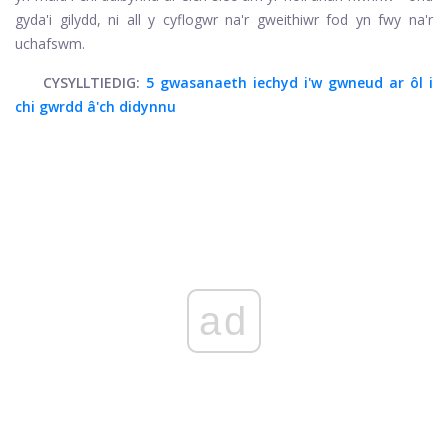
gyda'i gilydd, ni all y cyflogwr na'r gweithiwr fod yn fwy na'r
uchafswm.
CYSYLLTIEDIG:
5 gwasanaeth iechyd i'w gwneud ar ôl i
chi gwrdd â'ch didynnu
ad