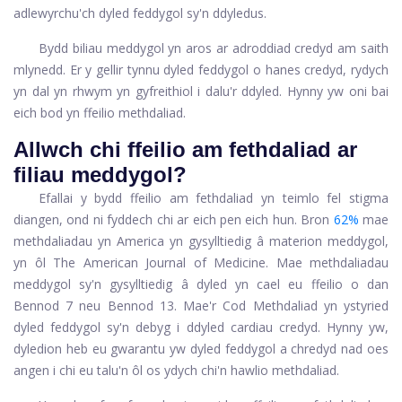
adlewyrchu'ch dyled feddygol sy'n ddyledus.
Bydd biliau meddygol yn aros ar adroddiad credyd am saith
mlynedd. Er y gellir tynnu dyled feddygol o hanes credyd, rydych
yn dal yn rhwym yn gyfreithiol i dalu'r ddyled. Hynny yw oni bai
eich bod yn ffeilio methdaliad.
Allwch chi ffeilio am fethdaliad ar
filiau meddygol?
Efallai y bydd ffeilio am fethdaliad yn teimlo fel stigma
diangen, ond ni fyddech chi ar eich pen eich hun. Bron
62%
mae
methdaliadau yn America yn gysylltiedig â materion meddygol,
yn ôl The American Journal of Medicine. Mae methdaliadau
meddygol sy'n gysylltiedig â dyled yn cael eu ffeilio o dan
Bennod 7 neu Bennod 13. Mae'r Cod Methdaliad yn ystyried
dyled feddygol sy'n debyg i ddyled cardiau credyd. Hynny yw,
dyledion heb eu gwarantu yw dyled feddygol a chredyd nad oes
angen i chi eu talu'n ôl os ydych chi'n hawlio methdaliad.