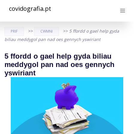
covidografia.pt
>>
>>
5 ffordd o gael help gyda
PRIF
CWMNI
biliau meddygol pan nad oes gennych yswiriant
5 ffordd o gael help gyda biliau
meddygol pan nad oes gennych
yswiriant