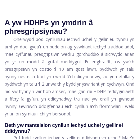
A yw HDHPs yn ymdrin â
phresgripsiynau?
Oherwydd bod cynlluniau iechyd uchel y gellir eu tynnu yn
aml yn dod gyda'r un buddion ag yswiriant iechyd traddodiadol,
mae cyffuriau presgripsiwn wedi'u gorchuddio â sicrwydd arian
yn yr un modd â gofal meddygol. Er enghraifft, os yw'ch
presgripsiwn yn costio $ 10 am gost lawn, byddwch yn talu
hynny nes eich bod yn cwrdd â'ch didynnadwy, ac yna efallai y
byddwch yn talu $ 2 unwaith y bydd yr yswiriant yn cychwyn. Ond
nid yw hynny'n wir bob amser, mae gan rai HDHP feddyginiaeth
a fferyllfa gyfun. yn ddidynadwy tra nad yw eraill yn gwneud
hynny. Gwiriwch ddogfennau eich cynllun a'ch fformiwlari i weld
yr union symiau i chi yn bersonol.
Beth yw manteision cynllun iechyd uchel y gellir ei
ddidynnu?
Prif fudd cynllun iechyd y gellir ei ddidynnu yn uchel? Mae'n