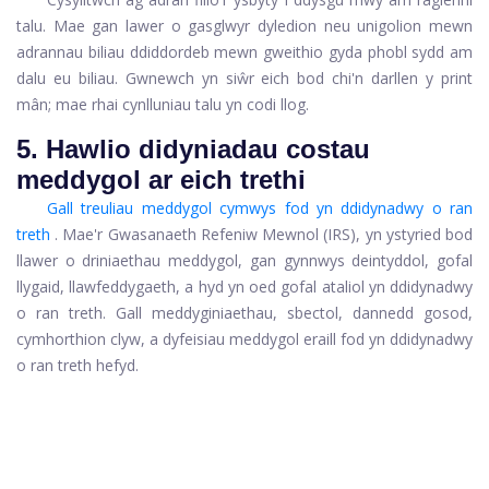
talu. Mae gan lawer o gasglwyr dyledion neu unigolion mewn
adrannau biliau ddiddordeb mewn gweithio gyda phobl sydd am
dalu eu biliau. Gwnewch yn siŵr eich bod chi'n darllen y print
mân; mae rhai cynlluniau talu yn codi llog.
5. Hawlio didyniadau costau
meddygol ar eich trethi
Gall treuliau meddygol cymwys fod yn ddidynadwy o ran
treth
. Mae'r Gwasanaeth Refeniw Mewnol (IRS), yn ystyried bod
llawer o driniaethau meddygol, gan gynnwys deintyddol, gofal
llygaid, llawfeddygaeth, a hyd yn oed gofal ataliol yn ddidynadwy
o ran treth. Gall meddyginiaethau, sbectol, dannedd gosod,
cymhorthion clyw, a dyfeisiau meddygol eraill fod yn ddidynadwy
o ran treth hefyd.