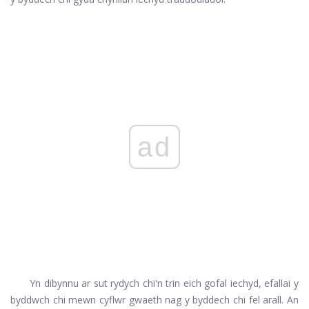
ad
Yn dibynnu ar sut rydych chi'n trin eich gofal iechyd, efallai y
byddwch chi mewn cyflwr gwaeth nag y byddech chi fel arall. An