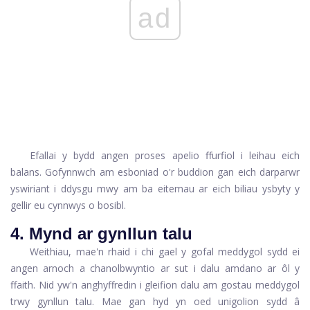
ad
Efallai y bydd angen proses apelio ffurfiol i leihau eich
balans. Gofynnwch am esboniad o'r buddion gan eich darparwr
yswiriant i ddysgu mwy am ba eitemau ar eich biliau ysbyty y
gellir eu cynnwys o bosibl.
4. Mynd ar gynllun talu
Weithiau, mae'n rhaid i chi gael y gofal meddygol sydd ei
angen arnoch a chanolbwyntio ar sut i dalu amdano ar ôl y
ffaith. Nid yw'n anghyffredin i gleifion dalu am gostau meddygol
trwy gynllun talu. Mae gan hyd yn oed unigolion sydd â