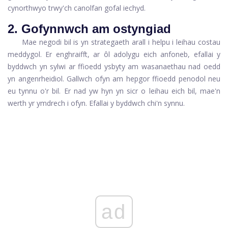
cynorthwyo trwy'ch canolfan gofal iechyd.
2. Gofynnwch am ostyngiad
Mae negodi bil is yn strategaeth arall i helpu i leihau costau
meddygol. Er enghraifft, ar ôl adolygu eich anfoneb, efallai y
byddwch yn sylwi ar ffioedd ysbyty am wasanaethau nad oedd
yn angenrheidiol. Gallwch ofyn am hepgor ffioedd penodol neu
eu tynnu o'r bil. Er nad yw hyn yn sicr o leihau eich bil, mae'n
werth yr ymdrech i ofyn. Efallai y byddwch chi'n synnu.
ad