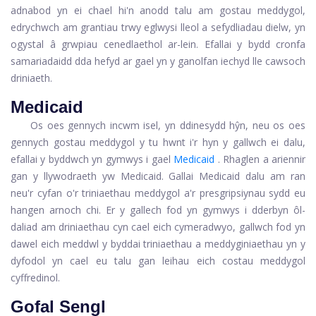
adnabod yn ei chael hi'n anodd talu am gostau meddygol,
edrychwch am grantiau trwy eglwysi lleol a sefydliadau dielw, yn
ogystal â grwpiau cenedlaethol ar-lein. Efallai y bydd cronfa
samariadaidd dda hefyd ar gael yn y ganolfan iechyd lle cawsoch
driniaeth.
Medicaid
Os oes gennych incwm isel, yn ddinesydd hŷn, neu os oes
gennych gostau meddygol y tu hwnt i'r hyn y gallwch ei dalu,
efallai y byddwch yn gymwys i gael
Medicaid
. Rhaglen a ariennir
gan y llywodraeth yw Medicaid. Gallai Medicaid dalu am ran
neu'r cyfan o'r triniaethau meddygol a'r presgripsiynau sydd eu
hangen arnoch chi. Er y gallech fod yn gymwys i dderbyn ôl-
daliad am driniaethau cyn cael eich cymeradwyo, gallwch fod yn
dawel eich meddwl y byddai triniaethau a meddyginiaethau yn y
dyfodol yn cael eu talu gan leihau eich costau meddygol
cyffredinol.
Gofal Sengl