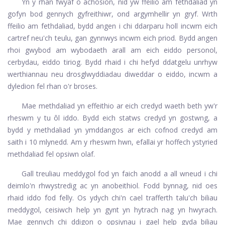
Yn y rhan fwyaf o achosion, nid yw ffeilio am fethdaliad yn
gofyn bod gennych gyfreithiwr, ond argymhellir yn gryf. Wrth
ffeilio am fethdaliad, bydd angen i chi ddarparu holl incwm eich
cartref neu'ch teulu, gan gynnwys incwm eich priod. Bydd angen
rhoi gwybod am wybodaeth arall am eich eiddo personol,
cerbydau, eiddo tiriog. Bydd rhaid i chi hefyd ddatgelu unrhyw
werthiannau neu drosglwyddiadau diweddar o eiddo, incwm a
dyledion fel rhan o'r broses.
Mae methdaliad yn effeithio ar eich credyd waeth beth yw'r
rheswm y tu ôl iddo. Bydd eich statws credyd yn gostwng, a
bydd y methdaliad yn ymddangos ar eich cofnod credyd am
saith i 10 mlynedd. Am y rheswm hwn, efallai yr hoffech ystyried
methdaliad fel opsiwn olaf.
Gall treuliau meddygol fod yn faich anodd a all wneud i chi
deimlo'n rhwystredig ac yn anobeithiol. Fodd bynnag, nid oes
rhaid iddo fod felly. Os ydych chi'n cael trafferth talu'ch biliau
meddygol, ceisiwch help yn gynt yn hytrach nag yn hwyrach.
Mae gennych chi ddigon o opsiynau i gael help gyda biliau