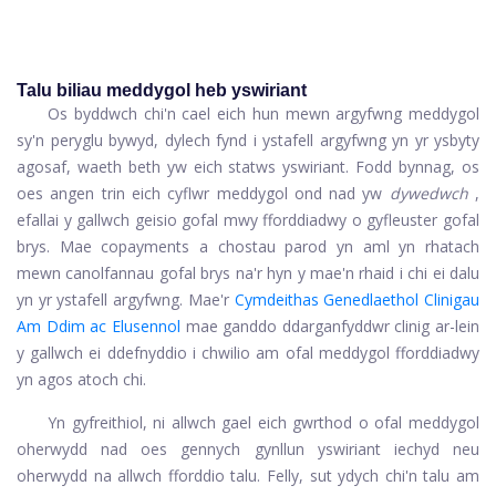
Talu biliau meddygol heb yswiriant
Os byddwch chi'n cael eich hun mewn argyfwng meddygol
sy'n peryglu bywyd, dylech fynd i ystafell argyfwng yn yr ysbyty
agosaf, waeth beth yw eich statws yswiriant. Fodd bynnag, os
oes angen trin eich cyflwr meddygol ond nad yw
dywedwch
,
efallai y gallwch geisio gofal mwy fforddiadwy o gyfleuster gofal
brys. Mae copayments a chostau parod yn aml yn rhatach
mewn canolfannau gofal brys na'r hyn y mae'n rhaid i chi ei dalu
yn yr ystafell argyfwng. Mae'r
Cymdeithas Genedlaethol Clinigau
Am Ddim ac Elusennol
mae ganddo ddarganfyddwr clinig ar-lein
y gallwch ei ddefnyddio i chwilio am ofal meddygol fforddiadwy
yn agos atoch chi.
Yn gyfreithiol, ni allwch gael eich gwrthod o ofal meddygol
oherwydd nad oes gennych gynllun yswiriant iechyd neu
oherwydd na allwch fforddio talu. Felly, sut ydych chi'n talu am