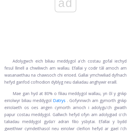
ad
Adolygwch eich biliau meddygol a'ch costau gofal iechyd
fesul llinell a chwiliwch am wallau. Efallai y codir tâl arnoch am
wasanaethau na chawsoch chi erioed. Gallai ymchwiliad dyfnach
hefyd ganfod cofnodion dyblyg neu daliadau anghywir eraill.
Mae gan hyd at 80% o filiau meddygol wallau, yn ôl y grŵp
eiriolwyr biliau meddygol
Datrys
. Gofynnwch am gymorth grŵp
eiriolaeth os oes angen cymorth arnoch i adolygu'ch gwaith
papur costau meddygol. Gallwch hefyd ofyn am adolygiad o'ch
taliadau meddygol gyda'r adran filio ysbytai. Efallai y bydd
gweithiwr cymdeithasol neu eiriolwr cleifion hefyd ar gael i'ch