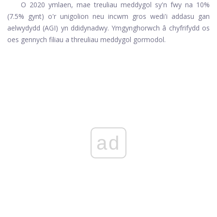
O 2020 ymlaen, mae treuliau meddygol sy'n fwy na 10%
(7.5% gynt) o'r unigolion neu incwm gros wedi'i addasu gan
aelwydydd (AGI) yn ddidynadwy. Ymgynghorwch â chyfrifydd os
oes gennych filiau a threuliau meddygol gormodol.
ad