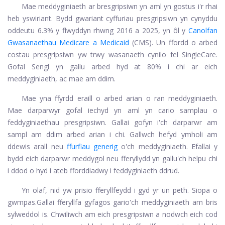
Mae meddyginiaeth ar bresgripsiwn yn aml yn gostus i'r rhai
heb yswiriant. Bydd gwariant cyffuriau presgripsiwn yn cynyddu
oddeutu 6.3% y flwyddyn rhwng 2016 a 2025, yn ôl y
Canolfan
Gwasanaethau Medicare a Medicaid
(CMS). Un ffordd o arbed
costau presgripsiwn yw trwy wasanaeth cynilo fel SingleCare.
Gofal Sengl
yn gallu arbed hyd at 80% i chi ar eich
meddyginiaeth, ac mae am ddim.
Mae yna ffyrdd eraill o arbed arian o ran meddyginiaeth.
Mae darparwyr gofal iechyd yn aml yn cario samplau o
feddyginiaethau presgripsiwn. Gallai gofyn i'ch darparwr am
sampl am ddim arbed arian i chi. Gallwch hefyd ymholi am
ddewis arall neu
ffurfiau generig
o'ch meddyginiaeth. Efallai y
bydd eich darparwr meddygol neu fferyllydd yn gallu'ch helpu chi
i ddod o hyd i ateb fforddiadwy i feddyginiaeth ddrud.
Yn olaf, nid yw prisio fferyllfeydd i gyd yr un peth. Siopa o
gwmpas.
Gallai fferyllfa gyfagos gario'ch meddyginiaeth am bris
sylweddol is. Chwiliwch am eich presgripsiwn a nodwch eich cod