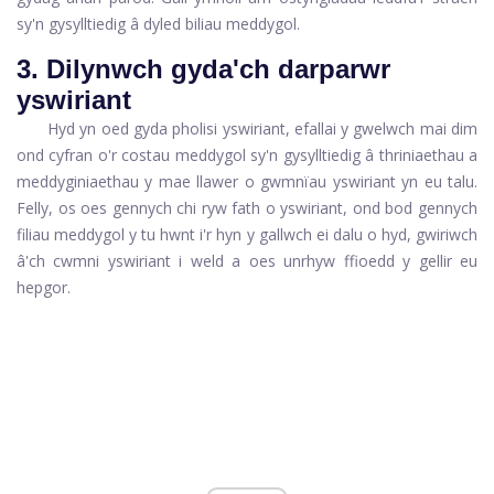
sy'n gysylltiedig â dyled biliau meddygol.
3. Dilynwch gyda'ch darparwr
yswiriant
Hyd yn oed gyda pholisi yswiriant, efallai y gwelwch mai dim
ond cyfran o'r costau meddygol sy'n gysylltiedig â thriniaethau a
meddyginiaethau y mae llawer o gwmnïau yswiriant yn eu talu.
Felly, os oes gennych chi ryw fath o yswiriant, ond bod gennych
filiau meddygol y tu hwnt i'r hyn y gallwch ei dalu o hyd, gwiriwch
â'ch cwmni yswiriant i weld a oes unrhyw ffioedd y gellir eu
hepgor.