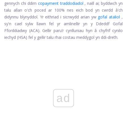
gennych chi ddim
copayment traddodiadol
, naill ai; byddwch yn
talu allan o'ch poced ar 100% nes eich bod yn cwrdd â'ch
didynnu blynyddol. Yr eithriad i sicrwydd arian yw
gofal ataliol
,
sy'n cael sylw llawn fel yr amlinellir yn y Ddeddf Gofal
Fforddiadwy (ACA). Gellir paru’r cynlluniau hyn â chyfrif cynilo
iechyd (HSA) fel y gellir talu rhai costau meddygol yn ddi-dreth.
ad