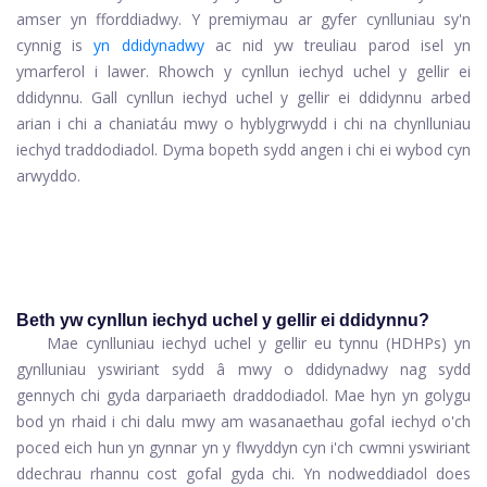
amser yn fforddiadwy. Y premiymau ar gyfer cynlluniau sy'n
cynnig is
yn ddidynadwy
ac nid yw treuliau parod isel yn
ymarferol i lawer. Rhowch y cynllun iechyd uchel y gellir ei
ddidynnu. Gall cynllun iechyd uchel y gellir ei ddidynnu arbed
arian i chi a chaniatáu mwy o hyblygrwydd i chi na chynlluniau
iechyd traddodiadol. Dyma bopeth sydd angen i chi ei wybod cyn
arwyddo.
Beth yw cynllun iechyd uchel y gellir ei ddidynnu?
Mae cynlluniau iechyd uchel y gellir eu tynnu (HDHPs) yn
gynlluniau yswiriant sydd â mwy o ddidynadwy nag sydd
gennych chi gyda darpariaeth draddodiadol. Mae hyn yn golygu
bod yn rhaid i chi dalu mwy am wasanaethau gofal iechyd o'ch
poced eich hun yn gynnar yn y flwyddyn cyn i'ch cwmni yswiriant
ddechrau rhannu cost gofal gyda chi. Yn nodweddiadol does