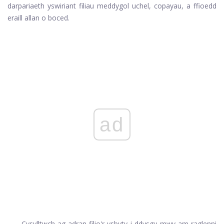
darpariaeth yswiriant filiau meddygol uchel, copayau, a ffioedd
eraill allan o boced.
ad
Cysylltwch ag adran filio'r ysbyty i ddysgu mwy am raglenni