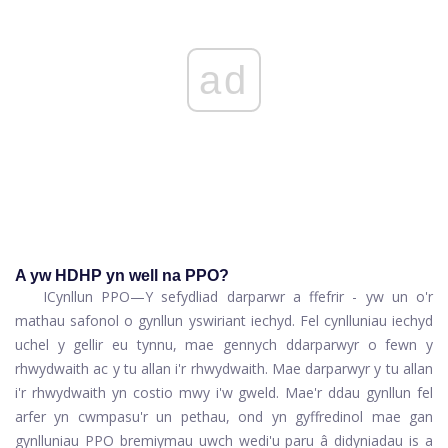
ad
A yw HDHP yn well na PPO?
I
Cynllun PPO
—Y sefydliad darparwr a ffefrir - yw un o'r
mathau safonol o gynllun yswiriant iechyd. Fel cynlluniau iechyd
uchel y gellir eu tynnu, mae gennych ddarparwyr o fewn y
rhwydwaith ac y tu allan i'r rhwydwaith. Mae darparwyr y tu allan
i'r rhwydwaith yn costio mwy i'w gweld. Mae'r ddau gynllun fel
arfer yn cwmpasu'r un pethau, ond yn gyffredinol mae gan
gynlluniau PPO bremiymau uwch wedi'u paru â didyniadau is a