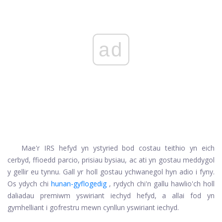
ad
Mae'r IRS hefyd yn ystyried bod costau teithio yn eich
cerbyd, ffioedd parcio, prisiau bysiau, ac ati yn gostau meddygol
y gellir eu tynnu. Gall yr holl gostau ychwanegol hyn adio i fyny.
Os ydych chi
hunan-gyflogedig
, rydych chi'n gallu hawlio'ch holl
daliadau premiwm yswiriant iechyd hefyd, a allai fod yn
gymhelliant i gofrestru mewn cynllun yswiriant iechyd.