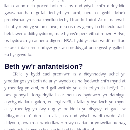
llai o arian o'ch poced bob mis os nad ydych chi'n defnyddio
gwasanaethau gofal iechyd yn aml, neu o gwbl. Mae'r
premiymau yn is na chynllun iechyd traddodiadol. Ac os na ewch
chi at y meddyg yn aml iawn, neu os oes gennych chi deulu bach
heb lawer o ddibynyddion, mae hynny'n perk eithaf mawr. Hefyd,
os byddwch yn adneuo digon i HSA, bydd yr arian wedi'i neilltuo
eisoes i dalu am unrhyw gostau meddygol annisgwyl y gallech
eu hysgwyddo.
Beth yw'r anfanteision?
Efallai y bydd cael premiwm is a didynnadwy uchel yn
ymddangos yn beth da ar yr wyneb os na fyddwch chi'n mynd at
y meddyg yn aml, ond gall weithio yn eich erbyn chi hefyd. Os
oes gennych longddrylliad car neu os byddwch yn datblygu
crychguriadau'r galon, er enghraifft, efallai y byddwch yn mynd
at y meddyg yn fwy nag yr oeddech yn disgwyl ei gael i'w
ddiagnosio a'i drin - a allai, os nad ydych wedi cwrdd â'ch
didynnu, arwain at wario llawer mwy o arian ar ymweliadau nag
y byddech chi gyda chynllun iechyd traddodiadol.