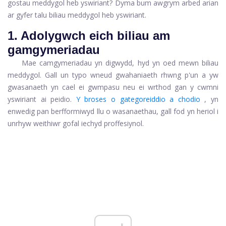
gostau meddygol heb yswiriant? Dyma bum awgrym arbed arian
ar gyfer talu biliau meddygol heb yswiriant.
1. Adolygwch eich biliau am
gamgymeriadau
Mae camgymeriadau yn digwydd, hyd yn oed mewn biliau
meddygol. Gall un typo wneud gwahaniaeth rhwng p'un a yw
gwasanaeth yn cael ei gwmpasu neu ei wrthod gan y cwmni
yswiriant ai peidio.
Y broses o gategoreiddio a chodio
, yn
enwedig pan berfformiwyd llu o wasanaethau, gall fod yn heriol i
unrhyw weithiwr gofal iechyd proffesiynol.