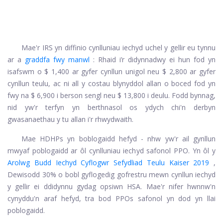
Mae'r IRS yn diffinio cynlluniau iechyd uchel y gellir eu tynnu
ar a
graddfa fwy manwl
: Rhaid i’r didynnadwy ei hun fod yn
isafswm o $ 1,400 ar gyfer cynllun unigol neu $ 2,800 ar gyfer
cynllun teulu, ac ni all y costau blynyddol allan o boced fod yn
fwy na $ 6,900 i berson sengl neu $ 13,800 i deulu. Fodd bynnag,
nid yw'r terfyn yn berthnasol os ydych chi'n derbyn
gwasanaethau y tu allan i'r rhwydwaith.
Mae HDHPs yn boblogaidd hefyd - nhw yw'r ail gynllun
mwyaf poblogaidd ar ôl cynlluniau iechyd safonol PPO. Yn ôl y
Arolwg Budd Iechyd Cyflogwr Sefydliad Teulu Kaiser 2019
,
Dewisodd 30% o bobl gyflogedig gofrestru mewn cynllun iechyd
y gellir ei ddidynnu gydag opsiwn HSA. Mae'r nifer hwnnw'n
cynyddu'n araf hefyd, tra bod PPOs safonol yn dod yn llai
poblogaidd.