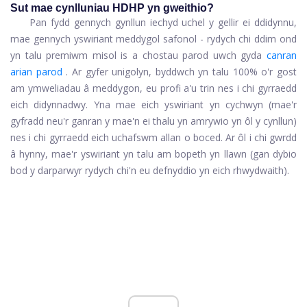
Sut mae cynlluniau HDHP yn gweithio?
Pan fydd gennych gynllun iechyd uchel y gellir ei ddidynnu,
mae gennych yswiriant meddygol safonol - rydych chi ddim ond
yn talu premiwm misol is a chostau parod uwch gyda
canran
arian parod
. Ar gyfer unigolyn, byddwch yn talu 100% o'r gost
am ymweliadau â meddygon, eu profi a'u trin nes i chi gyrraedd
eich didynnadwy. Yna mae eich yswiriant yn cychwyn (mae'r
gyfradd neu'r ganran y mae'n ei thalu yn amrywio yn ôl y cynllun)
nes i chi gyrraedd eich uchafswm allan o boced. Ar ôl i chi gwrdd
â hynny, mae'r yswiriant yn talu am bopeth yn llawn (gan dybio
bod y darparwyr rydych chi'n eu defnyddio yn eich rhwydwaith).