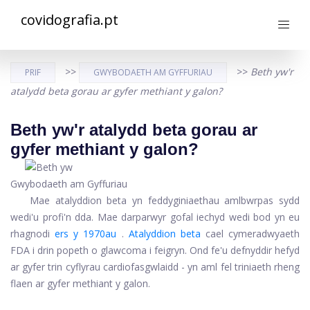
covidografia.pt
>>
>>
Beth yw'r
PRIF
GWYBODAETH AM GYFFURIAU
atalydd beta gorau ar gyfer methiant y galon?
Beth yw'r atalydd beta gorau ar
gyfer methiant y galon?
Gwybodaeth am Gyffuriau
Mae atalyddion beta yn feddyginiaethau amlbwrpas sydd
wedi'u profi'n dda. Mae darparwyr gofal iechyd wedi bod yn eu
rhagnodi
ers y 1970au
.
Atalyddion beta
cael cymeradwyaeth
FDA i drin popeth o glawcoma i feigryn. Ond fe'u defnyddir hefyd
ar gyfer trin cyflyrau cardiofasgwlaidd - yn aml fel triniaeth rheng
flaen ar gyfer methiant y galon.