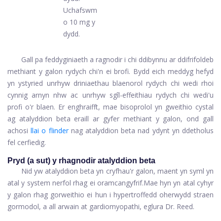
Uchafswm
o 10 mg y
dydd.
Gall pa feddyginiaeth a ragnodir i chi ddibynnu ar ddifrifoldeb
methiant y galon rydych chi'n ei brofi. Bydd eich meddyg hefyd
yn ystyried unrhyw driniaethau blaenorol rydych chi wedi rhoi
cynnig arnyn nhw ac unrhyw sgîl-effeithiau rydych chi wedi'u
profi o'r blaen. Er enghraifft, mae bisoprolol yn gweithio cystal
ag atalyddion beta eraill ar gyfer methiant y galon, ond gall
achosi
llai o flinder
nag atalyddion beta nad ydynt yn ddetholus
fel cerfiedig.
Pryd (a sut) y rhagnodir atalyddion beta
Nid yw atalyddion beta yn cryfhau'r galon, maent yn syml yn
atal y system nerfol rhag ei ​​oramcangyfrif.
Mae hyn yn atal cyhyr
y galon rhag gorweithio ei hun i hypertroffedd oherwydd straen
gormodol, a all arwain at gardiomyopathi, eglura Dr. Reed.