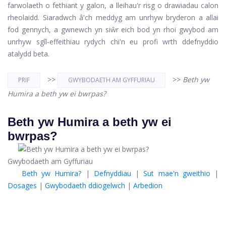
farwolaeth o fethiant y galon, a lleihau'r risg o drawiadau calon
rheolaidd. Siaradwch â'ch meddyg am unrhyw bryderon a allai
fod gennych, a gwnewch yn siŵr eich bod yn rhoi gwybod am
unrhyw sgîl-effeithiau rydych chi'n eu profi wrth ddefnyddio
atalydd beta.
>>
>>
Beth yw
PRIF
GWYBODAETH AM GYFFURIAU
Humira a beth yw ei bwrpas?
Beth yw Humira a beth yw ei
bwrpas?
Gwybodaeth am Gyffuriau
Beth yw Humira?
|
Defnyddiau
|
Sut mae'n gweithio
|
Dosages
|
Gwybodaeth ddiogelwch
|
Arbedion