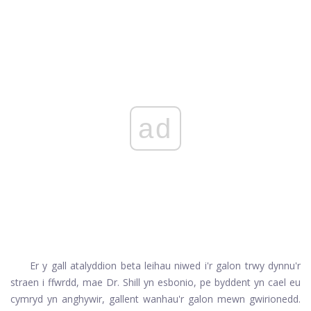
ad
Er y gall atalyddion beta leihau niwed i'r galon trwy dynnu'r
straen i ffwrdd, mae Dr. Shill yn esbonio, pe byddent yn cael eu
cymryd yn anghywir, gallent wanhau'r galon mewn gwirionedd.