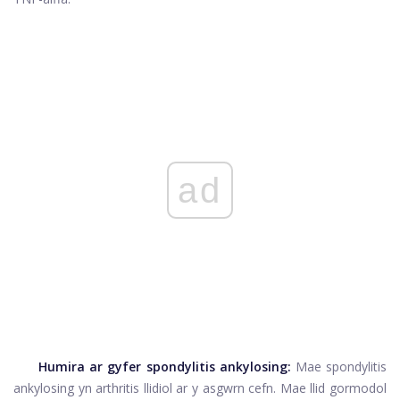
ad
Humira ar gyfer spondylitis ankylosing:
Mae spondylitis
ankylosing yn arthritis llidiol ar y asgwrn cefn. Mae llid gormodol