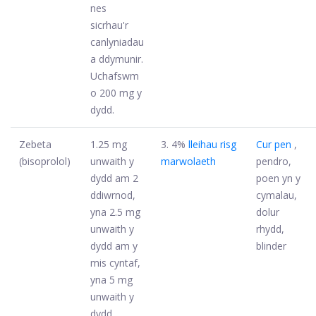
nes
sicrhau'r
canlyniadau
a ddymunir.
Uchafswm
o 200 mg y
dydd.
Zebeta
1.25 mg
3. 4%
lleihau risg
Cur pen
,
(bisoprolol)
unwaith y
marwolaeth
pendro,
dydd am 2
poen yn y
ddiwrnod,
cymalau,
yna 2.5 mg
dolur
unwaith y
rhydd,
dydd am y
blinder
mis cyntaf,
yna 5 mg
unwaith y
dydd.