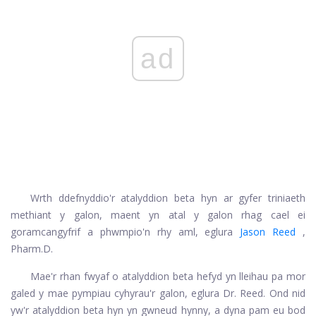
ad
Wrth ddefnyddio'r atalyddion beta hyn ar gyfer triniaeth
methiant y galon, maent yn atal y galon rhag cael ei
goramcangyfrif a phwmpio'n rhy aml, eglura
Jason Reed
,
Pharm.D.
Mae'r rhan fwyaf o atalyddion beta hefyd yn lleihau pa mor
galed y mae pympiau cyhyrau'r galon, eglura Dr. Reed. Ond nid
yw'r atalyddion beta hyn yn gwneud hynny, a dyna pam eu bod