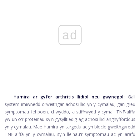
ad
Humira ar gyfer arthritis llidiol neu gwynegol:
Gall
system imiwnedd orweithgar achosi llid yn y cymalau, gan greu
symptomau fel poen, chwyddo, a stiffrwydd y cymal. TNF-alffa
yw un o'r proteinau sy'n gysylltiedig ag achosi llid anghyfforddus
yn y cymalau. Mae Humira yn targedu ac yn blocio gweithgaredd
TNF-alffa yn y cymalau, sy'n lleihau'r symptomau ac yn arafu