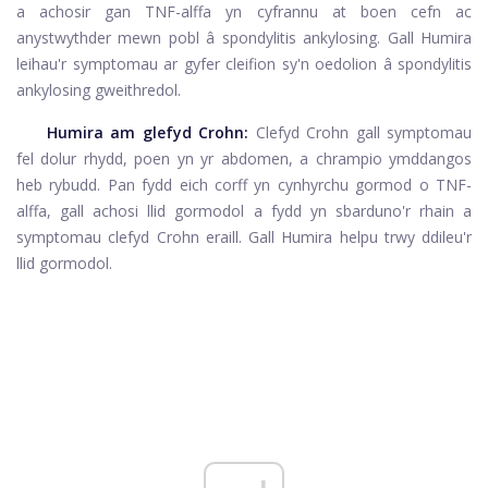
a achosir gan TNF-alffa yn cyfrannu at boen cefn ac
anystwythder mewn pobl â spondylitis ankylosing. Gall Humira
leihau'r symptomau ar gyfer cleifion sy'n oedolion â spondylitis
ankylosing gweithredol.
Humira am glefyd Crohn:
Clefyd Crohn
gall symptomau
fel dolur rhydd, poen yn yr abdomen, a chrampio ymddangos
heb rybudd. Pan fydd eich corff yn cynhyrchu gormod o TNF-
alffa, gall achosi llid gormodol a fydd yn sbarduno'r rhain a
symptomau clefyd Crohn eraill. Gall Humira helpu trwy ddileu'r
llid gormodol.