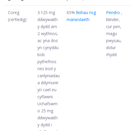
Coreg
3.125 mg
65%
lleihau risg
Pendro
,
(cerfiedig)
ddwywaith
marwolaeth
blinder,
y dydd am
cur pen,
2 wythnos,
magu
ac yna dos
pwysau,
yn cynyddu
dolur
bob
rhydd
pythefnos
nes bod y
canlyniadau
a ddymunir
yn cael eu
cyflawni.
Uchafswm
o 25 mg
ddwywaith
y dydd i