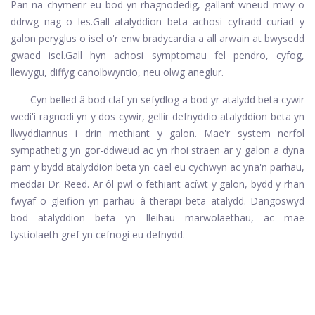
Pan na chymerir eu bod yn rhagnodedig, gallant wneud mwy o
ddrwg nag o les.
Gall atalyddion beta achosi cyfradd curiad y
galon peryglus o isel o'r enw bradycardia a all arwain at bwysedd
gwaed isel.
Gall hyn achosi symptomau fel pendro, cyfog,
llewygu, diffyg canolbwyntio, neu olwg aneglur.
Cyn belled â bod claf yn sefydlog a bod yr atalydd beta cywir
wedi'i ragnodi yn y dos cywir, gellir defnyddio atalyddion beta yn
llwyddiannus i drin methiant y galon. Mae'r system nerfol
sympathetig yn gor-ddweud ac yn rhoi straen ar y galon a dyna
pam y bydd atalyddion beta yn cael eu cychwyn ac yna'n parhau,
meddai Dr. Reed. Ar ôl pwl o fethiant acíwt y galon, bydd y rhan
fwyaf o gleifion yn parhau â therapi beta atalydd. Dangoswyd
bod atalyddion beta yn lleihau marwolaethau, ac mae
tystiolaeth gref yn cefnogi eu defnydd.