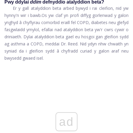
Pwy ddylai
ddim
defnyddio atalyddion beta?
Er y gall atalyddion beta arbed bywyd i rai cleifion, nid yw
hynny'n wir i bawb.
Os yw claf yn profi
diffyg gorlenwad y galon
ynghyd â chyflyrau comorbid eraill fel COPD, diabetes neu glefyd
fasgwlaidd ymylol, efallai nad atalyddion beta yw'r cwrs cywir o
driniaeth. Dylai atalyddion beta gael eu hosgoi gan gleifion sydd
ag asthma a COPD, meddai Dr. Reed. Nid ydyn nhw chwaith yn
syniad da i gleifion sydd â chyfradd curiad y galon araf neu
bwysedd gwaed isel.
ad