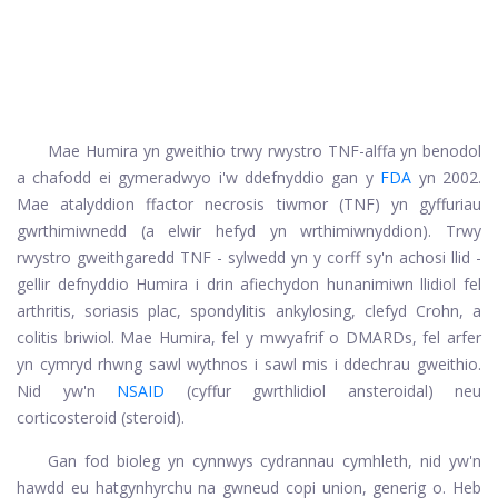
Mae Humira yn gweithio trwy rwystro TNF-alffa yn benodol
a chafodd ei gymeradwyo i'w ddefnyddio gan y
FDA
yn 2002.
Mae atalyddion ffactor necrosis tiwmor (TNF) yn gyffuriau
gwrthimiwnedd (a elwir hefyd yn wrthimiwnyddion). Trwy
rwystro gweithgaredd TNF - sylwedd yn y corff sy'n achosi llid -
gellir defnyddio Humira i drin afiechydon hunanimiwn llidiol fel
arthritis, soriasis plac, spondylitis ankylosing, clefyd Crohn, a
colitis briwiol. Mae Humira, fel y mwyafrif o DMARDs, fel arfer
yn cymryd rhwng sawl wythnos i sawl mis i ddechrau gweithio.
Nid yw'n
NSAID
(cyffur gwrthlidiol ansteroidal) neu
corticosteroid (steroid).
Gan fod bioleg yn cynnwys cydrannau cymhleth, nid yw'n
hawdd eu hatgynhyrchu na gwneud copi union, generig o. Heb