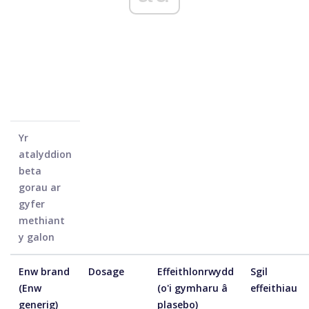
Yr
atalyddion
beta
gorau ar
gyfer
methiant
y galon
Enw brand
Dosage
Effeithlonrwydd
Sgil
(Enw
(o'i gymharu â
effeithiau
generig)
plasebo)