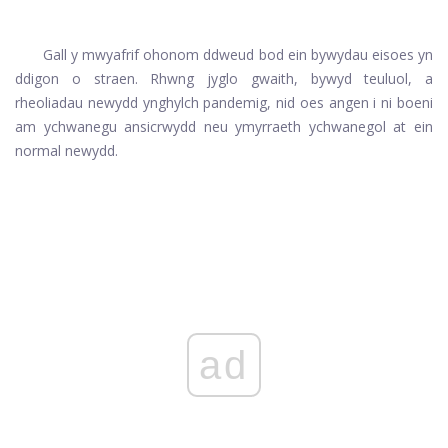
Gall y mwyafrif ohonom ddweud bod ein bywydau eisoes yn
ddigon o straen. Rhwng jyglo gwaith, bywyd teuluol, a
rheoliadau newydd ynghylch pandemig, nid oes angen i ni boeni
am ychwanegu ansicrwydd neu ymyrraeth ychwanegol at ein
normal newydd.
ad