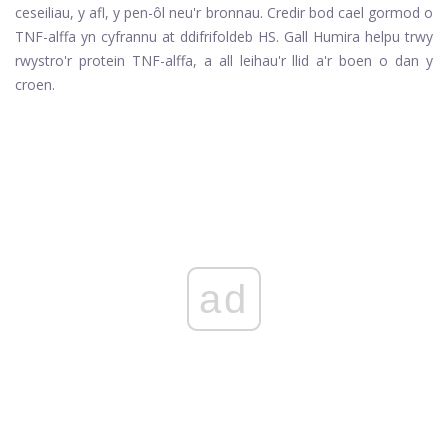
ceseiliau, y afl, y pen-ôl neu'r bronnau. Credir bod cael gormod o
TNF-alffa yn cyfrannu at ddifrifoldeb HS. Gall Humira helpu trwy
rwystro'r protein TNF-alffa, a all leihau'r llid a'r boen o dan y
croen.
ad