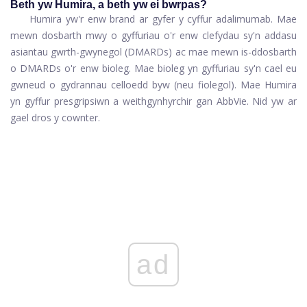
Beth yw Humira, a beth yw ei bwrpas?
Humira yw'r enw brand ar gyfer y cyffur adalimumab. Mae
mewn dosbarth mwy o gyffuriau o'r enw clefydau sy'n addasu
asiantau gwrth-gwynegol (DMARDs) ac mae mewn is-ddosbarth
o DMARDs o'r enw bioleg. Mae bioleg yn gyffuriau sy'n cael eu
gwneud o gydrannau celloedd byw (neu fiolegol). Mae Humira
yn gyffur presgripsiwn a weithgynhyrchir gan AbbVie. Nid yw ar
gael dros y cownter.
ad