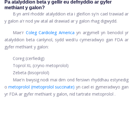
Pa atalyddion beta y gellir eu defnyddio ar gyfer
methiant y galon?
B.
yn aml rhoddir atalyddion eta i gleifion sy'n cael trawiad ar
y galon a'r nod yw atal ail drawiad ar y galon rhag digwydd.
Mae'r
Coleg Cardioleg America
yn argymell yn benodol yr
atalyddion beta canlynol, sydd wedi'u cymeradwyo gan FDA ar
gyfer methiant y galon:
Coreg (cerfiedig)
Toprol XL (cryno metoprolol)
Zebeta (bisoprolol)
Mae'n bwysig nodi mai dim ond fersiwn rhyddhau estynedig
o
metoprolol (metoprolol succinate)
yn cael ei gymeradwyo gan
yr FDA ar gyfer methiant y galon, nid
tartrate metoprolol
.