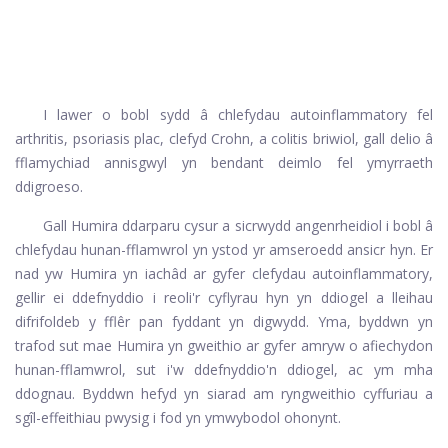
I lawer o bobl sydd â chlefydau autoinflammatory fel
arthritis, psoriasis plac, clefyd Crohn, a colitis briwiol, gall delio â
fflamychiad annisgwyl yn bendant deimlo fel ymyrraeth
ddigroeso.
Gall Humira ddarparu cysur a sicrwydd angenrheidiol i bobl â
chlefydau hunan-fflamwrol yn ystod yr amseroedd ansicr hyn. Er
nad yw Humira yn iachâd ar gyfer clefydau autoinflammatory,
gellir ei ddefnyddio i reoli'r cyflyrau hyn yn ddiogel a lleihau
difrifoldeb y fflêr pan fyddant yn digwydd. Yma, byddwn yn
trafod sut mae Humira yn gweithio ar gyfer amryw o afiechydon
hunan-fflamwrol, sut i'w ddefnyddio'n ddiogel, ac ym mha
ddognau. Byddwn hefyd yn siarad am ryngweithio cyffuriau a
sgîl-effeithiau pwysig i fod yn ymwybodol ohonynt.