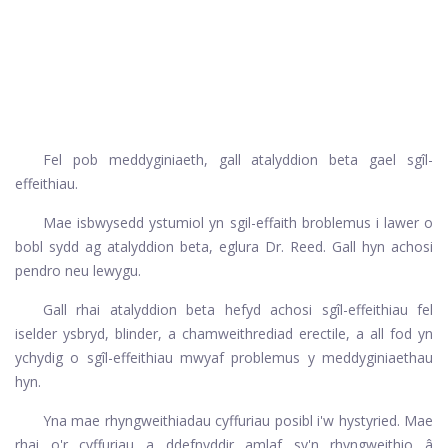
Fel pob meddyginiaeth, gall atalyddion beta gael sgîl-
effeithiau.
Mae isbwysedd ystumiol yn sgil-effaith broblemus i lawer o
bobl sydd ag atalyddion beta, eglura Dr. Reed. Gall hyn achosi
pendro neu lewygu.
Gall rhai atalyddion beta hefyd achosi sgîl-effeithiau fel
iselder ysbryd, blinder, a chamweithrediad erectile, a all fod yn
ychydig o sgîl-effeithiau mwyaf problemus y meddyginiaethau
hyn.
Yna mae rhyngweithiadau cyffuriau posibl i'w hystyried
. Mae
rhai o'r cyffuriau a ddefnyddir amlaf sy'n rhyngweithio â