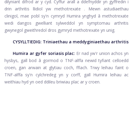
dilyniant difrod ar y cyd. Cyffur arall a ddefnyddir yn gyffredin i
drin arthritis llidiol yw
methotrexate
. Mewn astudiaethau
clinigol, mae pobl sy'n cymryd Humira ynghyd â methotrexate
wedi dangos gwelliant sylweddol yn symptomau arthritis
gwynegol gweithredol dros gymryd methotrexate yn unig.
CYSYLLTIEDIG:
Triniaethau a meddyginiaethau arthritis
Humira ar gyfer soriasis plac:
Er nad yw'r union achos yn
hysbys, gall bod â gormod o TNF-alffa newid tyfiant celloedd
croen, gan arwain at glytiau coch, fflach. Trwy leihau faint o
TNF-alffa sy'n cylchredeg yn y corff, gall Humira leihau ac
weithiau hyd yn oed ddileu briwiau plac ar y croen.