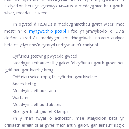
atalyddion beta yn cynnwys NSAIDs a meddyginiaethau gwrth-
wlser, meddai Dr. Reed.
Yn ogystal â NSAIDs a meddyginiaethau gwrth-wlser, mae
rhestr hir o
rhyngweithio posibl
i fod yn ymwybodol o. Dylai
cleifion siarad â'u meddygon am ddiogelwch triniaeth atalydd
beta os ydyn nhw'n cymryd unrhyw un o'r canlynol:
Cyffuriau gostwng pwysedd gwaed
Meddyginiaethau eraill y galon fel cyffuriau gwrth-groen neu
gyffuriau gwrthiarrhythmig
Cyffuriau seicotropig fel cyffuriau gwrthiselder
Anaestheteg
Meddyginiaethau statin
Warfarin
Meddyginiaethau diabetes
Rhai gwrthfiotigau fel Rifampin
Yn y rhan fwyaf o achosion, mae atalyddion beta yn
driniaeth effeithiol ar gyfer methiant y galon, gan leihau'r risg o