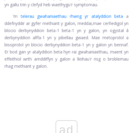
yn gallu trin y clefyd heb waethygu'r symptomau.
Yn
telerau gwahaniaethau
rhwng yr atalyddion beta
a
ddefnyddir ar gyfer methiant y galon, meddai,
mae cerfiedigol yn
blocio derbynyddion beta-1 beta-1 yn y galon, yn ogystal â
derbynyddion alffa-1 yn y pibellau gwaed. Mae metoprolol a
bisoprolol yn blocio derbynyddion beta-1 yn y galon yn bennaf.
Er bod gan yr atalyddion beta hyn rai gwahaniaethau, maent yn
effeithiol wrth amddiffyn y galon a lleihau'r risg o broblemau
rhag methiant y galon.
ad