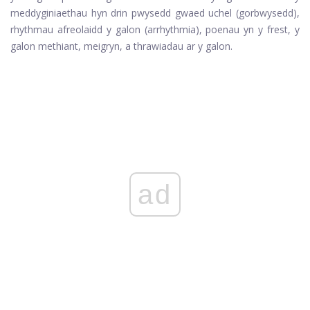
meddyginiaethau hyn drin pwysedd gwaed uchel (gorbwysedd),
rhythmau afreolaidd y galon (arrhythmia), poenau yn y frest, y
galon
methiant, meigryn, a thrawiadau ar y galon.
ad