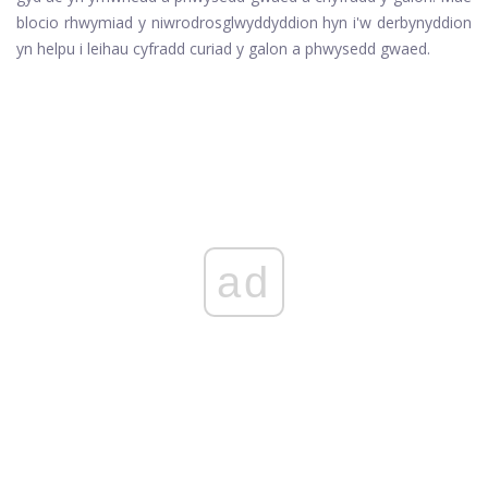
blocio rhwymiad y niwrodrosglwyddyddion hyn i'w derbynyddion
yn helpu i leihau cyfradd curiad y galon a phwysedd gwaed.
ad