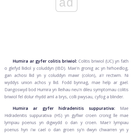
ad
Humira ar gyfer colitis briwiol:
Colitis briwiol (UC)
yn fath
o glefyd llidiol y coluddyn (IBD). Mae'n gronig ac yn hirhoedlog,
gan achosi llid yn y coluddyn mawr (colon), a'r rectwm. Ni
wyddys union achos y llid. Fodd bynnag, mae help ar gael.
Dangoswyd bod Humira yn lleihau neu'n dileu symptomau colitis
briwiol fel dolur rhydd aml a brys, colli pwysau, cyfog a blinder.
Humira ar gyfer hidradenitis suppurativa:
Mae
Hidradenitis suppurativa (HS) yn gyflwr croen cronig lle mae
lympiau poenus yn digwydd o dan y croen. Mae'r lympiau
poenus hyn i'w cael o dan groen sy'n dwyn chwarren yn y