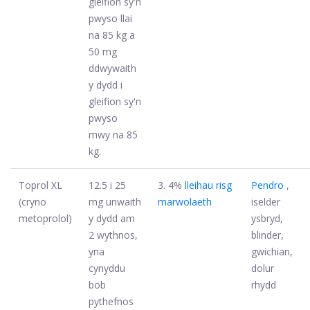
gleifion sy'n
pwyso llai
na 85 kg a
50 mg
ddwywaith
y dydd i
gleifion sy'n
pwyso
mwy na 85
kg.
Toprol XL
12.5 i 25
3. 4%
lleihau risg
Pendro
,
(cryno
mg unwaith
marwolaeth
iselder
metoprolol)
y dydd am
ysbryd,
2 wythnos,
blinder,
yna
gwichian,
cynyddu
dolur
bob
rhydd
pythefnos