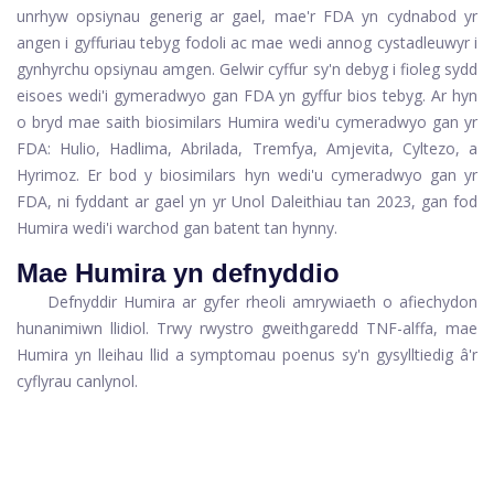
unrhyw opsiynau generig ar gael, mae'r FDA yn cydnabod yr
angen i gyffuriau tebyg fodoli ac mae wedi annog cystadleuwyr i
gynhyrchu opsiynau amgen. Gelwir cyffur sy'n debyg i fioleg sydd
eisoes wedi'i gymeradwyo gan FDA yn gyffur bios tebyg. Ar hyn
o bryd mae saith biosimilars Humira wedi'u cymeradwyo gan yr
FDA: Hulio, Hadlima, Abrilada, Tremfya, Amjevita, Cyltezo, a
Hyrimoz. Er bod y biosimilars hyn wedi'u cymeradwyo gan yr
FDA, ni fyddant ar gael yn yr Unol Daleithiau tan 2023, gan fod
Humira wedi'i warchod gan batent tan hynny.
Mae Humira yn defnyddio
Defnyddir Humira ar gyfer rheoli amrywiaeth o afiechydon
hunanimiwn llidiol. Trwy rwystro gweithgaredd TNF-alffa, mae
Humira yn lleihau llid a symptomau poenus sy'n gysylltiedig â'r
cyflyrau canlynol.