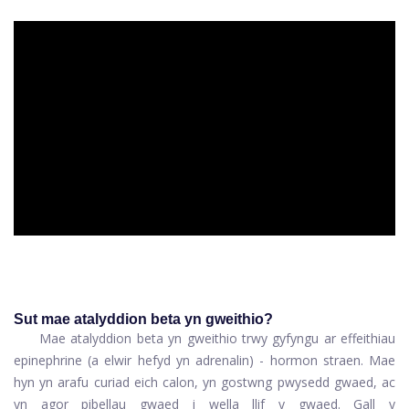
ad
Sut mae atalyddion beta yn gweithio?
Mae atalyddion beta yn gweithio trwy gyfyngu ar effeithiau
epinephrine (a elwir hefyd yn adrenalin) - hormon straen. Mae
hyn yn arafu curiad eich calon, yn gostwng pwysedd gwaed, ac
yn agor pibellau gwaed i wella llif y gwaed. Gall y