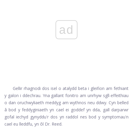
ad
Gellir rhagnodi dos isel o atalydd beta i gleifion am fethiant
y galon i ddechrau. Yna gallant fonitro am unrhyw sgîl-effeithiau
o dan oruchwyliaeth meddyg am wythnos neu ddwy. Cyn belled
â bod y feddyginiaeth yn cael ei goddef yn dda, gall darparwr
gofal iechyd gynyddu'r dos yn raddol nes bod y symptomau'n
cael eu lleddfu, yn ôl Dr. Reed.