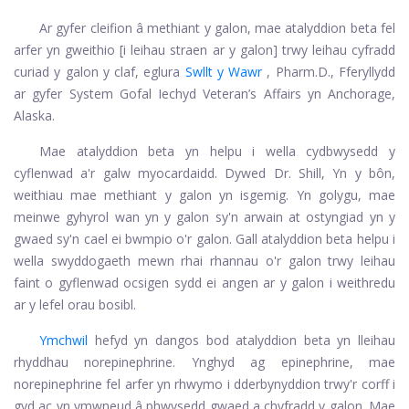
Ar gyfer cleifion â methiant y galon, mae atalyddion beta fel
arfer yn gweithio [i leihau straen ar y galon] trwy leihau cyfradd
curiad y galon y claf, eglura
Swllt y Wawr
, Pharm.D., Fferyllydd
ar gyfer System Gofal Iechyd Veteran’s Affairs yn Anchorage,
Alaska.
Mae atalyddion beta yn helpu i wella cydbwysedd y
cyflenwad a'r galw myocardaidd. Dywed Dr. Shill, Yn y bôn,
weithiau mae methiant y galon yn isgemig. Yn golygu, mae
meinwe gyhyrol wan yn y galon sy'n arwain at ostyngiad yn y
gwaed sy'n cael ei bwmpio o'r galon. Gall atalyddion beta helpu i
wella swyddogaeth mewn rhai rhannau o'r galon trwy leihau
faint o gyflenwad ocsigen sydd ei angen ar y galon i weithredu
ar y lefel orau bosibl.
Ymchwil
hefyd yn dangos bod atalyddion beta yn lleihau
rhyddhau norepinephrine. Ynghyd ag epinephrine, mae
norepinephrine fel arfer yn rhwymo i dderbynyddion trwy'r corff i
gyd ac yn ymwneud â phwysedd gwaed a chyfradd y galon. Mae