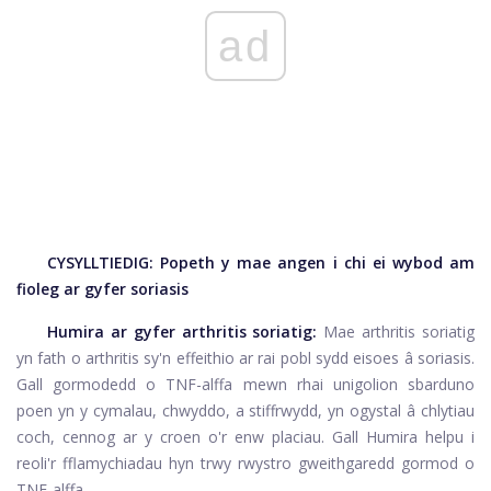
ad
CYSYLLTIEDIG:
Popeth y mae angen i chi ei wybod am
fioleg ar gyfer soriasis
Humira ar gyfer arthritis soriatig:
Mae arthritis soriatig
yn fath o arthritis sy'n effeithio ar rai pobl sydd eisoes â soriasis.
Gall gormodedd o TNF-alffa mewn rhai unigolion sbarduno
poen yn y cymalau, chwyddo, a stiffrwydd, yn ogystal â chlytiau
coch, cennog ar y croen o'r enw placiau. Gall Humira helpu i
reoli'r fflamychiadau hyn trwy rwystro gweithgaredd gormod o
TNF-alffa.