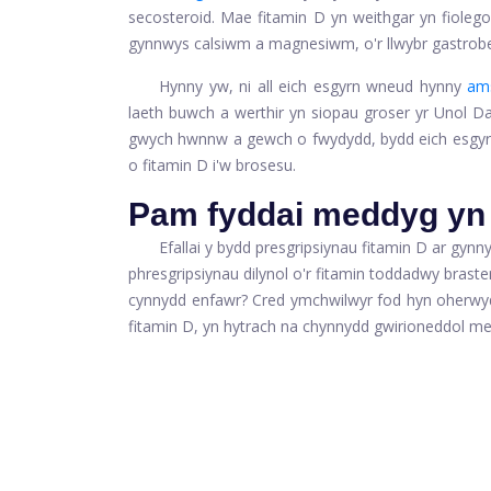
secosteroid. Mae fitamin D yn weithgar yn fiolego
gynnwys calsiwm a magnesiwm, o'r llwybr gastrobe
Hynny yw, ni all eich esgyrn wneud hynny
am
laeth buwch a werthir yn siopau groser yr Unol Dal
gwych hwnnw a gewch o fwydydd, bydd eich esgyrn 
o fitamin D i'w brosesu.
Pam fyddai meddyg yn 
Efallai y bydd presgripsiynau fitamin D ar gynn
phresgripsiynau dilynol o'r fitamin toddadwy bras
cynnydd enfawr? Cred ymchwilwyr fod hyn oherwyd
fitamin D, yn hytrach na chynnydd gwirioneddol m