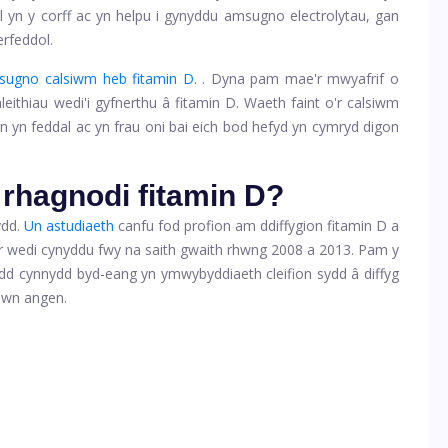
l yn y corff ac yn helpu i gynyddu amsugno electrolytau, gan
rfeddol.
sugno calsiwm heb fitamin D.
. Dyna pam mae'r mwyafrif o
eithiau wedi'i gyfnerthu â fitamin D. Waeth faint o'r calsiwm
yn feddal ac yn frau oni bai eich bod hefyd yn cymryd digon
rhagnodi fitamin D?
ydd.
Un astudiaeth
canfu fod profion am ddiffygion fitamin D a
ter wedi cynyddu fwy na saith gwaith rhwng 2008 a 2013. Pam y
d cynnydd byd-eang yn ymwybyddiaeth cleifion sydd â diffyg
ewn angen.