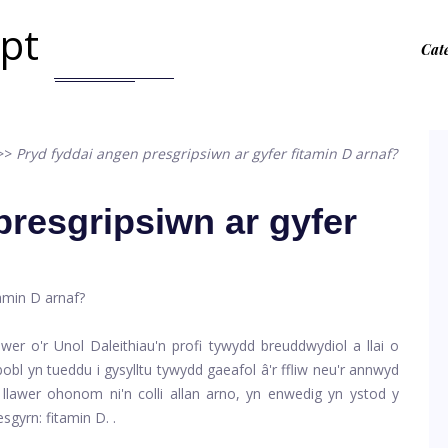
.pt
Cat
>>
Pryd fyddai angen presgripsiwn ar gyfer fitamin D arnaf?
presgripsiwn ar gyfer
er o'r Unol Daleithiau'n profi tywydd breuddwydiol a llai o
obl yn tueddu i gysylltu tywydd gaeafol â'r ffliw neu'r annwyd
llawer ohonom ni'n colli allan arno, yn enwedig yn ystod y
esgyrn:
fitamin D.
.