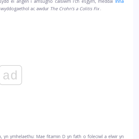
sydd ei angen i amsugno calsiwm i'ch esgyrn, meddai
Inna
swyddogaethol ac awdur
The Crohn’s a Colitis Fix
.
ad
, yn ymhelaethu: Mae fitamin D yn fath o foleciwl a elwir yn