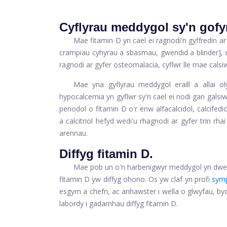
Cyflyrau meddygol sy'n gofy
Mae fitamin D yn cael ei ragnodi'n gyffredin ar
crampiau cyhyrau a sbasmau, gwendid a blinder], 
ragnodi ar gyfer osteomalacia, cyflwr lle mae cals
Mae yna gyflyrau meddygol eraill a allai o
hypocalcemia yn gyflwr sy'n cael ei nodi gan gal
penodol o fitamin D o'r enw alfacalcidol, calcifediol
a calcitriol hefyd wedi'u rhagnodi ar gyfer trin rh
arennau.
Diffyg fitamin D.
Mae pob un o'n harbenigwyr meddygol yn dweu
fitamin D yw diffyg ohono. Os yw claf yn profi
symp
esgyrn a chefn, ac anhawster i wella o glwyfau, b
labordy i gadarnhau diffyg fitamin D.