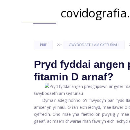
covidografia
>>
PRIF
GWYBODAETH AM GYFFURIAU
Pryd fyddai angen 
fitamin D arnaf?
Gwybodaeth am Gyffuriau
Dyma'r adeg honno o'r flwyddyn pan fydd llaw
amser yn yr haul. O ran eich iechyd, mae llawer o b
cyffredin. Ond mae yna faetholion pwysig y mae 
gaeaf, ac mae'n chwarae rhan fawr yn eich iechyd 