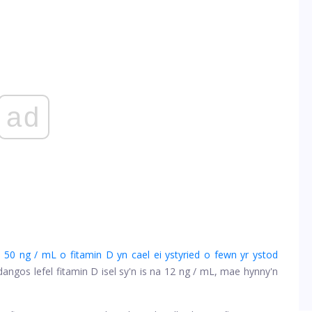
ad
i 50 ng / mL o fitamin D yn cael ei ystyried o fewn yr ystod
dangos lefel fitamin D isel sy'n is na 12 ng / mL, mae hynny'n