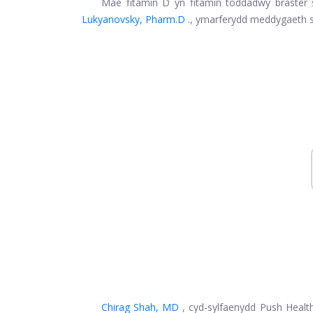
Mae fitamin D yn fitamin toddadwy braster 
Lukyanovsky, Pharm.D
., ymarferydd meddygaeth 
Chirag Shah, MD
, cyd-sylfaenydd Push Health