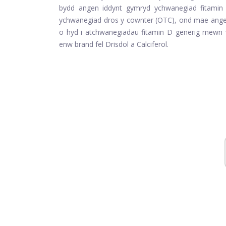
bydd angen iddynt gymryd ychwanegiad fitamin 
ychwanegiad dros y cownter (OTC), ond mae angen
o hyd i atchwanegiadau fitamin D generig mewn ff
enw brand fel Drisdol a Calciferol.