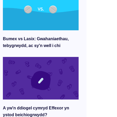
Bumex vs Lasix: Gwahaniaethau,
tebygrwydd, ac sy'n well i chi
A yw'n ddiogel cymryd Effexor yn
ystod beichiogrwydd?