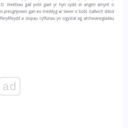
D. Weithiau gall pobl gael yr hyn sydd ei angen arnynt o
 presgripsiwn gan eu meddyg ar lawer o bobl. Gallwch ddod
eryllfeydd a siopau cyffuriau yn ogystal ag atchwanegiadau
ad