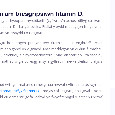
n am bresgripsiwn fitamin D.
 gyfer hypoparathyroidiaeth [cyflwr sy'n achosi diffyg calsiwm,
meddai Dr. Lukyanovsky. Efallai y bydd meddygon hefyd yn ei
iwm yn disbyddu o'r asgwrn.
lygu bod angen presgripsiwn fitamin D. Er enghraifft, mae
siwm annigonol yn y gwaed. Mae meddygon yn ei drin â mathau
, calcitriol, a dihydrotachysterol. Mae alfacalcidol, calcifediol,
ai mathau o glefyd esgyrn sy'n gyffredin mewn cleifion dialysis
d wrthym mai un o'r rhesymau mwyaf cyffredin dros ragnodi
tomau diffyg fitamin D.
, megis colli esgyrn, colli gwallt, poen
ydd eu darparwr gofal iechyd yn fwyaf tebygol o archebu prawf