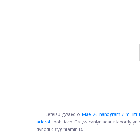
Lefelau gwaed o
Mae 20 nanogram / mililitr 
arferol
i bobl iach. Os yw canlyniadau'r labordy yn 
dynodi diffyg fitamin D.