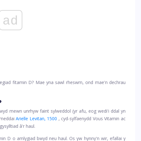
ad
negiad fitamin D? Mae yna sawl rheswm, ond mae'n dechrau
?
bwyd mewn unrhyw faint sylweddol (yr afu, eog wedi'i ddal yn
, meddai
Arielle Levitan, 1500
, cyd-sylfaenydd Vous Vitamin ac
gysylltiad â'r haul.
min D o amlygiad bwyd neu haul. Os yw hynny'n wir, efallai y