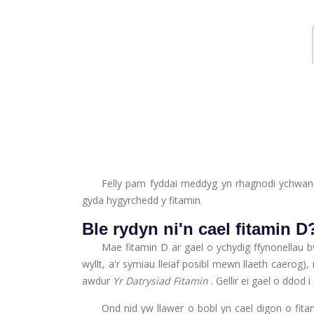
Felly pam fyddai meddyg yn rhagnodi ychwa
gyda hygyrchedd y fitamin.
Ble rydyn ni'n cael fitamin D
Mae fitamin D ar gael o ychydig ffynonellau 
wyllt, a'r symiau lleiaf posibl mewn llaeth caerog)
awdur
Yr Datrysiad Fitamin
. Gellir ei gael o ddod i 
Ond nid yw llawer o bobl yn cael digon o fita