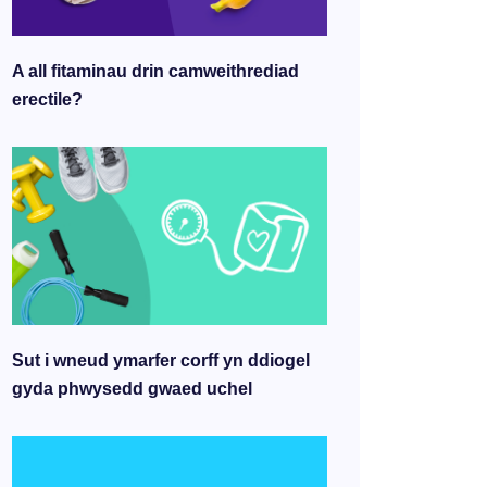
A all fitaminau drin camweithrediad
erectile?
Sut i wneud ymarfer corff yn ddiogel
gyda phwysedd gwaed uchel