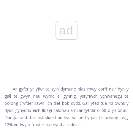
ad
Ar gyfer yr yfwr te sy'n dymuno blas mwy corff na'r hyn y
gall te gwyn neu wyrdd ei gynnig, ystyriwch ychwanegu te
oolong cryfder llawn i'ch diet bob dydd. Gall yfed tua 40 owns y
dydd gynyddu eich llosgi calorïau amcangyfrifir o 60 o galorïau.
Dangosodd rhai astudiaethau hyd yn oed y gall te oolong losgi
12% yn fwy o fraster na mynd ar ddeiet.