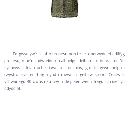
Te gwyn yw'r lleiaf o brosesu pob te ac oherwydd ei ddiffyg
prosesu, mae'n cadw eiddo a all helpu i leihau storio braster. Yn
cynnwys lefelau uchel iawn o catechins, gall te gwyn helpu i
rwystro braster rhag mynd i mewn i'r gell i'w storio. Ceisiwch
ychwanegu 40 owns neu fwy o de plaen wedi'i fragu i'ch diet yn
ddyddiol.