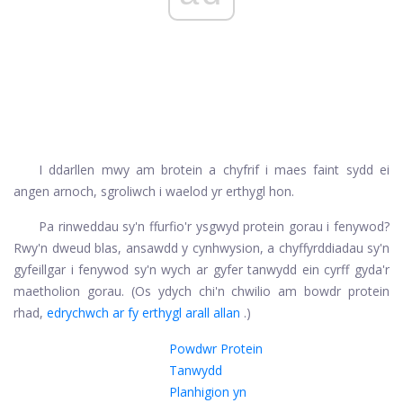
I ddarllen mwy am brotein a chyfrif i maes faint sydd ei
angen arnoch, sgroliwch i waelod yr erthygl hon.
Pa rinweddau sy'n ffurfio'r ysgwyd protein gorau i fenywod?
Rwy'n dweud blas, ansawdd y cynhwysion, a chyffyrddiadau sy'n
gyfeillgar i fenywod sy'n wych ar gyfer tanwydd ein cyrff gyda'r
maetholion gorau. (Os ydych chi'n chwilio am bowdr protein
rhad,
edrychwch ar fy erthygl arall allan
.)
Powdwr Protein
Tanwydd
Planhigion yn