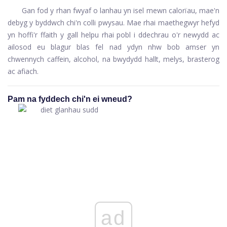
Gan fod y rhan fwyaf o lanhau yn isel mewn calorïau, mae'n
debyg y byddwch chi'n colli pwysau. Mae rhai maethegwyr hefyd
yn hoffi'r ffaith y gall helpu rhai pobl i ddechrau o'r newydd ac
ailosod eu blagur blas fel nad ydyn nhw bob amser yn
chwennych caffein, alcohol, na bwydydd hallt, melys, brasterog
ac afiach.
Pam na fyddech chi'n ei wneud?
ad