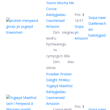
You’re Mocha Me
Cocoa
Adolygiadau
Pris:
$
Siopa nawr
Cwsmeriaid
18.97
Darllenwch
Amazon
Siopa
ein
Dim siwgrau
yn
hadolygiad
wedi'u
Amazon
hychwanegu
Yn
cymysgu'n dda
Dim blas
stevia
Powdwr Protein
Delight FitMiss:
Ysgwyd Maethol
Adolygiadau
Cwsmeriaid
Amazon
Pris:
$
Cymysgedd
Siopa nawr