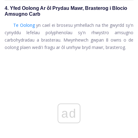
4. Yfed Oolong Ar ôl Prydau Mawr, Brasterog i Blocio
Amsugno Carb
Te Oolong
yn cael ei brosesu ymhellach na the gwyrdd sy'n
cynyddu lefelau polyphenolau sy'n rhwystro amsugno
carbohydradau a brasterau. Mwynhewch gwpan 8 owns o de
oolong plaen wedi'i fragu ar ôl unrhyw bryd mawr, brasterog.
ad