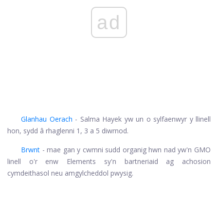
ad
Glanhau Oerach
- Salma Hayek yw un o sylfaenwyr y llinell
hon, sydd â rhaglenni 1, 3 a 5 diwrnod.
Brwnt
- mae gan y cwmni sudd organig hwn nad yw'n GMO
linell o'r enw Elements sy'n bartneriaid ag achosion
cymdeithasol neu amgylcheddol pwysig.