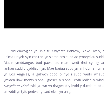
ad
Nid enwogion yn unig fel Gwyneth Paltrow, Blake Lively, a
Salma Hayek sy'n caru ac yn siarad am sudd ac ymprydiau sudd.
Mae'n ymddangos bod pawb a'u mam wedi rhoi cynnig ar
lanhau sudd y dyddiau hyn. Mae bariau sudd ym mhobman yma
yn Los Angeles, a gallwch ddod o hyd i sudd wedi'i wneud
ymlaen llaw mewn siopau groser a siopau coffi ledled y wlad.
Diwydiant Diod
cylchgrawn yn rhagweld y bydd y duedd sudd a
smwddi yn tyfu pedwar y cant eleni yn unig.