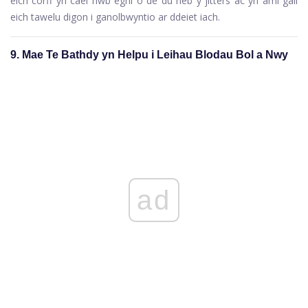
eich corff yn cael hwb egni o de du heb y jitters ac yn aml gall
eich tawelu digon i ganolbwyntio ar ddeiet iach.
9. Mae Te Bathdy yn Helpu i Leihau Blodau Bol a Nwy
ad