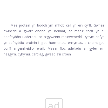
Mae protein yn bodoli ym mhob cell yn ein cyrff. Gwneir
ewinedd a gwallt ohono yn bennaf, ac mae'r corff yn ei
ddefnyddio i adeiladu ac atgyweirio meinweoedd. Rydym hefyd
yn defnyddio protein i greu hormonau, ensymau, a chemegau
corff angenrheidiol eraill. Mae'n floc adeiladu ar gyfer ein
hesgyrn, cyhyrau, cartilag, gwaed a'n croen.
ad