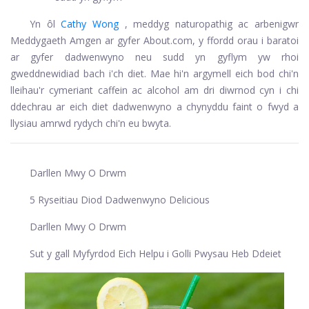
Yn ôl
Cathy Wong
, meddyg naturopathig ac arbenigwr
Meddygaeth Amgen ar gyfer About.com, y ffordd orau i baratoi
ar gyfer dadwenwyno neu sudd yn gyflym yw rhoi
gweddnewidiad bach i'ch diet. Mae hi'n argymell eich bod chi'n
lleihau'r cymeriant caffein ac alcohol am dri diwrnod cyn i chi
ddechrau ar eich diet dadwenwyno a chynyddu faint o fwyd a
llysiau amrwd rydych chi'n eu bwyta.
Darllen Mwy O Drwm
5 Ryseitiau Diod Dadwenwyno Delicious
Darllen Mwy O Drwm
Sut y gall Myfyrdod Eich Helpu i Golli Pwysau Heb Ddeiet