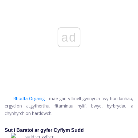
ad
Rhodfa Organig
- mae gan y llinell gynnyrch fwy hon lanhau,
ergydion atgyfnerthu, fitaminau hylif, bwyd, byrbrydau a
chynhyrchion harddwch.
Sut i Baratoi ar gyfer Cyflym Sudd