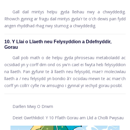
Gall dail mintys helpu gyda lleihau nwy a chwyddedig.
Rhowch gynnig ar fragu dail mintys gyda'r te o'ch dewis pan fydd
angen rhyddhad rhag nwy stumog a chwyddedig.
10. Y Llai o Llaeth neu Felysyddion a Ddefnyddir,
Gorau
Gall pob math o de helpu gyda phrosesau metabolaidd ac
ocsidiad yn y corff dim ond os yw'n cael ei fwyta heb felysyddion
na llaeth. Pan gyfunir te â llaeth neu felysydd, mae'r moleciwlau
llaeth a / neu felysydd yn bondio â'r ocsidau mewn te ac mae'ch
corff yn colli'r cyfle i'w amsugno i gynnal yr iechyd gorau posibl.
Darllen Mwy O Drwm
Deiet Gwrthlidiol: Y 10 Ffaith Gorau am Llid a Cholli Pwysau