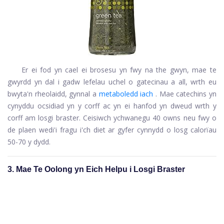
Er ei fod yn cael ei brosesu yn fwy na the gwyn, mae te
gwyrdd yn dal i gadw lefelau uchel o gatecinau a all, wrth eu
bwyta'n rheolaidd, gynnal a
metaboledd iach
. Mae catechins yn
cynyddu ocsidiad yn y corff ac yn ei hanfod yn dweud wrth y
corff am losgi braster. Ceisiwch ychwanegu 40 owns neu fwy o
de plaen wedi'i fragu i'ch diet ar gyfer cynnydd o losg calorïau
50-70 y dydd.
3. Mae Te Oolong yn Eich Helpu i Losgi Braster