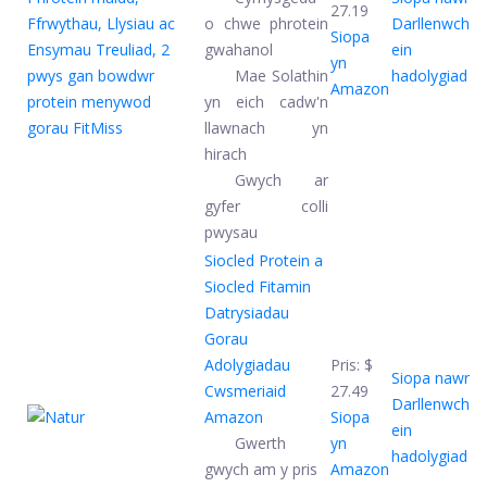
27.19
o chwe phrotein
Darllenwch
Siopa
gwahanol
ein
yn
Mae Solathin
hadolygiad
Amazon
yn eich cadw'n
llawnach yn
hirach
Gwych ar
gyfer colli
pwysau
Siocled Protein a
Siocled Fitamin
Datrysiadau
Gorau
Adolygiadau
Pris:
$
Siopa nawr
Cwsmeriaid
27.49
Darllenwch
Amazon
Siopa
ein
Gwerth
yn
hadolygiad
gwych am y pris
Amazon