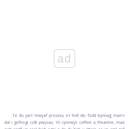
ad
Te du yw'r mwyaf prosesu o'r holl de; fodd bynnag mae'n
dal i gefnogi colli pwysau. Yn cynnwys caffein a theanine, mae