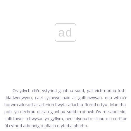
ad
Os ydych chi'n ystyried glanhau sudd, gall eich nodau fod i
ddadwenwyno, cael cychwyn naid ar golli pwysau, neu wthio'r
botwm ailosod ar arferion bwyta afiach a ffordd o fyw. Mae rhai
pobl yn dechrau dietau glanhau sudd i roi hwb i'w metaboledd,
colli llawer o bwysau yn gyflym, neu i dynnu tocsinau o'u corff ar
ôl cyfnod arbennig o afiach o yfed a phartio.