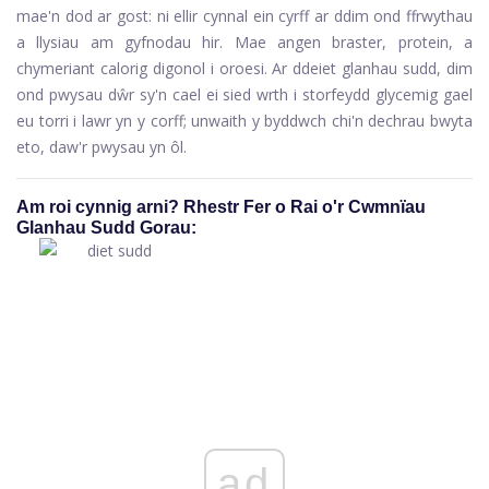
mae'n dod ar gost: ni ellir cynnal ein cyrff ar ddim ond ffrwythau
a llysiau am gyfnodau hir. Mae angen braster, protein, a
chymeriant calorig digonol i oroesi. Ar ddeiet glanhau sudd, dim
ond pwysau dŵr sy'n cael ei sied wrth i storfeydd glycemig gael
eu torri i lawr yn y corff; unwaith y byddwch chi'n dechrau bwyta
eto, daw'r pwysau yn ôl.
Am roi cynnig arni? Rhestr Fer o Rai o'r Cwmnïau
Glanhau Sudd Gorau:
ad