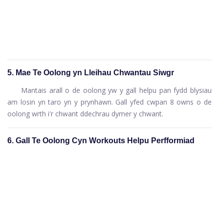
5. Mae Te Oolong yn Lleihau Chwantau Siwgr
Mantais arall o de oolong yw y gall helpu pan fydd blysiau
am losin yn taro yn y prynhawn. Gall yfed cwpan 8 owns o de
oolong wrth i'r chwant ddechrau dymer y chwant.
6. Gall Te Oolong Cyn Workouts Helpu Perfformiad