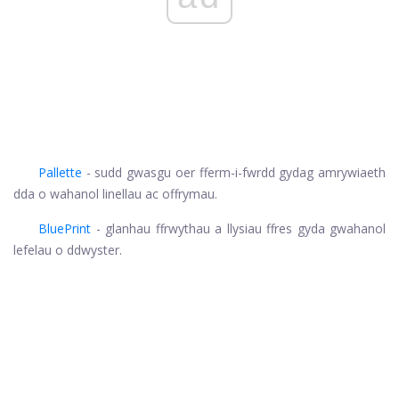
Pallette
- sudd gwasgu oer fferm-i-fwrdd gydag amrywiaeth
dda o wahanol linellau ac offrymau.
BluePrint
- glanhau ffrwythau a llysiau ffres gyda gwahanol
lefelau o ddwyster.