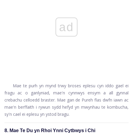
ad
Mae te purh yn mynd trwy broses eplesu cyn iddo gael ei
fragu ac o ganlyniad, mae'n cynnwys ensym a all gynnal
crebachu celloedd braster. Mae gan de Pureh flas dwfn iawn ac
mae'n berffaith i rywun sydd hefyd yn mwynhau te kombucha,
sy'n cael ei eplesu yn ystod bragu.
8. Mae Te Du yn Rhoi Ynni Cytbwys i Chi