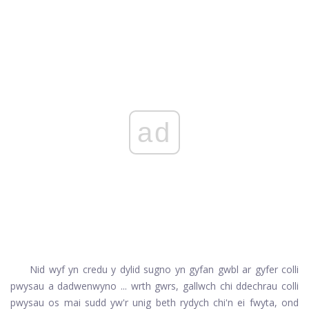
ad
Nid wyf yn credu y dylid sugno yn gyfan gwbl ar gyfer colli
pwysau a dadwenwyno ... wrth gwrs, gallwch chi ddechrau colli
pwysau os mai sudd yw'r unig beth rydych chi'n ei fwyta, ond