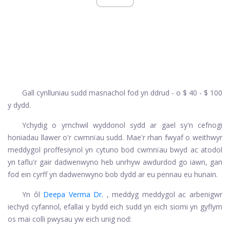
Gall cynlluniau sudd masnachol fod yn ddrud - o $ 40 - $ 100
y dydd.
Ychydig o ymchwil wyddonol sydd ar gael sy'n cefnogi
honiadau llawer o'r cwmnïau sudd. Mae'r rhan fwyaf o weithwyr
meddygol proffesiynol yn cytuno bod cwmnïau bwyd ac atodol
yn taflu'r gair dadwenwyno heb unrhyw awdurdod go iawn, gan
fod ein cyrff yn dadwenwyno bob dydd ar eu pennau eu hunain.
Yn ôl
Deepa Verma Dr.
, meddyg meddygol ac arbenigwr
iechyd cyfannol, efallai y bydd eich sudd yn eich siomi yn gyflym
os mai colli pwysau yw eich unig nod: