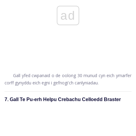
ad
Gall yfed cwpanaid o de oolong 30 munud cyn eich ymarfer
corff gynyddu eich egni i gefnogi'ch canlyniadau.
7. Gall Te Pu-erh Helpu Crebachu Celloedd Braster