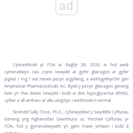
ad
Cyhoeddodd yr FDA ar Ragfyr 28, 2020, ei fod wedi
cymeradwyo cais cryno newydd ar gyfer glwcagon ar gyfer
pigiad 1 mg / vial mewn pecyn argyfwng, a weithgynhyrchir gan
Amphastar Pharmaceuticals Inc. Bydd y pecyn glwcagon generig
hwn yn rhoi dewis newydd i bobl ei drin hypoglycemia difrifol,
cyflwr a all amharu ar allu unigolyn i weithredu'n normal.
Nododd Sally Choe, Ph.D., cyfarwyddwr y Swyddfa Cyffuriau
Generig yng Nghanolfan Gwerthuso ac Ymchwil Cyffuriau yr
FDA, fod y gymeradwyaeth yn gam mawr ymlaen i bobl â