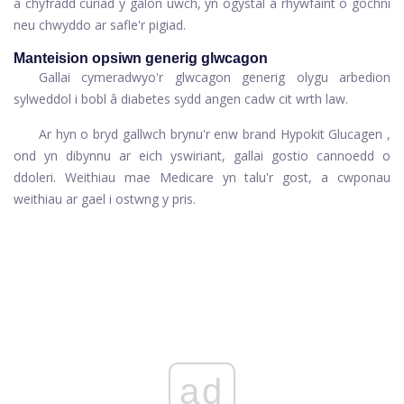
a chyfradd curiad y galon uwch, yn ogystal â rhywfaint o gochni
neu chwyddo ar safle'r pigiad.
Manteision opsiwn generig glwcagon
Gallai cymeradwyo'r glwcagon generig olygu arbedion
sylweddol i bobl â diabetes sydd angen cadw cit wrth law.
Ar hyn o bryd gallwch brynu'r enw brand
Hypokit Glucagen
,
ond yn dibynnu ar eich yswiriant, gallai gostio cannoedd o
ddoleri. Weithiau mae Medicare yn talu'r gost, a
cwponau
weithiau ar gael i ostwng y pris.
ad