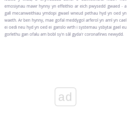
emosiynau mawr hynny yn effeithio ar eich pwysedd gwaed - a
gall mecanweithiau ymdopi gwael wneud pethau hyd yn oed yn
waeth. Ar ben hynny, mae gofal meddygol arferol yn aml yn cael
ei oedi neu hyd yn oed ei ganslo wrth i systemau ysbytai gael eu
gorlethu gan ofalu am bobl sy'n sâl gyda'r coronafirws newydd.
ad