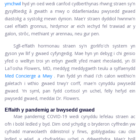
ymchwil
hyd yn oed wedi canfod cydberthynas rhwng straen sy'n
gysylltiedig â gwaith a mwy o ddarlleniadau pwysedd gwaed
diastolig a systolig mewn dynion. Mae'r straen dyddiol hwnnw'n
cael effaith gronnus, hirdymor ar eich iechyd fel trawiad ar y
galon, strôc, methiant yr arennau, neu gur pen.
Sgîl-effaith hormonau straen sy'n gorlifo'ch system yn
gyson yw llif y gwaed cyfyngedig. Mae hyn yn debyg i chi geisio
yfed o welltyn troi yn erbyn gwellt yfed maint rheolaidd, yn ôl
LaTosha Flowers, MD, meddyg meddygaeth teulu a sylfaenydd
Med Concierge a Mwy
. Pan fydd yn rhaid i'ch calon weithio'n
galetach i wthio gwaed trwy'r corff, mae'n cynyddu pwysedd
gwaed. Yn syml, pan fydd cortisol yn uchel, felly hefyd ein
pwysedd gwaed, meddai Dr. Flowers.
Effaith y pandemig ar bwysedd gwaed
Mae pandemig COVID-19 wedi cynyddu lefelau straen ac
ofn i bobl ledled y byd. Dim ond ychydig o bryderon cyffredin yw
cyfradd marwolaeth ddinistriol y firws, goblygiadau cau cloi
ledled y wlad, a chyfraddau uchel o ddiweithdra. Mae'r holl