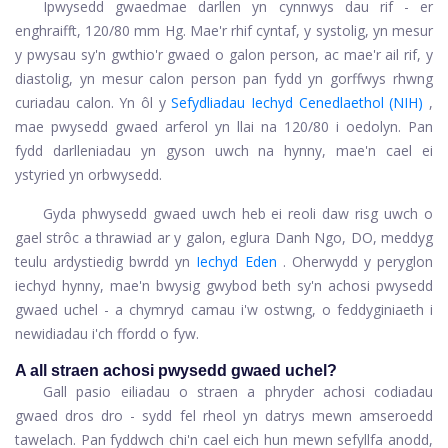
I
pwysedd gwaed
mae darllen yn cynnwys dau rif - er
enghraifft, 120/80 mm Hg. Mae'r rhif cyntaf, y systolig, yn mesur
y pwysau sy'n gwthio'r gwaed o galon person, ac mae'r ail rif, y
diastolig, yn mesur calon person pan fydd yn gorffwys rhwng
curiadau calon. Yn ôl y
Sefydliadau Iechyd Cenedlaethol (NIH)
,
mae pwysedd gwaed arferol yn llai na 120/80 i oedolyn. Pan
fydd darlleniadau yn gyson uwch na hynny, mae'n cael ei
ystyried yn orbwysedd.
Gyda phwysedd gwaed uwch heb ei reoli daw risg uwch o
gael strôc a thrawiad ar y galon, eglura Danh Ngo, DO, meddyg
teulu ardystiedig bwrdd yn
Iechyd Eden
. Oherwydd y peryglon
iechyd hynny, mae'n bwysig gwybod beth sy'n achosi pwysedd
gwaed uchel - a chymryd camau i'w ostwng, o feddyginiaeth i
newidiadau i'ch ffordd o fyw.
A all straen achosi pwysedd gwaed uchel?
Gall pasio eiliadau o straen a phryder achosi codiadau
gwaed dros dro - sydd fel rheol yn datrys mewn amseroedd
tawelach. Pan fyddwch chi'n cael eich hun mewn sefyllfa anodd,