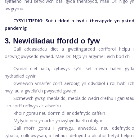
sylfaenol neu sefydlwch ofal gyda therapydd, mae Dr. Ngo yn
awgrymu.
CYSYLLTIEDIG:
Sut i ddod o hyd i therapydd yn ystod
pandemig
3. Newidiadau ffordd o fyw
Gall addasiadau diet a gweithgaredd corfforol helpu i
ostwng pwysedd gwaed. Mae Dr. Ngo yn argymell eich bod chi:
Cynnal diet iach, cytbwys sy'n isel mewn halen gyda
hydradiad cywir
Gwnewch ymarfer corff aerobig yn ddyddiol i roi hwb i'ch
hwyliau a gwella'ch pwysedd gwaed
Sicrhewch gwsg rheolaidd, rheolaidd wedi'i drefnu i ganiatáu
i'ch corff orffwys ac ailwefru.
Rhoi'r gorau neu dorri'n ôl ar ddefnydd caffein
Myfyrio neu ymarfer ymwybyddiaeth ofalgar
Gall rhoi'r gorau i ysmygu, anweddu, neu ddefnyddio
tybaco, colli pwysau, a lleihau'r defnydd o alcohol hefyd helpu i