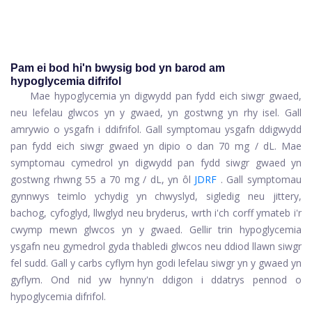
Pam ei bod hi'n bwysig bod yn barod am
hypoglycemia difrifol
Mae hypoglycemia yn digwydd pan fydd eich siwgr gwaed,
neu lefelau glwcos yn y gwaed, yn gostwng yn rhy isel. Gall
amrywio o ysgafn i ddifrifol. Gall symptomau ysgafn ddigwydd
pan fydd eich siwgr gwaed yn dipio o dan 70 mg / dL. Mae
symptomau cymedrol yn digwydd pan fydd siwgr gwaed yn
gostwng rhwng 55 a 70 mg / dL, yn ôl
JDRF
. Gall symptomau
gynnwys teimlo ychydig yn chwyslyd, sigledig neu jittery,
bachog, cyfoglyd, llwglyd neu bryderus, wrth i'ch corff ymateb i'r
cwymp mewn glwcos yn y gwaed. Gellir trin hypoglycemia
ysgafn neu gymedrol gyda thabledi glwcos neu ddiod llawn siwgr
fel sudd. Gall y carbs cyflym hyn godi lefelau siwgr yn y gwaed yn
gyflym. Ond nid yw hynny'n ddigon i ddatrys pennod o
hypoglycemia difrifol.