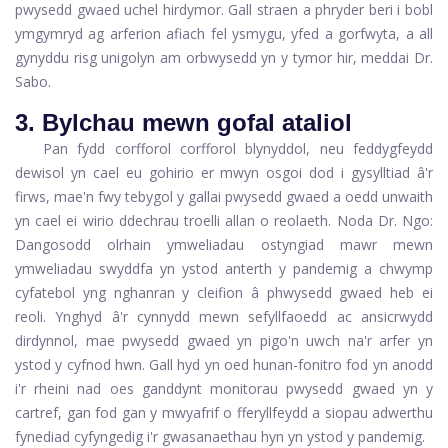
pwysedd gwaed uchel hirdymor. Gall straen a phryder beri i bobl
ymgymryd ag arferion afiach fel ysmygu, yfed a gorfwyta, a all
gynyddu risg unigolyn am orbwysedd yn y tymor hir, meddai Dr.
Sabo.
3. Bylchau mewn gofal ataliol
Pan fydd corfforol corfforol blynyddol, neu feddygfeydd
dewisol yn cael eu gohirio er mwyn osgoi dod i gysylltiad â'r
firws, mae'n fwy tebygol y gallai pwysedd gwaed a oedd unwaith
yn cael ei wirio ddechrau troelli allan o reolaeth. Noda Dr. Ngo:
Dangosodd olrhain ymweliadau ostyngiad mawr mewn
ymweliadau swyddfa yn ystod anterth y pandemig a chwymp
cyfatebol yng nghanran y cleifion â phwysedd gwaed heb ei
reoli. Ynghyd â'r cynnydd mewn sefyllfaoedd ac ansicrwydd
dirdynnol, mae pwysedd gwaed yn pigo'n uwch na'r arfer yn
ystod y cyfnod hwn. Gall hyd yn oed hunan-fonitro fod yn anodd
i'r rheini nad oes ganddynt monitorau pwysedd gwaed yn y
cartref, gan fod gan y mwyafrif o fferyllfeydd a siopau adwerthu
fynediad cyfyngedig i'r gwasanaethau hyn yn ystod y pandemig.