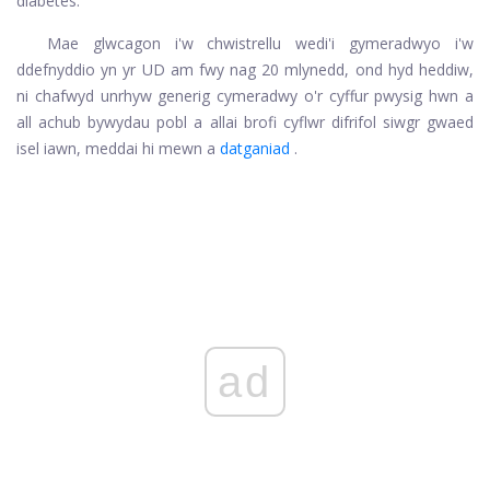
diabetes.
Mae glwcagon i'w chwistrellu wedi'i gymeradwyo i'w
ddefnyddio yn yr UD am fwy nag 20 mlynedd, ond hyd heddiw,
ni chafwyd unrhyw generig cymeradwy o'r cyffur pwysig hwn a
all achub bywydau pobl a allai brofi cyflwr difrifol siwgr gwaed
isel iawn, meddai hi mewn a
datganiad
.
ad