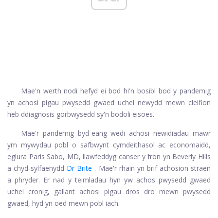
Mae'n werth nodi hefyd ei bod hi'n bosibl bod y pandemig
yn achosi pigau pwysedd gwaed uchel newydd mewn cleifion
heb ddiagnosis gorbwysedd sy'n bodoli eisoes.
Mae'r pandemig byd-eang wedi achosi newidiadau mawr
ym mywydau pobl o safbwynt cymdeithasol ac economaidd,
eglura Paris Sabo, MD, llawfeddyg canser y fron yn Beverly Hills
a chyd-sylfaenydd
Dr Brite
. Mae'r rhain yn brif achosion straen
a phryder. Er nad y teimladau hyn yw achos pwysedd gwaed
uchel cronig, gallant achosi pigau dros dro mewn pwysedd
gwaed, hyd yn oed mewn pobl iach.