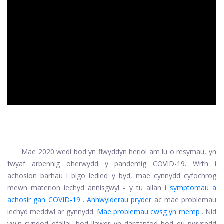
ad
Mae 2020 wedi bod yn flwyddyn heriol am lu o resymau, yn
fwyaf arbennig oherwydd y pandemig COVID-19. Wrth i
achosion barhau i bigo ledled y byd, mae cynnydd cyfochrog
mewn materion iechyd annisgwyl - y tu allan i
symptomau a
achosir gan COVID-19
.
Anhwylderau pryder
ac mae problemau
iechyd meddwl ar gynnydd.
Mae problemau cwsg yn rhemp
. Nid
yw'n syndod efallai, bod llawer yn darganfod bod eu pwysedd