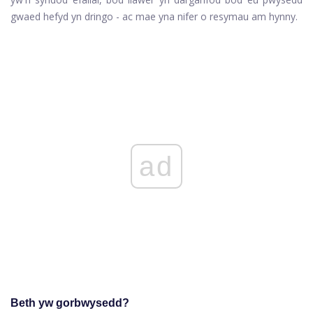
gwaed hefyd yn dringo - ac mae yna nifer o resymau am hynny.
ad
Beth yw gorbwysedd?