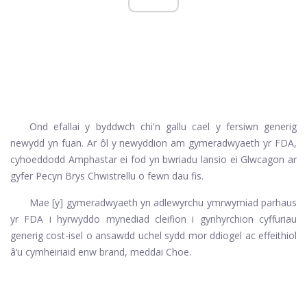
Ond efallai y byddwch chi'n gallu cael y fersiwn generig
newydd yn fuan. Ar ôl y newyddion am gymeradwyaeth yr FDA,
cyhoeddodd Amphastar ei fod yn bwriadu lansio ei Glwcagon ar
gyfer Pecyn Brys Chwistrellu o fewn dau fis.
Mae [y] gymeradwyaeth yn adlewyrchu ymrwymiad parhaus
yr FDA i hyrwyddo mynediad cleifion i gynhyrchion cyffuriau
generig cost-isel o ansawdd uchel sydd mor ddiogel ac effeithiol
â’u cymheiriaid enw brand, meddai Choe.