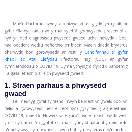
Mae'r ffactorau hynny a luniwyd at ei gilydd yn rysáit ar
gyfer fflamychiadau yn y rhai sydd â gorbwysedd presennol a
hyd yn oed diagnosisau pwysedd gwaed uchel newydd i bobl
nad oeddent wedi'u heffeithio o'r blaen. Mae'n duedd bryderus
oherwydd bod gorbwysedd ar restr y
Canolfannau ar gyfer
Rheoli ac Atal Clefydau
Ffactorau risg (CDC) ar gyfer
cymhlethdodau o COVID-19. Dyma ychydig o ffyrdd y pandemig
- a gallai effeithio ar eich pwysedd gwaed:
1. Straen parhaus a phwysedd
gwaed
Fel meddyg gofal sylfaenol, rwy’n bendant yn gweld pobl yn
delio â gorbwysedd heb ei reoli sy’n gysylltiedig ag effeithiau
COVID-19, mae Dr. Flowers yn egluro’r hyn y mae hi wedi’i weld
yn ei hymarfer. Yn gyntaf oll, mae cynnydd naturiol yn ein hofn
o'r anhysbys, sy'n arwain at fwy o bobl yn bryderus neu'n nerfus.