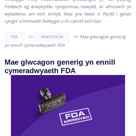
Peidiwch ag anwybyddu symptomau newydd, ac arhoswch yn
wyliadwrus am eich iechyd. Mae yna lawer o ffyrdd i geisio
cyngor a thriniaeth feddygol o'ch cartref eich hun.
>>
>>
Mae glwcagon generig
PRIF
NEWYDDION
yn ennill cymeradwyaeth FDA
Mae glwcagon generig yn ennill
cymeradwyaeth FDA