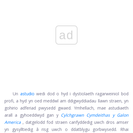
ad
Un
astudio
wedi dod o hyd i dystiolaeth ragarweiniol bod
profi, a hyd yn oed meddwl am ddigwyddiadau llawn straen, yn
gohirio adferiad pwysedd gwaed. Ymhellach, mae astudiaeth
arall a gyhoeddwyd gan y
Cylchgrawn Cymdeithas y Galon
America
, datgelodd fod straen canfyddedig uwch dros amser
yn gysylltiedig â risg uwch o ddatblygu gorbwysedd. Rhai