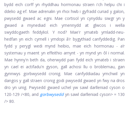
bydd eich corff yn rhyddhau hormonau straen i'ch helpu chi i
ddelio ag ef. Mae adrenalin yn rhoi hwb i gyfradd curiad y galon,
pwysedd gwaed ac egni. Mae cortisol yn cynyddu siwgr yn y
gwaed a mynediad eich ymennydd at glwcos i wella
swyddogaeth feddyliol. Y nod? Mae'r ymateb ymladd-neu-
hedfan yn eich cymell i ymdopi â'r bygythiad canfyddedig. Pan
fydd y perygl wedi mynd heibio, mae eich hormonau - a’r
systemau y maent yn effeithio arnynt - yn mynd yn ôl i normal.
Mae hynny'n beth da, oherwydd pan fydd eich ymateb i straen
yn cael ei actifadu'n gyson, gall achosi llu o broblemau, gan
gynnwys gorbwysedd cronig. Mae canfyddiadau ymchwil yn
dangos y gall straen cronig godi pwysedd gwaed yn fwy na dros
dro yn unig. Pwysedd gwaed uchel yw sawl darlleniad cyson o
120-129 /<80, and
gorbwysedd
yn sawl darlleniad cyson> = 130
/> 80.