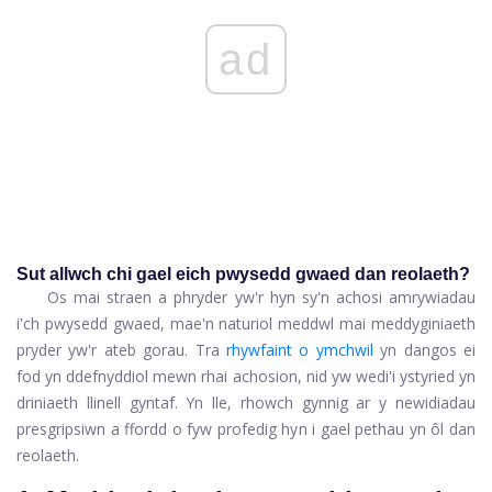
ad
Sut allwch chi gael eich pwysedd gwaed dan reolaeth?
Os mai straen a phryder yw'r hyn sy'n achosi amrywiadau
i'ch pwysedd gwaed, mae'n naturiol meddwl mai meddyginiaeth
pryder yw'r ateb gorau. Tra
rhywfaint o ymchwil
yn dangos ei
fod yn ddefnyddiol mewn rhai achosion, nid yw wedi'i ystyried yn
driniaeth llinell gyntaf. Yn lle, rhowch gynnig ar y newidiadau
presgripsiwn a ffordd o fyw profedig hyn i gael pethau yn ôl dan
reolaeth.