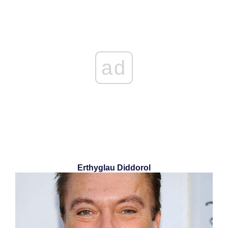
ad
Erthyglau Diddorol