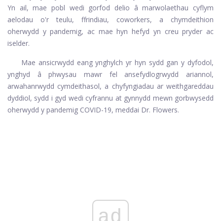
Yn ail, mae pobl wedi gorfod delio â marwolaethau cyflym
aelodau o'r teulu, ffrindiau, coworkers, a chymdeithion
oherwydd y pandemig, ac mae hyn hefyd yn creu pryder ac
iselder.
Mae ansicrwydd eang ynghylch yr hyn sydd gan y dyfodol,
ynghyd â phwysau mawr fel ansefydlogrwydd ariannol,
arwahanrwydd cymdeithasol, a chyfyngiadau ar weithgareddau
dyddiol, sydd i gyd wedi cyfrannu at gynnydd mewn gorbwysedd
oherwydd y pandemig COVID-19, meddai Dr. Flowers.
ad