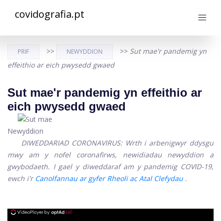
covidografia.pt
>>
>>
Sut mae'r pandemig yn
PRIF
NEWYDDION
effeithio ar eich pwysedd gwaed
Sut mae'r pandemig yn effeithio ar
eich pwysedd gwaed
Newyddion
DIWEDDARIAD CORONAVIRUS: Wrth i arbenigwyr ddysgu
mwy am y nofel coronafirws, newidiadau newyddion a
gwybodaeth. I gael y diweddaraf am y pandemig COVID-19,
ewch i'r
Canolfannau ar gyfer Rheoli ac Atal Clefydau
.