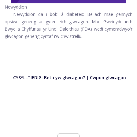
Newyddion
Newyddion da i bobl â diabetes: Bellach mae gennych
opsiwn generig ar gyfer eich glwcagon. Mae Gweinyddiaeth
Bwyd a Chyffuriau yr Unol Daleithiau (FDA) wedi cymeradwyo'r
glwcagon generig cyntaf i'w chwistrellu.
CYSYLLTIEDIG:
Beth yw glwcagon?
|
Cwpon glwcagon