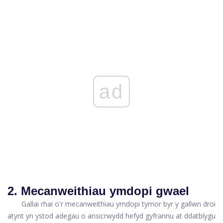
ad
2. Mecanweithiau ymdopi gwael
Gallai rhai o'r mecanweithiau ymdopi tymor byr y gallwn droi
atynt yn ystod adegau o ansicrwydd hefyd gyfrannu at ddatblygu