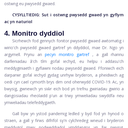
ostwng eu pwysedd gwaed.
CYSYLLTIEDIG:
Sut i ostwng pwysedd gwaed yn gyflym
ac yn naturiol
4. Monitro dyddiol
Sicrhewch fod gennych fonitor pwysedd gwaed awtomatig i
wirio'ch pwysedd gwaed gartref yn ddyddiol, mae Dr. Ngo yn
argymell. Prynu an
pecyn monitro gartref
, a gall rhannu
darlleniadau â'ch tîm gofal iechyd, eu helpu i addasu'ch
meddyginiaeth i gyflawni nodau pwysedd gwaed. Ffoniwch eich
darparwr gofal iechyd gydag unrhyw bryderon, a pheidiwch ag
oedi cyn cael cymorth brys dim ond oherwydd COVID-19. Ac, yn
bwysig, gwnewch yn siŵr eich bod yn trefnu gwiriadau gwirio a
dangosiadau rheolaidd p'un ai trwy ymweliadau swyddfa neu
ymweliadau telefeddygaeth.
Gall byw yn ystod pandemig ledled y byd fod yn hynod o
straen, a gall y firws difrifol sy'n cylchredeg wneud i bryderon
meddygol mwy nodweddiadol ymddangos yn llai pwysig.