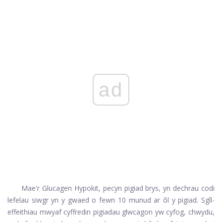
ad
Mae'r Glucagen Hypokit, pecyn pigiad brys, yn dechrau codi
lefelau siwgr yn y gwaed o fewn 10 munud ar ôl y pigiad. Sgîl-
effeithiau mwyaf cyffredin pigiadau glwcagon yw cyfog, chwydu,