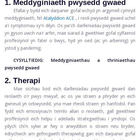
1. Meddyginiaeth pwysedd gwaed
Efallai y bydd eich darparwr gofal iechyd yn argymell cymryd
meddyginiaeth, fel
Atalyddion ACE
, i reoli pwysedd gwaed uchel
a'i symptomau sy'n dilyn. Os yw'ch darlleniadau pwysedd gwaed
yn gyson uwch na'r arfer, mae siarad â gweithiwr gofal sylfaenol
proffesiynol yn fater o bwys, hyd yn oed (ac yn arbennig) yn
ystod y pandemig.
CYSYLLTIEDIG:
Meddyginiaethau a thriniaethau
pwysedd gwaed
2. Therapi
Mae sicrhau bod eich darlleniadau pwysedd gwaed dan
reolaeth o'r pwys mwyaf, ac os yw straen a phryder yn eich
gwneud yn orbwysedd, yna mae rheoli straen yn hanfodol. Pan
fydd eich emosiynau'n teimlo allan o reolaeth, gall gweithiwr
proffesiynol eich helpu i adeiladu strategaethau i ymdopi. Os
ydych chi'n sylwi ar fwy o arwyddion o straen neu bryder,
edrychwch am gefnogaeth therapiwtig gan eich darparwr gofal