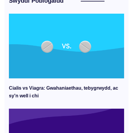
Swyddi Poblogaidd
Cialis vs Viagra: Gwahaniaethau, tebygrwydd, ac
sy'n well i chi