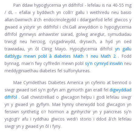
Pan ddaw hypoglycemia yn ddifrifol - lefelau is na 40-55 mg
/ dL - efallai y byddwch yn colli'r gallu i weithredu neu basio
allan.
Gwiriwch â'ch endocrinolegydd i ddarganfod lefel glwcos y
gwaed a ystyrir yn ddifrifol i chi.
Gall arwyddion o hypoglycemia
difrifol gynnwys anhawster siarad, golwg aneglur, symudiadau
trwsgl neu herciog, cysgadrwydd, dryswch, a hyd yn oed
trawiadau, yn ôl Clinig Mayo. Hypoglycemia difrifol
yn gallu
datblygu mewn pobl â diabetes Math 1 neu Math 2
. Fodd
bynnag, mae'n fwy cyffredin mewn pobl
sy'n cymryd inswlin
neu
meddyginiaethau diabetes
fel sulfonylureas.
Mae Cymdeithas Diabetes America yn cyfeirio at bennod o
siwgr gwaed isel sy'n gofyn am gymorth gan eraill fel
digwyddiad
difrifol
. Gall chwistrelliad o glwcagon helpu i godi lefelau siwgr
yn y gwaed yn gyflym. Mae hynny oherwydd bod glwcagon yn
fersiwn synthetig o'r hormon a gynhyrchir yn y pancreas sy'n
ysgogi'r afu i ryddhau glwcos wedi'i storio i ddod â'ch lefelau
siwgr yn y gwaed yn ôl i fyny.