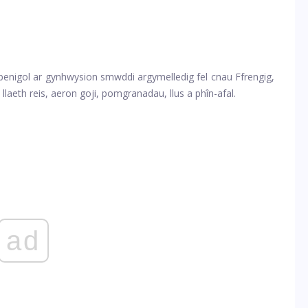
benigol ar gynhwysion smwddi argymelledig fel cnau Ffrengig,
laeth reis, aeron goji, pomgranadau, llus a phîn-afal.
ad