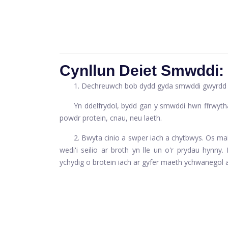
Cynllun Deiet Smwddi:
1. Dechreuwch bob dydd gyda smwddi gwyrdd ne
Yn ddelfrydol, bydd gan y smwddi hwn ffrwythau
powdr protein, cnau, neu laeth.
2. Bwyta cinio a swper iach a chytbwys. Os m
wedi'i seilio ar broth yn lle un o'r prydau hynny
ychydig o brotein iach ar gyfer maeth ychwanegol 