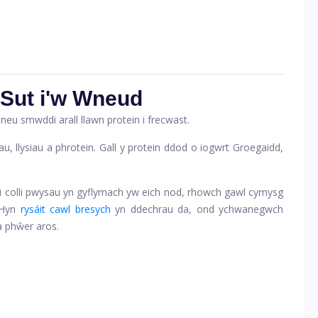
 Sut i'w Wneud
u smwddi arall llawn protein i frecwast.
, llysiau a phrotein. Gall y protein ddod o iogwrt Groegaidd,
ai colli pwysau yn gyflymach yw eich nod, rhowch gawl cymysg
. Hyn
rysáit cawl bresych
yn ddechrau da, ond ychwanegwch
a phŵer aros.