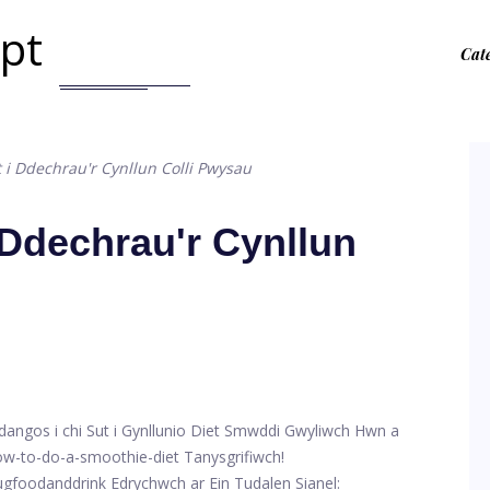
.pt
Cat
 i Ddechrau'r Cynllun Colli Pwysau
 Ddechrau'r Cynllun
dangos i chi Sut i Gynllunio Diet Smwddi Gwyliwch Hwn a
/how-to-do-a-smoothie-diet Tanysgrifiwch!
gfoodanddrink Edrychwch ar Ein Tudalen Sianel: