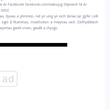
i Ar Facebook! facebook.com/videojug Dilynwch Ni Ar
8.000Z
 llysiau a phrotein, nid yn unig yn eich llenwi (ar gyfer colli
n egni â fitaminau, maetholion a mwynau iach. Defnyddiwch
mwynhau gwell croen, gwallt a chysgu.
ad