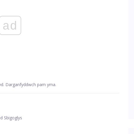
ad
wyd. Darganfyddwch pam yma.
d Sbigoglys