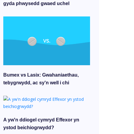
gyda phwysedd gwaed uchel
Bumex vs Lasix: Gwahaniaethau,
tebygrwydd, ac sy'n well i chi
A yw'n ddiogel cymryd Effexor yn
ystod beichiogrwydd?