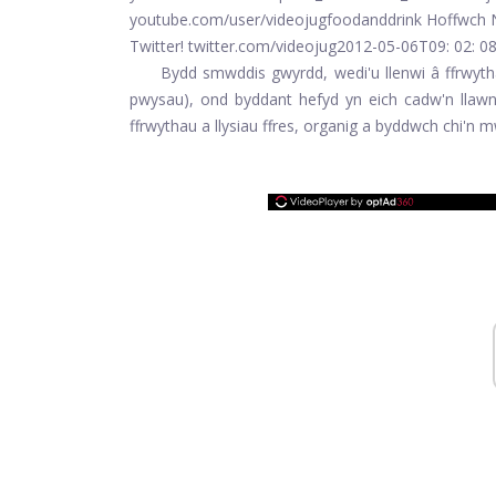
youtube.com/user/videojugfoodanddrink Hoffwch N
Twitter! twitter.com/videojug
2012-05-06T09: 02: 0
Bydd smwddis gwyrdd, wedi'u llenwi â ffrwythau,
pwysau), ond byddant hefyd yn eich cadw'n llaw
ffrwythau a llysiau ffres, organig a byddwch chi'n 