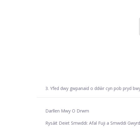
3. Yfed dwy gwpanaid o ddŵr cyn pob pryd b
Darllen Mwy O Drwm
Rysáit Deiet Smwddi: Afal Fuji a Smwddi Gwyrd