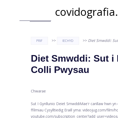
covidografia
>>
>>
Diet Smwddi: Sut
PRIF
IECHYD
Diet Smwddi: Sut i
Colli Pwysau
Chwarae
Sut I Gynllunio Deiet Smwddi
Mae'r canllaw hwn yn 
ffilmiau Cysylltiedig Eraill yma: videojug.com/film
youtube.com/subscription_center?add_user=videoju