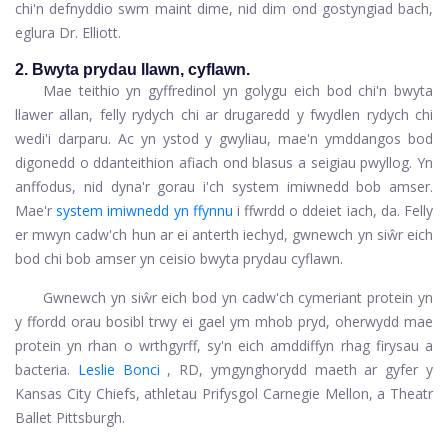
chi'n defnyddio swm maint dime, nid dim ond gostyngiad bach,
eglura Dr. Elliott.
2. Bwyta prydau llawn, cyflawn.
Mae teithio yn gyffredinol yn golygu eich bod chi'n bwyta
llawer allan, felly rydych chi ar drugaredd y fwydlen rydych chi
wedi'i darparu. Ac yn ystod y gwyliau, mae'n ymddangos bod
digonedd o ddanteithion afiach ond blasus a seigiau pwyllog. Yn
anffodus, nid dyna'r gorau i'ch system imiwnedd bob amser.
Mae'r
system imiwnedd yn ffynnu
i ffwrdd o ddeiet iach, da. Felly
er mwyn cadw'ch hun ar ei anterth iechyd, gwnewch yn siŵr eich
bod chi bob amser yn ceisio bwyta prydau cyflawn.
Gwnewch yn siŵr eich bod yn cadw'ch cymeriant protein yn
y ffordd orau bosibl trwy ei gael ym mhob pryd, oherwydd mae
protein yn rhan o wrthgyrff, sy'n eich amddiffyn rhag firysau a
bacteria.
Leslie Bonci
, RD, ymgynghorydd maeth ar gyfer y
Kansas City Chiefs, athletau Prifysgol Carnegie Mellon, a Theatr
Ballet Pittsburgh.