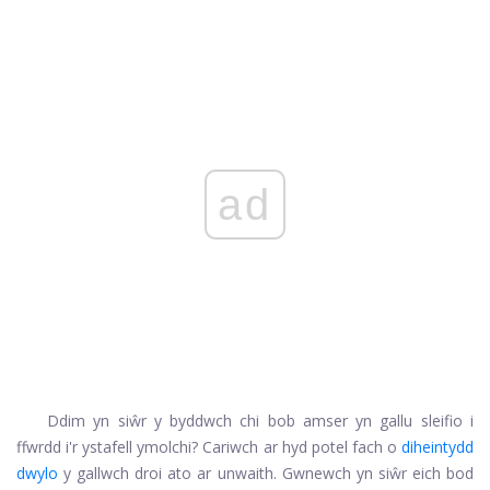
ad
Ddim yn siŵr y byddwch chi bob amser yn gallu sleifio i
ffwrdd i'r ystafell ymolchi? Cariwch ar hyd potel fach o
diheintydd
dwylo
y gallwch droi ato ar unwaith. Gwnewch yn siŵr eich bod