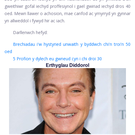
gweithiwr gofal iechyd proffesiynol i gael gwiriad iechyd dros 40
oed. Mewn llawer o achosion, mae canfod ac ymyrryd yn gynnar
yn allweddol i fywyd hir ac iach.
Darllenwch hefyd:
Brechiadau i'w hystyried unwaith y byddwch chi'n troi'n 50
oed
5 Profion y dylech eu gwneud cyn i chi droi 30
Erthyglau Diddorol