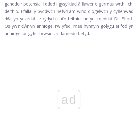
ganddo'r potensial i ddod i gysylltiad â llawer o germau wrth i chi
deithio. Efallai y byddwch hefyd am wirio diogelwch y cyflenwad
dŵr yn yr ardal lle rydych chi'n teithio, hefyd, meddai Dr. Elliott.
Os yw'r dŵr yn anniogel i'w yfed, mae hynny'n golygu ei fod yn
anniogel ar gyfer brwsio'ch dannedd hefyd.
ad