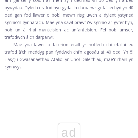
am ganser y colon a'r rhefr sy'n dechrau yn 50 oed yn arbed
bywydau. Dylech drafod hyn gyda'ch darparwr gofal iechyd yn 40
oed gan fod llawer o bobl mewn risg uwch a dylent ystyried
sgrinio'n gynharach. Mae yna sawl prawf i'w sgrinio ar gyfer hyn,
pob un â rhai manteision ac anfanteision. Fel bob amser,
trafodwch â'ch darparwr.
Mae yna lawer o faterion eraill yr hoffech chi efallai eu
trafod â'ch meddyg pan fyddwch chi'n agosáu at 40 oed. Yn ôl
Tasglu Gwasanaethau Ataliol yr Unol Daleithiau, mae'r rhain yn
cynnwys:
ad