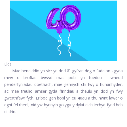
Lles
Mae heneiddio yn sicr yn dod â’i gyfran deg o fuddion - gyda
mwy o brofiad bywyd mae pobl yn tueddu i wneud
penderfyniadau doethach, mae gennych chi fwy o hunanhyder,
ac mae treulio amser gyda ffrindiau a theulu yn dod yn fwy
gwerthfawr fyth. Er bod gan bobl yn eu 40au a thu hwnt lawer o
egni fel rheol, nid yw hynny'n golygu y dylai eich iechyd fynd heb
ei drin.