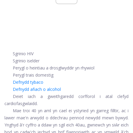
Sgrinio HIV
Sgrinio iselder
Perygl o heintiau a drosglwyddir yn rhywiol
Perygl trais domestig
Defnydd tybaco
Defnydd afiach o alcohol
Deiet iach a gweithgaredd corfforol i atal clefyd
cardiofasgwlaidd.
Mae troi 40 yn aml yn cael ei ystyried yn garreg filltir, ac i
lawer mae'n arwydd o ddechrau pennod newydd mewn bywyd.
Ynghyd â'r cyffro a ddaw yn sgil eich 40au, gwnewch yn siŵr eich
bod yn cadw'ch iechyd yn brif flaenoriaeth ac yn ymweld â'ch