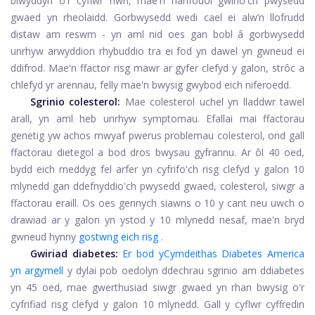
blwyddyn o'r cyflwr hwn, mae'n hanfodol gwirio'ch pwysedd
gwaed yn rheolaidd.
Gorbwysedd
wedi cael ei alw’n llofrudd
distaw am reswm - yn aml nid oes gan bobl â gorbwysedd
unrhyw arwyddion rhybuddio tra ei fod yn dawel yn gwneud ei
ddifrod. Mae'n ffactor risg mawr ar gyfer clefyd y galon, strôc a
chlefyd yr arennau, felly mae'n bwysig gwybod eich niferoedd.
Sgrinio colesterol:
Mae colesterol uchel yn lladdwr tawel
arall, yn aml heb unrhyw symptomau. Efallai mai ffactorau
genetig yw achos mwyaf pwerus problemau colesterol, ond gall
ffactorau dietegol a bod dros bwysau gyfrannu. Ar ôl 40 oed,
bydd eich meddyg fel arfer yn cyfrifo'ch risg clefyd y galon 10
mlynedd gan ddefnyddio'ch pwysedd gwaed, colesterol, siwgr a
ffactorau eraill. Os oes gennych siawns o 10 y cant neu uwch o
drawiad ar y galon yn ystod y 10 mlynedd nesaf, mae'n bryd
gwneud hynny
gostwng eich risg
.
Gwiriad diabetes:
Er bod y
Cymdeithas Diabetes America
yn argymell
y dylai pob oedolyn ddechrau sgrinio am ddiabetes
yn 45 oed, mae gwerthusiad siwgr gwaed yn rhan bwysig o'r
cyfrifiad risg clefyd y galon 10 mlynedd. Gall y cyflwr cyffredin