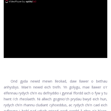
ad
Ond gyda newid mewn lleoliad, daw llawer o bethau
anhysbys. Mae'n newid eich trefn. Yn golygu, mae llawer o'r
elfennau rydych chi'n eu defnyddio i gynnal ffordd iach o fyw y tu
hwnt i'ch rheolaeth. Ni allwch goginio'ch prydau bwyd eich hun,
rydych chi'n rhannu cludiant cyhoeddus, ac rydych chi'n cael eich
cyflwyno i bobl nad ydych erioed wedi cwrdd â nhw o'r blaen.