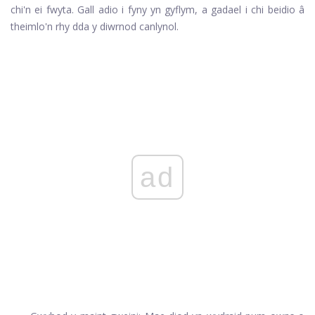
chi'n ei fwyta. Gall adio i fyny yn gyflym, a gadael i chi beidio â
theimlo'n rhy dda y diwrnod canlynol.
ad