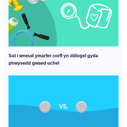
Sut i wneud ymarfer corff yn ddiogel gyda
phwysedd gwaed uchel