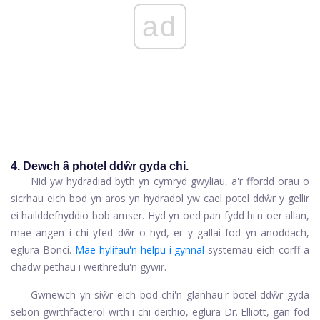
ad
4. Dewch â photel ddŵr gyda chi.
Nid yw hydradiad byth yn cymryd gwyliau, a'r ffordd orau o
sicrhau eich bod yn aros yn hydradol yw cael potel ddŵr y gellir
ei hailddefnyddio bob amser. Hyd yn oed pan fydd hi'n oer allan,
mae angen i chi yfed dŵr o hyd, er y gallai fod yn anoddach,
eglura Bonci.
Mae hylifau'n helpu i gynnal
systemau eich corff a
chadw pethau i weithredu'n gywir.
Gwnewch yn siŵr eich bod chi'n glanhau'r botel ddŵr gyda
sebon gwrthfacterol wrth i chi deithio, eglura Dr. Elliott, gan fod