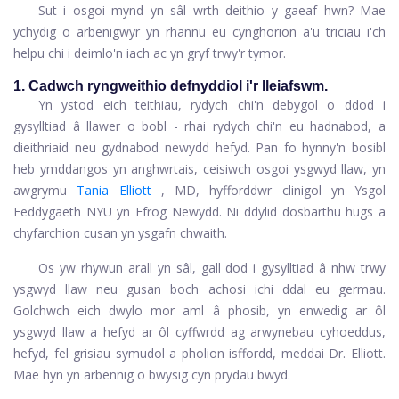
Sut i osgoi mynd yn sâl wrth deithio y gaeaf hwn? Mae
ychydig o arbenigwyr yn rhannu eu cynghorion a'u triciau i'ch
helpu chi i deimlo'n iach ac yn gryf trwy'r tymor.
1. Cadwch ryngweithio defnyddiol i'r lleiafswm.
Yn ystod eich teithiau, rydych chi'n debygol o ddod i
gysylltiad â llawer o bobl - rhai rydych chi'n eu hadnabod, a
dieithriaid neu gydnabod newydd hefyd. Pan fo hynny'n bosibl
heb ymddangos yn anghwrtais, ceisiwch osgoi ysgwyd llaw, yn
awgrymu
Tania Elliott
, MD, hyfforddwr clinigol yn Ysgol
Feddygaeth NYU yn Efrog Newydd. Ni ddylid dosbarthu hugs a
chyfarchion cusan yn ysgafn chwaith.
Os yw rhywun arall yn sâl, gall dod i gysylltiad â nhw trwy
ysgwyd llaw neu gusan boch achosi ichi ddal eu germau.
Golchwch eich dwylo mor aml â phosib, yn enwedig ar ôl
ysgwyd llaw a hefyd ar ôl cyffwrdd ag arwynebau cyhoeddus,
hefyd, fel grisiau symudol a pholion isffordd, meddai Dr. Elliott.
Mae hyn yn arbennig o bwysig cyn prydau bwyd.