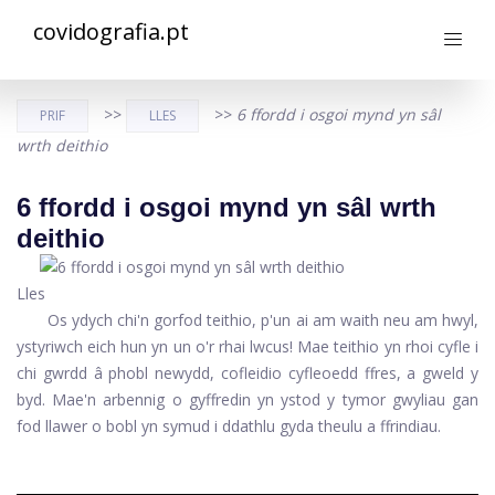
covidografia.pt
>>
>>
6 ffordd i osgoi mynd yn sâl
PRIF
LLES
wrth deithio
6 ffordd i osgoi mynd yn sâl wrth
deithio
Lles
Os ydych chi'n gorfod teithio, p'un ai am waith neu am hwyl,
ystyriwch eich hun yn un o'r rhai lwcus! Mae teithio yn rhoi cyfle i
chi gwrdd â phobl newydd, cofleidio cyfleoedd ffres, a gweld y
byd. Mae'n arbennig o gyffredin yn ystod y tymor gwyliau gan
fod llawer o bobl yn symud i ddathlu gyda theulu a ffrindiau.