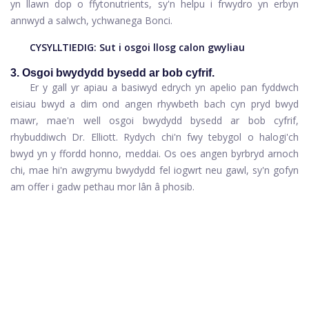
yn llawn dop o ffytonutrients, sy'n helpu i frwydro yn erbyn
annwyd a salwch, ychwanega Bonci.
CYSYLLTIEDIG:
Sut i osgoi llosg calon gwyliau
3. Osgoi bwydydd bysedd ar bob cyfrif.
Er y gall yr apiau a basiwyd edrych yn apelio pan fyddwch
eisiau bwyd a dim ond angen rhywbeth bach cyn pryd bwyd
mawr, mae'n well osgoi bwydydd bysedd ar bob cyfrif,
rhybuddiwch Dr. Elliott. Rydych chi'n fwy tebygol o halogi'ch
bwyd yn y ffordd honno, meddai. Os oes angen byrbryd arnoch
chi, mae hi'n awgrymu bwydydd fel iogwrt neu gawl, sy'n gofyn
am offer i gadw pethau mor lân â phosib.