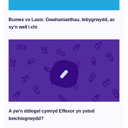
Bumex vs Lasix: Gwahaniaethau, tebygrwydd, ac
sy'n well i chi
A yw'n ddiogel cymryd Effexor yn ystod
beichiogrwydd?