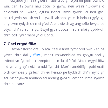
Gwybod y maint gweini: Mae diod yn wydraid pum owns o
win, can 12-owns neu botel o gwrw, neu weini 1.5-owns o
ddiodydd neu wirod, eglura Bonci. Bydd gwydr llai neu gael
coctel gyda sblash yn lle tywallt alcohol yn eich helpu i gyfyngu
ar y swm rydych chi'n ei yfed. A pheidiwch ag anghofio bwyta os
ydych chi'n yfed hefyd. Bwyd gyda booze, neu efallai y byddwch
chi'n colli, yw'r rheol yn ôl Bonci.
7. Cael ergyd ffliw
Dyma'r ffordd orau o atal cael y firws tymhorol hwn - ac os
ydych chi'n dal
y ffliw
, mae'r imiwneiddiad yn golygu bod y
cyfnod yn fyrrach a'r symptomau'n llai difrifol. Mae'r
ergyd ffliw
nid yn unig sy'n eich amddiffyn chi. Mae'n amddiffyn pobl eraill
o'ch cwmpas y gallech chi eu heintio pe byddech chi'n mynd yn
sâl. Meddyliwch amdano fel anrheg gwyliau cynnar i'r rhai rydych
chi'n eu caru!