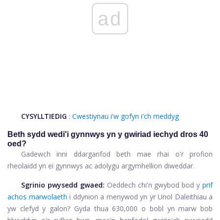
ad
CYSYLLTIEDIG
:
Cwestiynau i'w gofyn i'ch meddyg
Beth sydd wedi'i gynnwys yn y gwiriad iechyd dros 40
oed?
Gadewch inni ddarganfod beth mae rhai o'r profion
rheolaidd yn ei gynnwys ac adolygu argymhellion diweddar.
Sgrinio pwysedd gwaed:
Oeddech chi'n gwybod bod y
prif
achos marwolaeth
i ddynion a menywod yn yr Unol Daleithiau a
yw clefyd y galon? Gyda thua 630,000 o bobl yn marw bob