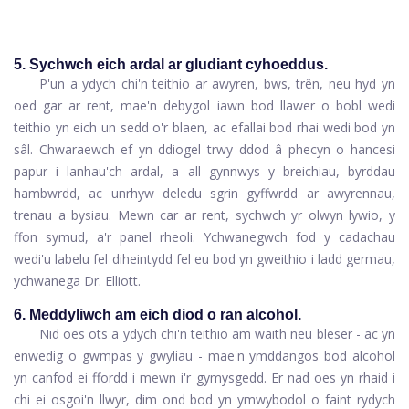
5. Sychwch eich ardal ar gludiant cyhoeddus.
P'un a ydych chi'n teithio ar awyren, bws, trên, neu hyd yn
oed gar ar rent, mae'n debygol iawn bod llawer o bobl wedi
teithio yn eich un sedd o'r blaen, ac efallai bod rhai wedi bod yn
sâl. Chwaraewch ef yn ddiogel trwy ddod â phecyn o hancesi
papur i lanhau'ch ardal, a all gynnwys y breichiau, byrddau
hambwrdd, ac unrhyw deledu sgrin gyffwrdd ar awyrennau,
trenau a bysiau. Mewn car ar rent, sychwch yr olwyn lywio, y
ffon symud, a'r panel rheoli. Ychwanegwch fod y cadachau
wedi'u labelu fel diheintydd fel eu bod yn gweithio i ladd germau,
ychwanega Dr. Elliott.
6. Meddyliwch am eich diod o ran alcohol.
Nid oes ots a ydych chi'n teithio am waith neu bleser - ac yn
enwedig o gwmpas y gwyliau - mae'n ymddangos bod alcohol
yn canfod ei ffordd i mewn i'r gymysgedd. Er nad oes yn rhaid i
chi ei osgoi'n llwyr, dim ond bod yn ymwybodol o faint rydych