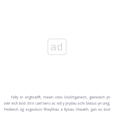
ad
Felly er enghraifft, mewn cinio Diolchgarwch, gwnewch yn
siŵr eich bod chi'n cael twrci ac nid y prydau ochr blasus yn unig.
Peidiwch ag esgeuluso ffrwythau a llysiau chwaith, gan eu bod