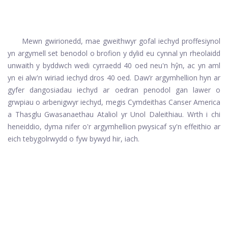
Mewn gwirionedd, mae gweithwyr gofal iechyd proffesiynol
yn argymell set benodol o brofion y dylid eu cynnal yn rheolaidd
unwaith y byddwch wedi cyrraedd 40 oed neu'n hŷn, ac yn aml
yn ei alw'n wiriad iechyd dros 40 oed. Daw’r argymhellion hyn ar
gyfer dangosiadau iechyd ar oedran penodol gan lawer o
grwpiau o arbenigwyr iechyd, megis Cymdeithas Canser America
a Thasglu Gwasanaethau Ataliol yr Unol Daleithiau. Wrth i chi
heneiddio, dyma nifer o'r argymhellion pwysicaf sy'n effeithio ar
eich tebygolrwydd o fyw bywyd hir, iach.