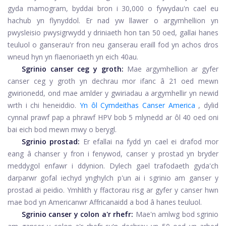
gyda mamogram, byddai bron i 30,000 o fywydau'n cael eu
hachub yn flynyddol. Er nad yw llawer o argymhellion yn
pwysleisio pwysigrwydd y driniaeth hon tan 50 oed, gallai hanes
teuluol o ganserau'r fron neu ganserau eraill fod yn achos dros
wneud hyn yn flaenoriaeth yn eich 40au.
Sgrinio canser ceg y groth:
Mae argymhellion ar gyfer
canser ceg y groth yn dechrau mor ifanc â 21 oed mewn
gwirionedd, ond mae amlder y gwiriadau a argymhellir yn newid
wrth i chi heneiddio.
Yn ôl Cymdeithas Canser America
, dylid
cynnal prawf pap a phrawf HPV bob 5 mlynedd ar ôl 40 oed oni
bai eich bod mewn mwy o berygl.
Sgrinio prostad:
Er efallai na fydd yn cael ei drafod mor
eang â chanser y fron i fenywod,
canser y prostad
yn bryder
meddygol enfawr i ddynion. Dylech gael trafodaeth gyda'ch
darparwr gofal iechyd ynghylch p'un ai i sgrinio am ganser y
prostad ai peidio. Ymhlith y ffactorau risg ar gyfer y canser hwn
mae bod yn Americanwr Affricanaidd a bod â hanes teuluol.
Sgrinio canser y colon a'r rhefr:
Mae'n amlwg bod sgrinio