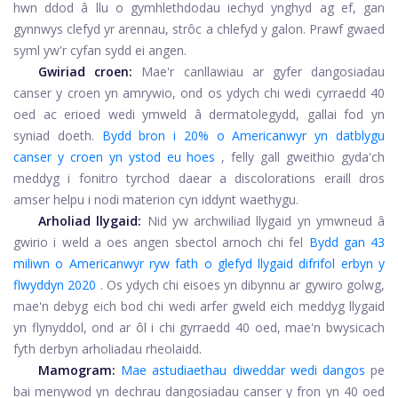
hwn ddod â llu o gymhlethdodau iechyd ynghyd ag ef, gan
gynnwys clefyd yr arennau, strôc a chlefyd y galon. Prawf gwaed
syml yw'r cyfan sydd ei angen.
Gwiriad croen:
Mae'r canllawiau ar gyfer dangosiadau
canser y croen yn amrywio, ond os ydych chi wedi cyrraedd 40
oed ac erioed wedi ymweld â dermatolegydd, gallai fod yn
syniad doeth.
Bydd bron i 20% o Americanwyr yn datblygu
canser y croen yn ystod eu hoes
, felly gall gweithio gyda'ch
meddyg i fonitro tyrchod daear a discolorations eraill dros
amser helpu i nodi materion cyn iddynt waethygu.
Arholiad llygaid:
Nid yw archwiliad llygaid yn ymwneud â
gwirio i weld a oes angen sbectol arnoch chi fel
Bydd gan 43
miliwn o Americanwyr ryw fath o glefyd llygaid difrifol erbyn y
flwyddyn 2020
. Os ydych chi eisoes yn dibynnu ar gywiro golwg,
mae'n debyg eich bod chi wedi arfer gweld eich meddyg llygaid
yn flynyddol, ond ar ôl i chi gyrraedd 40 oed, mae'n bwysicach
fyth derbyn arholiadau rheolaidd.
Mamogram:
Mae astudiaethau diweddar wedi dangos
pe
bai menywod yn dechrau dangosiadau canser y fron yn 40 oed