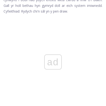
Gall yr holl bethau hyn gymryd doll ar eich system imiwnedd.
Cyfieithiad: Rydych chi'n sâl yn y pen draw.
ad