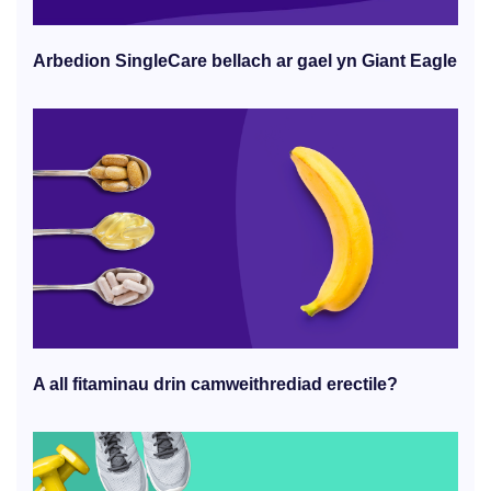
Arbedion SingleCare bellach ar gael yn Giant Eagle
A all fitaminau drin camweithrediad erectile?