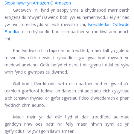
Siopa nawr yn Amazon
O Amazon
Gadewch i ni fynd yn sappy yma a chydnabod mai'r parth
erogenaidd mwyaf i lawer o bobl yw eu hymennydd. Felly er nad
yw hyn o reidrwydd yn eich rhwystro chi,
Breichledau Cyffwrdd
Bondiau
eich rhybuddio bod eich partner yn meddwl amdanoch
chi.
Pan fyddwch chi'n tapio ar un freichled, mae'r llall yn goleuo
mewn lliw o'ch dewis i rybuddio'r gwisgwr bod rhywun yn
meddwl amdano. Gellir hefyd ei osod i ddirgrynu i ddal eu sylw
wrth fynd o gwmpas eu diwrnod.
Gall bod i ffwrdd oddi wrth eich partner ond eu gweld a'u
teimlo'n gorfforol feddwl amdanoch chi adeiladu eich cysylltiad
a'ch tensiwn rhywiol ar gyfer sgyrsiau fideo diweddarach a phan
fyddwch chi'n aduno.
Mae'r rhain yn dal dŵr hyd at dair troedfedd ac mae
ganddyn nhw oes batri hir felly maen nhw'n syml ac yn
gyffyrddus i'w gwisgo'n llawn amser.