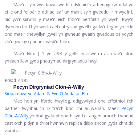
Mae'n cynnwys bawd wedi'i ddylunio'n arbennig i'w ddal yn
ei le ond fel pâr o ddillad isaf un maint sy'n gweddu i'r mwyafrif,
nid yw'r siawns y mae'n eich ffitio'n berffaith yn wych. Rwy'n
dymuno bod hyn wedi cael datrysiad gwell i gadw'r tegan yn ei le
ond mae'r cnewyllyn gwell yn gwneud gwaith gweddus os ydych
chi'n gwisgo panties wedi'u ffitio.
Mae'r Nex | 1 yn USB y gellir ei ailwefru ac mae'n dod
ymlaen llaw gyda phatrymau dirgryniadau hwyl.
Pris:
$ 44.95
Pecyn Dirgryniad Clôn-A-Willy
Siopa nawr yn Adam & Eve
O Adda ac Efa
Mae hon yn ffordd hwyliog, ddigywilydd ond effeithiol i'ch
partner fwynhau'ch D tra'ch bod chi ar wahân. Mae'r
Pecyn
Clôn-A-Willy
yn dod gyda phopeth sydd ei angen arnoch i wneud
cast o'ch pidyn a throi hwnnw'n replica dildo silicon gyda chraidd
vibrator.