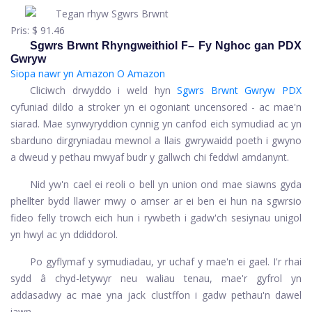
Pris:
$ 91.46
Sgwrs Brwnt Rhyngweithiol F– Fy Nghoc gan PDX
Gwryw
Siopa nawr yn Amazon
O Amazon
Cliciwch drwyddo i weld hyn
Sgwrs Brwnt Gwryw PDX
cyfuniad dildo a stroker yn ei ogoniant uncensored - ac mae'n
siarad. Mae synwyryddion cynnig yn canfod eich symudiad ac yn
sbarduno dirgryniadau mewnol a llais gwrywaidd poeth i gwyno
a dweud y pethau mwyaf budr y gallwch chi feddwl amdanynt.
Nid yw'n cael ei reoli o bell yn union ond mae siawns gyda
phellter bydd llawer mwy o amser ar ei ben ei hun na sgwrsio
fideo felly trowch eich hun i rywbeth i gadw'ch sesiynau unigol
yn hwyl ac yn ddiddorol.
Po gyflymaf y symudiadau, yr uchaf y mae'n ei gael. I'r rhai
sydd â chyd-letywyr neu waliau tenau, mae'r gyfrol yn
addasadwy ac mae yna jack clustffon i gadw pethau'n dawel
iawn.