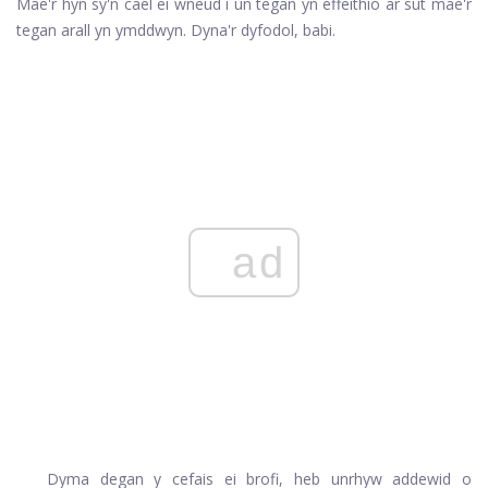
Mae'r hyn sy'n cael ei wneud i un tegan yn effeithio ar sut mae'r
tegan arall yn ymddwyn. Dyna'r dyfodol, babi.
ad
Dyma degan y cefais ei brofi, heb unrhyw addewid o