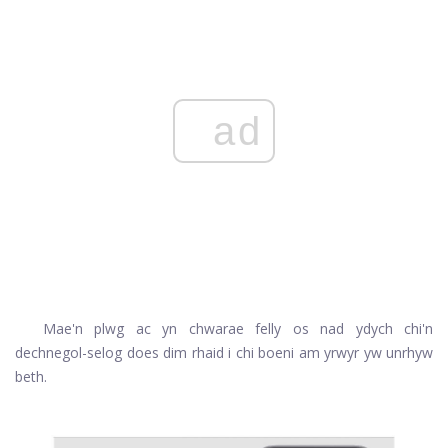
ad
Mae'n plwg ac yn chwarae felly os nad ydych chi'n
dechnegol-selog does dim rhaid i chi boeni am yrwyr yw unrhyw
beth.