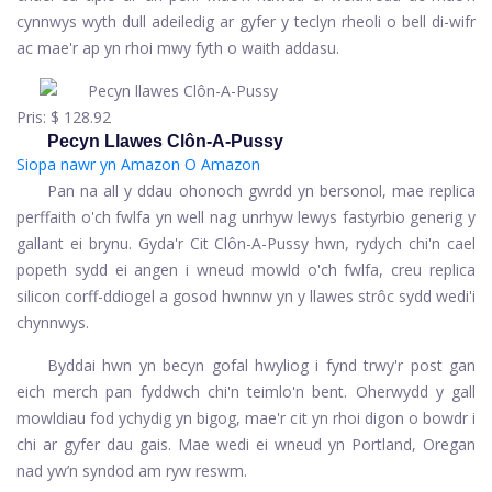
cynnwys wyth dull adeiledig ar gyfer y teclyn rheoli o bell di-wifr
ac mae'r ap yn rhoi mwy fyth o waith addasu.
Pris:
$ 128.92
Pecyn Llawes Clôn-A-Pussy
Siopa nawr yn Amazon
O Amazon
Pan na all y ddau ohonoch gwrdd yn bersonol, mae replica
perffaith o'ch fwlfa yn well nag unrhyw lewys fastyrbio generig y
gallant ei brynu. Gyda'r Cit Clôn-A-Pussy hwn, rydych chi'n cael
popeth sydd ei angen i wneud mowld o'ch fwlfa, creu replica
silicon corff-ddiogel a gosod hwnnw yn y llawes strôc sydd wedi'i
chynnwys.
Byddai hwn yn becyn gofal hwyliog i fynd trwy'r post gan
eich merch pan fyddwch chi'n teimlo'n bent. Oherwydd y gall
mowldiau fod ychydig yn bigog, mae'r cit yn rhoi digon o bowdr i
chi ar gyfer dau gais. Mae wedi ei wneud yn Portland, Oregan
nad yw’n syndod am ryw reswm.