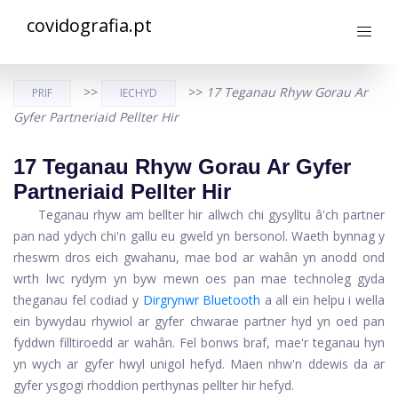
covidografia.pt
>>
>>
17 Teganau Rhyw Gorau Ar
PRIF
IECHYD
Gyfer Partneriaid Pellter Hir
17 Teganau Rhyw Gorau Ar Gyfer
Partneriaid Pellter Hir
Teganau rhyw am bellter hir allwch chi gysylltu â'ch partner
pan nad ydych chi'n gallu eu gweld yn bersonol. Waeth bynnag y
rheswm dros eich gwahanu, mae bod ar wahân yn anodd ond
wrth lwc rydym yn byw mewn oes pan mae technoleg gyda
theganau fel codiad y
Dirgrynwr Bluetooth
a all ein helpu i wella
ein bywydau rhywiol ar gyfer chwarae partner hyd yn oed pan
fyddwn filltiroedd ar wahân. Fel bonws braf, mae'r teganau hyn
yn wych ar gyfer hwyl unigol hefyd. Maen nhw'n ddewis da ar
gyfer ysgogi rhoddion perthynas pellter hir hefyd.