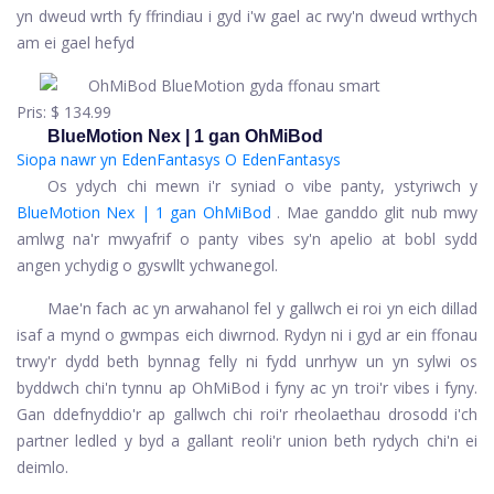
yn dweud wrth fy ffrindiau i gyd i'w gael ac rwy'n dweud wrthych
am ei gael hefyd
Pris:
$ 134.99
BlueMotion Nex | 1 gan OhMiBod
Siopa nawr yn EdenFantasys
O EdenFantasys
Os ydych chi mewn i'r syniad o vibe panty, ystyriwch y
BlueMotion Nex | 1 gan OhMiBod
. Mae ganddo glit nub mwy
amlwg na'r mwyafrif o panty vibes sy'n apelio at bobl sydd
angen ychydig o gyswllt ychwanegol.
Mae'n fach ac yn arwahanol fel y gallwch ei roi yn eich dillad
isaf a mynd o gwmpas eich diwrnod. Rydyn ni i gyd ar ein ffonau
trwy'r dydd beth bynnag felly ni fydd unrhyw un yn sylwi os
byddwch chi'n tynnu ap OhMiBod i fyny ac yn troi'r vibes i fyny.
Gan ddefnyddio'r ap gallwch chi roi'r rheolaethau drosodd i'ch
partner ledled y byd a gallant reoli'r union beth rydych chi'n ei
deimlo.