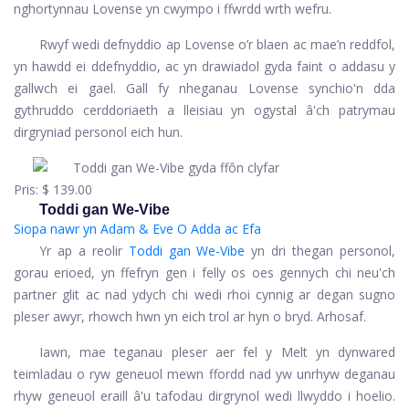
nghortynnau Lovense yn cwympo i ffwrdd wrth wefru.
Rwyf wedi defnyddio ap Lovense o’r blaen ac mae’n reddfol,
yn hawdd ei ddefnyddio, ac yn drawiadol gyda faint o addasu y
gallwch ei gael. Gall fy nheganau Lovense synchio'n dda
gythruddo cerddoriaeth a lleisiau yn ogystal â'ch patrymau
dirgryniad personol eich hun.
Pris:
$ 139.00
Toddi gan We-Vibe
Siopa nawr yn Adam & Eve
O Adda ac Efa
Yr ap a reolir
Toddi gan We-Vibe
yn dri thegan personol,
gorau erioed, yn ffefryn gen i felly os oes gennych chi neu'ch
partner glit ac nad ydych chi wedi rhoi cynnig ar degan sugno
pleser awyr, rhowch hwn yn eich trol ar hyn o bryd. Arhosaf.
Iawn, mae teganau pleser aer fel y Melt yn dynwared
teimladau o ryw geneuol mewn ffordd nad yw unrhyw deganau
rhyw geneuol eraill â'u tafodau dirgrynol wedi llwyddo i hoelio.