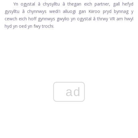
Yn ogystal â chysylltu â thegan eich partner, gall hefyd
gysylltu â chynnwys wedi'i alluogi gan Kiiroo pryd bynnag y
cewch eich hoff gynnwys gwylio yn ogystal â thrwy VR am hwyl
hyd yn oed yn fwy trochi.
ad