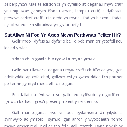
seiberpync?) Mae teledildonics yn cyfeirio at deganau rhyw craff
yn unig. Mae gennym ffonau smart, lampau craff, a dyfeisiau
persawr cartref craff - nid oedd yn mynd i fod yn hir cyn i fodau
dynol wneud ein vibradwyr yn glyfar hefyd.
Sut Allwn Ni Fod Yn Agos Mewn Perthynas Pellter Hir?
Gellir rheoli dyfeisiau clyfar o bell o bob rhan o'r ystafell neu
ledled y wlad.
Ydych chi'n gweld ble rydw i'n mynd yma?
Gellir paru llawer o deganau rhyw craff i'ch ffôn ac yna, gan
ddefnyddio ap cyfatebol, gallwch estyn gwahoddiad i'ch partner
pellter hir gymryd rheolaeth o'r tegan.
Er efallai na fyddwch yn gallu eu cyffwrdd yn gorfforol,
gallwch barhau i greu'r pleser y maent yn ei deimlo.
Gall rhai teganau hyd yn oed gydamseru â'i gilydd a
synhwyro ac ymateb i symud, gan anfon y wybodaeth honno
mewn amser real i'r ail degan fel y gall ymateb. Dyna ryw rhyw