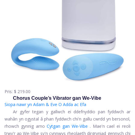
Pris:
$ 219.00
Chorus Couple’s Vibrator gan We-Vibe
Siopa nawr yn Adam & Eve
O Adda ac Efa
Ar gyfer tegan y gallwch ei ddefnyddio pan fyddwch ar
wahân yn ogystal â phan fyddwch chi'n gallu cwrdd yn bersonol,
rhowch gynnig arno
Cytgan gan We-Vibe
. Mae'n cael ei reoli
trwy'r ap We-Vibe sy'n cynnwys rheolaeth dirgryniad gennych chi