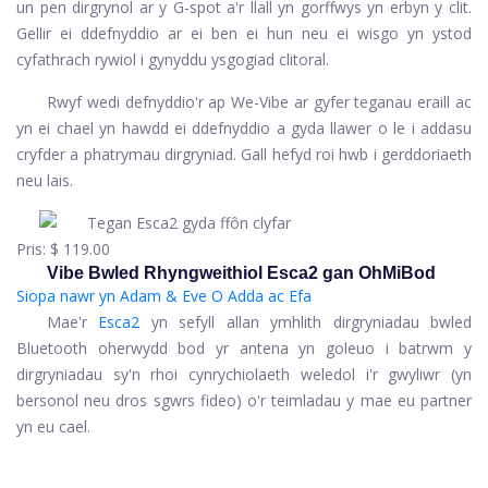
un pen dirgrynol ar y G-spot a'r llall yn gorffwys yn erbyn y clit.
Gellir ei ddefnyddio ar ei ben ei hun neu ei wisgo yn ystod
cyfathrach rywiol i gynyddu ysgogiad clitoral.
Rwyf wedi defnyddio'r ap We-Vibe ar gyfer teganau eraill ac
yn ei chael yn hawdd ei ddefnyddio a gyda llawer o le i addasu
cryfder a phatrymau dirgryniad. Gall hefyd roi hwb i gerddoriaeth
neu lais.
Pris:
$ 119.00
Vibe Bwled Rhyngweithiol Esca2 gan OhMiBod
Siopa nawr yn Adam & Eve
O Adda ac Efa
Mae'r
Esca2
yn sefyll allan ymhlith dirgryniadau bwled
Bluetooth oherwydd bod yr antena yn goleuo i batrwm y
dirgryniadau sy'n rhoi cynrychiolaeth weledol i'r gwyliwr (yn
bersonol neu dros sgwrs fideo) o'r teimladau y mae eu partner
yn eu cael.