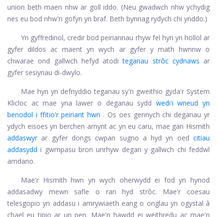
union beth maen nhw ar goll iddo. (Neu gwadwch nhw ychydig
nes eu bod nhw'n gofyn yn braf. Beth bynnag rydych chi ynddo.)
Yn gyffredinol, credir bod peiriannau rhyw fel hyn yn hollol ar
gyfer dildos ac maent yn wych ar gyfer y math hwnnw o
chwarae ond gallwch hefyd atodi
teganau strôc cydnaws
ar
gyfer sesiynau di-dwylo.
Mae hyn yn defnyddio teganau sy'n gweithio gyda'r System
Klicloc ac mae yna lawer o deganau sydd
wedi'i wneud yn
benodol i ffitio'r peiriant hwn
. Os oes gennych chi deganau yr
ydych eisoes yn berchen arnynt ac yn eu caru, mae gan Hismith
addaswyr
ar gyfer dongs cwpan sugno a hyd yn oed
citiau
addasydd
i gwmpasu bron unrhyw degan y gallwch chi feddwl
amdano.
Mae'r Hismith hwn yn wych oherwydd ei fod yn hynod
addasadwy mewn safle o ran hyd strôc. Mae'r coesau
telesgopio yn addasu i amrywiaeth eang o onglau yn ogystal â
chael eu tipio ar un pen. Mae'n hawdd ei weithredu ac mae'n