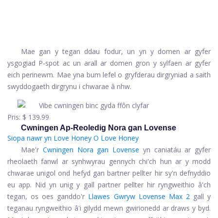
Mae gan y tegan ddau fodur, un yn y domen ar gyfer
ysgogiad P-spot ac un arall ar domen gron y sylfaen ar gyfer
eich perinewm. Mae yna bum lefel o gryfderau dirgryniad a saith
swyddogaeth dirgrynu i chwarae â nhw.
Pris:
$ 139.99
Cwningen Ap-Reoledig Nora gan Lovense
Siopa nawr yn Love Honey
O Love Honey
Mae'r
Cwningen Nora gan Lovense
yn caniatáu ar gyfer
rheolaeth fanwl ar synhwyrau gennych chi'ch hun ar y modd
chwarae unigol ond hefyd gan bartner pellter hir sy'n defnyddio
eu app. Nid yn unig y gall partner pellter hir ryngweithio â'ch
tegan, os oes ganddo'r
Llawes Gwryw Lovense Max 2
gall y
teganau ryngweithio â'i gilydd mewn gwirionedd ar draws y byd.