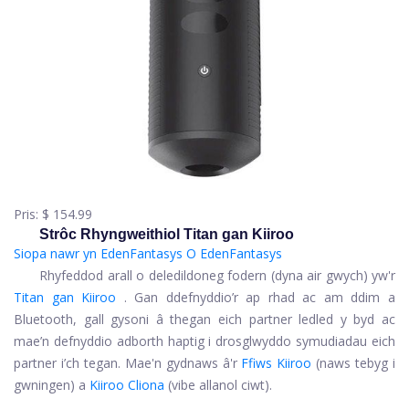
Pris:
$ 154.99
Strôc Rhyngweithiol Titan gan Kiiroo
Siopa nawr yn EdenFantasys
O EdenFantasys
Rhyfeddod arall o deledildoneg fodern (dyna air gwych) yw'r
Titan gan Kiiroo
. Gan ddefnyddio’r ap rhad ac am ddim a
Bluetooth, gall gysoni â thegan eich partner ledled y byd ac
mae’n defnyddio adborth haptig i drosglwyddo symudiadau eich
partner i’ch tegan. Mae'n gydnaws â'r
Ffiws Kiiroo
(naws tebyg i
gwningen) a
Kiiroo Cliona
(vibe allanol ciwt).