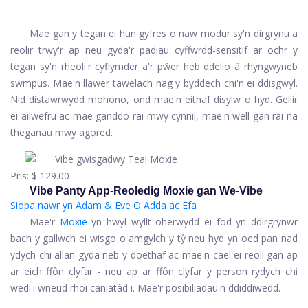
Mae gan y tegan ei hun gyfres o naw modur sy'n dirgrynu a
reolir trwy'r ap neu gyda'r padiau cyffwrdd-sensitif ar ochr y
tegan sy'n rheoli'r cyflymder a'r pŵer heb ddelio â rhyngwyneb
swmpus. Mae'n llawer tawelach nag y byddech chi'n ei ddisgwyl.
Nid distawrwydd mohono, ond mae'n eithaf disylw o hyd. Gellir
ei ailwefru ac mae ganddo rai mwy cynnil, mae'n well gan rai na
theganau mwy agored.
Pris:
$ 129.00
Vibe Panty App-Reoledig Moxie gan We-Vibe
Siopa nawr yn Adam & Eve
O Adda ac Efa
Mae'r
Moxie
yn hwyl wyllt oherwydd ei fod yn ddirgrynwr
bach y gallwch ei wisgo o amgylch y tŷ neu hyd yn oed pan nad
ydych chi allan gyda neb y doethaf ac mae'n cael ei reoli gan ap
ar eich ffôn clyfar - neu ap ar ffôn clyfar y person rydych chi
wedi'i wneud rhoi caniatâd i. Mae'r posibiliadau'n ddiddiwedd.