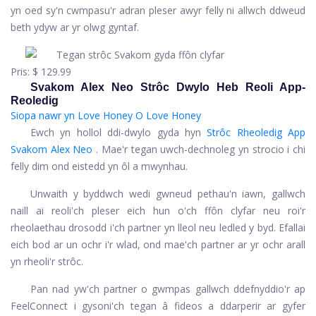
yn oed sy'n cwmpasu'r adran pleser awyr felly ni allwch ddweud
beth ydyw ar yr olwg gyntaf.
Pris:
$ 129.99
Svakom Alex Neo Strôc Dwylo Heb Reoli App-
Reoledig
Siopa nawr yn Love Honey
O Love Honey
Ewch yn hollol ddi-dwylo gyda hyn
Strôc Rheoledig App
Svakom Alex Neo
. Mae'r tegan uwch-dechnoleg yn strocio i chi
felly dim ond eistedd yn ôl a mwynhau.
Unwaith y byddwch wedi gwneud pethau'n iawn, gallwch
naill ai reoli'ch pleser eich hun o'ch ffôn clyfar neu roi'r
rheolaethau drosodd i'ch partner yn lleol neu ledled y byd. Efallai
eich bod ar un ochr i'r wlad, ond mae'ch partner ar yr ochr arall
yn rheoli'r strôc.
Pan nad yw'ch partner o gwmpas gallwch ddefnyddio'r ap
FeelConnect i gysoni'ch tegan â fideos a ddarperir ar gyfer