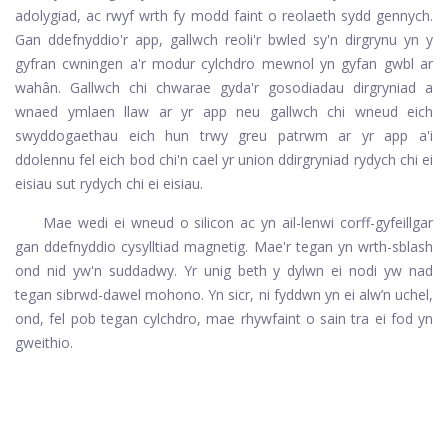
adolygiad, ac rwyf wrth fy modd faint o reolaeth sydd gennych.
Gan ddefnyddio'r app, gallwch reoli'r bwled sy'n dirgrynu yn y
gyfran cwningen a'r modur cylchdro mewnol yn gyfan gwbl ar
wahân. Gallwch chi chwarae gyda'r gosodiadau dirgryniad a
wnaed ymlaen llaw ar yr app neu gallwch chi wneud eich
swyddogaethau eich hun trwy greu patrwm ar yr app a'i
ddolennu fel eich bod chi'n cael yr union ddirgryniad rydych chi ei
eisiau sut rydych chi ei eisiau.
Mae wedi ei wneud o silicon ac yn ail-lenwi corff-gyfeillgar
gan ddefnyddio cysylltiad magnetig. Mae'r tegan yn wrth-sblash
ond nid yw'n suddadwy. Yr unig beth y dylwn ei nodi yw nad
tegan sibrwd-dawel mohono. Yn sicr, ni fyddwn yn ei alw’n uchel,
ond, fel pob tegan cylchdro, mae rhywfaint o sain tra ei fod yn
gweithio.