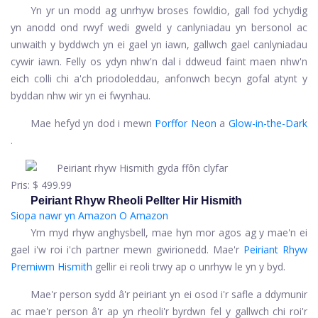
Yn yr un modd ag unrhyw broses fowldio, gall fod ychydig
yn anodd ond rwyf wedi gweld y canlyniadau yn bersonol ac
unwaith y byddwch yn ei gael yn iawn, gallwch gael canlyniadau
cywir iawn. Felly os ydyn nhw'n dal i ddweud faint maen nhw'n
eich colli chi a'ch priodoleddau, anfonwch becyn gofal atynt y
byddan nhw wir yn ei fwynhau.
Mae hefyd yn dod i mewn
Porffor Neon
a
Glow-in-the-Dark
.
Pris:
$ 499.99
Peiriant Rhyw Rheoli Pellter Hir Hismith
Siopa nawr yn Amazon
O Amazon
Ym myd rhyw anghysbell, mae hyn mor agos ag y mae'n ei
gael i'w roi i'ch partner mewn gwirionedd. Mae'r
Peiriant Rhyw
Premiwm Hismith
gellir ei reoli trwy ap o unrhyw le yn y byd.
Mae'r person sydd â'r peiriant yn ei osod i'r safle a ddymunir
ac mae'r person â'r ap yn rheoli'r byrdwn fel y gallwch chi roi'r