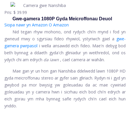
Pris:
$ 39.99
Gwe-gamera 1080P Gyda Meicroffonau Deuol
Siopa nawr yn Amazon
O Amazon
Nid tegan rhyw mohono, ond rydych chi'n mynd i fod yn
gwneud mwy o sgyrsiau fideo rhywiol, ystyriwch gael a
gwe-
gamera pwrpasol
i wella ansawdd eich fideo. Mae'n debyg bod
beth bynnag a ddaeth gyda'ch gliniadur yn weithredol, ond os
ydych chi am edrych
da iawn
, cael camera ar wahân.
Mae gan yr un hon gan Nanshiba ddelwedd lawn 1080P HD
gyda meicroffonau stereo ar gyfer sain gliriach. Rydyn ni i gyd yn
gwybod pa mor bwysig yw goleuadau da ac mae cywiriad
goleuadau yn y camera hwn i sicrhau eich bod chi'n edrych ar
eich gorau ym mha bynnag safle rydych chi'n cael eich hun
ynddo.