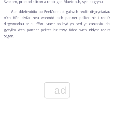
Svakom, prostad silicon a reolir gan Bluetooth, sy'n dirgrynu.
Gan ddefnyddio ap FeelConnect gallwch reoli'r dirgryniadau
o'ch ffôn clyfar neu wahodd eich partner pellter hir i reoli'r
dirgryniadau ar eu ffôn. Mae'r ap hyd yn oed yn caniatáu ichi
gysylltu â'ch partner pellter hir trwy fideo wrth iddynt reoli'r
tegan.
ad