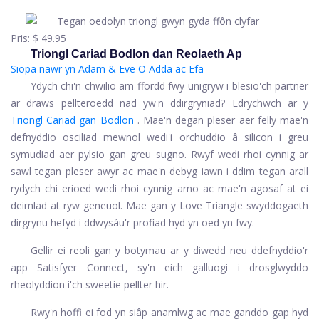
Pris:
$ 49.95
Triongl Cariad Bodlon dan Reolaeth Ap
Siopa nawr yn Adam & Eve
O Adda ac Efa
Ydych chi'n chwilio am ffordd fwy unigryw i blesio'ch partner
ar draws pellteroedd nad yw'n ddirgryniad? Edrychwch ar y
Triongl Cariad gan Bodlon
. Mae'n degan pleser aer felly mae'n
defnyddio osciliad mewnol wedi'i orchuddio â silicon i greu
symudiad aer pylsio gan greu sugno. Rwyf wedi rhoi cynnig ar
sawl tegan pleser awyr ac mae'n debyg iawn i ddim tegan arall
rydych chi erioed wedi rhoi cynnig arno ac mae'n agosaf at ei
deimlad at ryw geneuol. Mae gan y Love Triangle swyddogaeth
dirgrynu hefyd i ddwysáu'r profiad hyd yn oed yn fwy.
Gellir ei reoli gan y botymau ar y diwedd neu ddefnyddio'r
app Satisfyer Connect, sy'n eich galluogi i drosglwyddo
rheolyddion i'ch sweetie pellter hir.
Rwy'n hoffi ei fod yn siâp anamlwg ac mae ganddo gap hyd