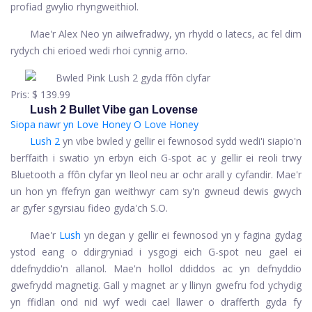
profiad gwylio rhyngweithiol.
Mae'r Alex Neo yn ailwefradwy, yn rhydd o latecs, ac fel dim
rydych chi erioed wedi rhoi cynnig arno.
Pris:
$ 139.99
Lush 2 Bullet Vibe gan Lovense
Siopa nawr yn Love Honey
O Love Honey
Lush 2
yn vibe bwled y gellir ei fewnosod sydd wedi'i siapio'n
berffaith i swatio yn erbyn eich G-spot ac y gellir ei reoli trwy
Bluetooth a ffôn clyfar yn lleol neu ar ochr arall y cyfandir. Mae'r
un hon yn ffefryn gan weithwyr cam sy'n gwneud dewis gwych
ar gyfer sgyrsiau fideo gyda'ch S.O.
Mae'r
Lush
yn degan y gellir ei fewnosod yn y fagina gydag
ystod eang o ddirgryniad i ysgogi eich G-spot neu gael ei
ddefnyddio'n allanol. Mae'n hollol ddiddos ac yn defnyddio
gwefrydd magnetig. Gall y magnet ar y llinyn gwefru fod ychydig
yn ffidlan ond nid wyf wedi cael llawer o drafferth gyda fy