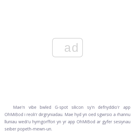
ad
Mae'n vibe bwled G-spot silicon sy'n defnyddio'r app
OhMiBod i reoli'r dirgryniadau. Mae hyd yn oed sgwrsio a rhannu
lluniau wedi'u hymgorffori yn yr app OhMiBod ar gyfer sesiynau
seiber popeth-mewn-un.