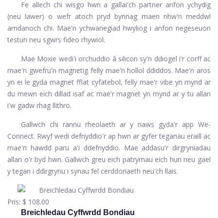
Fe allech chi wisgo hwn a gallai'ch partner anfon ychydig
(neu lawer) o wefr atoch pryd bynnag maen nhw'n meddwl
amdanoch chi. Mae'n ychwanegiad hwyliog i anfon negeseuon
testun neu sgwrs fideo rhywiol.
Mae Moxie wedi'i orchuddio â silicon sy'n ddiogel i'r corff ac
mae'n gwefru'n magnetig felly mae'n hollol ddiddos. Mae'n aros
yn ei le gyda magnet fflat cyfatebol, felly mae'r vibe yn mynd ar
du mewn eich dillad isaf ac mae'r magnet yn mynd ar y tu allan
i'w gadw rhag llithro.
Gallwch chi rannu rheolaeth ar y naws gyda'r app We-
Connect. Rwyf wedi defnyddio'r ap hwn ar gyfer teganau eraill ac
mae'n hawdd paru a'i ddefnyddio. Mae addasu'r dirgryniadau
allan o'r byd hwn. Gallwch greu eich patrymau eich hun neu gael
y tegan i ddirgrynu i synau fel cerddoriaeth neu'ch llais.
Pris:
$ 108.00
Breichledau Cyffwrdd Bondiau