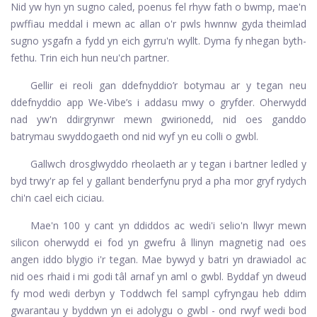
Nid yw hyn yn sugno caled, poenus fel rhyw fath o bwmp, mae'n
pwffiau meddal i mewn ac allan o'r pwls hwnnw gyda theimlad
sugno ysgafn a fydd yn eich gyrru'n wyllt. Dyma fy nhegan byth-
fethu. Trin eich hun neu'ch partner.
Gellir ei reoli gan ddefnyddio’r botymau ar y tegan neu
ddefnyddio app We-Vibe’s i addasu mwy o gryfder. Oherwydd
nad yw'n ddirgrynwr mewn gwirionedd, nid oes ganddo
batrymau swyddogaeth ond nid wyf yn eu colli o gwbl.
Gallwch drosglwyddo rheolaeth ar y tegan i bartner ledled y
byd trwy'r ap fel y gallant benderfynu pryd a pha mor gryf rydych
chi'n cael eich ciciau.
Mae'n 100 y cant yn ddiddos ac wedi'i selio'n llwyr mewn
silicon oherwydd ei fod yn gwefru â llinyn magnetig nad oes
angen iddo blygio i'r tegan. Mae bywyd y batri yn drawiadol ac
nid oes rhaid i mi godi tâl arnaf yn aml o gwbl. Byddaf yn dweud
fy mod wedi derbyn y Toddwch fel sampl cyfryngau heb ddim
gwarantau y byddwn yn ei adolygu o gwbl - ond rwyf wedi bod