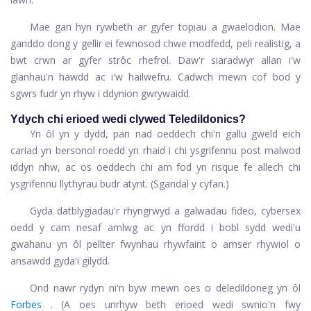
Mae gan hyn rywbeth ar gyfer topiau a gwaelodion. Mae
ganddo dong y gellir ei fewnosod chwe modfedd, peli realistig, a
bwt crwn ar gyfer strôc rhefrol. Daw'r siaradwyr allan i'w
glanhau'n hawdd ac i'w hailwefru. Cadwch mewn cof bod y
sgwrs fudr yn rhyw i ddynion gwrywaidd.
Ydych chi erioed wedi clywed Teledildonics?
Yn ôl yn y dydd, pan nad oeddech chi'n gallu gweld eich
cariad yn bersonol roedd yn rhaid i chi ysgrifennu post malwod
iddyn nhw, ac os oeddech chi am fod yn risque fe allech chi
ysgrifennu llythyrau budr atynt. (Sgandal y cyfan.)
Gyda datblygiadau'r rhyngrwyd a galwadau fideo, cybersex
oedd y cam nesaf amlwg ac yn ffordd i bobl sydd wedi'u
gwahanu yn ôl pellter fwynhau rhywfaint o amser rhywiol o
ansawdd gyda'i gilydd.
Ond nawr rydyn ni'n byw mewn oes o deledildoneg yn ôl
Forbes
. (A oes unrhyw beth erioed wedi swnio'n fwy