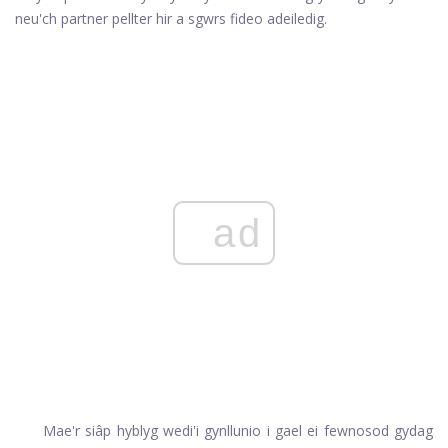
neu'ch partner pellter hir a sgwrs fideo adeiledig.
ad
Mae'r siâp hyblyg wedi'i gynllunio i gael ei fewnosod gydag