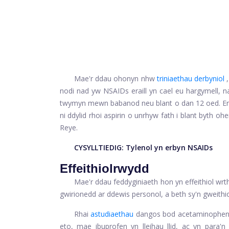
Mae'r ddau ohonyn nhw
triniaethau derbyniol
,
nodi nad yw NSAIDs eraill yn cael eu hargymell, na
twymyn mewn babanod neu blant o dan 12 oed. Er b
ni ddylid rhoi aspirin o unrhyw fath i blant byth oh
Reye.
CYSYLLTIEDIG:
Tylenol yn erbyn NSAIDs
Effeithiolrwydd
Mae'r ddau feddyginiaeth hon yn effeithiol w
gwirionedd ar ddewis personol, a beth sy'n gweithio
Rhai
astudiaethau
dangos bod acetaminophen y
eto, mae ibuprofen yn lleihau llid, ac yn para'