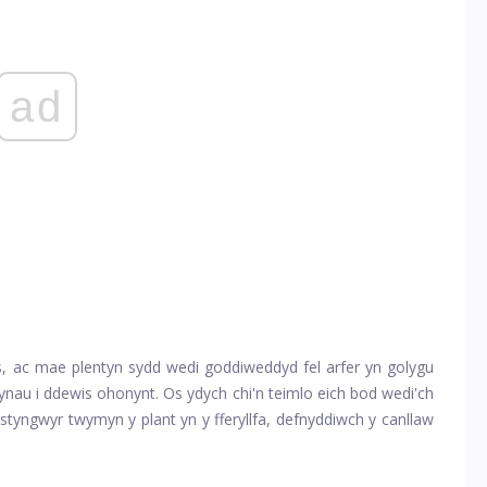
ad
, ac mae plentyn sydd wedi goddiweddyd fel arfer yn golygu
iynau i ddewis ohonynt. Os ydych chi'n teimlo eich bod wedi'ch
gostyngwyr twymyn y plant yn y fferyllfa, defnyddiwch y canllaw