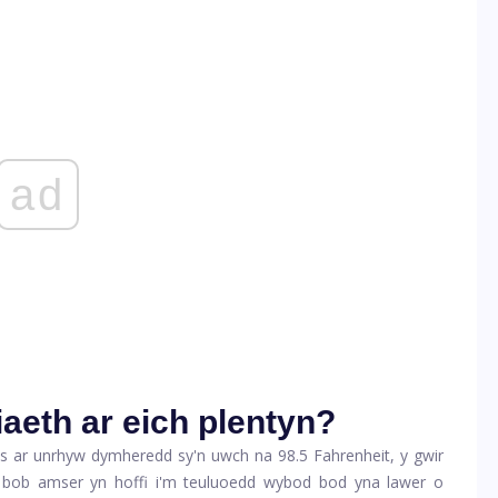
ad
aeth ar eich plentyn?
s ar unrhyw dymheredd sy'n uwch na 98.5 Fahrenheit, y gwir
f bob amser yn hoffi i'm teuluoedd wybod bod yna lawer o