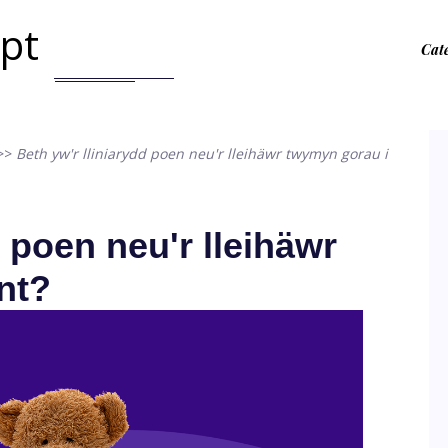
.pt
Cat
>>
Beth yw'r lliniarydd poen neu'r lleihäwr twymyn gorau i
d poen neu'r lleihäwr
nt?