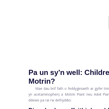
Pa un sy'n well: Childr
Motrin?
Mae dau brif fath o feddyginiaeth ar gyfer tri
yn acetaminophen) a
Motrin Plant
neu
Advil Pla
ddewis pa rai i'w defnyddio: