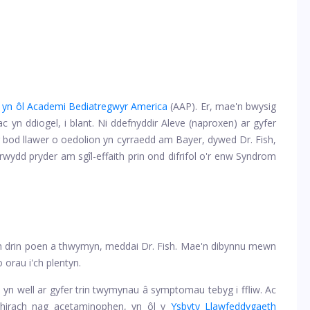
yn ôl Academi Bediatregwyr America
(AAP). Er, mae'n bwysig
c yn ddiogel, i blant. Ni ddefnyddir Aleve (naproxen) ar gyfer
od llawer o oedolion yn cyrraedd am Bayer, dywed Dr. Fish,
erwydd pryder am sgîl-effaith prin ond difrifol o'r enw Syndrom
rth drin poen a thwymyn, meddai Dr. Fish. Mae'n dibynnu mewn
 orau i'ch plentyn.
n well ar gyfer trin twymynau â symptomau tebyg i ffliw. Ac
n hirach nag acetaminophen, yn ôl y
Ysbyty Llawfeddygaeth