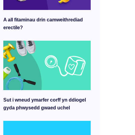
A all fitaminau drin camweithrediad
erectile?
Sut i wneud ymarfer corff yn ddiogel
gyda phwysedd gwaed uchel