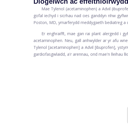
Diogelwch ac effeithiolrwyd
Mae Tylenol (acetaminophen) a Advil (ibuprofen)
gofal iechyd i sicrhau nad oes ganddyn nhw gyflwr
Poston, MD, ymarferydd meddygaeth bediatreg a c
Er enghraifft, mae gan rai plant alergedd i gyf
acetaminophen. Neu, gall anhwylder ar yr afu wne
Tylenol [acetaminophen] a Advil [ibuprofen], ysty
gardiofasgwlaidd, a'r arennau, ond mae'n lleihau ll