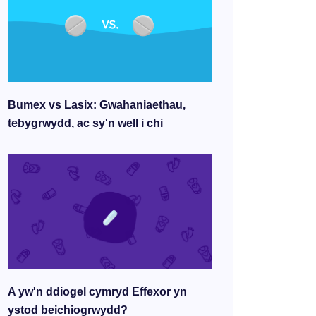
Bumex vs Lasix: Gwahaniaethau,
tebygrwydd, ac sy'n well i chi
A yw'n ddiogel cymryd Effexor yn
ystod beichiogrwydd?