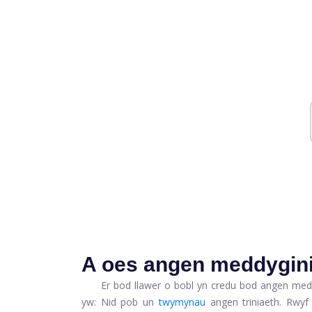
A oes angen meddygini
Er bod llawer o bobl yn credu bod angen med
yw: Nid pob un
twymynau
angen triniaeth. Rwy