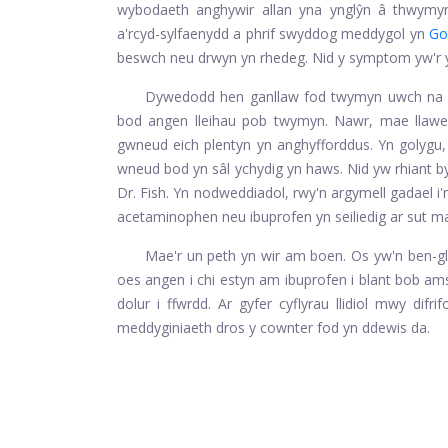
wybodaeth anghywir allan yna ynglŷn â thwym
a'r
cyd-sylfaenydd a phrif swyddog meddygol yn
Go
beswch neu drwyn yn rhedeg. Nid y symptom yw'r 
Dywedodd hen ganllaw fod twymyn uwch na 104
bod angen lleihau pob twymyn. Nawr, mae llawe
gwneud eich plentyn yn anghyfforddus. Yn golygu, n
wneud bod yn sâl ychydig yn haws. Nid yw rhiant 
Dr. Fish. Yn nodweddiadol, rwy'n argymell gadael i'
acetaminophen neu ibuprofen yn seiliedig ar sut mae
Mae'r un peth yn wir am boen. Os yw'n ben-glin
oes angen i chi estyn am ibuprofen i blant bob amse
dolur i ffwrdd. Ar gyfer cyflyrau llidiol mwy difri
meddyginiaeth dros y cownter fod yn ddewis da.