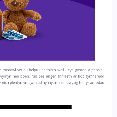
ch meddwl yw eu helpu i deimlo'n well - cyn gynted â phosibl.
hwymyn neu boen. Nid oes angen triniaeth ar bob tymheredd
 eich plentyn yn gwneud hynny, mae'n bwysig trin yr amodau