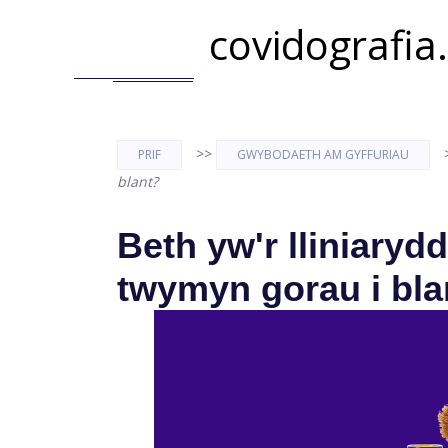
covidografia
>>
PRIF
GWYBODAETH AM GYFFURIAU
blant?
Beth yw'r lliniaryd
twymyn gorau i bla