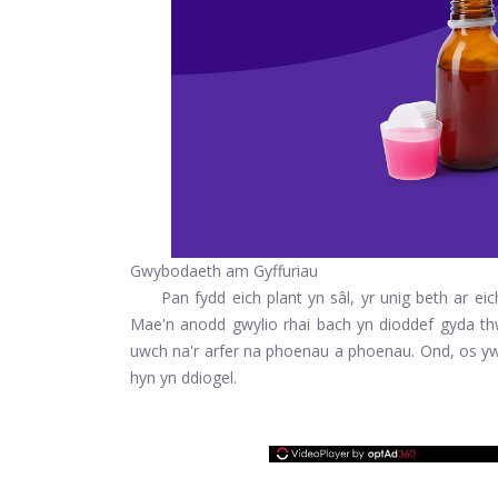
Gwybodaeth am Gyffuriau
Pan fydd eich plant yn sâl, yr unig beth ar ei
Mae'n anodd gwylio rhai bach yn dioddef gyda t
uwch na'r arfer na phoenau a phoenau. Ond, os yw
hyn yn ddiogel.