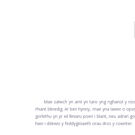
Mae salwch yn aml yn taro yng nghanol y nos
rhiant blinedig. Ar ben hynny, mae yna lawer o ops
gorlethu yn yr eil lliniaru poen i blant, neu adran 
hwn i ddewis y feddyginiaeth orau dros y cownter.