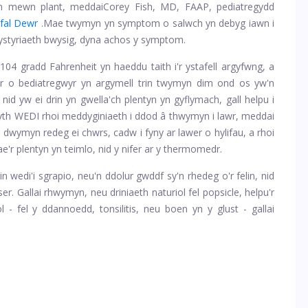
yn mewn plant, meddai
Corey Fish, MD, FAAP, pediatregydd
fal Dewr
.
Mae twymyn yn symptom o salwch yn debyg iawn i
ystyriaeth bwysig, dyna achos y symptom.
 gradd Fahrenheit yn haeddu taith i'r ystafell argyfwng, a
r o bediatregwyr yn argymell trin twymyn dim ond os yw'n
id yw ei drin yn gwella'ch plentyn yn gyflymach, gall helpu i
byth WEDI rhoi meddyginiaeth i ddod â thwymyn i lawr, meddai
r dwymyn redeg ei chwrs, cadw i fyny ar lawer o hylifau, a rhoi
'r plentyn yn teimlo, nid y nifer ar y thermomedr.
 wedi'i sgrapio, neu'n ddolur gwddf sy'n rhedeg o'r felin, nid
r. Gallai rhwymyn, neu driniaeth naturiol fel popsicle, helpu'r
fol - fel y ddannoedd, tonsilitis, neu boen yn y glust - gallai