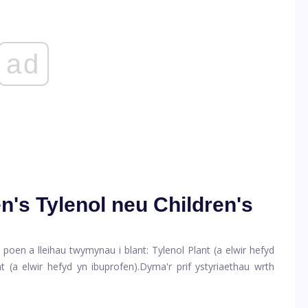
ad
en's Tylenol neu Children's
n poen a lleihau twymynau i blant:
Tylenol Plant
(a elwir hefyd
nt
(a elwir hefyd yn ibuprofen).
Dyma'r prif ystyriaethau wrth