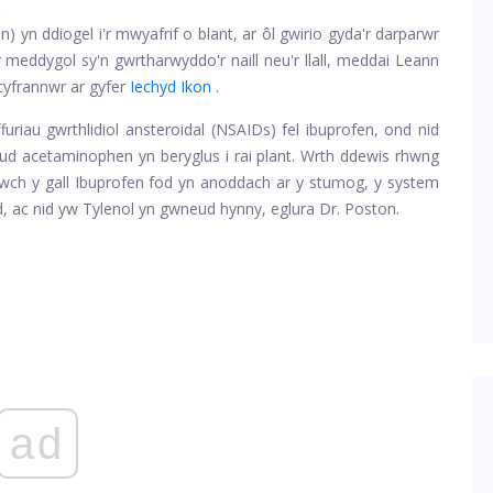
d
 yn ddiogel i'r mwyafrif o blant, ar ôl gwirio gyda'r darparwr
 meddygol sy'n gwrtharwyddo'r naill neu'r llall, meddai Leann
yfrannwr ar gyfer
Iechyd Ikon
.
furiau gwrthlidiol ansteroidal (NSAIDs) fel ibuprofen, ond nid
ud acetaminophen yn beryglus i rai plant. Wrth ddewis rhwng
riwch y gall Ibuprofen fod yn anoddach ar y stumog, y system
id, ac nid yw Tylenol yn gwneud hynny, eglura Dr. Poston.
ad