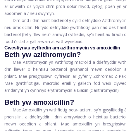
ar unwaith os ydych chi'n profi dolur rhydd, cyfog, poen yn yr
abdomen a / neu dwymyn.
Dim ond i drin haint bacteriol y dylid defnyddio Azithromycin
neu amoxicillin. Ni fydd defnyddio gwrthfiotig pan nad oes haint
bacteriol (fel y ffliw neu'r annwyd cyffredin, sy'n heintiau firaol) o
fudd i'r claf a gall arwain at wrthwynebiad.
Cwestiynau cyffredin am azithromycin vs amoxicillin
Beth yw azithromycin?
Mae Azithromycin yn wrthfiotig macrolid a ddefnyddir wrth
drin llawer o heintiau bacteriol gwahanol mewn oedolion a
phlant. Mae presgripsiwn cyffredin ar gyfer y Zithromax Z-Pak.
Mae gwrthfiotigau macrolid eraill y gallech fod wedi clywed
amdanynt yn cynnwys erythromycin a Biaxin (clarithromycin).
Beth yw amoxicillin?
Mae Amoxicillin yn wrthfiotig beta-lactam, sy'n gysylltiedig â
phenisilin, a ddefnyddir i drin amrywiaeth o heintiau bacteriol
mewn oedolion a phlant. Mae amoxicillin yn bresgripsiwn
cyffredin iawn, ac mae Augmentin (sy'n cynnwys amoxicillin