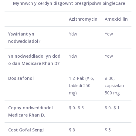
Mynnwch y cerdyn disgownt presgripsiwn SingleCare
Azithromycin
Amoxicillin
Yswiriant yn
Ydw
Ydw
nodweddiadol?
Yn nodweddiadol yn dod
Ydw
Ydw
o dan Medicare Rhan D?
Dos safonol
1 Z-Pak (# 6,
# 30,
tabledi 250
capsiwlau
mg)
500 mg
Copay nodweddiadol
$ 0- $ 3
$ 0- $ 1
Medicare Rhan D.
Cost Gofal Sengl
$ 8
$ 5