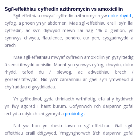
Sgîl-effeithiau cyffredin azithromycin vs amoxicillin
Sgîl-effeithiau mwyaf cyffredin azithromycin yw
dolur rhydd
,
cyfog, a phoen yn yr abdomen. Mae sgîl-effeithiau eraill, sy'n llai
cyffredin, ac sy'n digwydd mewn llai nag 1% o gleifion, yn
cynnwys chwydu, flatulence, pendro, cur pen, cysgadrwydd a
brech.
Mae sgîl-effeithiau mwyaf cyffredin amoxicillin yn gysylltiedig
â sensitifrwydd penisilin. Maent yn cynnwys cyfog, chwydu, dolur
rhydd, tafod du / blewog, ac adweithiau brech /
gorsensitifrwydd. Nid yw'r canrannau ar gael sy'n ymwneud â
chyfraddau digwyddiadau.
Yn gyffredinol, gyda thriniaeth wrthfiotig, efallai y byddwch
yn fwy agored i haint burum. Gofynnwch i'ch darparwr gofal
iechyd a ddylech chi gymryd a
probiotig
.
Nid yw hon yn rhestr lawn o sgîl-effeithiau. Gall sgîl-
effeithiau eraill ddigwydd. Ymgynghorwch â'ch darparwr gofal