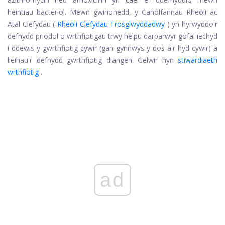
heintiau bacteriol. Mewn gwirionedd, y Canolfannau Rheoli ac
Atal Clefydau (
Rheoli Clefydau Trosglwyddadwy
) yn hyrwyddo'r
defnydd priodol o wrthfiotigau trwy helpu darparwyr gofal iechyd
i ddewis y gwrthfiotig cywir (gan gynnwys y dos a'r hyd cywir) a
lleihau'r defnydd gwrthfiotig diangen. Gelwir hyn
stiwardiaeth
wrthfiotig
.
ad