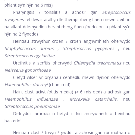
phlant sy'n hŷn na 6 mis)
Pharyngitis / tonsilitis a achosir gan
Streptococcus
pyogenes
fel dewis arall yn lle therapi rheng flaen mewn cleifion
na allant ddefnyddio therapi rheng flaen (oedolion a phlant sy'n
hŷn na 2 flynedd)
Heintiau strwythur croen / croen anghymhleth oherwydd
Staphylococcus aureus
,
Streptococcus pyogenes
, neu
Streptococcus agalactiae
Urethritis a serfitis oherwydd
Chlamydia trachomatis
neu
Neisseria gonorrhoeae
Clefyd wlser yr organau cenhedlu mewn dynion oherwydd
Haemophilus ducreyi
(chancroid)
Haint clust acíwt (otitis media) (> 6 mis oed) a achosir gan
Haemophilus influenzae
,
Moraxella catarrhalis,
neu
Streptococcus pneumoniae
Defnyddir amoxicillin hefyd i drin amrywiaeth o heintiau
bacteriol:
Heintiau clust / trwyn / gwddf a achosir gan rai mathau o