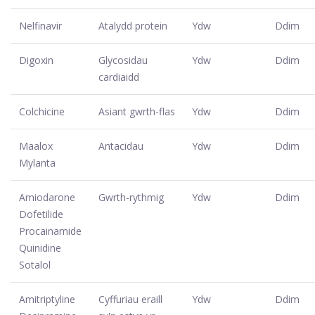
Nelfinavir
Atalydd protein
Ydw
Ddim
Digoxin
Glycosidau
Ydw
Ddim
cardiaidd
Colchicine
Asiant gwrth-flas
Ydw
Ddim
Maalox
Antacidau
Ydw
Ddim
Mylanta
Amiodarone
Gwrth-rythmig
Ydw
Ddim
Dofetilide
Procainamide
Quinidine
Sotalol
Amitriptyline
Cyffuriau eraill
Ydw
Ddim