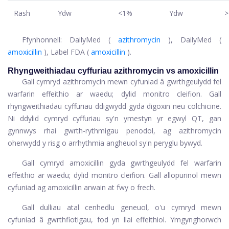
Rash
Ydw
<1%
Ydw
>
Ffynhonnell: DailyMed (
azithromycin
), DailyMed (
amoxicillin
), Label FDA (
amoxicillin
).
Rhyngweithiadau cyffuriau azithromycin vs amoxicillin
Gall cymryd azithromycin mewn cyfuniad â gwrthgeulydd fel
warfarin effeithio ar waedu; dylid monitro cleifion. Gall
rhyngweithiadau cyffuriau ddigwydd gyda digoxin neu colchicine.
Ni ddylid cymryd cyffuriau sy'n ymestyn yr egwyl QT, gan
gynnwys rhai gwrth-rythmigau penodol, ag azithromycin
oherwydd y risg o arrhythmia angheuol sy'n peryglu bywyd.
Gall cymryd amoxicillin gyda gwrthgeulydd fel warfarin
effeithio ar waedu; dylid monitro cleifion. Gall allopurinol mewn
cyfuniad ag amoxicillin arwain at fwy o frech.
Gall dulliau atal cenhedlu geneuol, o'u cymryd mewn
cyfuniad â gwrthfiotigau, fod yn llai effeithiol. Ymgynghorwch