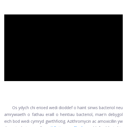
ad
Os ydych chi erioed wedi dioddef o haint sinws bacteriol neu
amrywiaeth o fathau eraill o heintiau bacteriol, mae'n debygol
eich bod wedi cymryd gwrthfiotig. Azithromycin ac amoxicillin yw