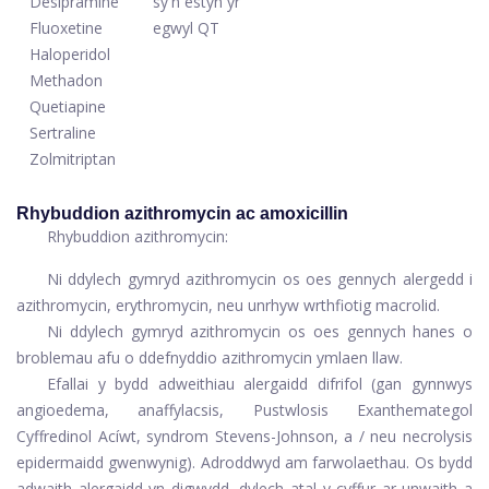
Desipramine
sy'n estyn yr
Fluoxetine
egwyl QT
Haloperidol
Methadon
Quetiapine
Sertraline
Zolmitriptan
Rhybuddion azithromycin ac amoxicillin
Rhybuddion azithromycin:
Ni ddylech gymryd azithromycin os oes gennych alergedd i
azithromycin, erythromycin, neu unrhyw wrthfiotig macrolid.
Ni ddylech gymryd azithromycin os oes gennych hanes o
broblemau afu o ddefnyddio azithromycin ymlaen llaw.
Efallai y bydd adweithiau alergaidd difrifol (gan gynnwys
angioedema, anaffylacsis, Pustwlosis Exanthemategol
Cyffredinol Acíwt, syndrom Stevens-Johnson, a / neu necrolysis
epidermaidd gwenwynig). Adroddwyd am farwolaethau. Os bydd
adwaith alergaidd yn digwydd, dylech atal y cyffur ar unwaith a