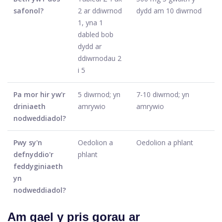
safonol?
2 ar ddiwrnod
dydd am 10 diwrnod
1, yna 1
dabled bob
dydd ar
ddiwrnodau 2
i 5
Pa mor hir yw'r
5 diwrnod; yn
7-10 diwrnod; yn
driniaeth
amrywio
amrywio
nodweddiadol?
Pwy sy'n
Oedolion a
Oedolion a phlant
defnyddio'r
phlant
feddyginiaeth
yn
nodweddiadol?
Am gael y pris gorau ar