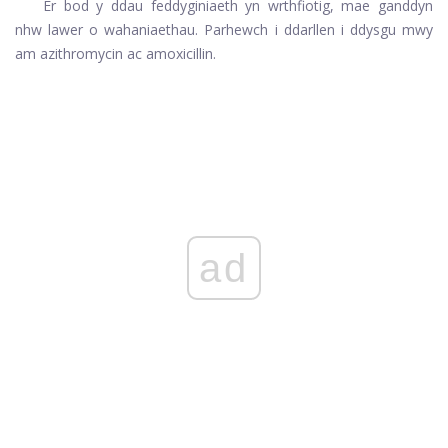
Er bod y ddau feddyginiaeth yn wrthfiotig, mae ganddyn
nhw lawer o wahaniaethau. Parhewch i ddarllen i ddysgu mwy
am azithromycin ac amoxicillin.
ad