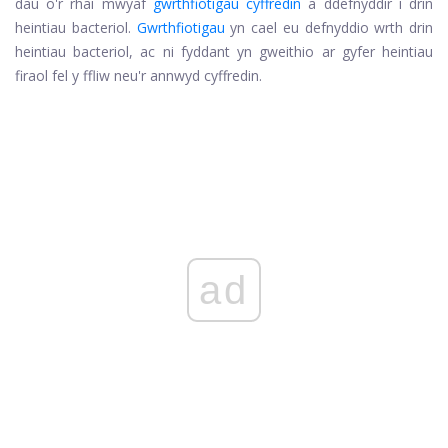
dau o'r rhai mwyaf
gwrthfiotigau cyffredin
a ddefnyddir i drin
heintiau bacteriol.
Gwrthfiotigau
yn cael eu defnyddio wrth drin
heintiau bacteriol, ac ni fyddant yn gweithio ar gyfer heintiau
firaol fel y ffliw neu'r annwyd cyffredin.
ad