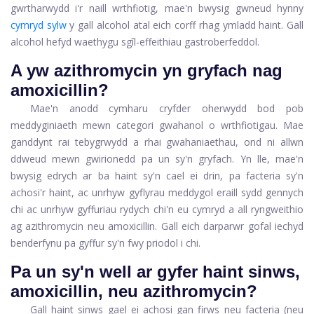
gwrtharwydd i'r naill wrthfiotig, mae'n bwysig gwneud hynny
cymryd sylw
y gall alcohol atal eich corff rhag ymladd haint. Gall
alcohol hefyd waethygu sgîl-effeithiau gastroberfeddol.
A yw azithromycin yn gryfach nag
amoxicillin?
Mae'n anodd cymharu cryfder oherwydd bod pob
meddyginiaeth mewn categori gwahanol o wrthfiotigau. Mae
ganddynt rai tebygrwydd a rhai gwahaniaethau, ond ni allwn
ddweud mewn gwirionedd pa un sy'n gryfach. Yn lle, mae'n
bwysig edrych ar ba haint sy'n cael ei drin, pa facteria sy'n
achosi'r haint, ac unrhyw gyflyrau meddygol eraill sydd gennych
chi ac unrhyw gyffuriau rydych chi'n eu cymryd a all ryngweithio
ag azithromycin neu amoxicillin. Gall eich darparwr gofal iechyd
benderfynu pa gyffur sy'n fwy priodol i chi.
Pa un sy'n well ar gyfer haint sinws,
amoxicillin, neu azithromycin?
Gall haint sinws gael ei achosi gan firws neu facteria (neu