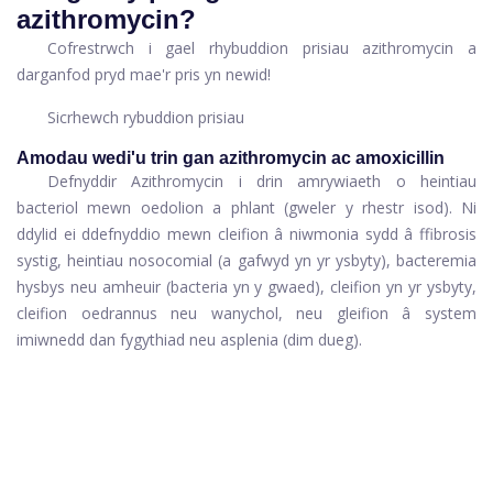
azithromycin?
Cofrestrwch i gael rhybuddion prisiau azithromycin a
darganfod pryd mae'r pris yn newid!
Sicrhewch rybuddion prisiau
Amodau wedi'u trin gan azithromycin ac amoxicillin
Defnyddir Azithromycin i drin amrywiaeth o heintiau
bacteriol mewn oedolion a phlant (gweler y rhestr isod). Ni
ddylid ei ddefnyddio mewn cleifion â niwmonia sydd â ffibrosis
systig, heintiau nosocomial (a gafwyd yn yr ysbyty), bacteremia
hysbys neu amheuir (bacteria yn y gwaed), cleifion yn yr ysbyty,
cleifion oedrannus neu wanychol, neu gleifion â system
imiwnedd dan fygythiad neu asplenia (dim dueg).