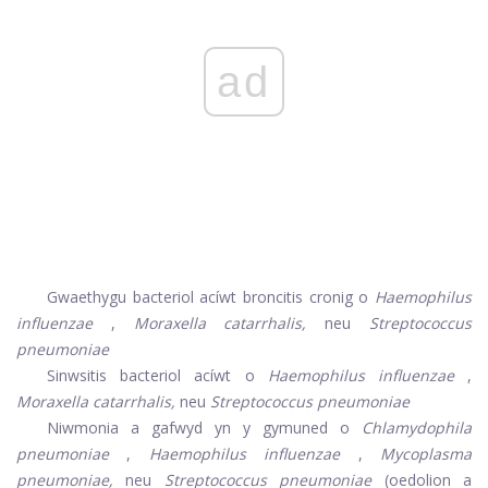
ad
Gwaethygu bacteriol acíwt broncitis cronig o
Haemophilus
influenzae
,
Moraxella catarrhalis,
neu
Streptococcus
pneumoniae
Sinwsitis bacteriol acíwt o
Haemophilus influenzae
,
Moraxella catarrhalis,
neu
Streptococcus pneumoniae
Niwmonia a gafwyd yn y gymuned o
Chlamydophila
pneumoniae
,
Haemophilus influenzae
,
Mycoplasma
pneumoniae,
neu
Streptococcus pneumoniae
(oedolion a