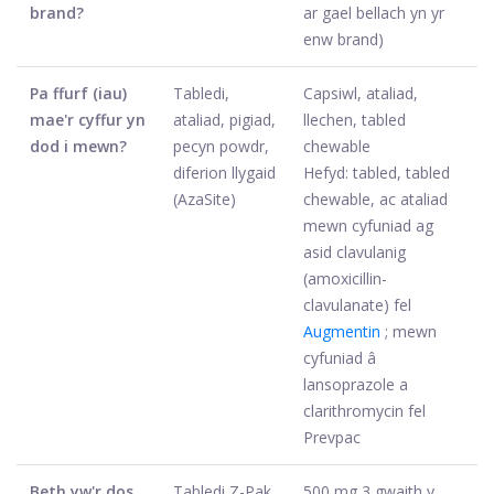
brand?
ar gael bellach yn yr
enw brand)
Pa ffurf (iau)
Tabledi,
Capsiwl, ataliad,
mae'r cyffur yn
ataliad, pigiad,
llechen, tabled
dod i mewn?
pecyn powdr,
chewable
diferion llygaid
Hefyd: tabled, tabled
(AzaSite)
chewable, ac ataliad
mewn cyfuniad ag
asid clavulanig
(amoxicillin-
clavulanate) fel
Augmentin
; mewn
cyfuniad â
lansoprazole a
clarithromycin fel
Prevpac
Beth yw'r dos
Tabledi Z-Pak
500 mg 3 gwaith y