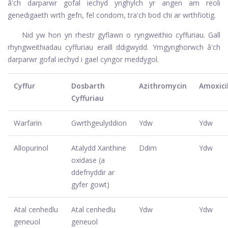
â'ch darparwr gofal iechyd ynghylch yr angen am reoli
genedigaeth wrth gefn, fel condom, tra'ch bod chi ar wrthfiotig.
Nid yw hon yn rhestr gyflawn o ryngweithio cyffuriau. Gall
rhyngweithiadau cyffuriau eraill ddigwydd. Ymgynghorwch â'ch
darparwr gofal iechyd i gael cyngor meddygol.
Cyffur
Dosbarth
Azithromycin
Amoxicil
Cyffuriau
Warfarin
Gwrthgeulyddion
Ydw
Ydw
Allopurinol
Atalydd Xanthine
Ddim
Ydw
oxidase (a
ddefnyddir ar
gyfer gowt)
Atal cenhedlu
Atal cenhedlu
Ydw
Ydw
geneuol
geneuol