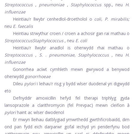
Streptococcus
,
pneumoniae
,
Staphylococcus
spp., neu
H.
influenzae
Heintiau'r llwybr cenhedlol-droetholol o
coli, P. mirabilis;
neu
E. faecalis
Heintiau strwythur croen / croen a achosir gan rai mathau o
StreptococcusStaphylococcus
, neu
E. coli
Heintiau'r llwybr anadlol is oherwydd rhai mathau o
Streptococcus
,
S.
.
pneumoniae, Staphylococcus
, neu
H.
influenzae
Gonorrhea acíwt cymhleth mewn gwrywod a benywod
oherwydd
gonorrhoeae
Dileu
pylori
i leihau'r risg y bydd wlser duodenal yn digwydd
eto
Defnyddir amoxicillin hefyd fel therapi triphlyg gyda
lansoprazole a clarithromycin (fel Prevpac) mewn cleifion â
pylori
haint ac wlser dwodenol
Er mwyn lleihau datblygiad ymwrthedd gwrthficrobaidd, dim
ond pan fydd eich darparwr gofal iechyd yn penderfynu bod
azithromycin neu amoxicillin yn cael ei ddefnyddio mewn