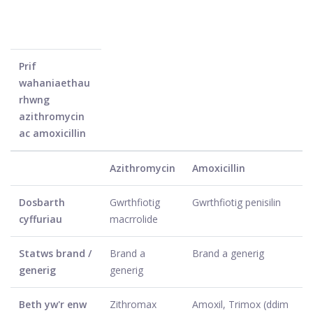
Prif
wahaniaethau
rhwng
azithromycin
ac amoxicillin
Azithromycin
Amoxicillin
Dosbarth
Gwrthfiotig
Gwrthfiotig penisilin
cyffuriau
macrrolide
Statws brand /
Brand a
Brand a generig
generig
generig
Beth yw'r enw
Zithromax
Amoxil, Trimox (ddim