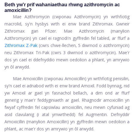
Beth yw'r prif wahaniaethau rhwng azithromycin ac
amoxicillin?
Mae Azithromycin (cwponau Azithromycin) yn wrthfiotig
macrolid, sy'n hysbys wrth ei enw brand Zithromax. Gwneir
Zithromax gan Pfizer. Mae Azithromycin (manylion
Azithromycin) yn cael ei ragnodi'n gyffredin fel tabled, ar ffurf a
Zithromax Z-Pak
(cwrs chwe-llechen, 5 diwrnod o azithromycin)
neu Zithromax Tri-Pak (cwrs 3 diwrnod o azithromycin). Mae'r
dos yn cael ei ddefnyddio mewn oedolion a phlant, yn amrywio
yn ôl arwydd.
Mae Amoxicillin (cwponau Amoxicillin) yn wrthfiotig penisilin,
sy'n cael ei adnabod wrth ei enw brand Amoxil. Fodd bynnag, nid
yw Amoxil ar gael yn fasnachol bellach, a dim ond ar ffurf
generig y mae'r feddyginiaeth ar gael. Rhagnodir amoxicillin yn
fwyaf cyffredin fel capsiwlau amoxicillin, neu mewn cyfuniad ag
asid clavulanig (i atal ymwrthedd) fel Augmentin. Defnyddir
Amoxicillin (manylion Amoxicillin) yn gyffredin mewn oedolion a
phlant, ac mae'r dos yn amrywio yn ôl arwydd.