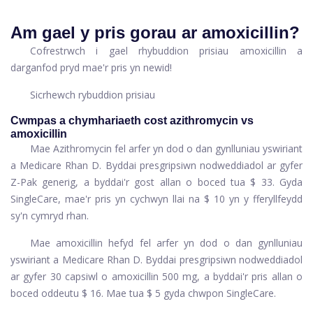
Am gael y pris gorau ar amoxicillin?
Cofrestrwch i gael rhybuddion prisiau amoxicillin a
darganfod pryd mae'r pris yn newid!
Sicrhewch rybuddion prisiau
Cwmpas a chymhariaeth cost azithromycin vs
amoxicillin
Mae Azithromycin fel arfer yn dod o dan gynlluniau yswiriant
a Medicare Rhan D. Byddai presgripsiwn nodweddiadol ar gyfer
Z-Pak generig, a byddai'r gost allan o boced tua $ 33. Gyda
SingleCare, mae'r pris yn cychwyn llai na $ 10 yn y fferyllfeydd
sy'n cymryd rhan.
Mae amoxicillin hefyd fel arfer yn dod o dan gynlluniau
yswiriant a Medicare Rhan D. Byddai presgripsiwn nodweddiadol
ar gyfer 30 capsiwl o amoxicillin 500 mg, a byddai'r pris allan o
boced oddeutu $ 16. Mae tua $ 5 gyda chwpon SingleCare.