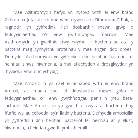
Mae Azithromycin hefyd yn hysbys wrth ei enw brand
Zithromax (efallai eich bod wedi clywed am Zithromax Z-Pak, a
ragnodir yn gyffredin). Fe'i dosbarthir mewn grŵp o
feddyginiaethau o'r enw gwrthfiotigau macrolid. Mae
Azithromycin yn gweithio trwy rwymo i'r bacteria ac atal y
bacteria rhag cynhyrchu proteinau y mae angen iddo oroesi.
Defnyddir Azithromycin yn gyffredin i drin heintiau bacteriol fel
heintiau sinws, niwmonia, a rhai afiechydon a drosglwyddir yn
rhywiol, i enwi ond ychydig.
Mae Amoxicillin yn cael ei adnabod wrth ei enw brand
Amoxil, ac mae'n cael ei ddosbarthu mewn grŵp o
feddyginiaethau o'r enw gwrthfiotigau penisilin (neu beta-
lactam). Mae Amoxicillin yn gweithio trwy atal bacteria rhag
ffurfio waliau celloedd, sy'n lladd y bacteria. Defnyddir amoxicillin
yn gyffredin i drin heintiau bacteriol fel heintiau ar y glust,
niwmonia, a heintiau gwddf, ymhlith eraill.