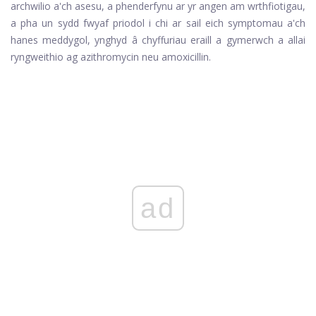
archwilio a'ch asesu, a phenderfynu ar yr angen am wrthfiotigau,
a pha un sydd fwyaf priodol i chi ar sail eich symptomau a'ch
hanes meddygol, ynghyd â chyffuriau eraill a gymerwch a allai
ryngweithio ag azithromycin neu amoxicillin.
ad