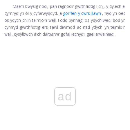
Mae'n bwysig nodi, pan ragnodir gwrthfiotig i chi, y dylech ei
gymryd yn ôl y cyfarwyddyd, a
gorffen y cwrs llawn
, hyd yn oed
os ydych chi'n teimlo'n well. Fodd bynnag, os ydych wedi bod yn
cymryd gwrthfiotig ers sawl diwrnod ac nad ydych yn teimlo'n
well, cysylltwch â'ch darparwr gofal iechyd i gael arweiniad.
ad