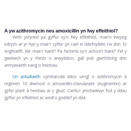
A yw azithromycin neu amoxicillin yn fwy effeithiol?
Wrth ystyried pa gyffur sy'n fwy effeithiol, mae'n bwysig
edrych ar yr hyn y mae'r cyffur yn cael ei ddefnyddio i'w drin. Er
enghraifft, ble mae'r haint? Pa facteria sy'n achosi'r haint? Fel y
gwelwch yn y rhestr o arwyddion, gall pob gwrthfiotig drin
amrywiaeth eang o heintiau.
Un astudiaeth
cymharodd ddos ​​sengl o azithromycin â
regimen 10 diwrnod o amoxicillin-clavulanate (Augmentin) ar
gyfer plant â heintiau ar y glust. Canfu'r ymchwilwyr fod y ddau
gyffur yn effeithiol ac wedi'u goddef yn dda.