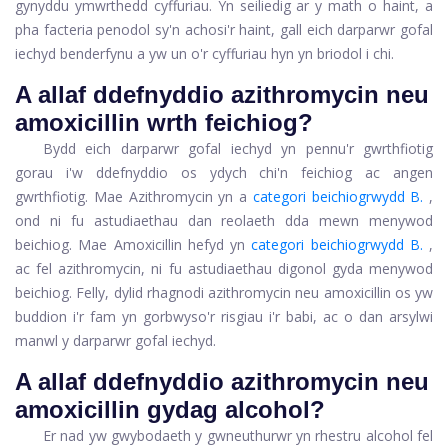
gynyddu ymwrthedd cyffuriau. Yn seiliedig ar y math o haint, a
pha facteria penodol sy'n achosi'r haint, gall eich darparwr gofal
iechyd benderfynu a yw un o'r cyffuriau hyn yn briodol i chi.
A allaf ddefnyddio azithromycin neu
amoxicillin wrth feichiog?
Bydd eich darparwr gofal iechyd yn pennu'r gwrthfiotig
gorau i'w ddefnyddio os ydych chi'n feichiog ac angen
gwrthfiotig. Mae Azithromycin yn a
categori beichiogrwydd B.
,
ond ni fu astudiaethau dan reolaeth dda mewn menywod
beichiog. Mae Amoxicillin hefyd yn
categori beichiogrwydd B.
,
ac fel azithromycin, ni fu astudiaethau digonol gyda menywod
beichiog. Felly, dylid rhagnodi azithromycin neu amoxicillin os yw
buddion i'r fam yn gorbwyso'r risgiau i'r babi, ac o dan arsylwi
manwl y darparwr gofal iechyd.
A allaf ddefnyddio azithromycin neu
amoxicillin gydag alcohol?
Er nad yw gwybodaeth y gwneuthurwr yn rhestru alcohol fel