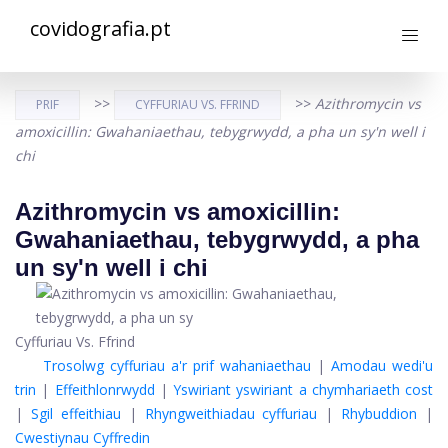
covidografia.pt
>>
>>
Azithromycin vs
PRIF
CYFFURIAU VS. FFRIND
amoxicillin: Gwahaniaethau, tebygrwydd, a pha un sy'n well i
chi
Azithromycin vs amoxicillin:
Gwahaniaethau, tebygrwydd, a pha
un sy'n well i chi
Cyffuriau Vs. Ffrind
Trosolwg cyffuriau a'r prif wahaniaethau
|
Amodau wedi'u
trin
|
Effeithlonrwydd
|
Yswiriant yswiriant a chymhariaeth cost
|
Sgil effeithiau
|
Rhyngweithiadau cyffuriau
|
Rhybuddion
|
Cwestiynau Cyffredin