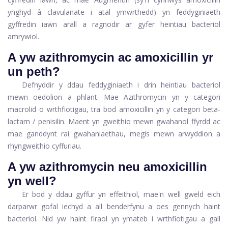
ynghyd â clavulanate i atal ymwrthedd) yn feddyginiaeth
gyffredin iawn arall a ragnodir ar gyfer heintiau bacteriol
amrywiol.
A yw azithromycin ac amoxicillin yr
un peth?
Defnyddir y ddau feddyginiaeth i drin heintiau bacteriol
mewn oedolion a phlant. Mae Azithromycin yn y categori
macrolid o wrthfiotigau, tra bod amoxicillin yn y categori beta-
lactam / penisilin. Maent yn gweithio mewn gwahanol ffyrdd ac
mae ganddynt rai gwahaniaethau, megis mewn arwyddion a
rhyngweithio cyffuriau.
A yw azithromycin neu amoxicillin
yn well?
Er bod y ddau gyffur yn effeithiol, mae'n well gweld eich
darparwr gofal iechyd a all benderfynu a oes gennych haint
bacteriol. Nid yw haint firaol yn ymateb i wrthfiotigau a gall