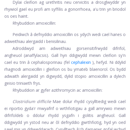
Dylai cleifion ag urethritis neu cervicitis a drosglwyddir yn
rhywiol gael eu profi am syffilis a gonorrhoea, a'u trin yn briodol
os oes haint.
Rhybuddion amoxicillin:
Peidiwch â defnyddio amoxicillin os ydych wedi cael hanes o
adweithiau alergaidd i benisilinau.
Adroddwyd am adweithiau gorsensitifrwydd difrifol,
angheuol (anaffylacsis). Gall hyn ddigwydd mewn cleifion sy'n
cael eu trin â cephalosporinau (fel
cephalexin
), hefyd. Ni ddylid
rhagnodi amoxicillin i gleifion os bu ymateb blaenorol. Os bydd
adwaith alergaidd yn digwydd, dylid stopio amoxicillin a dylech
geisio triniaeth frys.
Rhybuddion ar gyfer azithromycin ac amoxicillin:
Clostridium difficile
Mae dolur rhydd cysylltiedig wedi cael
ei riportio gyda'r mwyafrif o wrthfiotigau a gall amrywio mewn
difrifoldeb o ddolur rhydd ysgafn i golitis angheuol. Gall
ddigwydd yn ystod neu ar ôl defnyddio gwrthfiotig, hyd yn oed
sawl mis yn ddiweddarach. Cysylltwch â'ch darparwr gofal iechyd