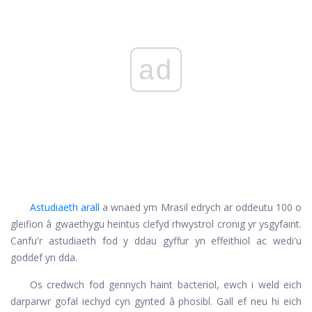
ad
Astudiaeth arall
a wnaed ym Mrasil edrych ar oddeutu 100 o
gleifion â gwaethygu heintus clefyd rhwystrol cronig yr ysgyfaint.
Canfu'r astudiaeth fod y ddau gyffur yn effeithiol ac wedi'u
goddef yn dda.
Os credwch fod gennych haint bacteriol, ewch i weld eich
darparwr gofal iechyd cyn gynted â phosibl. Gall ef neu hi eich