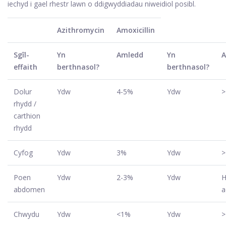
iechyd i gael rhestr lawn o ddigwyddiadau niweidiol posibl.
Azithromycin
Amoxicillin
Sgîl-
Yn
Amledd
Yn
A
effaith
berthnasol?
berthnasol?
Dolur
Ydw
4-5%
Ydw
>
rhydd /
carthion
rhydd
Cyfog
Ydw
3%
Ydw
>
Poen
Ydw
2-3%
Ydw
H
abdomen
a
Chwydu
Ydw
<1%
Ydw
>