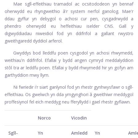
Mae sgîl-effeithiau tramadol ac ocsitododeon yn bennaf
oherwydd eu rhyngweithio â'r system nerfol ganolog. Mae'r
ddau gyffur yn debygol o achosi cur pen, cysgadrwydd a
phendro oherwydd eu heffeithiau iselder CNS. Gall y
digwyddiadau niweidiol fod yn ddifrifol a gallant rwystro
gweithgaredd dyddiol arferol.
Gwyddys bod lleddfu poen cysgodol yn achosi rhwymedd,
weithiau'n ddifrifol. Efallai y bydd angen cymryd meddalyddion
stôl tra ar leddfu poen. Efallai y bydd rhwymedd hir yn gofyn am
garthyddion mwy llym.
Ni fwriedir i'r siart ganlynol fod yn rhestr gynhwysfawr o sgîl-
effeithiau. Os gwelwch yn dda ymgynghori â gweithiwr meddygol
proffesiynol fel eich meddyg neu fferyllydd i gael rhestr gyflawn.
Norco
Vicodin
Sgîl-
Yn
Amledd
Yn
Aml