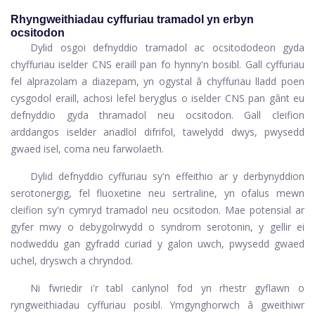
Rhyngweithiadau cyffuriau tramadol yn erbyn
ocsitodon
Dylid osgoi defnyddio tramadol ac ocsitododeon gyda
chyffuriau iselder CNS eraill pan fo hynny'n bosibl. Gall cyffuriau
fel alprazolam a diazepam, yn ogystal â chyffuriau lladd poen
cysgodol eraill, achosi lefel beryglus o iselder CNS pan gânt eu
defnyddio gyda thramadol neu ocsitodon. Gall cleifion
arddangos iselder anadlol difrifol, tawelydd dwys, pwysedd
gwaed isel, coma neu farwolaeth.
Dylid defnyddio cyffuriau sy'n effeithio ar y derbynyddion
serotonergig, fel fluoxetine neu sertraline, yn ofalus mewn
cleifion sy'n cymryd tramadol neu ocsitodon. Mae potensial ar
gyfer mwy o debygolrwydd o syndrom serotonin, y gellir ei
nodweddu gan gyfradd curiad y galon uwch, pwysedd gwaed
uchel, dryswch a chryndod.
Ni fwriedir i'r tabl canlynol fod yn rhestr gyflawn o
ryngweithiadau cyffuriau posibl. Ymgynghorwch â gweithiwr