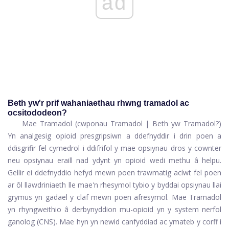
ad
Beth yw'r prif wahaniaethau rhwng tramadol ac
ocsitododeon?
Mae Tramadol (cwponau Tramadol | Beth yw Tramadol?)
Yn analgesig opioid presgripsiwn a ddefnyddir i drin poen a
ddisgrifir fel cymedrol i ddifrifol y mae opsiynau dros y cownter
neu opsiynau eraill nad ydynt yn opioid wedi methu â helpu.
Gellir ei ddefnyddio hefyd mewn poen trawmatig acíwt fel poen
ar ôl llawdriniaeth lle mae'n rhesymol tybio y byddai opsiynau llai
grymus yn gadael y claf mewn poen afresymol. Mae Tramadol
yn rhyngweithio â derbynyddion mu-opioid yn y system nerfol
ganolog (CNS). Mae hyn yn newid canfyddiad ac ymateb y corff i