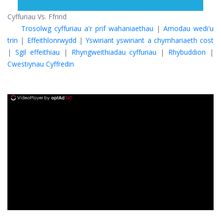
Cyffuriau Vs. Ffrind
Trosolwg cyffuriau a'r prif wahaniaethau
|
Amodau wedi'u
trin
|
Effeithlonrwydd
|
Yswiriant yswiriant a chymhariaeth cost
|
Sgil effeithiau
|
Rhyngweithiadau cyffuriau
|
Rhybuddion
|
Cwestiynau Cyffredin
ad