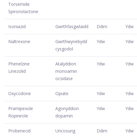
Torsemide
Spironolactone
Isoniazid
Gwrthfasgwlaidd
Ddim
Ydw
Naltrexone
Gwrthwynebydd
Ydw
Ydw
cysgodol
Phenelzine
Atalyddion
Ydw
Ydw
Linezolid
monoamin
ocsidase
Oxycodone
Opiate
Ydw
Ydw
Pramipexole
Agonyddion
Ydw
Ydw
Ropinirole
dopamin
Probenecid
Uricosurig
Ddim
Ydw