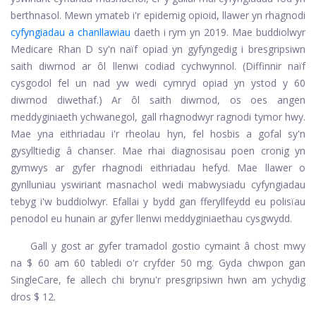
berthnasol. Mewn ymateb i'r epidemig opioid, llawer yn rhagnodi
cyfyngiadau a chanllawiau
daeth i rym yn 2019. Mae buddiolwyr
Medicare Rhan D sy'n naïf opiad yn gyfyngedig i bresgripsiwn
saith diwrnod ar ôl llenwi codiad cychwynnol. (Diffinnir naïf
cysgodol fel un nad yw wedi cymryd opiad yn ystod y 60
diwrnod diwethaf.) Ar ôl saith diwrnod, os oes angen
meddyginiaeth ychwanegol, gall rhagnodwyr ragnodi tymor hwy.
Mae yna eithriadau i'r rheolau hyn, fel hosbis a gofal sy'n
gysylltiedig â chanser. Mae rhai diagnosisau poen cronig yn
gymwys ar gyfer rhagnodi eithriadau hefyd. Mae llawer o
gynlluniau yswiriant masnachol wedi mabwysiadu cyfyngiadau
tebyg i'w buddiolwyr. Efallai y bydd gan fferyllfeydd eu polisïau
penodol eu hunain ar gyfer llenwi meddyginiaethau cysgwydd.
Gall y gost ar gyfer tramadol gostio cymaint â chost mwy
na $ 60 am 60 tabledi o'r cryfder 50 mg. Gyda chwpon gan
SingleCare, fe allech chi brynu'r presgripsiwn hwn am ychydig
dros $ 12.