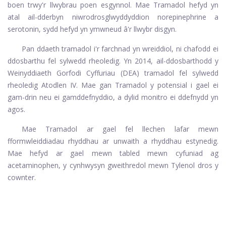
boen trwy'r llwybrau poen esgynnol. Mae Tramadol hefyd yn
atal ail-dderbyn niwrodrosglwyddyddion norepinephrine a
serotonin, sydd hefyd yn ymwneud â'r llwybr disgyn.
Pan ddaeth tramadol i'r farchnad yn wreiddiol, ni chafodd ei
ddosbarthu fel sylwedd rheoledig. Yn 2014, ail-ddosbarthodd y
Weinyddiaeth Gorfodi Cyffuriau (DEA) tramadol fel sylwedd
rheoledig Atodlen IV. Mae gan Tramadol y potensial i gael ei
gam-drin neu ei gamddefnyddio, a dylid monitro ei ddefnydd yn
agos.
Mae Tramadol ar gael fel llechen lafar mewn
fformwleiddiadau rhyddhau ar unwaith a rhyddhau estynedig.
Mae hefyd ar gael mewn tabled mewn cyfuniad ag
acetaminophen, y cynhwysyn gweithredol mewn Tylenol dros y
cownter.