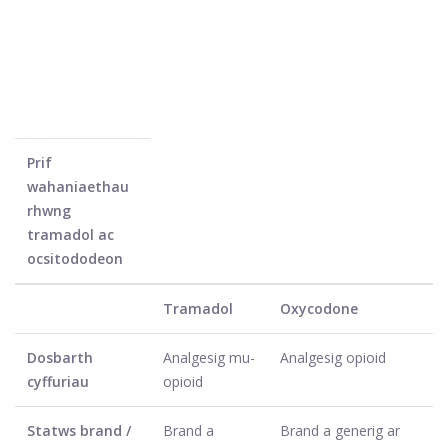
Prif
wahaniaethau
rhwng
tramadol ac
ocsitododeon
Tramadol
Oxycodone
Dosbarth
Analgesig mu-
Analgesig opioid
cyffuriau
opioid
Statws brand /
Brand a
Brand a generig ar