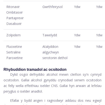
Ritonavir
Gwrthfeirysol
Ydw
Ydw
Ombitasvir
Paritaprevir
Dasabuvir
Zolpidem
Tawelydd
Ydw
Ydw
Fluoxetine
Atalyddion
Ydw
Ydw
Sertraline
ailgychwyn
Paroxetine
serotonin dethol
Rhybuddion tramadol ac ocsitodon
Dylid osgoi defnyddio alcohol mewn cleifion sy'n cymryd
ocsitodon. Gallai alcohol gynyddu crynodiad serwm ocsitodon
ac felly wella effeithiau iselder CNS. Gallai hyn arwain at lefelau
peryglus o iselder anadlol.
Efallai y bydd angen i ragnodwyr addasu dos neu egwyl