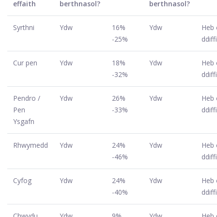
effaith
berthnasol?
berthnasol?
Syrthni
Ydw
16%
Ydw
Heb 
-25%
ddiff
Cur pen
Ydw
18%
Ydw
Heb 
-32%
ddiff
Pendro /
Ydw
26%
Ydw
Heb 
Pen
-33%
ddiff
Ysgafn
Rhwymedd
Ydw
24%
Ydw
Heb 
-46%
ddiff
Cyfog
Ydw
24%
Ydw
Heb 
-40%
ddiff
Chwydu
Ydw
9%
Ydw
Heb 