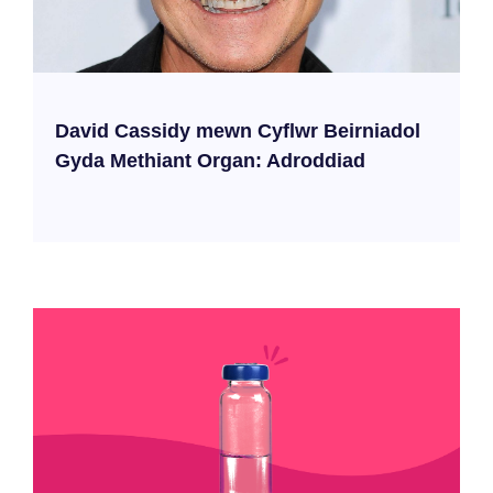
David Cassidy mewn Cyflwr Beirniadol
Gyda Methiant Organ: Adroddiad