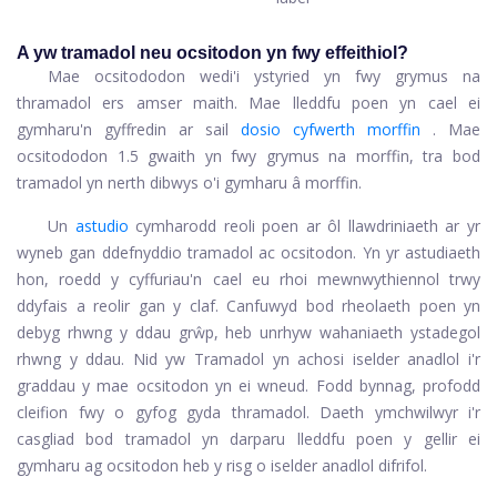
A yw tramadol neu ocsitodon yn fwy effeithiol?
Mae ocsitododon wedi'i ystyried yn fwy grymus na
thramadol ers amser maith. Mae lleddfu poen yn cael ei
gymharu'n gyffredin ar sail
dosio cyfwerth morffin
. Mae
ocsitododon 1.5 gwaith yn fwy grymus na morffin, tra bod
tramadol yn nerth dibwys o'i gymharu â morffin.
Un
astudio
cymharodd reoli poen ar ôl llawdriniaeth ar yr
wyneb gan ddefnyddio tramadol ac ocsitodon. Yn yr astudiaeth
hon, roedd y cyffuriau'n cael eu rhoi mewnwythiennol trwy
ddyfais a reolir gan y claf. Canfuwyd bod rheolaeth poen yn
debyg rhwng y ddau grŵp, heb unrhyw wahaniaeth ystadegol
rhwng y ddau. Nid yw Tramadol yn achosi iselder anadlol i'r
graddau y mae ocsitodon yn ei wneud. Fodd bynnag, profodd
cleifion fwy o gyfog gyda thramadol. Daeth ymchwilwyr i'r
casgliad bod tramadol yn darparu lleddfu poen y gellir ei
gymharu ag ocsitodon heb y risg o iselder anadlol difrifol.