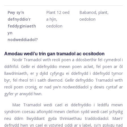
Pwy sy'n
Plant 12 oed
Babanod, plant,
defnyddio'r
a hŷn,
oedolion
feddyginiaeth
oedolion
yn
nodweddiadol?
Amodau wedi'u trin gan tramadol ac ocsitodon
Nodir Tramadol wrth reoli poen a ddosberthir fel cymedrol i
ddifrifol. Gellir ei ddefnyddio mewn poen acíwt, fel poen ar ôl
llawdriniaeth, er y dylid cyfyngu ei ddefnydd i ddefnydd tymor
byr, fel rheol tri i saith diwrnod. Gellir defnyddio Tramadol wrth
reoli poen cronig, er nad yw'n nodweddiadol y dewis cyntaf ar
gyfer yr arwydd hwn.
Mae Tramadol wedi cael ei ddefnyddio i leddfu mewn
syndrom coesau aflonydd mewn cleifion sydd wedi cael ychydig
neu ddim llwyddiant gyda thriniaethau traddodiadol. Mae'r
defnydd hwn yn cael ei ystyried oddi ar y label, sy'n golygu nad