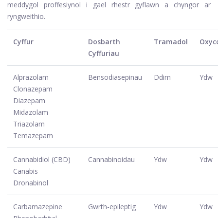
meddygol proffesiynol i gael rhestr gyflawn a chyngor ar
ryngweithio.
Cyffur
Dosbarth
Tramadol
Oxyc
Cyffuriau
Alprazolam
Bensodiasepinau
Ddim
Ydw
Clonazepam
Diazepam
Midazolam
Triazolam
Temazepam
Cannabidiol (CBD)
Cannabinoidau
Ydw
Ydw
Canabis
Dronabinol
Carbamazepine
Gwrth-epileptig
Ydw
Ydw