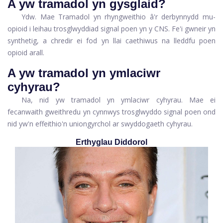
A yw tramadol yn gysglaid?
Ydw. Mae Tramadol yn rhyngweithio â'r derbynnydd mu-
opioid i leihau trosglwyddiad signal poen yn y CNS. Fe'i gwneir yn
synthetig, a chredir ei fod yn llai caethiwus na lleddfu poen
opioid arall.
A yw tramadol yn ymlaciwr
cyhyrau?
Na, nid yw tramadol yn ymlaciwr cyhyrau. Mae ei
fecanwaith gweithredu yn cynnwys trosglwyddo signal poen ond
nid yw'n effeithio'n uniongyrchol ar swyddogaeth cyhyrau.
Erthyglau Diddorol