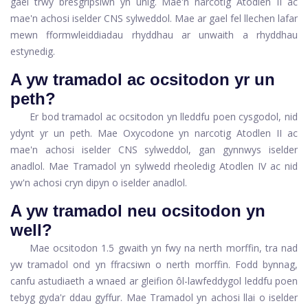
gael trwy bresgripsiwn yn unig. Mae'n narcotig Atodlen II ac
mae'n achosi iselder CNS sylweddol. Mae ar gael fel llechen lafar
mewn fformwleiddiadau rhyddhau ar unwaith a rhyddhau
estynedig.
A yw tramadol ac ocsitodon yr un
peth?
Er bod tramadol ac ocsitodon yn lleddfu poen cysgodol, nid
ydynt yr un peth. Mae Oxycodone yn narcotig Atodlen II ac
mae'n achosi iselder CNS sylweddol, gan gynnwys iselder
anadlol. Mae Tramadol yn sylwedd rheoledig Atodlen IV ac nid
yw'n achosi cryn dipyn o iselder anadlol.
A yw tramadol neu ocsitodon yn
well?
Mae ocsitodon 1.5 gwaith yn fwy na nerth morffin, tra nad
yw tramadol ond yn ffracsiwn o nerth morffin. Fodd bynnag,
canfu astudiaeth a wnaed ar gleifion ôl-lawfeddygol leddfu poen
tebyg gyda'r ddau gyffur. Mae Tramadol yn achosi llai o iselder