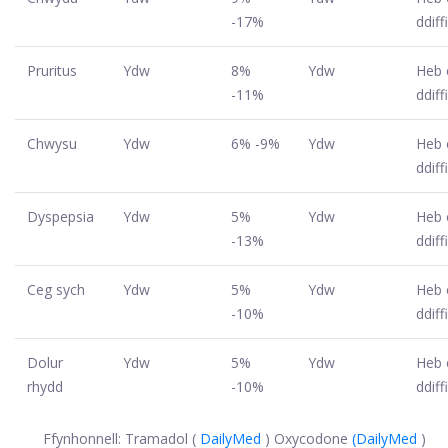
-17%
ddiff
Pruritus
Ydw
8%
Ydw
Heb 
-11%
ddiff
Chwysu
Ydw
6% -9%
Ydw
Heb 
ddiff
Dyspepsia
Ydw
5%
Ydw
Heb 
-13%
ddiff
Ceg sych
Ydw
5%
Ydw
Heb 
-10%
ddiff
Dolur
Ydw
5%
Ydw
Heb 
rhydd
-10%
ddiff
Ffynhonnell: Tramadol (
DailyMed
) Oxycodone
(DailyMed
)