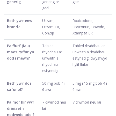
generig
generig ar
gael
gael
Beth yw'r enw
Ultram,
Roxicodone,
brand?
Ultram ER,
Oxycontin, Oxaydo,
ConZip
Xtampza ER
Pa ffurf (iau)
Tabled
Tabled rhyddhau ar
mae'r cyffur yn
rhyddhau ar
unwaith a rhyddhau
dod i mewn?
unwaith a
estynedig, dwysfwyd
rhyddhau
hylif llafar
estynedig
Beth yw'r dos
50 mg bob 4 i
5 mg i 15 mg bob 4 i
safonol?
6 awr
6 awr
Pa mor hir yw'r
7 diwrnod neu
7 diwrnod neu lai
driniaeth
lai
nodweddiadol?