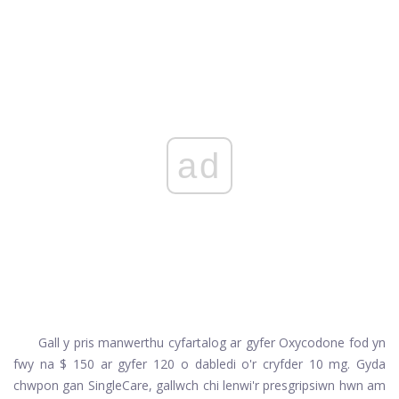
ad
Gall y pris manwerthu cyfartalog ar gyfer Oxycodone fod yn
fwy na $ 150 ar gyfer 120 o dabledi o'r cryfder 10 mg. Gyda
chwpon gan SingleCare, gallwch chi lenwi'r presgripsiwn hwn am