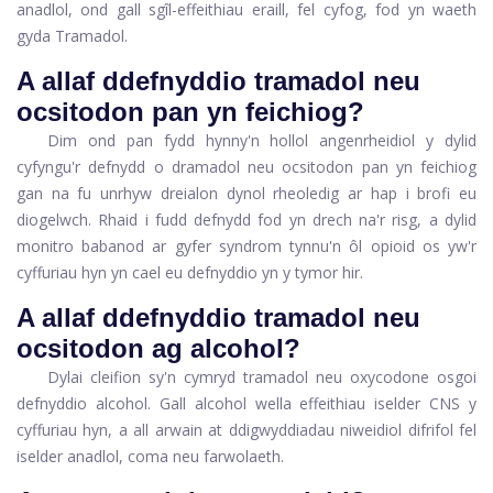
anadlol, ond gall sgîl-effeithiau eraill, fel cyfog, fod yn waeth
gyda Tramadol.
A allaf ddefnyddio tramadol neu
ocsitodon pan yn feichiog?
Dim ond pan fydd hynny'n hollol angenrheidiol y dylid
cyfyngu'r defnydd o dramadol neu ocsitodon pan yn feichiog
gan na fu unrhyw dreialon dynol rheoledig ar hap i brofi eu
diogelwch. Rhaid i fudd defnydd fod yn drech na'r risg, a dylid
monitro babanod ar gyfer syndrom tynnu'n ôl opioid os yw'r
cyffuriau hyn yn cael eu defnyddio yn y tymor hir.
A allaf ddefnyddio tramadol neu
ocsitodon ag alcohol?
Dylai cleifion sy'n cymryd tramadol neu oxycodone osgoi
defnyddio alcohol. Gall alcohol wella effeithiau iselder CNS y
cyffuriau hyn, a all arwain at ddigwyddiadau niweidiol difrifol fel
iselder anadlol, coma neu farwolaeth.