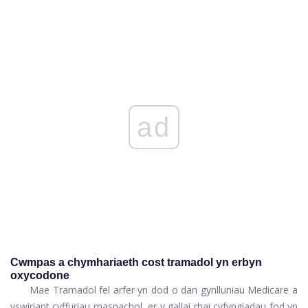
ad
Cwmpas a chymhariaeth cost tramadol yn erbyn
oxycodone
Mae Tramadol fel arfer yn dod o dan gynlluniau Medicare a
yswiriant cyffuriau masnachol, er y gallai rhai cyfyngiadau fod yn