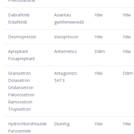
Phenobarbital
Dabrafenib
Asiantau
Ydw
Ydw
Erdafitinib
gwrthimiwnedd
Desmopressin
Vasopressor
Ydw
Ydw
Aprepitant
Antiemetics
Ddim
Ydw
Fosaprepitant
Granisetron
Antagonists
Ydw
Ddim
Dolasetron
5HT3
Ondansetron
Palonosetron
Ramosetron
Tropisetron
Hydrochlorothiazide
Diuretig
Ydw
Ydw
Furosemide