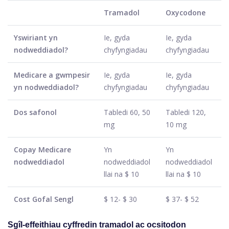
Tramadol
Oxycodone
Yswiriant yn
Ie, gyda
Ie, gyda
nodweddiadol?
chyfyngiadau
chyfyngiadau
Medicare a gwmpesir
Ie, gyda
Ie, gyda
yn nodweddiadol?
chyfyngiadau
chyfyngiadau
Dos safonol
Tabledi 60, 50
Tabledi 120,
mg
10 mg
Copay Medicare
Yn
Yn
nodweddiadol
nodweddiadol
nodweddiadol
llai na $ 10
llai na $ 10
Cost Gofal Sengl
$ 12- $ 30
$ 37- $ 52
Sgîl-effeithiau cyffredin tramadol ac ocsitodon