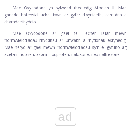
Mae Oxycodone yn sylwedd rheoledig Atodlen II. Mae
ganddo botensial uchel iawn ar gyfer dibyniaeth, cam-drin a
chamddefnyddio.
Mae Oxycodone ar gael fel llechen lafar mewn
fformwleiddiadau rhyddhau ar unwaith a rhyddhau estynedig.
Mae hefyd ar gael mewn fformwleiddiadau sy'n ei gyfuno ag
acetaminophen, aspirin, ibuprofen, naloxone, neu naltrexone.
ad