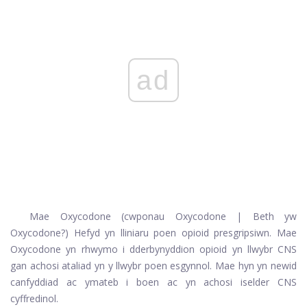
ad
Mae Oxycodone (cwponau Oxycodone | Beth yw
Oxycodone?) Hefyd yn lliniaru poen opioid presgripsiwn. Mae
Oxycodone yn rhwymo i dderbynyddion opioid yn llwybr CNS
gan achosi ataliad yn y llwybr poen esgynnol. Mae hyn yn newid
canfyddiad ac ymateb i boen ac yn achosi iselder CNS
cyffredinol.