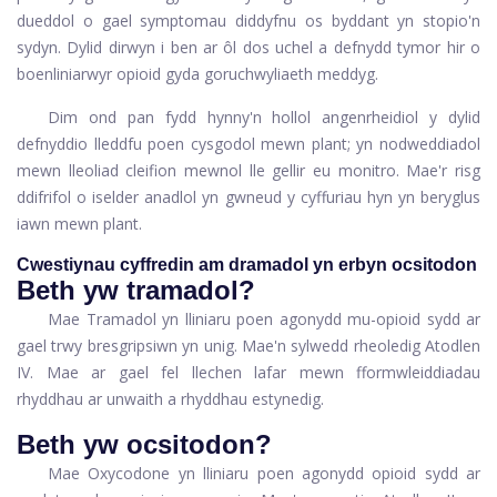
dueddol o gael symptomau diddyfnu os byddant yn stopio'n
sydyn. Dylid dirwyn i ben ar ôl dos uchel a defnydd tymor hir o
boenliniarwyr opioid gyda goruchwyliaeth meddyg.
Dim ond pan fydd hynny'n hollol angenrheidiol y dylid
defnyddio lleddfu poen cysgodol mewn plant; yn nodweddiadol
mewn lleoliad cleifion mewnol lle gellir eu monitro. Mae'r risg
ddifrifol o iselder anadlol yn gwneud y cyffuriau hyn yn beryglus
iawn mewn plant.
Cwestiynau cyffredin am dramadol yn erbyn ocsitodon
Beth yw tramadol?
Mae Tramadol yn lliniaru poen agonydd mu-opioid sydd ar
gael trwy bresgripsiwn yn unig. Mae'n sylwedd rheoledig Atodlen
IV. Mae ar gael fel llechen lafar mewn fformwleiddiadau
rhyddhau ar unwaith a rhyddhau estynedig.
Beth yw ocsitodon?
Mae Oxycodone yn lliniaru poen agonydd opioid sydd ar