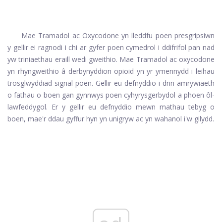
Mae Tramadol ac Oxycodone yn lleddfu poen presgripsiwn
y gellir ei ragnodi i chi ar gyfer poen cymedrol i ddifrifol pan nad
yw triniaethau eraill wedi gweithio. Mae Tramadol ac oxycodone
yn rhyngweithio â derbynyddion opioid yn yr ymennydd i leihau
trosglwyddiad signal poen. Gellir eu defnyddio i drin amrywiaeth
o fathau o boen gan gynnwys poen cyhyrysgerbydol a phoen ôl-
lawfeddygol. Er y gellir eu defnyddio mewn mathau tebyg o
boen, mae'r ddau gyffur hyn yn unigryw ac yn wahanol i'w gilydd.