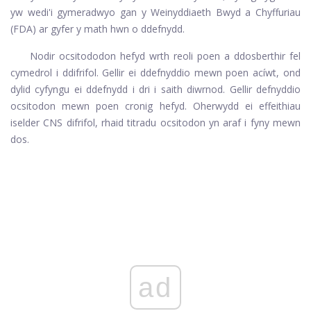
yw wedi'i gymeradwyo gan y Weinyddiaeth Bwyd a Chyffuriau
(FDA) ar gyfer y math hwn o ddefnydd.
Nodir ocsitododon hefyd wrth reoli poen a ddosberthir fel
cymedrol i ddifrifol. Gellir ei ddefnyddio mewn poen acíwt, ond
dylid cyfyngu ei ddefnydd i dri i saith diwrnod. Gellir defnyddio
ocsitodon mewn poen cronig hefyd. Oherwydd ei effeithiau
iselder CNS difrifol, rhaid titradu ocsitodon yn araf i fyny mewn
dos.
ad