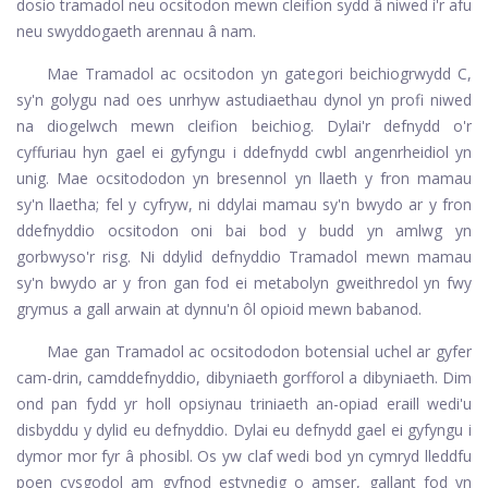
dosio tramadol neu ocsitodon mewn cleifion sydd â niwed i'r afu
neu swyddogaeth arennau â nam.
Mae Tramadol ac ocsitodon yn gategori beichiogrwydd C,
sy'n golygu nad oes unrhyw astudiaethau dynol yn profi niwed
na diogelwch mewn cleifion beichiog. Dylai'r defnydd o'r
cyffuriau hyn gael ei gyfyngu i ddefnydd cwbl angenrheidiol yn
unig. Mae ocsitododon yn bresennol yn llaeth y fron mamau
sy'n llaetha; fel y cyfryw, ni ddylai mamau sy'n bwydo ar y fron
ddefnyddio ocsitodon oni bai bod y budd yn amlwg yn
gorbwyso'r risg. Ni ddylid defnyddio Tramadol mewn mamau
sy'n bwydo ar y fron gan fod ei metabolyn gweithredol yn fwy
grymus a gall arwain at dynnu'n ôl opioid mewn babanod.
Mae gan Tramadol ac ocsitododon botensial uchel ar gyfer
cam-drin, camddefnyddio, dibyniaeth gorfforol a dibyniaeth. Dim
ond pan fydd yr holl opsiynau triniaeth an-opiad eraill wedi'u
disbyddu y dylid eu defnyddio. Dylai eu defnydd gael ei gyfyngu i
dymor mor fyr â phosibl. Os yw claf wedi bod yn cymryd lleddfu
poen cysgodol am gyfnod estynedig o amser, gallant fod yn