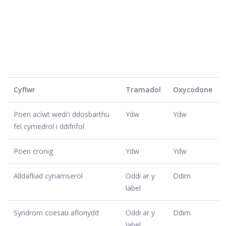
Cyflwr
Tramadol
Oxycodone
Poen acíwt wedi'i ddosbarthu
Ydw
Ydw
fel cymedrol i ddifrifol
Poen cronig
Ydw
Ydw
Alldafliad cynamserol
Oddi ar y
Ddim
label
Syndrom coesau aflonydd
Oddi ar y
Ddim
label