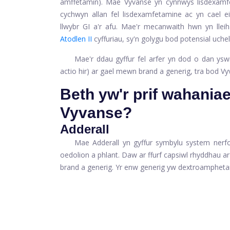
amffetamin). Mae Vyvanse yn cynnwys lisdexamfe
cychwyn allan fel lisdexamfetamine ac yn cael e
llwybr GI a'r afu. Mae'r mecanwaith hwn yn llei
Atodlen II
cyffuriau, sy'n golygu bod potensial uchel
Mae'r ddau gyffur fel arfer yn dod o dan ysw
actio hir) ar gael mewn brand a generig, tra bod Vy
Beth yw'r prif wahania
Vyvanse?
Adderall
Mae Adderall yn gyffur symbylu system nerf
oedolion a phlant. Daw ar ffurf capsiwl rhyddhau 
brand a generig. Yr enw generig yw dextroampheta