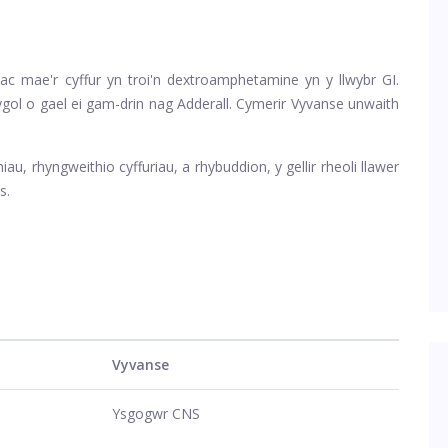
 mae'r cyffur yn troi'n dextroamphetamine yn y llwybr GI.
ygol o gael ei gam-drin nag Adderall. Cymerir Vyvanse unwaith
iau, rhyngweithio cyffuriau, a rhybuddion, y gellir rheoli llawer
s.
Vyvanse
Ysgogwr CNS