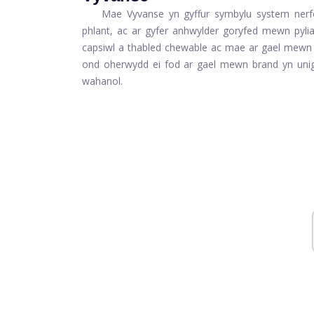
Mae Vyvanse yn gyffur symbylu system nerf
phlant, ac ar gyfer anhwylder goryfed mewn pylia
capsiwl a thabled chewable ac mae ar gael mewn b
ond oherwydd ei fod ar gael mewn brand yn unig,
wahanol.