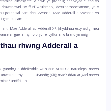
tamine dimesylate, a elwir yn prodrug oherwydd ei fod yn
i drawsnewid i'w ffurf weithredol, dextroamphetamine, yn y
hau potensial cam-drin Vyvanse. Mae Adderall a Vyvanse yn
 i gael eu cam-drin.
iriant. Mae Adderall ac Adderall XR (rhyddhau estynedig, neu
vanse ar gael ar hyn o bryd fel cyffur enw brand yn unig.
ethau rhwng Adderall a
ol ganolog a ddefnyddir wrth drin ADHD a narcolepsi mewn
ar unwaith a rhyddhau estynedig (XR); mae'r ddau ar gael mewn
mine / amffetamin.