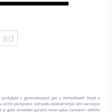
ad
au symbylydd a gymeradwywyd gan y Weinyddiaeth Bwyd a
 ADHD plentyndod. Defnyddir Adderall hefyd i drin narcolepsi
 ar gyfer anhwylder goryfed mewn pyliau cymedrol i ddifrifol