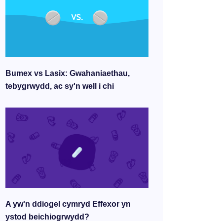
Bumex vs Lasix: Gwahaniaethau,
tebygrwydd, ac sy'n well i chi
A yw'n ddiogel cymryd Effexor yn
ystod beichiogrwydd?