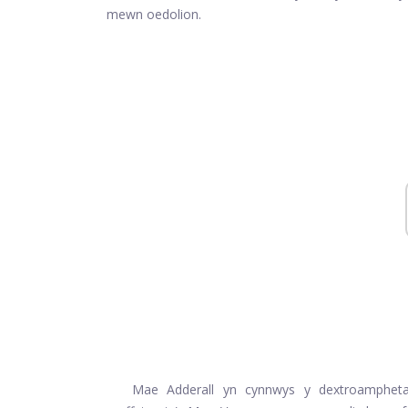
mewn oedolion.
Mae Adderall yn cynnwys y dextroampheta