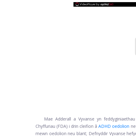
Mae Adderall a Vyvanse yn feddyginiaeth
Chyffuriau (FDA) i drin cleifion â
ADHD oedolion
neu
mewn oedolion neu blant; Defnyddir Vyvanse hefyd