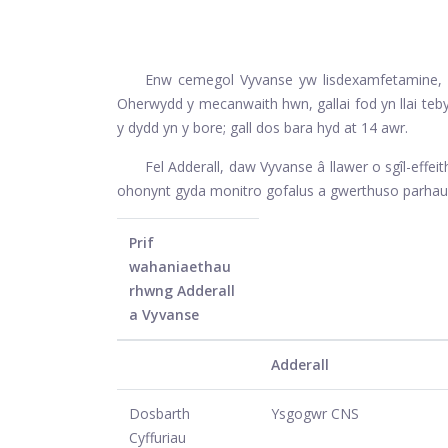
Enw cemegol Vyvanse yw lisdexamfetamine, ac
Oherwydd y mecanwaith hwn, gallai fod yn llai teb
y dydd yn y bore; gall dos bara hyd at 14 awr.
Fel Adderall, daw Vyvanse â llawer o sgîl-effeith
ohonynt gyda monitro gofalus a gwerthuso parhau
Prif
wahaniaethau
rhwng Adderall
a Vyvanse
Adderall
Dosbarth
Ysgogwr CNS
Cyffuriau