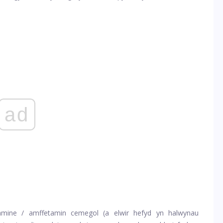
ad
mine / amffetamin cemegol (a elwir hefyd yn halwynau