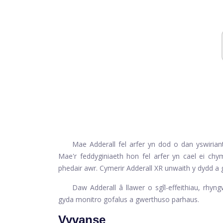
Mae Adderall fel arfer yn dod o dan yswirian
Mae'r feddyginiaeth hon fel arfer yn cael ei c
phedair awr. Cymerir Adderall XR unwaith y dydd a 
Daw Adderall â llawer o sgîl-effeithiau, rhyngw
gyda monitro gofalus a gwerthuso parhaus.
Vyvanse