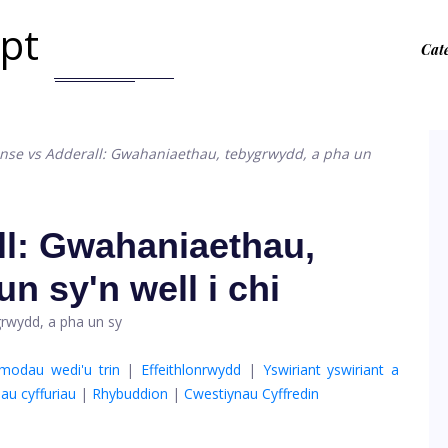
.pt
Cat
nse vs Adderall: Gwahaniaethau, tebygrwydd, a pha un
ll: Gwahaniaethau,
n sy'n well i chi
modau wedi'u trin
|
Effeithlonrwydd
|
Yswiriant yswiriant a
au cyffuriau
|
Rhybuddion
|
Cwestiynau Cyffredin