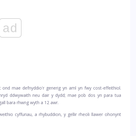
ad
t ond mae defnyddio'r generig yn aml yn fwy cost-effeithiol.
hymryd ddwywaith neu dair y dydd; mae pob dos yn para tua
gall bara rhwng wyth a 12 awr.
eithio cyffuriau, a rhybuddion, y gellir rheoli llawer ohonynt