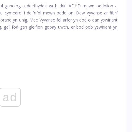
ol ganolog a ddefnyddir wrth drin ADHD mewn oedolion a
u cymedrol i ddifrifol mewn oedolion. Daw Vyvanse ar ffurf
rand yn unig. Mae Vyvanse fel arfer yn dod o dan yswiriant
 gall fod gan gleifion gopay uwch, er bod pob yswiriant yn
ad