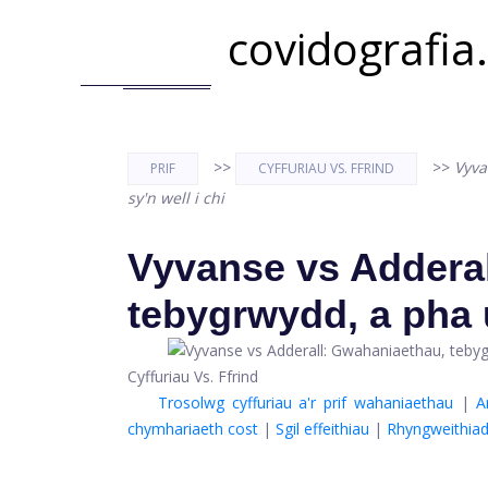
covidografia
>>
>>
Vyva
PRIF
CYFFURIAU VS. FFRIND
sy'n well i chi
Vyvanse vs Addera
tebygrwydd, a pha u
Cyffuriau Vs. Ffrind
Trosolwg cyffuriau a'r prif wahaniaethau
|
A
chymhariaeth cost
|
Sgil effeithiau
|
Rhyngweithiad