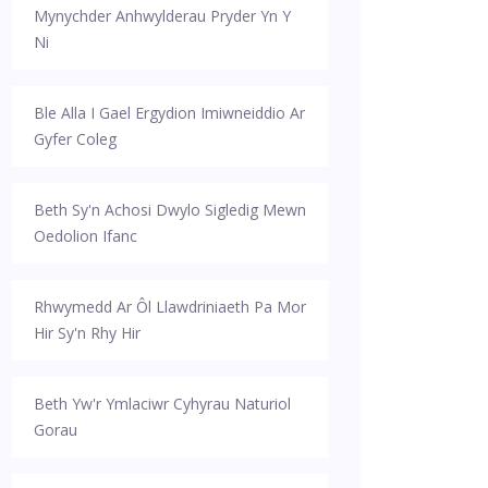
Mynychder Anhwylderau Pryder Yn Y
Ni
Ble Alla I Gael Ergydion Imiwneiddio Ar
Gyfer Coleg
Beth Sy'n Achosi Dwylo Sigledig Mewn
Oedolion Ifanc
Rhwymedd Ar Ôl Llawdriniaeth Pa Mor
Hir Sy'n Rhy Hir
Beth Yw'r Ymlaciwr Cyhyrau Naturiol
Gorau