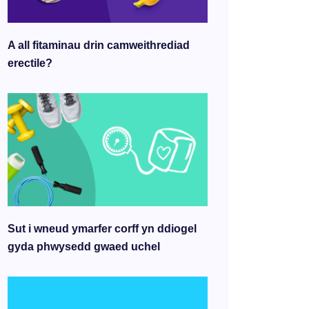
A all fitaminau drin camweithrediad
erectile?
Sut i wneud ymarfer corff yn ddiogel
gyda phwysedd gwaed uchel