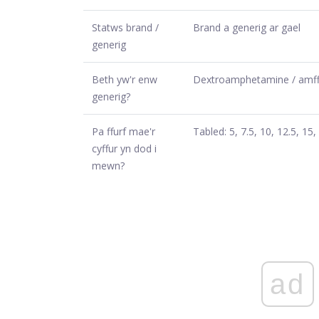
Statws brand /
Brand a generig ar gael
generig
Beth yw'r enw
Dextroamphetamine / amf
generig?
Pa ffurf mae'r
Tabled: 5, 7.5, 10, 12.5, 15
cyffur yn dod i
mewn?
ad