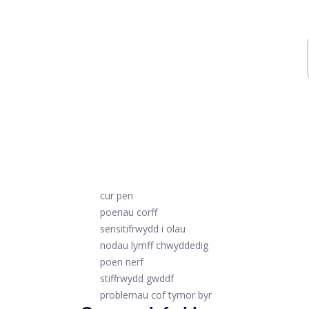
cur pen
poenau corff
sensitifrwydd i olau
nodau lymff chwyddedig
poen nerf
stiffrwydd gwddf
problemau cof tymor byr