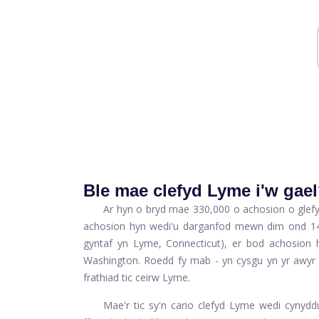
Ble mae clefyd Lyme i'w gae
Ar hyn o bryd mae 330,000 o achosion o glef
achosion hyn wedi'u darganfod mewn dim ond 14 t
gyntaf yn Lyme, Connecticut), er bod achosion h
Washington. Roedd fy mab - yn cysgu yn yr awyr 
frathiad tic ceirw Lyme.
Mae'r tic sy'n cario clefyd Lyme wedi cynyd