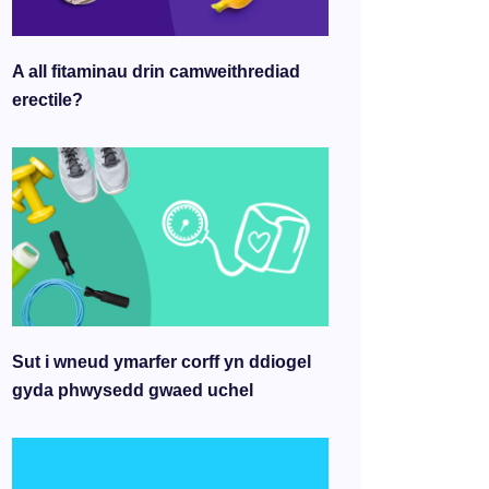
A all fitaminau drin camweithrediad
erectile?
Sut i wneud ymarfer corff yn ddiogel
gyda phwysedd gwaed uchel