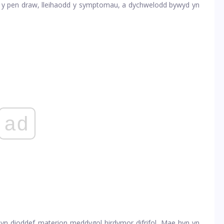
 y pen draw, lleihaodd y symptomau, a dychwelodd bywyd yn
ad
yn dioddef materion meddygol hirdymor difrifol. Mae hyn yn