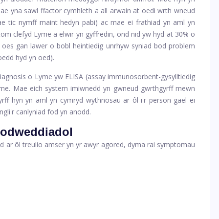
 Mae yna sawl ffactor cymhleth a all arwain at oedi wrth wneud
mae tic nymff maint hedyn pabi) ac mae ei frathiad yn aml yn
tom clefyd Lyme a elwir yn gyffredin, ond nid yw hyd at 30% o
id oes gan lawer o bobl heintiedig unrhyw syniad bod problem
oedd hyd yn oed).
iagnosis o Lyme yw ELISA (
assay immunosorbent-gysylltiedig
Lyme. Mae eich system imiwnedd yn gwneud gwrthgyrff mewn
ff hyn yn aml yn cymryd wythnosau ar ôl i'r person gael ei
ngli'r canlyniad fod yn anodd.
nodweddiadol
dd ar ôl treulio amser yn yr awyr agored, dyma rai symptomau