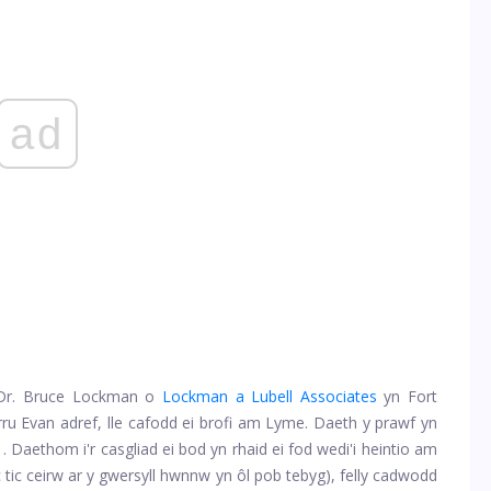
ad
 Dr. Bruce Lockman o
Lockman a Lubell Associates
yn Fort
ru Evan adref, lle cafodd ei brofi am Lyme. Daeth y prawf yn
. Daethom i'r casgliad ei bod yn rhaid ei fod wedi'i heintio am
c tic ceirw ar y gwersyll hwnnw yn ôl pob tebyg), felly cadwodd