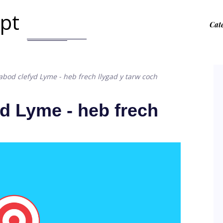
.pt
Cat
abod clefyd Lyme - heb frech llygad y tarw coch
yd Lyme - heb frech