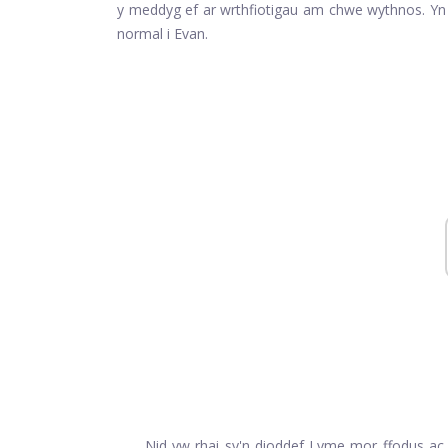
y meddyg ef ar wrthfiotigau am chwe wythnos. Yn
normal i Evan.
Nid yw rhai sy'n dioddef Lyme mor ffodus ac 