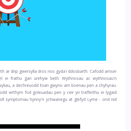
h ar drip gwersylla dros nos gyda'i ddosbarth. Cafodd amser
ael ei frathu gan unrhyw beth. Wythnosau ac wythnosau'n
 wyliau, a dechreuodd Evan gwyno am boenau pen a chyhyrau.
odd wrthym fod goleuadau pen y ceir yn trafferthu ei lygaid
ll symptomau hynny'n ychwanegu at glefyd Lyme - ond nid