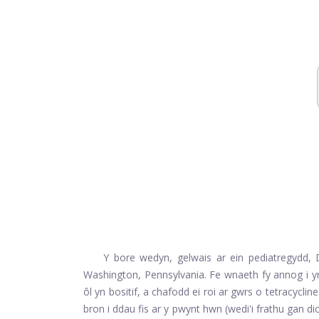
Y bore wedyn, gelwais ar ein pediatregydd,
Washington, Pennsylvania. Fe wnaeth fy annog i yr
ôl yn bositif, a chafodd ei roi ar gwrs o
tetracycline
bron i ddau fis ar y pwynt hwn (wedi'i frathu gan di