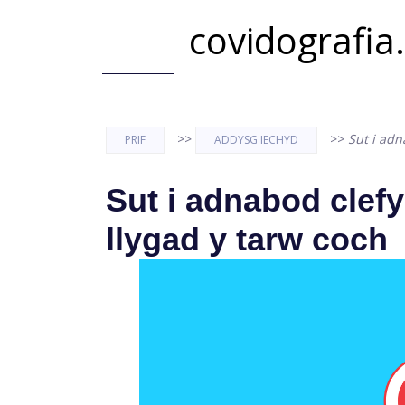
covidografia
>>
>>
Sut i adn
PRIF
ADDYSG IECHYD
Sut i adnabod clef
llygad y tarw coch