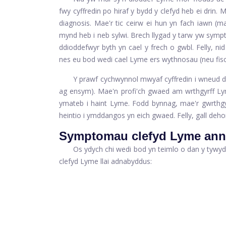
fwy cyffredin po hiraf y bydd y clefyd heb ei drin.
diagnosis. Mae'r tic ceirw ei hun yn fach iawn (
mynd heb i neb sylwi. Brech llygad y tarw yw symp
ddioddefwyr byth yn cael y frech o gwbl. Felly, n
nes eu bod wedi cael Lyme ers wythnosau (neu fis
Y prawf cychwynnol mwyaf cyffredin i wneud d
ag ensym
). Mae'n profi'ch gwaed am wrthgyrff 
ymateb i haint Lyme. Fodd bynnag, mae'r gwrthgyr
heintio i ymddangos yn eich gwaed. Felly, gall deho
Symptomau clefyd Lyme an
Os ydych chi wedi bod yn teimlo o dan y tywy
clefyd Lyme llai adnabyddus: