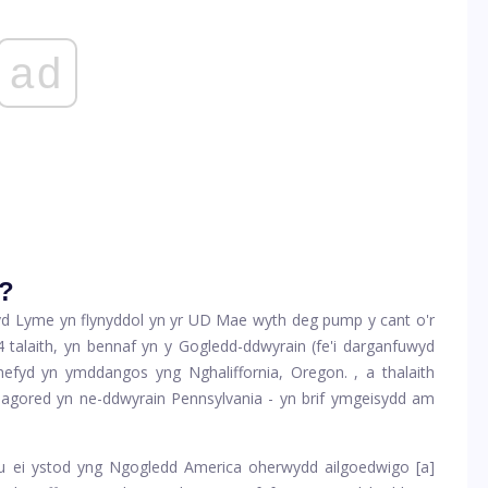
ad
l?
yd Lyme yn flynyddol yn yr UD Mae wyth deg pump y cant o'r
alaith, yn bennaf yn y Gogledd-ddwyrain (fe'i darganfuwyd
efyd yn ymddangos yng Nghaliffornia, Oregon. , a thalaith
agored yn ne-ddwyrain Pennsylvania - yn brif ymgeisydd am
du ei ystod yng Ngogledd America oherwydd ailgoedwigo [a]