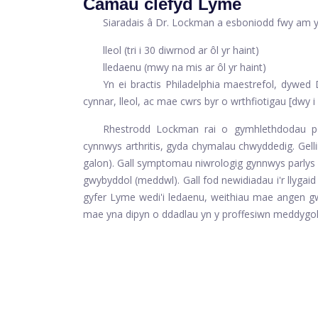
Camau clefyd Lyme
Siaradais â Dr. Lockman a esboniodd fwy am 
lleol (tri i 30 diwrnod ar ôl yr haint)
lledaenu (mwy na mis ar ôl yr haint)
Yn ei bractis Philadelphia maestrefol, dywed
cynnar, lleol, ac mae cwrs byr o wrthfiotigau [dwy 
Rhestrodd Lockman rai o gymhlethdodau po
cynnwys arthritis, gyda chymalau chwyddedig. Gellir
galon). Gall symptomau niwrologig gynnwys parlys B
gwybyddol (meddwl). Gall fod newidiadau i'r llygaid h
gyfer Lyme wedi'i ledaenu, weithiau mae angen g
mae yna dipyn o ddadlau yn y proffesiwn meddygol