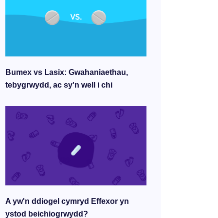
Bumex vs Lasix: Gwahaniaethau,
tebygrwydd, ac sy'n well i chi
A yw'n ddiogel cymryd Effexor yn
ystod beichiogrwydd?