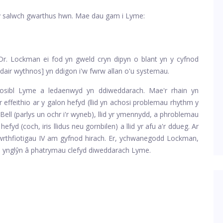
y salwch gwarthus hwn. Mae dau gam i Lyme:
 Dr. Lockman ei fod yn gweld cryn dipyn o blant yn y cyfnod
i dair wythnos] yn ddigon i'w fwrw allan o'u systemau.
sibl Lyme a ledaenwyd yn ddiweddarach. Mae'r rhain yn
 effeithio ar y galon hefyd (llid yn achosi problemau rhythm y
ell (parlys un ochr i'r wyneb), llid yr ymennydd, a phroblemau
efyd (coch, iris llidus neu gornbilen) a llid yr afu a'r ddueg. Ar
wrthfiotigau IV am gyfnod hirach. Er, ychwanegodd Lockman,
 ynglŷn â phatrymau clefyd diweddarach Lyme.