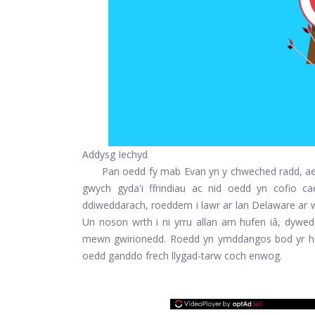
Addysg Iechyd
Pan oedd fy mab Evan yn y chweched radd, aet
gwych gyda'i ffrindiau ac nid oedd yn cofio c
ddiweddarach, roeddem i lawr ar lan Delaware ar
Un noson wrth i ni yrru allan am hufen iâ, dywed
mewn gwirionedd. Roedd yn ymddangos bod yr ho
oedd ganddo frech llygad-tarw coch enwog.