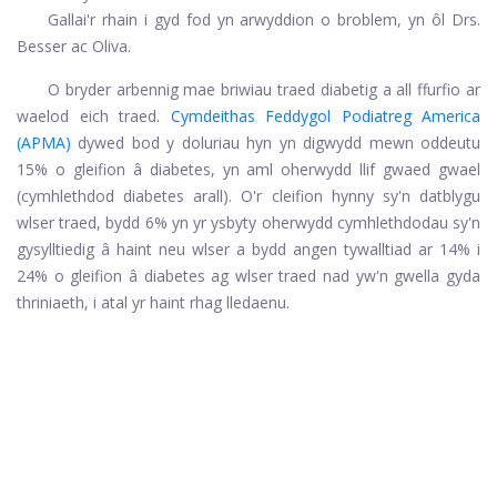
Gallai'r rhain i gyd fod yn arwyddion o broblem, yn ôl Drs.
Besser ac Oliva.
O bryder arbennig mae briwiau traed diabetig a all ffurfio ar
waelod eich traed.
Cymdeithas Feddygol Podiatreg America
(APMA)
dywed bod y doluriau hyn yn digwydd mewn oddeutu
15% o gleifion â diabetes, yn aml oherwydd llif gwaed gwael
(cymhlethdod diabetes arall). O'r cleifion hynny sy'n datblygu
wlser traed, bydd 6% yn yr ysbyty oherwydd cymhlethdodau sy'n
gysylltiedig â haint neu wlser a bydd angen tywalltiad ar 14% i
24% o gleifion â diabetes ag wlser traed nad yw'n gwella gyda
thriniaeth, i atal yr haint rhag lledaenu.