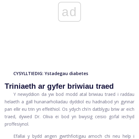
ad
CYSYLLTIEDIG:
Ystadegau diabetes
Triniaeth ar gyfer briwiau traed
Y newyddion da yw bod modd atal briwiau traed i raddau
helaeth a gall hunanarholiadau dyddiol eu hadnabod yn gynnar
pan ellir eu trin yn effeithiol. Os ydych chi'n datblygu briw ar eich
traed, dywed Dr. Oliva ei bod yn bwysig ceisio gofal iechyd
proffesiynol.
Efallai y bydd angen gwrthfiotigau arnoch chi neu help i