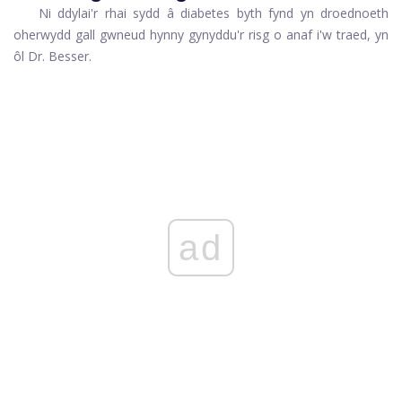
Ni ddylai'r rhai sydd â diabetes byth fynd yn droednoeth
oherwydd gall gwneud hynny gynyddu'r risg o anaf i'w traed, yn
ôl Dr. Besser.
ad