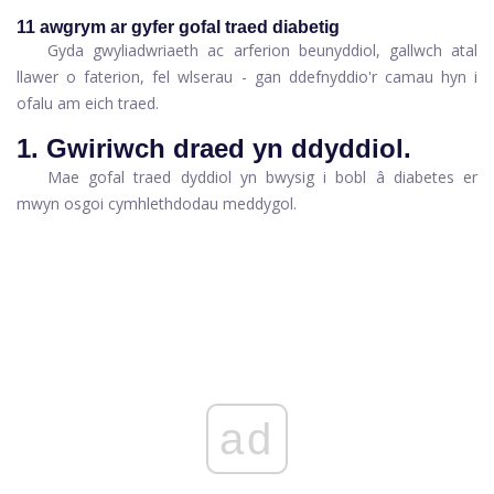
11 awgrym ar gyfer gofal traed diabetig
Gyda gwyliadwriaeth ac arferion beunyddiol, gallwch atal
llawer o faterion, fel wlserau - gan ddefnyddio'r camau hyn i
ofalu am eich traed.
1. Gwiriwch draed yn ddyddiol.
Mae gofal traed dyddiol yn bwysig i bobl â diabetes er
mwyn osgoi cymhlethdodau meddygol.
ad