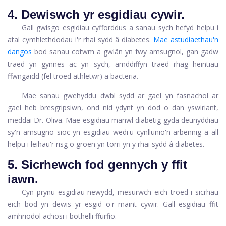
4. Dewiswch yr esgidiau cywir.
Gall gwisgo esgidiau cyfforddus a sanau sych hefyd helpu i
atal cymhlethdodau i'r rhai sydd â diabetes.
Mae astudiaethau'n
dangos
bod sanau cotwm a gwlân yn fwy amsugnol, gan gadw
traed yn gynnes ac yn sych, amddiffyn traed rhag heintiau
ffwngaidd (fel troed athletwr) a bacteria.
Mae sanau gwehyddu dwbl sydd ar gael yn fasnachol ar
gael heb bresgripsiwn, ond nid ydynt yn dod o dan yswiriant,
meddai Dr. Oliva. Mae esgidiau manwl diabetig gyda deunyddiau
sy'n amsugno sioc yn esgidiau wedi'u cynllunio'n arbennig a all
helpu i leihau'r risg o groen yn torri yn y rhai sydd â diabetes.
5. Sicrhewch fod gennych y ffit
iawn.
Cyn prynu esgidiau newydd, mesurwch eich troed i sicrhau
eich bod yn dewis yr esgid o'r maint cywir. Gall esgidiau ffit
amhriodol achosi i bothelli ffurfio.