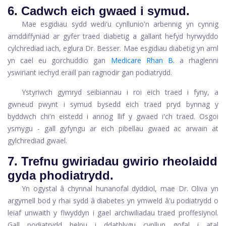
6. Cadwch eich gwaed i symud.
Mae esgidiau sydd wedi'u cynllunio'n arbennig yn cynnig
amddiffyniad ar gyfer traed diabetig a gallant hefyd hyrwyddo
cylchrediad iach, eglura Dr. Besser. Mae esgidiau diabetig yn aml
yn cael eu gorchuddio gan
Medicare Rhan B.
a rhaglenni
yswiriant iechyd eraill pan ragnodir gan podiatrydd.
Ystyriwch gymryd seibiannau i roi eich traed i fyny, a
gwneud pwynt i symud bysedd eich traed pryd bynnag y
byddwch chi'n eistedd i annog llif y gwaed i'ch traed. Osgoi
ysmygu - gall gyfyngu ar eich pibellau gwaed ac arwain at
gylchrediad gwael.
7. Trefnu gwiriadau gwirio rheolaidd
gyda phodiatrydd.
Yn ogystal â chynnal hunanofal dyddiol, mae Dr. Oliva yn
argymell bod y rhai sydd â diabetes yn ymweld â'u podiatrydd o
leiaf unwaith y flwyddyn i gael archwiliadau traed proffesiynol.
Gall podiatrydd helpu i ddatblygu cynllun gofal i atal