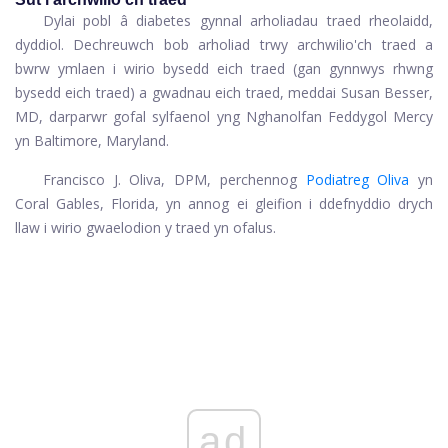
Dylai pobl â diabetes gynnal arholiadau traed rheolaidd,
dyddiol. Dechreuwch bob arholiad trwy archwilio'ch traed a
bwrw ymlaen i wirio bysedd eich traed (gan gynnwys rhwng
bysedd eich traed) a gwadnau eich traed, meddai Susan Besser,
MD, darparwr gofal sylfaenol yng Nghanolfan Feddygol Mercy
yn Baltimore, Maryland.
Francisco J. Oliva, DPM, perchennog
Podiatreg Oliva
yn
Coral Gables, Florida, yn annog ei gleifion i ddefnyddio drych
llaw i wirio gwaelodion y traed yn ofalus.
ad