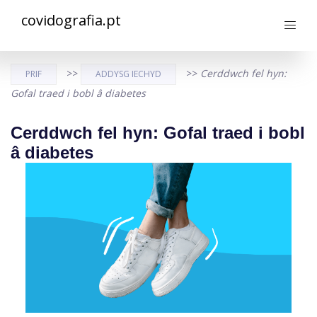
covidografia.pt
>>
>>
Cerddwch fel hyn:
PRIF
ADDYSG IECHYD
Gofal traed i bobl â diabetes
Cerddwch fel hyn: Gofal traed i bobl
â diabetes