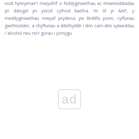
nodi hynny
mae'r mwyafrif o feddyginiaethau ac imiwneiddiadau
yn ddiogel yn ystod cyfnod llaetha. Yn ôl yr AAP, y
meddyginiaethau mwyaf pryderus yw lleddfu poen, cyffuriau
gwrthiselder, a chyffuriau a ddefnyddir i drin cam-drin sylweddau
/ alcohol neu roi'r gorau i ysmygu.
ad