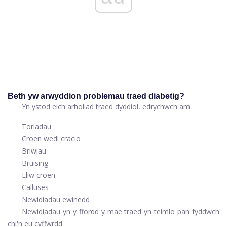
Beth yw arwyddion problemau traed diabetig?
Yn ystod eich arholiad traed dyddiol, edrychwch am:
Toriadau
Croen wedi cracio
Briwiau
Bruising
Lliw croen
Calluses
Newidiadau ewinedd
Newidiadau yn y ffordd y mae traed yn teimlo pan fyddwch
chi'n eu cyffwrdd