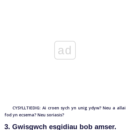
ad
CYSYLLTIEDIG:
Ai croen sych yn unig ydyw? Neu a allai
fod yn ecsema? Neu soriasis?
3. Gwisgwch esgidiau bob amser.