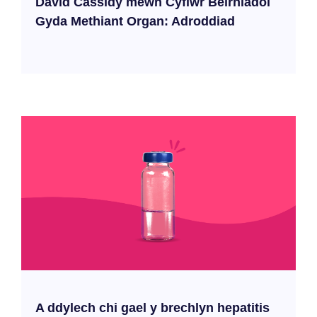
David Cassidy mewn Cyflwr Beirniadol
Gyda Methiant Organ: Adroddiad
A ddylech chi gael y brechlyn hepatitis