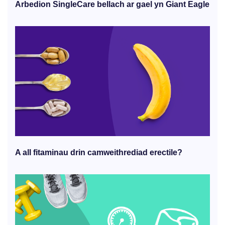
Arbedion SingleCare bellach ar gael yn Giant Eagle
A all fitaminau drin camweithrediad erectile?