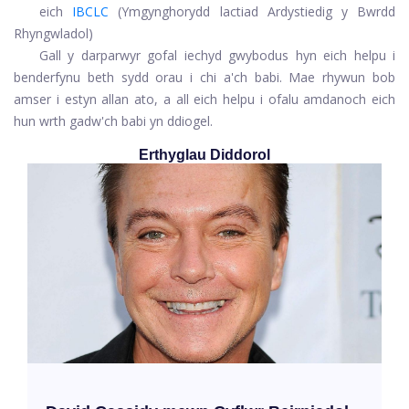
eich
IBCLC
(Ymgynghorydd lactiad Ardystiedig y Bwrdd
Rhyngwladol)
Gall y darparwyr gofal iechyd gwybodus hyn eich helpu i
benderfynu beth sydd orau i chi a'ch babi. Mae rhywun bob
amser i estyn allan ato, a all eich helpu i ofalu amdanoch eich
hun wrth gadw'ch babi yn ddiogel.
Erthyglau Diddorol