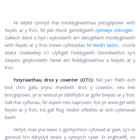
Ni ddylid cymryd rhai meddyginiaethau presgripsiwn wrth
fwydo ar y fron, fel pils rheoli genedigaeth
cynnwys estrogen
.
Gallwch ddod o hyd i wybodaeth am ddiogelwch meddyginiaeth
wrth fwydo ar y fron mewn cyfeiriadau fel
Wedi'i lactio
, cronfa
ddata chwiliadwy o'r Llyfrgell Feddygaeth Genedlaethol sy'n
darparu gwybodaeth fanwl am feddyginiaethau a bwydo ar y
fron.
Ystyriaethau dros y cownter (OTC):
Nid yw'r ffaith eich
bod chi'n gallu prynu rhywbeth dros y cownter, neu heb
bresgripsiwn, yn ei wneud yn ddelfrydol ar gyfer bwydo ar y fron.
Gall rhai cyffuriau, fel aspirin neu naproxen, fod yn anniogel wrth
fwydo ar y fron, tra gall ffug -hedrin effeithio ar eich cyflenwad
llaeth.
Hefyd, mae yna lawer o gynhyrchion cyfuniad ar gael, sy'n ei
gwneud hi'n ddryslyd dewis y cynnyrch cywir. Er enghraifft, os