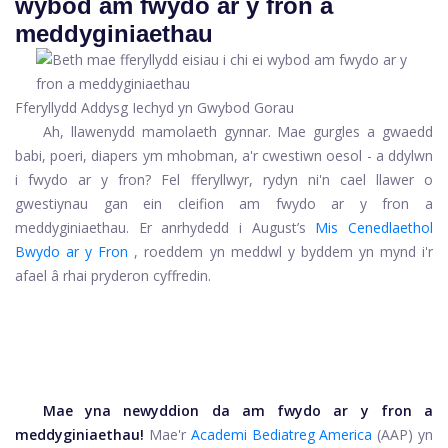
wybod am fwydo ar y fron a
meddyginiaethau
Fferyllydd Addysg Iechyd yn Gwybod Gorau
Ah, llawenydd mamolaeth gynnar. Mae gurgles a gwaedd
babi, poeri, diapers ym mhobman, a'r cwestiwn oesol - a ddylwn
i fwydo ar y fron? Fel fferyllwyr, rydyn ni'n cael llawer o
gwestiynau gan ein cleifion am fwydo ar y fron a
meddyginiaethau. Er anrhydedd i August’s
Mis Cenedlaethol
Bwydo ar y Fron
, roeddem yn meddwl y byddem yn mynd i'r
afael â rhai pryderon cyffredin.
Mae yna newyddion da am fwydo ar y fron a
meddyginiaethau!
Mae'r
Academi Bediatreg America
(AAP) yn