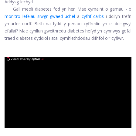
Addysg Iechyd
Gall rheoli diabetes fod yn her. Mae cymaint o gamau - o
monitro lefelau siwgr gwaed uchel
a
cyfrif carbs
i ddilyn trefn
ymarfer corff. Beth na fydd y person cyffredin yn ei ddisgwyl
efallai? Mae cynllun gweithredu diabetes hefyd yn cynnwys gofal
traed diabetes dyddiol i atal cymhlethdodau difrifol o'r cyflwr.
ad