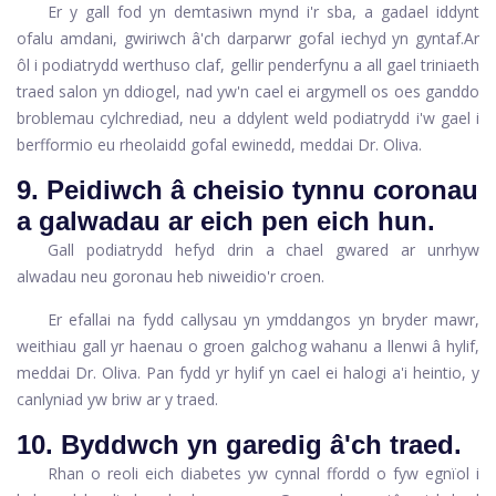
Er y gall fod yn demtasiwn mynd i'r sba, a gadael iddynt
ofalu amdani, gwiriwch â'ch darparwr gofal iechyd yn gyntaf.
Ar
ôl i podiatrydd werthuso claf, gellir penderfynu a all gael triniaeth
traed salon yn ddiogel, nad yw'n cael ei argymell os oes ganddo
broblemau cylchrediad, neu a ddylent weld podiatrydd i'w gael i
berfformio eu rheolaidd gofal ewinedd, meddai Dr. Oliva.
9. Peidiwch â cheisio tynnu coronau
a galwadau ar eich pen eich hun.
Gall podiatrydd hefyd drin a chael gwared ar unrhyw
alwadau neu goronau heb niweidio'r croen.
Er efallai na fydd callysau yn ymddangos yn bryder mawr,
weithiau gall yr haenau o groen galchog wahanu a llenwi â hylif,
meddai Dr. Oliva. Pan fydd yr hylif yn cael ei halogi a'i heintio, y
canlyniad yw briw ar y traed.
10. Byddwch yn garedig â'ch traed.
Rhan o reoli eich diabetes yw cynnal ffordd o fyw egnïol i