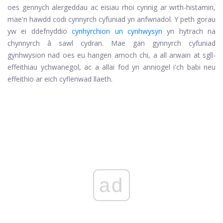
oes gennych alergeddau ac eisiau rhoi cynnig ar wrth-histamin,
mae'n hawdd codi cynnyrch cyfuniad yn anfwriadol. Y peth gorau
yw ei ddefnyddio
cynhyrchion un cynhwysyn
yn hytrach na
chynnyrch â sawl cydran. Mae gan gynnyrch cyfuniad
gynhwysion nad oes eu hangen arnoch chi, a all arwain at sgîl-
effeithiau ychwanegol, ac a allai fod yn anniogel i'ch babi neu
effeithio ar eich cyflenwad llaeth.
ad