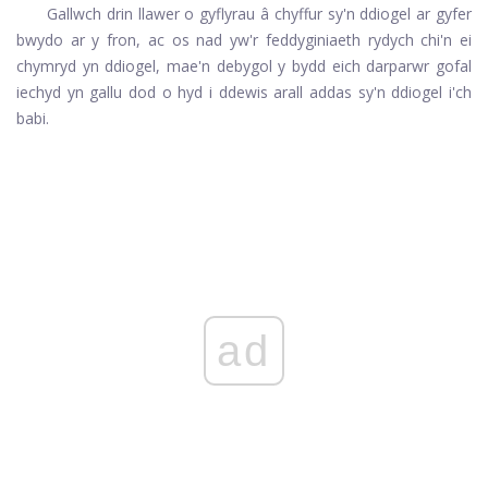
Gallwch drin llawer o gyflyrau â chyffur sy'n ddiogel ar gyfer
bwydo ar y fron, ac os nad yw'r feddyginiaeth rydych chi'n ei
chymryd yn ddiogel, mae'n debygol y bydd eich darparwr gofal
iechyd yn gallu dod o hyd i ddewis arall addas sy'n ddiogel i'ch
babi.
ad