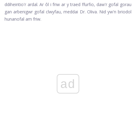
ddiheintio'r ardal. Ar ôl i friw ar y traed ffurfio, daw'r gofal gorau
gan arbenigwr gofal clwyfau, meddai Dr. Oliva. Nid yw'n briodol
hunanofal am friw.
ad