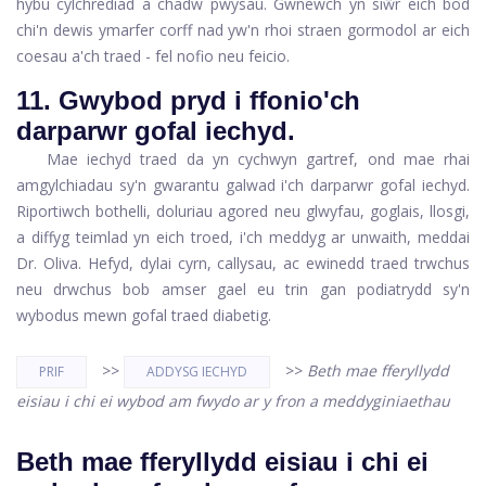
hybu cylchrediad a chadw pwysau. Gwnewch yn siŵr eich bod
chi'n dewis ymarfer corff nad yw'n rhoi straen gormodol ar eich
coesau a'ch traed - fel nofio neu feicio.
11. Gwybod pryd i ffonio'ch
darparwr gofal iechyd.
Mae iechyd traed da yn cychwyn gartref, ond mae rhai
amgylchiadau sy'n gwarantu galwad i'ch darparwr gofal iechyd.
Riportiwch bothelli, doluriau agored neu glwyfau, goglais, llosgi,
a diffyg teimlad yn eich troed, i'ch meddyg ar unwaith, meddai
Dr. Oliva. Hefyd, dylai cyrn, callysau, ac ewinedd traed trwchus
neu drwchus bob amser gael eu trin gan podiatrydd sy'n
wybodus mewn gofal traed diabetig.
>>
>>
Beth mae fferyllydd
PRIF
ADDYSG IECHYD
eisiau i chi ei wybod am fwydo ar y fron a meddyginiaethau
Beth mae fferyllydd eisiau i chi ei