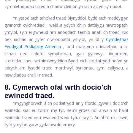
cymhlethdodau traed a chadw cleifion yn iach ac yn symudol.
Yn ystod eich arholiad traed blynyddol, bydd eich meddyg yn
gwirio'ch cylchrediad i weld a ydych chi'n datblygu niwroopathi
ymylol, sy'n ei gwneud hi'n anoddach teimlo anaf i'ch troed.
Nid
oes iachâd ar gyfer niwroopathi ymylol, yn ôl y
Cymdeithas
Feddygol Podiatreg America
, ond mae yna driniaethau a all
leihau neu leddfu symptomau,
gan gynnwys ibuprofen,
steroidau, neu wrthimiwnyddion.
Bydd eich podiatrydd hefyd yn
edrych am fysedd traed morthwyl, bynionau, cyrn, callysau, a
newidiadau eraill i'r traed.
8. Cymerwch ofal wrth docio'ch
ewinedd traed.
Ymgynghorwch â'ch podiatrydd ar y ffordd gywir i docio'ch
ewinedd. Gall eu torri'n rhy fyr, neu'n groeslinol arwain at haint
ewinedd traed neu ewinedd wedi tyfu'n wyllt. Ar ôl torri'n iawn,
llyfn ymylon garw gyda bwrdd emery.