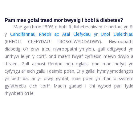
Pam mae gofal traed mor bwysig i bobl â diabetes?
Mae gan bron i 50% o bobl â diabetes niwed i'r nerfau, yn ôl
y
Canolfannau Rheoli ac Atal Clefydau yr Unol Daleithiau
(RHEOLI CLEFYDAU TROSGLWYDDADWY). Niwroopathi
diabetig o'r enw (neu niwroopathi ymylol), gall ddigwydd yn
unrhyw le yn y corff, ond mae'n fwyaf cyffredin mewn dwylo a
thraed. Gall achosi fferdod neu oglais, ond mae hefyd yn
cyfyngu ar eich gallu i deimlo poen. Er y gallai hynny ymddangos
yn beth da, ar yr olwg gyntaf, mae poen yn rhan o system
gyfathrebu eich corff. Mae'n gadael i chi wybod pan fydd
rhywbeth o'i le.