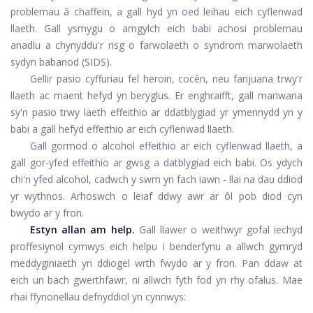
problemau â chaffein, a gall hyd yn oed leihau eich cyflenwad
llaeth. Gall ysmygu o amgylch eich babi achosi problemau
anadlu a chynyddu'r risg o farwolaeth o syndrom marwolaeth
sydyn babanod (SIDS).
Gellir pasio cyffuriau fel heroin, cocên, neu farijuana trwy'r
llaeth ac maent hefyd yn beryglus. Er enghraifft, gall mariwana
sy'n pasio trwy laeth effeithio ar ddatblygiad yr ymennydd yn y
babi a gall hefyd effeithio ar eich cyflenwad llaeth.
Gall gormod o alcohol effeithio ar eich cyflenwad llaeth, a
gall gor-yfed effeithio ar gwsg a datblygiad eich babi. Os ydych
chi'n yfed alcohol, cadwch y swm yn fach iawn - llai na dau ddiod
yr wythnos. Arhoswch o leiaf ddwy awr ar ôl pob diod cyn
bwydo ar y fron.
Estyn allan am help.
Gall llawer o weithwyr gofal iechyd
proffesiynol cymwys eich helpu i benderfynu a allwch gymryd
meddyginiaeth yn ddiogel wrth fwydo ar y fron. Pan ddaw at
eich un bach gwerthfawr, ni allwch fyth fod yn rhy ofalus. Mae
rhai ffynonellau defnyddiol yn cynnwys: