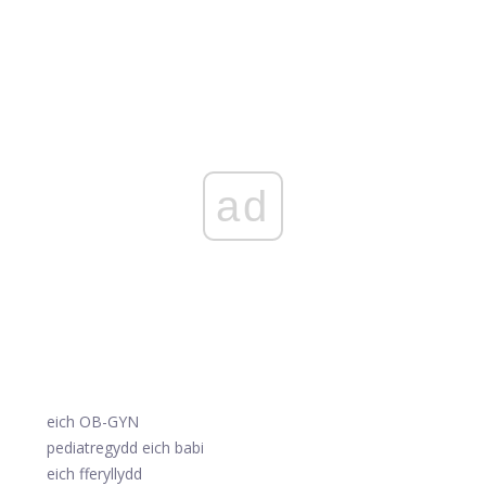
ad
eich OB-GYN
pediatregydd eich babi
eich fferyllydd