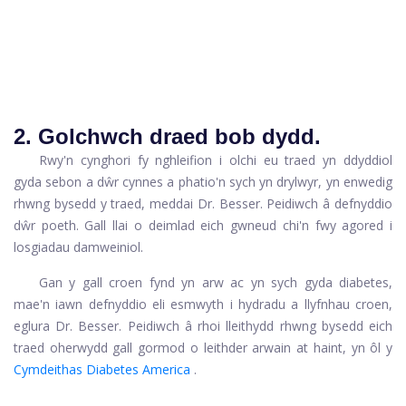
2. Golchwch draed bob dydd.
Rwy'n cynghori fy nghleifion i olchi eu traed yn ddyddiol
gyda sebon a dŵr cynnes a phatio'n sych yn drylwyr, yn enwedig
rhwng bysedd y traed, meddai Dr. Besser. Peidiwch â defnyddio
dŵr poeth. Gall llai o deimlad eich gwneud chi'n fwy agored i
losgiadau damweiniol.
Gan y gall croen fynd yn arw ac yn sych gyda diabetes,
mae'n iawn defnyddio eli esmwyth i hydradu a llyfnhau croen,
eglura Dr. Besser. Peidiwch â rhoi lleithydd rhwng bysedd eich
traed oherwydd gall gormod o leithder arwain at haint, yn ôl y
Cymdeithas Diabetes America
.