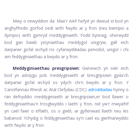
Mwy o newyddion da: Mae'r AAP hefyd yn dweud ei bod yn
anghyffredin gorfod oedi wrth fwydo ar y fron (neu bwmpio a
dympio) wrth gymryd meddyginiaeth. Fodd bynnag, oherwydd
bod gan bawb ystyriaethau meddygol unigryw, gall eich
darparwr gofal iechyd roi cyfarwyddiadau penodol, unigol i chi
am feddyginiaethau a bwydo ar y fron.
Meddyginiaethau presgripsiwn:
Gwnewch yn siŵr eich
bod yn adolygu pob meddyginiaeth ar bresgripsiwn gyda'ch
darparwr gofal iechyd os ydych chi'n bwydo ar y fron. Y
Canolfannau Rheoli ac Atal Clefydau (CDC)
adroddiadau
hynny o
ran defnyddio meddyginiaeth ar bresgripsiwn,
er bod llawer o
feddyginiaethau'n trosglwyddo i laeth y fron, nid yw'r mwyafrif
yn cael fawr o effaith, os o gwbl, ar gyflenwad llaeth neu les
babanod. Ychydig o feddyginiaethau sy'n cael eu gwrtharwyddo
wrth fwydo ar y fron.