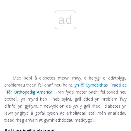
ad
Mae pobl â diabetes mewn mwy o berygl o ddatblygu
problemau traed fel anaf neu haint.
yn ôl Cymdeithas Traed ac
Ffêr Orthopedig America
. Pan fydd mater bach, fel toriad neu
bothell, yn mynd heb i neb sylwi, gall ddod yn broblem fwy
difrifol yn gyflym. Y newyddion da yw y gall rheoli diabetes yn
iawn ynghyd â gofal cyson ac arholiadau atal mân anafiadau
traed rhag arwain at gymhlethdodau meddygol.
Sut i archwilio'ch traed