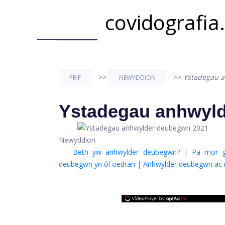
covidografia
>>
>>
Ystadegau 
PRIF
NEWYDDION
Ystadegau anhwyl
Newyddion
Beth yw anhwylder deubegwn?
|
Pa mor g
deubegwn yn ôl oedran
|
Anhwylder deubegwn ac i