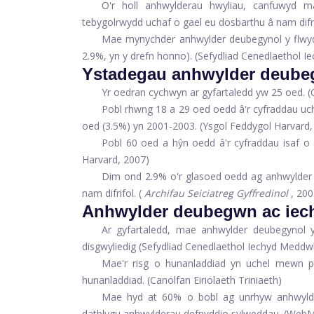
O'r holl anhwylderau hwyliau, canfuwyd ma
tebygolrwydd uchaf o gael eu dosbarthu â nam difrif
Mae mynychder anhwylder deubegynol y flwy
2.9%, yn y drefn honno). (Sefydliad Cenedlaethol 
Ystadegau anhwylder deube
Yr oedran cychwyn ar gyfartaledd yw 25 oed. 
Pobl rhwng 18 a 29 oed oedd â'r cyfraddau uc
oed (3.5%) yn 2001-2003. (Ysgol Feddygol Harvard,
Pobl 60 oed a hŷn oedd â'r cyfraddau isaf o
Harvard, 2007)
Dim ond 2.9% o'r glasoed oedd ag anhwylder
nam difrifol. (
Archifau Seiciatreg Gyffredinol
, 200
Anhwylder deubegwn ac iech
Ar gyfartaledd, mae anhwylder deubegynol 
disgwyliedig (Sefydliad Cenedlaethol Iechyd Meddwl
Mae'r risg o hunanladdiad yn uchel mewn p
hunanladdiad. (Canolfan Eiriolaeth Triniaeth)
Mae hyd at 60% o bobl ag unrhyw anhwylde
datblygu anhwylderau defnyddio sylweddau. (Web