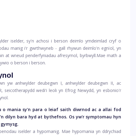
er iselder, sy'n achosi i berson deimlo ymdeimlad cryf o
odau manig i'r gwrthwyneb - gall rhywun deimlo'n egnïol, yn
ain at wneud penderfyniadau afresymol, byrbwyll.
Mae math a
wio o berson i berson.
ynol
gwn yw anhwylder deubegwn I, anhwylder deubegwn II, ac
 seicotherapydd wedi'i leoli yn Efrog Newydd, yn esbonio'r
nol.
o mania sy'n para o leiaf saith diwrnod ac a allai fod
sy'n dilyn bara hyd at bythefnos. Os yw'r symptomau hyn
d gymysg.
o benodau iselder a hypomanig. Mae hypomania yn ddrychiad