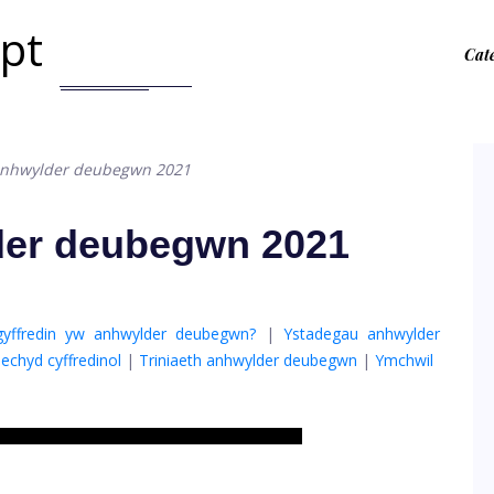
.pt
Cat
anhwylder deubegwn 2021
der deubegwn 2021
yffredin yw anhwylder deubegwn?
|
Ystadegau anhwylder
echyd cyffredinol
|
Triniaeth anhwylder deubegwn
|
Ymchwil