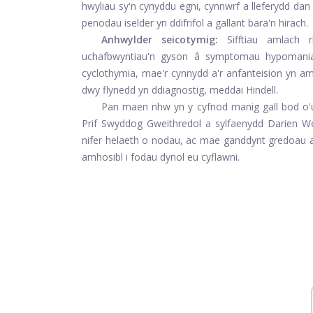
hwyliau sy'n cynyddu egni, cynnwrf a lleferydd d
penodau iselder yn ddifrifol a gallant bara'n hirach.
Anhwylder seicotymig:
Sifftiau amlach 
uchafbwyntiau'n gyson â symptomau hypomania 
cyclothymia, mae'r cynnydd a'r anfanteision yn am
dwy flynedd yn ddiagnostig, meddai Hindell.
Pan maen nhw yn y cyfnod manig gall bod o'u
Prif Swyddog Gweithredol a sylfaenydd Darien We
nifer helaeth o nodau, ac mae ganddynt gredoau 
amhosibl i fodau dynol eu cyflawni.