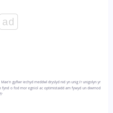
ad
ae'n gyflwr iechyd meddwl dryslyd nid yn unig i'r unigolyn yr
ywun fynd o fod mor egnïol ac optimistaidd am fywyd un diwrnod
f?