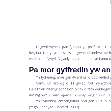
I'r gwrthwyneb, pan fyddant yn profi ochr is
hwyliau. Nid ydyn nhw eisiau gwneud unrhyw beth
weddol ddifywyd. O ganlyniad, mae pobl yn tynnu o
Pa mor gyffredin yw 
Yn fyd-eang, mae gan 46 miliwn o bobl ledled
Canfu un arolwg o 11 gwlad fod mynychde
Daleithiau nifer yr achosion o 1% o fath deubegwn
arolwg hwn. (
Datblygiadau Therapiwtig mewn Se
Yn flynyddol, amcangyfrifir bod gan 2.8% o o
(Ysgol Feddygol Harvard, 2007).