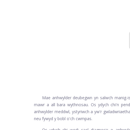
Mae anhwylder deubegwn yn salwch manig-isel
mawr a all bara wythnosau. Os ydych chi'n pend
anhwylder meddwl, ystyriwch a yw'r gwladwriaetha
neu fywyd y bobl o'ch cwmpas.
Os ydych chi wedi cael diagnosis o anhwyld