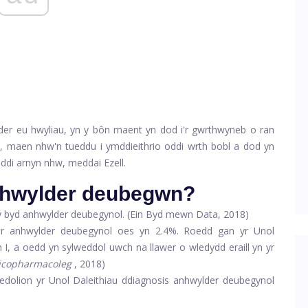
elder eu hwyliau, yn y bôn maent yn dod i'r gwrthwyneb o ran
, maen nhw'n tueddu i ymddieithrio oddi wrth bobl a dod yn
ddi arnyn nhw, meddai Ezell.
anhwylder deubegwn?
 y byd anhwylder deubegynol. (Ein Byd mewn Data, 2018)
r anhwylder deubegynol oes yn 2.4%. Roedd gan yr Unol
 I, a oedd yn sylweddol uwch na llawer o wledydd eraill yn yr
icopharmacoleg
, 2018)
edolion yr Unol Daleithiau ddiagnosis anhwylder deubegynol