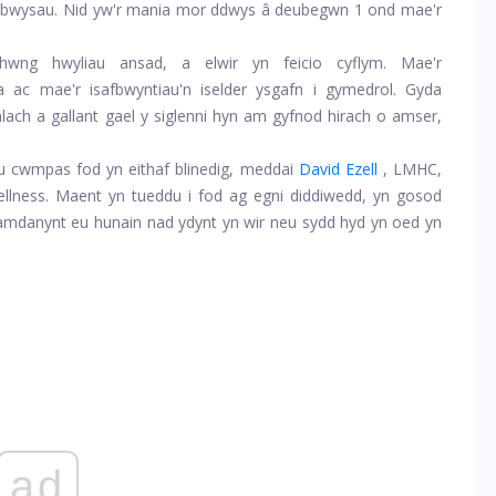
an bwysau. Nid yw'r mania mor ddwys â deubegwn 1 ond mae'r
rhwng hwyliau ansad, a elwir yn feicio cyflym. Mae'r
ac mae'r isafbwyntiau'n iselder ysgafn i gymedrol. Gyda
lach a gallant gael y siglenni hyn am gyfnod hirach o amser,
 cwmpas fod yn eithaf blinedig, meddai
David Ezell
, LMHC,
llness. Maent yn tueddu i fod ag egni diddiwedd, yn gosod
amdanynt eu hunain nad ydynt yn wir neu sydd hyd yn oed yn
ad