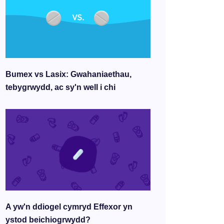
Bumex vs Lasix: Gwahaniaethau,
tebygrwydd, ac sy'n well i chi
A yw'n ddiogel cymryd Effexor yn
ystod beichiogrwydd?