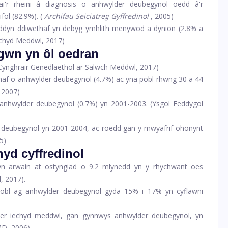
i'r rheini â diagnosis o anhwylder deubegynol oedd â'r
ol (82.9%). (
Archifau Seiciatreg Gyffredinol
, 2005)
ddyn ddiwethaf yn debyg ymhlith menywod a dynion (2.8% a
Iechyd Meddwl, 2017)
gwn yn ôl oedran
(Cynghrair Genedlaethol ar Salwch Meddwl, 2017)
haf o anhwylder deubegynol (4.7%) ac yna pobl rhwng 30 a 44
 2007)
 anhwylder deubegynol (0.7%) yn 2001-2003. (Ysgol Feddygol
 deubegynol yn 2001-2004, ac roedd gan y mwyafrif ohonynt
5)
yd cyffredinol
yn arwain at ostyngiad o 9.2 mlynedd yn y rhychwant oes
, 2017).
obl ag anhwylder deubegynol gyda 15% i 17% yn cyflawni
r iechyd meddwl, gan gynnwys anhwylder deubegynol, yn
MD, 2006)