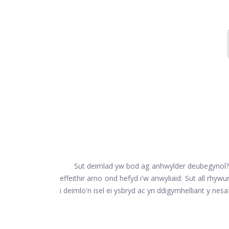
Sut deimlad yw bod ag anhwylder deubegynol? M
effeithir arno ond hefyd i'w anwyliaid. Sut all rh
i deimlo'n isel ei ysbryd ac yn ddigymhelliant y nesa