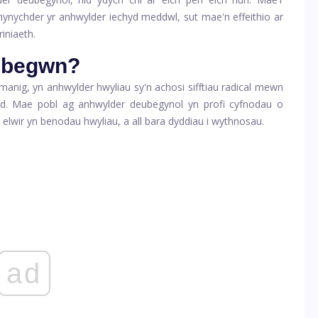
nychder yr anhwylder iechyd meddwl, sut mae'n effeithio ar
riniaeth.
ubegwn?
r manig, yn anhwylder hwyliau sy'n achosi sifftiau radical mewn
dydd. Mae pobl ag anhwylder deubegynol yn profi cyfnodau o
wir yn benodau hwyliau, a all bara dyddiau i wythnosau.
ad