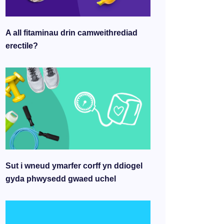
A all fitaminau drin camweithrediad
erectile?
Sut i wneud ymarfer corff yn ddiogel
gyda phwysedd gwaed uchel