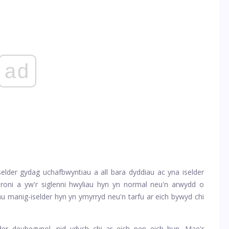
ad
der gydag uchafbwyntiau a all bara dyddiau ac yna iselder
roni a yw'r siglenni hwyliau hyn yn normal neu'n arwydd o
u manig-iselder hyn yn ymyrryd neu'n tarfu ar eich bywyd chi
er deubegynol, nid ydych chi ar eich pen eich hun. Mae'r