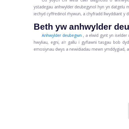
ystadegau anhwylder deubegynol hyn yn datgelu my
iechyd cyffredinol rhywun, a chyfradd llwyddiant y d
Beth yw anhwylder de
Anhwylder deubegwn
, a elwid gynt yn iselde
hwyliau, egni, a'r gallu i gyflawni tasgau bob 
emosiynau dwys a newidiadau mewn ymddygiad, a el