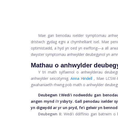
Mae gan benodau iselder symptomau anhwyld
dristwch gydag egni a chymhelliant isel. Mae pen
optimistaidd, a hyd yn oed yn ewfforig—
a all arw
dwyster symptomau anhwylder deubegynol yn amry
Mathau o anhwylder deubeg
Y tri math sylfaenol o anhwylderau deube
anhwylder seicotymig.
Anna Hindell
, Mae LCSW-R,
gwahaniaeth rhwng pob math o anhwylder deubegy
Deubegwn I:
Wedi'i nodweddu gan benodau 
angen mynd i'r ysbyty. Gall penodau iselder 
yn digwydd ar yr un pryd, fe'i gelwir yn benno
Deubegwn II:
Wedi'i ddiffinio gan batrwm 