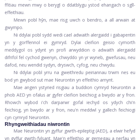
ffitiau mewn mwy o berygl o ddatblygu ystod ehangach o sgîl-
effeithiau.
Mewn pobl hŷn, mae risg uwch o bendro, a all arwain at
gwympo.
Ni ddylai pobl sydd wedi cael adwaith alergaidd i gabapentin
yn y gorffennol ei gymryd. Dylai cleifion geisio cymorth
meddygol os ydynt yn profi arwyddion o adwaith alergaidd
difrifol fel cychod gwenyn, chwyddo yn yr wyneb, gwefusau, neu
dafod, neu wendid sydyn, dryswch, cyfog, neu chwydu.
Ni ddylai pobl yrru na gweithredu peiriannau trwm nes eu
bod yn gwybod sut mae Neurontin yn effeithio arnynt.
Mae angen ystyried risgiau a buddion cymryd Neurontin a
phob AED yn ofalus ar gyfer cleifion beichiog a bwydo ar y fron.
Rhowch wybod i'ch darparwr gofal iechyd os ydych chi'n
feichiog, yn bwydo ar y fron, neu'n meddwl y gallech feichiogi
cyn cymryd Neurontin.
Rhyngweithiadau niwrontin
Mae Neurontin yn gyffur gwrth-epileptig (AED), a elwir hefyd
yn gyffur gwrth-fylsant. Mae'n effeithio ar gemegau a nerfau yn