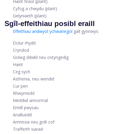
Haint firaol (plant)
Cyfog a chwydu (plant)
Gelyniaeth (plant)
Sgîl-effeithiau posibl eraill
Effeithiau andwyol ychwanegol
gall gynnwys:
Dolur rhydd
Cryndod
Golwg ddwbl neu ostyngedig
Haint
Ceg sych
Asthenia, neu wendid
Cur pen
Rhwymedd
Meddwl annormal
Ennill pwysau
Analluedd
Amnesia neu golli cof
Trafferth siarad