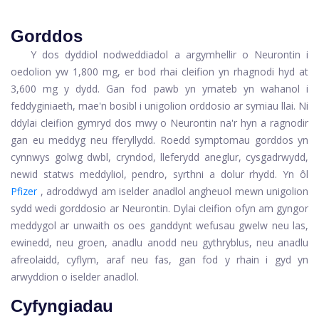
Gorddos
Y dos dyddiol nodweddiadol a argymhellir o Neurontin i
oedolion yw 1,800 mg, er bod rhai cleifion yn rhagnodi hyd at
3,600 mg y dydd. Gan fod pawb yn ymateb yn wahanol i
feddyginiaeth, mae'n bosibl i unigolion orddosio ar symiau llai. Ni
ddylai cleifion gymryd dos mwy o Neurontin na'r hyn a ragnodir
gan eu meddyg neu fferyllydd. Roedd symptomau gorddos yn
cynnwys golwg dwbl, cryndod, lleferydd aneglur, cysgadrwydd,
newid statws meddyliol, pendro, syrthni a dolur rhydd. Yn ôl
Pfizer
, adroddwyd am iselder anadlol angheuol mewn unigolion
sydd wedi gorddosio ar Neurontin. Dylai cleifion ofyn am gyngor
meddygol ar unwaith os oes ganddynt wefusau gwelw neu las,
ewinedd, neu groen, anadlu anodd neu gythryblus, neu anadlu
afreolaidd, cyflym, araf neu fas, gan fod y rhain i gyd yn
arwyddion o iselder anadlol.
Cyfyngiadau