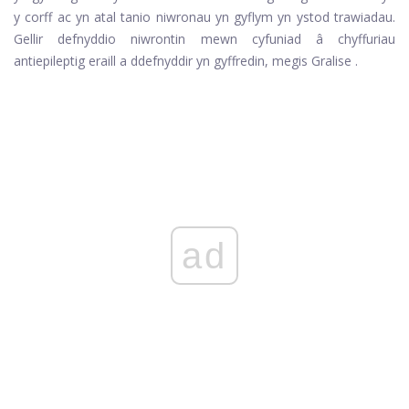
y corff ac yn atal tanio niwronau yn gyflym yn ystod trawiadau.
Gellir defnyddio niwrontin mewn cyfuniad â chyffuriau
antiepileptig eraill a ddefnyddir yn gyffredin, megis
Gralise
.
ad