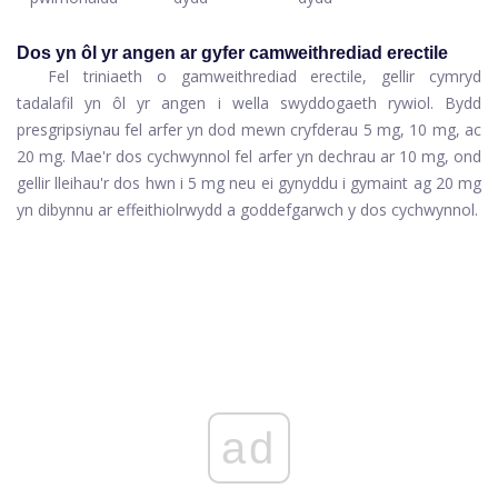
Dos yn ôl yr angen ar gyfer camweithrediad erectile
Fel triniaeth o gamweithrediad erectile, gellir cymryd
tadalafil yn ôl yr angen i wella swyddogaeth rywiol. Bydd
presgripsiynau fel arfer yn dod mewn cryfderau 5 mg, 10 mg, ac
20 mg. Mae'r dos cychwynnol fel arfer yn dechrau ar 10 mg, ond
gellir lleihau'r dos hwn i 5 mg neu ei gynyddu i gymaint ag 20 mg
yn dibynnu ar effeithiolrwydd a goddefgarwch y dos cychwynnol.
ad