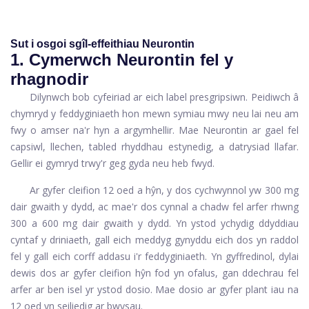
Sut i osgoi sgîl-effeithiau Neurontin
1. Cymerwch Neurontin fel y
rhagnodir
Dilynwch bob cyfeiriad ar eich label presgripsiwn. Peidiwch â
chymryd y feddyginiaeth hon mewn symiau mwy neu lai neu am
fwy o amser na'r hyn a argymhellir. Mae Neurontin ar gael fel
capsiwl, llechen, tabled rhyddhau estynedig, a datrysiad llafar.
Gellir ei gymryd trwy'r geg gyda neu heb fwyd.
Ar gyfer cleifion 12 oed a hŷn, y dos cychwynnol yw 300 mg
dair gwaith y dydd, ac mae'r dos cynnal a chadw fel arfer rhwng
300 a 600 mg dair gwaith y dydd. Yn ystod ychydig ddyddiau
cyntaf y driniaeth, gall eich meddyg gynyddu eich dos yn raddol
fel y gall eich corff addasu i'r feddyginiaeth. Yn gyffredinol, dylai
dewis dos ar gyfer cleifion hŷn fod yn ofalus, gan ddechrau fel
arfer ar ben isel yr ystod dosio. Mae dosio ar gyfer plant iau na
12 oed yn seiliedig ar bwysau.