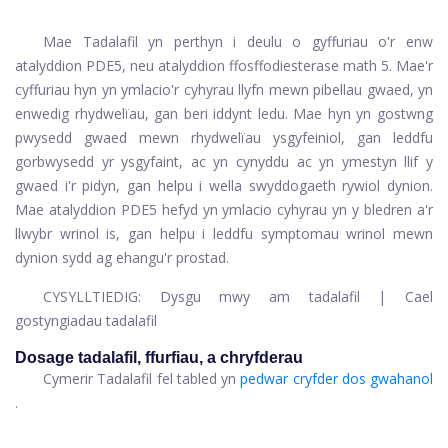
Mae Tadalafil yn perthyn i deulu o gyffuriau o'r enw
atalyddion PDE5, neu atalyddion ffosffodiesterase math 5. Mae'r
cyffuriau hyn yn ymlacio'r cyhyrau llyfn mewn pibellau gwaed, yn
enwedig rhydwelïau, gan beri iddynt ledu. Mae hyn yn gostwng
pwysedd gwaed mewn rhydwelïau ysgyfeiniol, gan leddfu
gorbwysedd yr ysgyfaint, ac yn cynyddu ac yn ymestyn llif y
gwaed i'r pidyn, gan helpu i wella swyddogaeth rywiol dynion.
Mae atalyddion PDE5 hefyd yn ymlacio cyhyrau yn y bledren a'r
llwybr wrinol is, gan helpu i leddfu symptomau wrinol mewn
dynion sydd ag ehangu'r prostad.
CYSYLLTIEDIG:
Dysgu mwy am tadalafil
|
Cael
gostyngiadau tadalafil
Dosage tadalafil, ffurfiau, a chryfderau
Cymerir Tadalafil fel tabled yn
pedwar cryfder dos gwahanol
.