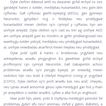
Dylai cleifion ddweud wrth eu darparwr gofal iechyd os oes
ganddynt hanes o iselder, meddyliau hunanladdol, neu gam-drin
cyffuriau. Gall cyffuriau gwrth-epileptig (AEDs), gan gynnwys
Neurontin, gynyddu'r risg o feddyliau neu ymddygiad
hunanladdol mewn cleifion sy'n cymryd y cyffuriau hyn am
unrhyw arwydd. Dylai cleifion sy'n cael eu trin ag unrhyw AED
am unrhyw arwydd gael eu monitro ar gyfer ymddangosiad neu
waethygu iselder ysbryd, meddyliau neu ymddygiad hunanladdol,
ac unrhyw newidiadau anarferol mewn hwyliau neu ymddygiad.
Dylai pobl sydd â hanes o broblemau ysgyfaint neu
anhwylderau anadlu ymgynghori â'u gweithiwr gofal iechyd
proffesiynol cyn cymryd Neurontin. Gall Gabapentin achosi
problemau anadlu sy'n peryglu bywyd, yn enwedig mewn
oedolion hŷn neu bobl â chlefyd rhwystrol cronig yr ysgyfaint
(COPD). Dylai cleifion sy'n profi anadlu bas neu araf, chwydu,
neu synau anadl annormal geisio sylw meddygol gan fod y rhain
yn arwyddion o iselder anadlol, cyflwr a allai fod yn angheuol.
Mae pobl hŷn, plant, pobl â chyflyrau meddygol penodol fel
problemau gyda'r afu neu'r arennau, clefyd y galon, diabetes, a