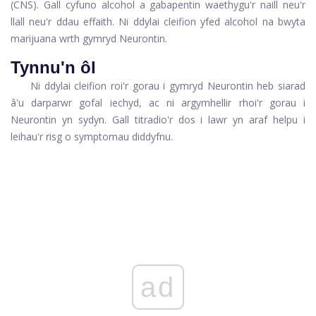
(CNS). Gall cyfuno alcohol a gabapentin waethygu'r naill neu'r
llall neu'r ddau effaith. Ni ddylai cleifion yfed alcohol na bwyta
marijuana wrth gymryd Neurontin.
Tynnu'n ôl
Ni ddylai cleifion roi'r gorau i gymryd Neurontin heb siarad
â'u darparwr gofal iechyd, ac ni argymhellir rhoi'r gorau i
Neurontin yn sydyn. Gall titradio'r dos i lawr yn araf helpu i
leihau'r risg o symptomau diddyfnu.
ad