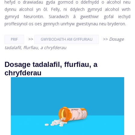
hefyd o drawiadau gyda gormod o ddefnydd o alcohol neu
dynnu alcohol yn ôl. Felly, ni ddylech gymryd alcohol wrth
gymryd Neurontin. Siaradwch â gweithiwr gofal iechyd
proffesiynol os oes gennych unrhyw gwestiynau neu bryderon.
>>
>>
Dosage
PRIF
GWYBODAETH AM GYFFURIAU
tadalafil, ffurfiau, a chryfderau
Dosage tadalafil, ffurfiau, a
chryfderau