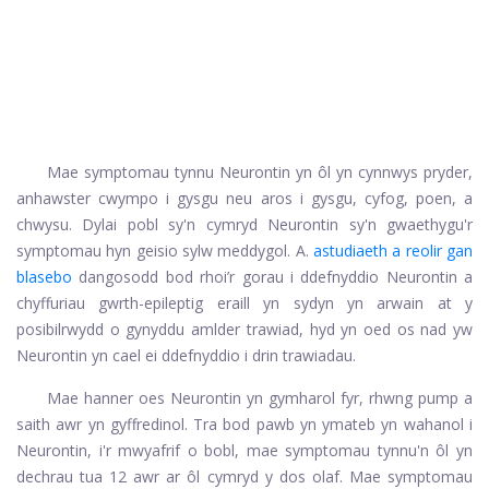
Mae symptomau tynnu Neurontin yn ôl yn cynnwys pryder,
anhawster cwympo i gysgu neu aros i gysgu, cyfog, poen, a
chwysu. Dylai pobl sy'n cymryd Neurontin sy'n gwaethygu'r
symptomau hyn geisio sylw meddygol. A.
astudiaeth a reolir gan
blasebo
dangosodd bod rhoi’r gorau i ddefnyddio Neurontin a
chyffuriau gwrth-epileptig eraill yn sydyn yn arwain at y
posibilrwydd o gynyddu amlder trawiad, hyd yn oed os nad yw
Neurontin yn cael ei ddefnyddio i drin trawiadau.
Mae hanner oes Neurontin yn gymharol fyr, rhwng pump a
saith awr yn gyffredinol. Tra bod pawb yn ymateb yn wahanol i
Neurontin, i'r mwyafrif o bobl, mae symptomau tynnu'n ôl yn
dechrau tua 12 awr ar ôl cymryd y dos olaf. Mae symptomau