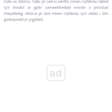
Cialis ac Adcirca.
Cialis
yn cael ei werthu mewn cryfderau tabled
sy'n briodol ar gyfer camweithrediad erectile a phrostad
chwyddedig.
Adcirca
yn dod mewn cryfderau sy'n addas i drin
gorbwysedd yr ysgyfaint.
ad