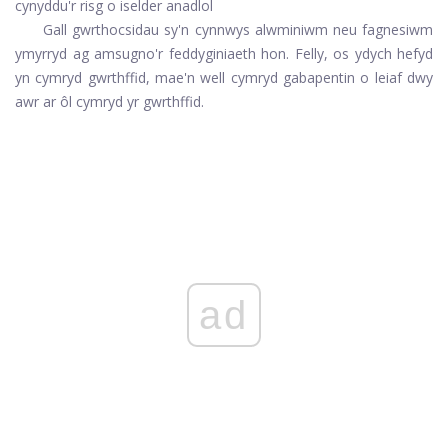
cynyddu'r risg o iselder anadlol
Gall gwrthocsidau sy'n cynnwys alwminiwm neu fagnesiwm
ymyrryd ag amsugno'r feddyginiaeth hon. Felly, os ydych hefyd
yn cymryd gwrthffid, mae'n well cymryd gabapentin o leiaf dwy
awr ar ôl cymryd yr gwrthffid.
ad