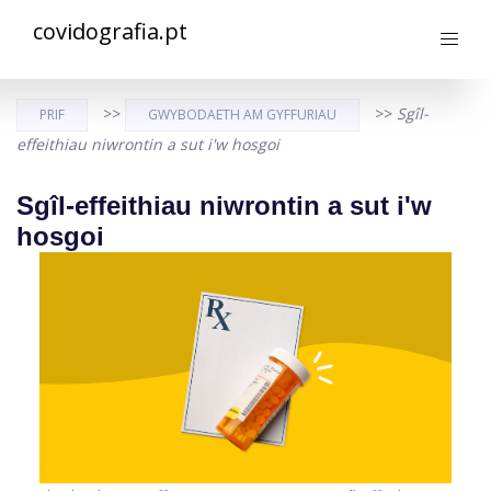
covidografia.pt
>>
>>
Sgîl-
PRIF
GWYBODAETH AM GYFFURIAU
effeithiau niwrontin a sut i'w hosgoi
Sgîl-effeithiau niwrontin a sut i'w
hosgoi