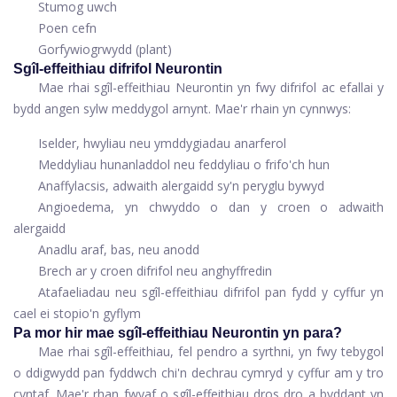
Stumog uwch
Poen cefn
Gorfywiogrwydd (plant)
Sgîl-effeithiau difrifol Neurontin
Mae rhai sgîl-effeithiau Neurontin yn fwy difrifol ac efallai y
bydd angen sylw meddygol arnynt. Mae'r rhain yn cynnwys:
Iselder, hwyliau neu ymddygiadau anarferol
Meddyliau hunanladdol neu feddyliau o frifo'ch hun
Anaffylacsis, adwaith alergaidd sy'n peryglu bywyd
Angioedema, yn chwyddo o dan y croen o adwaith
alergaidd
Anadlu araf, bas, neu anodd
Brech ar y croen difrifol neu anghyffredin
Atafaeliadau neu sgîl-effeithiau difrifol pan fydd y cyffur yn
cael ei stopio'n gyflym
Pa mor hir mae sgîl-effeithiau Neurontin yn para?
Mae rhai sgîl-effeithiau, fel pendro a syrthni, yn fwy tebygol
o ddigwydd pan fyddwch chi'n dechrau cymryd y cyffur am y tro
cyntaf. Mae'r rhan fwyaf o sgîl-effeithiau dros dro a byddant yn