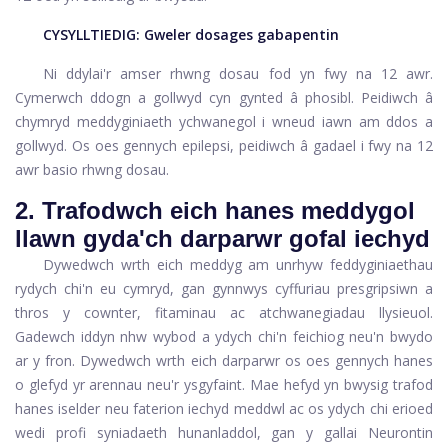
CYSYLLTIEDIG:
Gweler dosages gabapentin
Ni ddylai'r amser rhwng dosau fod yn fwy na 12 awr.
Cymerwch ddogn a gollwyd cyn gynted â phosibl. Peidiwch â
chymryd meddyginiaeth ychwanegol i wneud iawn am ddos ​​a
gollwyd. Os oes gennych epilepsi, peidiwch â gadael i fwy na 12
awr basio rhwng dosau.
2. Trafodwch eich hanes meddygol
llawn gyda'ch darparwr gofal iechyd
Dywedwch wrth eich meddyg am unrhyw feddyginiaethau
rydych chi'n eu cymryd, gan gynnwys cyffuriau presgripsiwn a
thros y cownter, fitaminau ac atchwanegiadau llysieuol.
Gadewch iddyn nhw wybod a ydych chi'n feichiog neu'n bwydo
ar y fron. Dywedwch wrth eich darparwr os oes gennych hanes
o glefyd yr arennau neu'r ysgyfaint. Mae hefyd yn bwysig trafod
hanes iselder neu faterion iechyd meddwl ac os ydych chi erioed
wedi profi syniadaeth hunanladdol, gan y gallai Neurontin