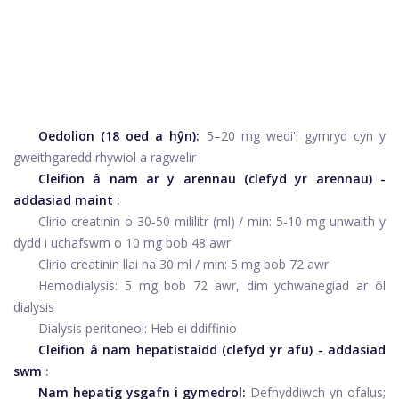
Oedolion (18 oed a hŷn):
5–20 mg wedi'i gymryd cyn y
gweithgaredd rhywiol a ragwelir
Cleifion â nam ar y arennau (clefyd yr arennau) -
addasiad maint
:
Clirio creatinin o 30-50 mililitr (ml) / min: 5-10 mg unwaith y
dydd i uchafswm o 10 mg bob 48 awr
Clirio creatinin llai na 30 ml / min: 5 mg bob 72 awr
Hemodialysis: 5 mg bob 72 awr, dim ychwanegiad ar ôl
dialysis
Dialysis peritoneol: Heb ei ddiffinio
Cleifion â nam hepatistaidd (clefyd yr afu) - addasiad
swm
:
Nam hepatig ysgafn i gymedrol:
Defnyddiwch yn ofalus;