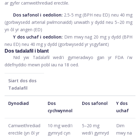
ar gyfer camweithrediad erectile.
Dos safonol i oedolion:
2.5-5 mg (BPH neu ED) neu 40 mg
(gorbwysedd arterial pwlmonaidd) unwaith y dydd neu 5–20 mg
yn ôl yr angen (ED)
Y dos uchaf i oedolion:
Dim mwy nag 20 mg y dydd (BPH
neu ED) neu 40 mg y dydd (gorbwysedd yr ysgyfaint)
Dos tadalafil i blant
Nid yw Tadalafil wedi'i gymeradwyo gan yr FDA i'w
ddefnyddio mewn pobl iau na 18 oed.
Siart dos dos
Tadalafil
Dynodiad
Dos
Dos safonol
Y dos
cychwynnol
uchaf
Camweithrediad
10 mg wedi'i
5–20 mg
Dim
erectile (yn ôl yr
gymryd cyn
wedi'i gymryd
mwy na