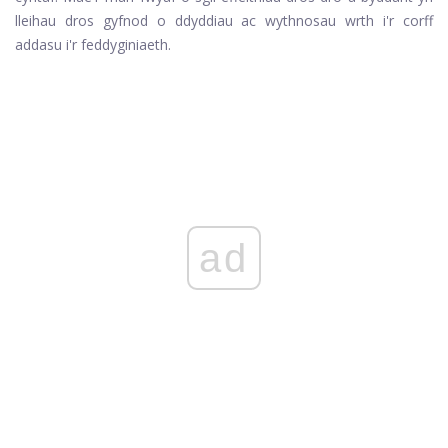
lleihau dros gyfnod o ddyddiau ac wythnosau wrth i'r corff
addasu i'r feddyginiaeth.
ad