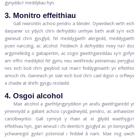
gynyddu'r meddyliau hyn.
3. Monitro effeithiau
Gall niwrontin achosi pendro a blinder. Dywedwch wrth eich
darparwr os ydych chi'n defnyddio unrhyw beth arall sy'n eich
gwneud chi'n gysglyd, fel meddygaeth alergedd, meddygaeth
poen narcotig, ac alcohol. Peidiwch â defnyddio mwy na'r dos
argymelledig o gabapentin, ac osgoi gweithgareddau sy'n gofyn
am effro meddyliol fel gyrru neu weithredu peiriannau peryglus
nes eich bod chi'n gwybod sut mae'r feddyginiaeth yn effeithio
arnoch chi. Gwnewch yn siŵr eich bod chi'n cael digon o orffwys
a chadw at drefn gysgu reolaidd.
4. Osgoi alcohol
Mae alcohol a gwrthlyngyryddion yn arafu gweithgaredd yr
ymennydd a gallant achosi cysgadrwydd, pendro, ac anhawster
canolbwyntio. Gall cymryd y rhain at ei gilydd waethygu'r
effeithiau hyn, gan wneud i chi deimlo'n gysglyd ac yn benysgafn
ychwanegol gyda'r potensial i feddwl â nam. Mae risg uwch