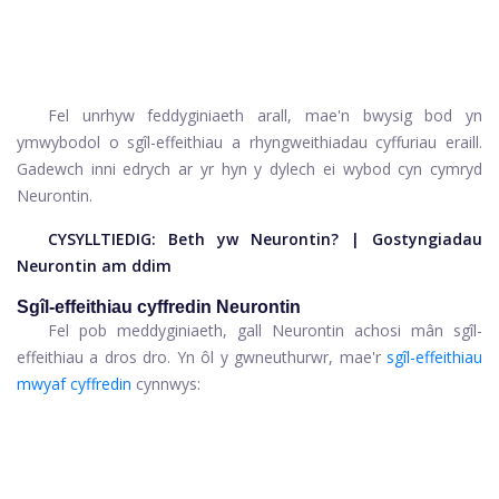
Fel unrhyw feddyginiaeth arall, mae'n bwysig bod yn
ymwybodol o sgîl-effeithiau a rhyngweithiadau cyffuriau eraill.
Gadewch inni edrych ar yr hyn y dylech ei wybod cyn cymryd
Neurontin.
CYSYLLTIEDIG:
Beth yw Neurontin?
|
Gostyngiadau
Neurontin am ddim
Sgîl-effeithiau cyffredin Neurontin
Fel pob meddyginiaeth, gall Neurontin achosi mân sgîl-
effeithiau a dros dro. Yn ôl y gwneuthurwr, mae'r
sgîl-effeithiau
mwyaf cyffredin
cynnwys: