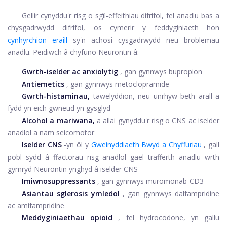
Gellir cynyddu'r risg o sgîl-effeithiau difrifol, fel anadlu bas a
chysgadrwydd difrifol, os cymerir y feddyginiaeth hon
cynhyrchion eraill
sy'n achosi cysgadrwydd neu broblemau
anadlu. Peidiwch â chyfuno Neurontin â:
Gwrth-iselder ac anxiolytig
, gan gynnwys bupropion
Antiemetics
, gan gynnwys metoclopramide
Gwrth-histaminau,
tawelyddion, neu unrhyw beth arall a
fydd yn eich gwneud yn gysglyd
Alcohol a mariwana,
a allai gynyddu'r risg o CNS ac iselder
anadlol a nam seicomotor
Iselder CNS
-
yn ôl y
Gweinyddiaeth Bwyd a Chyffuriau
, gall
pobl sydd â ffactorau risg anadlol gael trafferth anadlu wrth
gymryd Neurontin ynghyd â iselder CNS
Imiwnosuppressants
, gan gynnwys muromonab-CD3
Asiantau sglerosis ymledol
, gan gynnwys dalfampridine
ac amifampridine
Meddyginiaethau opioid
, fel hydrocodone, yn gallu