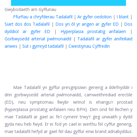
Gwybodaeth am Gyffuriau
Ffurfiau a chryfderau Tadalafil
|
Ar gyfer oedolion
|
I blant
|
Siart dos dos Tadalafil
|
Dos yn ôl yr angen ar gyfer ED
|
Dos
dyddiol ar gyfer ED
|
Hyperplasia prostatig anfalaen
|
Gorbwysedd arterial pwlmonaidd
|
Tadalafil ar gyfer anifeiliaid
anwes
|
Sut i gymryd tadalafil
|
Cwestiynau Cyffredin
Mae Tadalafil yn gyffur presgripsiwn generig a ddefnyddir i
drin gorbwysedd arterial pwlmonaidd, camweithrediad erectile
(ED), neu symptomau llwybr wrinol is ehangu'r prostad
(hyperplasia prostatig anfalaen neu BPH). Dim ond fel llechen y
mae Tadalafil ar gael ac fe'i cymerir trwy'r geg unwaith y dydd
gyda neu heb fwyd. Er ei fod yn cael ei werthu fel cyffur generig,
mae tadalafil hefyd ar gael fel dau gyffur enw brand adnabyddus: