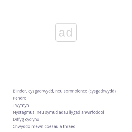
ad
Blinder, cysgadrwydd, neu somnolence (cysgadrwydd)
Pendro
Twymyn
Nystagmus, neu symudiadau llygad anwirfoddol
Diffyg cydlynu
Chwyddo mewn coesau a thraed