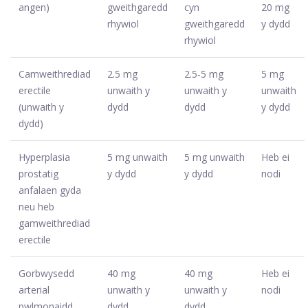
angen)
gweithgaredd
cyn
20 mg
rhywiol
gweithgaredd
y dydd
rhywiol
Camweithrediad
2.5 mg
2.5-5 mg
5 mg
erectile
unwaith y
unwaith y
unwaith
(unwaith y
dydd
dydd
y dydd
dydd)
Hyperplasia
5 mg unwaith
5 mg unwaith
Heb ei
prostatig
y dydd
y dydd
nodi
anfalaen gyda
neu heb
gamweithrediad
erectile
Gorbwysedd
40 mg
40 mg
Heb ei
arterial
unwaith y
unwaith y
nodi
pwlmonaidd
dydd
dydd