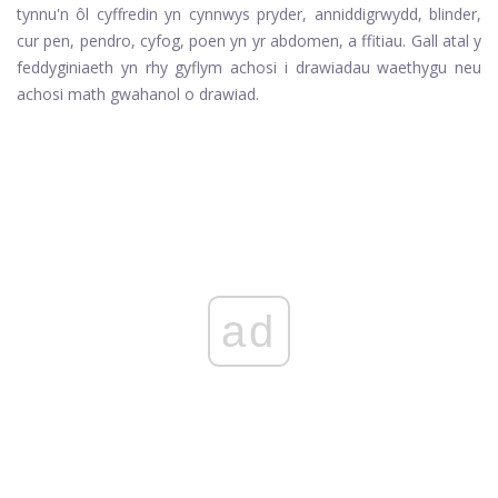
tynnu'n ôl cyffredin yn cynnwys pryder, anniddigrwydd, blinder,
cur pen, pendro, cyfog, poen yn yr abdomen, a ffitiau. Gall atal y
feddyginiaeth yn rhy gyflym achosi i drawiadau waethygu neu
achosi math gwahanol o drawiad.
ad