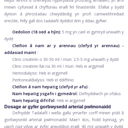
llwybr wrinol is oherwydd hyperplasia prostatig anfalaen, yn aml
mewn cyfuniad â chyffuriau eraill fel finasteride. Efallai y bydd
dynion â phrostadau chwyddedig yn profi camweithrediad
erectile, felly gall dos tadalafil dyddiol drin y ddau gyflwr.
Oedolion (18 oed a hŷn):
5 mg yn cael ei gymryd unwaith y
dydd
Cleifion â nam ar y arennau (clefyd yr arennau) -
addasiad maint
:
Clirio creatinin o 30-50 ml / mun: 2.5-5 mg unwaith y dydd
Clirio creatinin llai na 30 ml / mun: Heb ei argymell
Hemodialysis: Heb ei argymell
Peritonealdialysis: Heb ei ddiffinio
Cleifion â nam hepatig (clefyd yr afu)
:
Nam hepatig ysgafn i gymedrol:
Defnyddiwch yn ofalus
Nam hepatig difrifol:
Heb ei argymell
Dosage ar gyfer gorbwysedd arterial pwlmonaidd
Defnyddir Tadalafil i wella gallu ymarfer corff mewn pobl â
gorbwysedd arterial pwlmonaidd. Mae'r dos, fodd bynnag, yn
uwch nag ydyw ar gyfer arwyddion eraill: 40 mg unwaith y dydd.