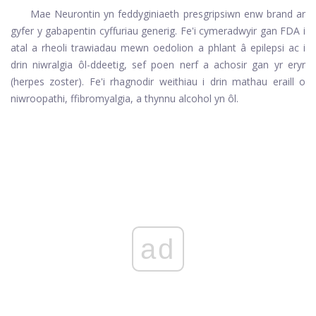
Mae Neurontin yn feddyginiaeth presgripsiwn enw brand ar
gyfer y gabapentin cyffuriau generig. Fe'i cymeradwyir gan FDA i
atal a rheoli trawiadau mewn oedolion a phlant â
epilepsi
ac i
drin niwralgia ôl-ddeetig, sef poen nerf a achosir gan
yr eryr
(herpes zoster). Fe'i rhagnodir weithiau i drin mathau eraill o
niwroopathi
, ffibromyalgia, a thynnu alcohol yn ôl.
ad