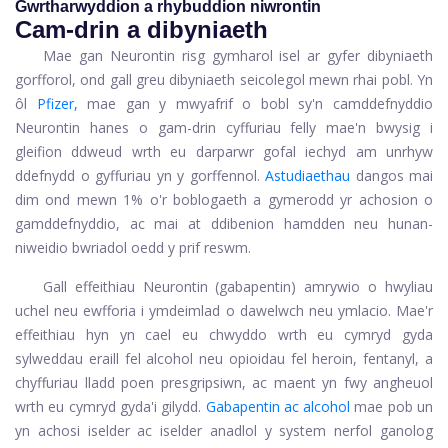
Gwrtharwyddion a rhybuddion niwrontin
Cam-drin a dibyniaeth
Mae gan Neurontin risg gymharol isel ar gyfer dibyniaeth
gorfforol, ond gall greu dibyniaeth seicolegol mewn rhai pobl. Yn
ôl
Pfizer,
mae gan y mwyafrif o bobl sy'n camddefnyddio
Neurontin hanes o gam-drin cyffuriau felly mae'n bwysig i
gleifion ddweud wrth eu darparwr gofal iechyd am unrhyw
ddefnydd o gyffuriau yn y gorffennol.
Astudiaethau
dangos mai
dim ond mewn 1% o'r boblogaeth a gymerodd yr achosion o
gamddefnyddio, ac mai at ddibenion hamdden neu hunan-
niweidio bwriadol oedd y prif reswm.
Gall effeithiau Neurontin (gabapentin) amrywio o hwyliau
uchel neu ewfforia i ymdeimlad o dawelwch neu ymlacio. Mae'r
effeithiau hyn yn cael eu chwyddo wrth eu cymryd gyda
sylweddau eraill fel alcohol neu opioidau fel heroin, fentanyl, a
chyffuriau lladd poen presgripsiwn, ac maent yn fwy angheuol
wrth eu cymryd gyda'i gilydd.
Gabapentin ac alcohol
mae pob un
yn achosi iselder ac iselder anadlol y system nerfol ganolog