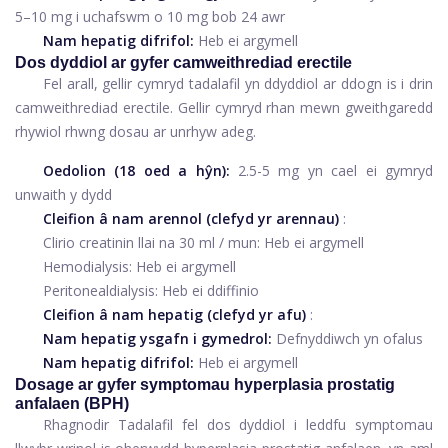
5–10 mg i uchafswm o 10 mg bob 24 awr
Nam hepatig difrifol:
Heb ei argymell
Dos dyddiol ar gyfer camweithrediad erectile
Fel arall, gellir cymryd tadalafil yn ddyddiol ar ddogn is i drin
camweithrediad erectile. Gellir cymryd rhan mewn gweithgaredd
rhywiol rhwng dosau ar unrhyw adeg.
Oedolion (18 oed a hŷn):
2.5-5 mg yn cael ei gymryd
unwaith y dydd
Cleifion â nam arennol (clefyd yr arennau)
:
Clirio creatinin llai na 30 ml / mun: Heb ei argymell
Hemodialysis: Heb ei argymell
Peritonealdialysis: Heb ei ddiffinio
Cleifion â nam hepatig (clefyd yr afu)
:
Nam hepatig ysgafn i gymedrol:
Defnyddiwch yn ofalus
Nam hepatig difrifol:
Heb ei argymell
Dosage ar gyfer symptomau hyperplasia prostatig
anfalaen (BPH)
Rhagnodir Tadalafil fel dos dyddiol i leddfu symptomau