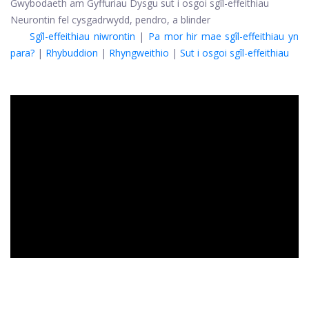
Gwybodaeth am Gyffuriau Dysgu sut i osgoi sgîl-effeithiau
Neurontin fel cysgadrwydd, pendro, a blinder
Sgîl-effeithiau niwrontin
|
Pa mor hir mae sgîl-effeithiau yn
para?
|
Rhybuddion
|
Rhyngweithio
|
Sut i osgoi sgîl-effeithiau
ad