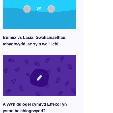
Bumex vs Lasix: Gwahaniaethau,
tebygrwydd, ac sy'n well i chi
A yw'n ddiogel cymryd Effexor yn
ystod beichiogrwydd?