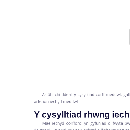
Ar ôl i chi ddeall y cysylltiad corff-meddwl, g
arferion iechyd meddwl.
Y cysylltiad rhwng iech
Mae iechyd corfforol yn gyfuniad o fwyta b