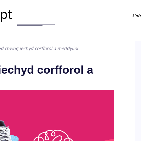
.pt
Cat
iad rhwng iechyd corfforol a meddyliol
iechyd corfforol a