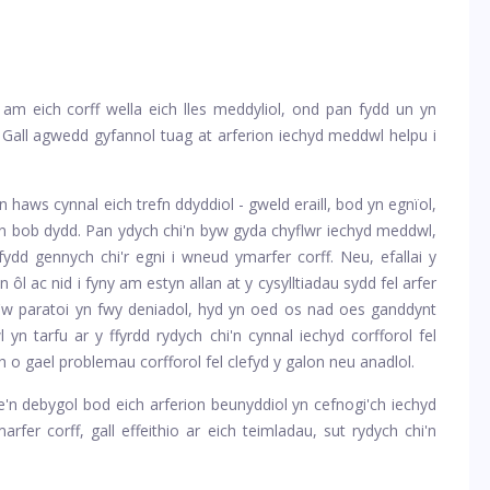
 am eich corff wella eich lles meddyliol, ond pan fydd un yn
. Gall agwedd gyfannol tuag at arferion iechyd meddwl helpu i
n haws cynnal eich trefn ddyddiol - gweld eraill, bod yn egnïol,
en bob dydd. Pan ydych chi'n byw gyda chyflwr iechyd meddwl,
ydd gennych chi'r egni i wneud ymarfer corff. Neu, efallai y
 ôl ac nid i fyny am estyn allan at y cysylltiadau sydd fel arfer
'w paratoi yn fwy deniadol, hyd yn oed os nad oes ganddynt
n tarfu ar y ffyrdd rydych chi'n cynnal iechyd corfforol fel
h o gael problemau corfforol fel clefyd y galon neu anadlol.
e'n debygol bod eich arferion beunyddiol yn cefnogi'ch iechyd
fer corff, gall effeithio ar eich teimladau, sut rydych chi'n