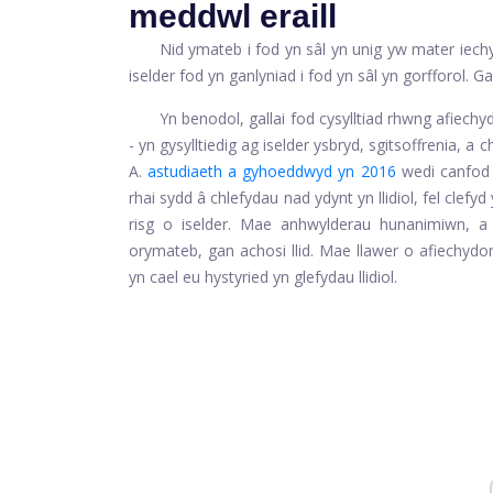
meddwl eraill
Nid ymateb i fod yn sâl yn unig yw mater iechy
iselder fod yn ganlyniad i fod yn sâl yn gorfforol. 
Yn benodol, gallai fod cysylltiad rhwng afiechy
- yn gysylltiedig ag iselder ysbryd, sgitsoffrenia, a
A.
astudiaeth a gyhoeddwyd yn 2016
wedi canfod 
rhai sydd â chlefydau nad ydynt yn llidiol, fel clefyd 
risg o iselder. Mae anhwylderau hunanimiwn, a y
orymateb, gan achosi llid. Mae llawer o afiechydo
yn cael eu hystyried yn glefydau llidiol.