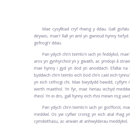
Mae cysylltiad cryf rhwng y ddau. Gall gofalu
dirywio, mae'r llall yn aml yn gwneud hynny hefyd
gefnogi'r ddau.
Pan ydych chi'n teimlo'n iach yn feddyliol, mae'
aros yn gynhyrchiol yn y gwaith, ac ymdopi â stra
mae hynny i gyd yn dod yn anoddach. Efallai na f
byddwch chi'n teimlo eich bod chi'n cael eich tynnu'n
yn eich cefnogi chi. Mae bwydydd hawdd, cyflym i
werth maethol. Yn fyr, mae heriau iechyd meddwl y
rheol. Yn ei dro, gall hynny eich rhoi mewn risg uwc
Pan ydych chi'n teimlo'n iach yn gorfforol, ma
meddwl. Os yw cyflwr cronig yn eich atal rhag ymar
cymdeithasu, ac arwain at anhwylderau meddyliol.