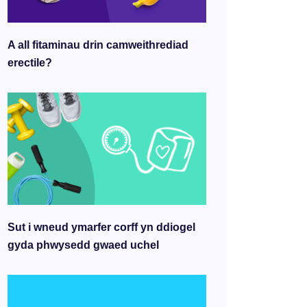
A all fitaminau drin camweithrediad
erectile?
Sut i wneud ymarfer corff yn ddiogel
gyda phwysedd gwaed uchel