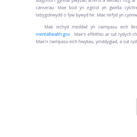
ddigonol i gynnal pwysau arferol a lleihau'r risg ar
canserau. Mae bod yn egnïol yn gwella cylchr
tebygolrwydd o fyw bywyd hir. Mae hefyd yn cynnwys
Mae iechyd meddwl yn cwmpasu eich lles e
mentalhealth.gov
. Mae'n effeithio ar sut rydych c
Mae'n cwmpasu eich hwyliau, ymddygiad, a sut rydyc