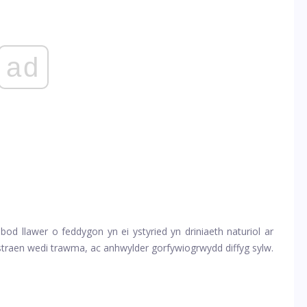
ad
od llawer o feddygon yn ei ystyried yn driniaeth naturiol ar
r straen wedi trawma, ac anhwylder gorfywiogrwydd diffyg sylw.