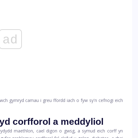
ad
allwch gymryd camau i greu ffordd iach o fyw sy'n cefnogi eich
yd corfforol a meddyliol
wydydd maethlon, cael digon o gwsg, a symud eich corff yn