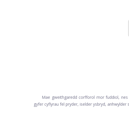
Mae gweithgaredd corfforol mor fuddiol, nes b
gyfer cyflyrau fel pryder, iselder ysbryd, anhwylde