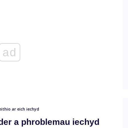
ad
eithio ar eich iechyd
lder a phroblemau iechyd