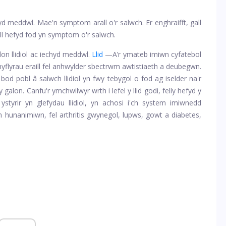
d meddwl. Mae'n symptom arall o'r salwch. Er enghraifft, gall
Gall hefyd fod yn symptom o'r salwch.
don llidiol ac iechyd meddwl.
Llid
—A’r ymateb imiwn cyfatebol
 chyflyrau eraill fel anhwylder sbectrwm awtistiaeth a deubegwn.
bod pobl â salwch llidiol yn fwy tebygol o fod ag iselder na'r
y galon. Canfu'r ymchwilwyr wrth i lefel y llid godi, felly hefyd y
styrir yn glefydau llidiol, yn achosi i'ch system imiwnedd
n hunanimiwn, fel arthritis gwynegol, lupws, gowt a diabetes,