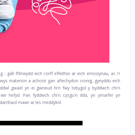
 - gall ffitrwydd eich corff effeithio ar eich emosiynau, ac i'r
nwys materion a achosir gan afiechydon cronig, gynyddu eich
ddwl gwael yn ei gwneud hi'n fwy tebygol y byddwch chi'n
 wir hefyd. Pan fyddwch chi'n cysgu'n dda, yn ymarfer yn
cadarnhaol mawr ar les meddyliol.