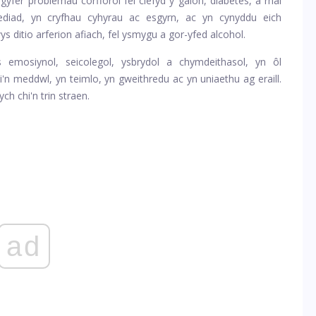
 gyfer problemau corfforol fel clefyd y galon, diabetes, a rhai
ediad, yn cryfhau cyhyrau ac esgyrn, ac yn cynyddu eich
 ditio arferion afiach, fel ysmygu a gor-yfed alcohol.
mosiynol, seicolegol, ysbrydol a chymdeithasol, yn ôl
hi'n meddwl, yn teimlo, yn gweithredu ac yn uniaethu ag eraill.
h chi'n trin straen.
ad