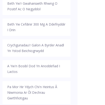
Beth Yw'r Gwahaniaeth Rhwng O
Positif Ac O Negyddol
Beth Yw Cefdinir 300 Mg A Ddefnyddir
I Drin
Crychguriadau'r Galon A Byrder Anadl
Yn Ystod Beichiogrwydd
A Yw'n Bosibl Dod Yn Anoddefiad I
Lactos
Pa Mor Hir Ydych Chi'n Heintus Â
Niwmonia Ar Ôl Dechrau
Gwrthfiotigau