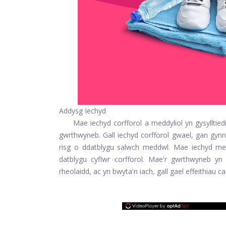
Addysg Iechyd
Mae iechyd corfforol a meddyliol yn gysylltiedig
gwrthwyneb. Gall iechyd corfforol gwael, gan gyn
risg o ddatblygu salwch meddwl. Mae iechyd me
datblygu cyflwr corfforol. Mae'r gwrthwyneb yn
rheolaidd, ac yn bwyta'n iach, gall gael effeithiau 